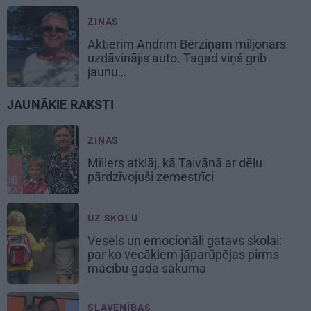
ZIŅAS
Aktierim Andrim Bērziņam miljonārs
uzdāvinājis auto. Tagad viņš grib
jaunu…
JAUNĀKIE RAKSTI
ZIŅAS
Millers atklāj, kā Taivānā ar dēlu
pārdzīvojuši zemestrīci
UZ SKOLU
Vesels un emocionāli gatavs skolai:
par ko vecākiem jāparūpējas pirms
mācību gada sākuma
SLAVENĪBAS