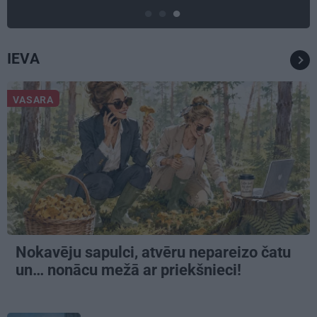
IEVA
VASARA
Nokavēju sapulci, atvēru nepareizo čatu
un… nonācu mežā ar priekšnieci!