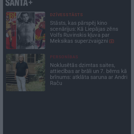
CIEMOS
Kas slēpjas Kuldīgas vecpilsētas
pagalmos? Dārzi, kuros atļauts
būt nepieklājīgi ziņkārīgam
ATTIECĪBAS
Ko darīt, ja esi kopā ar
ā
pieauguša vīrieša ķermenī
i
noslēpušos puišeli?
INTERVIJA
«Nevajag kalnos tēlot varoņus!
Tie ātri noliks pie vietas.»
Alpīnists Atis Plakans, kurš
pieredzējis biedra bojāeju