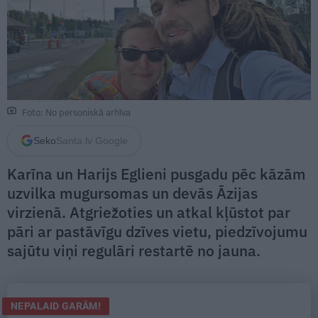
Foto: No personiskā arhīva
Seko
Santa.lv Google
Karīna un Harijs Eglieni pusgadu pēc kāzām
uzvilka mugursomas un devās Āzijas
virzienā. Atgriežoties un atkal kļūstot par
pāri ar pastāvīgu dzīves vietu, piedzīvojumu
sajūtu viņi regulāri restartē no jauna.
NEPALAID GARĀM!