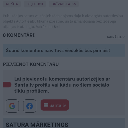
ATPŪTA
CEĻOJUMI
BRĪVAIS LAIKS
Publikācijas saturs vai tās jebkāda apjoma daļa ir aizsargāts autortiesību
objekts Autortiesību likuma izpratnē, un tā izmantošana bez izdevēja
atļaujas ir aizliegta. Vairāk lasi
šeit
0 KOMENTĀRI
JAUNĀKIE
Šobrīd komentāru nav. Tavs viedoklis būs pirmais!
PIEVIENOT KOMENTĀRU
Lai pievienotu komentāru autorizējies ar
Santa.lv profilu vai kādu no šiem sociālo
tīklu profiliem.
Santa.lv
SATURA MĀRKETINGS