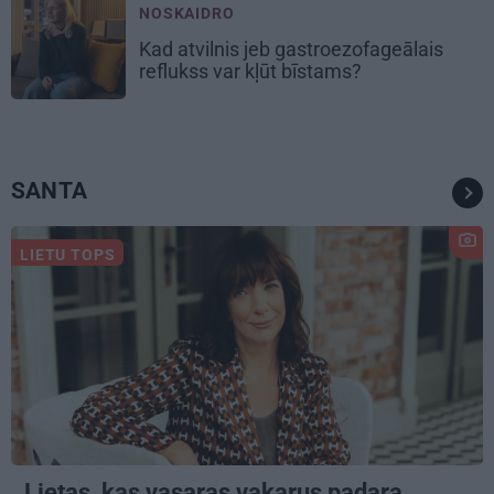
NOSKAIDRO
Kad atvilnis jeb gastroezofageālais
reflukss var kļūt bīstams?
SANTA
LIETU TOPS
Lietas, kas vasaras vakarus padara