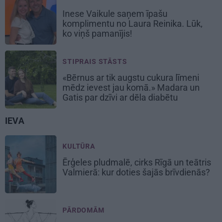
Inese Vaikule saņem īpašu
komplimentu no Laura Reinika. Lūk,
ko viņš pamanījis!
STIPRAIS STĀSTS
«Bērnus ar tik augstu cukura līmeni
mēdz ievest jau komā.» Madara un
Gatis par dzīvi ar dēla diabētu
IEVA
KULTŪRA
Ērģeles pludmalē, cirks Rīgā un teātris
Valmierā: kur doties šajās brīvdienās?
PĀRDOMĀM