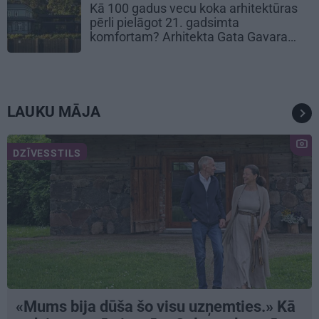
Kā 100 gadus vecu koka arhitektūras
pērli pielāgot 21. gadsimta
komfortam? Arhitekta Gata Gavara
pieredze
LAUKU MĀJA
DZĪVESSTILS
«Mums bija dūša šo visu uzņemties.» Kā