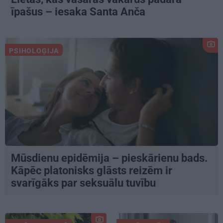
īpašus – iesaka Santa Anča
PSIHOLOĢIJA
Mūsdienu epidēmija – pieskārienu bads.
Kāpēc platonisks glāsts reizēm ir
svarīgāks par seksuālu tuvību