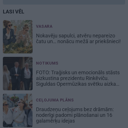
LASI VĒL
VASARA
Nokavēju sapulci, atvēru nepareizo
čatu un… nonācu mežā ar priekšnieci!
NOTIKUMS
FOTO: Traģisks un emocionāls stāsts
aizkustina prezidentu Rinkēviču.
Siguldas Opermūzikas svētku aizkadri
CEĻOJUMA PLĀNS
Draudzeņu ceļojums bez drāmām:
noderīgi padomi plānošanai un 16
galamērķu idejas