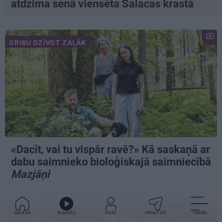
atdzima senā viensēta Salacas krastā
GRIBU DZĪVOT ZAĻĀK
«Dacīt, vai tu vispār ravē?» Kā saskaņā ar
dabu saimnieko bioloģiskajā saimniecībā
Mazjāņi
GALVENĀ
KLAUSIES
IENĀC
PADALĪTIES
VAIRĀK
IETEIKUMS
MĀJA