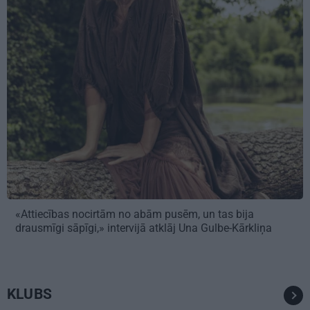
«Attiecības nocirtām no abām pusēm, un tas bija
drausmīgi sāpīgi,» intervijā atklāj Una Gulbe-Kārkliņa
KLUBS