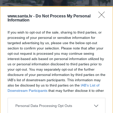
www.santa.lv -
Do Not Process My Personal
Information
If you wish to opt-out of the sale, sharing to third parties, or
processing of your personal or sensitive information for
Repšes bijusī sieva pucējas kā jauna
targeted advertising by us, please use the below opt-out
meitene un atklāj sava lieliskā auguma
section to confirm your selection. Please note that after your
noslēpumu
opt-out request is processed you may continue seeing
interest-based ads based on personal information utilized by
us or personal information disclosed to third parties prior to
your opt-out. You may separately opt-out of the further
VESELĪBA
ZIŅAS
disclosure of your personal information by third parties on the
IAB’s list of downstream participants. This information may
also be disclosed by us to third parties on the
IAB’s List of
Downstream Participants
that may further disclose it to other
third parties.
Personal Data Processing Opt Outs