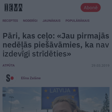
Abonē
RECEPTES
NODERĪGI
JAUNĀKAIS
POPULĀRĀKAIS
Pāri, kas ceļo: «Jau pirmajās
nedēļās piešāvāmies, ka
nav
izdevīgi strīdēties
»
ATPŪTA
29.03.2019
Elīna Zalāne