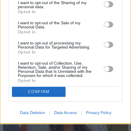
I want to opt-out of the Sharing of my
personal data.
Opted In
Brūsa Vilisa sieva atklāj,
Slavenā
Tutas lietu
par ko šovasar jutusies
aktrise Liene Sebre atklāj
I want to opt-out of the Sale of my
vainīga sava slimā vīra
vienkāršu veidu, kā
Personal Data.
priekšā
iedarbināt vielmaiņu
Opted In
I want to opt-out of processing my
Personal Data for Targeted Advertising.
ATTIECĪBAS
Opted In
I want to opt-out of Collection, Use,
Retention, Sale, and/or Sharing of my
Personal Data that Is Unrelated with the
Purposes for which it was collected.
Opted In
CONFIRM
Data Deletion
Data Access
Privacy Policy