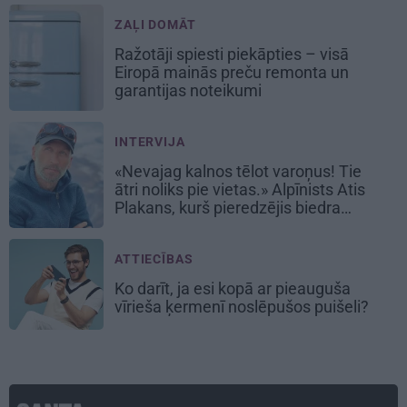
ZAĻI DOMĀT
Ražotāji spiesti piekāpties – visā
Eiropā mainās preču remonta un
garantijas noteikumi
INTERVIJA
«Nevajag kalnos tēlot varoņus! Tie
ātri noliks pie vietas.» Alpīnists Atis
Plakans, kurš pieredzējis biedra
bojāeju
ATTIECĪBAS
Ko darīt, ja esi kopā ar pieauguša
vīrieša ķermenī noslēpušos puišeli?