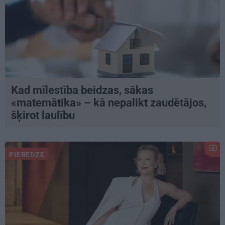
Kad mīlestība beidzas, sākas
«matemātika» – kā nepalikt zaudētājos,
šķirot laulību
PIEREDZE