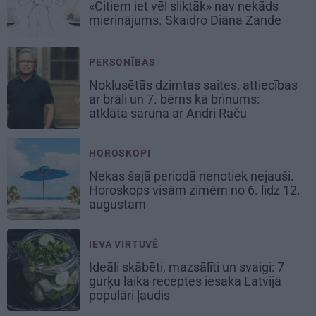
«Citiem iet vēl sliktāk» nav nekāds
mierinājums. Skaidro Diāna Zande
PERSONĪBAS
Noklusētās dzimtas saites, attiecības
ar brāli un 7. bērns kā brīnums:
atklāta saruna ar Andri Raču
HOROSKOPI
Nekas šajā periodā nenotiek nejauši.
Horoskops visām zīmēm no 6. līdz 12.
augustam
IEVA VIRTUVĒ
Ideāli skābēti, mazsālīti un svaigi: 7
gurķu laika receptes iesaka Latvijā
populāri ļaudis