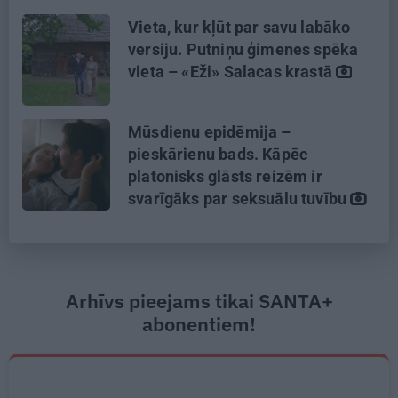
Vieta, kur kļūt par savu labāko
versiju. Putniņu ģimenes spēka
vieta – «Eži» Salacas krastā
Mūsdienu epidēmija –
pieskārienu bads. Kāpēc
platonisks glāsts reizēm ir
svarīgāks par seksuālu tuvību
Arhīvs pieejams tikai SANTA+
abonentiem!