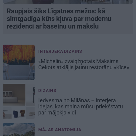
Raupjais šiks Līgatnes mežos: kā
simtgadīga kūts kļuva par modernu
rezidenci ar baseinu un mākslu
INTERJERA DIZAINS
«Michelin» zvaigžņotais Maksims
Cekots atklājis jaunu restorānu «Kíce»
DIZAINS
Iedvesma no Milānas – interjera
idejas, kas maina mūsu priekšstatu
par mājokļa vidi
MĀJAS ANATOMIJA