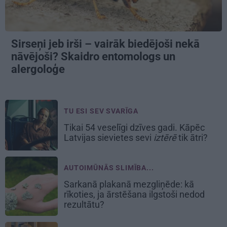
Sirseņi jeb irši – vairāk biedējoši nekā
nāvējoši? Skaidro entomologs un
alergoloģe
TU ESI SEV SVARĪGA
Tikai 54 veselīgi dzīves gadi. Kāpēc
Latvijas sievietes sevi
iztērē
tik ātri?
AUTOIMŪNĀS SLIMĪBA...
Sarkanā plakanā mezgliņēde: kā
rīkoties, ja ārstēšana ilgstoši nedod
rezultātu?