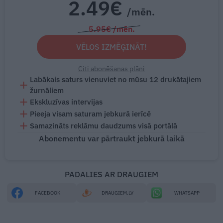
2.49€
/mēn.
5.95€ /mēn.
VĒLOS IZMĒĢINĀT!
Citi abonēšanas plāni
Labākais saturs vienuviet no mūsu 12 drukātajiem
žurnāliem
Ekskluzīvas intervijas
Pieeja visam saturam jebkurā ierīcē
Samazināts reklāmu daudzums visā portālā
Abonementu var pārtraukt jebkurā laikā
PADALIES AR DRAUGIEM
FACEBOOK
DRAUGIEM.LV
WHATSAPP