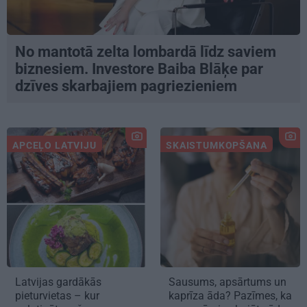
No mantotā zelta lombardā līdz saviem
biznesiem. Investore Baiba Blāķe par
dzīves skarbajiem pagriezieniem
APCEĻO LATVIJU
SKAISTUMKOPŠANA
Latvijas gardākās
Sausums, apsārtums un
pieturvietas – kur
kaprīza āda? Pazīmes, ka