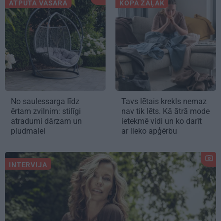
ATPŪTA VASARĀ
KOPĀ ZAĻĀK
No saulessarga līdz
Tavs lētais krekls nemaz
ērtam zvilnim: stilīgi
nav tik lēts. Kā ātrā mode
atradumi dārzam un
ietekmē vidi un ko darīt
pludmalei
ar lieko apģērbu
INTERVIJA