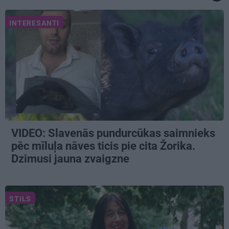
INTERESANTI
VIDEO: Slavenās pundurcūkas saimnieks
pēc mīluļa nāves ticis pie cita Žorika.
Dzimusi jauna zvaigzne
STILS