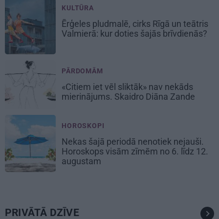
KULTŪRA
Ērģeles pludmalē, cirks Rīgā un teātris
Valmierā: kur doties šajās brīvdienās?
PĀRDOMĀM
«Citiem iet vēl sliktāk» nav nekāds
mierinājums. Skaidro Diāna Zande
HOROSKOPI
Nekas šajā periodā nenotiek nejauši.
Horoskops visām zīmēm no 6. līdz 12.
augustam
PRIVĀTĀ DZĪVE