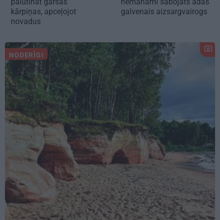
palutināt garšas
nemanāmi sabojāts ādas
kārpiņas, apceļojot
galvenais aizsargvairogs
novadus
NODERĪGI