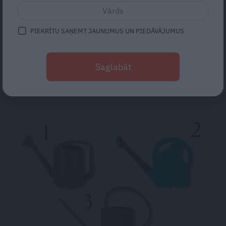
brīnumu!
Gribu tikai mīļi apskaut, bet viņš
PIEKRĪTU SAŅEMT JAUNUMUS UN PIEDĀVĀJUMUS
– kaut ko vairāk. Kā izbeigt
pārpratumus starp glāstiem un
Saglabāt
kaisli