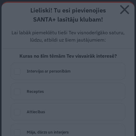
Abonē
Lieliski! Tu esi pievienojies
SANTA+ lasītāju klubam!
RECEPTES
NODERĪGI
JAUNĀKAIS
POPULĀRĀKAIS
Lai labāk piemeklētu tieši Tev visnoderīgāko saturu,
Padzeries, puķīt! Ērtāko un
lūdzu, atbildi uz šiem jautājumiem:
izskatīgāko lejkannu tops
Kuras no šīm tēmām Tev visvairāk interesē?
DĀRZA INSTRUMENTI
20.06.2026
Intervijas ar personībām
Lauma Lūse-Kreicberga
žurnāliste
portals@santa.lv
Receptes
Attiecības
Māja, dārzs un interjers