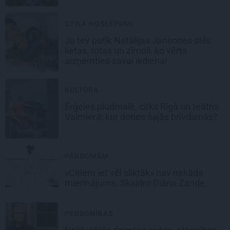
STILA NOSLĒPUMI
Ja tev patīk Natālijas Jansones stils:
lietas, rotas un zīmoli, ko vērts
aizņemties savai ikdienai
KULTŪRA
Ērģeles pludmalē, cirks Rīgā un teātris
Valmierā: kur doties šajās brīvdienās?
PĀRDOMĀM
«Citiem iet vēl sliktāk» nav nekāds
mierinājums. Skaidro Diāna Zande
PERSONĪBAS