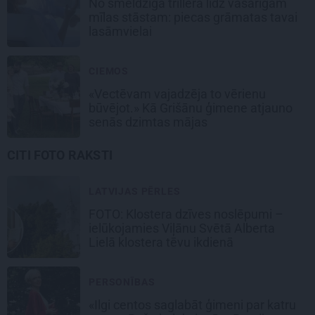
No smeldzīga trillera līdz vasarīgam
mīlas stāstam: piecas grāmatas tavai
lasāmvielai
CIEMOS
«Vectēvam vajadzēja to vērienu
būvējot.» Kā Grišānu ģimene atjauno
senās dzimtas mājas
CITI FOTO RAKSTI
LATVIJAS PĒRLES
FOTO: Klostera dzīves noslēpumi –
ielūkojamies Viļānu Svētā Alberta
Lielā klostera tēvu ikdienā
PERSONĪBAS
«Ilgi centos saglabāt ģimeni par katru