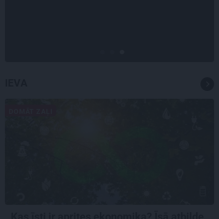
mīl, neskatoties ne uz ko.»
Nikolaja Puzikova un sievas
Gitas mīlules – Faira un Late
IEVA
DOMĀT ZAĻI
Kas īsti ir aprites ekonomika? Īsā atbilde