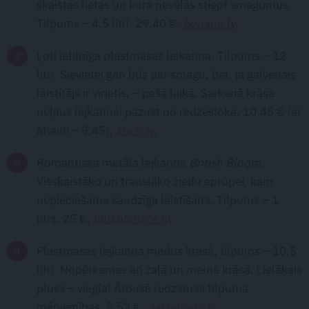
skaistas lietas un kura nevēlas stiept smagumus.
Tilpums – 4,5 litri. 29,40 €,
bonami.lv
.
Ļoti ietilpīga plastmasas lejkanna. Tilpums – 12
litri. Sievietei gan būs par smagu, bet, ja galvenais
laistītājs ir vīrietis, – pašā laikā. Sarkanā krāsa
neļaus lejkannai pazust no redzesloka. 10,45 € (ar
atlaidi – 9,45),
kursi.lv
.
Romantiska metāla lejkanna
British Bloom
.
Visskaistāko un trauslāko ziedu aprūpei, kam
nepieciešama saudzīga laistīšana. Tilpums – 1
litrs. 25 €,
laukubodite.lv
.
Plastmasas lejkanna medus krāsā, tilpums – 10,5
litri. Nopērkamas arī zaļā un melnā krāsā. Lielākais
pluss – viegla! Ārpusē redzamas tilpuma
mērvienības. 5,52 €,
darzabode.lv
.