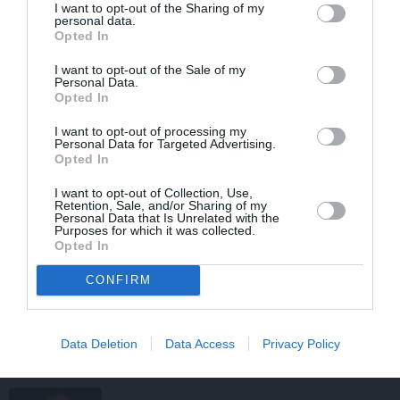
I want to opt-out of the Sharing of my
personal data.
LASI VĒL
Opted In
I want to opt-out of the Sale of my
VASARA
Personal Data.
Opted In
Nokavēju sapulci, atvēru nepareizo
čatu un… nonācu mežā ar priekšnieci!
I want to opt-out of processing my
Personal Data for Targeted Advertising.
Opted In
LEĢENDAS STĀSTS
I want to opt-out of Collection, Use,
Retention, Sale, and/or Sharing of my
Personal Data that Is Unrelated with the
Mistika un atrastie radi. Kā «Likteņa
Purposes for which it was collected.
līdumnieki» mainīja pašu aktieru
Opted In
dzīves
CONFIRM
PERSONĪBAS
FOTO: Maksims Busels aizkustinoši
Data Deletion
Data Access
Privacy Policy
pateicas viņa dzīvē īpašam vīrietim