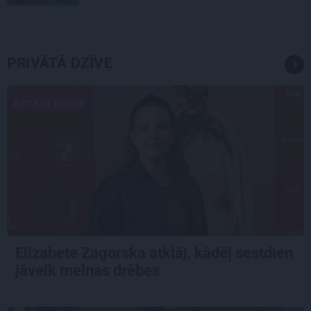
PRIVĀTĀ DZĪVE
ASTROLOĢIJA
Elizabete Zagorska atklāj, kādēļ sestdien
jāvelk melnas drēbes