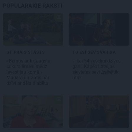
POPULĀRĀKIE RAKSTI
STIPRAIS STĀSTS
TU ESI SEV SVARĪGA
«Bērnus ar tik augstu
Tikai 54 veselīgi dzīves
cukura līmeni mēdz
gadi. Kāpēc Latvijas
ievest jau komā.»
sievietes sevi
iztērē
tik
Madara un Gatis par
ātri?
dzīvi ar dēla diabētu