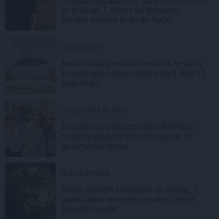
Noklusētās dzimtas saites, attiecības
ar brāli un 7. bērns kā brīnums:
atklāta saruna ar Andri Raču
HOROSKOPI
Nekas šajā periodā nenotiek nejauši.
Horoskops visām zīmēm no 6. līdz 12.
augustam
CEĻOJUMA PLĀNS
Draudzeņu ceļojums bez drāmām:
noderīgi padomi plānošanai un 16
galamērķu idejas
IEVA VIRTUVĒ
Ideāli skābēti, mazsālīti un svaigi: 7
gurķu laika receptes iesaka Latvijā
populāri ļaudis