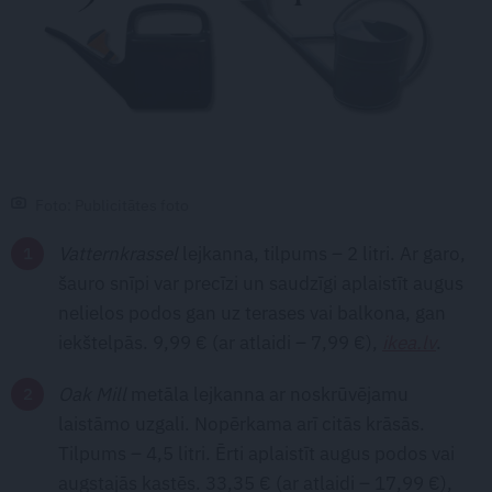
Foto: Publicitātes foto
Vatternkrassel
lejkanna, tilpums – 2 litri. Ar garo,
šauro snīpi var precīzi un saudzīgi aplaistīt augus
nelielos podos gan uz terases vai balkona, gan
iekštelpās. 9,99 € (ar atlaidi – 7,99 €),
ikea.lv
.
Oak Mill
metāla lejkanna ar noskrūvējamu
laistāmo uzgali. Nopērkama arī citās krāsās.
Tilpums – 4,5 litri. Ērti aplaistīt augus podos vai
augstajās kastēs. 33,35 € (ar atlaidi – 17,99 €),