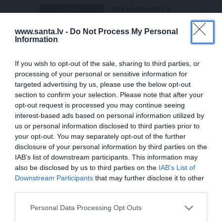
REKLĀMRAKSTS
Pēteris Zālītis: Esmu prāta
www.santa.lv -
Do Not Process My Personal
mākslinieks
Information
If you wish to opt-out of the sale, sharing to third parties, or
processing of your personal or sensitive information for
REKLĀMRAKSTS
targeted advertising by us, please use the below opt-out
Pieaugušo dzimšanas diena
section to confirm your selection. Please note that after your
Rīgā, idejas atmiņā paliekošām
opt-out request is processed you may continue seeing
svinībām
interest-based ads based on personal information utilized by
us or personal information disclosed to third parties prior to
your opt-out. You may separately opt-out of the further
disclosure of your personal information by third parties on the
JAUNIE RŪPNIEKI
IAB’s list of downstream participants. This information may
Kā Mārupē top labākie
also be disclosed by us to third parties on the
IAB’s List of
pārtvērējdroni pasaulē. Agris
Downstream Participants
that may further disclose it to other
Ķipurs atklāti par militāro
third parties.
biznesu, spriedzi un dzīves
draivu
Personal Data Processing Opt Outs