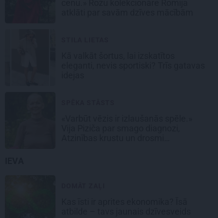
cenu.» Rožu kolekcionāre Romija
atklāti par savām dzīves mācībām
STILA LIETAS
Kā valkāt šortus, lai izskatītos
eleganti, nevis sportiski? Trīs gatavas
idejas
SPĒKA STĀSTS
«Varbūt vēzis ir izlaušanās spēle.»
Vija Piziča par smago diagnozi,
Atzinības krustu un drosmi
nepadoties
IEVA
DOMĀT ZAĻI
Kas īsti ir aprites ekonomika? Īsā
atbilde – tavs jaunais dzīvesveids