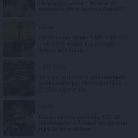
Lietpratējas izvēle – kā un ar ko
saimnieko
dārza feja
Ivita Ruduša?
DĀRZS
No viena eiro cimdiem līdz traktoram
– eksperte iesaka, kas atvieglo
ikdienu lielā dārzā
LIETU TOPS
10 noderīgi darbarīki dārza darbiem –
iesaka kolekcijas dārza saimniece
Zinaīda Adamoviča
DĀRZS
Diānas Zandes
dārza rīku TOP 10.
Glītais kaplis no Čehijas ceļojuma un
mīļākās dārza šķēres