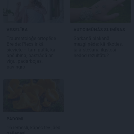
VESELĪBA
AUTOIMŪNĀS SLIMĪBAS
Traumatoloģe ortopēde
Sarkanā plakanā
Breide: Plecs ir kā
mezgliņēde: kā rīkoties,
sieviete – tam patīk, ka
ja ārstēšana ilgstoši
apčubina, pastrādā ar
nedod rezultātu?
viņu, padarbojas,
pavingro
PADOMI
16 iemesli,
kāpēc tev jāēd
gailenes!