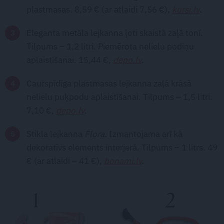
plastmasas. 8,59 € (ar atlaidi 7,56 €),
kursi.lv
.
Eleganta metāla lejkanna ļoti skaistā zaļā tonī.
Tilpums – 1,2 litri. Piemērota nelielu podiņu
aplaistīšanai. 15,44 €,
depo.lv
.
Caurspīdīga plastmasas lejkanna zaļā krāsā
nelielu puķpodu aplaistīšanai. Tilpums – 1,5 litri.
7,10 €,
depo.lv
.
Stikla lejkanna
Flora
. Izmantojama arī kā
dekoratīvs elements interjerā. Tilpums – 1 litrs. 49
€ (ar atlaidi – 41 €),
bonami.lv
.