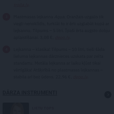
trolla.lv
.
Plastmasas lejkanna
Aqua
. Oranžais uzgalis tik
viegli nenoklīdīs, turklāt to ir ērti uzglabāt kopā ar
lejkannu. Tilpums – 5 litri. Īpaši ērta augsto dobju
aplaistīšanai. 3,08 €,
depo.lv
.
Lejkanna – klasika! Tilpums – 10 litri, tieši šāda
lieluma lejkannas dārznieces uzskata par zelta
standartu. Metāla lejkanna ar laiku kļūst tikai
vērtīgāka! Atšķirībā no plastmasas lejkannas –
stabila arī bez ūdens. 22,96 €,
depo.lv
.
DĀRZA INSTRUMENTI
LIETU TOPS