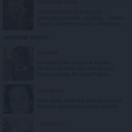
DZIMŠANAS DIENA
«It kā pēkšņi es būtu kļuvusi
gaisīgāka, jaunāka, vieglāka…» Ērikas
Eglijas-Grāveles mazais sievišķīgais
noslēpums
JAUNĀKIE RAKSTI
ĀRZEMĒS
«Smalkā stila» zvaigzne seriāla
filmēšanas laikā pārcietis smagu
dzīves posmu. Kā tagad klājas
Emetam?
SĒRU VĒSTS
Sēru vēsts: Meksikā miris populārais
mūzikas apskatnieks Klāss Vāvere
LASĀMVIELA