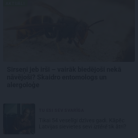
AKTUĀLI
Sirseņi jeb irši – vairāk biedējoši nekā
nāvējoši? Skaidro entomologs un
alergoloģe
TU ESI SEV SVARĪGA
Tikai 54 veselīgi dzīves gadi. Kāpēc
Latvijas sievietes sevi
iztērē
tik ātri?