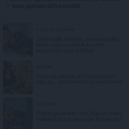
– tavs jaunais dzīvesveids
STILA NOSLĒPUMI
Ja tev patīk Natālijas Jansones stils:
lietas, rotas un zīmoli, ko vērts
aizņemties savai ikdienai
VASARA
Nokavēju sapulci, atvēru nepareizo
čatu un… nonācu mežā ar priekšnieci!
KULTŪRA
Ērģeles pludmalē, cirks Rīgā un teātris
Valmierā: kur doties šajās brīvdienās?