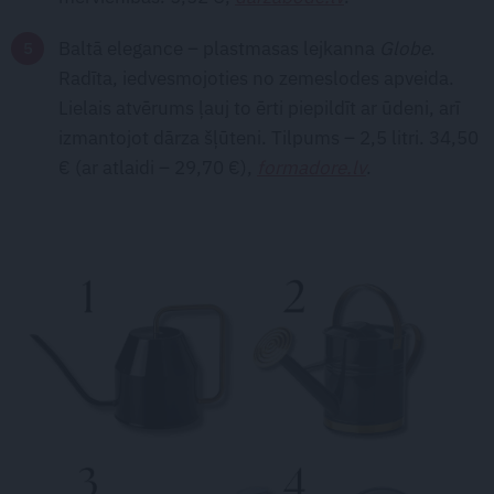
Baltā elegance – plastmasas lejkanna
Globe
.
Radīta, iedvesmojoties no zemeslodes apveida.
Lielais atvērums ļauj to ērti piepildīt ar ūdeni, arī
izmantojot dārza šļūteni. Tilpums – 2,5 litri. 34,50
€ (ar atlaidi – 29,70 €),
formadore.lv
.