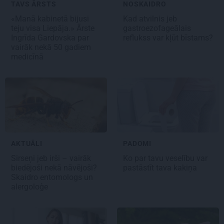
TAVS ĀRSTS
NOSKAIDRO
«Manā kabinetā bijusi
Kad atvilnis jeb
teju visa Liepāja.» Ārste
gastroezofageālais
Ingrīda Gardovska par
reflukss var kļūt bīstams?
vairāk nekā 50 gadiem
medicīnā
AKTUĀLI
PADOMI
Sirseņi jeb irši – vairāk
Ko par tavu veselību
var
biedējoši nekā nāvējoši?
pastāstīt tava kakiņa
Skaidro entomologs un
alergoloģe