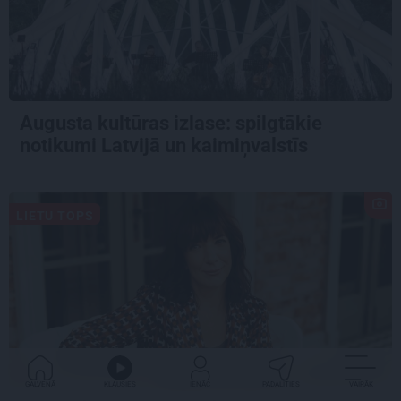
Augusta kultūras izlase: spilgtākie
notikumi Latvijā un kaimiņvalstīs
LIETU TOPS
GALVENĀ
KLAUSIES
IENĀC
PADALĪTIES
VAIRĀK