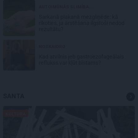
AUTOIMŪNĀS SLIMĪBA...
Sarkanā plakanā mezgliņēde: kā
rīkoties, ja ārstēšana ilgstoši nedod
rezultātu?
NOSKAIDRO
Kad atvilnis jeb gastroezofageālais
reflukss var kļūt bīstams?
SANTA
KULTŪRA