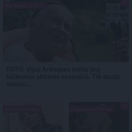
PIEMIŅAS STĀSTS
FOTO:
Vijas Artmanes meita
ļauj
ielūkoties aktrises vasarnīcā. Tik daudz
atmiņu…
ŠLĀGERMŪZIKA
DZIMŠANAS DIENA