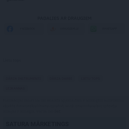
PADALIES AR DRAUGIEM
WHATSAPP
FACEBOOK
DRAUGIEM.LV
Lietu tops
DĀRZA INSTRUMENTI
DĀRZA DARBI
LIETU TOPS
LEJKANNAS
Publikācijas saturs vai tās jebkāda apjoma daļa ir aizsargāts autortiesību
objekts Autortiesību likuma izpratnē, un tā izmantošana bez izdevēja
atļaujas ir aizliegta. Vairāk lasi
šeit
SATURA MĀRKETINGS