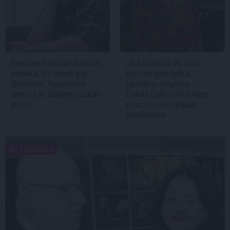
Edvards Strazdiņš atklāti
«It kā pēkšņi es būtu
pasaka, ko domā par
kļuvusi gaisīgāka,
Bumbieri. Neparasta
jaunāka, vieglāka…»
saruna ar šlāgermūzikas
Ērikas Eglijas-Grāveles
princi
mazais sievišķīgais
noslēpums
ATTIECĪBAS