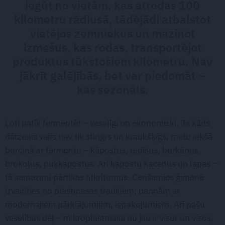
iegūt no vietām, kas atrodas 100
kilometru rādiusā, tādējādi atbalstot
vietējos zemniekus un mazinot
izmešus, kas rodas, transportējot
produktus tūkstošiem kilometru. Nav
jākrīt galējībās, bet var piedomāt –
kas sezonāls.
Ļoti patīk fermentēt – veselīgi un ekonomiski. Ja kāds
dārzenis vairs nav tik stingrs un kraukšķīgs, metu iekšā
burciņā ar fermentu – kāpostus, redīsus, burkānus,
brokoļus, puķkāpostus. Arī kāpostu kacenus un lapas –
tā samazinu pārtikas atkritumus. Cenšamies ģimenē
izvairīties no plastmasas traukiem, pannām ar
modernajiem pārklājumiem, iepakojumiem. Arī pašu
veselības dēļ – mikroplastmasa nu jau ir visur un visos,