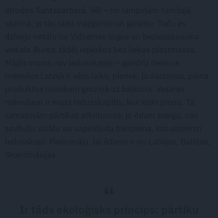
atrodos Santabarbarā. Vēl – no lampiņām tumšajā
sezonā, jo tās rada mājīgumu un gaismu. Taču es
dzīvoju netālu no Vidzemes tirgus un beziepakojuma
veikala
Burka
, tādēļ iepērkos bez liekas plastmasas.
Mājās mums nav ledusskapja – gandrīz deviņus
mēnešus Latvijā ir vēss laiks, pietiek, ja dārzeņus, piena
produktus noliekam groziņā uz balkona. Vasaras
mēnešiem ir mazs ledusskapītis, kur ielikt pienu. Tā
samazinām pārtikas atkritumus, jo ēdam svaigu, nav
savītušu salātu vai sapelējuša biezpiena, kas aizmirsti
ledusskapī. Piedomāju, lai ēdiens ir no Latvijas, Baltijas,
Skandināvijas.
Ir tāds ekoloģisks princips: pārtiku