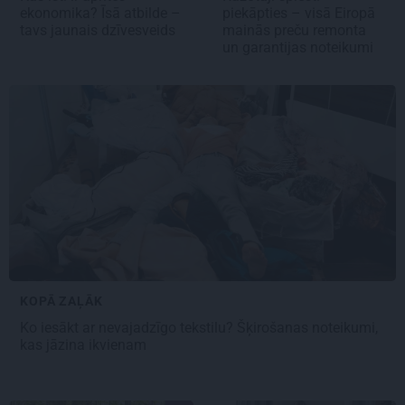
ekonomika? Īsā atbilde –
piekāpties – visā Eiropā
tavs jaunais dzīvesveids
mainās preču remonta
un garantijas noteikumi
KOPĀ ZAĻĀK
Ko iesākt ar nevajadzīgo tekstilu? Šķirošanas noteikumi,
kas jāzina ikvienam