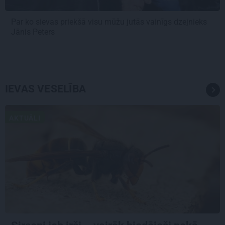
Par ko sievas priekšā visu mūžu jutās vainīgs dzejnieks
Jānis Peters
IEVAS VESELĪBA
AKTUĀLI