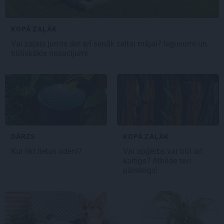
KOPĀ ZAĻĀK
Vai zaļais jumts der arī senāk celtai mājai? Ieguvumi un
būtiskākie nosacījumi
DĀRZS
KOPĀ ZAĻĀK
Kur likt lietus ūdeni?
Vai apģērbs var būt arī
kaitīgs? Atbilde tevi
pārsteigs!