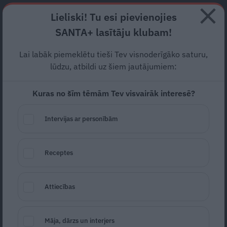
Abonē
Lieliski! Tu esi pievienojies
SANTA+ lasītāju klubam!
RECEPTES
NODERĪGI
JAUNĀKAIS
POPULĀRĀKAIS
Lai labāk piemeklētu tieši Tev visnoderīgāko saturu,
«Mājas tīrīšanai pietiek ar
lūdzu, atbildi uz šiem jautājumiem:
etiķi, dzeramo sodu un
Kuras no šīm tēmām Tev visvairāk interesē?
dabiskām šķidrajām
Intervijas ar personībām
ziepēm.» Žurnāliste
Johansone iesaka domāt
Receptes
zaļi
Attiecības
KOPĀ ZAĻĀK
07.05.2026
Ieva Jātniece
žurnāliste
Māja, dārzs un interjers
ieva.jatniece@santa.lv