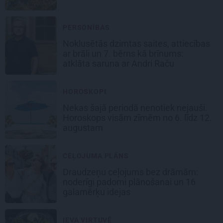
PERSONĪBAS
Noklusētās dzimtas saites, attiecības
ar brāli un 7. bērns kā brīnums:
atklāta saruna ar Andri Raču
HOROSKOPI
Nekas šajā periodā nenotiek nejauši.
Horoskops visām zīmēm no 6. līdz 12.
augustam
CEĻOJUMA PLĀNS
Draudzeņu ceļojums bez drāmām:
noderīgi padomi plānošanai un 16
galamērķu idejas
IEVA VIRTUVĒ