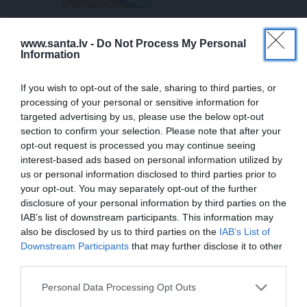
JAUNIE RŪPNIEKI
www.santa.lv -
Do Not Process My Personal
Kā Mārupē top labākie
Information
pārtvērējdroni pasaulē. Agris
Ķipurs atklāti par militāro
biznesu, spriedzi un dzīves
If you wish to opt-out of the sale, sharing to third parties, or
draivu
processing of your personal or sensitive information for
targeted advertising by us, please use the below opt-out
DEKO DISKUSIJAS
section to confirm your selection. Please note that after your
Cik maksā dizainers un –
opt-out request is processed you may continue seeing
kāpēc?
interest-based ads based on personal information utilized by
us or personal information disclosed to third parties prior to
your opt-out. You may separately opt-out of the further
disclosure of your personal information by third parties on the
IAB’s list of downstream participants. This information may
also be disclosed by us to third parties on the
IAB’s List of
LASI VĒL
Downstream Participants
that may further disclose it to other
third parties.
DZIMŠANAS DIENA
Personal Data Processing Opt Outs
«It kā pēkšņi es būtu kļuvusi