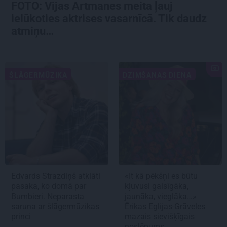
FOTO:
Vijas Artmanes meita
ļauj
ielūkoties aktrises vasarnīcā. Tik daudz
atmiņu…
ŠLĀGERMŪZIKA
DZIMŠANAS DIENA
Edvards Strazdiņš atklāti
«It kā pēkšņi es būtu
pasaka, ko domā par
kļuvusi gaisīgāka,
Bumbieri. Neparasta
jaunāka, vieglāka…»
saruna ar šlāgermūzikas
Ērikas Eglijas-Grāveles
princi
mazais sievišķīgais
noslēpums