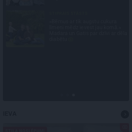
INTERVIJA
Grūtāk par atkailināšanos ir
pieņemt sevi. Aktrise Katrīna
la
Kreile par depresiju, mobingu un
ceļu līdz lielajām lomām
INTERVIJA
«Nevajag kalnos tēlot varoņus!
Tie ātri noliks pie vietas.»
Alpīnists Atis Plakans, kurš
pieredzējis biedra bojāeju
IEVA
STILA NOSLĒPUMI