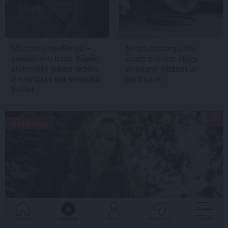
Mūsdienu epidēmija –
No saulessarga līdz
pieskārienu bads. Kāpēc
ērtam zvilnim: stilīgi
platonisks glāsts reizēm
atradumi dārzam un
ir svarīgāks par seksuālu
pludmalei
tuvību
INTERVIJA
GALVENĀ
KLAUSIES
IENĀC
PADALĪTIES
VAIRĀK