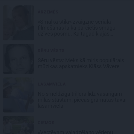
ĀRZEMĒS
«Smalkā stila» zvaigzne seriāla
filmēšanas laikā pārcietis smagu
dzīves posmu. Kā tagad klājas
Emetam?
SĒRU VĒSTS
Sēru vēsts: Meksikā miris populārais
mūzikas apskatnieks Klāss Vāvere
LASĀMVIELA
No smeldzīga trillera līdz vasarīgam
mīlas stāstam: piecas grāmatas tavai
lasāmvielai
CIEMOS
«Vectēvam vajadzēja to vērienu