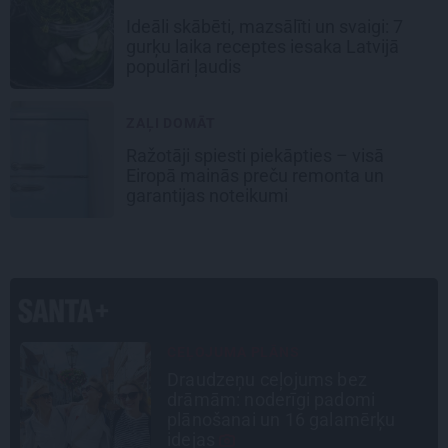
Ideāli skābēti, mazsālīti un svaigi: 7
gurķu laika receptes iesaka Latvijā
populāri ļaudis
ZAĻI DOMĀT
Ražotāji spiesti piekāpties – visā
Eiropā mainās preču remonta un
garantijas noteikumi
LEĢENDAS STĀSTS
Mistika un atrastie radi. Kā
«Likteņa līdumnieki» mainīja
pašu aktieru dzīves