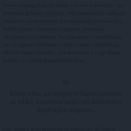
mums nevajag visas tās lietas. Kas nav mazsvarīgi – arī
attiecības ģimenē uzlabojās. Mēs nepavadījām laiku pie
televizora vai iepērkoties, bet savstarpēji komunicējot.
Biežāk gājām ciemos pie draugiem, devāmies
pārgājienos un piknikos. Tas bija sākums vienkāršākai
un laimīgākai dzīvošanai.» Viņas teiktais aizkustināja.
Pērciet nepieciešamāko, liekas mantas ir slogs dabai,
pašiem un psiholoģiskajai labklājībai.
Starp citu, arī mājas tīrīšanai pietiek
ar etiķi, dzeramo sodu un dabiskām
šķidrajām ziepēm.
Man pašai ir grūti atteikties no lidošanas, arī šobrīd