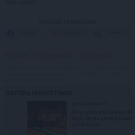
būtu mazāks?
PADALIES AR DRAUGIEM
WHATSAPP
FACEBOOK
DRAUGIEM.LV
KOPĀ ZAĻĀK
KLIMATA PĀRMAIŅAS
ZAĻĀ DOMĀŠANA
Publikācijas saturs vai tās jebkāda apjoma daļa ir aizsargāts autortiesību
objekts Autortiesību likuma izpratnē, un tā izmantošana bez izdevēja
atļaujas ir aizliegta. Vairāk lasi
šeit
SATURA MĀRKETINGS
REKLĀMRAKSTS
Pieaugušo dzimšanas diena
Rīgā, idejas atmiņā paliekošām
svinībām