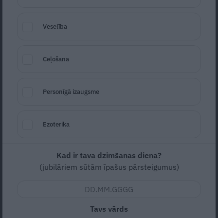
Veselība
Ceļošana
Personīgā izaugsme
Ezoterika
Foto: No personiskā arhīva
Seko
Santa.lv Google
Kad ir tava dzimšanas diena?
(jubilāriem sūtām īpašus pārsteigumus)
«Rūpes par vidi ir kā likumsakarīga
dzīvesziņa, kas nāk no ģimenes, apkārtējās
sabiedrības – nepiesārņot, nedarīt pāri
Tavs vārds
otram, pazīt dabu sev apkārt, sargāt