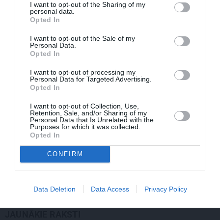
I want to opt-out of the Sharing of my
gaisīgāka, jaunāka, vieglāka…» Ērikas
personal data.
Eglijas-Grāveles mazais sievišķīgais
Opted In
noslēpums
I want to opt-out of the Sale of my
Personal Data.
PERSONĪBAS
Opted In
FOTO: Maksims Busels aizkustinoši
pateicas viņa dzīvē īpašam vīrietim
I want to opt-out of processing my
Personal Data for Targeted Advertising.
Opted In
KULTŪRA
I want to opt-out of Collection, Use,
Retention, Sale, and/or Sharing of my
Ērģeles pludmalē, cirks Rīgā un teātris
Personal Data that Is Unrelated with the
Valmierā: kur doties šajās brīvdienās?
Purposes for which it was collected.
Opted In
CONFIRM
PĀRDOMĀM
«Citiem iet vēl sliktāk» nav nekāds
mierinājums. Skaidro Diāna Zande
Data Deletion
Data Access
Privacy Policy
JAUNĀKIE RAKSTI