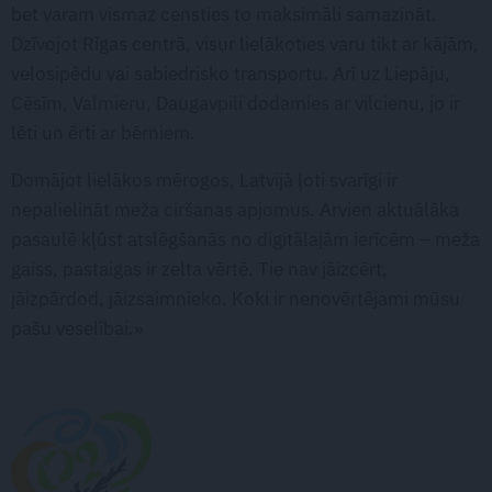
bet varam vismaz censties to maksimāli samazināt.
Dzīvojot Rīgas centrā, visur lielākoties varu tikt ar kājām,
velosipēdu vai sabiedrisko transportu. Arī uz Liepāju,
Cēsīm, Valmieru, Daugavpili dodamies ar vilcienu, jo ir
lēti un ērti ar bērniem.
Domājot lielākos mērogos, Latvijā ļoti svarīgi ir
nepalielināt meža ciršanas apjomus. Arvien aktuālāka
pasaulē kļūst atslēgšanās no digitālajām ierīcēm – meža
gaiss, pastaigas ir zelta vērtē. Tie nav jāizcērt,
jāizpārdod, jāizsaimnieko. Koki ir nenovērtējami mūsu
pašu veselībai.»