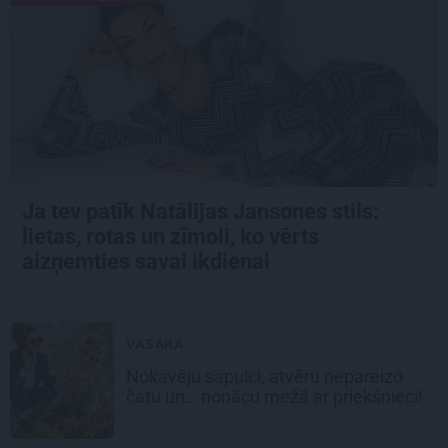
Ja tev patīk Natālijas Jansones stils:
lietas, rotas un zīmoli, ko vērts
aizņemties savai ikdienai
VASARA
Nokavēju sapulci, atvēru nepareizo
čatu un… nonācu mežā ar priekšnieci!