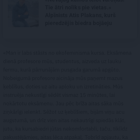
Tie ātri noliks pie vietas.»
Alpīnists Atis Plakans, kurš
pieredzējis biedra bojāeju
«Man ir labs stāsts no ekofeminisma kursa. Eksāmena
dienā profesore mūs, studentus, aizveda uz lauku
fermu, kurā pārrunājām pusgada garumā apgūto.
Nobeigumā profesore aicināja mūs paņemt mazus
ķeblīšus, doties uz aitu aploku un izretināties. Mūs
instruēja nekustīgi sēdēt vismaz 15 minūtes, lai
nokārtotu eksāmenu. Jau pēc brīža aitas sāka mūs
ziņkārīgi ielenkt. Sēžot uz ķeblīšiem, bijām viņu acu
augstumā, un drīz vien aitas nekautrīgi spiedās klāt,
jutu, ka kursabiedri jūtas nekomfortabli, taču, tiklīdz
pakustējāmies, aitas lēca atpakaļ. Tobrīd apjautu, ka