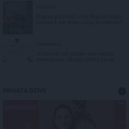
KULTŪRA
Ērģeles pludmalē, cirks Rīgā un teātris
Valmierā: kur doties šajās brīvdienās?
PĀRDOMĀM
«Citiem iet vēl sliktāk» nav nekāds
mierinājums. Skaidro Diāna Zande
PRIVĀTĀ DZĪVE
ASTROLOĢIJA