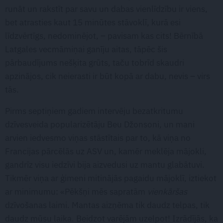
runāt un rakstīt par savu un dabas vienlīdzību ir viens,
bet atrasties kaut 15 minūtes stāvoklī, kurā esi
līdzvērtīgs, nedominējot, – pavisam kas cits! Bērnībā
Latgales vecmāmiņai ganīju aitas, tāpēc šis
pārbaudījums nešķita grūts, taču tobrīd skaudri
apzinājos, cik neierasti ir būt kopā ar dabu, nevis – virs
tās.
Pirms septiņiem gadiem intervēju bezatkritumu
dzīvesveida popularizētāju Beu Džonsoni, un mani
arvien iedvesmo viņas stāstītais par to, kā viņa no
Francijas pārcēlās uz ASV un, kamēr meklēja mājokli,
gandrīz visu iedzīvi bija aizvedusi uz mantu glabātuvi.
Tikmēr viņa ar ģimeni mitinājās pagaidu mājoklī, iztiekot
ar minimumu: «Pēkšņi mēs sapratām
vienkāršas
dzīvošanas laimi. Mantas aizņēma tik daudz telpas, tik
daudz mūsu laika. Beidzot varējām uzelpot! Izrādījās, ka