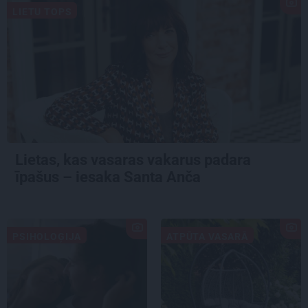
LIETU TOPS
Lietas, kas vasaras vakarus padara
īpašus – iesaka Santa Anča
PSIHOLOĢIJA
ATPŪTA VASARĀ