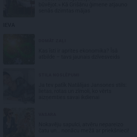
būvējot.» Kā Grišānu ģimene atjauno
senās dzimtas mājas
IEVA
DOMĀT ZAĻI
Kas īsti ir aprites ekonomika? Īsā
atbilde – tavs jaunais dzīvesveids
STILA NOSLĒPUMI
Ja tev patīk Natālijas Jansones stils:
lietas, rotas un zīmoli, ko vērts
aizņemties savai ikdienai
VASARA
Nokavēju sapulci, atvēru nepareizo
čatu un… nonācu mežā ar priekšnieci!