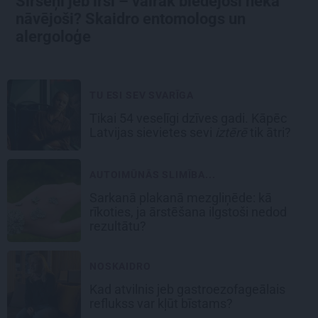
Sirseņi jeb irši – vairāk biedējoši nekā
nāvējoši? Skaidro entomologs un
alergoloģe
TU ESI SEV SVARĪGA
Tikai 54 veselīgi dzīves gadi. Kāpēc
Latvijas sievietes sevi
iztērē
tik ātri?
AUTOIMŪNĀS SLIMĪBA...
Sarkanā plakanā mezgliņēde: kā
rīkoties, ja ārstēšana ilgstoši nedod
rezultātu?
NOSKAIDRO
Kad atvilnis jeb gastroezofageālais
reflukss var kļūt bīstams?