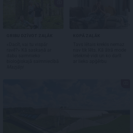
GRIBU DZĪVOT ZAĻĀK
KOPĀ ZAĻĀK
«Dacīt, vai tu vispār
Tavs lētais krekls nemaz
ravē?» Kā saskaņā ar
nav tik lēts. Kā ātrā mode
dabu saimnieko
ietekmē vidi un ko darīt
bioloģiskajā saimniecībā
ar lieko apģērbu
Mazjāņi