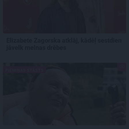
Elizabete Zagorska atklāj, kādēļ sestdien
jāvelk melnas drēbes
PIEMIŅAS STĀSTS