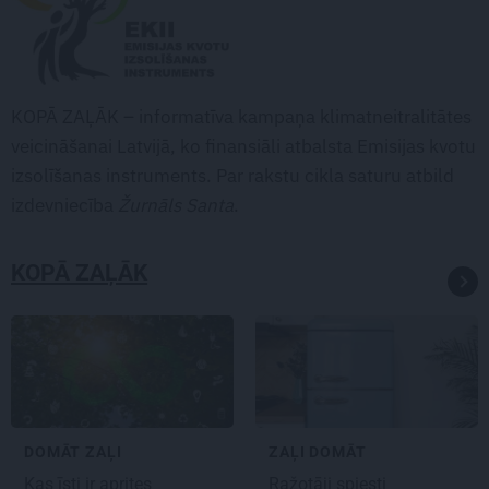
KOPĀ ZAĻĀK – informatīva kampaņa klimatneitralitātes
veicināšanai Latvijā, ko finansiāli atbalsta Emisijas kvotu
izsolīšanas instruments. Par rakstu cikla saturu atbild
izdevniecība
Žurnāls Santa
.
KOPĀ ZAĻĀK
DOMĀT ZAĻI
ZAĻI DOMĀT
Kas īsti ir aprites
Ražotāji spiesti