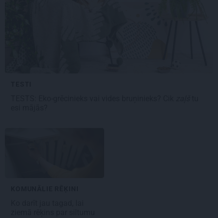
TESTI
TESTS: Eko-grēcinieks vai vides bruņinieks? Cik
zaļš
tu
esi mājās?
KOMUNĀLIE RĒĶINI
Ko darīt jau tagad, lai
ziemā rēķins par siltumu