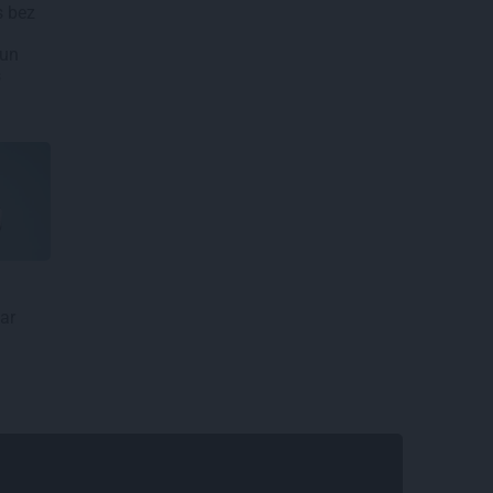
s bez
 un
s
 ar