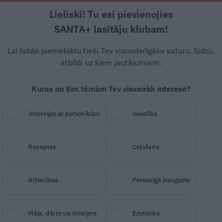
Lieliski! Tu esi pievienojies
Rīga +18°C
Mākoņains, DR vējš, 5.04 m/s
SANTA+ lasītāju klubam!
 un leģendas
Veselība
Stils
Attiecības
Lai labāk piemeklētu tieši Tev visnoderīgāko saturu, lūdzu,
atbildi uz šiem jautājumiem:
Kuras no šīm tēmām Tev visvairāk interesē?
ies pārdošanas
Intervijas ar personībām
Veselība
Receptes
Ceļošana
SAGLABĀ RAKSTU
DALĪTIES
29.
Attiecības
Personīgā izaugsme
Māja, dārzs un interjers
Ezoterika