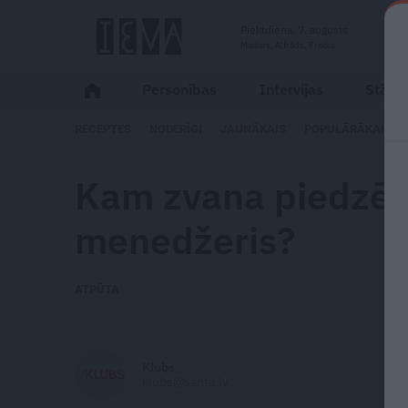
Piektdiena, 7. augusts
Madars, Alfrēds, Fredis
Personības
Intervijas
Stāsti
RECEPTES
NODERĪGI
JAUNĀKAIS
POPULĀRĀKAIS
Kam zvana piedzēr
menedžeris?
ATPŪTA
Klubs
klubs@santa.lv