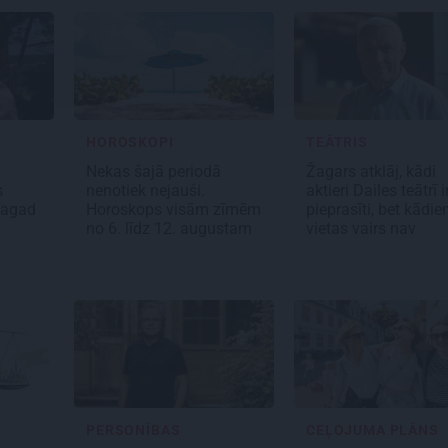
HOROSKOPI
TEĀTRIS
Nekas šajā periodā
Žagars atklāj, kādi
s
nenotiek nejauši.
aktieri Dailes teātrī i
Tagad
Horoskops visām zīmēm
pieprasīti, bet kādi
no 6. līdz 12. augustam
vietas vairs nav
PERSONĪBAS
CEĻOJUMA PLĀNS