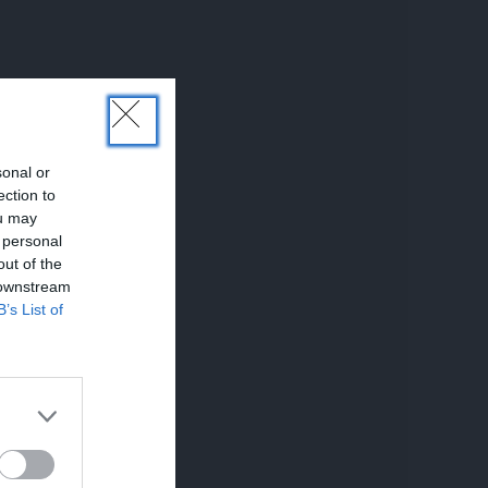
sonal or
ection to
ou may
 personal
out of the
UNĀKIE
 downstream
B’s List of
em.