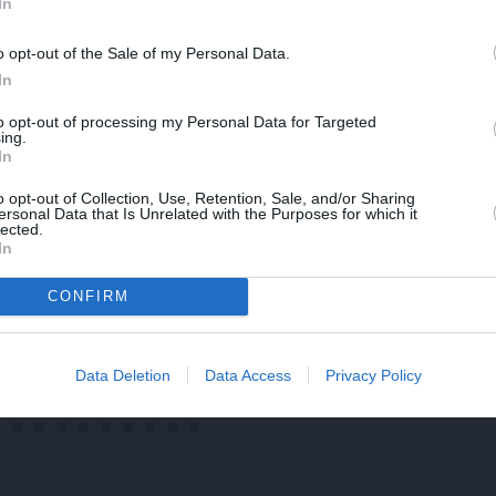
In
o opt-out of the Sale of my Personal Data.
In
to opt-out of processing my Personal Data for Targeted
ing.
In
o opt-out of Collection, Use, Retention, Sale, and/or Sharing
ersonal Data that Is Unrelated with the Purposes for which it
lected.
In
TS
DEKO DISKUSIJAS
REKLĀMRA
CONFIRM
 spēles
Cik maksā dizainers un
Pēteris Zāl
iepazīsti
– kāpēc?
prāta māks
troauto
Data Deletion
Data Access
Privacy Policy