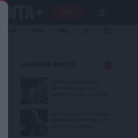
ABONĒ
Ģimene
Dārzs
Māja
JAUNĀKIE RAKSTI
CIEMOS: Kā Rukšānes
saimnieko savā lauku
rezidencē ar dīķi un stilīgo
03.2019
mājas bibliotēku
Aktieris Ģirts Ķesteris atkal
piedzīvojis pārvērtības. Pie
tām cītīgi strādājis!