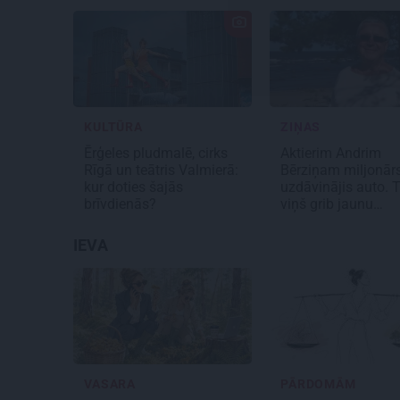
KULTŪRA
ZIŅAS
Ērģeles pludmalē, cirks
Aktierim Andrim
Rīgā un teātris Valmierā:
Bērziņam miljonār
kur doties šajās
uzdāvinājis auto. 
brīvdienās?
viņš grib jaunu…
IEVA
VASARA
PĀRDOMĀM