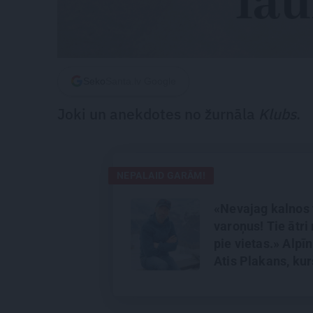
Seko
Santa.lv Google
Joki un anekdotes no žurnāla
Klubs
.
NEPALAID GARĀM!
«Nevajag kalnos 
varoņus! Tie ātri 
pie vietas.» Alpīn
Atis Plakans, kur
pieredzējis biedr
bojāeju