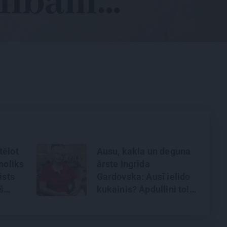
tēlot
Ausu, kakla un deguna
noliks
ārste Ingrīda
ists
Gardovska: Ausī ielido
š
kukainis? Apdullini to!
a