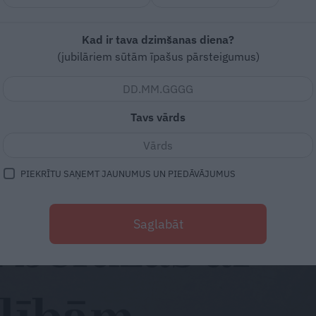
Kad ir tava dzimšanas diena?
(jubilāriem sūtām īpašus pārsteigumus)
Tavs vārds
PIEKRĪTU SAŅEMT JAUNUMUS UN PIEDĀVĀJUMUS
Saglabāt