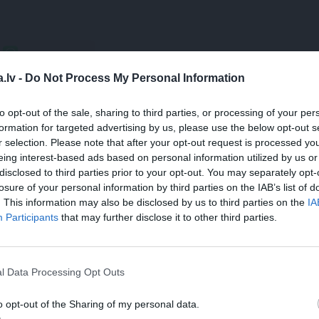
WHATSAPP
.lv -
Do Not Process My Personal Information
I JOKO
ANEKDOTES
JOKI
to opt-out of the sale, sharing to third parties, or processing of your per
formation for targeted advertising by us, please use the below opt-out s
 aizsargāts autortiesību objekts Autortiesību likuma izpratnē, un tā
r selection. Please note that after your opt-out request is processed y
rāk lasi
šeit
eing interest-based ads based on personal information utilized by us or
disclosed to third parties prior to your opt-out. You may separately opt-
JA
losure of your personal information by third parties on the IAB’s list of
. This information may also be disclosed by us to third parties on the
IA
s!
Participants
that may further disclose it to other third parties.
l Data Processing Opt Outs
 Santa.lv profilu vai kādu no šiem sociālo tīklu profili
o opt-out of the Sharing of my personal data.