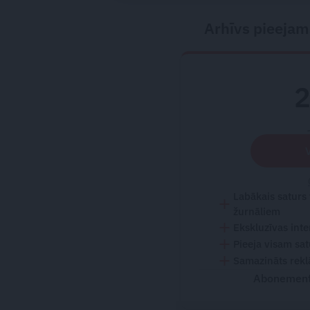
Arhīvs pieejam
Labākais saturs
žurnāliem
Ekskluzīvas inte
Pieeja visam sa
Samazināts rekl
Abonementu