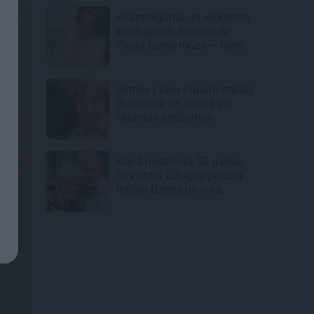
«Pārsteigumu un veiksmes
pilns gads!» Raimonda
Paula jaunā mūza – Gerda
Timrota
Aktrise Lidija Pupure izglābj
draudzeni un nonāk pie
skumjas atklāsmes
Kopā nodzīvoja 52 gadus.
Skaistais
Čikāgas piecīša
Ilmāra Dzeņa un viņa
Silvijas stāsts