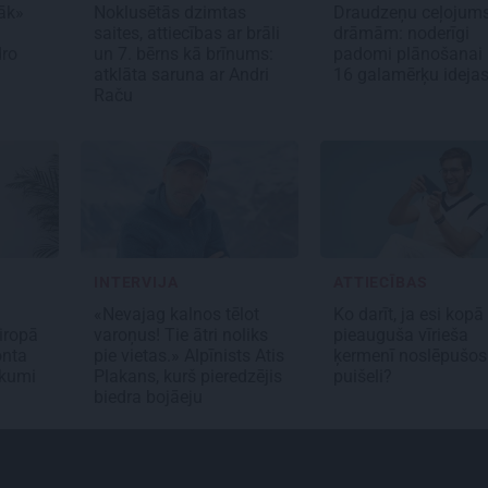
tāk»
Noklusētās dzimtas
Draudzeņu ceļojum
saites, attiecības ar brāli
drāmām: noderīgi
dro
un 7. bērns kā brīnums:
padomi plānošanai
atklāta saruna ar Andri
16 galamērķu ideja
Raču
INTERVIJA
ATTIECĪBAS
«Nevajag kalnos tēlot
Ko darīt, ja esi kopā
iropā
varoņus! Tie ātri noliks
pieauguša vīrieša
onta
pie vietas.» Alpīnists Atis
ķermenī noslēpušos
ikumi
Plakans, kurš pieredzējis
puišeli?
biedra bojāeju