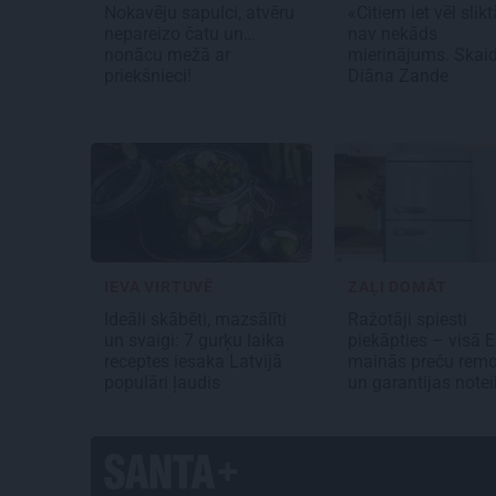
Nokavēju sapulci, atvēru
«Citiem iet vēl slik
nepareizo čatu un…
nav nekāds
nonācu mežā ar
mierinājums. Skai
priekšnieci!
Diāna Zande
IEVA VIRTUVĒ
ZAĻI DOMĀT
Ideāli skābēti, mazsālīti
Ražotāji spiesti
un svaigi: 7 gurķu laika
piekāpties – visā E
receptes iesaka Latvijā
mainās preču rem
populāri ļaudis
un garantijas note