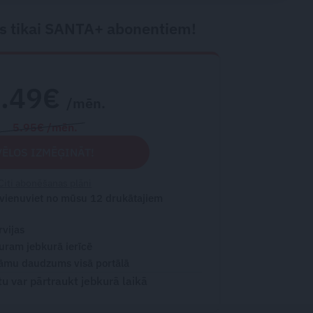
s tikai SANTA+ abonentiem!
2.49€
/mēn.
5.95€ /mēn.
VĒLOS IZMĒĢINĀT!
Citi abonēšanas plāni
 vienuviet no mūsu 12 drukātajiem
rvijas
turam jebkurā ierīcē
āmu daudzums visā portālā
 var pārtraukt jebkurā laikā