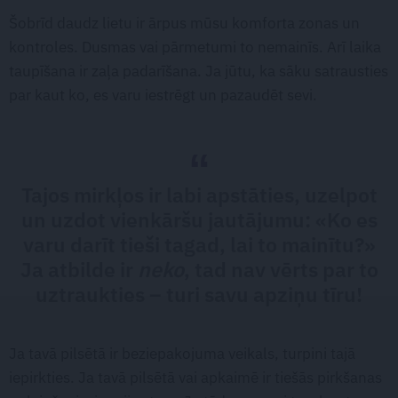
Šobrīd daudz lietu ir ārpus mūsu komforta zonas un
kontroles. Dusmas vai pārmetumi to nemainīs. Arī laika
taupīšana ir zaļa padarīšana. Ja jūtu, ka sāku satrausties
par kaut ko, es varu iestrēgt un pazaudēt sevi.
Tajos mirkļos ir labi apstāties, uzelpot
un uzdot vienkāršu jautājumu: «Ko es
varu darīt tieši tagad, lai to mainītu?»
Ja atbilde ir
neko
, tad nav vērts par to
uztraukties – turi savu apziņu tīru!
Ja tavā pilsētā ir beziepakojuma veikals, turpini tajā
iepirkties. Ja tavā pilsētā vai apkaimē ir tiešās pirkšanas