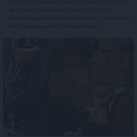
smadzenēm pieplūst vairāk skābekļa, domas kļūst
gaišākas, uzlabojas garastāvoklis. Piedevām
nepalaidīsi garām pavasara atnākšanu, jo katru dienu
tev būs iespēja vērot, kā mostas daba.