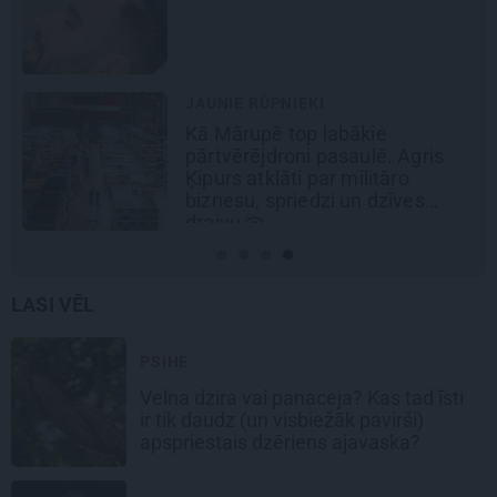
REKLĀMRAKSTS
Kamēr dāmas bauda miljoniem
s
ziedu skaistumu, kungi atklāj
Lietuvas alus tradīciju
galvaspilsētu
LASI VĒL
PSIHE
Velna dzira vai panaceja? Kas tad īsti
ir tik daudz (un visbiežāk pavirši)
apspriestais dzēriens ajavaska?