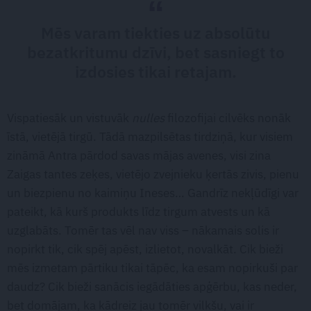
Mēs varam tiekties uz absolūtu
bezatkritumu dzīvi, bet sasniegt to
izdosies tikai retajam.
Vispatiesāk un vistuvāk
nulles
filozofijai cilvēks nonāk
īstā, vietējā tirgū. Tādā mazpilsētas tirdziņā, kur visiem
zināmā Antra pārdod savas mājas avenes, visi zina
Zaigas tantes zeķes, vietējo zvejnieku ķertās zivis, pienu
un biezpienu no kaimiņu Ineses… Gandrīz nekļūdīgi var
pateikt, kā kurš produkts līdz tirgum atvests un kā
uzglabāts. Tomēr tas vēl nav viss – nākamais solis ir
nopirkt tik, cik spēj apēst, izlietot, novalkāt. Cik bieži
mēs izmetam pārtiku tikai tāpēc, ka esam nopirkuši par
daudz? Cik bieži sanācis iegādāties apģērbu, kas neder,
bet domājam, ka kādreiz jau tomēr vilkšu, vai ir