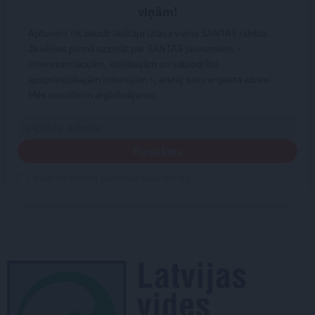
viņām!
Aptuveni tik daudz lasītāju izlasa vienu SANTAS rakstu.
Ja vēlies pirmā uzzināt par SANTAS jaunumiem -
interesantākajām, dziļākajām un sabiedrībā
apspriestākajām intervijām -, atstāj savu e-pasta adresi.
Mēs nosūtīsim atgādinājumu.
Piesakies
Piekrītu saņemt jaunumus savā epastā