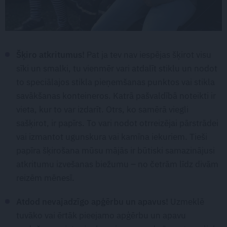
Šķiro atkritumus!
Pat ja tev nav iespējas šķirot visu
sīki un smalki, tu vienmēr vari atdalīt stiklu un nodot
to speciālajos stikla pieņemšanas punktos vai stikla
savākšanas konteineros. Katrā pašvaldībā noteikti ir
vieta, kur to var izdarīt. Otrs, ko samērā viegli
sašķirot, ir papīrs. To vari nodot otrreizējai pārstrādei
vai izmantot ugunskura vai kamīna iekuriem. Tieši
papīra šķirošana mūsu mājās ir būtiski samazinājusi
atkritumu izvešanas biežumu – no četrām līdz divām
reizēm mēnesī.
Atdod nevajadzīgo apģērbu un apavus!
Uzmeklē
tuvāko vai ērtāk pieejamo apģērbu un apavu