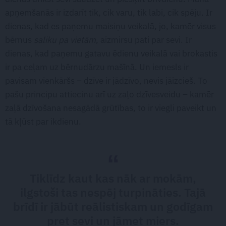
apņemšanās ir izdarīt tik, cik varu, tik labi, cik spēju. Ir
dienas, kad es paņemu maisiņu veikalā, jo, kamēr visus
bērnus
saliku pa vietām
, aizmirsu pati par sevi. Ir
dienas, kad paņemu gatavu ēdienu veikalā vai brokastis
ir pa ceļam uz bērnudārzu mašīnā. Un iemesls ir
pavisam vienkāršs – dzīve ir jādzīvo, nevis jāizcieš. To
pašu principu attiecinu arī uz zaļo dzīvesveidu – kamēr
zaļā dzīvošana nesagādā grūtības, to ir viegli paveikt un
tā kļūst par ikdienu.
Tiklīdz kaut kas nāk ar mokām,
ilgstoši tas nespēj turpināties. Tajā
brīdī ir jābūt reālistiskam un godīgam
pret sevi un jāmet miers.