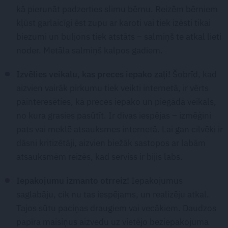
kā pierunāt padzerties slimu bērnu. Reizēm bērniem
kļūst garlaicīgi ēst zupu ar karoti vai tiek izēsti tikai
biezumi un buljons tiek atstāts – salmiņš te atkal lieti
noder. Metāla salmiņš kalpos gadiem.
Izvēlies veikalu, kas preces iepako zaļi!
Šobrīd, kad
aizvien vairāk pirkumu tiek veikti internetā, ir vērts
painteresēties, kā preces iepako un piegādā veikals,
no kura grasies pasūtīt. Ir divas iespējas – izmēģini
pats vai meklē atsauksmes internetā. Lai gan cilvēki ir
dāsni kritizētāji, aizvien biežāk sastopos ar labām
atsauksmēm reizēs, kad serviss ir bijis labs.
Iepakojumu izmanto otrreiz!
Iepakojumus
saglabāju, cik nu tas iespējams, un realizēju atkal.
Tajos sūtu paciņas draugiem vai vecākiem. Daudzos
papīra maisiņus aizvedu uz vietējo beziepakojuma