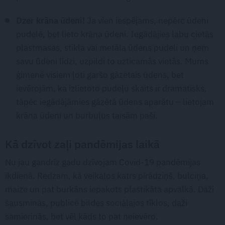
Dzer krāna ūdeni!
Ja vien iespējams, nepērc ūdeni
pudelē, bet lieto krāna ūdeni. Iegādājies labu cietās
plastmasas, stikla vai metāla ūdens pudeli un ņem
savu ūdeni līdzi, uzpildi to uzticamās vietās. Mums
ģimenē visiem ļoti garšo gāzētais ūdens, bet
ievērojām, ka izlietoto pudeļu skaits ir dramatisks,
tāpēc iegādājāmies gāzētā ūdens aparātu – lietojam
krāna ūdeni un burbuļus taisām paši.
Kā dzīvot zaļi pandēmijas laikā
Nu jau gandrīz gadu dzīvojam Covid-19 pandēmijas
ikdienā. Redzam, kā veikalos katrs pīrādziņš, bulciņa,
maize un pat burkāns iepakots plastikāta apvalkā. Daži
šausminās, publicē bildes sociālajos tīklos, daži
samierinās, bet vēl kāds to pat neievēro.