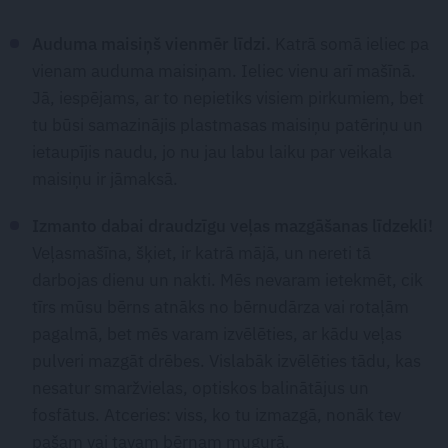
Auduma maisiņš vienmēr līdzi.
Katrā somā ieliec pa
vienam auduma maisiņam. Ieliec vienu arī mašīnā.
Jā, iespējams, ar to nepietiks visiem pirkumiem, bet
tu būsi samazinājis plastmasas maisiņu patēriņu un
ietaupījis naudu, jo nu jau labu laiku par veikala
maisiņu ir jāmaksā.
Izmanto dabai draudzīgu veļas mazgāšanas līdzekli!
Veļasmašīna, šķiet, ir katrā mājā, un nereti tā
darbojas dienu un nakti. Mēs nevaram ietekmēt, cik
tīrs mūsu bērns atnāks no bērnudārza vai rotaļām
pagalmā, bet mēs varam izvēlēties, ar kādu veļas
pulveri mazgāt drēbes. Vislabāk izvēlēties tādu, kas
nesatur smaržvielas, optiskos balinātājus un
fosfātus. Atceries: viss, ko tu izmazgā, nonāk tev
pašam vai tavam bērnam mugurā.