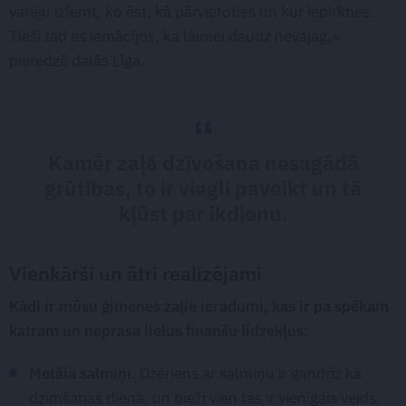
varēju izlemt, ko ēst, kā pārvietoties un kur iepirkties.
Tieši tad es iemācījos, ka laimei daudz nevajag,»
pieredzē dalās Līga.
Kamēr zaļā dzīvošana nesagādā
grūtības, to ir viegli paveikt un tā
kļūst par ikdienu.
Vienkārši un ātri realizējami
Kādi ir mūsu ģimenes zaļie ieradumi, kas ir pa spēkam
katram un neprasa lielus finanšu līdzekļus:
Metāla salmiņi.
Dzēriens ar salmiņu ir gandrīz kā
dzimšanas diena, un bieži vien tas ir vienīgais veids,