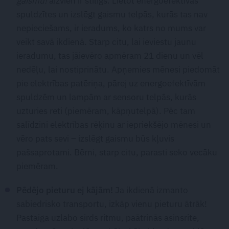
gaismu!
aizvien ir stilīgs. Lietot energoefektīvas
spuldzītes un izslēgt gaismu telpās, kurās tas nav
nepieciešams, ir ieradums, ko katrs no mums var
veikt savā ikdienā. Starp citu, lai ieviestu jaunu
ieradumu, tas jāievēro apmēram 21 dienu un vēl
nedēļu, lai nostiprinātu. Apņemies mēnesi piedomāt
pie elektrības patēriņa, pārej uz energoefektīvām
spuldzēm un lampām ar sensoru telpās, kurās
uzturies reti (piemēram, kāpņutelpā). Pēc tam
salīdzini elektrības rēķinu ar iepriekšējo mēnesi un
vēro pats sevi – izslēgt gaismu būs kļuvis
pašsaprotami. Bērni, starp citu, parasti seko vecāku
piemēram.
Pēdējo pieturu ej kājām!
Ja ikdienā izmanto
sabiedrisko transportu, izkāp vienu pieturu ātrāk!
Pastaiga uzlabo sirds ritmu, paātrinās asinsrite,