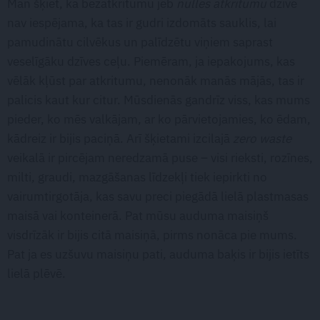
Man šķiet, ka bezatkritumu jeb
nulles atkritumu
dzīve
nav iespējama, ka tas ir gudri izdomāts sauklis, lai
pamudinātu cilvēkus un palīdzētu viņiem saprast
veselīgāku dzīves ceļu. Piemēram, ja iepakojums, kas
vēlāk kļūst par atkritumu, nenonāk manās mājās, tas ir
palicis kaut kur citur. Mūsdienās gandrīz viss, kas mums
pieder, ko mēs valkājam, ar ko pārvietojamies, ko ēdam,
kādreiz ir bijis paciņā. Arī šķietami izcilajā
zero waste
veikalā ir pircējam neredzamā puse – visi rieksti, rozīnes,
milti, graudi, mazgāšanas līdzekļi tiek iepirkti no
vairumtirgotāja, kas savu preci piegādā lielā plastmasas
maisā vai konteinerā. Pat mūsu auduma maisiņš
visdrīzāk ir bijis citā maisiņā, pirms nonāca pie mums.
Pat ja es uzšuvu maisiņu pati, auduma baķis ir bijis ietīts
lielā plēvē.