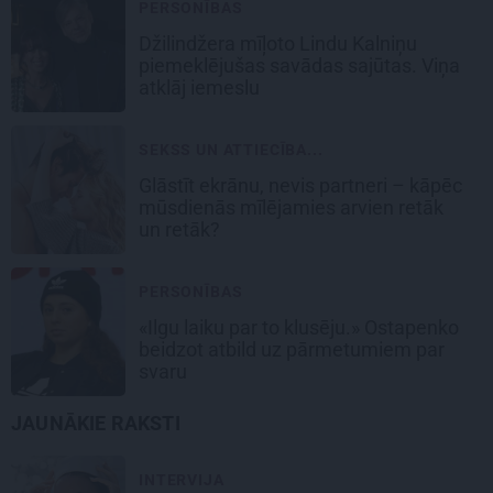
PERSONĪBAS
Džilindžera mīļoto Lindu Kalniņu
piemeklējušas savādas sajūtas. Viņa
atklāj iemeslu
SEKSS UN ATTIECĪBA...
Glāstīt ekrānu, nevis partneri – kāpēc
mūsdienās mīlējamies arvien retāk
un retāk?
PERSONĪBAS
«Ilgu laiku par to klusēju.» Ostapenko
beidzot atbild uz pārmetumiem par
svaru
JAUNĀKIE RAKSTI
INTERVIJA