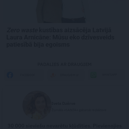
Zero waste
kustības aizsācēja Latvijā
Laura Arnicāne:
Mūsu eko dzīvesveids
patiesībā bija egoisms
PADALIES AR DRAUGIEM
WHATSAPP
FACEBOOK
DRAUGIEM.LV
Iveta Dzērve
Žurnāla «SANTA» galvenā redaktore
30 000 sieviešu nevarētu kļūdīties. Pievienojies