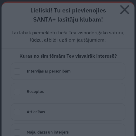
Abonē
Lieliski! Tu esi pievienojies
SANTA+ lasītāju klubam!
RECEPTES
NODERĪGI
JAUNĀKAIS
POPULĀRĀKAIS
Lai labāk piemeklētu tieši Tev visnoderīgāko saturu,
Kā piekopt zaļo dzīvesveidu
lūdzu, atbildi uz šiem jautājumiem:
daudzbērnu ģimenē?
Kuras no šīm tēmām Tev visvairāk interesē?
ATTIECĪBAS
28.05.2021
Intervijas ar personībām
Līga Štāla
Receptes
Attiecības
Māja, dārzs un interjers