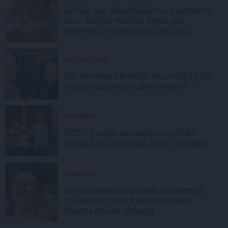
Grūtāk par atkailināšanos ir pieņemt
sevi. Aktrise Katrīna Kreile par
depresiju, mobingu un ceļu līdz
lielajām lomām
ATTIECĪBAS
Par ko sievas priekšā visu mūžu jutās
vainīgs dzejnieks Jānis Peters
PIEMIŅA
FOTO: Ļaudis atvadās no mūžībā
aizsauktā narkologa Jāņa Strazdiņa
PIEMIŅA
«Viņa gatavojās pārejai.» Slavenās
folkloristes meita atceras Helmī
Staltes dzīves izskaņu