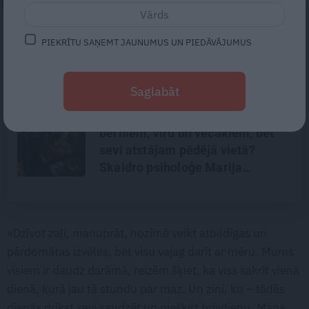
NEPALAID GARĀM!
FOTO: Klostera dzīves noslēpumi
PIEKRĪTU SAŅEMT JAUNUMUS UN PIEDĀVĀJUMUS
– ielūkojamies Viļānu Svētā
Alberta Lielā klostera tēvu
ikdienā
Saglabāt
Kāpēc mēs rūpējamies par
bērniem, vīru un vecākiem, bet
sevi atstājam pēdējā vietā?
Skaidro psiholoģe Marija
Ābeltiņa
«Dzīvot zaļi, manuprāt, nozīmē veikt atbildīgas un
pārdomātas izvēles, bet visu vajag darīt ar mēru. Mums
visiem ir daudz darāmā, reizēm šķiet, ka viss sakrīt vienā
dienā, kurā jau tā stundu par maz. Un zini, ko – tādās
dienās drīkst sevi saudzēt un piešķirt brīvdienu. Mana