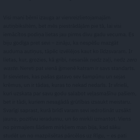
Visi mani bērni izauga ar vienreizlietojamajām
autiņbiksītēm, bet mēs piestrādājām pie tā, lai visi
iemācītos podiņa lietas jau pirms divu gadu vecuma. Es
biju godīga pret sevi – zināju, ka nespēšu mazgāt
auduma autiņus, tāpēc izvēlējos kaut ko līdzsvaram. Ir
lietas, kur, grozies, kā gribi, nesanāk nedz zaļi, nedz
zero
waste
. Nereti pat vienā ģimenē katram ir savs standarts.
Ir sievietes, kas pašas gatavo sev šampūnu un sejas
krēmus, un ir tādas, kuras to nekad nedarīs. Ir vīrieši,
kuri uzskata par savu godu salabot veļasmašīnu pašiem,
bet ir tādi, kuriem nesagādā grūtības izsaukt meistaru.
Svarīgi saprast, kurā brīdī varam sevi iedrošināt uzsākt
jaunu, pozitīvu ieradumu, un šo mirkli izmantot. Viens
no pirmajiem šādiem mirkļiem man bija, kad sāku
studēt un no mazpilsētas pārcēlos uz Rīgu, – es pati