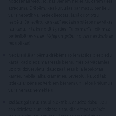
nodošanas vietu, jo, kas vienam nederīgs, otram liels
atradums. Drēbēm, kas kļuvušas par mazu, par lielu,
vairs nepatīk vai netiek lietotas, labāk dot otru
iespēju. Ja ievēro, ka skapī esošais apģērbs nav vilkts
jau gadu, ir laiks no tā šķirties. Tu pamanīsi, cik maz
patiesībā tev vajag.
Vajag
un
gribu
ir divas neatkarīgas
republikas!
Nepārspīlē ar bērnu drēbēm!
To iemācījos piespiedu
kārtā, kad piedzima trešais bērns. Mēs pārvācāmies
uz citu dzīvesvietu, daudzas lietas bija iepakotas
kastēs, nebija laika krāmēties. Ievēroju, ka ļoti labi
iztieku ar pāris apģērbiem bērnam un lielos krājumus
vairs nemaz nemeklēju.
Izslēdz gaismu!
Taupi elektrību, saudzē dabu! Jau
sen dzirdētais un redzētais sauklis
Aizejot izslēdz