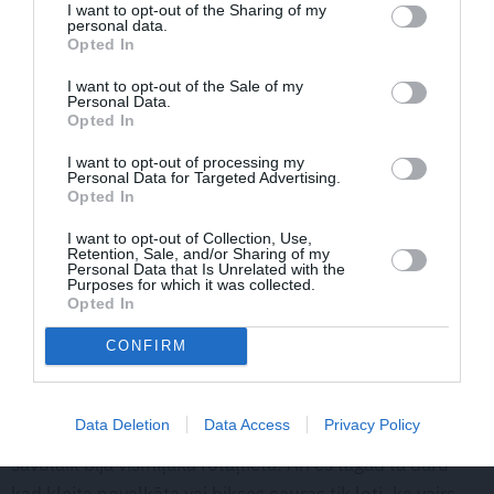
I want to opt-out of the Sharing of my
personal data.
māsas mugursomu bija tikpat liels notikums, kā iekāpt
Opted In
mammas augstpapēžu kurpēs. Tā bija kā sapņa
Kad es
I want to opt-out of the Sale of my
izaugšu…
piepildīšanās. Domāju, ka daudziem bērniem
Personal Data.
mūsdienās ir līdzīgi. Viņiem nav problēmu uzvilkt māsas
Opted In
kleitu, no kuras viņa ir izaugusi, vai lietot brāļa
I want to opt-out of processing my
mugursomu. Bērna realitāte ir tāda, kādu mēs, vecāki,
Personal Data for Targeted Advertising.
Opted In
to veidojam. Bērniem nevajag visu jaunu, ir vērtīgi
parādīt, ka lietas kalpo ilgi un tām ir iespējama otrā un
I want to opt-out of Collection, Use,
Retention, Sale, and/or Sharing of my
trešā dzīve. To pašu mūsu ģimenē daru arī ar
Personal Data that Is Unrelated with the
Purposes for which it was collected.
rotaļlietām.
Opted In
Tā kā mana mamma ir laba šuvēja (šuj prieka pēc, un
CONFIRM
izdodas izcili), viņa man bērnībā ierādīja, ka podziņas un
āķīši ir derīgi arī pēc drēbju novalkāšanas. Mums bija
Data Deletion
Data Access
Privacy Policy
pogu kaste un visādu drēbnieku nieciņu lāde – tā man
savulaik bija vismīļākā rotaļlieta. Arī es tagad tā daru –
kad kleita novalkāta vai bikses cauras tik ļoti, ka vairs