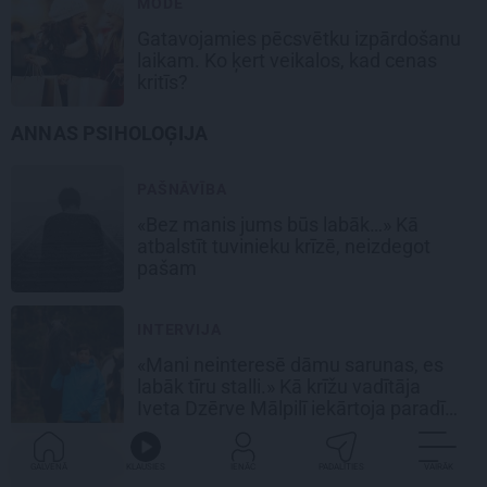
MODE
Gatavojamies pēcsvētku izpārdošanu
laikam. Ko ķert veikalos, kad cenas
kritīs?
ANNAS PSIHOLOĢIJA
PAŠNĀVĪBA
«Bez manis jums būs labāk…» Kā
atbalstīt tuvinieku krīzē, neizdegot
pašam
INTERVIJA
«Mani neinteresē dāmu sarunas, es
labāk tīru stalli.» Kā krīžu vadītāja
Iveta Dzērve Mālpilī iekārtoja paradīzi
zirgiem
PSIHOLOĢIJA
GALVENĀ
KLAUSIES
IENĀC
PADALĪTIES
VAIRĀK