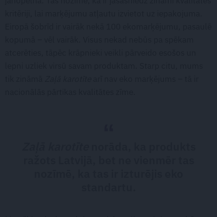
jānopelna. Tas nozīmē, ka ir jāsasniedz zināmi kvalitātes
kritēriji, lai marķējumu atļautu izvietot uz iepakojuma.
Eiropā šobrīd ir vairāk nekā 100 ekomarķējumu, pasaulē
kopumā – vēl vairāk. Visus nekad nebūs pa spēkam
atcerēties, tāpēc krāpnieki veikli pārveido esošos un
lepni uzliek virsū savam produktam. Starp citu, mums
tik zināmā
Zaļā karotīte
arī nav eko marķējums – tā ir
nacionālās pārtikas kvalitātes zīme.
Zaļā karotīte
norāda, ka produkts
ražots Latvijā, bet ne vienmēr tas
nozīmē, ka tas ir izturējis eko
standartu.