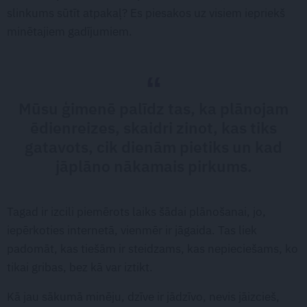
slinkums sūtīt atpakaļ? Es piesakos uz visiem iepriekš
minētajiem gadījumiem.
Mūsu ģimenē palīdz tas, ka plānojam
ēdienreizes, skaidri zinot, kas tiks
gatavots, cik dienām pietiks un kad
jāplāno nākamais pirkums.
Tagad ir izcili piemērots laiks šādai plānošanai, jo,
iepērkoties internetā, vienmēr ir jāgaida. Tas liek
padomāt, kas tiešām ir steidzams, kas nepieciešams, ko
tikai gribas, bez kā var iztikt.
Kā jau sākumā minēju, dzīve ir jādzīvo, nevis jāizcieš,