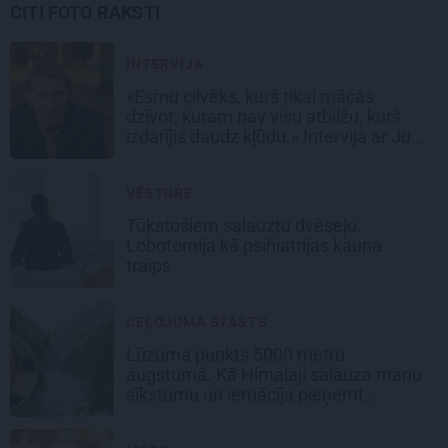
CITI FOTO RAKSTI
INTERVIJA
«Esmu cilvēks, kurš tikai mācās
dzīvot, kuram nav visu atbilžu, kurš
izdarījis daudz kļūdu.» Intervija ar Juri
Rubeni
VĒSTURE
Tūkstošiem salauztu dvēseļu.
Lobotomija kā psihiatrijas kauna
traips
CEĻOJUMA STĀSTS
Lūzuma punkts 5000 metru
augstumā. Kā Himalaji salauza manu
sīkstumu un iemācīja pieņemt
palīdzību