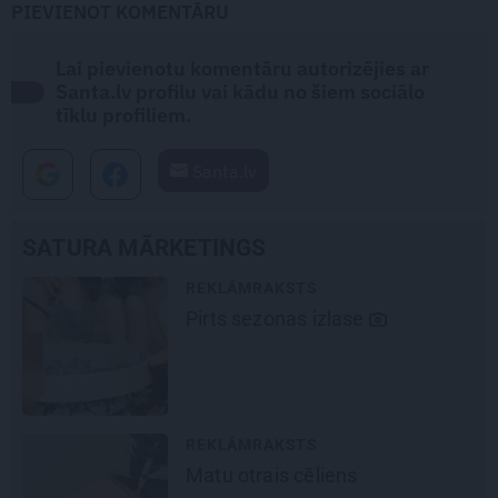
PIEVIENOT KOMENTĀRU
Lai pievienotu komentāru autorizējies ar
Santa.lv profilu vai kādu no šiem sociālo
tīklu profiliem.
Santa.lv
SATURA MĀRKETINGS
REKLĀMRAKSTS
Pieaugušo dzimšanas diena
Rīgā, idejas atmiņā paliekošām
svinībām
REKLĀMRAKSTS
Pēteris Zālītis: Esmu prāta
mākslinieks