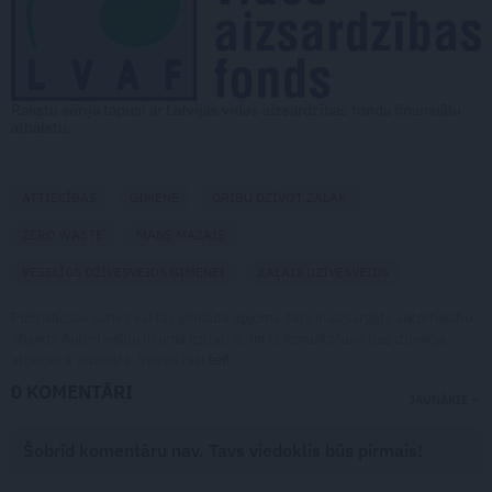
Rakstu sērija tapusi ar Latvijas vides aizsardzības fonda finansiālu
atbalstu.
ATTIECĪBAS
ĢIMENE
GRIBU DZĪVOT ZAĻĀK
ZERO WASTE
MANS MAZAIS
VESELĪGS DZĪVESVEIDS ĢIMENEI
ZAĻAIS DZĪVESVEIDS
Publikācijas saturs vai tās jebkāda apjoma daļa ir aizsargāts autortiesību
objekts Autortiesību likuma izpratnē, un tā izmantošana bez izdevēja
atļaujas ir aizliegta. Vairāk lasi
šeit
0 KOMENTĀRI
JAUNĀKIE
Šobrīd komentāru nav. Tavs viedoklis būs pirmais!