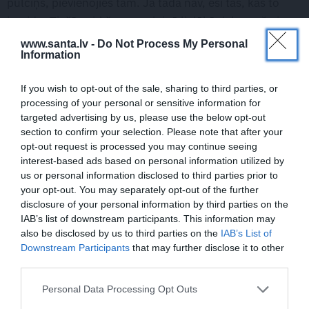
pulciņš, pievienojies tam. Ja tāda nav, esi tas, kas to
izveido. Tiešās pirkšanas pulciņā lielākā daļa preču ir
bez iepakojuma, turklāt vietējā ražojuma un labas
www.santa.lv -
Do Not Process My Personal
Information
kvalitātes. Lielai daļai bail, ka būs obligāti jāiesaistās kā
pārdevējam
, kad pienāks tava kārta. Zinu, ka visos
If you wish to opt-out of the sale, sharing to third parties, or
šādos pulciņos ir daudz vecāku ar maziem bērniem, un
processing of your personal or sensitive information for
viņiem ir pienākumi, kas veicami arī attālināti no mājām,
targeted advertising by us, please use the below opt-out
tādēļ šis darbiņš nebūs tik nepaveicams, kā var šķist, un
section to confirm your selection. Please note that after your
opt-out request is processed you may continue seeing
tava dežūra, iespējams, būs vien reizi mēnesī (atkarīgs
interest-based ads based on personal information utilized by
no tā, cik daudz cilvēku ir iesaistījušies tiešās pirkšanas
us or personal information disclosed to third parties prior to
pulciņā).
your opt-out. You may separately opt-out of the further
disclosure of your personal information by third parties on the
IAB’s list of downstream participants. This information may
Viss jaunais ir labi aizmirsts vecais
also be disclosed by us to third parties on the
IAB’s List of
Downstream Participants
that may further disclose it to other
Es nāku no lielas ģimenes, man ir divas māsas. Tā kā
third parties.
esmu ģimenē jaunākā, man daudz kas tika no māsām
un bija maz jaunu lietu. Vai es pārdzīvoju? Vai es jutos
Personal Data Processing Opt Outs
apdalīta? Nē, nemaz. Uzsākot skolas gaitas, dabūt