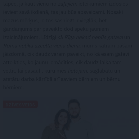
tāpēc, ja kaut vienu no
zaļajiem
ieteikumiem izdosies
ieviest savā ikdienā, tas jau būs apsveicami. Nosaki
mazus mērķus, jo tos sasniegt ir vieglāk, bet
gandarījums par paveikto dod spēku jauniem
izaicinājumiem. Līdzīgi kā
Rīga nekad nebūs gatava
un
Roma netika uzcelta vienā dienā
, mums katram pašam
jāizdomā, cik daudz varam paveikt, no kā esam gatavi
atteikties, ko jaunu iemācīties, cik daudz laika tam
veltīt, lai pasauli, kuru mēs
lietojam
, saglabātu un
atstātu darba kārtībā arī saviem bērniem un bērnu
bērniem.
DZĪVESVEIDS