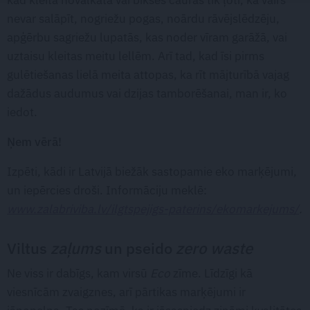
nevar salāpīt, nogriežu pogas, noārdu rāvējslēdzēju,
apģērbu sagriežu lupatās, kas noder vīram garāžā, vai
uztaisu kleitas meitu lellēm. Arī tad, kad īsi pirms
gulētiešanas lielā meita attopas, ka rīt mājturībā vajag
dažādus audumus vai dzijas tamborēšanai, man ir, ko
iedot.
Ņem vērā!
Izpēti, kādi ir Latvijā biežāk sastopamie eko marķējumi,
un iepērcies droši. Informāciju meklē:
www.zalabriviba.lv/ilgtspejigs-paterins/ekomarkejums/
.
Viltus
zaļums
un pseido
zero waste
Ne viss ir dabīgs, kam virsū
Eco
zīme. Līdzīgi kā
viesnīcām zvaigznes, arī pārtikas marķējumi ir