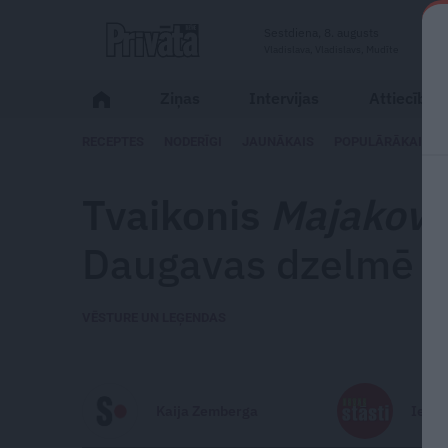
Sestdiena, 8. augusts
Vladislava, Vladislavs, Mudīte
Ziņas
Intervijas
Attiecības
RECEPTES
NODERĪGI
JAUNĀKAIS
POPULĀRĀKAIS
Tvaikonis
Majakovs
Daugavas dzelmē
VĒSTURE UN LEĢENDAS
Kaija Zemberga
Ievas