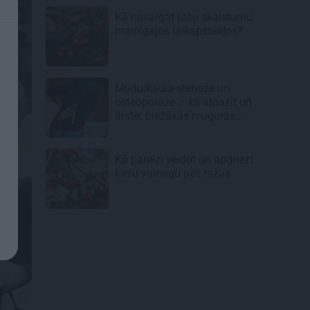
Kā nosargāt rožu skaistumu
mainīgajos laikapstākļos?
Mugurkaula stenoze un
osteoporoze – kā atpazīt un
ārstēt biežākās muguras
kaites senioriem
Kā pareizi veidot un apgriezt
ķiršu vainagu pēc ražas