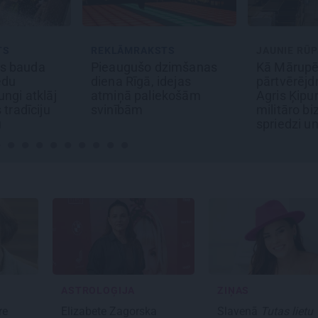
AKSTS
JAUNIE RŪPNIEKI
MĀJA
o dzimšanas
Kā Mārupē top labākie
Līga un
ā, idejas
pārtvērējdroni pasaulē.
sapņu m
aliekošām
Agris Ķipurs atklāti par
būvobj
militāro biznesu,
izjūta
spriedzi un dzīves
draivu
ASTROLOĢIJA
ZIŅAS
re
Elizabete Zagorska
Slavenā
Tutas lietu