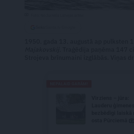
Foto: No žurnāla Latvijas arhīvi
Seko
Santa.lv Google
1950. gada 13. augustā ap pulksten 
Majakovskij.
Traģēdija paņēma 147 cilv
Strojeva brīnumaini izglābās. Viņas 
NEPALAID GARĀM!
Virziens – jūra:
Lauderu ģimene
bezbēdīgi laiskā
osta Pūrciemā