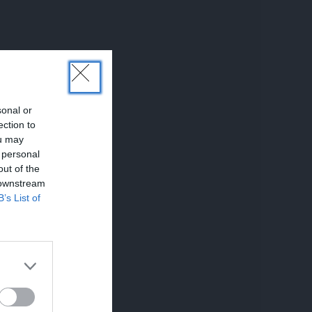
sonal or
ection to
ou may
 personal
out of the
 downstream
UNĀKIE
B’s List of
1, 17:17
aume