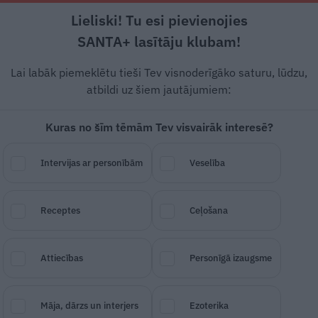
Lieliski! Tu esi pievienojies
Rīga +21°C
Skaidrs, R vējš, 3.07 m/s
SANTA+ lasītāju klubam!
Dzīvesstāsti
Ciemos
Stils
Piemiņai
Lai labāk piemeklētu tieši Tev visnoderīgāko saturu, lūdzu,
atbildi uz šiem jautājumiem:
Kuras no šīm tēmām Tev visvairāk interesē?
kij
:
Kuģis, kurš nogrima
Intervijas ar personībām
Veselība
Receptes
Ceļošana
SAGLABĀ RAKSTU
DALĪTIES
08.
Attiecības
Personīgā izaugsme
 Stāsti
Māja, dārzs un interjers
Ezoterika