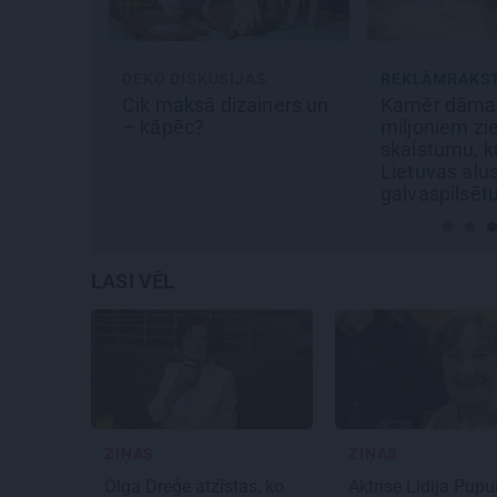
IJAS
REKLĀMRAKSTS
REKLĀMR
izainers un
Kamēr dāmas bauda
Pieauguš
miljoniem ziedu
diena Rīg
skaistumu, kungi atklāj
atmiņā p
Lietuvas alus tradīciju
svinībām
galvaspilsētu
LASI VĒL
ZIŅAS
ZIŅAS
Olga Dreģe atzīstas, ko
Aktrise Lidija Pupu