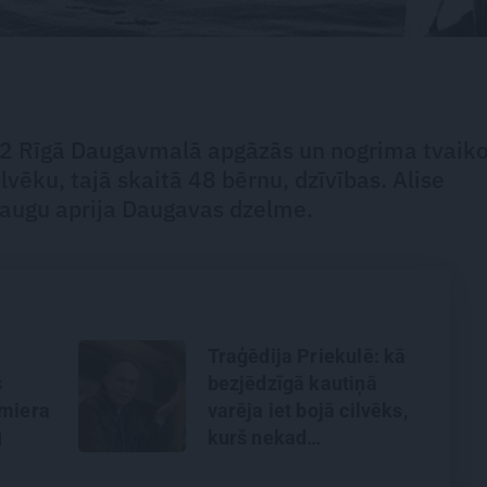
12 Rīgā Daugavmalā apgāzās un nogrima tvaiko
ēku, tajā skaitā 48 bērnu, dzīvības. Alise
draugu aprija Daugavas dzelme.
Traģēdija Priekulē: kā
s
bezjēdzīgā kautiņā
 miera
varēja iet bojā cilvēks,
kurš nekad
nekonfliktēja?