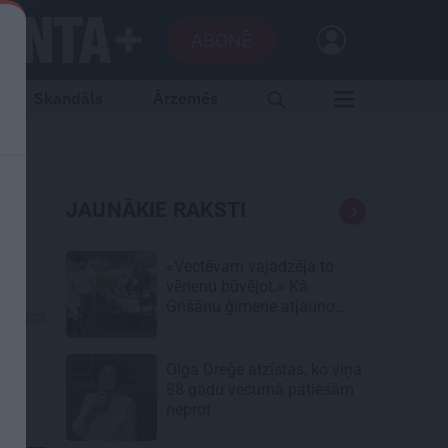
ABONĒ
Skandāls
Ārzemēs
JAUNĀKIE RAKSTI
«Vectēvam vajadzēja to
vērienu būvējot.» Kā
Grišānu ģimene atjauno
08.2023
senās dzimtas mājas
Olga Dreģe atzīstas, ko viņa
88 gadu vecumā patiešām
neprot