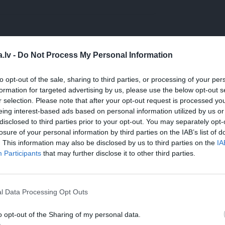
WHATSAPP
.lv -
Do Not Process My Personal Information
to opt-out of the sale, sharing to third parties, or processing of your per
formation for targeted advertising by us, please use the below opt-out s
DENS
DAUGAVA
LATVIJA
VĒSTURE
r selection. Please note that after your opt-out request is processed y
 aizsargāts autortiesību objekts Autortiesību likuma izpratnē, un tā
eing interest-based ads based on personal information utilized by us or
rāk lasi
šeit
disclosed to third parties prior to your opt-out. You may separately opt-
losure of your personal information by third parties on the IAB’s list of
JA
. This information may also be disclosed by us to third parties on the
IA
Participants
that may further disclose it to other third parties.
27. marts, 202
žādiem LV nostūriem,kas nekontrolēti drāzās kuģītī.Mana
l Data Processing Opt Outs
ī,saprata,ka viņu citi noslīcinās,pārpeldēja Daugavu.Str
o opt-out of the Sharing of my personal data.
eles bieži bija '' uz gumijas''. Krastā traģēdiju vēroja no