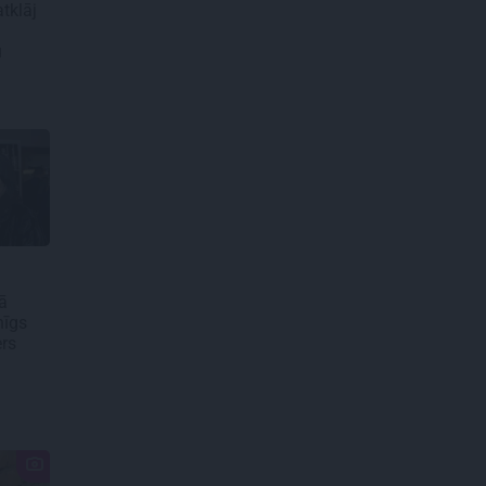
atklāj
u
ā
nīgs
ers