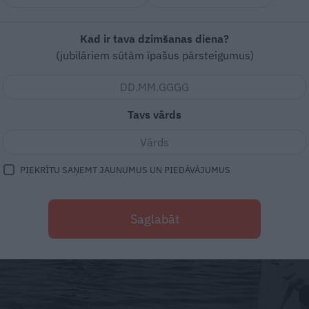
Kad ir tava dzimšanas diena?
(jubilāriem sūtām īpašus pārsteigumus)
Tavs vārds
PIEKRĪTU SAŅEMT JAUNUMUS UN PIEDĀVĀJUMUS
Saglabāt