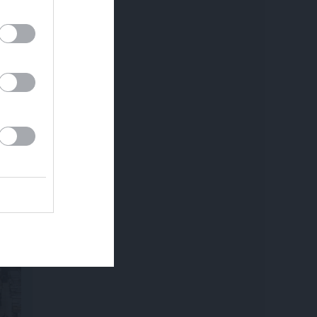
a mūsu
od
Ziņot
em.