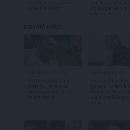
viņa 88 gadu vecumā
izglābj draudzeni 
patiešām neprot
nonāk pie skumjas
atklāsmes
PRIVĀTĀ DZĪVE
PIEMIŅAS STĀSTS
ŠLĀGERMŪZIKA
FOTO:
Vijas Artmanes
Edvards Strazdiņš a
meita
ļauj ielūkoties
pasaka, ko domā p
aktrises vasarnīcā. Tik
Bumbieri. Neparas
daudz atmiņu…
saruna ar šlāgerm
princi