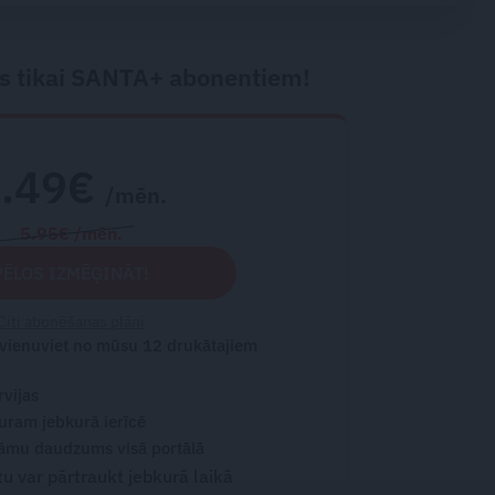
s tikai SANTA+ abonentiem!
2.49€
/mēn.
5.95€ /mēn.
VĒLOS IZMĒĢINĀT!
Citi abonēšanas plāni
 vienuviet no mūsu 12 drukātajiem
rvijas
turam jebkurā ierīcē
āmu daudzums visā portālā
 var pārtraukt jebkurā laikā