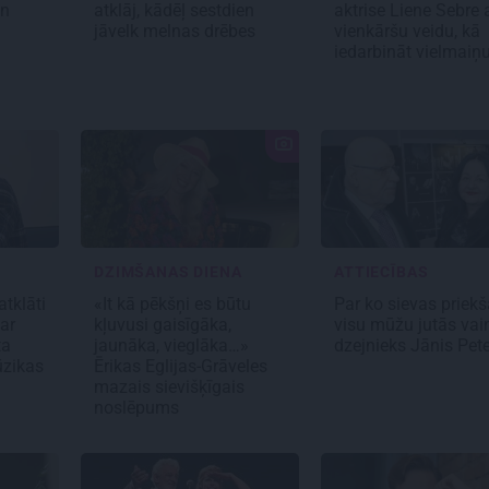
un
atklāj, kādēļ sestdien
aktrise Liene Sebre 
jāvelk melnas drēbes
vienkāršu veidu, kā
iedarbināt vielmaiņ
DZIMŠANAS DIENA
ATTIECĪBAS
tklāti
«It kā pēkšņi es būtu
Par ko sievas priekš
ar
kļuvusi gaisīgāka,
visu mūžu jutās vai
ta
jaunāka, vieglāka…»
dzejnieks Jānis Pet
ūzikas
Ērikas Eglijas-Grāveles
mazais sievišķīgais
noslēpums