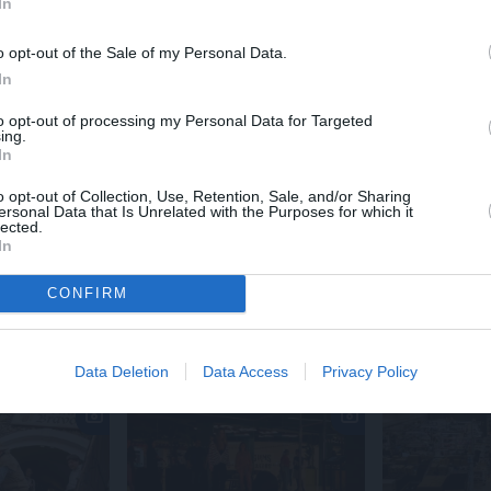
In
 jūrnieks Jānis,kas vēlāk kļuva šīs meitenes vīrs un abi bij
aiso traģēdiju visā pilnībā no divu liecinieku mutēm un ned
o opt-out of the Sale of my Personal Data.
In
to opt-out of processing my Personal Data for Targeted
ing.
In
o opt-out of Collection, Use, Retention, Sale, and/or Sharing
ersonal Data that Is Unrelated with the Purposes for which it
lected.
 Santa.lv profilu vai kādu no šiem sociālo tīklu profili
In
CONFIRM
Data Deletion
Data Access
Privacy Policy