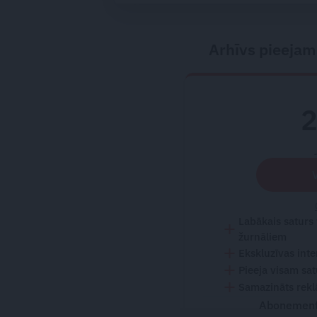
Arhīvs pieejam
Labākais saturs
žurnāliem
Ekskluzīvas inte
Pieeja visam sa
Samazināts rekl
Abonementu