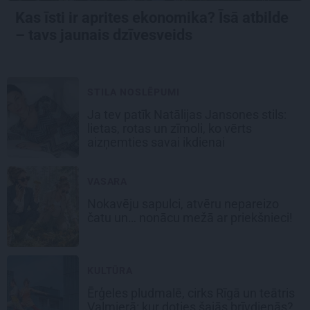
Kas īsti ir aprites ekonomika? Īsā atbilde
– tavs jaunais dzīvesveids
STILA NOSLĒPUMI
Ja tev patīk Natālijas Jansones stils:
lietas, rotas un zīmoli, ko vērts
aizņemties savai ikdienai
VASARA
Nokavēju sapulci, atvēru nepareizo
čatu un… nonācu mežā ar priekšnieci!
KULTŪRA
Ērģeles pludmalē, cirks Rīgā un teātris
Valmierā: kur doties šajās brīvdienās?