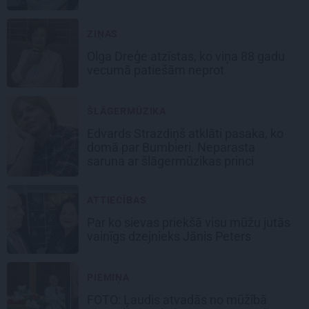
ZIŅAS
Olga Dreģe atzīstas, ko viņa 88 gadu
vecumā patiešām neprot
ŠLĀGERMŪZIKA
Edvards Strazdiņš atklāti pasaka, ko
domā par Bumbieri. Neparasta
saruna ar šlāgermūzikas princi
ATTIECĪBAS
Par ko sievas priekšā visu mūžu jutās
vainīgs dzejnieks Jānis Peters
PIEMIŅA
FOTO: Ļaudis atvadās no mūžībā