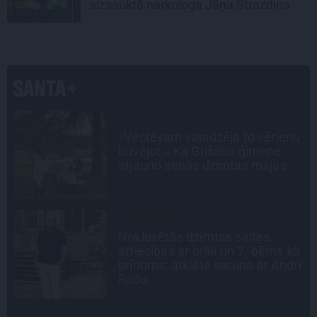
aizsauktā narkologa Jāņa Strazdiņa
SLAVENĪBU MĪLUĻI
u
«Cilvēki mēdz sāpināt, bet suns
mīl, neskatoties ne uz ko.»
Nikolaja Puzikova un sievas
Gitas mīlules – Faira un Late
INTERVIJA
Tumši samtaina balss un
ā
tērauda mugurkauls. Raimonda
i
Paula jaunā mūza – Gerda
Timrota