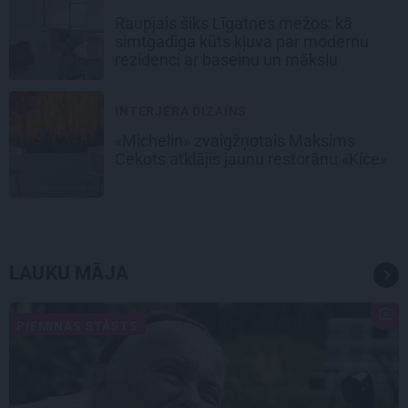
Raupjais šiks Līgatnes mežos: kā
simtgadīga kūts kļuva par modernu
rezidenci ar baseinu un mākslu
INTERJERA DIZAINS
«Michelin» zvaigžņotais Maksims
Cekots atklājis jaunu restorānu «Kíce»
LAUKU MĀJA
PIEMIŅAS STĀSTS