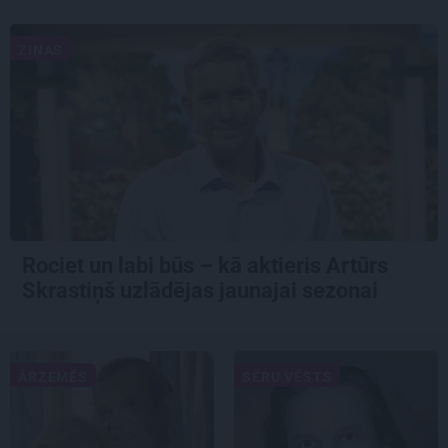
ZIŅAS
Rociet un labi būs – kā aktieris Artūrs
Skrastiņš uzlādējas jaunajai sezonai
ĀRZEMĒS
SĒRU VĒSTS