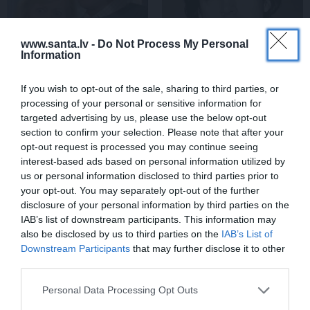
www.santa.lv -
Do Not Process My Personal
Information
«Smalkā stila» zvaigzne
Sēru vēsts: Meksikā miris
If you wish to opt-out of the sale, sharing to third parties, or
seriāla filmēšanas laikā
populārais mūzikas
processing of your personal or sensitive information for
pārcietis smagu dzīves
apskatnieks Klāss Vāvere
targeted advertising by us, please use the below opt-out
posmu. Kā tagad klājas
section to confirm your selection. Please note that after your
Emetam?
opt-out request is processed you may continue seeing
interest-based ads based on personal information utilized by
us or personal information disclosed to third parties prior to
your opt-out. You may separately opt-out of the further
ZIŅAS
disclosure of your personal information by third parties on the
IAB’s list of downstream participants. This information may
also be disclosed by us to third parties on the
IAB’s List of
Downstream Participants
that may further disclose it to other
third parties.
Personal Data Processing Opt Outs