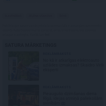
SLAVENĪBAS
JEĻENA UŠAKOVA
ŠOVS
Publikācijas saturs vai tās jebkāda apjoma daļa ir aizsargāts autortiesību
objekts Autortiesību likuma izpratnē, un tā izmantošana bez izdevēja
atļaujas ir aizliegta. Vairāk lasi
šeit
SATURA MĀRKETINGS
REKLĀMRAKSTS
No kā ir atkarīgas elektroauto
uzlādes izmaksas? Skaidro Viršu
eksperti
REKLĀMRAKSTS
Pieaugušo dzimšanas diena
Rīgā, idejas atmiņā paliekošām
svinībām