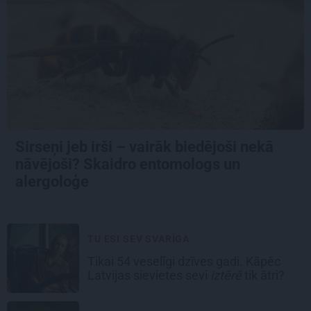
Sirseņi jeb irši – vairāk biedējoši nekā
nāvējoši? Skaidro entomologs un
alergoloģe
TU ESI SEV SVARĪGA
Tikai 54 veselīgi dzīves gadi. Kāpēc
Latvijas sievietes sevi
iztērē
tik ātri?