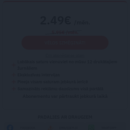
2.49€
/mēn.
5.95€ /mēn.
VĒLOS IZMĒĢINĀT!
Citi abonēšanas plāni
Labākais saturs vienuviet no mūsu 12 drukātajiem
žurnāliem
Ekskluzīvas intervijas
Pieeja visam saturam jebkurā ierīcē
Samazināts reklāmu daudzums visā portālā
Abonementu var pārtraukt jebkurā laikā
PADALIES AR DRAUGIEM
FACEBOOK
DRAUGIEM.LV
WHATSAPP