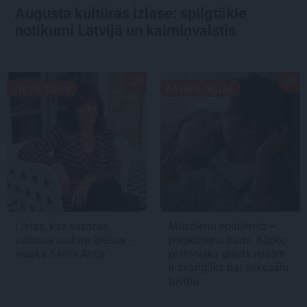
Augusta kultūras izlase: spilgtākie
notikumi Latvijā un kaimiņvalstīs
LIETU TOPS
PSIHOLOĢIJA
Lietas, kas vasaras
Mūsdienu epidēmija –
vakarus padara īpašus –
pieskārienu bads. Kāpēc
iesaka Santa Anča
platonisks glāsts reizēm
ir svarīgāks par seksuālu
tuvību