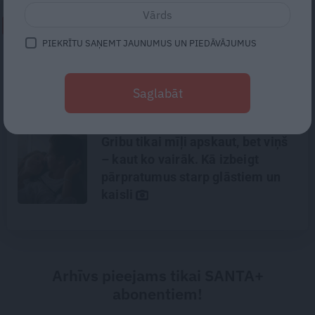
NEPALAID GARĀM!
PIEKRĪTU SAŅEMT JAUNUMUS UN PIEDĀVĀJUMUS
Traģēdija Priekulē: kā bezjēdzīgā
kautiņā varēja iet bojā cilvēks,
Saglabāt
kurš nekad nekonfliktēja?
Gribu tikai mīļi apskaut, bet viņš
– kaut ko vairāk. Kā izbeigt
pārpratumus starp glāstiem un
kaisli
Arhīvs pieejams tikai SANTA+
abonentiem!