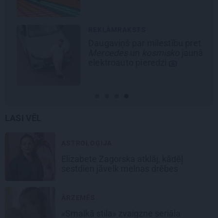
REKLĀMRAKSTS
Daugaviņš par mīlestību pret
Mercedes
un
kosmisko
jaunā
elektroauto pieredzi
LASI VĒL
ASTROLOĢIJA
Elizabete Zagorska atklāj, kādēļ
sestdien jāvelk melnas drēbes
ĀRZEMĒS
«Smalkā stila» zvaigzne seriāla