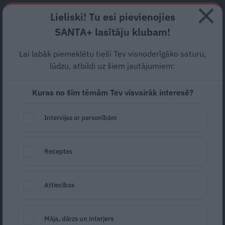
Abonē
Lieliski! Tu esi pievienojies
SANTA+ lasītāju klubam!
RECEPTES
NODERĪGI
JAUNĀKAIS
POPULĀRĀKAIS
Lai labāk piemeklētu tieši Tev visnoderīgāko saturu,
Seksīgā Ušakova ar mīļoto
lūdzu, atbildi uz šiem jautājumiem:
apmeklē zoodārzu, abi sāk
Kuras no šīm tēmām Tev visvairāk interesē?
domāt par pēcnācējiem
Intervijas ar personībām
SLAVENĪBAS
09.05.2024
Santa.lv
Receptes
Redakcija
portals@santa.lv
Attiecības
Māja, dārzs un interjers