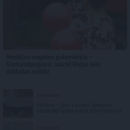
Nedēļas nogales galamērķis –
Sarkandaugava: startē Rīgas ielu
mākslas svētki
ATRADUMS
Virziens – jūra: Lauderu ģimenes
bezbēdīgi laiskā miera osta Pūrciemā
ATRADUMS