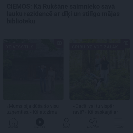
CIEMOS: Kā Rukšāne saimnieko savā
lauku rezidencē ar dīķi un stilīgo mājas
bibliotēku
DZĪVESSTILS
GRIBU DZĪVOT ZAĻĀK...
«Mums bija dūša šo visu
«Dacīt, vai tu vispār
uzņemties.» Kā atdzima
ravē?» Kā saskaņā ar
senā viensēta Salacas
dabu saimnieko
krastā
bioloģiskajā saimniecībā
GALVENĀ
KLAUSIES
IENĀC
PADALĪTIES
VAIRĀK
Mazjāņi