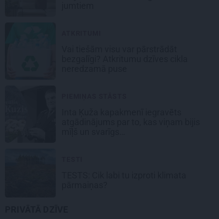
jumtiem
ATKRITUMI
Vai tiešām visu var pārstrādāt
bezgalīgi? Atkritumu dzīves cikla
neredzamā puse
PIEMIŅAS STĀSTS
Inta Ķuža kapakmenī iegravēts
atgādinājums par to, kas viņam bijis
mīļš un svarīgs…
TESTI
TESTS: Cik labi tu izproti klimata
pārmaiņas?
PRIVĀTĀ DZĪVE