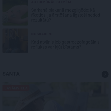
AUTOIMŪNĀS SLIMĪBA...
Sarkanā plakanā mezgliņēde: kā
rīkoties, ja ārstēšana ilgstoši nedod
rezultātu?
NOSKAIDRO
Kad atvilnis jeb gastroezofageālais
reflukss var kļūt bīstams?
SANTA
LASĀMVIELA