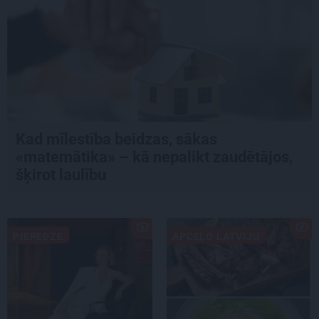
Kad mīlestība beidzas, sākas
«matemātika» – kā nepalikt zaudētājos,
šķirot laulību
PIEREDZE
APCEĻO LATVIJU