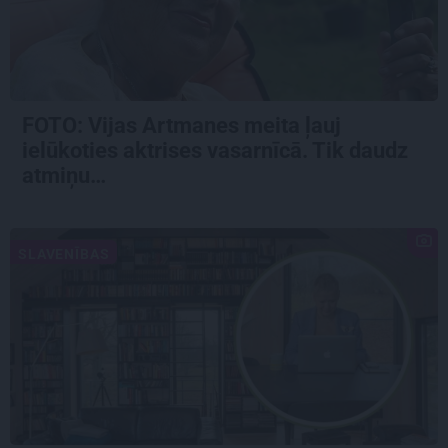
FOTO:
Vijas Artmanes meita
ļauj
ielūkoties aktrises vasarnīcā. Tik daudz
atmiņu…
SLAVENĪBAS