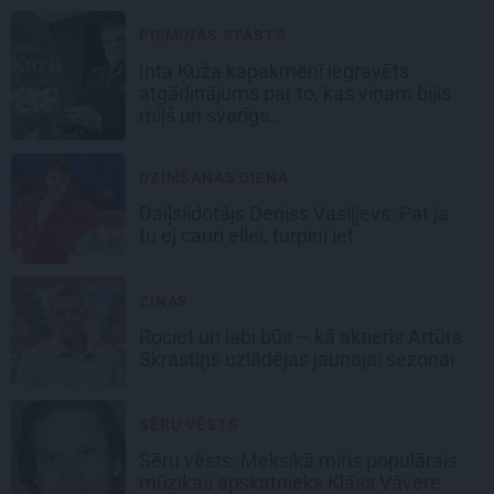
PIEMIŅAS STĀSTS
Inta Ķuža kapakmenī iegravēts
atgādinājums par to, kas viņam bijis
mīļš un svarīgs…
DZIMŠANAS DIENA
Daiļslidotājs Deniss Vasiļjevs: Pat ja
tu ej cauri ellei, turpini iet
ZIŅAS
Rociet un labi būs – kā aktieris Artūrs
Skrastiņš uzlādējas jaunajai sezonai
SĒRU VĒSTS
Sēru vēsts: Meksikā miris populārais
mūzikas apskatnieks Klāss Vāvere