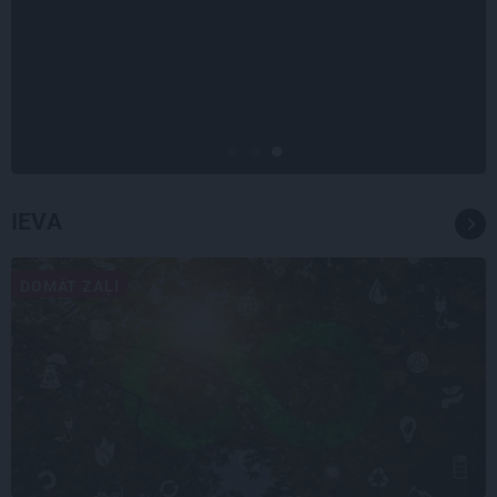
STIPRAIS STĀSTS
«Bērnus ar tik augstu cukura
līmeni mēdz ievest jau komā.»
Madara un Gatis par dzīvi ar dēla
diabētu
IEVA
DOMĀT ZAĻI