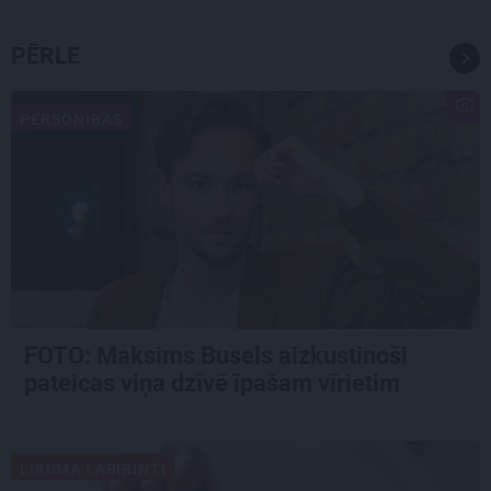
PĒRLE
PERSONĪBAS
FOTO: Maksims Busels aizkustinoši
pateicas viņa dzīvē īpašam vīrietim
LIKUMA LABIRINTI