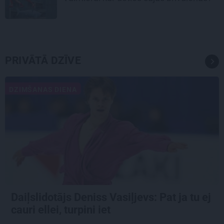
PRIVĀTĀ DZĪVE
DZIMŠANAS DIENA
Daiļslidotājs Deniss Vasiļjevs: Pat ja tu ej
cauri ellei, turpini iet