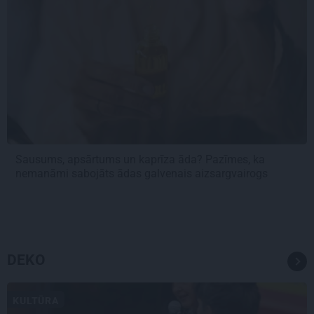
Sausums, apsārtums un kaprīza āda? Pazīmes, ka
nemanāmi sabojāts ādas galvenais aizsargvairogs
DEKO
KULTŪRA