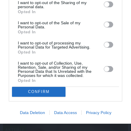
I want to opt-out of the Sharing of my
personal data.
Opted In
I want to opt-out of the Sale of my
Personal Data.
Opted In
I want to opt-out of processing my
Personal Data for Targeted Advertising.
Opted In
I want to opt-out of Collection, Use,
Retention, Sale, and/or Sharing of my
Personal Data that Is Unrelated with the
Olga Dreģe atzīstas, ko viņa 88 gadu vecumā patiešām
Purposes for which it was collected.
neprot
Opted In
CONFIRM
IEVAS VESELĪBA
Data Deletion
Data Access
Privacy Policy
AKTUĀLI