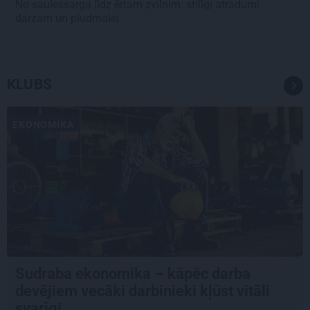
No saulessarga līdz ērtam zvilnim: stilīgi atradumi
dārzam un pludmalei
KLUBS
EKONOMIKA
Sudraba ekonomika – kāpēc darba
devējiem vecāki darbinieki kļūst vitāli
svarīgi