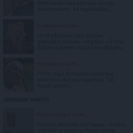
filmēšanas laikā pārcietis smagu
dzīves posmu. Kā tagad klājas
Emetam?
DZIMŠANAS DIENA
«It kā pēkšņi es būtu kļuvusi
gaisīgāka, jaunāka, vieglāka…» Ērikas
Eglijas-Grāveles mazais sievišķīgais
noslēpums
PIEMIŅAS STĀSTS
FOTO:
Vijas Artmanes meita
ļauj
ielūkoties aktrises vasarnīcā. Tik
daudz atmiņu…
JAUNĀKIE RAKSTI
PROFESIONĀLS INTER...
Ciemos: Eklektika bez haosa – estēta
mājoklis ar skatu uz Rīgas centra