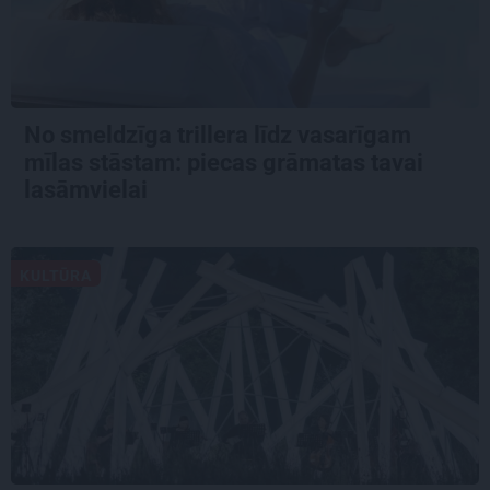
No smeldzīga trillera līdz vasarīgam
mīlas stāstam: piecas grāmatas tavai
lasāmvielai
KULTŪRA