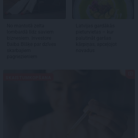
No mantotā zelta
Latvijas gardākās
lombardā līdz saviem
pieturvietas – kur
biznesiem. Investore
palutināt garšas
Baiba Blāķe par dzīves
kārpiņas, apceļojot
skarbajiem
novadus
pagriezieniem
SKAISTUMKOPŠANA