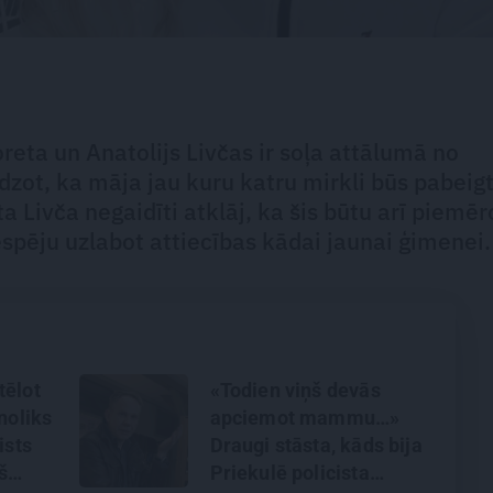
reta un Anatolijs Livčas ir soļa attālumā no
zot, ka māja jau kuru katru mirkli būs pabeig
a Livča negaidīti atklāj, ka šis būtu arī piemēr
espēju uzlabot attiecības kādai jaunai ģimenei.
tēlot
«Todien viņš devās
noliks
apciemot mammu…»
ists
Draugi stāsta, kāds bija
š
Priekulē policista