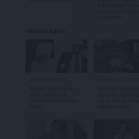
Ērikas Eglijas-Grāv
mazais sievišķīgai
noslēpums
PRIVĀTĀ DZĪVE
ATMIŅU STĀSTS
PIEMIŅAS STĀSTS
Krodera mūza Indra
Inta Ķuža kapakme
Briķe izstāsta, kā
iegravēts atgādin
režisors mainīja viņas
par to, kas viņam bi
likteni
mīļš un svarīgs…