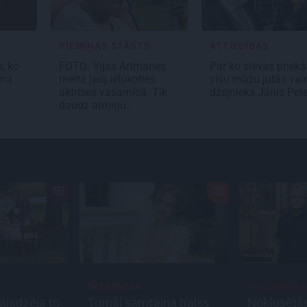
PIEMIŅAS STĀSTS
ATTIECĪBAS
, ko
FOTO:
Vijas Artmanes
Par ko sievas priekš
umā
meita
ļauj ielūkoties
visu mūžu jutās vai
aktrises vasarnīcā. Tik
dzejnieks Jānis Pet
daudz atmiņu…
INTERVIJA
PERSONĪBA
ajadzēja to
Tumši samtaina balss
Noklusētā