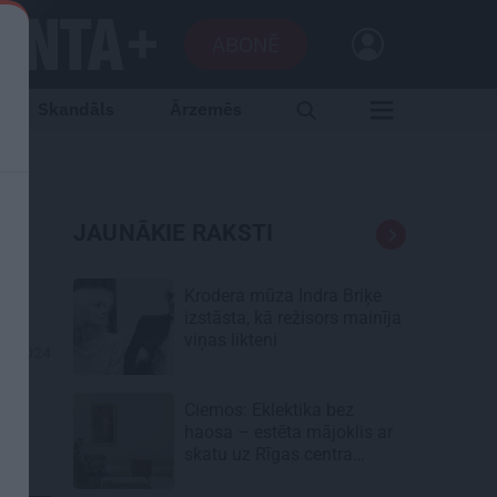
ABONĒ
Skandāls
Ārzemēs
JAUNĀKIE RAKSTI
Krodera mūza Indra Briķe
izstāsta, kā režisors mainīja
viņas likteni
04.2024
Ciemos: Eklektika bez
haosa – estēta mājoklis ar
skatu uz Rīgas centra
jumtiem