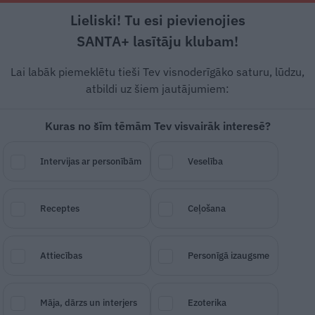
Lieliski! Tu esi pievienojies
Rīga +18°C
Skaidrs, DR vējš, 1.79 m/s
SANTA+ lasītāju klubam!
Dzīvesstāsti
Ciemos
Stils
Piemiņai
Lai labāk piemeklētu tieši Tev visnoderīgāko saturu, lūdzu,
atbildi uz šiem jautājumiem:
Kuras no šīm tēmām Tev visvairāk interesē?
ajā ar negaidītu
Intervijas ar personībām
Veselība
Receptes
Ceļošana
SAGLABĀ RAKSTU
DALĪTIES
30.
Attiecības
Personīgā izaugsme
Māja, dārzs un interjers
Ezoterika