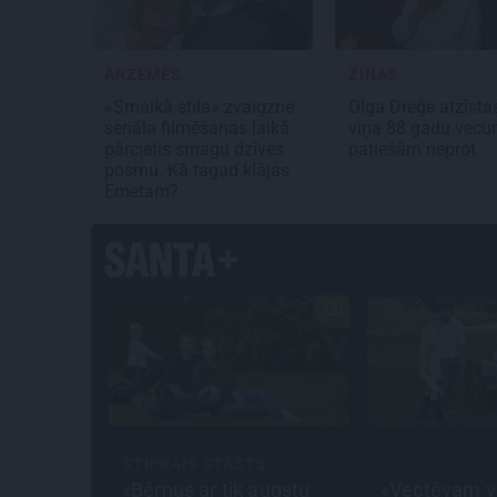
ĀRZEMĒS
ZIŅAS
«Smalkā stila» zvaigzne
Olga Dreģe atzīstas
seriāla filmēšanas laikā
viņa 88 gadu vec
pārcietis smagu dzīves
patiešām neprot
posmu. Kā tagad klājas
Emetam?
STIPRAIS STĀSTS
CIEMOS
«Bērnus ar tik augstu
«Vectēvam v