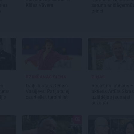
eles
Klāss Vāvere
saruna ar šlāgermū
s
princi
DZIMŠANAS DIENA
ZIŅAS
nī
Daiļslidotājs Deniss
Rociet un labi būs –
ājums
Vasiļjevs: Pat ja tu ej
aktieris Artūrs Skras
jis
cauri ellei, turpini iet
uzlādējas jaunajai
sezonai