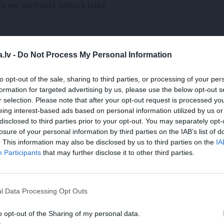
 var pārtraukt jebkurā laikā
.lv -
Do Not Process My Personal Information
WHATSAPP
to opt-out of the sale, sharing to third parties, or processing of your per
formation for targeted advertising by us, please use the below opt-out s
r selection. Please note that after your opt-out request is processed y
eing interest-based ads based on personal information utilized by us or
disclosed to third parties prior to your opt-out. You may separately opt-
 aizsargāts autortiesību objekts Autortiesību likuma izpratnē, un tā
losure of your personal information by third parties on the IAB’s list of
rāk lasi
šeit
. This information may also be disclosed by us to third parties on the
IA
Participants
that may further disclose it to other third parties.
l Data Processing Opt Outs
o opt-out of the Sharing of my personal data.