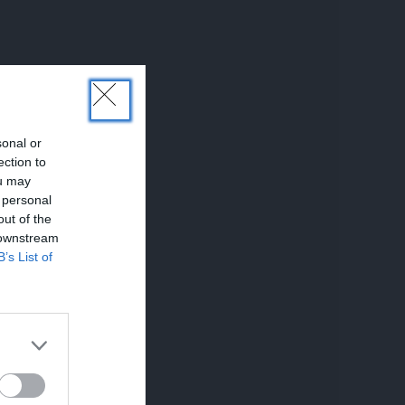
sonal or
ection to
ou may
 personal
out of the
 downstream
B’s List of