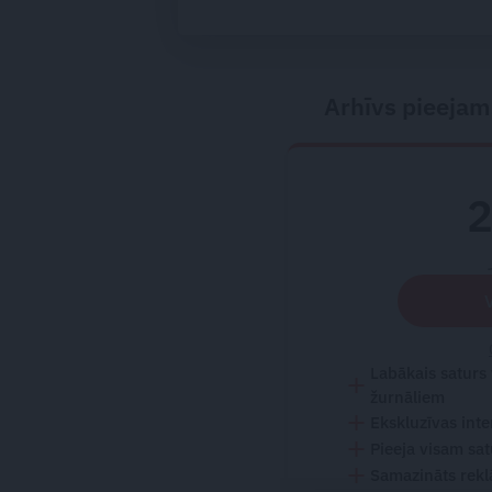
pieredzējis biedr
bojāeju
Arhīvs pieejam
Labākais saturs
žurnāliem
Ekskluzīvas inte
Pieeja visam sa
Samazināts rekl