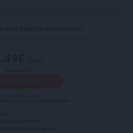
a
nogalinātais modes
mākslinieks
s tikai SANTA+ abonentiem!
2.49€
/mēn.
5.95€ /mēn.
VĒLOS IZMĒĢINĀT!
Citi abonēšanas plāni
 vienuviet no mūsu 12 drukātajiem
rvijas
turam jebkurā ierīcē
āmu daudzums visā portālā