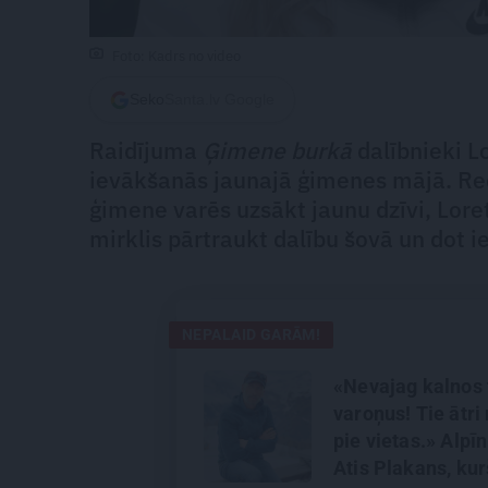
Foto: Kadrs no video
Seko
Santa.lv Google
Raidījuma
Ģimene burkā
dalībnieki Lo
ievākšanās jaunajā ģimenes mājā. Red
ģimene varēs uzsākt jaunu dzīvi, Loret
mirklis pārtraukt dalību šovā un dot i
NEPALAID GARĀM!
«Nevajag kalnos 
varoņus! Tie ātri 
pie vietas.» Alpīn
Atis Plakans, kur