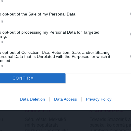
In
AKSTS
MĀJA
REKLĀ
o opt-out of the Sale of my Personal Data.
ais cēliens
Līga un Ēriks būvē savu
Daugav
In
sapņu māju: Brīdis, kad
mīlest
būvobjektā ienāk māju
Merce
to opt-out of processing my Personal Data for Targeted
izjūta
jaunā 
ing.
In
piered
o opt-out of Collection, Use, Retention, Sale, and/or Sharing
ersonal Data that Is Unrelated with the Purposes for which it
lected.
In
CONFIRM
Data Deletion
Data Access
Privacy Policy
A
SĒRU VĒSTS
ŠLĀGERMŪZIKA
tu
Sēru vēsts: Meksikā
Edvards Strazdiņš at
miris populārais
pasaka, ko domā pa
…»
mūzikas apskatnieks
Bumbieri. Neparast