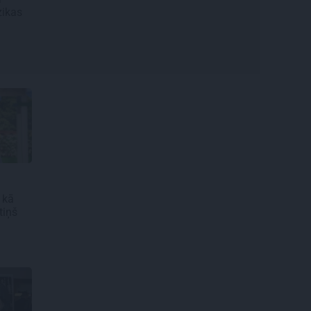
zikas
 kā
tiņš