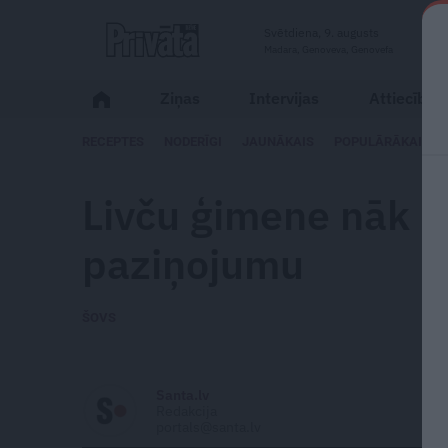
Svētdiena, 9. augusts
Madara, Genoveva, Genovefa
Ziņas
Intervijas
Attiecības
RECEPTES
NODERĪGI
JAUNĀKAIS
POPULĀRĀKAIS
Livču ģimene nāk kl
paziņojumu
ŠOVS
Santa.lv
Redakcija
portals@santa.lv