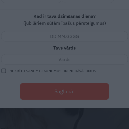
Kad ir tava dzimšanas diena?
(jubilāriem sūtām īpašus pārsteigumus)
Tavs vārds
PIEKRĪTU SAŅEMT JAUNUMUS UN PIEDĀVĀJUMUS
Saglabāt