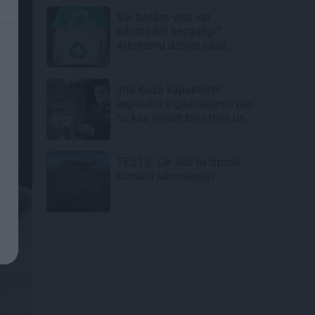
Vai tiešām visu var
pārstrādāt bezgalīgi?
Atkritumu dzīves cikla
neredzamā puse
Inta Ķuža kapakmenī
iegravēts atgādinājums par
to, kas viņam bijis mīļš un
svarīgs…
TESTS: Cik labi tu izproti
klimata pārmaiņas?