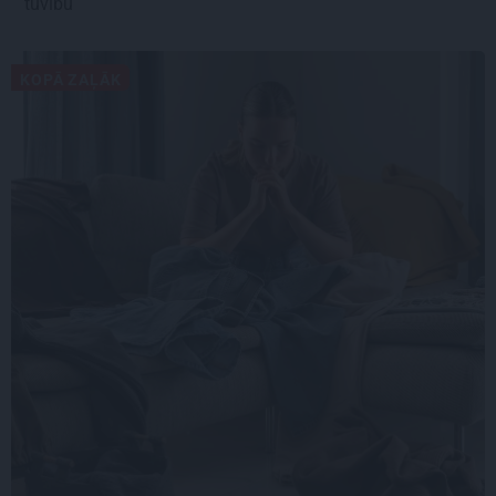
tuvību
KOPĀ ZAĻĀK