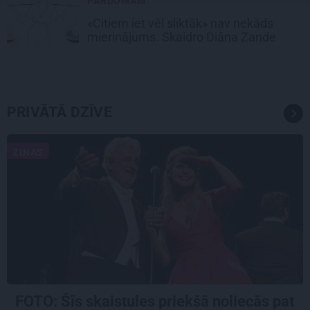
PĀRDOMĀM
«Citiem iet vēl sliktāk» nav nekāds
mierinājums. Skaidro Diāna Zande
PRIVĀTĀ DZĪVE
ZIŅAS
FOTO: Šīs skaistules priekšā noliecās pat