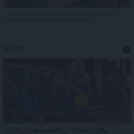
Tavs lētais krekls nemaz nav tik lēts. Kā ātrā mode
ietekmē vidi un ko darīt ar lieko apģērbu
KLUBS
EKONOMIKA
Sudraba ekonomika – kāpēc darba