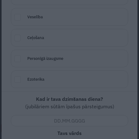
Veselība
Ceļošana
Personīgā izaugsme
Foto: Picture Agency
Seko
Santa.lv Google
Ezoterika
Ar stāvovācijām Latvijas Nacionālajā operā
un baletā tika uzņemta opera «Bohēma».
Kad ir tava dzimšanas diena?
Pirmizrādi apmeklēja daudz slavenu ļaužu.
(jubilāriem sūtām īpašus pārsteigumus)
NEPALAID GARĀM!
Tavs vārds