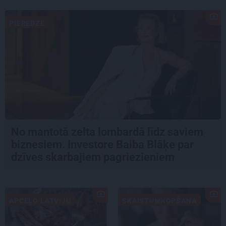
PIEREDZE
No mantotā zelta lombardā līdz saviem
biznesiem. Investore Baiba Blāķe par
dzīves skarbajiem pagriezieniem
APCEĻO LATVIJU
SKAISTUMKOPŠANA