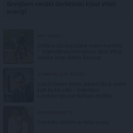
devējiem vecāki darbinieki kļūst vitāli
svarīgi
MOTOCIKLI
Goblina aizraujošākie moto maršruti
– leģendārais instruktors Ģirts Vilnis
iesaka, kurp doties šovasar
STARPVALSTU ATTIEC...
«Ja atzīstam lietas, kādas tās ir, esam
kaili lauka vidū.» Gabrieļus
Landsberģis par Baltijas drošību
REKLĀMRAKSTS
Ceļvedis vīrietim ar lieko svaru