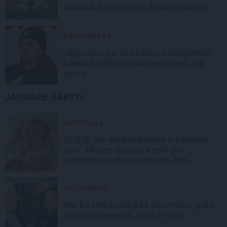
aizsauktā narkologa Jāņa Strazdiņa
PERSONĪBAS
«Ilgu laiku par to klusēju.» Ostapenko
beidzot atbild uz pārmetumiem par
svaru
JAUNĀKIE RAKSTI
INTERVIJA
Grūtāk par atkailināšanos ir pieņemt
sevi. Aktrise Katrīna Kreile par
depresiju, mobingu un ceļu līdz
lielajām lomām
ATTIECĪBAS
Par ko sievas priekšā visu mūžu jutās
vainīgs dzejnieks Jānis Peters