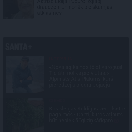
Aktrise Lidija Pupure izglābj
draudzeni un nonāk pie skumjas
atklāsmes
PERSONĪBAS
Noklusētās dzimtas saites,
attiecības ar brāli un 7. bērns kā
brīnums: atklāta saruna ar Andri
Raču
CEĻOJUMA PLĀNS
as
Draudzeņu ceļojums bez
drāmām: noderīgi padomi
plānošanai un 16 galamērķu
idejas