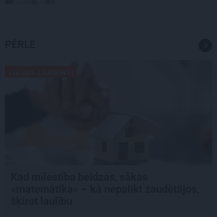
PĒRLE
LIKUMA LABIRINTI
Kad mīlestība beidzas, sākas
«matemātika» – kā nepalikt zaudētājos,
šķirot laulību