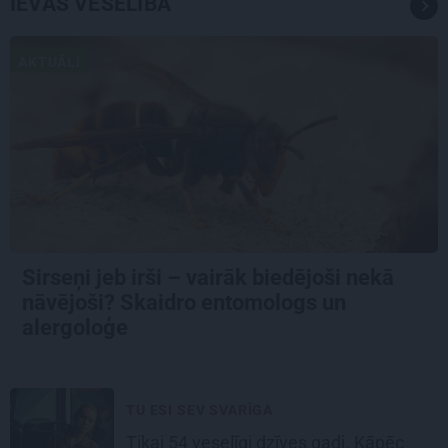
IEVAS VESELĪBA
AKTUĀLI
Sirseņi jeb irši – vairāk biedējoši nekā
nāvējoši? Skaidro entomologs un
alergoloģe
TU ESI SEV SVARĪGA
Tikai 54 veselīgi dzīves gadi. Kāpēc