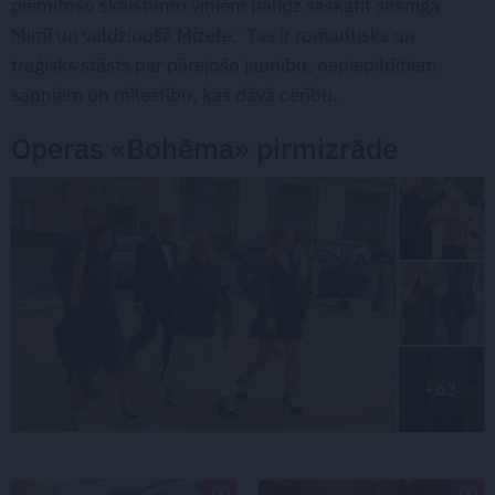
piemītošo skaistumu viņiem palīdz saskatīt sirsnīgā
Mimī un valdzinošā Mizete. Tas ir romantisks un
traģisks stāsts par pārejošo jaunību, nepiepildītiem
sapņiem un mīlestību, kas dāvā cerību.
Operas «Bohēma» pirmizrāde
+63