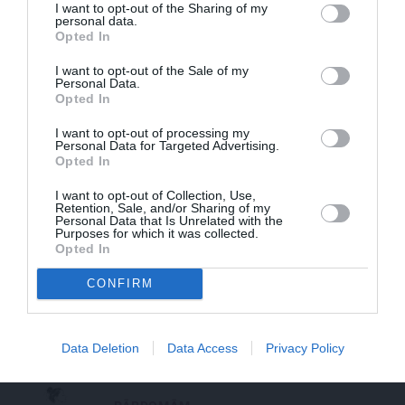
I want to opt-out of the Sharing of my
personal data.
Opted In
Ja tev patīk Natālijas Jansones stils:
I want to opt-out of the Sale of my
lietas, rotas un zīmoli, ko vērts
Personal Data.
aizņemties savai ikdienai
Opted In
I want to opt-out of processing my
Personal Data for Targeted Advertising.
Opted In
VASARA
I want to opt-out of Collection, Use,
Nokavēju sapulci, atvēru nepareizo
Retention, Sale, and/or Sharing of my
čatu un… nonācu mežā ar priekšnieci!
Personal Data that Is Unrelated with the
Purposes for which it was collected.
Opted In
CONFIRM
KULTŪRA
Ērģeles pludmalē, cirks Rīgā un teātris
Valmierā: kur doties šajās brīvdienās?
Data Deletion
Data Access
Privacy Policy