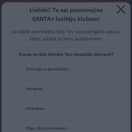
Abonē
Lieliski! Tu esi pievienojies
SANTA+ lasītāju klubam!
RECEPTES
NODERĪGI
JAUNĀKAIS
POPULĀRĀKAIS
Lai labāk piemeklētu tieši Tev visnoderīgāko saturu,
FOTO: Puntulis, Lembergs,
lūdzu, atbildi uz šiem jautājumiem:
Lancmanis, Lāce… Kā
Kuras no šīm tēmām Tev visvairāk interesē?
slavenības sapucējušās uz
Intervijas ar personībām
operas «Bohēma» pirmizrādi
ZIŅAS
05.06.2026
Receptes
Marta Kalniņa-Avotiņa
portals@santa.lv
Attiecības
Māja, dārzs un interjers