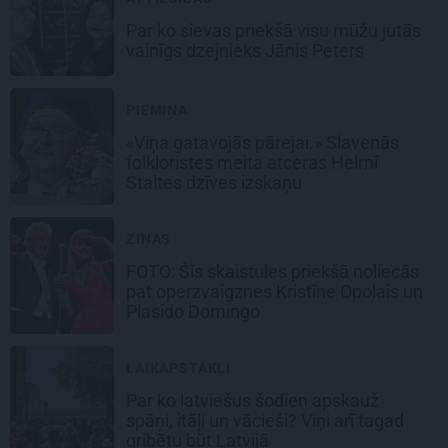
Par ko sievas priekšā visu mūžu jutās
vainīgs dzejnieks Jānis Peters
PIEMIŅA
«Viņa gatavojās pārejai.» Slavenās
folkloristes meita atceras Helmī
Staltes dzīves izskaņu
ZIŅAS
FOTO: Šīs skaistules priekšā noliecās
pat operzvaigznes Kristīne Opolais un
Plasido Domingo
LAIKAPSTĀKĻI
Par ko latviešus šodien apskauž
spāņi, itāļi un vācieši? Viņi arī tagad
gribētu būt Latvijā