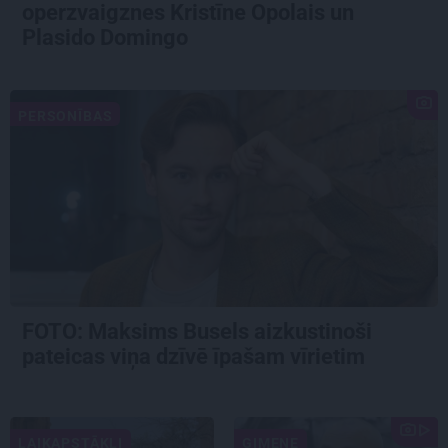
operzvaigznes Kristīne Opolais un
Plasido Domingo
PERSONĪBAS
FOTO: Maksims Busels aizkustinoši
pateicas viņa dzīvē īpašam vīrietim
LAIKAPSTĀKĻI
ĢIMENE