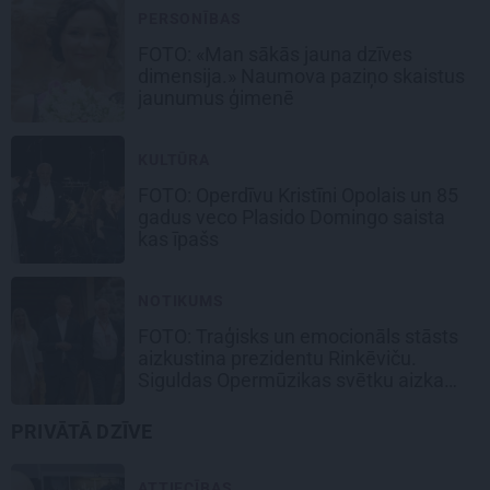
PERSONĪBAS
FOTO: «Man sākās jauna dzīves
dimensija.» Naumova paziņo skaistus
jaunumus ģimenē
KULTŪRA
FOTO: Operdīvu Kristīni Opolais un 85
gadus veco Plasido Domingo saista
kas īpašs
NOTIKUMS
FOTO: Traģisks un emocionāls stāsts
aizkustina prezidentu Rinkēviču.
Siguldas Opermūzikas svētku aizkadri
PRIVĀTĀ DZĪVE
ATTIECĪBAS