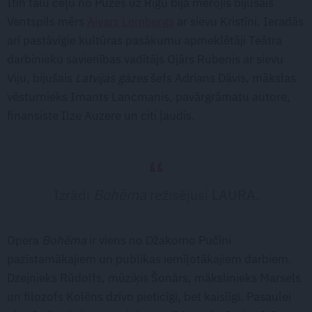
Itin tālu ceļu no Puzes uz Rīgu bija mērojis bijušais
Ventspils mērs
Aivars Lembergs
ar sievu Kristīni. Ieradās
arī pastāvīgie kultūras pasākumu apmeklētāji Teātra
darbinieku savienības vadītājs Ojārs Rubenis ar sievu
Viju, bijušais
Latvijas gāzes
šefs Adrians Dāvis, mākslas
vēsturnieks Imants Lancmanis, pavārgrāmatu autore,
finansiste Ilze Auzere un citi ļaudis.
Izrādi
Bohēma
režisējusi LAURA.
Opera
Bohēma
ir viens no Džakomo Pučīni
pazīstamākajiem un publikas iemīļotākajiem darbiem.
Dzejnieks Rūdolfs, mūziķis Šonārs, mākslinieks Marsels
un filozofs Kolēns dzīvo pieticīgi, bet kaislīgi. Pasaulei