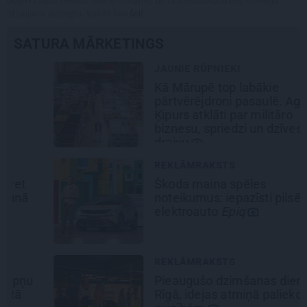
objekts Autortiesību likuma izpratnē, un tā izmantošana bez izdevēja
atļaujas ir aizliegta. Vairāk lasi
šeit
SATURA MĀRKETINGS
JAUNIE RŪPNIEKI
Kā Mārupē top labākie
pārtvērējdroni pasaulē. Agris
Ķipurs atklāti par militāro
biznesu, spriedzi un dzīves
draivu
REKLĀMRAKSTS
Škoda maina spēles
noteikumus: iepazīsti pilsētas
elektroauto
Epiq
REKLĀMRAKSTS
Pieaugušo dzimšanas diena
Rīgā, idejas atmiņā paliekošām