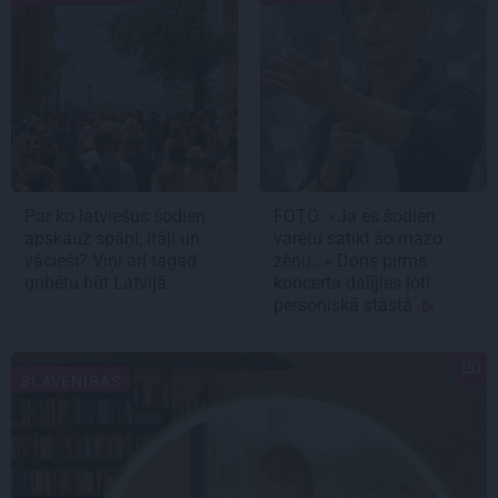
Par ko latviešus šodien
FOTO: «Ja es šodien
apskauž spāņi, itāļi un
varētu satikt šo mazo
vācieši? Viņi arī tagad
zēnu…» Dons pirms
gribētu būt Latvijā
koncerta dalījies ļoti
personiskā stāstā
SLAVENĪBAS