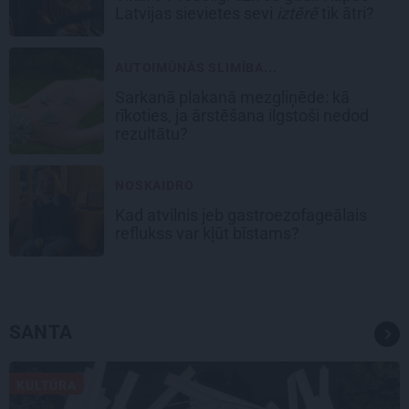
Latvijas sievietes sevi
iztērē
tik ātri?
AUTOIMŪNĀS SLIMĪBA...
Sarkanā plakanā mezgliņēde: kā
rīkoties, ja ārstēšana ilgstoši nedod
rezultātu?
NOSKAIDRO
Kad atvilnis jeb gastroezofageālais
reflukss var kļūt bīstams?
SANTA
KULTŪRA