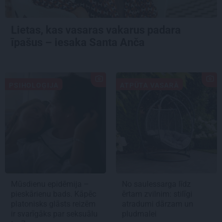
Lietas, kas vasaras vakarus padara
īpašus – iesaka Santa Anča
PSIHOLOĢIJA
ATPŪTA VASARĀ
Mūsdienu epidēmija –
No saulessarga līdz
pieskārienu bads. Kāpēc
ērtam zvilnim: stilīgi
platonisks glāsts reizēm
atradumi dārzam un
ir svarīgāks par seksuālu
pludmalei