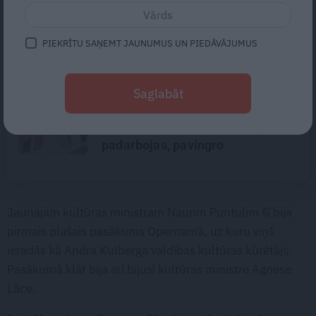
Vieta, kur kļūt par savu labāko
versiju. Putniņu ģimenes spēka
vieta – «Eži» Salacas krastā
PIEKRĪTU SAŅEMT JAUNUMUS UN PIEDĀVĀJUMUS
Traumatoloģe ortopēde Breide:
Saglabāt
Plecs ir kā sieviete – tam patīk,
ka apčubina, pastrādā ar viņu,
padarbojas, pavingro
Jaunajam kultūras ministram Naurim Puntulim šī bija
pirmais plašais pasākums Opernamā, uz kuru viņš
ieradās kā Andra Kulberga valdības kultūras kūrētājs.
Pasākumā klāt bija arī bijusī kultūras ministre Agnese
Lāce.