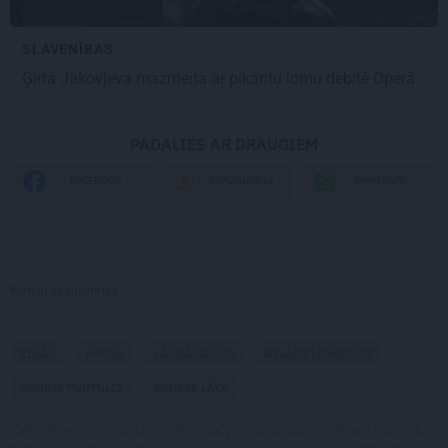
SLAVENĪBAS
Ģirta Jakovļeva mazmeita
ar pikantu lomu debitē Operā
PADALIES AR DRAUGIEM
WHATSAPP
FACEBOOK
DRAUGIEM.LV
Kultūras ministre
ZIŅAS
OPERA
LAURA GROZA
AIVARS LEMBERGS
NAURIS PUNTULIS
AGNESE LĀCE
Publikācijas saturs vai tās jebkāda apjoma daļa ir aizsargāts autortiesību