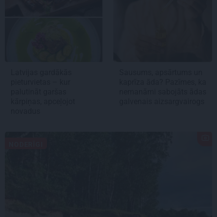
Latvijas gardākās
Sausums, apsārtums un
pieturvietas – kur
kaprīza āda? Pazīmes, ka
palutināt garšas
nemanāmi sabojāts ādas
kārpiņas, apceļojot
galvenais aizsargvairogs
novadus
NODERĪGI