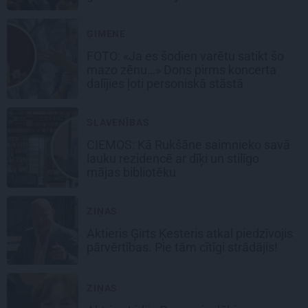
ĢIMENE
FOTO: «Ja es šodien varētu satikt šo
mazo zēnu…» Dons pirms koncerta
dalījies ļoti personiskā stāstā
SLAVENĪBAS
CIEMOS: Kā Rukšāne saimnieko savā
lauku rezidencē ar dīķi un stilīgo
mājas bibliotēku
ZIŅAS
Aktieris Ģirts Ķesteris atkal piedzīvojis
pārvērtības. Pie tām cītīgi strādājis!
ZIŅAS