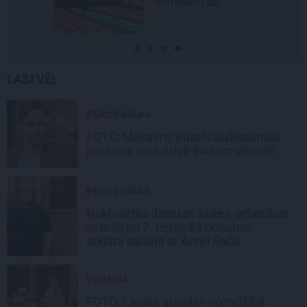
svinībām
LASI VĒL
PERSONĪBAS
FOTO: Maksims Busels aizkustinoši
pateicas viņa dzīvē īpašam vīrietim
PERSONĪBAS
Noklusētās dzimtas saites, attiecības
ar brāli un 7. bērns kā brīnums:
atklāta saruna ar Andri Raču
PIEMIŅA
FOTO: Ļaudis atvadās no mūžībā