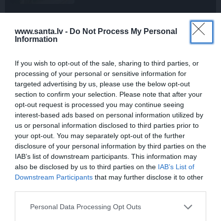
STIPRAIS STĀSTS
«Bērnus ar tik augstu cukura
www.santa.lv -
Do Not Process My Personal
Information
līmeni mēdz ievest jau komā.»
Madara un Gatis par dzīvi ar dēla
diabētu
If you wish to opt-out of the sale, sharing to third parties, or
processing of your personal or sensitive information for
targeted advertising by us, please use the below opt-out
section to confirm your selection. Please note that after your
opt-out request is processed you may continue seeing
IEVA
interest-based ads based on personal information utilized by
us or personal information disclosed to third parties prior to
your opt-out. You may separately opt-out of the further
STILA NOSLĒPUMI
disclosure of your personal information by third parties on the
IAB’s list of downstream participants. This information may
also be disclosed by us to third parties on the
IAB’s List of
Downstream Participants
that may further disclose it to other
third parties.
Personal Data Processing Opt Outs