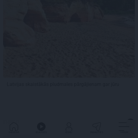
Latvijas skaistākās pludmales pārgājienam gar jūru
DEKO
GALVENĀ
KLAUSIES
IENĀC
PADALĪTIES
VAIRĀK