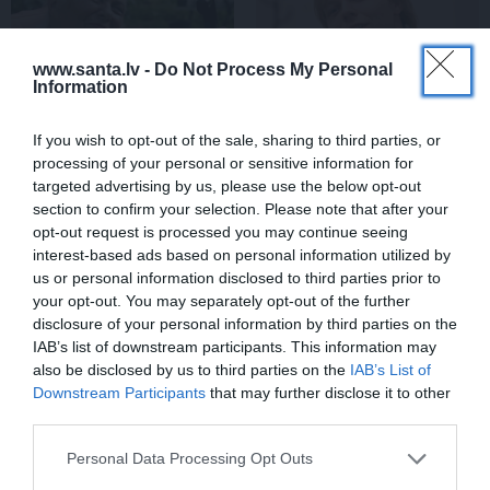
www.santa.lv -
Do Not Process My Personal
Information
If you wish to opt-out of the sale, sharing to third parties, or
processing of your personal or sensitive information for
targeted advertising by us, please use the below opt-out
FOTO:
Vijas Artmanes
Edvards Strazdiņš atklāti
section to confirm your selection. Please note that after your
meita
ļauj ielūkoties
pasaka, ko domā par
opt-out request is processed you may continue seeing
aktrises vasarnīcā. Tik
Bumbieri. Neparasta
interest-based ads based on personal information utilized by
daudz atmiņu…
saruna ar šlāgermūzikas
us or personal information disclosed to third parties prior to
princi
your opt-out. You may separately opt-out of the further
disclosure of your personal information by third parties on the
IAB’s list of downstream participants. This information may
DZIMŠANAS DIENA
also be disclosed by us to third parties on the
IAB’s List of
Downstream Participants
that may further disclose it to other
third parties.
Personal Data Processing Opt Outs