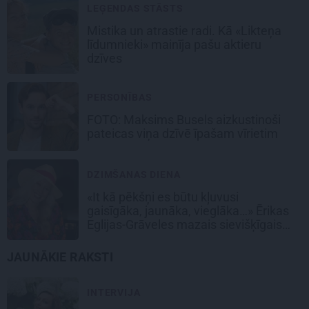
LEĢENDAS STĀSTS
Mistika un atrastie radi. Kā «Likteņa
līdumnieki» mainīja pašu aktieru
dzīves
PERSONĪBAS
FOTO: Maksims Busels aizkustinoši
pateicas viņa dzīvē īpašam vīrietim
DZIMŠANAS DIENA
«It kā pēkšņi es būtu kļuvusi
gaisīgāka, jaunāka, vieglāka…» Ērikas
Eglijas-Grāveles mazais sievišķīgais
noslēpums
JAUNĀKIE RAKSTI
INTERVIJA