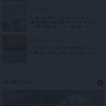
ATRADUMS
Raupjais šiks Līgatnes mežos: kā
simtgadīga kūts kļuva par modernu
rezidenci ar baseinu un mākslu
INTERJERA DIZAINS
«Michelin» zvaigžņotais Maksims
Cekots atklājis jaunu restorānu «Kíce»
LAUKU MĀJA
SLAVENĪBAS