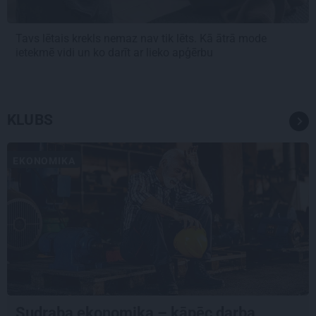
Tavs lētais krekls nemaz nav tik lēts. Kā ātrā mode
ietekmē vidi un ko darīt ar lieko apģērbu
KLUBS
EKONOMIKA
Sudraba ekonomika – kāpēc darba