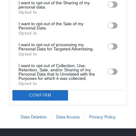
I want to opt-out of the Sharing of my
personal data.
Opted In
I want to opt-out of the Sale of my
Personal Data.
Opted In
I want to opt-out of processing my
Personal Data for Targeted Advertising.
Opted In
I want to opt-out of Collection, Use,
Retention, Sale, and/or Sharing of my
Personal Data that Is Unrelated with the
Purposes for which it was collected.
Opted In
«It kā pēkšņi es būtu kļuvusi gaisīgāka, jaunāka,
CONFIRM
vieglāka…» Ērikas Eglijas-Grāveles mazais sievišķīgais
noslēpums
Data Deletion
Data Access
Privacy Policy