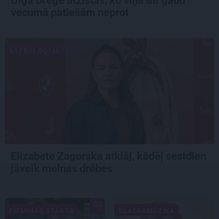
Olga Dreģe atzīstas, ko viņa 88 gadu
vecumā patiešām neprot
ASTROLOĢIJA
Elizabete Zagorska atklāj, kādēļ sestdien
jāvelk melnas drēbes
PIEMIŅAS STĀSTS
ŠLĀGERMŪZIKA