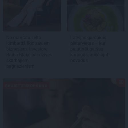
No mantotā zelta
Latvijas gardākās
lombardā līdz saviem
pieturvietas – kur
biznesiem. Investore
palutināt garšas
Baiba Blāķe par dzīves
kārpiņas, apceļojot
skarbajiem
novadus
pagriezieniem
SKAISTUMKOPŠANA