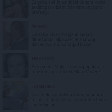
Es gribu spēlēties tālāk! Sonora Vaice
atklāti par krīzēm, bērniem un jauno
profesiju
ĀRZEMĒS
«Smalkā stila» zvaigzne seriāla
filmēšanas laikā pārcietis smagu
dzīves posmu. Kā tagad klājas
Emetam?
SĒRU VĒSTS
Sēru vēsts: Meksikā miris populārais
mūzikas apskatnieks Klāss Vāvere
LASĀMVIELA
No smeldzīga trillera līdz vasarīgam
mīlas stāstam: piecas grāmatas tavai
lasāmvielai