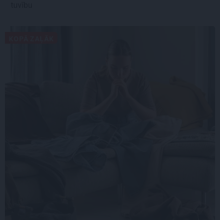
tuvību
KOPĀ ZAĻĀK