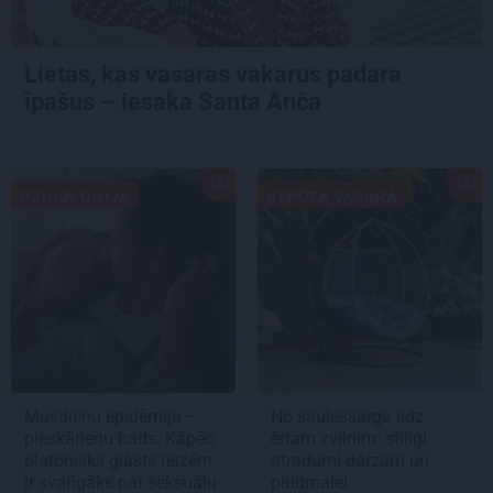
Lietas, kas vasaras vakarus padara
īpašus – iesaka Santa Anča
PSIHOLOĢIJA
ATPŪTA VASARĀ
Mūsdienu epidēmija –
No saulessarga līdz
pieskārienu bads. Kāpēc
ērtam zvilnim: stilīgi
platonisks glāsts reizēm
atradumi dārzam un
ir svarīgāks par seksuālu
pludmalei