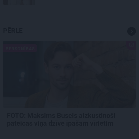
PĒRLE
PERSONĪBAS
FOTO: Maksims Busels aizkustinoši
pateicas viņa dzīvē īpašam vīrietim