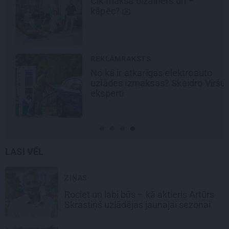
Cik maksā dizainers un –
kāpēc?
REKLĀMRAKSTS
No kā ir atkarīgas elektroauto
uzlādes izmaksas? Skaidro Viršu
eksperti
LASI VĒL
ZIŅAS
Rociet un labi būs – kā aktieris Artūrs
Skrastiņš uzlādējas jaunajai sezonai