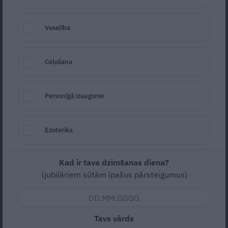
Veselība
Ceļošana
Personīgā izaugsme
Alvis Hermanis.
Foto: no izdevniecības «Žurnāls Santa» arhīva
Ezoterika
Seko
Santa.lv Google
Jaunā Rīgas teātra mākslinieciskais
Kad ir tava dzimšanas diena?
vadītājs Alvis Hermanis, kurš savulaik bija
(jubilāriem sūtām īpašus pārsteigumus)
iekļauts Krievijas melnajā sarakstā, pasaka
visu, ko domā par režisora Vladislava
Nastavševa piesliešanos Krievijas pusei.
Tavs vārds