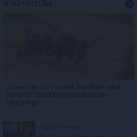
IEVAS VESELĪBA
AKTUĀLI
Sirseņi jeb irši – vairāk biedējoši nekā
nāvējoši? Skaidro entomologs un
alergoloģe
TU ESI SEV SVARĪGA