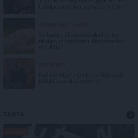
Tikai 54 veselīgi dzīves gadi. Kāpēc
Latvijas sievietes sevi
iztērē
tik ātri?
AUTOIMŪNĀS SLIMĪBA...
Sarkanā plakanā mezgliņēde: kā
rīkoties, ja ārstēšana ilgstoši nedod
rezultātu?
NOSKAIDRO
Kad atvilnis jeb gastroezofageālais
reflukss var kļūt bīstams?
SANTA
KULTŪRA