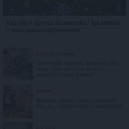
Kas īsti ir aprites ekonomika? Īsā atbilde
– tavs jaunais dzīvesveids
STILA NOSLĒPUMI
Ja tev patīk Natālijas Jansones stils:
lietas, rotas un zīmoli, ko vērts
aizņemties savai ikdienai
VASARA
Nokavēju sapulci, atvēru nepareizo
čatu un… nonācu mežā ar priekšnieci!
KULTŪRA