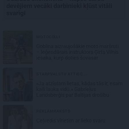
devējiem vecāki darbinieki kļūst vitāli
svarīgi
MOTOCIKLI
Goblina aizraujošākie moto maršruti
– leģendārais instruktors Ģirts Vilnis
iesaka, kurp doties šovasar
STARPVALSTU ATTIEC...
«Ja atzīstam lietas, kādas tās ir, esam
kaili lauka vidū.» Gabrieļus
Landsberģis par Baltijas drošību
REKLĀMRAKSTS
Ceļvedis vīrietim ar lieko svaru