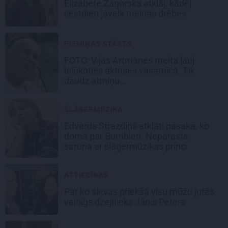
Elizabete Zagorska atklāj, kādēļ
sestdien jāvelk melnas drēbes
PIEMIŅAS STĀSTS
FOTO:
Vijas Artmanes meita
ļauj
ielūkoties aktrises vasarnīcā. Tik
daudz atmiņu…
ŠLĀGERMŪZIKA
Edvards Strazdiņš atklāti pasaka, ko
domā par Bumbieri. Neparasta
saruna ar šlāgermūzikas princi
ATTIECĪBAS
Par ko sievas priekšā visu mūžu jutās
vainīgs dzejnieks Jānis Peters