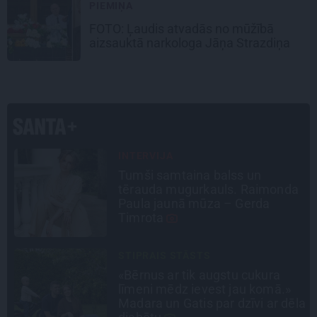
PIEMIŅA
FOTO: Ļaudis atvadās no mūžībā
aizsauktā narkologa Jāņa Strazdiņa
INTERVIJA
Grūtāk par atkailināšanos ir
a
pieņemt sevi. Aktrise Katrīna
Kreile par depresiju, mobingu un
ceļu līdz lielajām lomām
CIEMOS
«Vectēvam vajadzēja to vērienu
būvējot.» Kā Grišānu ģimene
la
atjauno senās dzimtas mājas