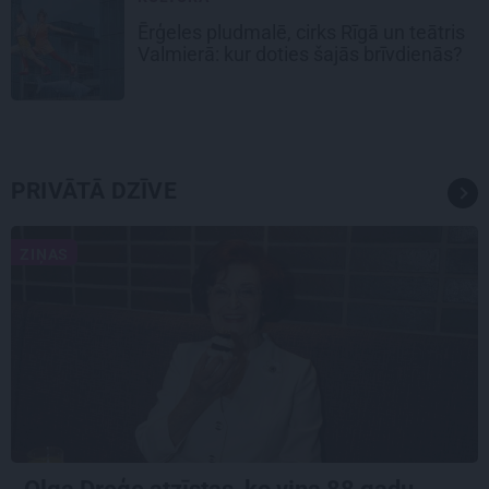
Ērģeles pludmalē, cirks Rīgā un teātris
Valmierā: kur doties šajās brīvdienās?
PRIVĀTĀ DZĪVE
ZIŅAS