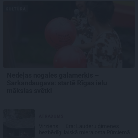
KULTŪRA
Nedēļas nogales galamērķis –
Sarkandaugava: startē Rīgas ielu
mākslas svētki
ATRADUMS
Virziens – jūra: Lauderu ģimenes
bezbēdīgi laiskā miera osta Pūrciemā