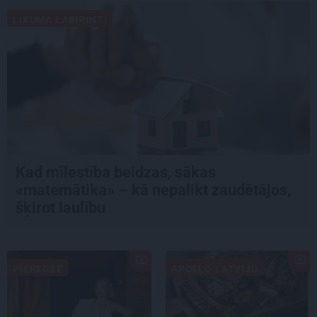
LIKUMA LABIRINTI
Kad mīlestība beidzas, sākas
«matemātika» – kā nepalikt zaudētājos,
šķirot laulību
PIEREDZE
APCEĻO LATVIJU