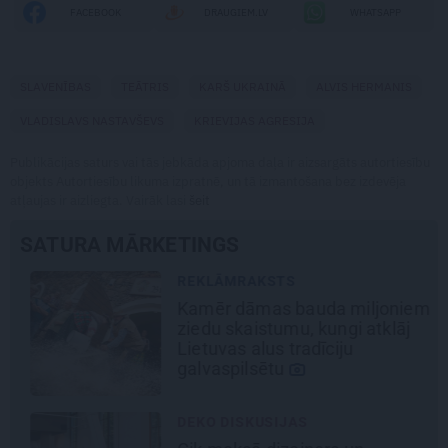
FACEBOOK
DRAUGIEM.LV
WHATSAPP
SLAVENĪBAS
TEĀTRIS
KARŠ UKRAINĀ
ALVIS HERMANIS
VLADISLAVS NASTAVŠEVS
KRIEVIJAS AGRESIJA
Publikācijas saturs vai tās jebkāda apjoma daļa ir aizsargāts autortiesību
objekts Autortiesību likuma izpratnē, un tā izmantošana bez izdevēja
atļaujas ir aizliegta. Vairāk lasi
šeit
SATURA MĀRKETINGS
REKLĀMRAKSTS
Kamēr dāmas bauda miljoniem
ziedu skaistumu, kungi atklāj
Lietuvas alus tradīciju
galvaspilsētu
DEKO DISKUSIJAS