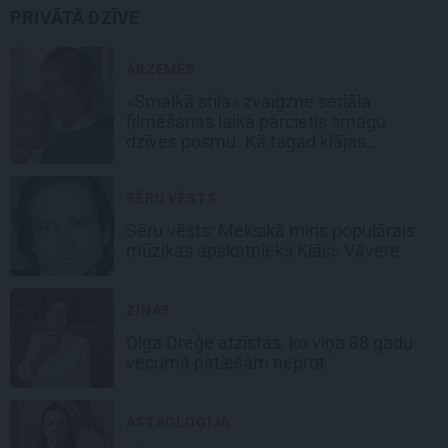
PRIVĀTĀ DZĪVE
ĀRZEMĒS
«Smalkā stila» zvaigzne seriāla
filmēšanas laikā pārcietis smagu
dzīves posmu. Kā tagad klājas
Emetam?
SĒRU VĒSTS
Sēru vēsts: Meksikā miris populārais
mūzikas apskatnieks Klāss Vāvere
ZIŅAS
Olga Dreģe atzīstas, ko viņa 88 gadu
vecumā patiešām neprot
ASTROLOĢIJA