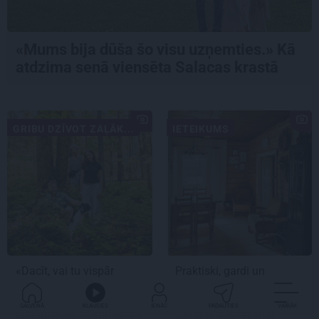
«Mums bija dūša šo visu uzņemties.» Kā
atdzima senā viensēta Salacas krastā
GRIBU DZĪVOT ZAĻĀK...
IETEIKUMS
«Dacīt, vai tu vispār
Praktiski, gardi un
ravē?» Kā saskaņā ar
iedvesmojoši: pieci
dabu saimnieko
atradumi skaistākai
GALVENĀ
KLAUSIES
IENĀC
PADALĪTIES
VAIRĀK
bioloģiskajā saimniecībā
vasaras baudīšanai