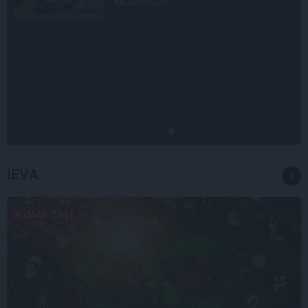
LEĢENDAS STĀSTS
Mistika un atrastie radi. Kā
«Likteņa līdumnieki» mainīja
pašu aktieru dzīves
IEVA
DOMĀT ZAĻI