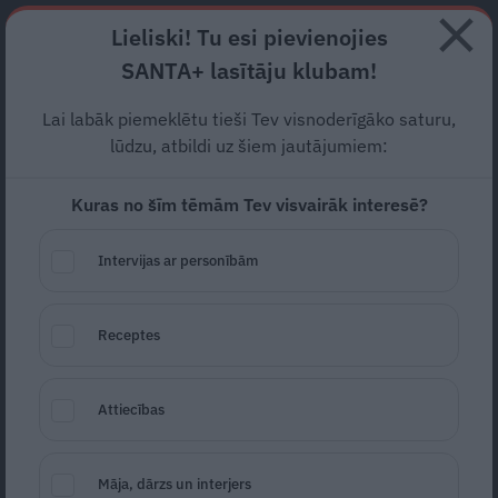
Abonē
Lieliski! Tu esi pievienojies
SANTA+ lasītāju klubam!
RECEPTES
NODERĪGI
JAUNĀKAIS
POPULĀRĀKAIS
Lai labāk piemeklētu tieši Tev visnoderīgāko saturu,
Alvis Hermanis par kolēģa
lūdzu, atbildi uz šiem jautājumiem:
pārdošanos Krievijai:
Kuras no šīm tēmām Tev visvairāk interesē?
Pārsteidz, ka par
Intervijas ar personībām
Nastavševu vietējā
sabiedrība klusē
Receptes
SLAVENĪBAS
13.04.2022
Zane Piļka
Attiecības
žurnāliste
zane.pilka@santa.lv
Māja, dārzs un interjers