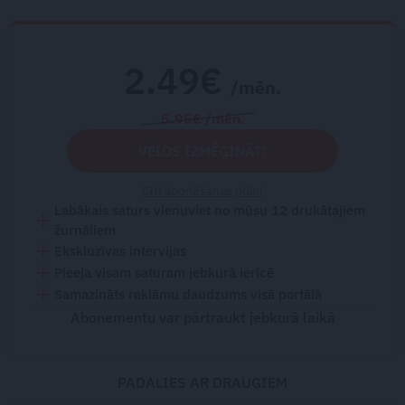
2.49€
/mēn.
5.95€ /mēn.
VĒLOS IZMĒĢINĀT!
Citi abonēšanas plāni
Labākais saturs vienuviet no mūsu 12 drukātajiem
žurnāliem
Ekskluzīvas intervijas
Pieeja visam saturam jebkurā ierīcē
Samazināts reklāmu daudzums visā portālā
Abonementu var pārtraukt jebkurā laikā
PADALIES AR DRAUGIEM