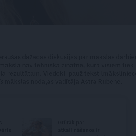
vērsušās dažādas diskusijas par mākslas darbi
et māksla nav tehniskā zinātne, kurā visiem tiek
a rezultātam. Viedokli pauž tekstilmāksliniec
is
mākslas nodaļas vadītāja Astra Rubene.
s
Grūtāk par
vērts
atkailināšanos ir