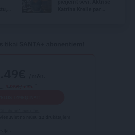
pieņemt sevi. Aktrise
tu,
Katrīna Kreile par
anu un
depresiju, mobingu un
ceļu līdz lielajām
lomām
s tikai SANTA+ abonentiem!
2.49€
/mēn.
5.95€ /mēn.
VĒLOS IZMĒĢINĀT!
Citi abonēšanas plāni
 vienuviet no mūsu 12 drukātajiem
rvijas