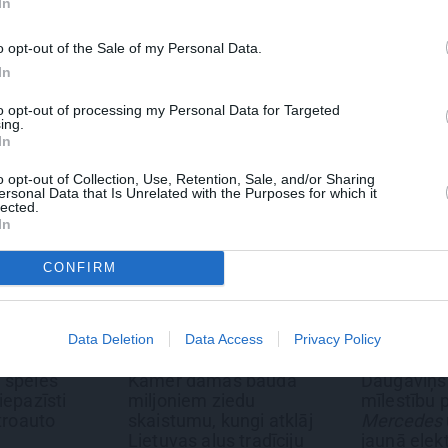
In
 Santa.lv profilu vai kādu no šiem sociālo tīklu profili
o opt-out of the Sale of my Personal Data.
In
to opt-out of processing my Personal Data for Targeted
ing.
In
o opt-out of Collection, Use, Retention, Sale, and/or Sharing
ersonal Data that Is Unrelated with the Purposes for which it
lected.
In
CONFIRM
Data Deletion
Data Access
Privacy Policy
KSTS
REKLĀMRAKSTS
REKLĀM
mas bauda
Daugaviņš par
Pieaug
 ziedu
mīlestību pret
diena Rī
 kungi atklāj
Mercedes
un
kosmisko
atmiņā 
lus tradīciju
jaunā elektroauto
svinīb