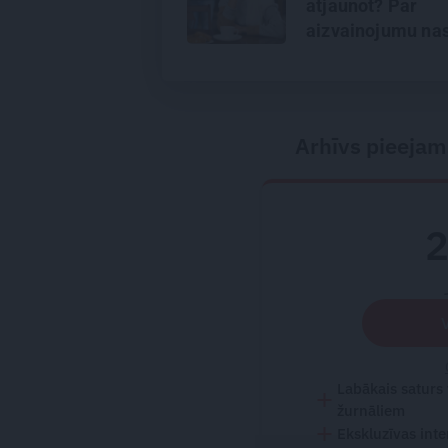
atjaunot? Par
aizvainojumu nas
robežu nosprauš
spēju piedot
Arhīvs pieejam
Labākais saturs
žurnāliem
Ekskluzīvas inte