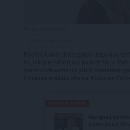
Foto: Publicitātes foto
Seko
Santa.lv Google
Pēdējā laikā plašsaziņas līdzekļos iz
to, cik piemēroti vai pareizi tie ir. B
viens uzdevums un jābūt vienādam gal
Privātās mākslu skolas
Kultūras Patn
NEPALAID GARĀM!
Kas grauj dzimta
saites un vai tās 