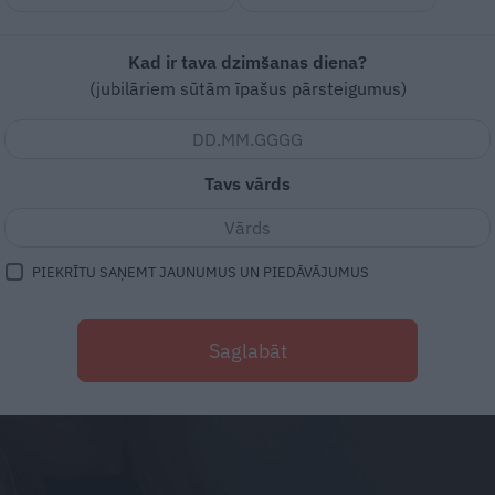
Kad ir tava dzimšanas diena?
(jubilāriem sūtām īpašus pārsteigumus)
Tavs vārds
PIEKRĪTU SAŅEMT JAUNUMUS UN PIEDĀVĀJUMUS
Saglabāt