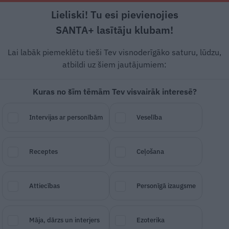
Lieliski! Tu esi pievienojies
Rīga +20°C
Skaidrs, R/DR vējš, 0.45 m/s
SANTA+ lasītāju klubam!
Skola
Bērnudārzs
Mazulis
Lai labāk piemeklētu tieši Tev visnoderīgāko saturu, lūdzu,
atbildi uz šiem jautājumiem:
Kuras no šīm tēmām Tev visvairāk interesē?
 un mākslu skolas
Intervijas ar personībām
Veselība
bene:
Mākslā nav «pareiz
Receptes
Ceļošana
Attiecības
Personīgā izaugsme
SAGLABĀ RAKSTU
DALĪTIES
13.
Māja, dārzs un interjers
Ezoterika