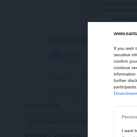
Pieeja visam sa
Samazināts rekl
Abonementu
www.santa
PADALIES AR DRAUGIEM
If you wish 
sensitive in
FACEBOOK
DRAUGIEM.LV
confirm you
continue se
information 
VIEDOKLIS
MĀKSLA
INTEREŠU IZGLĪTĪ
further disc
participants
Publikācijas saturs vai tās jebkāda apjoma daļa ir
Downstream 
izmantošana bez izdevēja atļaujas ir aizliegta. Vai
0 KOMENTĀRI
Persona
Šobrīd komentāru nav. Tavs viedoklis būs pirmai
I want t
PIEVIENOT KOMENTĀRU