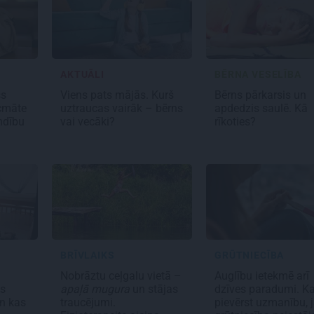
S
AKTUĀLI
BĒRNA VESELĪBA
ss
Viens pats mājās. Kurš
Bērns pārkarsis un
ecmāte
uztraucas vairāk – bērns
apdedzis saulē. Kā
mdību
vai vecāki?
rīkoties?
S
BRĪVLAIKS
GRŪTNIECĪBA
Nobrāztu ceļgalu vietā –
Auglību ietekmē arī
as
apaļā mugura
un stājas
dzīves paradumi. 
n kas
traucējumi.
pievērst uzmanību, 