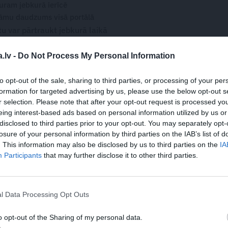
turam jebkurā ierīcē
āmu daudzums visā portālā
 var pārtraukt jebkurā laikā
.lv -
Do Not Process My Personal Information
to opt-out of the sale, sharing to third parties, or processing of your per
formation for targeted advertising by us, please use the below opt-out s
WHATSAPP
r selection. Please note that after your opt-out request is processed y
eing interest-based ads based on personal information utilized by us or
disclosed to third parties prior to your opt-out. You may separately opt-
BA
losure of your personal information by third parties on the IAB’s list of
. This information may also be disclosed by us to third parties on the
IA
 aizsargāts autortiesību objekts Autortiesību likuma izpratnē, un tā
Participants
that may further disclose it to other third parties.
rāk lasi
šeit
JA
l Data Processing Opt Outs
s!
o opt-out of the Sharing of my personal data.