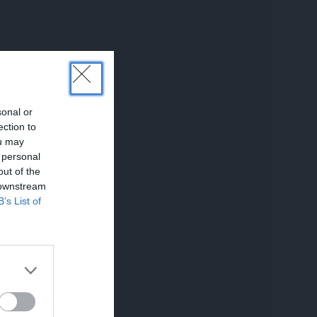
sonal or
ection to
ou may
 personal
out of the
 downstream
B’s List of
UNĀKIE