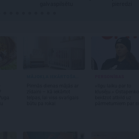
sētu
pieredzi
MĀJOKĻA IEKĀRTOŠAN...
PERSONĪBAS
–
Pirmās dienas mājās ar
«Ilgu laiku par to
?
zīdaini – kā iekārtot
klusēju.» Ostapenko
 Puga
telpas, lai viss svarīgais
beidzot atbild uz
tu
būtu pa rokai
pārmetumiem par s