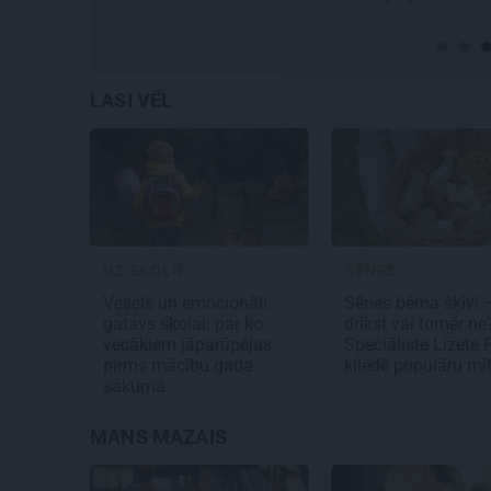
galvaspil
LASI VĒL
UZ SKOLU
SĒNES
Vesels un emocionāli
Sēnes bērna šķīvī 
gatavs skolai: par ko
drīkst vai tomēr ne
vecākiem jāparūpējas
Speciāliste Lizete
pirms mācību gada
kliedē populāru mī
sākuma
MANS MAZAIS