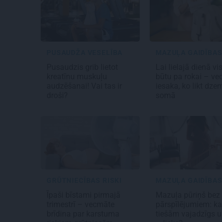
PUSAUDŽA VESELĪBA
MAZUĻA GAIDĪBA
Pusaudzis grib lietot
Lai lielajā dienā vi
kreatīnu muskuļu
būtu pa rokai – v
audzēšanai! Vai tas ir
iesaka, ko likt dze
droši?
somā
GRŪTNIECĪBAS RISKI
MAZUĻA GAIDĪBA
Īpaši bīstami pirmajā
Mazuļa pūriņš bez
trimestrī – vecmāte
pārspīlējumiem: k
brīdina par karstuma
tiešām vajadzīgs u