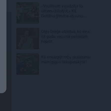
«Vectēvam vajadzēja to
vērienu būvējot.» Kā
Grišānu ģimene atjauno
senās dzimtas mājas
Olga Dreģe atzīstas, ko viņa
88 gadu vecumā patiešām
neprot
Kā nosargāt rožu skaistumu
mainīgajos laikapstākļos?