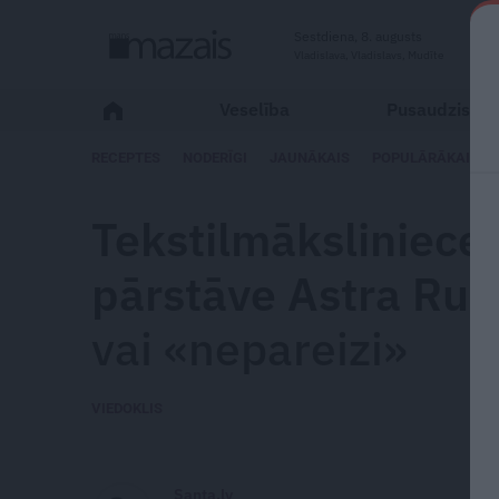
Sestdiena, 8. augusts
Vladislava, Vladislavs, Mudīte
Veselība
Pusaudzis
RECEPTES
NODERĪGI
JAUNĀKAIS
POPULĀRĀKAIS
Tekstilmāksliniece
pārstāve Astra Ru
vai «nepareizi»
VIEDOKLIS
Santa.lv