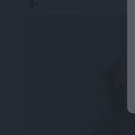
Redakcija
portals@santa.lv