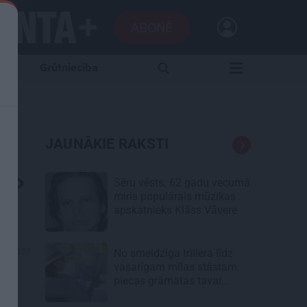
ABONĒ
Grūtniecība
JAUNĀKIE RAKSTI
i»
Sēru vēsts: 62 gadu vecumā
miris populārais mūzikas
apskatnieks Klāss Vāvere
10.2021
No smeldzīga trillera līdz
vasarīgam mīlas stāstam:
piecas grāmatas tavai
lasāmvielai