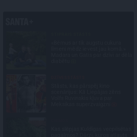
STIPRAIS STĀSTS
«Bērnus ar tik augstu cukura
līmeni mēdz ievest jau komā.»
Madara un Gatis par dzīvi ar dēla
diabētu
DZĪVESSTĀSTS
Stāsts, kas pārspēj kino
scenārijus: Kā Liepājas zēns
Volfs Ruvinskis kļuva par
Meksikas superzvaigzni
CIEMOS
Kas slēpjas Kuldīgas vecpilsētas
pagalmos? Dārzi, kuros atļauts