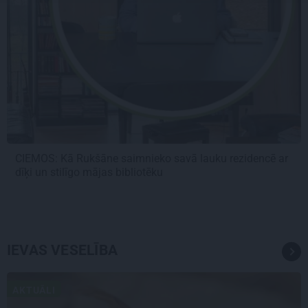
CIEMOS: Kā Rukšāne saimnieko savā lauku rezidencē ar
dīķi un stilīgo mājas bibliotēku
IEVAS VESELĪBA
AKTUĀLI