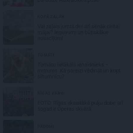
KOPĀ ZAĻĀK
Vai zaļais jumts der arī senāk celtai
mājai? Ieguvumi un būtiskākie
nosacījumi
TOMĀTI
Tomātu lielākais ienaidnieks –
mitrums. Kā pareizi vēdināt un kopt
siltumnīcu?
RĪGAS PARKI
FOTO: Rīgas skaistākā puķu dobe arī
šogad ir Operas skvērā
PADOMI