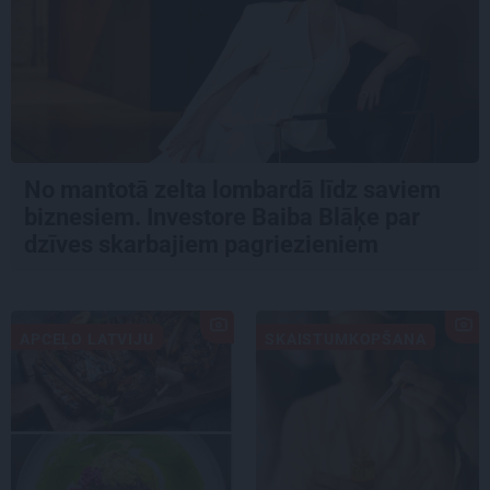
No mantotā zelta lombardā līdz saviem
biznesiem. Investore Baiba Blāķe par
dzīves skarbajiem pagriezieniem
APCEĻO LATVIJU
SKAISTUMKOPŠANA