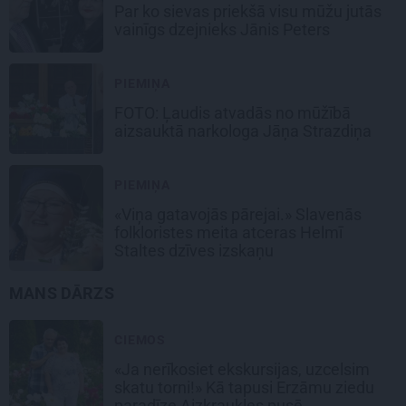
Par ko sievas priekšā visu mūžu jutās
vainīgs dzejnieks Jānis Peters
PIEMIŅA
FOTO: Ļaudis atvadās no mūžībā
aizsauktā narkologa Jāņa Strazdiņa
PIEMIŅA
«Viņa gatavojās pārejai.» Slavenās
folkloristes meita atceras Helmī
Staltes dzīves izskaņu
MANS DĀRZS
CIEMOS
«Ja nerīkosiet ekskursijas, uzcelsim
skatu torni!» Kā tapusi Erzāmu ziedu
paradīze Aizkraukles pusē