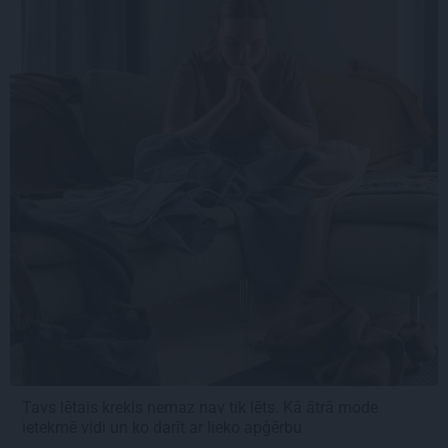
Tavs lētais krekls nemaz nav tik lēts. Kā ātrā mode
ietekmē vidi un ko darīt ar lieko apģērbu