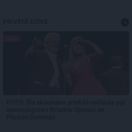
PRIVĀTĀ DZĪVE
ZIŅAS
FOTO: Šīs skaistules priekšā noliecās pat
operzvaigznes Kristīne Opolais un
Plasido Domingo