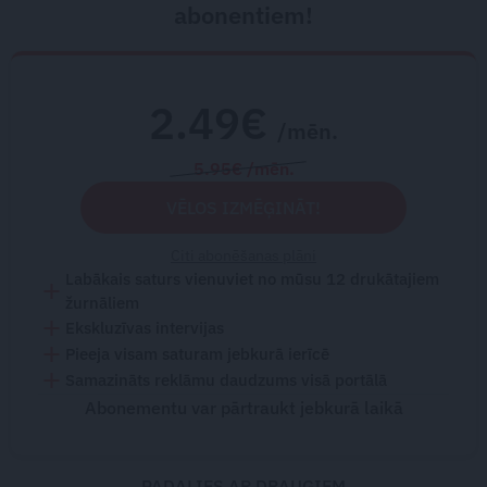
abonentiem!
2.49€
/mēn.
5.95€ /mēn.
VĒLOS IZMĒĢINĀT!
Citi abonēšanas plāni
Labākais saturs vienuviet no mūsu 12 drukātajiem
žurnāliem
Ekskluzīvas intervijas
Pieeja visam saturam jebkurā ierīcē
Samazināts reklāmu daudzums visā portālā
Abonementu var pārtraukt jebkurā laikā
PADALIES AR DRAUGIEM