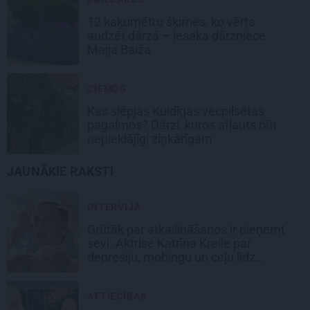
12 kaķumētru šķirnes, ko vērts
audzēt dārzā – iesaka dārzniece
Maija Baiža
CIEMOS
Kas slēpjas Kuldīgas vecpilsētas
pagalmos? Dārzi, kuros atļauts būt
nepieklājīgi ziņkārīgam
JAUNĀKIE RAKSTI
INTERVIJA
Grūtāk par atkailināšanos ir pieņemt
sevi. Aktrise Katrīna Kreile par
depresiju, mobingu un ceļu līdz
lielajām lomām
ATTIECĪBAS