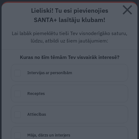
Abonē
Lieliski! Tu esi pievienojies
SANTA+ lasītāju klubam!
RECEPTES
NODERĪGI
JAUNĀKAIS
POPULĀRĀKAIS
Lai labāk piemeklētu tieši Tev visnoderīgāko saturu,
Zivis
suņu un kaķu
lūdzu, atbildi uz šiem jautājumiem:
ēdienkartē
Kuras no šīm tēmām Tev visvairāk interesē?
MĀJAS MĪLUĻI
14.10.2021
Intervijas ar personībām
Veronika Viļuma
žurnāliste
portals@santa.lv
Receptes
Attiecības
Māja, dārzs un interjers