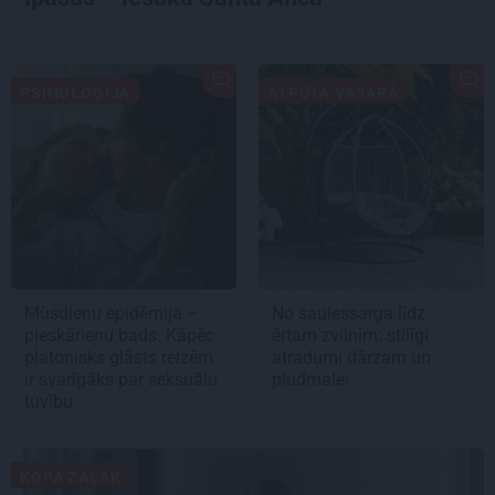
PSIHOLOĢIJA
ATPŪTA VASARĀ
Mūsdienu epidēmija –
No saulessarga līdz
pieskārienu bads. Kāpēc
ērtam zvilnim: stilīgi
platonisks glāsts reizēm
atradumi dārzam un
ir svarīgāks par seksuālu
pludmalei
tuvību
KOPĀ ZAĻĀK