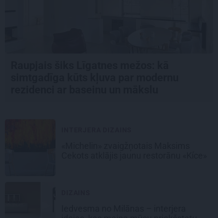
Raupjais šiks Līgatnes mežos: kā
simtgadīga kūts kļuva par modernu
rezidenci ar baseinu un mākslu
INTERJERA DIZAINS
«Michelin» zvaigžņotais Maksims
Cekots atklājis jaunu restorānu «Kíce»
DIZAINS
Iedvesma no Milānas – interjera