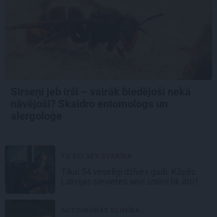
Sirseņi jeb irši – vairāk biedējoši nekā
nāvējoši? Skaidro entomologs un
alergoloģe
TU ESI SEV SVARĪGA
Tikai 54 veselīgi dzīves gadi. Kāpēc
Latvijas sievietes sevi
iztērē
tik ātri?
AUTOIMŪNĀS SLIMĪBA...