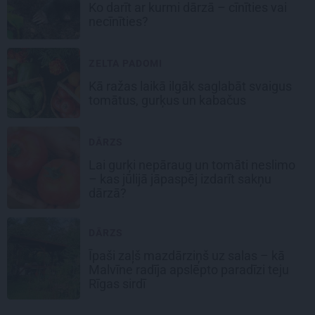
Ko darīt ar kurmi dārzā – cīnīties vai
necīnīties?
ZELTA PADOMI
Kā ražas laikā
ilgāk saglabāt svaigus
tomātus, gurķus un kabačus
DĀRZS
Lai gurķi nepāraug un tomāti neslimo
– kas jūlijā jāpaspēj izdarīt sakņu
dārzā?
DĀRZS
Īpaši zaļš mazdārziņš uz salas – kā
Malvīne radīja apslēpto paradīzi teju
Rīgas sirdī