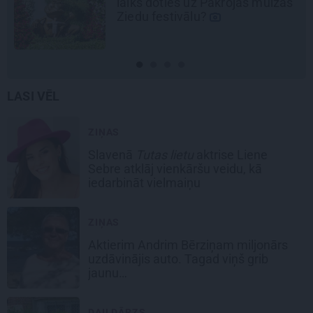
ižas
Rīgā, idejas atmiņā paliekošām
svinībām
LASI VĒL
ZIŅAS
Slavenā
Tutas lietu
aktrise Liene
Sebre atklāj vienkāršu veidu, kā
iedarbināt vielmaiņu
ZIŅAS
Aktierim Andrim Bērziņam miljonārs
uzdāvinājis auto. Tagad viņš grib
jaunu…
DAIĻDĀRZS