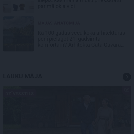
idejas, kas maina mūsu priekšstatu
par mājokļa vidi
MĀJAS ANATOMIJA
Kā 100 gadus vecu koka arhitektūras
pērli pielāgot 21. gadsimta
komfortam? Arhitekta Gata Gavara
pieredze
LAUKU MĀJA
DZĪVESSTILS