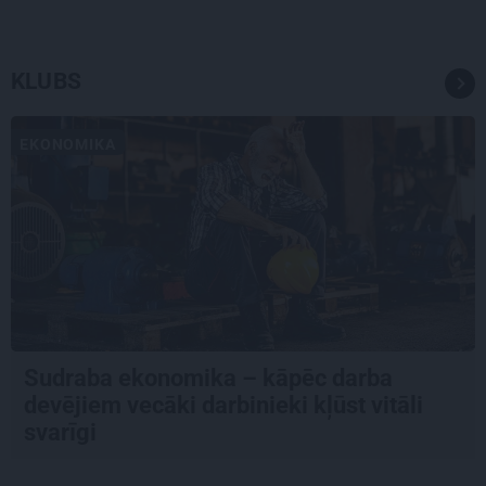
KLUBS
EKONOMIKA
Sudraba ekonomika – kāpēc darba
devējiem vecāki darbinieki kļūst vitāli
svarīgi