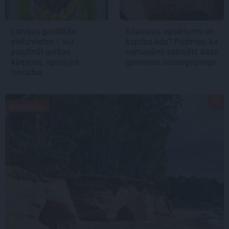
Latvijas gardākās
Sausums, apsārtums un
pieturvietas – kur
kaprīza āda? Pazīmes, ka
palutināt garšas
nemanāmi sabojāts ādas
kārpiņas, apceļojot
galvenais aizsargvairogs
novadus
NODERĪGI