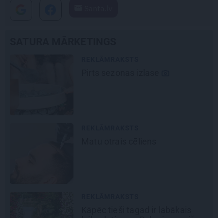
Santa.lv
SATURA MĀRKETINGS
MĀJA
Līga un Ēriks būvē savu sapņu
māju: Brīdis, kad būvobjektā
ienāk māju izjūta
REKLĀMRAKSTS
Škoda maina spēles
noteikumus: iepazīsti pilsētas
elektroauto
Epiq
REKLĀMRAKSTS
Pieaugušo dzimšanas diena