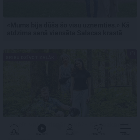
«Mums bija dūša šo visu uzņemties.» Kā
atdzima senā viensēta Salacas krastā
GRIBU DZĪVOT ZAĻĀK
«Dacīt, vai tu vispār ravē?» Kā saskaņā ar
dabu saimnieko bioloģiskajā saimniecībā
GALVENĀ
KLAUSIES
IENĀC
PADALĪTIES
VAIRĀK