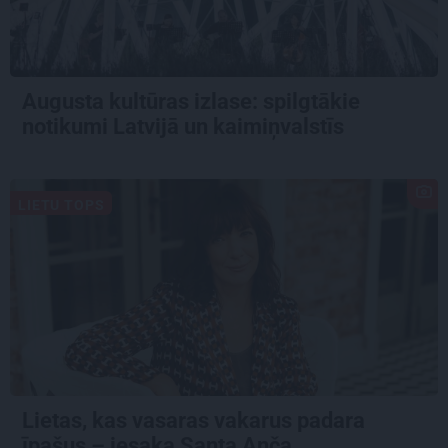
Augusta kultūras izlase: spilgtākie
notikumi Latvijā un kaimiņvalstīs
LIETU TOPS
Lietas, kas vasaras vakarus padara
īpašus – iesaka Santa Anča