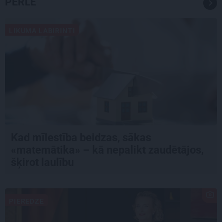
PĒRLE
LIKUMA LABIRINTI
Kad mīlestība beidzas, sākas
«matemātika» – kā nepalikt zaudētājos,
šķirot laulību
PIEREDZE