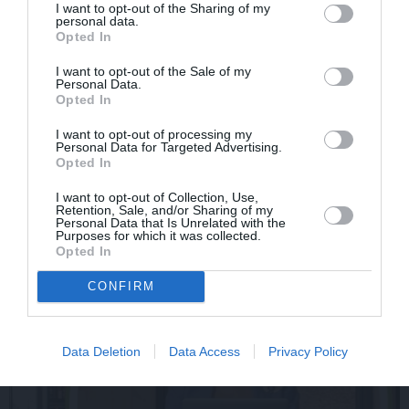
I want to opt-out of the Sharing of my
personal data.
Opted In
I want to opt-out of the Sale of my
Personal Data.
Par ko latviešus šodien
FOTO: «Ja es šodien
Opted In
apskauž spāņi, itāļi un
varētu satikt šo mazo
vācieši? Viņi arī tagad
zēnu…» Dons pirms
I want to opt-out of processing my
Personal Data for Targeted Advertising.
gribētu būt Latvijā
koncerta dalījies ļoti
Opted In
personiskā stāstā
I want to opt-out of Collection, Use,
Retention, Sale, and/or Sharing of my
Personal Data that Is Unrelated with the
SLAVENĪBAS
Purposes for which it was collected.
Opted In
CONFIRM
Data Deletion
Data Access
Privacy Policy