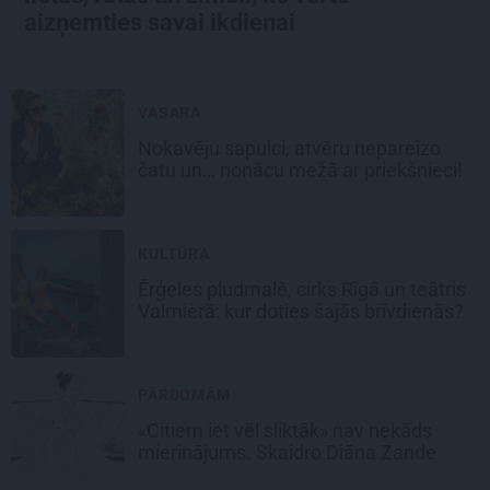
aizņemties savai ikdienai
VASARA
Nokavēju sapulci, atvēru nepareizo
čatu un… nonācu mežā ar priekšnieci!
KULTŪRA
Ērģeles pludmalē, cirks Rīgā un teātris
Valmierā: kur doties šajās brīvdienās?
PĀRDOMĀM
«Citiem iet vēl sliktāk» nav nekāds
mierinājums. Skaidro Diāna Zande