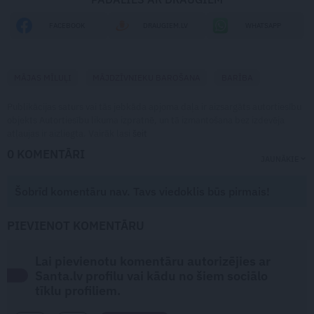
FACEBOOK
DRAUGIEM.LV
WHATSAPP
MĀJAS MĪLUĻI
MĀJDZĪVNIEKU BAROŠANA
BARĪBA
Publikācijas saturs vai tās jebkāda apjoma daļa ir aizsargāts autortiesību
objekts Autortiesību likuma izpratnē, un tā izmantošana bez izdevēja
atļaujas ir aizliegta. Vairāk lasi
šeit
0 KOMENTĀRI
JAUNĀKIE
Šobrīd komentāru nav. Tavs viedoklis būs pirmais!
PIEVIENOT KOMENTĀRU
Lai pievienotu komentāru autorizējies ar
Santa.lv profilu vai kādu no šiem sociālo
tīklu profiliem.