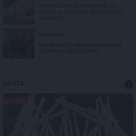
Sarkanā plakanā mezgliņēde: kā
rīkoties, ja ārstēšana ilgstoši nedod
rezultātu?
NOSKAIDRO
Kad atvilnis jeb gastroezofageālais
reflukss var kļūt bīstams?
SANTA
KULTŪRA