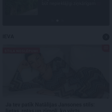
būt nepieklājīgi ziņkārīgam
IEVA
STILA NOSLĒPUMI
Ja tev patīk Natālijas Jansones stils:
lietas, rotas un zīmoli, ko vērts