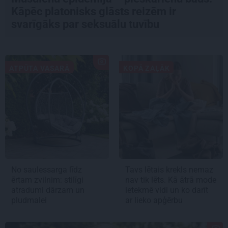
Kāpēc platonisks glāsts reizēm ir
svarīgāks par seksuālu tuvību
ATPŪTA VASARĀ
KOPĀ ZAĻĀK
No saulessarga līdz
Tavs lētais krekls nemaz
ērtam zvilnim: stilīgi
nav tik lēts. Kā ātrā mode
atradumi dārzam un
ietekmē vidi un ko darīt
pludmalei
ar lieko apģērbu