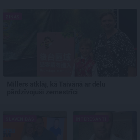
ZIŅAS
Millers atklāj, kā Taivānā ar dēlu
pārdzīvojuši zemestrīci
SLAVENĪBAS
INTERESANTI