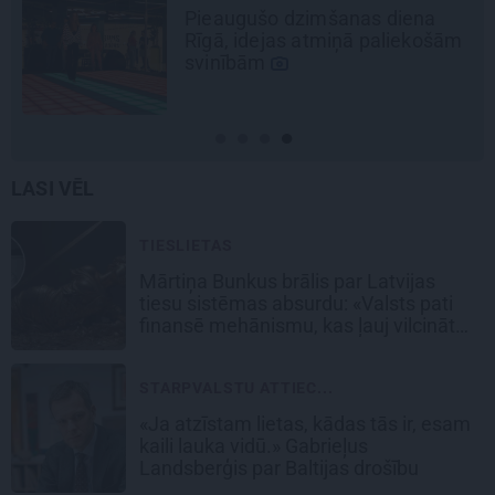
Pieaugušo dzimšanas diena
Rīgā, idejas atmiņā paliekošām
svinībām
LASI VĒL
TIESLIETAS
Mārtiņa Bunkus brālis par Latvijas
tiesu sistēmas absurdu: «Valsts pati
finansē mehānismu, kas ļauj vilcināt
laiku.»
STARPVALSTU ATTIEC...
«Ja atzīstam lietas, kādas tās ir, esam
kaili lauka vidū.» Gabrieļus
Landsberģis par Baltijas drošību