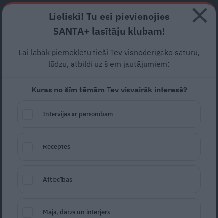
Abonē
Lieliski! Tu esi pievienojies
SANTA+ lasītāju klubam!
RECEPTES
NODERĪGI
JAUNĀKAIS
POPULĀRĀKAIS
Lai labāk piemeklētu tieši Tev visnoderīgāko saturu,
Ziemeļkoreja palaidusi uz
lūdzu, atbildi uz šiem jautājumiem:
Dienvidkoreju
balonus ar
Kuras no šīm tēmām Tev visvairāk interesē?
atkritumiem
Intervijas ar personībām
TRAKĀ PASAULE
04.09.2024
Receptes
LETA
Attiecības
Māja, dārzs un interjers