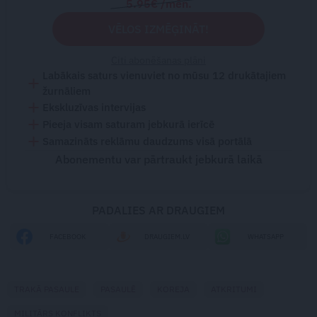
5.95€ /mēn.
VĒLOS IZMĒĢINĀT!
Citi abonēšanas plāni
Labākais saturs vienuviet no mūsu 12 drukātajiem
žurnāliem
Ekskluzīvas intervijas
Pieeja visam saturam jebkurā ierīcē
Samazināts reklāmu daudzums visā portālā
Abonementu var pārtraukt jebkurā laikā
PADALIES AR DRAUGIEM
FACEBOOK
DRAUGIEM.LV
WHATSAPP
TRAKĀ PASAULE
PASAULĒ
KOREJA
ATKRITUMI
MILITĀRS KONFLIKTS