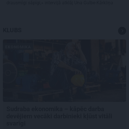
drausmīgi sāpīgi,» intervijā atklāj Una Gulbe-Kārkliņa
KLUBS
EKONOMIKA
Sudraba ekonomika – kāpēc darba
devējiem vecāki darbinieki kļūst vitāli
svarīgi