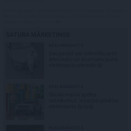
Publikācijas saturs vai tās jebkāda apjoma daļa ir aizsargāts autortiesību
objekts Autortiesību likuma izpratnē, un tā izmantošana bez izdevēja
atļaujas ir aizliegta. Vairāk lasi
šeit
SATURA MĀRKETINGS
REKLĀMRAKSTS
Daugaviņš par mīlestību pret
Mercedes
un
kosmisko
jaunā
elektroauto pieredzi
REKLĀMRAKSTS
Škoda maina spēles
noteikumus: iepazīsti pilsētas
elektroauto
Epiq
REKLĀMRAKSTS