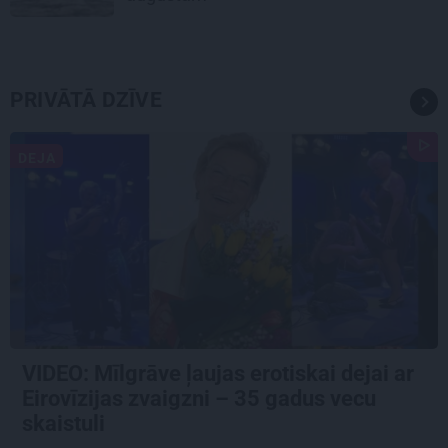
PRIVĀTĀ DZĪVE
DEJA
VIDEO: Mīlgrāve ļaujas erotiskai dejai ar
Eirovīzijas zvaigzni – 35 gadus vecu
skaistuli