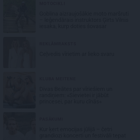
MOTOCIKLI
Goblina aizraujošākie moto maršruti
– leģendārais instruktors Ģirts Vilnis
iesaka, kurp doties šovasar
REKLĀMRAKSTS
Ceļvedis vīrietim ar lieko svaru
KLUBA MEITENE
Divas Beātes par vīriešiem un
randiņiem: «Sievietei ir jābūt
princesei, par kuru cīnās»
PASĀKUMI
Kur ķert emocijas jūlijā – četri
grandiozi koncerti un festivāli tepat