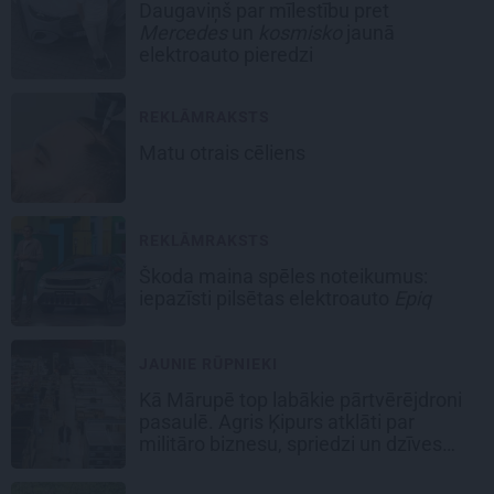
Daugaviņš par mīlestību pret
Mercedes
un
kosmisko
jaunā
elektroauto pieredzi
REKLĀMRAKSTS
Matu otrais cēliens
REKLĀMRAKSTS
Škoda maina spēles noteikumus:
iepazīsti pilsētas elektroauto
Epiq
JAUNIE RŪPNIEKI
Kā Mārupē top labākie pārtvērējdroni
pasaulē. Agris Ķipurs atklāti par
militāro biznesu, spriedzi un dzīves
draivu