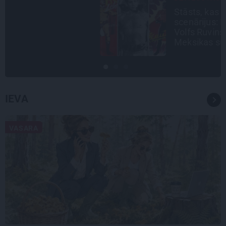
Stāsts, kas pārspēj kino
scenārijus: Kā Liepājas zēns
Volfs Ruvinskis kļuva par
Meksikas superzvaigzni
IEVA
VASARA