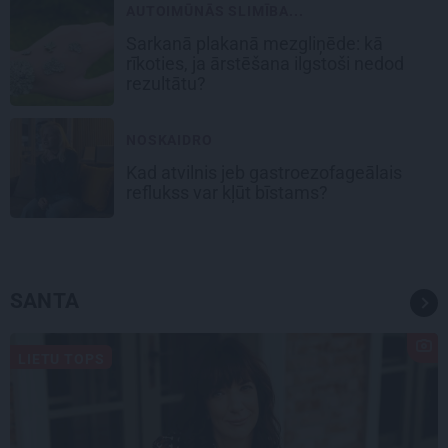
AUTOIMŪNĀS SLIMĪBA...
Sarkanā plakanā mezgliņēde: kā
rīkoties, ja ārstēšana ilgstoši nedod
rezultātu?
NOSKAIDRO
Kad atvilnis jeb gastroezofageālais
reflukss var kļūt bīstams?
SANTA
LIETU TOPS