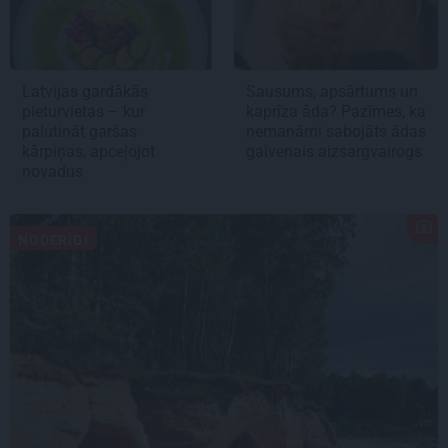
Latvijas gardākās
Sausums, apsārtums un
pieturvietas – kur
kaprīza āda? Pazīmes, ka
palutināt garšas
nemanāmi sabojāts ādas
kārpiņas, apceļojot
galvenais aizsargvairogs
novadus
NODERĪGI