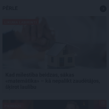
PĒRLE
LIKUMA LABIRINTI
Kad mīlestība beidzas, sākas
«matemātika» – kā nepalikt zaudētājos,
šķirot laulību
PIEREDZE