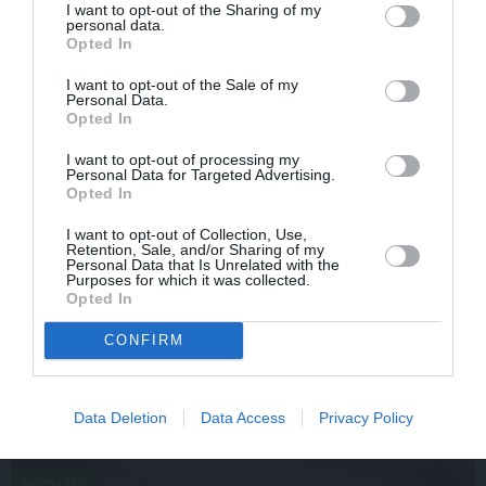
I want to opt-out of the Sharing of my
personal data.
Opted In
I want to opt-out of the Sale of my
Personal Data.
Opted In
I want to opt-out of processing my
Personal Data for Targeted Advertising.
Opted In
I want to opt-out of Collection, Use,
Retention, Sale, and/or Sharing of my
Personal Data that Is Unrelated with the
Repšes bijusī sieva pucējas kā jauna meitene un atklāj
Purposes for which it was collected.
Opted In
sava lieliskā auguma noslēpumu
CONFIRM
Data Deletion
Data Access
Privacy Policy
IEVAS VESELĪBA
AKTUĀLI