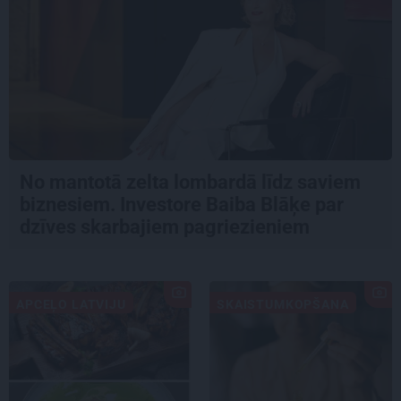
No mantotā zelta lombardā līdz saviem
biznesiem. Investore Baiba Blāķe par
dzīves skarbajiem pagriezieniem
APCEĻO LATVIJU
SKAISTUMKOPŠANA