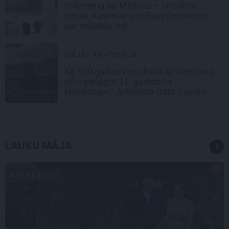
Iedvesma no Milānas – interjera
idejas, kas maina mūsu priekšstatu
par mājokļa vidi
MĀJAS ANATOMIJA
Kā 100 gadus vecu koka arhitektūras
pērli pielāgot 21. gadsimta
komfortam? Arhitekta Gata Gavara
pieredze
LAUKU MĀJA
DZĪVESSTILS