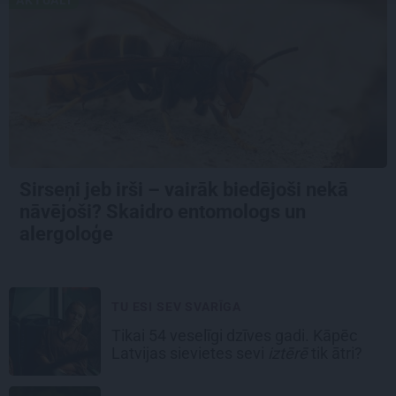
Sirseņi jeb irši – vairāk biedējoši nekā
nāvējoši? Skaidro entomologs un
alergoloģe
TU ESI SEV SVARĪGA
Tikai 54 veselīgi dzīves gadi. Kāpēc
Latvijas sievietes sevi
iztērē
tik ātri?