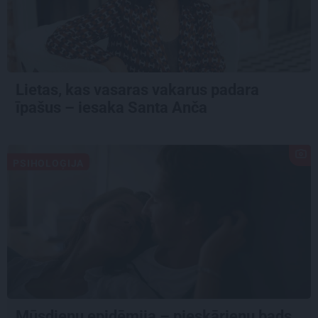
Lietas, kas vasaras vakarus padara
īpašus – iesaka Santa Anča
PSIHOLOĢIJA
Mūsdienu epidēmija – pieskārienu bads.