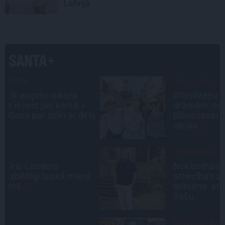
Latvijā
CEĻOJUMA PLĀNS
Draudzeņu ceļojums bez
drāmām: noderīgi padomi
la
plānošanai un 16 galamērķu
idejas
PERSONĪBAS
Noklusētās dzimtas saites,
a
attiecības ar brāli un 7. bērns kā
brīnums: atklāta saruna ar Andri
Raču
DZĪVESSTĀSTS