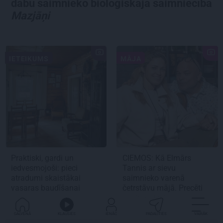
dabu saimnieko bioloģiskajā saimniecībā
Mazjāņi
IETEIKUMS
MĀJA
Praktiski, gardi un
CIEMOS:
Kā Elmārs
iedvesmojoši: pieci
Tannis ar sievu
atradumi skaistākai
saimnieko varenā
vasaras baudīšanai
četrstāvu mājā.
Precēti
jau 2 gadus!
GALVENĀ
KLAUSIES
IENĀC
PADALĪTIES
VAIRĀK