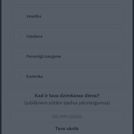
Veselība
Ceļošana
Foto: Micha Brändli/Unsplash
Personīgā izaugsme
Seko
Santa.lv Google
Ziemeļkoreja atkal palaidusi uz
Ezoterika
Dienvidkoreju balonus ar atkritumiem,
trešdien paziņojusi Seula.
Kad ir tava dzimšanas diena?
(jubilāriem sūtām īpašus pārsteigumus)
NEPALAID GARĀM!
Tikai 54 veselīgi dzīves gadi.
Tavs vārds