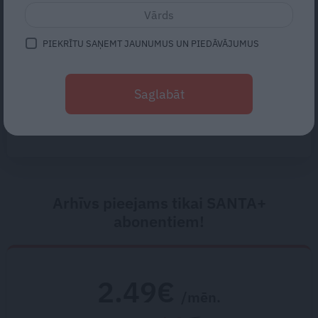
Kāpēc Latvijas sievietes sevi
iztērē
tik ātri?
PIEKRĪTU SAŅEMT JAUNUMUS UN PIEDĀVĀJUMUS
«Nevajag kalnos tēlot varoņus!
Tie ātri noliks pie vietas.»
Saglabāt
Alpīnists Atis Plakans, kurš
pieredzējis biedra bojāeju
Arhīvs pieejams tikai SANTA+
abonentiem!
2.49€
/mēn.