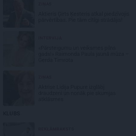
ZIŅAS
Aktieris Ģirts Ķesteris atkal piedzīvojis
pārvērtības. Pie tām cītīgi strādājis!
INTERVIJA
«Pārsteigumu un veiksmes pilns
gads!» Raimonda Paula jaunā mūza –
Gerda Timrota
ZIŅAS
Aktrise Lidija Pupure izglābj
draudzeni un nonāk pie skumjas
atklāsmes
KLUBS
REKLĀMRAKSTS