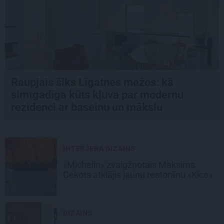
Raupjais šiks Līgatnes mežos: kā
simtgadīga kūts kļuva par modernu
rezidenci ar baseinu un mākslu
INTERJERA DIZAINS
«Michelin» zvaigžņotais Maksims
Cekots atklājis jaunu restorānu «Kíce»
DIZAINS