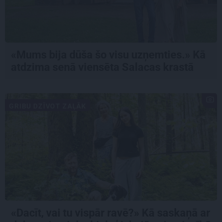
«Mums bija dūša šo visu uzņemties.» Kā
atdzima senā viensēta Salacas krastā
GRIBU DZĪVOT ZAĻĀK
«Dacīt, vai tu vispār ravē?» Kā saskaņā ar