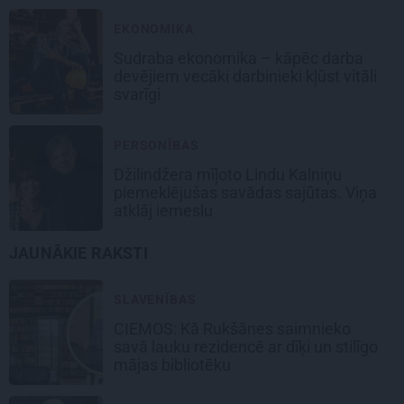
EKONOMIKA
Sudraba ekonomika – kāpēc darba
devējiem vecāki darbinieki kļūst vitāli
svarīgi
PERSONĪBAS
Džilindžera mīļoto Lindu Kalniņu
piemeklējušas savādas sajūtas. Viņa
atklāj iemeslu
JAUNĀKIE RAKSTI
SLAVENĪBAS
CIEMOS: Kā Rukšānes saimnieko
savā lauku rezidencē ar dīķi un stilīgo
mājas bibliotēku