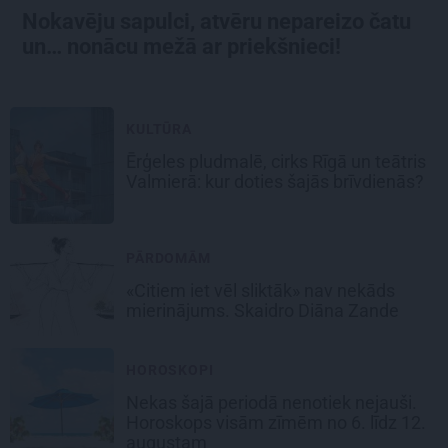
Nokavēju sapulci, atvēru nepareizo čatu
un… nonācu mežā ar priekšnieci!
KULTŪRA
Ērģeles pludmalē, cirks Rīgā un teātris
Valmierā: kur doties šajās brīvdienās?
PĀRDOMĀM
«Citiem iet vēl sliktāk» nav nekāds
mierinājums. Skaidro Diāna Zande
HOROSKOPI
Nekas šajā periodā nenotiek nejauši.
Horoskops visām zīmēm no 6. līdz 12.
augustam