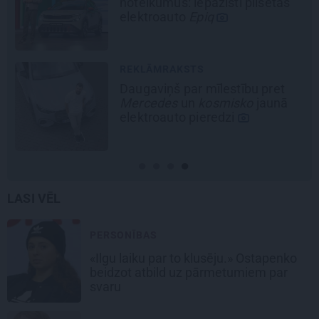
noteikumus: iepazīsti pilsētas
elektroauto
Epiq
REKLĀMRAKSTS
Daugaviņš par mīlestību pret
Mercedes
un
kosmisko
jaunā
elektroauto pieredzi
LASI VĒL
PERSONĪBAS
«Ilgu laiku par to klusēju.» Ostapenko
beidzot atbild uz pārmetumiem par
svaru