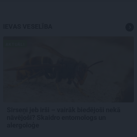
IEVAS VESELĪBA
AKTUĀLI
Sirseņi jeb irši – vairāk biedējoši nekā
nāvējoši? Skaidro entomologs un
alergoloģe