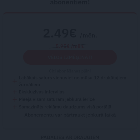
abonentiem!
2.49€
/mēn.
5.95€ /mēn.
VĒLOS IZMĒĢINĀT!
Citi abonēšanas plāni
Labākais saturs vienuviet no mūsu 12 drukātajiem
žurnāliem
Ekskluzīvas intervijas
Pieeja visam saturam jebkurā ierīcē
Samazināts reklāmu daudzums visā portālā
Abonementu var pārtraukt jebkurā laikā
PADALIES AR DRAUGIEM