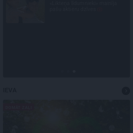
mīl, neskatoties ne uz ko.»
Nikolaja Puzikova un sievas
Gitas mīlules – Faira un Late
PERSONĪBAS
Noklusētās dzimtas saites,
attiecības ar brāli un 7. bērns kā
brīnums: atklāta saruna ar Andri
Raču
IEVA
DOMĀT ZAĻI