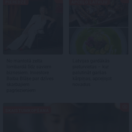
PIEREDZE
APCEĻO LATVIJU
No mantotā zelta
Latvijas gardākās
lombardā līdz saviem
pieturvietas – kur
biznesiem. Investore
palutināt garšas
Baiba Blāķe par dzīves
kārpiņas, apceļojot
skarbajiem
novadus
pagriezieniem
SKAISTUMKOPŠANA