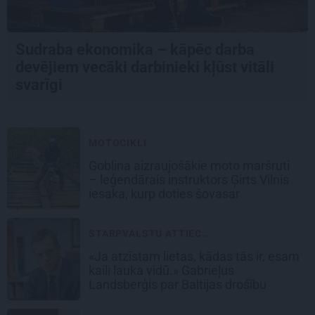
Sudraba ekonomika – kāpēc darba
devējiem vecāki darbinieki kļūst vitāli
svarīgi
MOTOCIKLI
Goblina aizraujošākie moto maršruti
– leģendārais instruktors Ģirts Vilnis
iesaka, kurp doties šovasar
STARPVALSTU ATTIEC...
«Ja atzīstam lietas, kādas tās ir, esam
kaili lauka vidū.» Gabrieļus
Landsberģis par Baltijas drošību