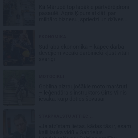
Kā Mārupē top labākie pārtvērējdroni
pasaulē. Agris Ķipurs atklāti par
militāro biznesu, spriedzi un dzīves
draivu
EKONOMIKA
Sudraba ekonomika – kāpēc darba
devējiem vecāki darbinieki kļūst vitāli
svarīgi
MOTOCIKLI
Goblina aizraujošākie moto maršruti
– leģendārais instruktors Ģirts Vilnis
iesaka, kurp doties šovasar
STARPVALSTU ATTIEC...
«Ja atzīstam lietas, kādas tās ir, esam
kaili lauka vidū.» Gabrieļus