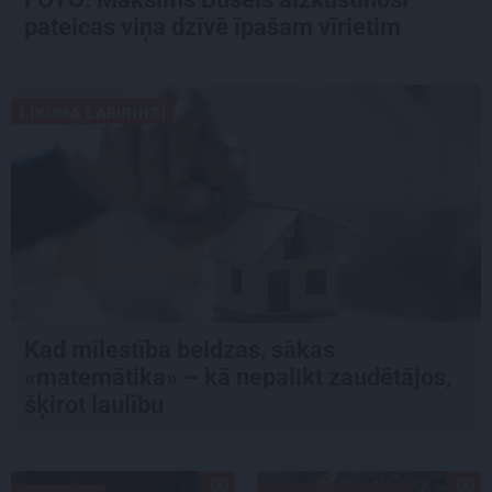
pateicas viņa dzīvē īpašam vīrietim
LIKUMA LABIRINTI
Kad mīlestība beidzas, sākas
«matemātika» – kā nepalikt zaudētājos,
šķirot laulību