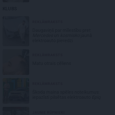
KLUBS
REKLĀMRAKSTS
Daugaviņš par mīlestību pret
Mercedes
un
kosmisko
jaunā
elektroauto pieredzi
REKLĀMRAKSTS
Matu otrais cēliens
REKLĀMRAKSTS
Škoda maina spēles noteikumus:
iepazīsti pilsētas elektroauto
Epiq
JAUNIE RŪPNIEKI