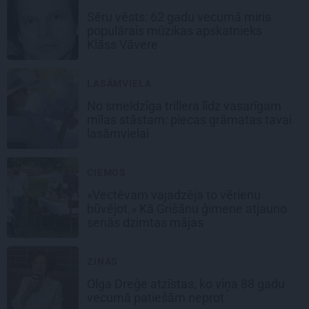
Sēru vēsts: 62 gadu vecumā miris
populārais mūzikas apskatnieks
Klāss Vāvere
LASĀMVIELA
No smeldzīga trillera līdz vasarīgam
mīlas stāstam: piecas grāmatas tavai
lasāmvielai
CIEMOS
«Vectēvam vajadzēja to vērienu
būvējot.» Kā Grišānu ģimene atjauno
senās dzimtas mājas
ZIŅAS
Olga Dreģe atzīstas, ko viņa 88 gadu
vecumā patiešām neprot