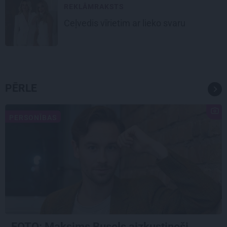
REKLĀMRAKSTS
Ceļvedis vīrietim ar lieko svaru
PĒRLE
PERSONĪBAS
FOTO: Maksims Busels aizkustinoši