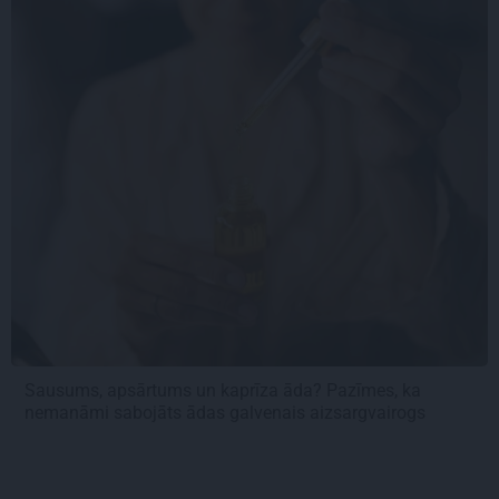
Sausums, apsārtums un kaprīza āda? Pazīmes, ka
nemanāmi sabojāts ādas galvenais aizsargvairogs