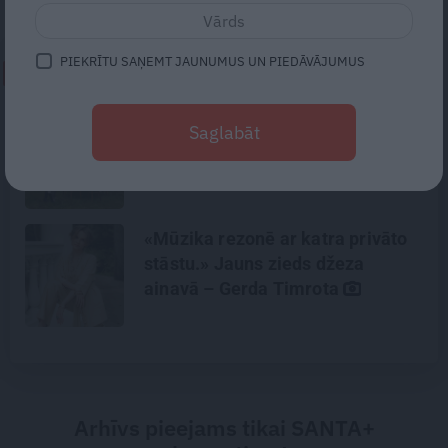
PIEKRĪTU SAŅEMT JAUNUMUS UN PIEDĀVĀJUMUS
NEPALAID GARĀM!
«Vectēvam vajadzēja to vērienu
Saglabāt
būvējot.» Kā Grišānu ģimene
atjauno senās dzimtas mājas
«Mūzika rezonē ar katra privāto
stāstu.» Jauns zieds džeza
ainavā – Gerda Timrota
Arhīvs pieejams tikai SANTA+