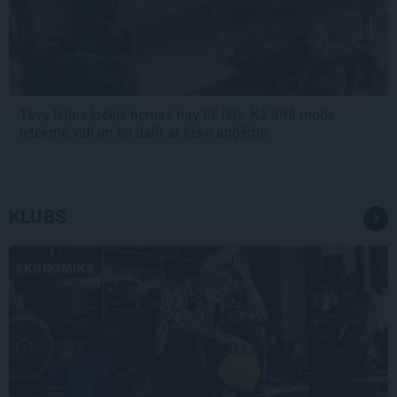
Tavs lētais krekls nemaz nav tik lēts. Kā ātrā mode
ietekmē vidi un ko darīt ar lieko apģērbu
KLUBS
EKONOMIKA