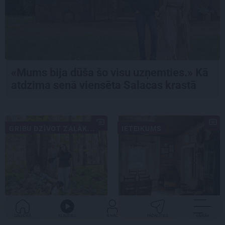
«Mums bija dūša šo visu uzņemties.» Kā
atdzima senā viensēta Salacas krastā
GRIBU DZĪVOT ZAĻĀK...
IETEIKUMS
GALVENĀ
KLAUSIES
IENĀC
PADALĪTIES
VAIRĀK