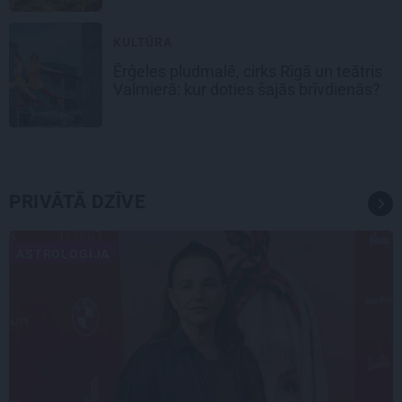
KULTŪRA
Ērģeles pludmalē, cirks Rīgā un teātris
Valmierā: kur doties šajās brīvdienās?
PRIVĀTĀ DZĪVE
ASTROLOĢIJA