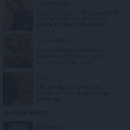
ŠLĀGERMŪZIKA
Edvards Strazdiņš atklāti pasaka, ko
domā par Bumbieri. Neparasta
saruna ar šlāgermūzikas princi
KLUBA MEITENE
Divas Beātes par vīriešiem un
randiņiem: «Sievietei ir jābūt
princesei, par kuru cīnās»
ZIŅAS
Aktrise Lidija Pupure izglābj
draudzeni un nonāk pie skumjas
atklāsmes
JAUNĀKIE RAKSTI
SĒRU VĒSTS