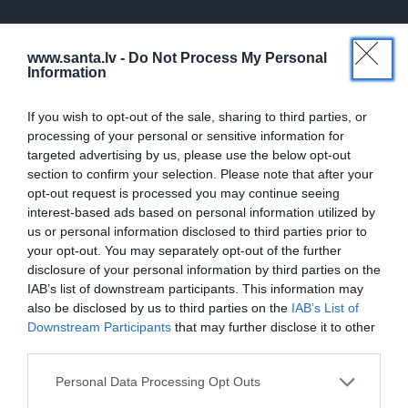
ŠLĀGERMŪZIKA
DZIMŠANAS DIENA
www.santa.lv -
Do Not Process My Personal
Information
If you wish to opt-out of the sale, sharing to third parties, or
processing of your personal or sensitive information for
targeted advertising by us, please use the below opt-out
section to confirm your selection. Please note that after your
opt-out request is processed you may continue seeing
interest-based ads based on personal information utilized by
us or personal information disclosed to third parties prior to
Edvards Strazdiņš atklāti
«It kā pēkšņi es būtu
your opt-out. You may separately opt-out of the further
pasaka, ko domā par
kļuvusi gaisīgāka,
disclosure of your personal information by third parties on the
Bumbieri. Neparasta
jaunāka, vieglāka…»
saruna ar šlāgermūzikas
Ērikas Eglijas-Grāveles
IAB’s list of downstream participants. This information may
princi
mazais sievišķīgais
also be disclosed by us to third parties on the
IAB’s List of
noslēpums
Downstream Participants
that may further disclose it to other
third parties.
Personal Data Processing Opt Outs
ATTIECĪBAS