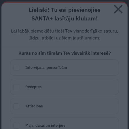
Abonē
Lieliski! Tu esi pievienojies
SANTA+ lasītāju klubam!
RECEPTES
NODERĪGI
JAUNĀKAIS
POPULĀRĀKAIS
Lai labāk piemeklētu tieši Tev visnoderīgāko saturu,
Viņa
nav
mūsējā!? Vēl nesen
lūdzu, atbildi uz šiem jautājumiem:
Ždanoku iekļāva grāmatā
Kuras no šīm tēmām Tev visvairāk interesē?
par Latvijas izcilākajām
Intervijas ar personībām
sievietēm
TATJANA ŽDANOKA
29.01.2024
Receptes
Estere Jansone
portals@santa.lv
Attiecības
Māja, dārzs un interjers