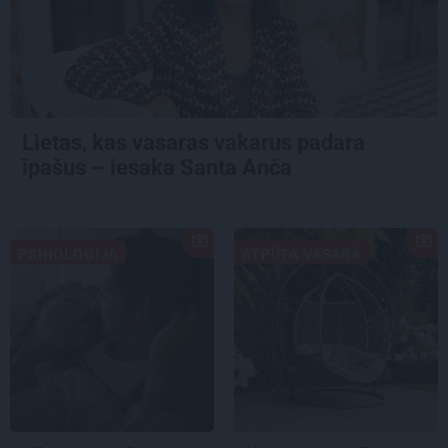
Lietas, kas vasaras vakarus padara
īpašus – iesaka Santa Anča
PSIHOLOĢIJA
ATPŪTA VASARĀ