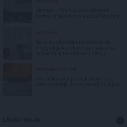
ATRADUMS
Virziens – jūra: Lauderu ģimenes
bezbēdīgi laiskā miera osta Pūrciemā
ATRADUMS
Raupjais šiks Līgatnes mežos: kā
simtgadīga kūts kļuva par modernu
rezidenci ar baseinu un mākslu
INTERJERA DIZAINS
«Michelin» zvaigžņotais Maksims
Cekots atklājis jaunu restorānu «Kíce»
LAUKU MĀJA