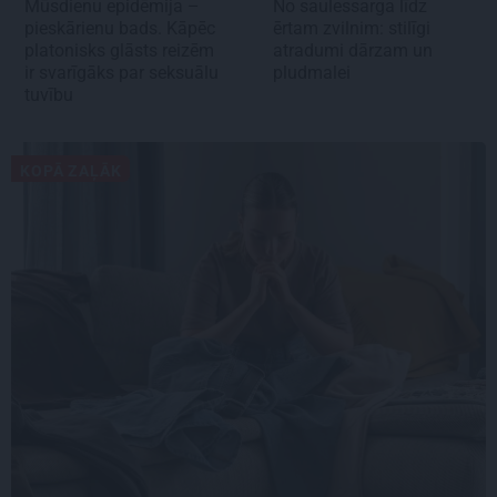
Mūsdienu epidēmija –
No saulessarga līdz
pieskārienu bads. Kāpēc
ērtam zvilnim: stilīgi
platonisks glāsts reizēm
atradumi dārzam un
ir svarīgāks par seksuālu
pludmalei
tuvību
KOPĀ ZAĻĀK