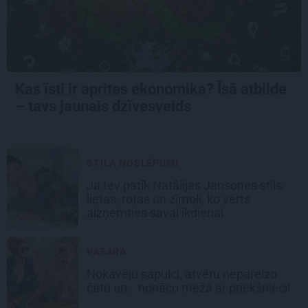
Kas īsti ir aprites ekonomika? Īsā atbilde
– tavs jaunais dzīvesveids
STILA NOSLĒPUMI
Ja tev patīk Natālijas Jansones stils:
lietas, rotas un zīmoli, ko vērts
aizņemties savai ikdienai
VASARA
Nokavēju sapulci, atvēru nepareizo
čatu un… nonācu mežā ar priekšnieci!