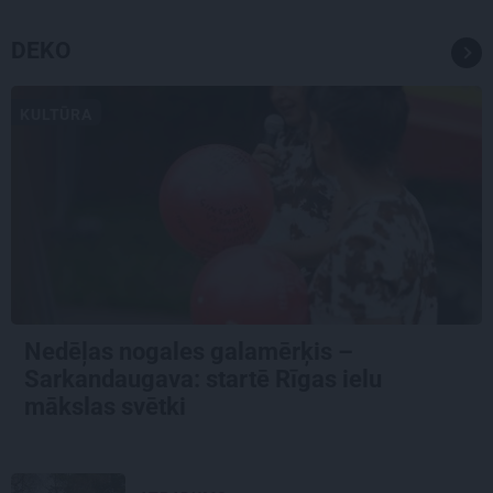
DEKO
KULTŪRA
Nedēļas nogales galamērķis –
Sarkandaugava: startē Rīgas ielu
mākslas svētki