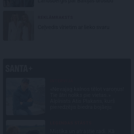
Landsberģis par Baltijas drošību
REKLĀMRAKSTS
Ceļvedis vīrietim ar lieko svaru
CEĻOJUMA PLĀNS
Draudzeņu ceļojums bez
drāmām: noderīgi padomi
plānošanai un 16 galamērķu
idejas
SLAVENĪBU MĪLUĻI
«Cilvēki mēdz sāpināt, bet suns