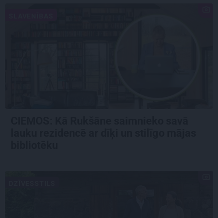
SLAVENĪBAS
CIEMOS: Kā Rukšāne saimnieko savā
lauku rezidencē ar dīķi un stilīgo mājas
bibliotēku
DZĪVESSTILS