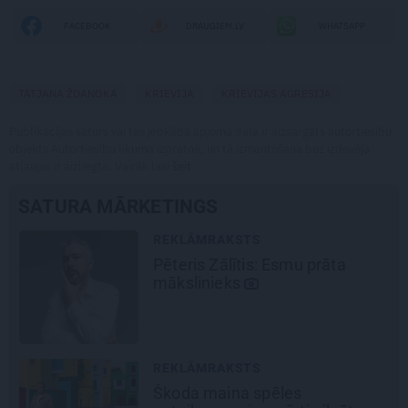
FACEBOOK
DRAUGIEM.LV
WHATSAPP
TATJANA ŽDANOKA
KRIEVIJA
KRIEVIJAS AGRESIJA
Publikācijas saturs vai tās jebkāda apjoma daļa ir aizsargāts autortiesību
objekts Autortiesību likuma izpratnē, un tā izmantošana bez izdevēja
atļaujas ir aizliegta. Vairāk lasi
šeit
SATURA MĀRKETINGS
REKLĀMRAKSTS
Pēteris Zālītis: Esmu prāta
mākslinieks
REKLĀMRAKSTS
Škoda maina spēles