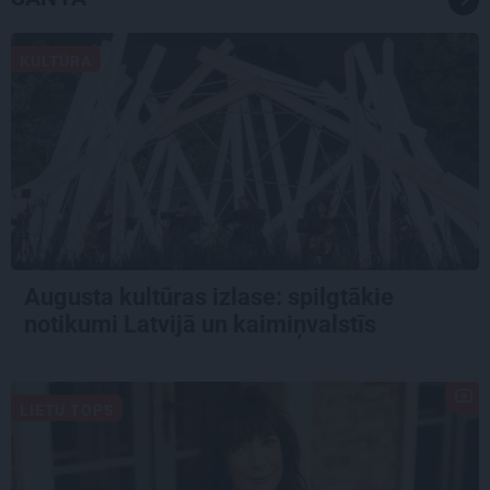
KULTŪRA
Augusta kultūras izlase: spilgtākie
notikumi Latvijā un kaimiņvalstīs
LIETU TOPS