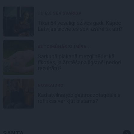
TU ESI SEV SVARĪGA
Tikai 54 veselīgi dzīves gadi. Kāpēc
Latvijas sievietes sevi
iztērē
tik ātri?
AUTOIMŪNĀS SLIMĪBA...
Sarkanā plakanā mezgliņēde: kā
rīkoties, ja ārstēšana ilgstoši nedod
rezultātu?
NOSKAIDRO
Kad atvilnis jeb gastroezofageālais
reflukss var kļūt bīstams?
SANTA