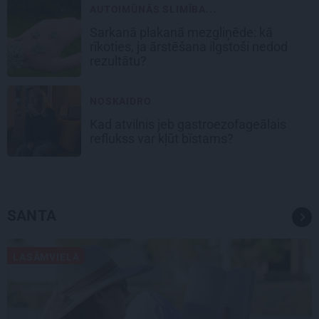
AUTOIMŪNĀS SLIMĪBA...
Sarkanā plakanā mezgliņēde: kā
rīkoties, ja ārstēšana ilgstoši nedod
rezultātu?
NOSKAIDRO
Kad atvilnis jeb gastroezofageālais
reflukss var kļūt bīstams?
SANTA
LASĀMVIELA