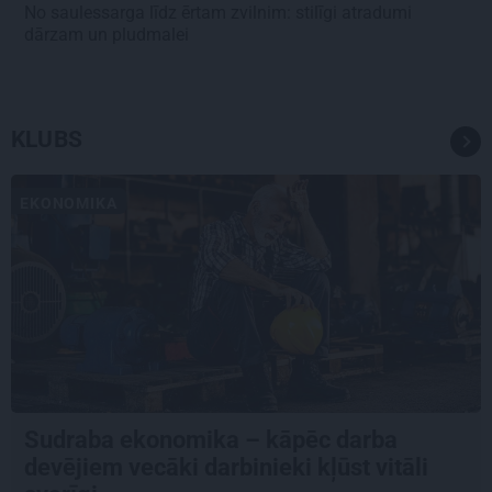
No saulessarga līdz ērtam zvilnim: stilīgi atradumi
dārzam un pludmalei
KLUBS
EKONOMIKA
Sudraba ekonomika – kāpēc darba
devējiem vecāki darbinieki kļūst vitāli