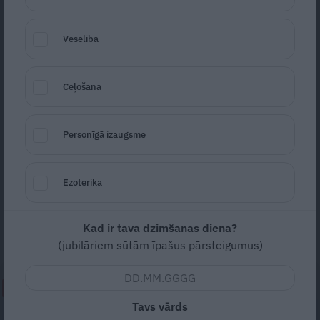
Veselība
Ceļošana
Foto: Kadrs no video (Сергей Арикушижикуки)
Personīgā izaugsme
Seko
Santa.lv Google
Kārtējais dzērājšoferis pieķerts uz A1
Ezoterika
šosejas. Šoreiz tas bija kāds kravas auto
vadītājs, kurš sēdās pie stūres ļoti smagā
Kad ir tava dzimšanas diena?
reibumā.
(jubilāriem sūtām īpašus pārsteigumus)
NEPALAID GARĀM!
Tavs vārds