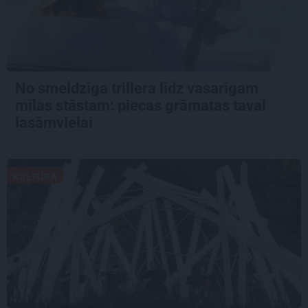
No smeldzīga trillera līdz vasarīgam
mīlas stāstam: piecas grāmatas tavai
lasāmvielai
KULTŪRA