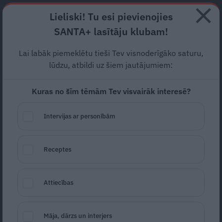
Abonē
Lieliski! Tu esi pievienojies
SANTA+ lasītāju klubam!
RECEPTES
NODERĪGI
JAUNĀKAIS
POPULĀRĀKAIS
Lai labāk piemeklētu tieši Tev visnoderīgāko saturu,
VIDEO: Pa pēdām
lūdzu, atbildi uz šiem jautājumiem:
dzērājšoferim – kravas auto
Kuras no šīm tēmām Tev visvairāk interesē?
vadītājam
gandrīz 3 promiles
Intervijas ar personībām
SABIEDRĪBA
09.12.2022
Receptes
Auto Latvija
Attiecības
Māja, dārzs un interjers