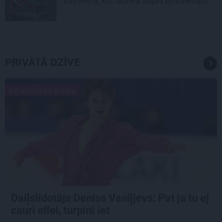
Valmierā: kur doties šajās brīvdienās?
PRIVĀTĀ DZĪVE
DZIMŠANAS DIENA
Daiļslidotājs Deniss Vasiļjevs: Pat ja tu ej
cauri ellei, turpini iet