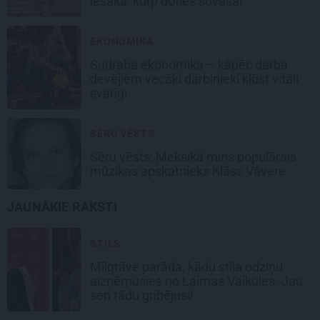
iesaka, kurp doties šovasar
EKONOMIKA
Sudraba ekonomika – kāpēc darba
devējiem vecāki darbinieki kļūst vitāli
svarīgi
SĒRU VĒSTS
Sēru vēsts: Meksikā miris populārais
mūzikas apskatnieks Klāss Vāvere
JAUNĀKIE RAKSTI
STILS
Mīlgrāve parāda, kādu stila odziņu
aizņēmusies no Laimas Vaikules. Jau
sen tādu gribējusi!