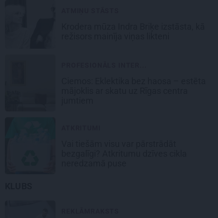
ATMIŅU STĀSTS
Krodera mūza Indra Briķe izstāsta, kā
režisors mainīja viņas likteni
PROFESIONĀLS INTER...
Ciemos: Eklektika bez haosa – estēta
mājoklis ar skatu uz Rīgas centra
jumtiem
ATKRITUMI
Vai tiešām visu var pārstrādāt
bezgalīgi? Atkritumu dzīves cikla
neredzamā puse
KLUBS
REKLĀMRAKSTS