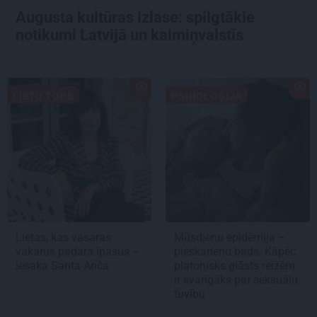
Augusta kultūras izlase: spilgtākie
notikumi Latvijā un kaimiņvalstīs
LIETU TOPS
PSIHOLOĢIJA
Lietas, kas vasaras
Mūsdienu epidēmija –
vakarus padara īpašus –
pieskārienu bads. Kāpēc
iesaka Santa Anča
platonisks glāsts reizēm
ir svarīgāks par seksuālu
tuvību