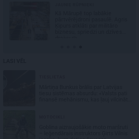
JAUNIE RŪPNIEKI
Kā Mārupē top labākie
pārtvērējdroni pasaulē. Agris
Ķipurs atklāti par militāro
biznesu, spriedzi un dzīves
draivu
LASI VĒL
TIESLIETAS
Mārtiņa Bunkus brālis par Latvijas
tiesu sistēmas absurdu: «Valsts pati
finansē mehānismu, kas ļauj vilcināt
laiku.»
MOTOCIKLI
Goblina aizraujošākie moto maršruti
– leģendārais instruktors Ģirts Vilnis