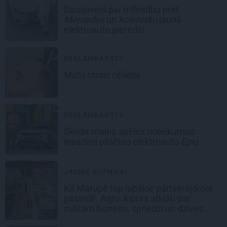
Daugaviņš par mīlestību pret
Mercedes
un
kosmisko
jaunā
elektroauto pieredzi
REKLĀMRAKSTS
Matu otrais cēliens
REKLĀMRAKSTS
Škoda maina spēles noteikumus:
iepazīsti pilsētas elektroauto
Epiq
JAUNIE RŪPNIEKI
Kā Mārupē top labākie pārtvērējdroni
pasaulē. Agris Ķipurs atklāti par
militāro biznesu, spriedzi un dzīves
draivu