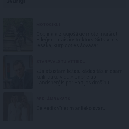
svarīgi
MOTOCIKLI
Goblina aizraujošākie moto maršruti
– leģendārais instruktors Ģirts Vilnis
iesaka, kurp doties šovasar
STARPVALSTU ATTIEC...
«Ja atzīstam lietas, kādas tās ir, esam
kaili lauka vidū.» Gabrieļus
Landsberģis par Baltijas drošību
REKLĀMRAKSTS
Ceļvedis vīrietim ar lieko svaru