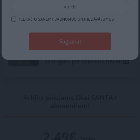
«Todien viņš devās apciemot
mammu…» Draugi stāsta, kāds
bija Priekulē policista
PIEKRĪTU SAŅEMT JAUNUMUS UN PIEDĀVĀJUMUS
nogalinātais modes mākslinieks
Mūsdienu epidēmija –
Saglabāt
pieskārienu bads. Kāpēc
platonisks glāsts reizēm ir
svarīgāks par seksuālu tuvību
Arhīvs pieejams tikai SANTA+
abonentiem!
2.49€
/mēn.