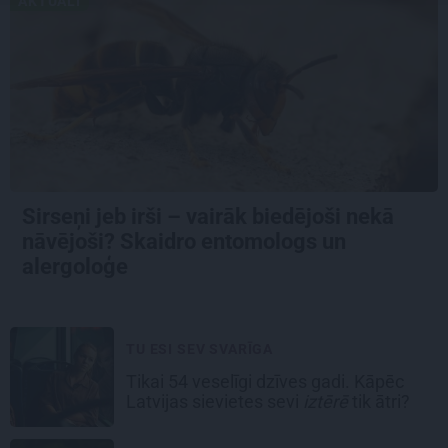
AKTUĀLI
Sirseņi jeb irši – vairāk biedējoši nekā
nāvējoši? Skaidro entomologs un
alergoloģe
TU ESI SEV SVARĪGA
Tikai 54 veselīgi dzīves gadi. Kāpēc
Latvijas sievietes sevi
iztērē
tik ātri?