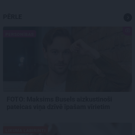
PĒRLE
PERSONĪBAS
FOTO: Maksims Busels aizkustinoši
pateicas viņa dzīvē īpašam vīrietim
LIKUMA LABIRINTI