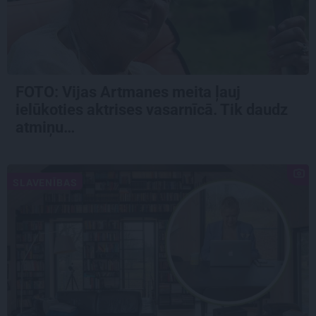
FOTO:
Vijas Artmanes meita
ļauj
ielūkoties aktrises vasarnīcā. Tik daudz
atmiņu…
SLAVENĪBAS