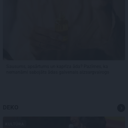
Sausums, apsārtums un kaprīza āda? Pazīmes, ka
nemanāmi sabojāts ādas galvenais aizsargvairogs
DEKO
KULTŪRA