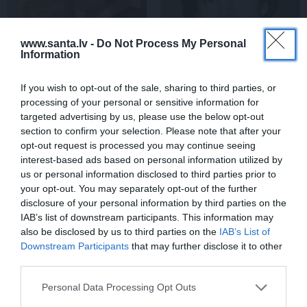
www.santa.lv -
Do Not Process My Personal
Information
If you wish to opt-out of the sale, sharing to third parties, or
«Smalkā stila» zvaigzne
Sēru vēsts: Meksikā miris
processing of your personal or sensitive information for
seriāla filmēšanas laikā
populārais mūzikas
targeted advertising by us, please use the below opt-out
pārcietis smagu dzīves
apskatnieks Klāss Vāvere
section to confirm your selection. Please note that after your
posmu. Kā tagad klājas
opt-out request is processed you may continue seeing
Emetam?
interest-based ads based on personal information utilized by
us or personal information disclosed to third parties prior to
your opt-out. You may separately opt-out of the further
ZIŅAS
disclosure of your personal information by third parties on the
IAB’s list of downstream participants. This information may
also be disclosed by us to third parties on the
IAB’s List of
Downstream Participants
that may further disclose it to other
third parties.
Personal Data Processing Opt Outs