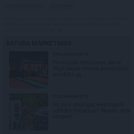
SATIKSMES DROŠĪBA
AUTO ZIŅAS
Publikācijas saturs vai tās jebkāda apjoma daļa ir aizsargāts autortiesību
objekts Autortiesību likuma izpratnē, un tā izmantošana bez izdevēja
atļaujas ir aizliegta. Vairāk lasi
šeit
SATURA MĀRKETINGS
REKLĀMRAKSTS
Pieaugušo dzimšanas diena
Rīgā, idejas atmiņā paliekošām
svinībām
REKLĀMRAKSTS
No kā ir atkarīgas elektroauto
uzlādes izmaksas? Skaidro Viršu
eksperti