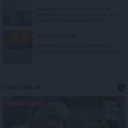
Raupjais šiks Līgatnes mežos: kā
simtgadīga kūts kļuva par modernu
rezidenci ar baseinu un mākslu
INTERJERA DIZAINS
«Michelin» zvaigžņotais Maksims
Cekots atklājis jaunu restorānu «Kíce»
LAUKU MĀJA
PIEMIŅAS STĀSTS