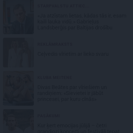
STARPVALSTU ATTIEC...
«Ja atzīstam lietas, kādas tās ir, esam
kaili lauka vidū.» Gabrieļus
Landsberģis par Baltijas drošību
REKLĀMRAKSTS
Ceļvedis vīrietim ar lieko svaru
KLUBA MEITENE
Divas Beātes par vīriešiem un
randiņiem: «Sievietei ir jābūt
princesei, par kuru cīnās»
PASĀKUMI
Kur ķert emocijas jūlijā – četri
grandiozi koncerti un festivāli tepat