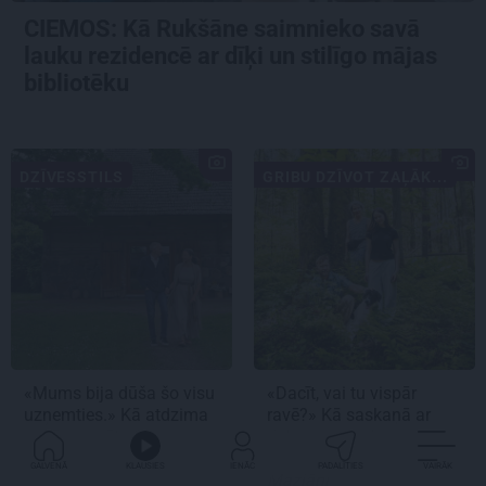
CIEMOS: Kā Rukšāne saimnieko savā
lauku rezidencē ar dīķi un stilīgo mājas
bibliotēku
DZĪVESSTILS
GRIBU DZĪVOT ZAĻĀK...
«Mums bija dūša šo visu
«Dacīt, vai tu vispār
uzņemties.» Kā atdzima
ravē?» Kā saskaņā ar
senā viensēta Salacas
dabu saimnieko
krastā
bioloģiskajā saimniecībā
GALVENĀ
KLAUSIES
IENĀC
PADALĪTIES
VAIRĀK
Mazjāņi