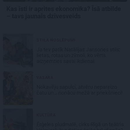
Kas īsti ir aprites ekonomika? Īsā atbilde
– tavs jaunais dzīvesveids
STILA NOSLĒPUMI
Ja tev patīk Natālijas Jansones stils:
lietas, rotas un zīmoli, ko vērts
aizņemties savai ikdienai
VASARA
Nokavēju sapulci, atvēru nepareizo
čatu un… nonācu mežā ar priekšnieci!
KULTŪRA
Ērģeles pludmalē, cirks Rīgā un teātris