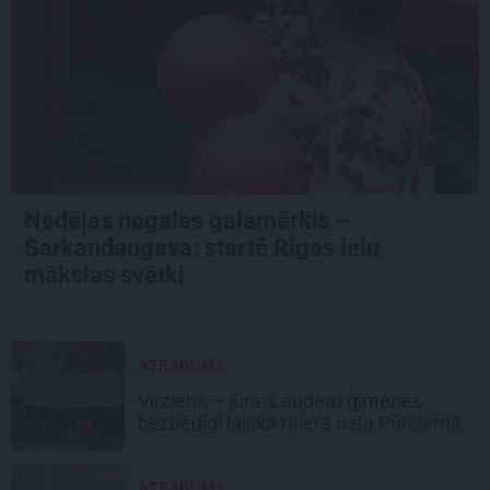
Nedēļas nogales galamērķis –
Sarkandaugava: startē Rīgas ielu
mākslas svētki
ATRADUMS
Virziens – jūra: Lauderu ģimenes
bezbēdīgi laiskā miera osta Pūrciemā
ATRADUMS