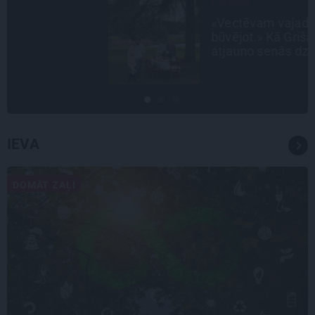
CIEMOS
«Vectēvam vajadzēja to vērienu
būvējot.» Kā Grišānu ģimene
atjauno senās dzimtas mājas
IEVA
DOMĀT ZAĻI