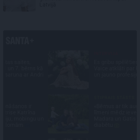
Latvijā
INTERVIJA
Es gribu spēlēties tālāk! Sonora
ā
Vaice atklāti par krīzēm, bērniem
i
un jauno profesiju
STIPRAIS STĀSTS
«Bērnus ar tik augstu cukura
līmeni mēdz ievest jau komā.»
n
Madara un Gatis par dzīvi ar dēla
diabētu