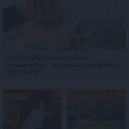
Kad mīlestība beidzas, sākas
«matemātika» – kā nepalikt zaudētājos,
šķirot laulību
PIEREDZE
APCEĻO LATVIJU