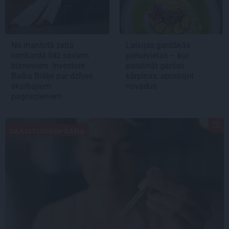
No mantotā zelta
Latvijas gardākās
lombardā līdz saviem
pieturvietas – kur
biznesiem. Investore
palutināt garšas
Baiba Blāķe par dzīves
kārpiņas, apceļojot
skarbajiem
novadus
pagriezieniem
SKAISTUMKOPŠANA