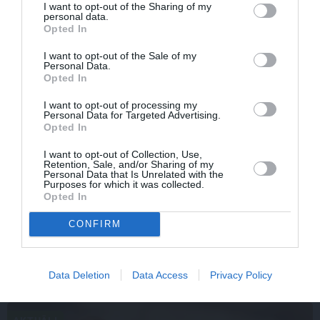
I want to opt-out of the Sharing of my
personal data.
Opted In
I want to opt-out of the Sale of my
Personal Data.
Opted In
I want to opt-out of processing my
Personal Data for Targeted Advertising.
Opted In
I want to opt-out of Collection, Use,
Retention, Sale, and/or Sharing of my
Personal Data that Is Unrelated with the
Olga Dreģe atzīstas, ko viņa 88 gadu vecumā patiešām
Purposes for which it was collected.
Opted In
neprot
CONFIRM
Data Deletion
Data Access
Privacy Policy
IEVAS VESELĪBA