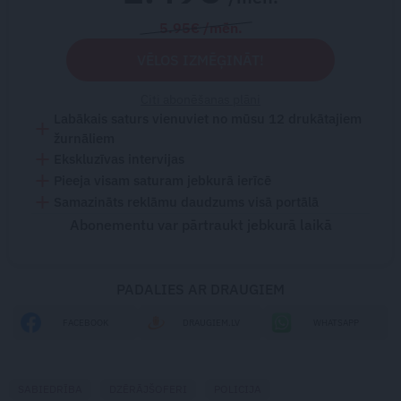
5.95€ /mēn.
VĒLOS IZMĒĢINĀT!
Citi abonēšanas plāni
Labākais saturs vienuviet no mūsu 12 drukātajiem
žurnāliem
Ekskluzīvas intervijas
Pieeja visam saturam jebkurā ierīcē
Samazināts reklāmu daudzums visā portālā
Abonementu var pārtraukt jebkurā laikā
PADALIES AR DRAUGIEM
FACEBOOK
DRAUGIEM.LV
WHATSAPP
SABIEDRĪBA
DZĒRĀJŠOFERI
POLICIJA