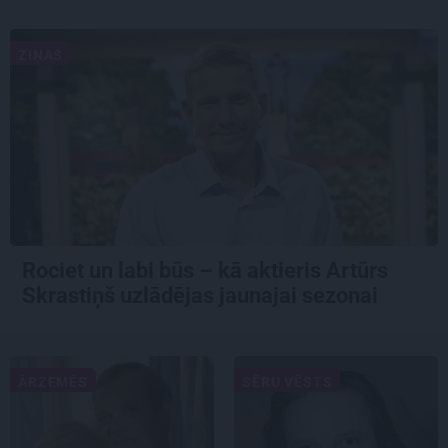
ZIŅAS
Rociet un labi būs – kā aktieris Artūrs
Skrastiņš uzlādējas jaunajai sezonai
ĀRZEMĒS
SĒRU VĒSTS