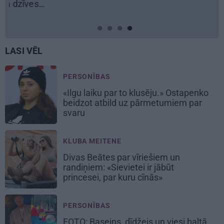
LASI VĒL
PERSONĪBAS
«Ilgu laiku par to klusēju.» Ostapenko
beidzot atbild uz pārmetumiem par
svaru
KLUBA MEITENE
Divas Beātes par vīriešiem un
randiņiem: «Sievietei ir jābūt
princesei, par kuru cīnās»
PERSONĪBAS
FOTO: Baseins, dīdžejs un viesi baltā