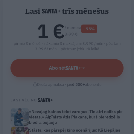
Lasi
trīs mēnešus
1 €
/ mēnesī
−75%
3.99 €
pirmie 3 mēneši · nākamie 3 maksājumi 3.99€ /mēn · pēc tam
3.99 €/ mēn. ·
pārtrauc jebkurā laikā
Abonēt
→
Droša apmaksa · jau
6 500
+
abonentu
LASI VĒL NO
«Nevajag kalnos tēlot varoņus! Tie ātri noliks pie
vietas.» Alpīnists Atis Plakans, kurš pieredzējis
biedra bojāeju
Stāsts, kas pārspēj kino scenārijus: Kā Liepājas