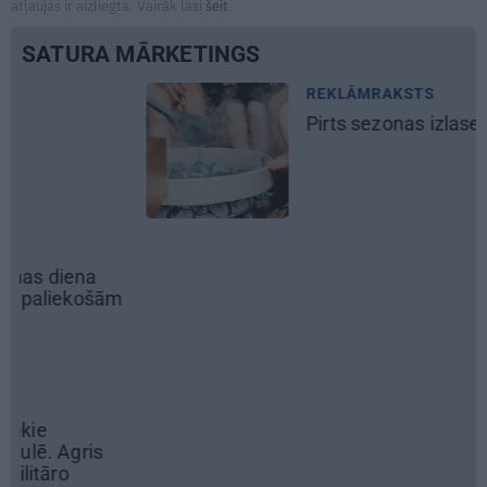
atļaujas ir aizliegta. Vairāk lasi
šeit
SATURA MĀRKETINGS
REKLĀMRAKSTS
Pirts sezonas izlase