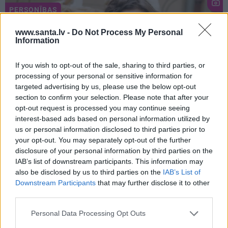
PERSONĪBAS
www.santa.lv -
Do Not Process My Personal
Information
If you wish to opt-out of the sale, sharing to third parties, or
processing of your personal or sensitive information for
targeted advertising by us, please use the below opt-out
section to confirm your selection. Please note that after your
opt-out request is processed you may continue seeing
FOTO: «Man sākās jauna dzīves
interest-based ads based on personal information utilized by
us or personal information disclosed to third parties prior to
dimensija.» Naumova paziņo skaistus
your opt-out. You may separately opt-out of the further
jaunumus ģimenē
disclosure of your personal information by third parties on the
IAB’s list of downstream participants. This information may
also be disclosed by us to third parties on the
IAB’s List of
Downstream Participants
that may further disclose it to other
MENTĀLĀ VESELĪBA
PERSONĪBAS
third parties.
Personal Data Processing Opt Outs