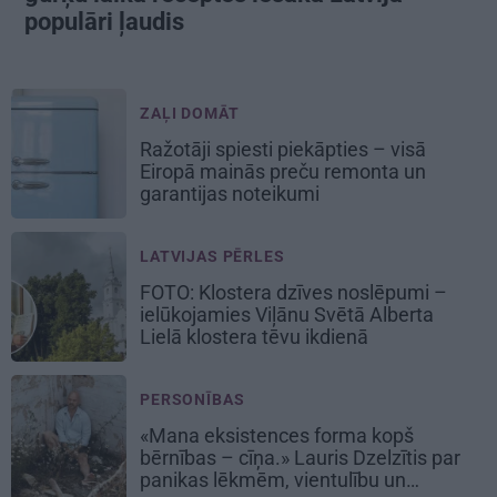
populāri ļaudis
ZAĻI DOMĀT
Ražotāji spiesti piekāpties – visā
Eiropā mainās preču remonta un
garantijas noteikumi
LATVIJAS PĒRLES
FOTO: Klostera dzīves noslēpumi –
ielūkojamies Viļānu Svētā Alberta
Lielā klostera tēvu ikdienā
PERSONĪBAS
«Mana eksistences forma kopš
bērnības – cīņa.» Lauris Dzelzītis par
panikas lēkmēm, vientulību un