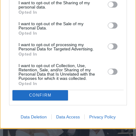
I want to opt-out of the Sharing of my
personal data.
Opted In
I want to opt-out of the Sale of my
Personal Data.
Opted In
Asiņainā
TikTok
tiešraide
«Ilgu laiku par to
šokē visus: Peress
klusēju.» Ostapenko
I want to opt-out of processing my
Personal Data for Targeted Advertising.
Hiltons nogādāts
beidzot atbild uz
Opted In
slimnīcā
pārmetumiem par svaru
I want to opt-out of Collection, Use,
Retention, Sale, and/or Sharing of my
Personal Data that Is Unrelated with the
KULTŪRA
Purposes for which it was collected.
Opted In
CONFIRM
Data Deletion
Data Access
Privacy Policy