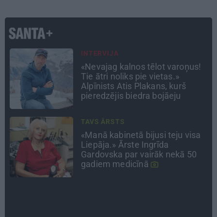
PSIHOLOĢIJA
Mūsdienu epidēmija –
pieskārienu bads. Kāpēc
platonisks glāsts reizēm ir
svarīgāks par seksuālu tuvību
ATTIECĪBAS
Ko darīt, ja esi kopā ar
pieauguša vīrieša ķermenī
noslēpušos puišeli?
CEĻOJUMA PLĀNS
Draudzeņu ceļojums bez
drāmām: noderīgi padomi