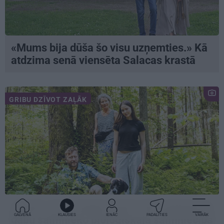
«Mums bija dūša šo visu uzņemties.» Kā
atdzima senā viensēta Salacas krastā
GRIBU DZĪVOT ZAĻĀK
«Dacīt, vai tu vispār ravē?» Kā saskaņā ar
GALVENĀ
KLAUSIES
IENĀC
PADALĪTIES
VAIRĀK
dabu saimnieko bioloģiskajā saimniecībā