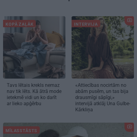
KOPĀ ZAĻĀK
INTERVIJA
Tavs lētais krekls nemaz
«Attiecības nocirtām no
nav tik lēts. Kā ātrā mode
abām pusēm, un tas bija
ietekmē vidi un ko darīt
drausmīgi sāpīgi,»
ar lieko apģērbu
intervijā atklāj Una Gulbe-
Kārkliņa
MĪLASSTĀSTS