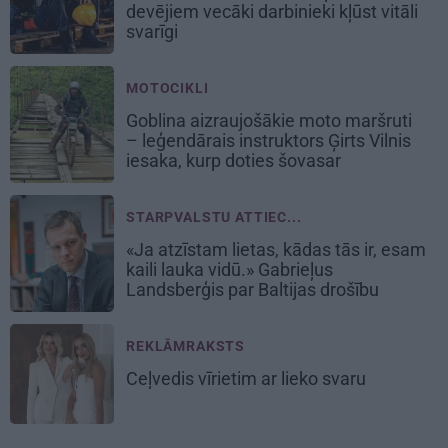
devējiem vecāki darbinieki kļūst vitāli
svarīgi
MOTOCIKLI
Goblina aizraujošākie moto maršruti
– leģendārais instruktors Ģirts Vilnis
iesaka, kurp doties šovasar
STARPVALSTU ATTIEC...
«Ja atzīstam lietas, kādas tās ir, esam
kaili lauka vidū.» Gabrieļus
Landsberģis par Baltijas drošību
REKLĀMRAKSTS
Ceļvedis vīrietim ar lieko svaru