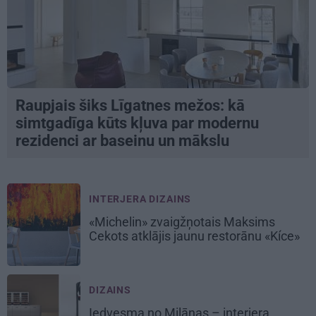
Raupjais šiks Līgatnes mežos: kā
simtgadīga kūts kļuva par modernu
rezidenci ar baseinu un mākslu
INTERJERA DIZAINS
«Michelin» zvaigžņotais Maksims
Cekots atklājis jaunu restorānu «Kíce»
DIZAINS
Iedvesma no Milānas – interjera