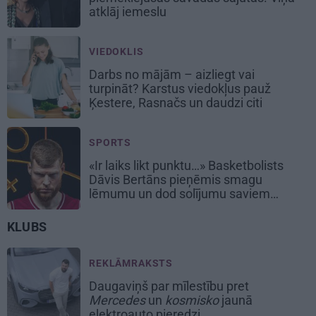
atklāj iemeslu
VIEDOKLIS
Darbs no mājām – aizliegt vai
turpināt? Karstus viedokļus pauž
Ķestere, Rasnačs un daudzi citi
SPORTS
«Ir laiks likt punktu…» Basketbolists
Dāvis Bertāns pieņēmis smagu
lēmumu un dod solījumu saviem
biedriem
KLUBS
REKLĀMRAKSTS
Daugaviņš par mīlestību pret
Mercedes
un
kosmisko
jaunā
elektroauto pieredzi