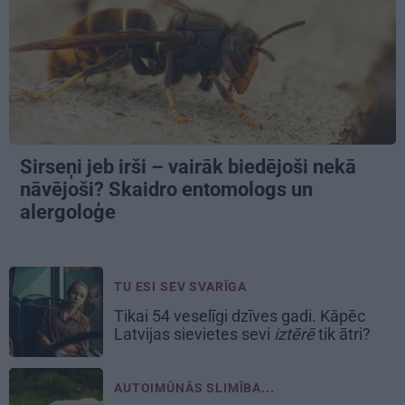
Sirseņi jeb irši – vairāk biedējoši nekā
nāvējoši? Skaidro entomologs un
alergoloģe
TU ESI SEV SVARĪGA
Tikai 54 veselīgi dzīves gadi. Kāpēc
Latvijas sievietes sevi
iztērē
tik ātri?
AUTOIMŪNĀS SLIMĪBA...