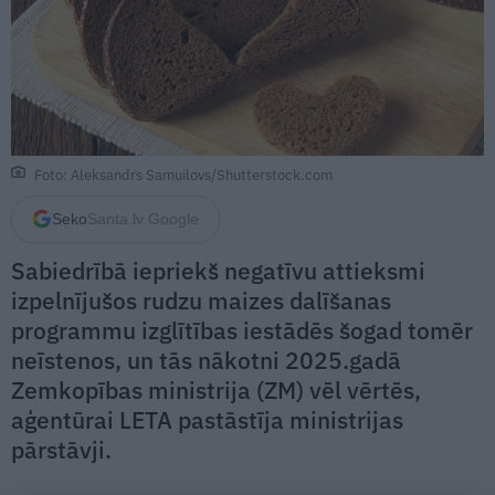
Foto: Aleksandrs Samuilovs/Shutterstock.com
Seko
Santa.lv Google
Sabiedrībā iepriekš negatīvu attieksmi
izpelnījušos rudzu maizes dalīšanas
programmu izglītības iestādēs šogad tomēr
neīstenos, un tās nākotni 2025.gadā
Zemkopības ministrija (ZM) vēl vērtēs,
aģentūrai LETA pastāstīja ministrijas
pārstāvji.