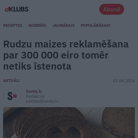
Abonē
RECEPTES
NODERĪGI
JAUNĀKAIS
POPULĀRĀKAIS
Rudzu maizes reklamēšana
par 300 000 eiro tomēr
netiks īstenota
AKTUĀLI
03.09.2024
Santa.lv
Redakcija
portals@santa.lv