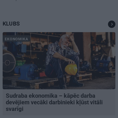
KLUBS
EKONOMIKA
Sudraba ekonomika – kāpēc darba
devējiem vecāki darbinieki kļūst vitāli
svarīgi