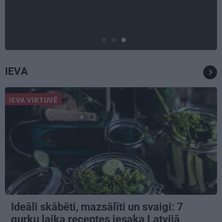
plānošanai un 16 galamērķu
idejas
IEVA
IEVA VIRTUVĒ
Ideāli skābēti, mazsālīti un svaigi: 7
gurķu laika receptes iesaka Latvijā