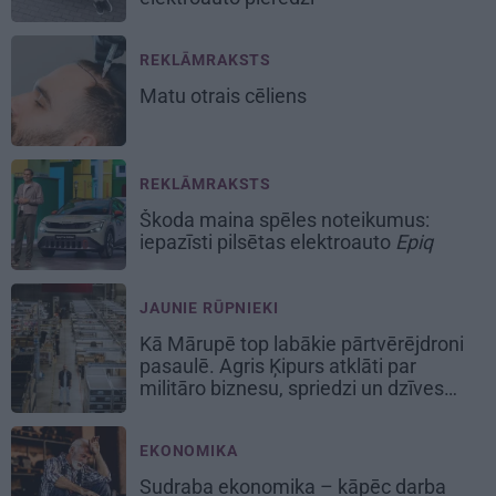
REKLĀMRAKSTS
Matu otrais cēliens
REKLĀMRAKSTS
Škoda maina spēles noteikumus:
iepazīsti pilsētas elektroauto
Epiq
JAUNIE RŪPNIEKI
Kā Mārupē top labākie pārtvērējdroni
pasaulē. Agris Ķipurs atklāti par
militāro biznesu, spriedzi un dzīves
draivu
EKONOMIKA
Sudraba ekonomika – kāpēc darba