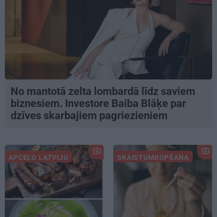
No mantotā zelta lombardā līdz saviem
biznesiem. Investore Baiba Blāķe par
dzīves skarbajiem pagriezieniem
APCEĻO LATVIJU
SKAISTUMKOPŠANA