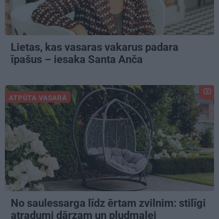
Lietas, kas vasaras vakarus padara
īpašus – iesaka Santa Anča
ATPŪTA VASARĀ
No saulessarga līdz ērtam zvilnim: stilīgi
atradumi dārzam un pludmalei