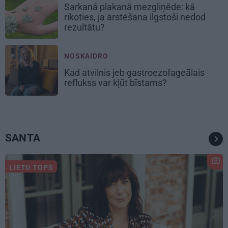
Sarkanā plakanā mezgliņēde: kā
rīkoties, ja ārstēšana ilgstoši nedod
rezultātu?
NOSKAIDRO
Kad atvilnis jeb gastroezofageālais
reflukss var kļūt bīstams?
SANTA
LIETU TOPS