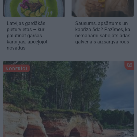
Latvijas gardākās
Sausums, apsārtums un
pieturvietas – kur
kaprīza āda? Pazīmes, ka
palutināt garšas
nemanāmi sabojāts ādas
kārpiņas, apceļojot
galvenais aizsargvairogs
novadus
NODERĪGI