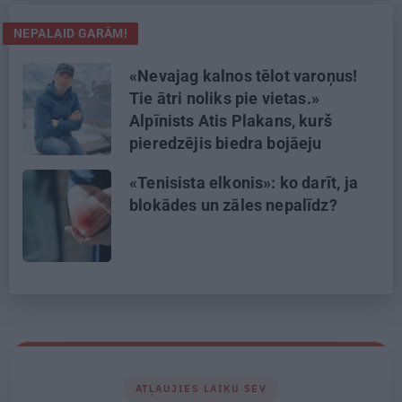
NEPALAID GARĀM!
«Nevajag kalnos tēlot varoņus!
Tie ātri noliks pie vietas.»
Alpīnists Atis Plakans, kurš
pieredzējis biedra bojāeju
«Tenisista elkonis»: ko darīt, ja
blokādes un zāles nepalīdz?
ATĻAUJIES LAIKU SEV