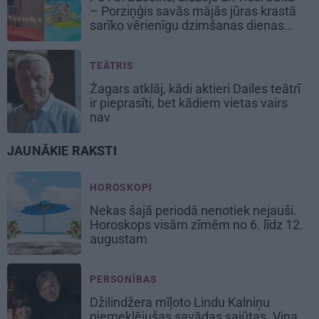
– Porziņģis savās mājās jūras krastā
sarīko vērienīgu dzimšanas dienas
balli
TEĀTRIS
Žagars atklāj, kādi aktieri Dailes teātrī
ir pieprasīti, bet kādiem vietas vairs
nav
JAUNĀKIE RAKSTI
HOROSKOPI
Nekas šajā periodā nenotiek nejauši.
Horoskops visām zīmēm no 6. līdz 12.
augustam
PERSONĪBAS
Džilindžera mīļoto Lindu Kalniņu
piemeklējušas savādas sajūtas. Viņa