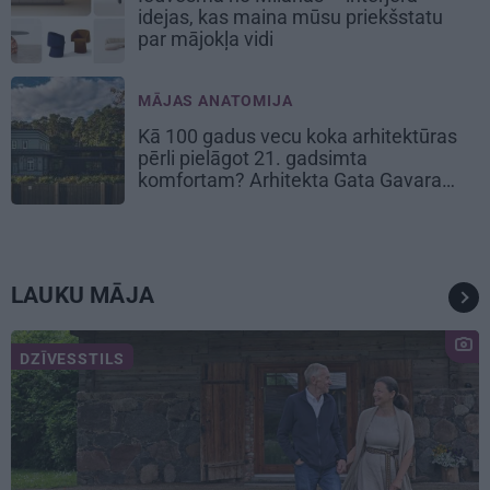
idejas, kas maina mūsu priekšstatu
par mājokļa vidi
MĀJAS ANATOMIJA
Kā 100 gadus vecu koka arhitektūras
pērli pielāgot 21. gadsimta
komfortam? Arhitekta Gata Gavara
pieredze
LAUKU MĀJA
DZĪVESSTILS