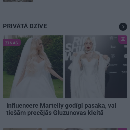
atgriešanos teātrī
PRIVĀTĀ DZĪVE
ZIŅAS
Influencere Martelly godīgi pasaka, vai
tiešām precējās Gluzunovas kleitā