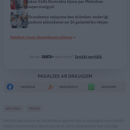
zēns Volfs Ruvinskis kļuva par Meksikas
superzvaigzni
Draudzeņu ceļojums bez drāmām: noderīgi
padomi plānošanai un 16 galamērķu idejas
→
Aplūkot visus abonēšanas plānus
Jau esi
abonents?
Ienākt portālā
PADALIES AR DRAUGIEM
FACEBOOK
DRAUGIEM.LV
WHATSAPP
AKTUĀLI
MAIZE
Publikācijas saturs vai tās jebkāda apjoma daļa ir aizsargāts autortiesību
objekts Autortiesību likuma izpratnē, un tā izmantošana bez izdevēja