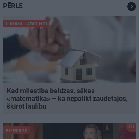
PĒRLE
LIKUMA LABIRINTI
Kad mīlestība beidzas, sākas
«matemātika» – kā nepalikt zaudētājos,
šķirot laulību
PIEREDZE