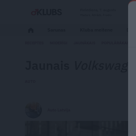
Piektdiena, 7. augusts
Madars, Alfrēds, Fredis
Sarunas
Kluba meitene
Dzīv
RECEPTES
NODERĪGI
JAUNĀKAIS
POPULĀRĀKAIS
Jaunais
Volkswage
AUTO
Auto Latvija