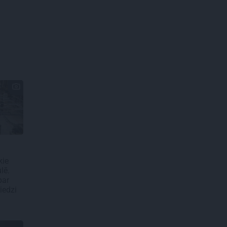
kie
lē.
par
iedzi