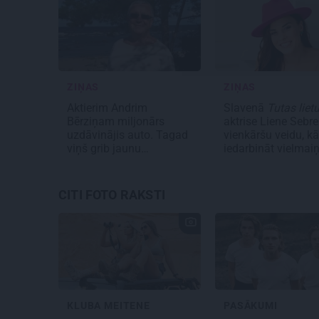
ZIŅAS
ZIŅAS
Aktierim Andrim
Slavenā
Tutas liet
Bērziņam miljonārs
aktrise Liene Sebre
uzdāvinājis auto. Tagad
vienkāršu veidu, kā
viņš grib jaunu…
iedarbināt vielmai
CITI FOTO RAKSTI
KLUBA MEITENE
PASĀKUMI