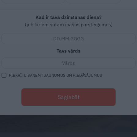
Kad ir tava dzimšanas diena?
(jubilāriem sūtām īpašus pārsteigumus)
Tavs vārds
PIEKRĪTU SAŅEMT JAUNUMUS UN PIEDĀVĀJUMUS
Saglabāt