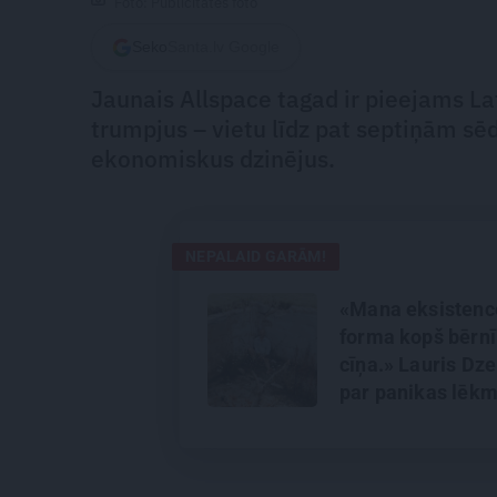
Foto: Publicitātes foto
Seko
Santa.lv Google
Jaunais Allspace tagad ir pieejams Lat
trumpjus – vietu līdz pat septiņām s
ekonomiskus dzinējus.
NEPALAID GARĀM!
«Mana eksistenc
forma kopš bērnī
cīņa.» Lauris Dzel
par panikas lēk
vientulību un
atgriešanos teāt