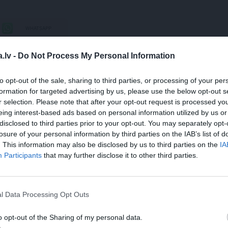
WHATSAPP
.lv -
Do Not Process My Personal Information
GEN
ĢIMENES AUTO
AUTO ZIŅAS
to opt-out of the sale, sharing to third parties, or processing of your per
 aizsargāts autortiesību objekts Autortiesību likuma izpratnē, un tā
formation for targeted advertising by us, please use the below opt-out s
rāk lasi
šeit
r selection. Please note that after your opt-out request is processed y
eing interest-based ads based on personal information utilized by us or
JA
disclosed to third parties prior to your opt-out. You may separately opt-
losure of your personal information by third parties on the IAB’s list of
s!
. This information may also be disclosed by us to third parties on the
IA
Participants
that may further disclose it to other third parties.
 Santa.lv profilu vai kādu no šiem sociālo tīklu profili
l Data Processing Opt Outs
o opt-out of the Sharing of my personal data.