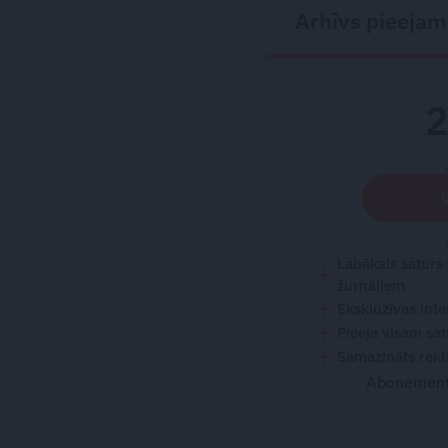
Arhīvs pieejam
Labākais saturs
žurnāliem
Ekskluzīvas inte
Pieeja visam sa
Samazināts rekl
Abonementu