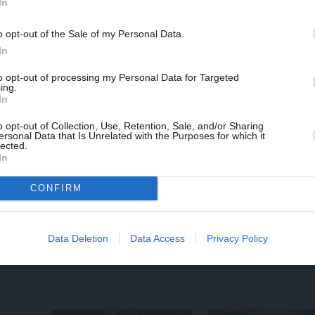
In
o opt-out of the Sale of my Personal Data.
In
to opt-out of processing my Personal Data for Targeted
ing.
In
o opt-out of Collection, Use, Retention, Sale, and/or Sharing
ersonal Data that Is Unrelated with the Purposes for which it
lected.
In
MĀJA
REKLĀMRAKSTS
e
Līga un Ēriks būvē savu
Daugaviņš par
CONFIRM
ē.
sapņu māju: Brīdis, kad
mīlestību pret
ar
būvobjektā ienāk māju
Mercedes
un
kosm
izjūta
jaunā elektroauto
pieredzi
Data Deletion
Data Access
Privacy Policy