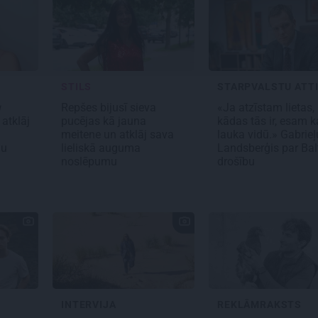
STILS
STARPVALSTU ATTI
u
Repšes bijusī sieva
«Ja atzīstam lietas,
 atklāj
pucējas kā jauna
kādas tās ir, esam ka
meitene un atklāj sava
lauka vidū.» Gabrieļ
ņu
lieliskā auguma
Landsberģis par Bal
noslēpumu
drošību
INTERVIJA
REKLĀMRAKSTS