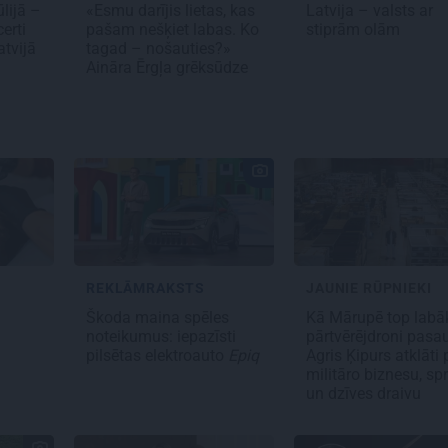
ūlijā –
«Esmu darījis lietas, kas
Latvija – valsts ar
erti
pašam nešķiet labas. Ko
stiprām olām
atvijā
tagad – nošauties?»
Aināra Ērgļa grēksūdze
REKLĀMRAKSTS
JAUNIE RŪPNIEKI
s
Škoda maina spēles
Kā Mārupē top labā
noteikumus: iepazīsti
pārtvērējdroni pasau
pilsētas elektroauto
Epiq
Agris Ķipurs atklāti 
militāro biznesu, spr
un dzīves draivu