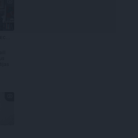
EC...
ili
us
tijas