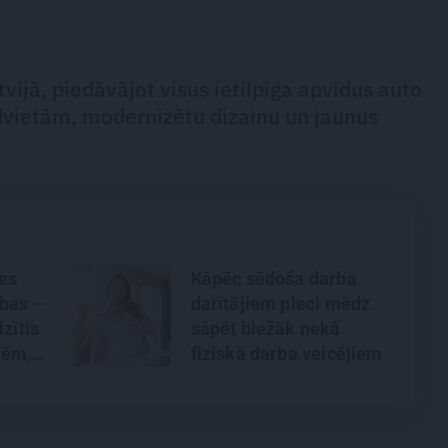
vijā, piedāvājot visus ietilpīga apvidus auto
ēdvietām, modernizētu dizainu un jaunus
es
Kāpēc sēdoša darba
bas –
darītājiem pleci mēdz
zītis
sāpēt biežāk nekā
mēm,
fiziskā darba veicējiem
rī