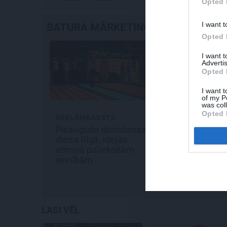
Opted 
I want t
SATURA MĀRKETINGS
Opted 
I want 
Advertis
Opted 
I want t
of my P
was col
Opted 
REKLĀMRAKSTS
JAUNIE RŪPNIEKI
Pieaugušo dzimšanas
Kā Mārupē top labāki
diena Rīgā, idejas
pārtvērējdroni pasaul
atmiņā paliekošām
Agris Ķipurs atklāti p
svinībām
militāro biznesu,
spriedzi un dzīves
draivu
LASI VĒL