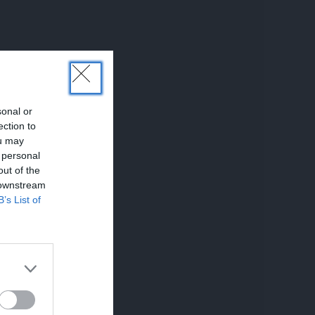
sonal or
ection to
ou may
 personal
UNĀKIE
out of the
 downstream
B’s List of
em.