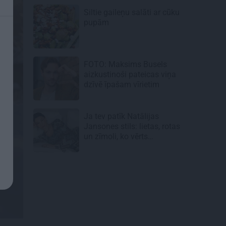
Siltie gaileņu salāti
ar cūku
pupām
FOTO: Maksims Busels
aizkustinoši pateicas viņa
dzīvē īpašam vīrietim
Ja tev patīk Natālijas
Jansones stils: lietas, rotas
un zīmoli, ko vērts
aizņemties savai ikdienai