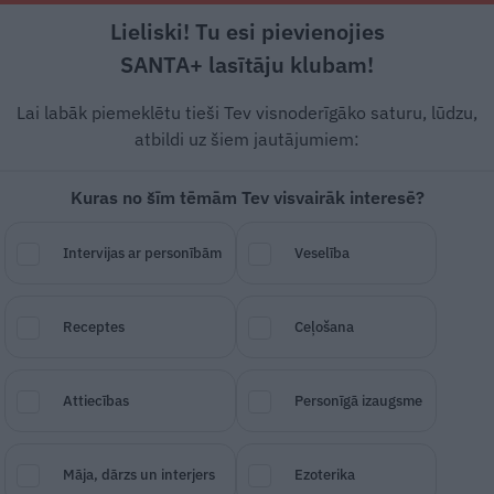
Lieliski! Tu esi pievienojies
Rīga +21°C
Daļēji apmācies, R/DR vējš, 5.26 m/s
SANTA+ lasītāju klubam!
esstils
Auto
Lietu tops
Gadžeti
Vēstur
Lai labāk piemeklētu tieši Tev visnoderīgāko saturu, lūdzu,
atbildi uz šiem jautājumiem:
Kuras no šīm tēmām Tev visvairāk interesē?
n Allspace
ieradies Latv
Intervijas ar personībām
Veselība
SAGLABĀ RAKSTU
DALĪTIES
08.
Receptes
Ceļošana
Attiecības
Personīgā izaugsme
Māja, dārzs un interjers
Ezoterika