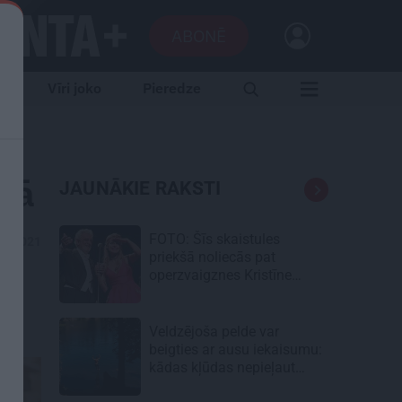
ABONĒ
e
Vīri joko
Pieredze
ijā
JAUNĀKIE RAKSTI
FOTO: Šīs skaistules
12.2021
priekšā noliecās pat
operzvaigznes Kristīne
Opolais un Plasido
Domingo
Veldzējoša pelde var
beigties ar ausu iekaisumu:
kādas kļūdas nepieļaut
vasarā?