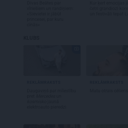
Divas Beātes par
Kur ķert emocijas j
vīriešiem un randiņiem:
četri grandiozi konc
«Sievietei ir jābūt
un festivāli tepat L
princesei, par kuru
cīnās»
KLUBS
REKLĀMRAKSTS
REKLĀMRAKSTS
Daugaviņš par mīlestību
Matu otrais cēlien
pret
Mercedes
un
kosmisko
jaunā
elektroauto pieredzi