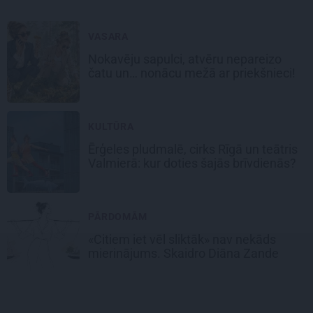
VASARA
Nokavēju sapulci, atvēru nepareizo
čatu un… nonācu mežā ar priekšnieci!
KULTŪRA
Ērģeles pludmalē, cirks Rīgā un teātris
Valmierā: kur doties šajās brīvdienās?
PĀRDOMĀM
«Citiem iet vēl sliktāk» nav nekāds
mierinājums. Skaidro Diāna Zande