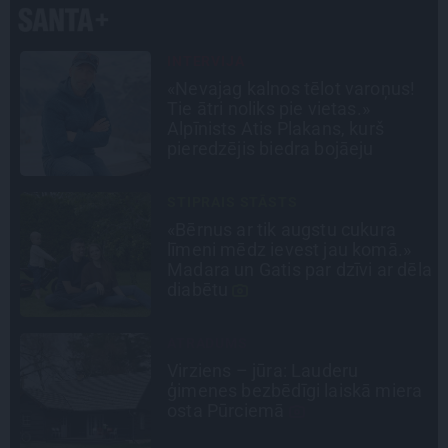
CIEMOS
Kas slēpjas Kuldīgas vecpilsētas
pagalmos? Dārzi, kuros atļauts
būt nepieklājīgi ziņkārīgam
INTERVIJA
Tumši samtaina balss un
tērauda mugurkauls. Raimonda
ēla
Paula jaunā mūza – Gerda
Timrota
DZĪVESSTĀSTS
Stāsts, kas pārspēj kino
a
scenārijus: Kā Liepājas zēns
Volfs Ruvinskis kļuva par
Meksikas superzvaigzni