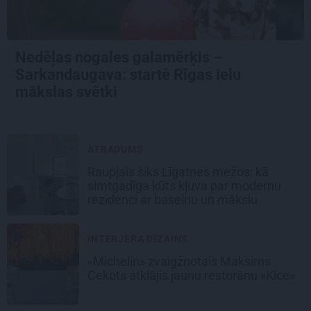
Nedēļas nogales galamērķis –
Sarkandaugava: startē Rīgas ielu
mākslas svētki
ATRADUMS
Raupjais šiks Līgatnes mežos: kā
simtgadīga kūts kļuva par modernu
rezidenci ar baseinu un mākslu
INTERJERA DIZAINS
«Michelin» zvaigžņotais Maksims
Cekots atklājis jaunu restorānu «Kíce»