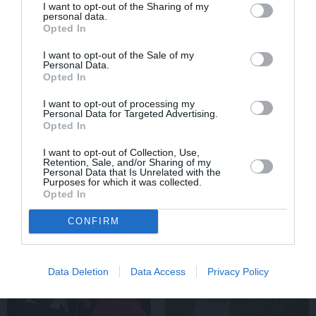
I want to opt-out of the Sharing of my
personal data.
Opted In
I want to opt-out of the Sale of my
Personal Data.
Opted In
I want to opt-out of processing my
Personal Data for Targeted Advertising.
«Viņa gatavojās pārejai.» Slavenās
Opted In
folkloristes meita atceras Helmī Staltes
dzīves izskaņu
I want to opt-out of Collection, Use,
Retention, Sale, and/or Sharing of my
Personal Data that Is Unrelated with the
Purposes for which it was collected.
Opted In
ZIŅAS
PERSONĪBAS
CONFIRM
Data Deletion
Data Access
Privacy Policy