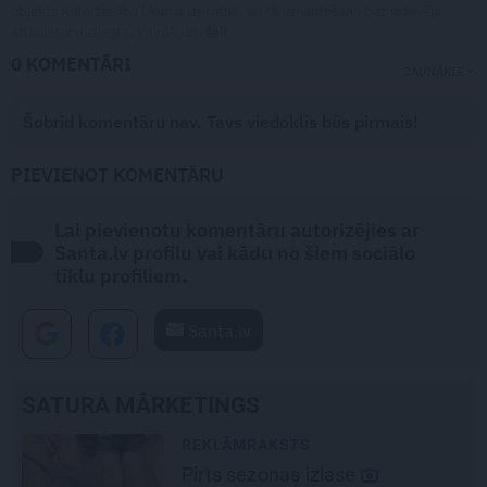
objekts Autortiesību likuma izpratnē, un tā izmantošana bez izdevēja
atļaujas ir aizliegta. Vairāk lasi
šeit
0 KOMENTĀRI
JAUNĀKIE
Šobrīd komentāru nav. Tavs viedoklis būs pirmais!
PIEVIENOT KOMENTĀRU
Lai pievienotu komentāru autorizējies ar
Santa.lv profilu vai kādu no šiem sociālo
tīklu profiliem.
Santa.lv
SATURA MĀRKETINGS
JAUNIE RŪPNIEKI
Kā Mārupē top labākie