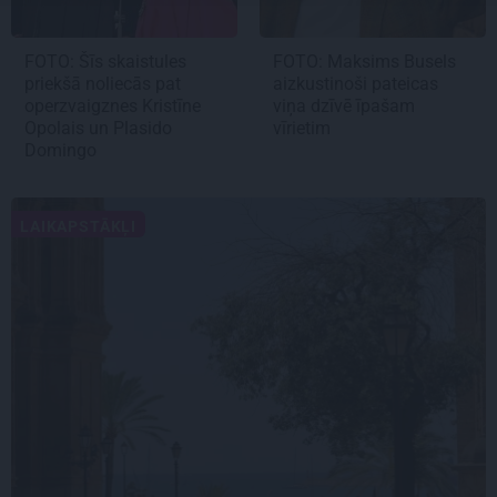
FOTO: Šīs skaistules
FOTO: Maksims Busels
priekšā noliecās pat
aizkustinoši pateicas
operzvaigznes Kristīne
viņa dzīvē īpašam
Opolais un Plasido
vīrietim
Domingo
LAIKAPSTĀKĻI