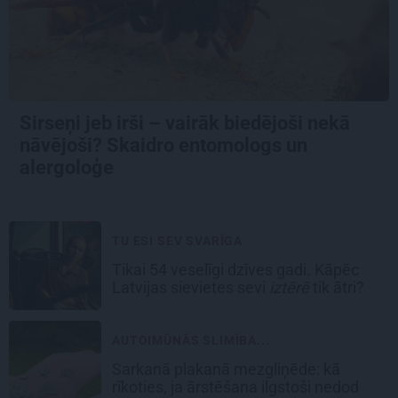
Sirseņi jeb irši – vairāk biedējoši nekā
nāvējoši? Skaidro entomologs un
alergoloģe
TU ESI SEV SVARĪGA
Tikai 54 veselīgi dzīves gadi. Kāpēc
Latvijas sievietes sevi
iztērē
tik ātri?
AUTOIMŪNĀS SLIMĪBA...
Sarkanā plakanā mezgliņēde: kā
rīkoties, ja ārstēšana ilgstoši nedod