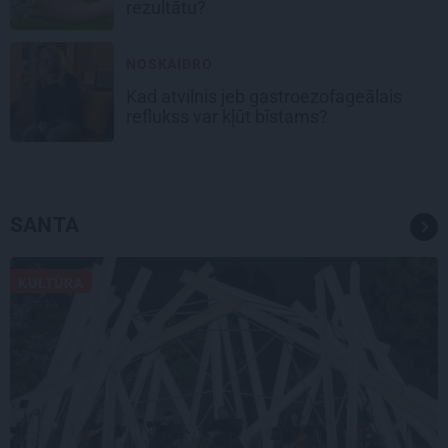
rezultātu?
NOSKAIDRO
Kad atvilnis jeb gastroezofageālais
reflukss var kļūt bīstams?
SANTA
KULTŪRA