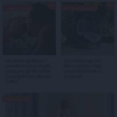
PSIHOLOĢIJA
ATPŪTA VASARĀ
Mūsdienu epidēmija –
No saulessarga līdz
pieskārienu bads. Kāpēc
ērtam zvilnim: stilīgi
platonisks glāsts reizēm
atradumi dārzam un
ir svarīgāks par seksuālu
pludmalei
tuvību
KOPĀ ZAĻĀK