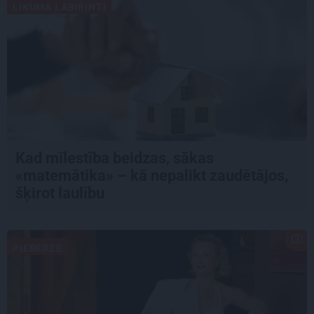
LIKUMA LABIRINTI
Kad mīlestība beidzas, sākas
«matemātika» – kā nepalikt zaudētājos,
šķirot laulību
PIEREDZE