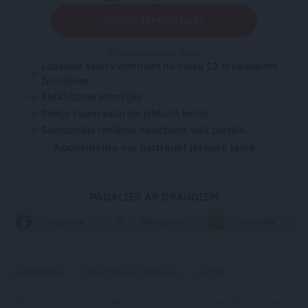
VĒLOS IZMĒĢINĀT!
Citi abonēšanas plāni
Labākais saturs vienuviet no mūsu 12 drukātajiem
žurnāliem
Ekskluzīvas intervijas
Pieeja visam saturam jebkurā ierīcē
Samazināts reklāmu daudzums visā portālā
Abonementu var pārtraukt jebkurā laikā
PADALIES AR DRAUGIEM
FACEBOOK
DRAUGIEM.LV
WHATSAPP
SABIEDRĪBA
NEKUSTAMAIS ĪPAŠUMS
MUIŽA
Publikācijas saturs vai tās jebkāda apjoma daļa ir aizsargāts autortiesību