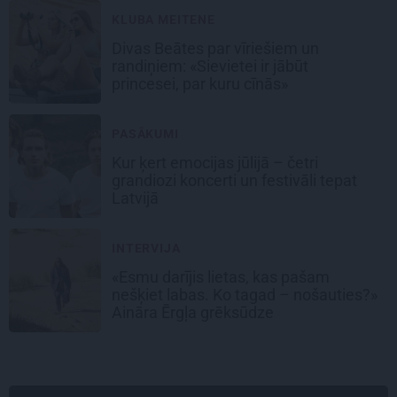
KLUBA MEITENE
Divas Beātes par vīriešiem un
randiņiem: «Sievietei ir jābūt
princesei, par kuru cīnās»
PASĀKUMI
Kur ķert emocijas jūlijā – četri
grandiozi koncerti un festivāli tepat
Latvijā
INTERVIJA
«Esmu darījis lietas, kas pašam
nešķiet labas. Ko tagad – nošauties?»
Aināra Ērgļa grēksūdze