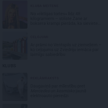
KLUBA MEITENE
No «riktīgas tortes» līdz 48
kilogramiem – stiliste Zane ar
boksera krampi pierāda, ka sievietes
gribasspēkam nav robežu
CEĻOJUMI
Ar prāmi no Ventspils uz ziemeļiem –
ko ceļojums uz Zviedriju iemāca par
laimīgu sabiedrību
KLUBS
REKLĀMRAKSTS
Daugaviņš par mīlestību pret
Mercedes
un
kosmisko
jaunā
elektroauto pieredzi