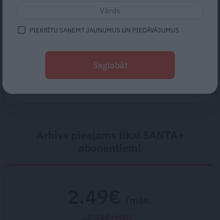
kurš nekad nekonfliktēja?
PIEKRĪTU SAŅEMT JAUNUMUS UN PIEDĀVĀJUMUS
Kāpēc sēdoša darba darītājiem
pleci mēdz sāpēt biežāk nekā
Saglabāt
fiziskā darba veicējiem
Arhīvs pieejams tikai SANTA+
abonentiem!
2.49€
/mēn.
5.95€ /mēn.