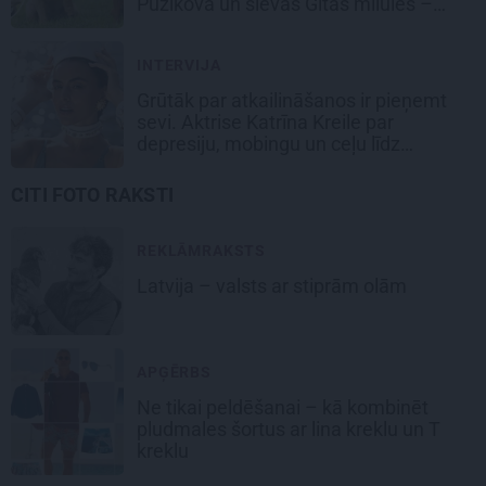
Puzikova un sievas Gitas mīlules –
Faira un Late
INTERVIJA
Grūtāk par atkailināšanos ir pieņemt
sevi. Aktrise Katrīna Kreile par
depresiju, mobingu un ceļu līdz
lielajām lomām
CITI FOTO RAKSTI
REKLĀMRAKSTS
Latvija – valsts ar stiprām olām
APĢĒRBS
Ne tikai peldēšanai – kā kombinēt
pludmales šortus ar lina kreklu un T
kreklu