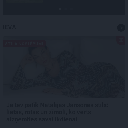
IEVA
STILA NOSLĒPUMI
Ja tev patīk Natālijas Jansones stils:
lietas, rotas un zīmoli, ko vērts
aizņemties savai ikdienai