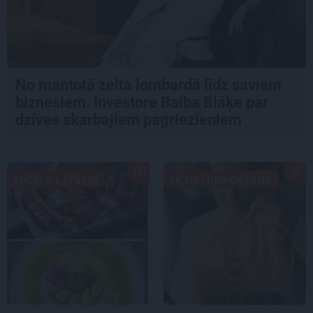
No mantotā zelta lombardā līdz saviem
biznesiem. Investore Baiba Blāķe par
dzīves skarbajiem pagriezieniem
APCEĻO LATVIJU
SKAISTUMKOPŠANA