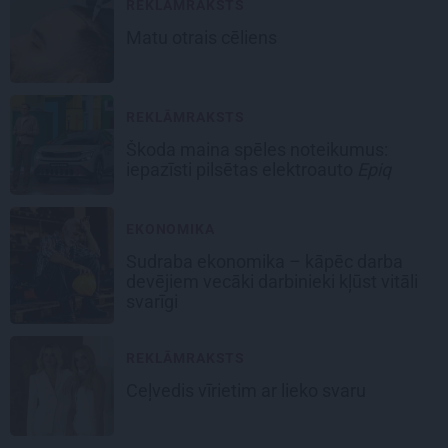
REKLĀMRAKSTS
Matu otrais cēliens
REKLĀMRAKSTS
Škoda maina spēles noteikumus:
iepazīsti pilsētas elektroauto
Epiq
EKONOMIKA
Sudraba ekonomika – kāpēc darba
devējiem vecāki darbinieki kļūst vitāli
svarīgi
REKLĀMRAKSTS
Ceļvedis vīrietim ar lieko svaru