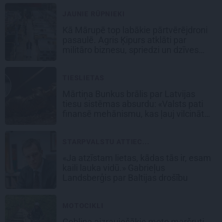
JAUNIE RŪPNIEKI
Kā Mārupē top labākie pārtvērējdroni
pasaulē. Agris Ķipurs atklāti par
militāro biznesu, spriedzi un dzīves
draivu
TIESLIETAS
Mārtiņa Bunkus brālis par Latvijas
tiesu sistēmas absurdu: «Valsts pati
finansē mehānismu, kas ļauj vilcināt
laiku.»
STARPVALSTU ATTIEC...
«Ja atzīstam lietas, kādas tās ir, esam
kaili lauka vidū.» Gabrieļus
Landsberģis par Baltijas drošību
MOTOCIKLI
Goblina aizraujošākie moto maršruti