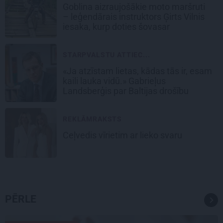
Goblina aizraujošākie moto maršruti
– leģendārais instruktors Ģirts Vilnis
iesaka, kurp doties šovasar
STARPVALSTU ATTIEC...
«Ja atzīstam lietas, kādas tās ir, esam
kaili lauka vidū.» Gabrieļus
Landsberģis par Baltijas drošību
REKLĀMRAKSTS
Ceļvedis vīrietim ar lieko svaru
PĒRLE