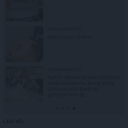
pārtvērējdroni pasaulē. Agris
Ķipurs atklāti par militāro
biznesu, spriedzi un dzīves
draivu
REKLĀMRAKSTS
Pēteris Zālītis: Esmu prāta
mākslinieks
REKLĀMRAKSTS
Daugaviņš par mīlestību pret
Mercedes
un
kosmisko
jaunā
elektroauto pieredzi
LASI VĒL