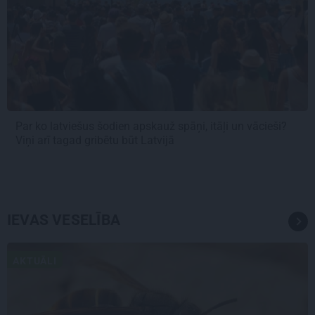
Par ko latviešus šodien apskauž spāņi, itāļi un vācieši?
Viņi arī tagad gribētu būt Latvijā
IEVAS VESELĪBA
AKTUĀLI