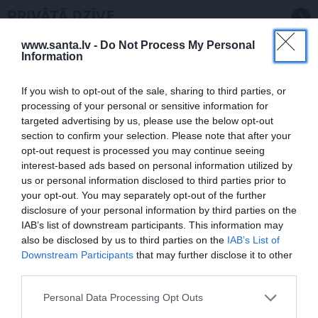
PRIVĀTĀ DZĪVE
www.santa.lv -
Do Not Process My Personal
Information
PIEMIŅA
If you wish to opt-out of the sale, sharing to third parties, or
processing of your personal or sensitive information for
targeted advertising by us, please use the below opt-out
section to confirm your selection. Please note that after your
opt-out request is processed you may continue seeing
interest-based ads based on personal information utilized by
us or personal information disclosed to third parties prior to
your opt-out. You may separately opt-out of the further
FOTO: Ļaudis atvadās no mūžībā
disclosure of your personal information by third parties on the
IAB’s list of downstream participants. This information may
aizsauktā narkologa Jāņa Strazdiņa
also be disclosed by us to third parties on the
IAB’s List of
Downstream Participants
that may further disclose it to other
third parties.
PIEMIŅA
Personal Data Processing Opt Outs