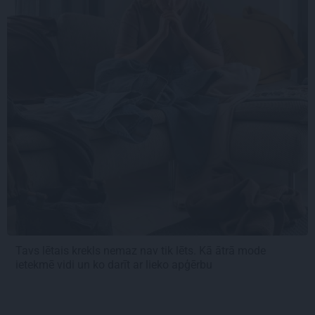
Tavs lētais krekls nemaz nav tik lēts. Kā ātrā mode
ietekmē vidi un ko darīt ar lieko apģērbu