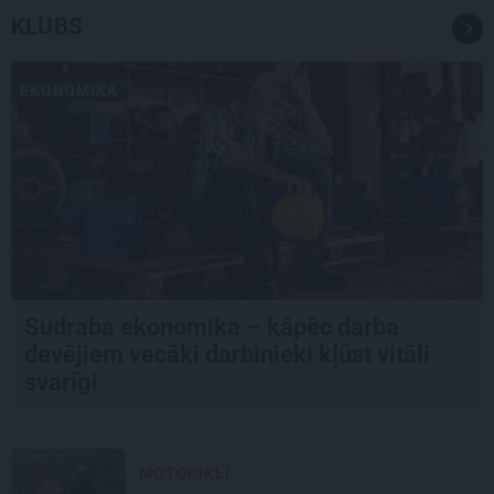
KLUBS
EKONOMIKA
Sudraba ekonomika – kāpēc darba
devējiem vecāki darbinieki kļūst vitāli
svarīgi
MOTOCIKLI