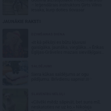
– leģendārais instruktors Ģirts Vilnis
iesaka, kurp doties šovasar
JAUNĀKIE RAKSTI
DZIMŠANAS DIENA
«It kā pēkšņi es būtu kļuvusi
gaisīgāka, jaunāka, vieglāka…» Ērikas
Eglijas-Grāveles mazais sievišķīgais
noslēpums
SALDĒJUMI
Siera kūkas
saldējums
ar ogu
pildījumu. Brīvdienu sapnis!
1
SLAVENĪBU MĪLUĻI
«Cilvēki mēdz sāpināt, bet suns mīl,
neskatoties ne uz ko.» Nikolaja