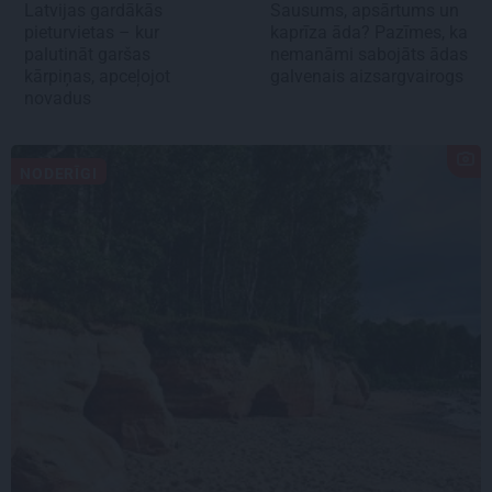
Latvijas gardākās
Sausums, apsārtums un
pieturvietas – kur
kaprīza āda? Pazīmes, ka
palutināt garšas
nemanāmi sabojāts ādas
kārpiņas, apceļojot
galvenais aizsargvairogs
novadus
NODERĪGI