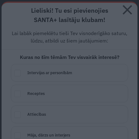
Abonē
Lieliski! Tu esi pievienojies
SANTA+ lasītāju klubam!
RECEPTES
NODERĪGI
JAUNĀKAIS
POPULĀRĀKAIS
Lai labāk piemeklētu tieši Tev visnoderīgāko saturu,
Cik maksā kļūt par
lūdzu, atbildi uz šiem jautājumiem:
muižkungu
Kuras no šīm tēmām Tev visvairāk interesē?
SABIEDRĪBA
16.05.2021
Intervijas ar personībām
Gita Vīksne
Žurnāliste
gita.viksne@santa.lv
Receptes
Attiecības
Māja, dārzs un interjers