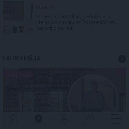
DIZAINS
Iedvesma no Milānas – interjera
idejas, kas maina mūsu priekšstatu
par mājokļa vidi
LAUKU MĀJA
SLAVENĪBAS
GALVENĀ
KLAUSIES
IENĀC
PADALĪTIES
VAIRĀK