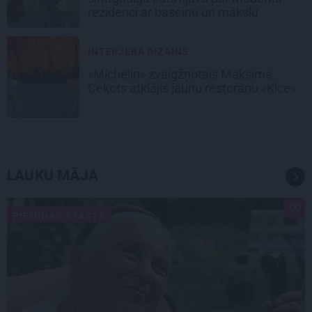
rezidenci ar baseinu un mākslu
INTERJERA DIZAINS
«Michelin» zvaigžņotais Maksims
Cekots atklājis jaunu restorānu «Kíce»
LAUKU MĀJA
PIEMIŅAS STĀSTS