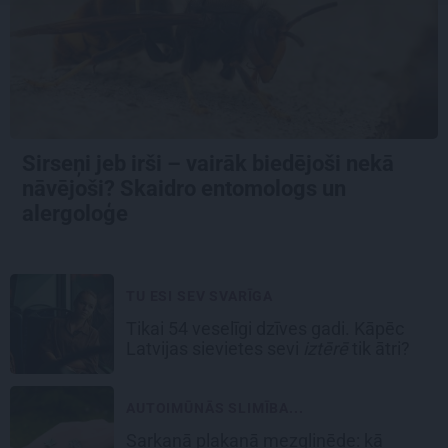
Sirseņi jeb irši – vairāk biedējoši nekā
nāvējoši? Skaidro entomologs un
alergoloģe
TU ESI SEV SVARĪGA
Tikai 54 veselīgi dzīves gadi. Kāpēc
Latvijas sievietes sevi
iztērē
tik ātri?
AUTOIMŪNĀS SLIMĪBA...
Sarkanā plakanā mezgliņēde: kā