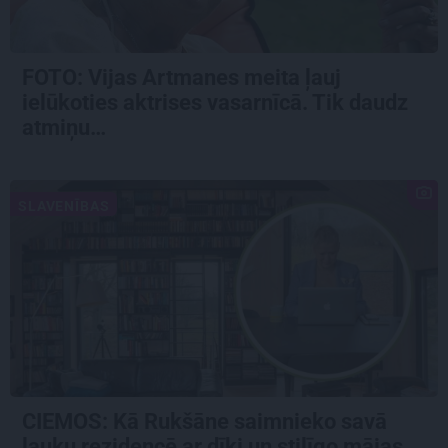
FOTO:
Vijas Artmanes meita
ļauj
ielūkoties aktrises vasarnīcā. Tik daudz
atmiņu…
SLAVENĪBAS
CIEMOS: Kā Rukšāne saimnieko savā
lauku rezidencē ar dīķi un stilīgo mājas