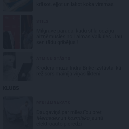
krāsot, eļļot un lakot koka virsmas
STILS
Mīlgrāve parāda, kādu stila odziņu
aizņēmusies no Laimas Vaikules. Jau
sen tādu gribējusi!
ATMIŅU STĀSTS
Krodera mūza Indra Briķe izstāsta, kā
režisors mainīja viņas likteni
KLUBS
REKLĀMRAKSTS
Daugaviņš par mīlestību pret
Mercedes
un
kosmisko
jaunā
elektroauto pieredzi