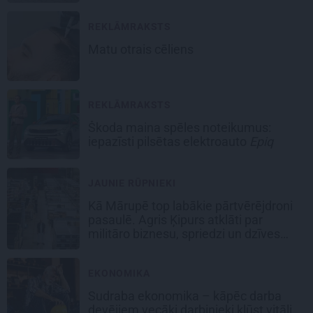
REKLĀMRAKSTS
Matu otrais cēliens
REKLĀMRAKSTS
Škoda maina spēles noteikumus:
iepazīsti pilsētas elektroauto
Epiq
JAUNIE RŪPNIEKI
Kā Mārupē top labākie pārtvērējdroni
pasaulē. Agris Ķipurs atklāti par
militāro biznesu, spriedzi un dzīves
draivu
EKONOMIKA
Sudraba ekonomika – kāpēc darba
devējiem vecāki darbinieki kļūst vitāli