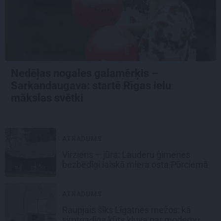
Nedēļas nogales galamērķis –
Sarkandaugava: startē Rīgas ielu
mākslas svētki
ATRADUMS
Virziens – jūra: Lauderu ģimenes
bezbēdīgi laiskā miera osta Pūrciemā
ATRADUMS
Raupjais šiks Līgatnes mežos: kā
simtgadīga kūts kļuva par modernu