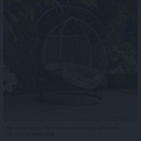
No saulessarga līdz ērtam zvilnim: stilīgi atradumi
dārzam un pludmalei