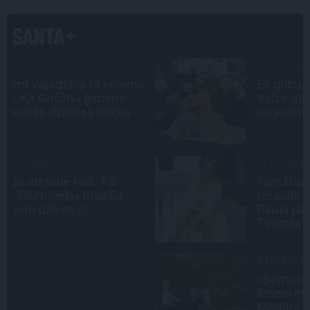
INTERVIJA
u
Es gribu spēlēties tālāk! Sonora
Vaice atklāti par krīzēm, bērniem
un jauno profesiju
INTERVIJA
Tumši samtaina balss un
tērauda mugurkauls. Raimonda
Paula jaunā mūza – Gerda
Timrota
STIPRAIS STĀSTS
«Bērnus ar tik augstu cukura
līmeni mēdz ievest jau komā.»
Madara un Gatis par dzīvi ar dēla