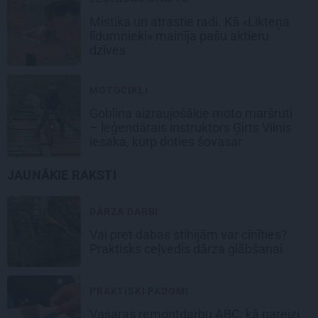
Mistika un atrastie radi. Kā «Likteņa
līdumnieki» mainīja pašu aktieru
dzīves
MOTOCIKLI
Goblina aizraujošākie moto maršruti
– leģendārais instruktors Ģirts Vilnis
iesaka, kurp doties šovasar
JAUNĀKIE RAKSTI
DĀRZA DARBI
Vai pret dabas stihijām var cīnīties?
Praktisks ceļvedis dārza glābšanai
PRAKTISKI PADOMI
Vasaras remontdarbu ABC: kā pareizi