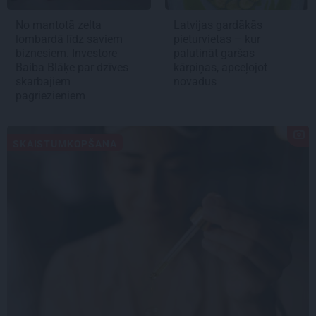
No mantotā zelta
Latvijas gardākās
lombardā līdz saviem
pieturvietas – kur
biznesiem. Investore
palutināt garšas
Baiba Blāķe par dzīves
kārpiņas, apceļojot
skarbajiem
novadus
pagriezieniem
SKAISTUMKOPŠANA