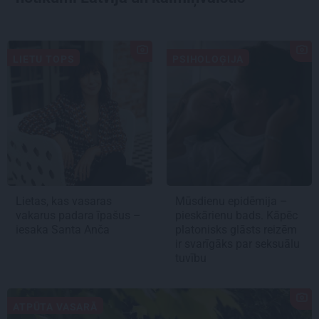
LIETU TOPS
PSIHOLOĢIJA
Lietas, kas vasaras
Mūsdienu epidēmija –
vakarus padara īpašus –
pieskārienu bads. Kāpēc
iesaka Santa Anča
platonisks glāsts reizēm
ir svarīgāks par seksuālu
tuvību
ATPŪTA VASARĀ