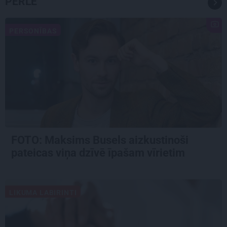
PĒRLE
PERSONĪBAS
FOTO: Maksims Busels aizkustinoši
pateicas viņa dzīvē īpašam vīrietim
LIKUMA LABIRINTI