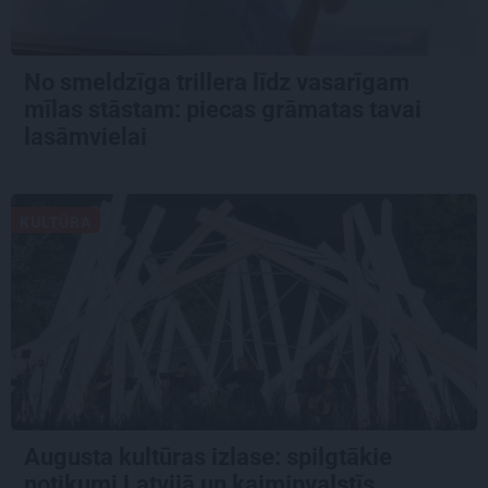
No smeldzīga trillera līdz vasarīgam
mīlas stāstam: piecas grāmatas tavai
lasāmvielai
KULTŪRA
Augusta kultūras izlase: spilgtākie
notikumi Latvijā un kaimiņvalstīs