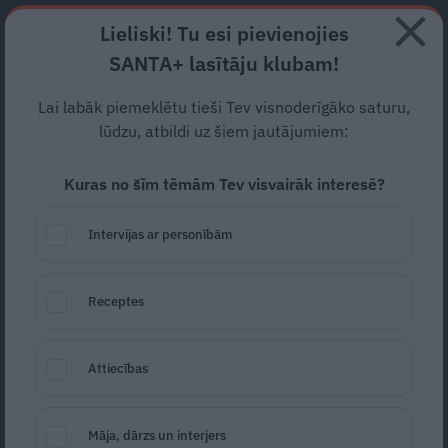
Abonē
Lieliski! Tu esi pievienojies
SANTA+ lasītāju klubam!
RECEPTES
NODERĪGI
JAUNĀKAIS
POPULĀRĀKAIS
Lai labāk piemeklētu tieši Tev visnoderīgāko saturu,
Bezvēsts pazudušais
lūdzu, atbildi uz šiem jautājumiem:
jaunietis Valters atrasts bez
Kuras no šīm tēmām Tev visvairāk interesē?
dzīvības pazīmēm
Intervijas ar personībām
SĒRU VĒSTS
28.03.2024
Receptes
Estere Jansone
portals@santa.lv
Attiecības
Māja, dārzs un interjers