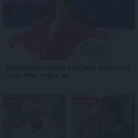
DZIMŠANAS DIENA
Daiļslidotājs Deniss Vasiļjevs: Pat ja tu ej
cauri ellei, turpini iet
ZIŅAS
ĀRZEMĒS