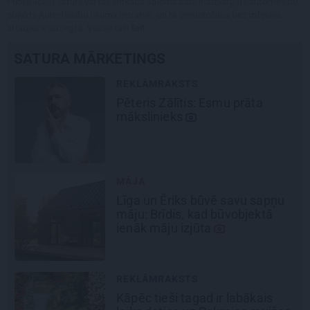
Publikācijas saturs vai tās jebkāda apjoma daļa ir aizsargāts autortiesību
objekts Autortiesību likuma izpratnē, un tā izmantošana bez izdevēja
atļaujas ir aizliegta. Vairāk lasi
šeit
SATURA MĀRKETINGS
REKLĀMRAKSTS
Pēteris Zālītis: Esmu prāta
šu
mākslinieks
MĀJA
Līga un Ēriks būvē savu sapņu
māju: Brīdis, kad būvobjektā
ienāk māju izjūta
REKLĀMRAKSTS
Kāpēc tieši tagad ir labākais