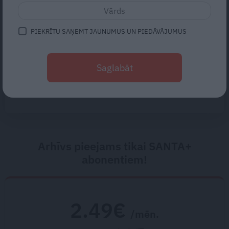
Tie ātri noliks pie vietas.»
Alpīnists Atis Plakans, kurš
pieredzējis biedra bojāeju
PIEKRĪTU SAŅEMT JAUNUMUS UN PIEDĀVĀJUMUS
«Suņa mūžs ir īss – gribas, lai
viņš piedzīvo pēc iespējas
Saglabāt
vairāk.» Ciemos pie Nikolaja
Puzikova un Gitas Hertas
mīlulēm
Arhīvs pieejams tikai SANTA+
abonentiem!
2.49€
/mēn.