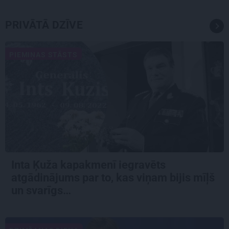
PRIVĀTĀ DZĪVE
PIEMIŅAS STĀSTS
Inta Ķuža kapakmenī iegravēts
atgādinājums par to, kas viņam bijis mīļš
un svarīgs…