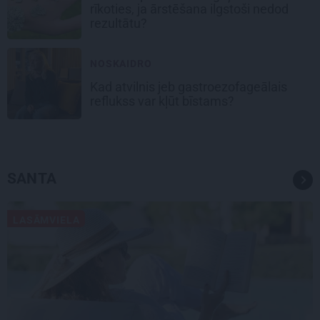
rīkoties, ja ārstēšana ilgstoši nedod
rezultātu?
NOSKAIDRO
Kad atvilnis jeb gastroezofageālais
reflukss var kļūt bīstams?
SANTA
LASĀMVIELA