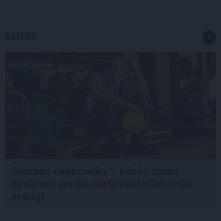
KLUBS
EKONOMIKA
Sudraba ekonomika – kāpēc darba
devējiem vecāki darbinieki kļūst vitāli
svarīgi