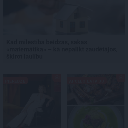
Kad mīlestība beidzas, sākas
«matemātika» – kā nepalikt zaudētājos,
šķirot laulību
PIEREDZE
APCEĻO LATVIJU