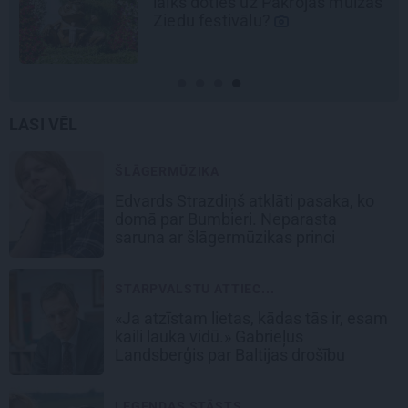
laiks doties uz Pakrojas muižas
Ziedu festivālu?
LASI VĒL
ŠLĀGERMŪZIKA
Edvards Strazdiņš atklāti pasaka, ko
domā par Bumbieri. Neparasta
saruna ar šlāgermūzikas princi
STARPVALSTU ATTIEC...
«Ja atzīstam lietas, kādas tās ir, esam
kaili lauka vidū.» Gabrieļus
Landsberģis par Baltijas drošību
LEĢENDAS STĀSTS