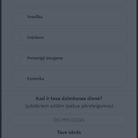
Veselība
Ceļošana
Foto: Valsts Policija
Personīgā izaugsme
Seko
Santa.lv Google
17. martā bez vēsts pazuda ogrēnietis
Ezoterika
Valters Vanags. Šorīt policija ziņo, ka puisis
atrasts miris.
Kad ir tava dzimšanas diena?
(jubilāriem sūtām īpašus pārsteigumus)
NEPALAID GARĀM!
«Nevajag kalnos tēlot varoņus!
Tavs vārds