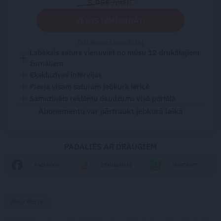
5.95€ /mēn.
VĒLOS IZMĒĢINĀT!
Citi abonēšanas plāni
Labākais saturs vienuviet no mūsu 12 drukātajiem
žurnāliem
Ekskluzīvas intervijas
Pieeja visam saturam jebkurā ierīcē
Samazināts reklāmu daudzums visā portālā
Abonementu var pārtraukt jebkurā laikā
PADALIES AR DRAUGIEM
FACEBOOK
DRAUGIEM.LV
WHATSAPP
SĒRU VĒSTS