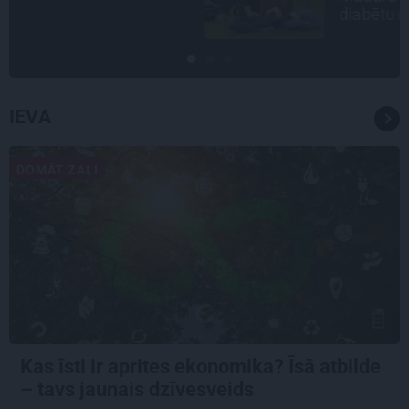
diabētu
IEVA
DOMĀT ZAĻI
Kas īsti ir aprites ekonomika? Īsā atbilde
– tavs jaunais dzīvesveids