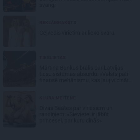
svarīgi
REKLĀMRAKSTS
Ceļvedis vīrietim ar lieko svaru
TIESLIETAS
Mārtiņa Bunkus brālis par Latvijas
tiesu sistēmas absurdu: «Valsts pati
finansē mehānismu, kas ļauj vilcināt
laiku.»
KLUBA MEITENE
Divas Beātes par vīriešiem un
randiņiem: «Sievietei ir jābūt
princesei, par kuru cīnās»