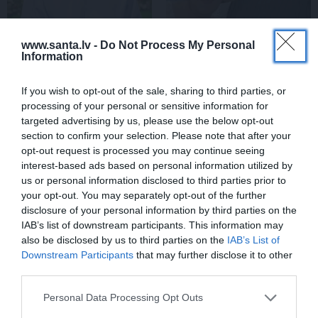
www.santa.lv -
Do Not Process My Personal
Information
Rociet un labi būs – kā
«Smalkā stila» zvaigzne
aktieris Artūrs Skrastiņš
seriāla filmēšanas laikā
uzlādējas jaunajai
pārcietis smagu dzīves
If you wish to opt-out of the sale, sharing to third parties, or
sezonai
posmu. Kā tagad klājas
processing of your personal or sensitive information for
Emetam?
targeted advertising by us, please use the below opt-out
section to confirm your selection. Please note that after your
opt-out request is processed you may continue seeing
SĒRU VĒSTS
interest-based ads based on personal information utilized by
us or personal information disclosed to third parties prior to
your opt-out. You may separately opt-out of the further
disclosure of your personal information by third parties on the
IAB’s list of downstream participants. This information may
also be disclosed by us to third parties on the
IAB’s List of
Downstream Participants
that may further disclose it to other
third parties.
Personal Data Processing Opt Outs