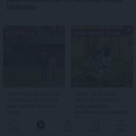
bibliotēku
DZĪVESSTILS
GRIBU DZĪVOT ZAĻĀK...
«Mums bija dūša šo visu
«Dacīt, vai tu vispār
uzņemties.» Kā atdzima
ravē?» Kā saskaņā ar
senā viensēta Salacas
dabu saimnieko
krastā
bioloģiskajā saimniecībā
Mazjāņi
GALVENĀ
KLAUSIES
IENĀC
PADALĪTIES
VAIRĀK