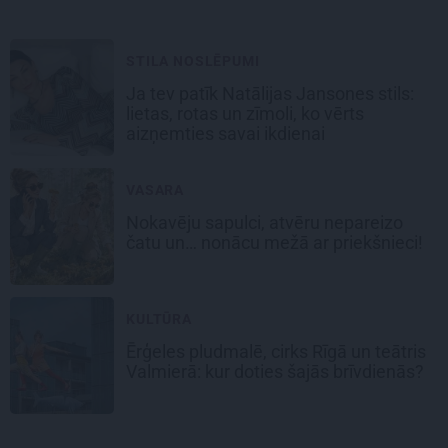
STILA NOSLĒPUMI
Ja tev patīk Natālijas Jansones stils:
lietas, rotas un zīmoli, ko vērts
aizņemties savai ikdienai
VASARA
Nokavēju sapulci, atvēru nepareizo
čatu un… nonācu mežā ar priekšnieci!
KULTŪRA
Ērģeles pludmalē, cirks Rīgā un teātris
Valmierā: kur doties šajās brīvdienās?