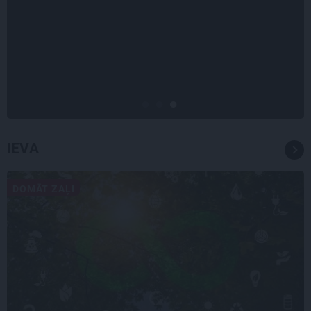
INTERVIJA
Tumši samtaina balss un
tērauda mugurkauls. Raimonda
Paula jaunā mūza – Gerda
Timrota
IEVA
DOMĀT ZAĻI