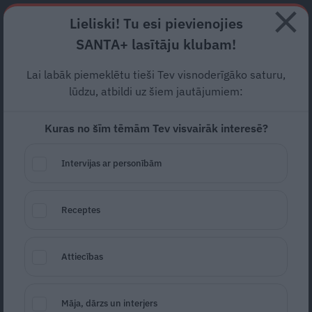
Abonē
Lieliski! Tu esi pievienojies
SANTA+ lasītāju klubam!
RECEPTES
NODERĪGI
JAUNĀKAIS
POPULĀRĀKAIS
Lai labāk piemeklētu tieši Tev visnoderīgāko saturu,
Baznīcā Liepājā
vīrieti pieķer
lūdzu, atbildi uz šiem jautājumiem:
zogot ziedojumu kasti.
Kuras no šīm tēmām Tev visvairāk interesē?
Mācītājs viņu
aicina nožēlot
Intervijas ar personībām
grēkus
LIEPĀJA
06.09.2024
Receptes
Marta Kalniņa-Avotiņa
portals@santa.lv
Attiecības
Māja, dārzs un interjers