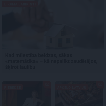
LIKUMA LABIRINTI
Kad mīlestība beidzas, sākas
«matemātika» – kā nepalikt zaudētājos,
šķirot laulību
PIEREDZE
APCEĻO LATVIJU