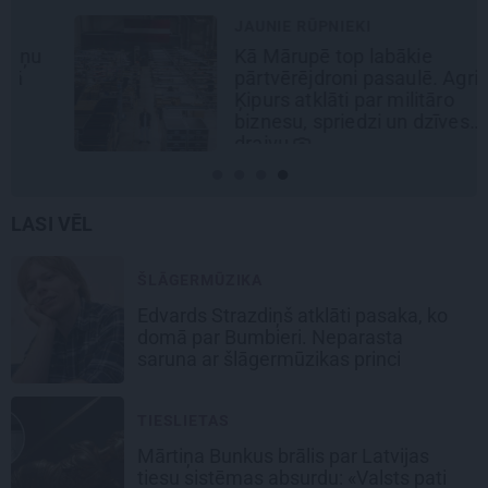
JAUNIE RŪPNIEKI
Kā Mārupē top labākie
pārtvērējdroni pasaulē. Agris
Ķipurs atklāti par militāro
biznesu, spriedzi un dzīves
draivu
LASI VĒL
ŠLĀGERMŪZIKA
Edvards Strazdiņš atklāti pasaka, ko
domā par Bumbieri. Neparasta
saruna ar šlāgermūzikas princi
TIESLIETAS
Mārtiņa Bunkus brālis par Latvijas
tiesu sistēmas absurdu: «Valsts pati