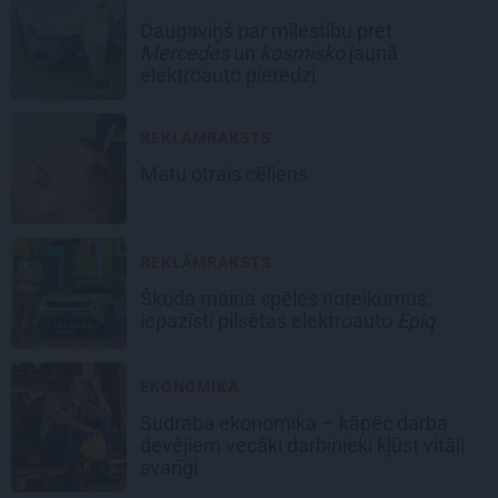
Daugaviņš par mīlestību pret
Mercedes
un
kosmisko
jaunā
elektroauto pieredzi
REKLĀMRAKSTS
Matu otrais cēliens
REKLĀMRAKSTS
Škoda maina spēles noteikumus:
iepazīsti pilsētas elektroauto
Epiq
EKONOMIKA
Sudraba ekonomika – kāpēc darba
devējiem vecāki darbinieki kļūst vitāli
svarīgi