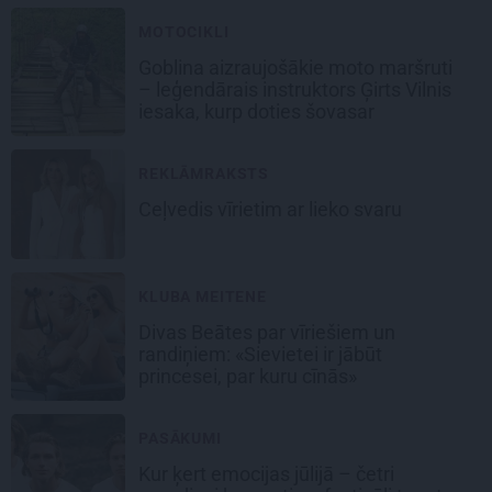
MOTOCIKLI
Goblina aizraujošākie moto maršruti
– leģendārais instruktors Ģirts Vilnis
iesaka, kurp doties šovasar
REKLĀMRAKSTS
Ceļvedis vīrietim ar lieko svaru
KLUBA MEITENE
Divas Beātes par vīriešiem un
randiņiem: «Sievietei ir jābūt
princesei, par kuru cīnās»
PASĀKUMI
Kur ķert emocijas jūlijā – četri