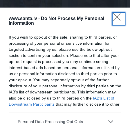
www.santa.lv -
Do Not Process My Personal
Information
If you wish to opt-out of the sale, sharing to third parties, or
processing of your personal or sensitive information for
Rociet un labi būs – kā
«Smalkā stila» zvaigzne
targeted advertising by us, please use the below opt-out
aktieris Artūrs Skrastiņš
seriāla filmēšanas laikā
section to confirm your selection. Please note that after your
uzlādējas jaunajai
pārcietis smagu dzīves
opt-out request is processed you may continue seeing
sezonai
posmu. Kā tagad klājas
interest-based ads based on personal information utilized by
Emetam?
us or personal information disclosed to third parties prior to
your opt-out. You may separately opt-out of the further
disclosure of your personal information by third parties on the
SĒRU VĒSTS
IAB’s list of downstream participants. This information may
also be disclosed by us to third parties on the
IAB’s List of
Downstream Participants
that may further disclose it to other
third parties.
Personal Data Processing Opt Outs