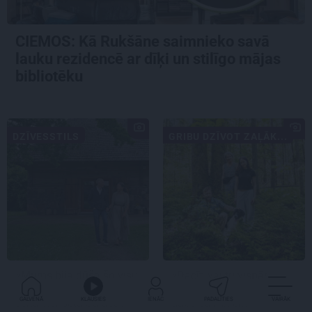
CIEMOS: Kā Rukšāne saimnieko savā
lauku rezidencē ar dīķi un stilīgo mājas
bibliotēku
DZĪVESSTILS
GRIBU DZĪVOT ZAĻĀK...
«Mums bija dūša šo visu
«Dacīt, vai tu vispār
uzņemties.» Kā atdzima
ravē?» Kā saskaņā ar
GALVENĀ
KLAUSIES
IENĀC
PADALĪTIES
VAIRĀK
senā viensēta Salacas
dabu saimnieko