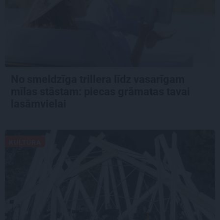
No smeldzīga trillera līdz vasarīgam
mīlas stāstam: piecas grāmatas tavai
lasāmvielai
KULTŪRA