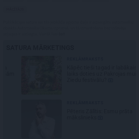
MĀCĪTĀJS
Publikācijas saturs vai tās jebkāda apjoma daļa ir aizsargāts autortiesību
objekts Autortiesību likuma izpratnē, un tā izmantošana bez izdevēja
atļaujas ir aizliegta. Vairāk lasi
šeit
SATURA MĀRKETINGS
REKLĀMRAKSTS
Kāpēc tieši tagad ir labākais
laiks doties uz Pakrojas muižas
Ziedu festivālu?
REKLĀMRAKSTS
Pēteris Zālītis: Esmu prāta
mākslinieks