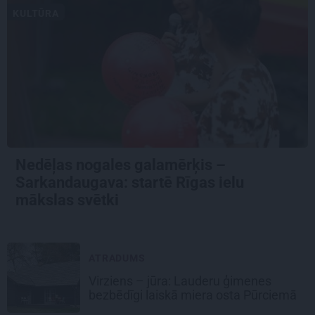
KULTŪRA
Nedēļas nogales galamērķis –
Sarkandaugava: startē Rīgas ielu
mākslas svētki
ATRADUMS
Virziens – jūra: Lauderu ģimenes
bezbēdīgi laiskā miera osta Pūrciemā