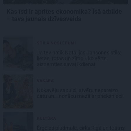
Kas īsti ir aprites ekonomika? Īsā atbilde
– tavs jaunais dzīvesveids
STILA NOSLĒPUMI
Ja tev patīk Natālijas Jansones stils:
lietas, rotas un zīmoli, ko vērts
aizņemties savai ikdienai
VASARA
Nokavēju sapulci, atvēru nepareizo
čatu un… nonācu mežā ar priekšnieci!
KULTŪRA
Ērģeles pludmalē, cirks Rīgā un teātris