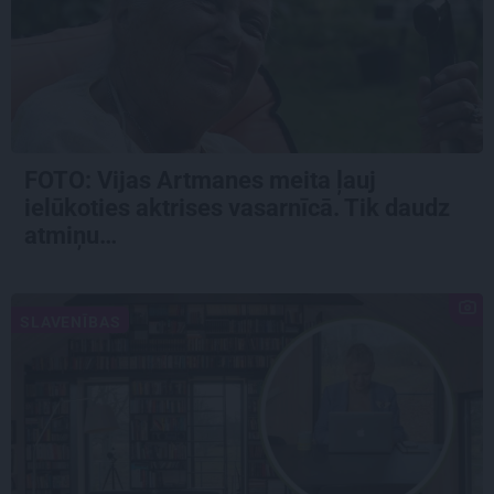
FOTO:
Vijas Artmanes meita
ļauj
ielūkoties aktrises vasarnīcā. Tik daudz
atmiņu…
SLAVENĪBAS