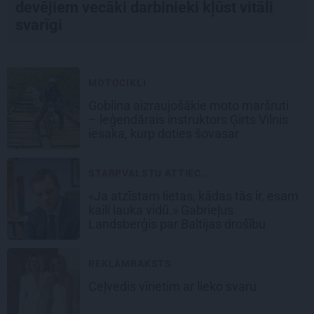
devējiem vecāki darbinieki kļūst vitāli
svarīgi
MOTOCIKLI
Goblina aizraujošākie moto maršruti
– leģendārais instruktors Ģirts Vilnis
iesaka, kurp doties šovasar
STARPVALSTU ATTIEC...
«Ja atzīstam lietas, kādas tās ir, esam
kaili lauka vidū.» Gabrieļus
Landsberģis par Baltijas drošību
REKLĀMRAKSTS
Ceļvedis vīrietim ar lieko svaru