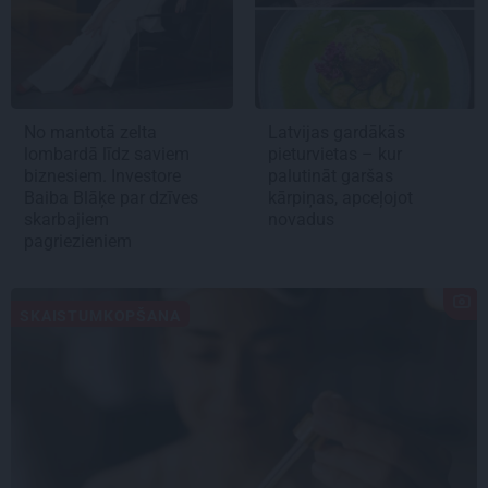
No mantotā zelta
Latvijas gardākās
lombardā līdz saviem
pieturvietas – kur
biznesiem. Investore
palutināt garšas
Baiba Blāķe par dzīves
kārpiņas, apceļojot
skarbajiem
novadus
pagriezieniem
SKAISTUMKOPŠANA