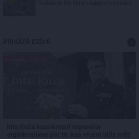
Valmierā: kur doties šajās brīvdienās?
PRIVĀTĀ DZĪVE
PIEMIŅAS STĀSTS
Inta Ķuža kapakmenī iegravēts
atgādinājums par to, kas viņam bijis mīļš