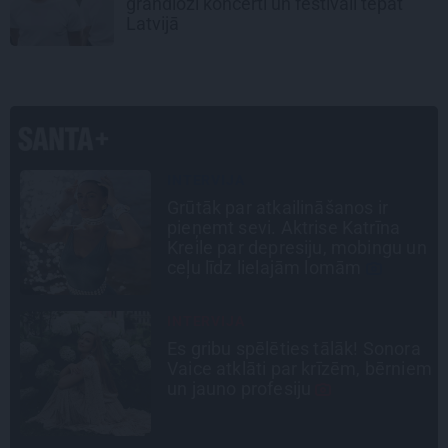
grandiozi koncerti un festivāli tepat
Latvijā
CIEMOS
«Vectēvam vajadzēja to vērienu
būvējot.» Kā Grišānu ģimene
n
atjauno senās dzimtas mājas
LEĢENDAS STĀSTS
a
Mistika un atrastie radi. Kā
em
«Likteņa līdumnieki» mainīja
pašu aktieru dzīves