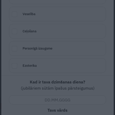
Veselība
Ceļošana
Personīgā izaugsme
Tomēr nesanāca...
Foto: Facebook
Seko
Santa.lv Google
Ezoterika
Ceturtdienas pēcpusdienā kāds vīrietis
Liepājas Sv.Annas baznīca centies nozagt
Kad ir tava dzimšanas diena?
ziedojumu kasti.
(jubilāriem sūtām īpašus pārsteigumus)
NEPALAID GARĀM!
Tavs vārds