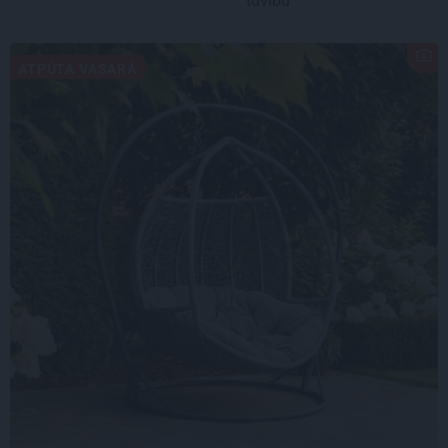
tuvību
ATPŪTA VASARĀ