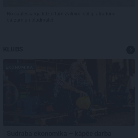
No saulessarga līdz ērtam zvilnim: stilīgi atradumi
dārzam un pludmalei
KLUBS
EKONOMIKA
Sudraba ekonomika – kāpēc darba