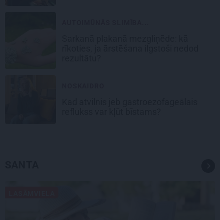
AUTOIMŪNĀS SLIMĪBA...
Sarkanā plakanā mezgliņēde: kā
rīkoties, ja ārstēšana ilgstoši nedod
rezultātu?
NOSKAIDRO
Kad atvilnis jeb gastroezofageālais
reflukss var kļūt bīstams?
SANTA
LASĀMVIELA