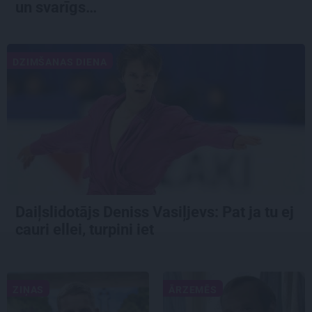
un svarīgs…
DZIMŠANAS DIENA
Daiļslidotājs Deniss Vasiļjevs: Pat ja tu ej
cauri ellei, turpini iet
ZIŅAS
ĀRZEMĒS