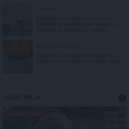
ATRADUMS
Raupjais šiks Līgatnes mežos: kā
simtgadīga kūts kļuva par modernu
rezidenci ar baseinu un mākslu
INTERJERA DIZAINS
«Michelin» zvaigžņotais Maksims
Cekots atklājis jaunu restorānu «Kíce»
LAUKU MĀJA
PIEMIŅAS STĀSTS