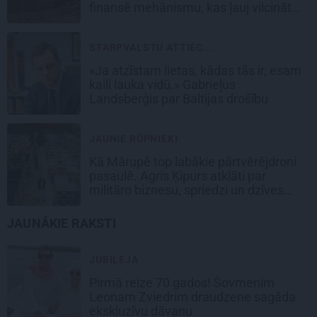
finansē mehānismu, kas ļauj vilcināt
laiku.»
STARPVALSTU ATTIEC...
«Ja atzīstam lietas, kādas tās ir, esam
kaili lauka vidū.» Gabrieļus
Landsberģis par Baltijas drošību
JAUNIE RŪPNIEKI
Kā Mārupē top labākie pārtvērējdroni
pasaulē. Agris Ķipurs atklāti par
militāro biznesu, spriedzi un dzīves
draivu
JAUNĀKIE RAKSTI
JUBILEJA
Pirmā reize 70 gados! Šovmenim
Leonam Zviedrim draudzene sagāda
ekskluzīvu dāvanu