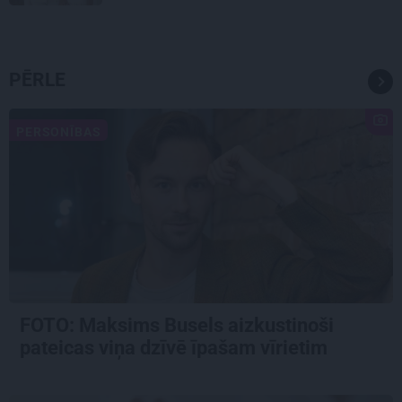
PĒRLE
PERSONĪBAS
FOTO: Maksims Busels aizkustinoši
pateicas viņa dzīvē īpašam vīrietim