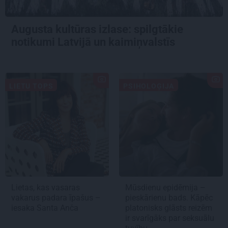
Augusta kultūras izlase: spilgtākie
notikumi Latvijā un kaimiņvalstīs
LIETU TOPS
PSIHOLOĢIJA
Lietas, kas vasaras
Mūsdienu epidēmija –
vakarus padara īpašus –
pieskārienu bads. Kāpēc
iesaka Santa Anča
platonisks glāsts reizēm
ir svarīgāks par seksuālu