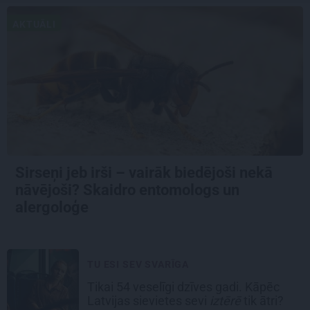
AKTUĀLI
Sirseņi jeb irši – vairāk biedējoši nekā
nāvējoši? Skaidro entomologs un
alergoloģe
TU ESI SEV SVARĪGA
Tikai 54 veselīgi dzīves gadi. Kāpēc
Latvijas sievietes sevi
iztērē
tik ātri?