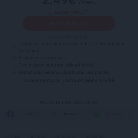
/mēn.
5.95€ /mēn.
VĒLOS IZMĒĢINĀT!
Citi abonēšanas plāni
Labākais saturs vienuviet no mūsu 12 drukātajiem
žurnāliem
Ekskluzīvas intervijas
Pieeja visam saturam jebkurā ierīcē
Samazināts reklāmu daudzums visā portālā
Abonementu var pārtraukt jebkurā laikā
PADALIES AR DRAUGIEM
FACEBOOK
DRAUGIEM.LV
WHATSAPP
LIEPĀJA
BAZNĪCA
ZIEDOŠANA
GRĒKSŪDZE