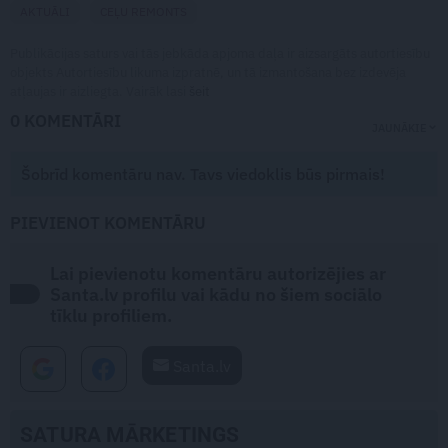
AKTUĀLI
CEĻU REMONTS
Publikācijas saturs vai tās jebkāda apjoma daļa ir aizsargāts autortiesību
objekts Autortiesību likuma izpratnē, un tā izmantošana bez izdevēja
atļaujas ir aizliegta. Vairāk lasi
šeit
0 KOMENTĀRI
JAUNĀKIE
Šobrīd komentāru nav. Tavs viedoklis būs pirmais!
PIEVIENOT KOMENTĀRU
Lai pievienotu komentāru autorizējies ar
Santa.lv profilu vai kādu no šiem sociālo
tīklu profiliem.
Santa.lv
SATURA MĀRKETINGS