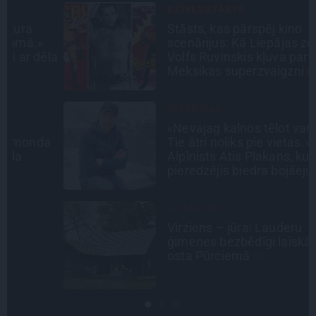
DZĪVESSTĀSTS
Stāsts, kas pārspēj kino
scenārijus: Kā Liepājas zēns
la
Volfs Ruvinskis kļuva par
Meksikas superzvaigzni
INTERVIJA
«Nevajag kalnos tēlot varoņus!
a
Tie ātri noliks pie vietas.»
Alpīnists Atis Plakans, kurš
pieredzējis biedra bojāeju
ATRADUMS
Virziens – jūra: Lauderu
ģimenes bezbēdīgi laiskā miera
osta Pūrciemā