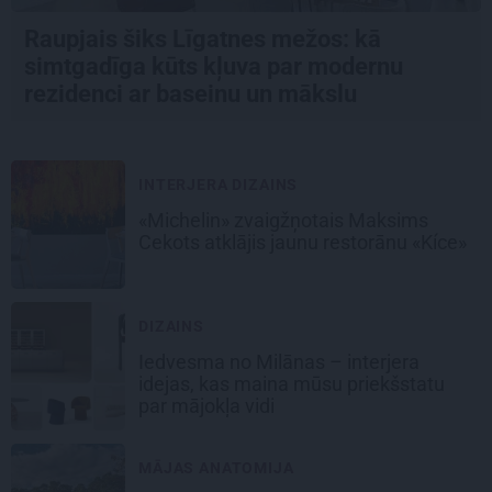
Raupjais šiks Līgatnes mežos: kā
simtgadīga kūts kļuva par modernu
rezidenci ar baseinu un mākslu
INTERJERA DIZAINS
«Michelin» zvaigžņotais Maksims
Cekots atklājis jaunu restorānu «Kíce»
DIZAINS
Iedvesma no Milānas – interjera
idejas, kas maina mūsu priekšstatu
par mājokļa vidi
MĀJAS ANATOMIJA