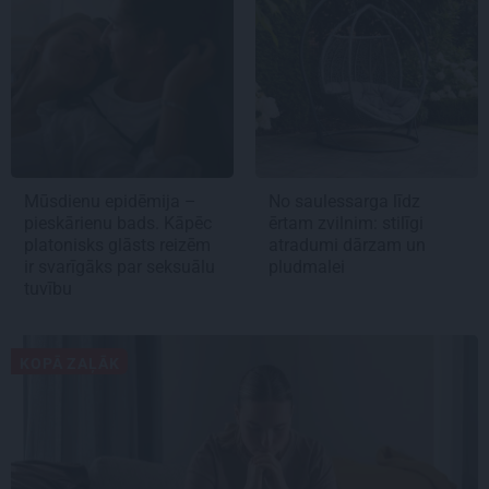
Mūsdienu epidēmija –
No saulessarga līdz
pieskārienu bads. Kāpēc
ērtam zvilnim: stilīgi
platonisks glāsts reizēm
atradumi dārzam un
ir svarīgāks par seksuālu
pludmalei
tuvību
KOPĀ ZAĻĀK