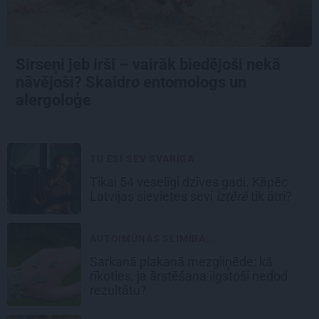
Sirseņi jeb irši – vairāk biedējoši nekā
nāvējoši? Skaidro entomologs un
alergoloģe
TU ESI SEV SVARĪGA
Tikai 54 veselīgi dzīves gadi. Kāpēc
Latvijas sievietes sevi
iztērē
tik ātri?
AUTOIMŪNĀS SLIMĪBA...
Sarkanā plakanā mezgliņēde: kā
rīkoties, ja ārstēšana ilgstoši nedod
rezultātu?