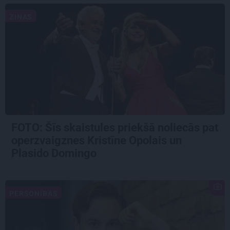
ZIŅAS
FOTO: Šīs skaistules priekšā noliecās pat
operzvaigznes Kristīne Opolais un
Plasido Domingo
PERSONĪBAS