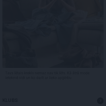
Tavs lētais krekls nemaz nav tik lēts. Kā ātrā mode
ietekmē vidi un ko darīt ar lieko apģērbu
KLUBS