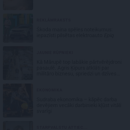
REKLĀMRAKSTS
Škoda maina spēles noteikumus:
iepazīsti pilsētas elektroauto
Epiq
JAUNIE RŪPNIEKI
Kā Mārupē top labākie pārtvērējdroni
pasaulē. Agris Ķipurs atklāti par
militāro biznesu, spriedzi un dzīves
draivu
EKONOMIKA
Sudraba ekonomika – kāpēc darba
devējiem vecāki darbinieki kļūst vitāli
svarīgi
STARPVALSTU ATTIEC...