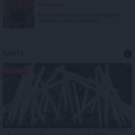
NOSKAIDRO
Kad atvilnis jeb gastroezofageālais
reflukss var kļūt bīstams?
SANTA
KULTŪRA