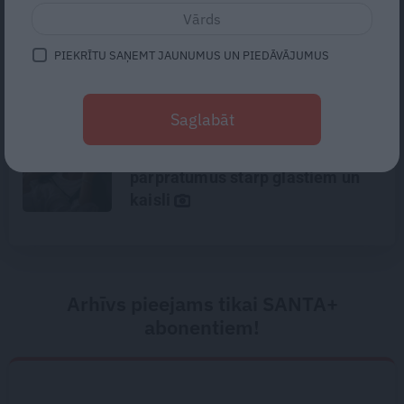
«Ja nerīkosiet ekskursijas,
uzcelsim skatu torni!» Kā tapusi
PIEKRĪTU SAŅEMT JAUNUMUS UN PIEDĀVĀJUMUS
Erzāmu ziedu paradīze
Aizkraukles pusē
Saglabāt
Gribu tikai mīļi apskaut, bet viņš
– kaut ko vairāk. Kā izbeigt
pārpratumus starp glāstiem un
kaisli
Arhīvs pieejams tikai SANTA+
abonentiem!