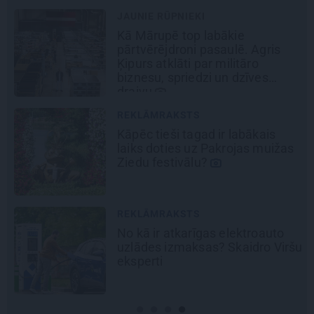
JAUNIE RŪPNIEKI
Kā Mārupē top labākie
pārtvērējdroni pasaulē. Agris
Ķipurs atklāti par militāro
biznesu, spriedzi un dzīves
draivu
REKLĀMRAKSTS
Kāpēc tieši tagad ir labākais
laiks doties uz Pakrojas muižas
Ziedu festivālu?
REKLĀMRAKSTS
No kā ir atkarīgas elektroauto
uzlādes izmaksas? Skaidro Viršu
eksperti