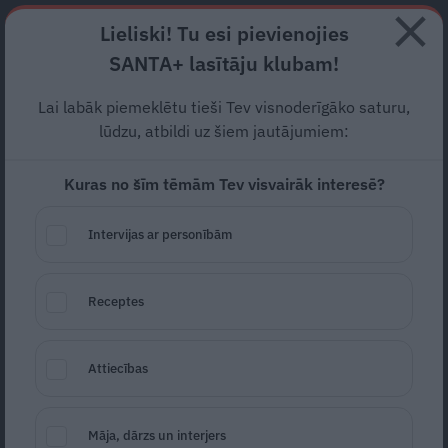
Abonē
Lieliski! Tu esi pievienojies
SANTA+ lasītāju klubam!
RECEPTES
NODERĪGI
JAUNĀKAIS
POPULĀRĀKAIS
Lai labāk piemeklētu tieši Tev visnoderīgāko saturu,
Aktuālie ceļu remonti
—
lūdzu, atbildi uz šiem jautājumiem:
satiksmes ierobežojumi visā
Kuras no šīm tēmām Tev visvairāk interesē?
Latvijā
Intervijas ar personībām
AKTUĀLI
05.07.2019
Receptes
Auto Latvija
Attiecības
Māja, dārzs un interjers