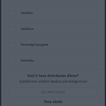
Veselība
Ceļošana
Foto: LVC
Personīgā izaugsme
Seko
Santa.lv Google
Ezoterika
Būvdarbi uz valsts ceļiem notiek, līdz ar to
autovadītājiem ir jārēķinās ar iespējamām
satiksmes organizācijas izmaiņām, kā arī ar
Kad ir tava dzimšanas diena?
(jubilāriem sūtām īpašus pārsteigumus)
papildus laiku, kas jāpavada ceļā.
Tavs vārds
NEPALAID GARĀM!