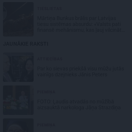
TIESLIETAS
Mārtiņa Bunkus brālis par Latvijas
tiesu sistēmas absurdu: «Valsts pati
finansē mehānismu, kas ļauj vilcināt
laiku.»
JAUNĀKIE RAKSTI
ATTIECĪBAS
Par ko sievas priekšā visu mūžu jutās
vainīgs dzejnieks Jānis Peters
PIEMIŅA
FOTO: Ļaudis atvadās no mūžībā
aizsauktā narkologa Jāņa Strazdiņa
PIEMIŅA