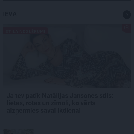
IEVA
STILA NOSLĒPUMI
Ja tev patīk Natālijas Jansones stils:
lietas, rotas un zīmoli, ko vērts
aizņemties savai ikdienai