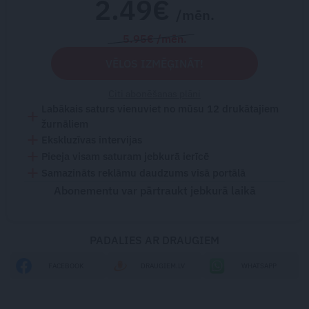
2.49€
/mēn.
5.95€ /mēn.
VĒLOS IZMĒĢINĀT!
Citi abonēšanas plāni
Labākais saturs vienuviet no mūsu 12 drukātajiem
žurnāliem
Ekskluzīvas intervijas
Pieeja visam saturam jebkurā ierīcē
Samazināts reklāmu daudzums visā portālā
Abonementu var pārtraukt jebkurā laikā
PADALIES AR DRAUGIEM
FACEBOOK
DRAUGIEM.LV
WHATSAPP