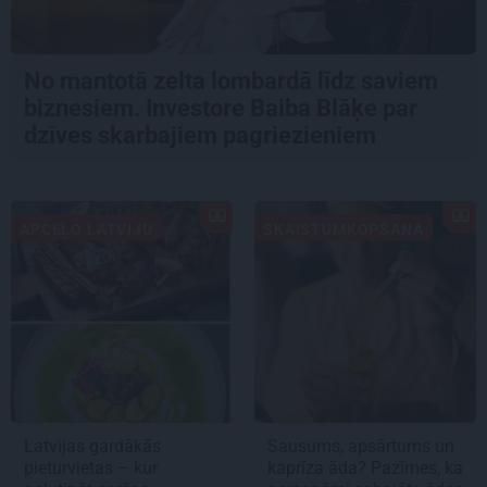
No mantotā zelta lombardā līdz saviem
biznesiem. Investore Baiba Blāķe par
dzīves skarbajiem pagriezieniem
APCEĻO LATVIJU
SKAISTUMKOPŠANA
Latvijas gardākās
Sausums, apsārtums un
pieturvietas – kur
kaprīza āda? Pazīmes, ka