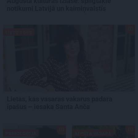
Augusta kultūras izlase: spilgtākie
notikumi Latvijā un kaimiņvalstīs
LIETU TOPS
Lietas, kas vasaras vakarus padara
īpašus – iesaka Santa Anča
PSIHOLOĢIJA
ATPŪTA VASARĀ