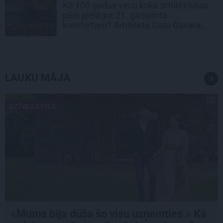
Kā 100 gadus vecu koka arhitektūras
pērli pielāgot 21. gadsimta
komfortam? Arhitekta Gata Gavara
pieredze
LAUKU MĀJA
DZĪVESSTILS
«Mums bija dūša šo visu uzņemties.» Kā