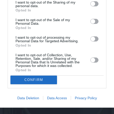
Par ko latviešus šodien
FOTO: «Ja es šodien
I want to opt-out of the Sharing of my
personal data.
apskauž spāņi, itāļi un
varētu satikt šo mazo
Opted In
vācieši? Viņi arī tagad
zēnu…» Dons pirms
gribētu būt Latvijā
koncerta dalījies ļoti
I want to opt-out of the Sale of my
personiskā stāstā
Personal Data.
Opted In
I want to opt-out of processing my
SLAVENĪBAS
Personal Data for Targeted Advertising.
Opted In
I want to opt-out of Collection, Use,
Retention, Sale, and/or Sharing of my
Personal Data that Is Unrelated with the
Purposes for which it was collected.
Opted In
CONFIRM
Data Deletion
Data Access
Privacy Policy