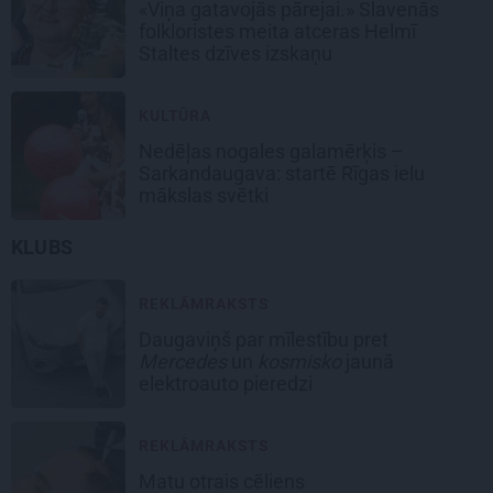
«Viņa gatavojās pārejai.» Slavenās
folkloristes meita atceras Helmī
Staltes dzīves izskaņu
KULTŪRA
Nedēļas nogales galamērķis –
Sarkandaugava: startē Rīgas ielu
mākslas svētki
KLUBS
REKLĀMRAKSTS
Daugaviņš par mīlestību pret
Mercedes
un
kosmisko
jaunā
elektroauto pieredzi
REKLĀMRAKSTS
Matu otrais cēliens