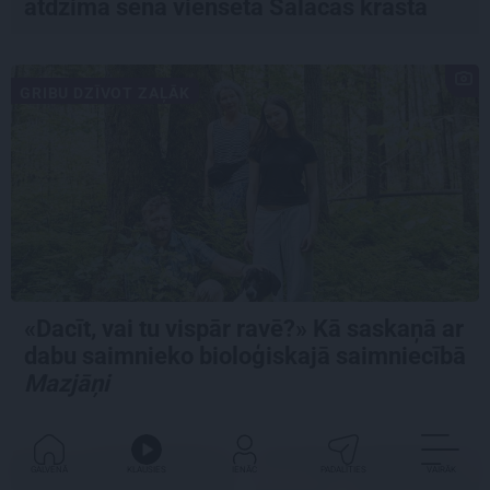
atdzima senā viensēta Salacas krastā
GRIBU DZĪVOT ZAĻĀK
«Dacīt, vai tu vispār ravē?» Kā saskaņā ar
dabu saimnieko bioloģiskajā saimniecībā
Mazjāņi
GALVENĀ
KLAUSIES
IENĀC
PADALĪTIES
VAIRĀK
IETEIKUMS
MĀJA