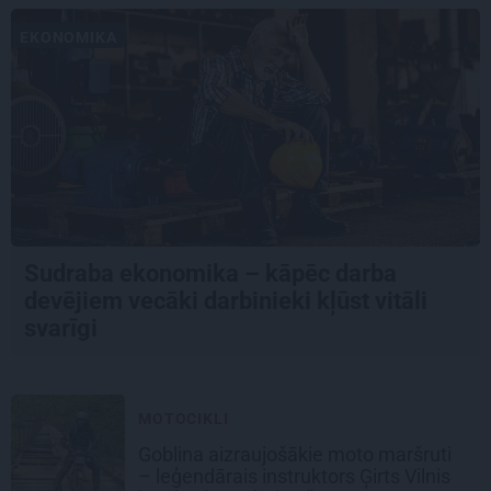
EKONOMIKA
Sudraba ekonomika – kāpēc darba
devējiem vecāki darbinieki kļūst vitāli
svarīgi
MOTOCIKLI
Goblina aizraujošākie moto maršruti
– leģendārais instruktors Ģirts Vilnis