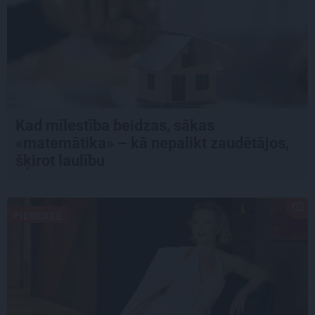
Kad mīlestība beidzas, sākas
«matemātika» – kā nepalikt zaudētājos,
šķirot laulību
PIEREDZE