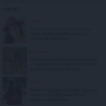
LASI VĒL
ZIŅAS
Slavenā
Tutas lietu
aktrise Liene
Sebre atklāj vienkāršu veidu, kā
iedarbināt vielmaiņu
MOTOCIKLI
Goblina aizraujošākie moto maršruti
– leģendārais instruktors Ģirts Vilnis
iesaka, kurp doties šovasar
STILS
Repšes bijusī sieva pucējas kā jauna
meitene un atklāj sava lieliskā
auguma noslēpumu