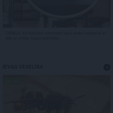
CIEMOS: Kā Rukšāne saimnieko savā lauku rezidencē ar
dīķi un stilīgo mājas bibliotēku
IEVAS VESELĪBA
AKTUĀLI