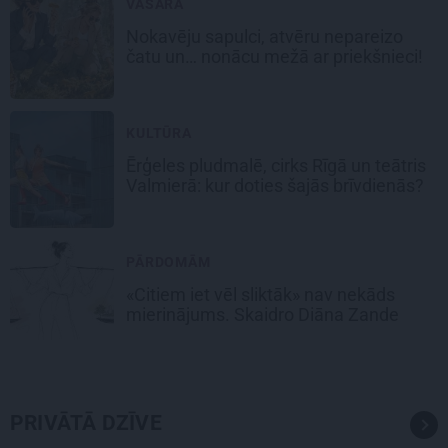
VASARA
Nokavēju sapulci, atvēru nepareizo
čatu un… nonācu mežā ar priekšnieci!
KULTŪRA
Ērģeles pludmalē, cirks Rīgā un teātris
Valmierā: kur doties šajās brīvdienās?
PĀRDOMĀM
«Citiem iet vēl sliktāk» nav nekāds
mierinājums. Skaidro Diāna Zande
PRIVĀTĀ DZĪVE