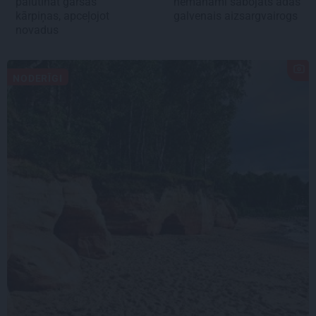
palutināt garšas
nemanāmi sabojāts ādas
kārpiņas, apceļojot
galvenais aizsargvairogs
novadus
NODERĪGI