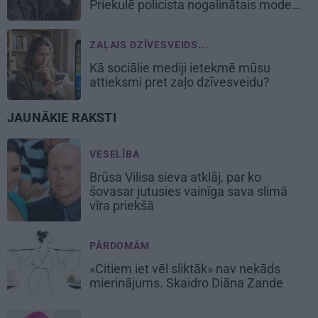
Priekulē policista nogalinātais modes
mākslinieks
ZAĻAIS DZĪVESVEIDS...
Kā sociālie mediji ietekmē mūsu
attieksmi pret zaļo dzīvesveidu?
JAUNĀKIE RAKSTI
VESELĪBA
Brūsa Vilisa sieva atklāj, par ko
šovasar jutusies vainīga sava slimā
vīra priekšā
PĀRDOMĀM
«Citiem iet vēl sliktāk» nav nekāds
mierinājums. Skaidro Diāna Zande