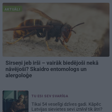
AKTUĀLI
Sirseņi jeb irši – vairāk biedējoši nekā
nāvējoši? Skaidro entomologs un
alergoloģe
TU ESI SEV SVARĪGA
Tikai 54 veselīgi dzīves gadi. Kāpēc
Latvijas sievietes sevi
iztērē
tik ātri?