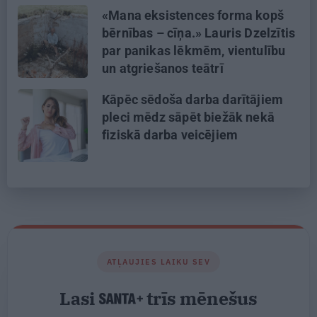
«Mana eksistences forma kopš
bērnības – cīņa.» Lauris Dzelzītis
par panikas lēkmēm, vientulību
un atgriešanos teātrī
Kāpēc sēdoša darba darītājiem
pleci mēdz sāpēt biežāk nekā
fiziskā darba veicējiem
ATĻAUJIES LAIKU SEV
Lasi
trīs mēnešus