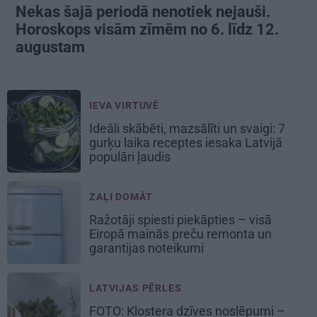
Nekas šajā periodā nenotiek nejauši.
Horoskops visām zīmēm no 6. līdz 12.
augustam
IEVA VIRTUVĒ
Ideāli skābēti, mazsālīti un svaigi: 7
gurķu laika receptes iesaka Latvijā
populāri ļaudis
ZAĻI DOMĀT
Ražotāji spiesti piekāpties – visā
Eiropā mainās preču remonta un
garantijas noteikumi
LATVIJAS PĒRLES
FOTO: Klostera dzīves noslēpumi –