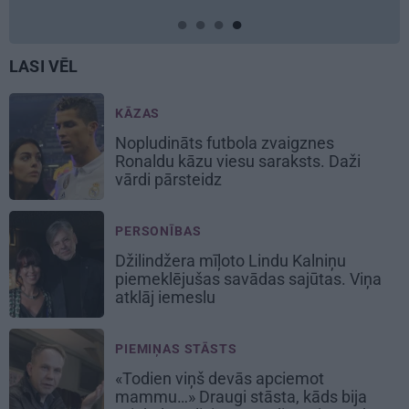
LASI VĒL
KĀZAS
Nopludināts futbola zvaigznes
Ronaldu kāzu viesu saraksts. Daži
vārdi pārsteidz
PERSONĪBAS
Džilindžera mīļoto Lindu Kalniņu
piemeklējušas savādas sajūtas. Viņa
atklāj iemeslu
PIEMIŅAS STĀSTS
«Todien viņš devās apciemot
mammu…» Draugi stāsta, kāds bija