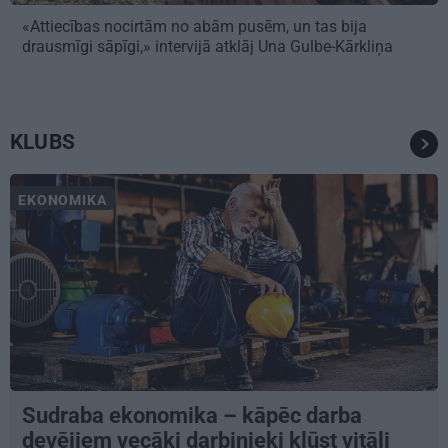
«Attiecības nocirtām no abām pusēm, un tas bija
drausmīgi sāpīgi,» intervijā atklāj Una Gulbe-Kārkliņa
KLUBS
EKONOMIKA
Sudraba ekonomika – kāpēc darba
devējiem vecāki darbinieki kļūst vitāli