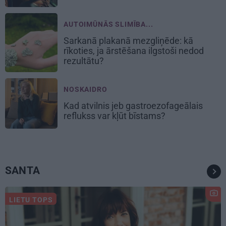
AUTOIMŪNĀS SLIMĪBA...
Sarkanā plakanā mezgliņēde: kā
rīkoties, ja ārstēšana ilgstoši nedod
rezultātu?
NOSKAIDRO
Kad atvilnis jeb gastroezofageālais
reflukss var kļūt bīstams?
SANTA
LIETU TOPS