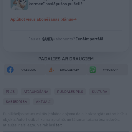
ķermenī noslēpušos puišeli?
→
Aplūkot visus abonēšanas plānus
Jau esi
abonents?
Ienākt portālā
PADALIES AR DRAUGIEM
FACEBOOK
DRAUGIEM.LV
WHATSAPP
PILIS
ATJAUNOŠANA
RUNDĀLES PILS
KULTŪRA
SABIEDRĪBA
AKTUĀLI
Publikācijas saturs vai tās jebkāda apjoma daļa ir aizsargāts autortiesību
objekts Autortiesību likuma izpratnē, un tā izmantošana bez izdevēja
atļaujas ir aizliegta. Vairāk lasi
šeit