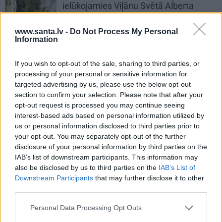
ielūkojamies Viļānu Svētā Alberta
Lielā klostera tēvu ikdienā
www.santa.lv -
Do Not Process My Personal
Information
If you wish to opt-out of the sale, sharing to third parties, or
PRIVĀTĀ DZĪVE
processing of your personal or sensitive information for
targeted advertising by us, please use the below opt-out
section to confirm your selection. Please note that after your
ZIŅAS
opt-out request is processed you may continue seeing
interest-based ads based on personal information utilized by
us or personal information disclosed to third parties prior to
your opt-out. You may separately opt-out of the further
disclosure of your personal information by third parties on the
IAB’s list of downstream participants. This information may
also be disclosed by us to third parties on the
IAB’s List of
Downstream Participants
that may further disclose it to other
third parties.
Aktierim Andrim Bērziņam miljonārs
Personal Data Processing Opt Outs
uzdāvinājis auto. Tagad viņš grib jaunu…