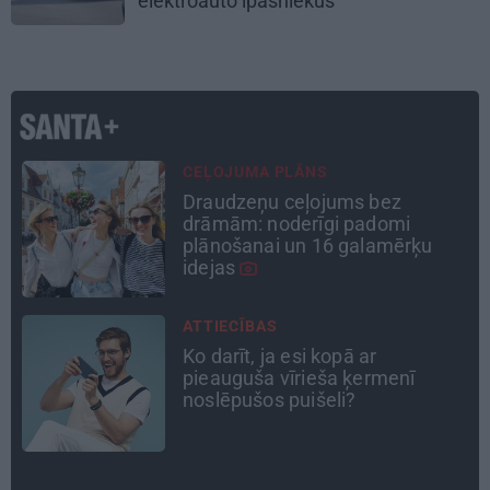
elektroauto īpašniekus
ATRADUMS
Virziens – jūra: Lauderu
ģimenes bezbēdīgi laiskā miera
osta Pūrciemā
INTERVIJA
«Nevajag kalnos tēlot varoņus!
Tie ātri noliks pie vietas.»
Alpīnists Atis Plakans, kurš
pieredzējis biedra bojāeju
DZĪVESSTĀSTS