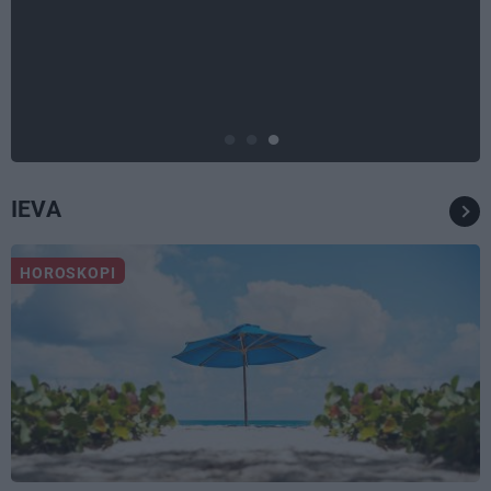
Stāsts, kas pārspēj kino
scenārijus: Kā Liepājas zēns
Volfs Ruvinskis kļuva par
Meksikas superzvaigzni
IEVA
HOROSKOPI