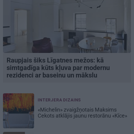
Raupjais šiks Līgatnes mežos: kā
simtgadīga kūts kļuva par modernu
rezidenci ar baseinu un mākslu
INTERJERA DIZAINS
«Michelin» zvaigžņotais Maksims
Cekots atklājis jaunu restorānu «Kíce»