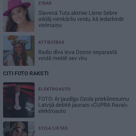
ZIŅAS
Slavenā Tuta aktrise Liene Sebre
atklāj vienkāršu veidu, kā iedarbināt
vielmaiņu
ATTIECĪBAS
Radio dīva Ieva Dzene neparastā
veidā meklē sev vīru
CITI FOTO RAKSTI
ELEKTROAUTO
FOTO: Ar jaudīgu Ozola priekšnesumu
Latvijā debitē jaunais «CUPRA Raval»
elektroauto
STILA LIETAS