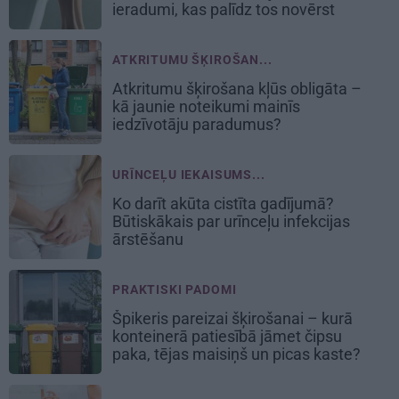
ieradumi, kas palīdz tos novērst
ATKRITUMU ŠĶIROŠAN...
Atkritumu šķirošana kļūs obligāta –
kā jaunie noteikumi mainīs
iedzīvotāju paradumus?
URĪNCEĻU IEKAISUMS...
Ko darīt akūta cistīta gadījumā?
Būtiskākais par urīnceļu infekcijas
ārstēšanu
PRAKTISKI PADOMI
Špikeris pareizai šķirošanai – kurā
konteinerā patiesībā jāmet čipsu
paka, tējas maisiņš un picas kaste?