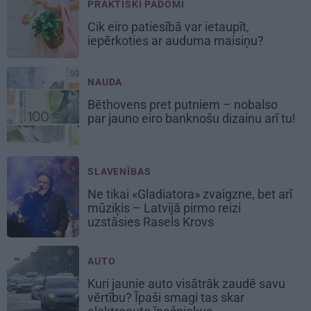
PRAKTISKI PADOMI
Cik eiro patiesībā var ietaupīt,
iepērkoties ar auduma maisiņu?
NAUDA
Bēthovens pret putniem – nobalso
par jauno eiro banknošu dizainu arī tu!
SLAVENĪBAS
Ne tikai «Gladiatora» zvaigzne, bet arī
mūziķis – Latvijā pirmo reizi
uzstāsies Rasels Krovs
AUTO
Kuri jaunie auto visātrāk zaudē savu
vērtību? Īpaši smagi tas skar