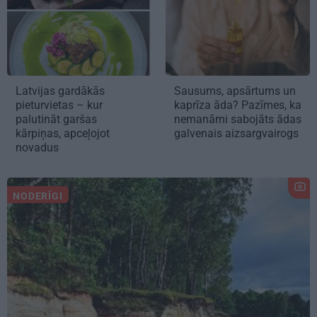
Latvijas gardākās
Sausums, apsārtums un
pieturvietas – kur
kaprīza āda? Pazīmes, ka
palutināt garšas
nemanāmi sabojāts ādas
kārpiņas, apceļojot
galvenais aizsargvairogs
novadus
NODERĪGI