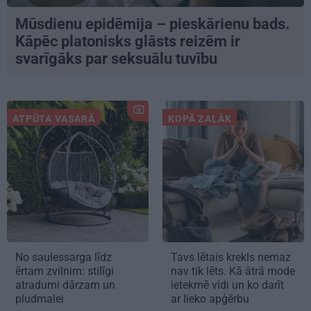
Mūsdienu epidēmija – pieskārienu bads.
Kāpēc platonisks glāsts reizēm ir
svarīgāks par seksuālu tuvību
ATPŪTA VASARĀ
KOPĀ ZAĻĀK
No saulessarga līdz
Tavs lētais krekls nemaz
ērtam zvilnim: stilīgi
nav tik lēts. Kā ātrā mode
atradumi dārzam un
ietekmē vidi un ko darīt
pludmalei
ar lieko apģērbu