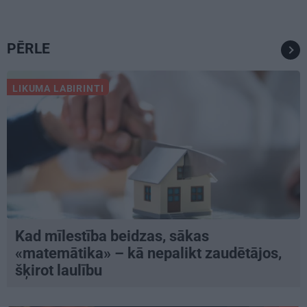
PĒRLE
LIKUMA LABIRINTI
Kad mīlestība beidzas, sākas
«matemātika» – kā nepalikt zaudētājos,
šķirot laulību