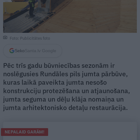
Foto: Publicitātes foto
Seko
Santa.lv Google
Pēc trīs gadu būvniecības sezonām ir
noslēgusies Rundāles pils jumta pārbūve,
kuras laikā paveikta jumta nesošo
konstrukciju protezēšana un atjaunošana,
jumta seguma un dēļu klāja nomaiņa un
jumta arhitektonisko detaļu restaurācija.
NEPALAID GARĀM!