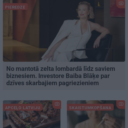
PIEREDZE
No mantotā zelta lombardā līdz saviem
biznesiem. Investore Baiba Blāķe par
dzīves skarbajiem pagriezieniem
APCEĻO LATVIJU
SKAISTUMKOPŠANA