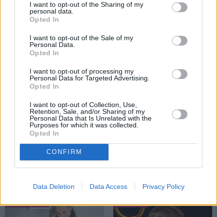
I want to opt-out of the Sharing of my
personal data.
Opted In
PERSONĪBAS
I want to opt-out of the Sale of my
Personal Data.
Opted In
I want to opt-out of processing my
Personal Data for Targeted Advertising.
Opted In
I want to opt-out of Collection, Use,
Retention, Sale, and/or Sharing of my
Personal Data that Is Unrelated with the
Purposes for which it was collected.
Opted In
Džilindžera mīļoto Lindu Kalniņu
piemeklējušas savādas sajūtas. Viņa
CONFIRM
atklāj iemeslu
Data Deletion
Data Access
Privacy Policy
VIEDOKLIS
SPORTS