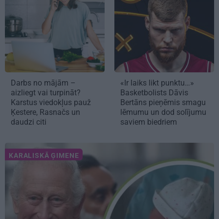
Darbs no mājām –
«Ir laiks likt punktu…»
aizliegt vai turpināt?
Basketbolists Dāvis
Karstus viedokļus pauž
Bertāns pieņēmis smagu
Ķestere, Rasnačs un
lēmumu un dod solījumu
daudzi citi
saviem biedriem
KARALISKĀ ĢIMENE