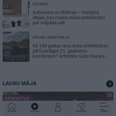
DIZAINS
Iedvesma no Milānas – interjera
idejas, kas maina mūsu priekšstatu
par mājokļa vidi
MĀJAS ANATOMIJA
Kā 100 gadus vecu koka arhitektūras
pērli pielāgot 21. gadsimta
komfortam? Arhitekta Gata Gavara
pieredze
LAUKU MĀJA
DZĪVESSTILS
GALVENĀ
KLAUSIES
IENĀC
PADALĪTIES
VAIRĀK