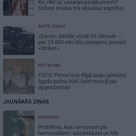
Ko vilkt uz vasaras pasākumiem?
Stiliste iesaka trīs aktuālus koptēlus
AUTO ZIŅAS
«Dacia» atbilde «Audi A6 allroad» –
par 25 000 eiro būs pieejams jaunais
«Striker»
NOTIKUMI
FOTO: Pirmo reizi Rīgā lauku piekūns
ligzdo putnu būrī, četri mazuļi jau
apgredzenoti
JAUNĀKĀS ZIŅAS
NODERĪGI
Problēma, kas var novest pie
hemoroīdiem: aizcietējumi un trīs