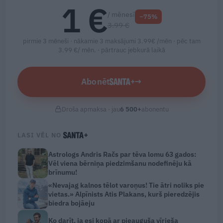
1 €
/ mēnesī
−75%
3.99 €
pirmie 3 mēneši · nākamie 3 maksājumi 3.99€ /mēn · pēc tam
3.99 €/ mēn. ·
pārtrauc jebkurā laikā
Abonēt
→
Droša apmaksa · jau
6 500
+
abonentu
LASI VĒL NO
Astrologs Andris Račs par tēva lomu 63 gados:
Vēl viena bērniņa piedzimšanu nodefinēju kā
brīnumu!
«Nevajag kalnos tēlot varoņus! Tie ātri noliks pie
vietas.» Alpīnists Atis Plakans, kurš pieredzējis
biedra bojāeju
Ko darīt, ja esi kopā ar pieauguša vīrieša