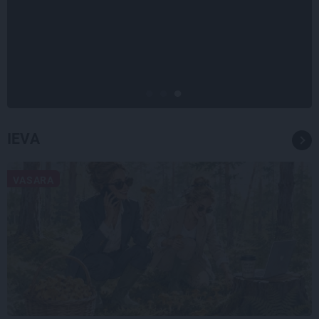
«Nevajag kalnos tēlot varoņus!
Tie ātri noliks pie vietas.»
Alpīnists Atis Plakans, kurš
pieredzējis biedra bojāeju
IEVA
VASARA