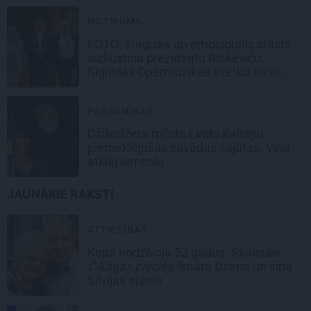
NOTIKUMS
FOTO: Traģisks un emocionāls stāsts
aizkustina prezidentu Rinkēviču.
Siguldas Opermūzikas svētku aizkadri
PERSONĪBAS
Džilindžera mīļoto Lindu Kalniņu
piemeklējušas savādas sajūtas. Viņa
atklāj iemeslu
JAUNĀKIE RAKSTI
ATTIECĪBAS
Kopā nodzīvoja 52 gadus. Skaistais
Čikāgas piecīša
Ilmāra Dzeņa un viņa
Silvijas stāsts