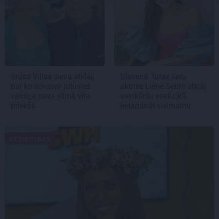
Brūsa Vilisa sieva atklāj,
Slavenā
Tutas lietu
par ko šovasar jutusies
aktrise Liene Sebre atklāj
vainīga sava slimā vīra
vienkāršu veidu, kā
priekšā
iedarbināt vielmaiņu
ATTIECĪBAS