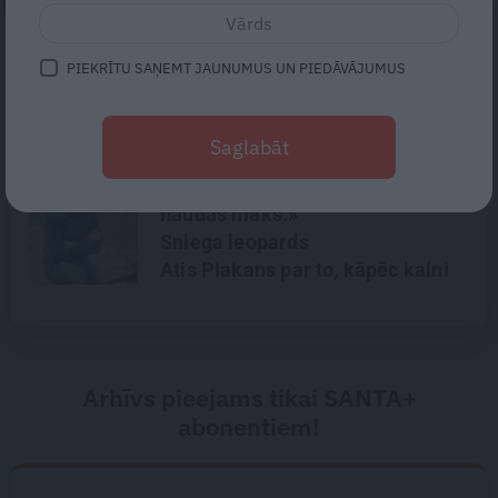
NEPALAID GARĀM!
«Te nav jāpļauj zāle un varam būt
PIEKRĪTU SAŅEMT JAUNUMUS UN PIEDĀVĀJUMUS
laiski.» Kā mākslinieki un
arhitekti Lauderi atjaunoja senu
zvejniekmāju
Saglabāt
«Kalnos neglābs statuss un
naudas maks.»
Sniega leopards
Atis Plakans par to, kāpēc kalni
kļūst nežēlīgi
Arhīvs pieejams tikai SANTA+
abonentiem!