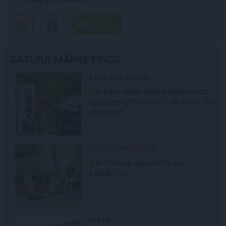
Santa.lv
SATURA MĀRKETINGS
REKLĀMRAKSTS
No kā ir atkarīgas elektroauto
uzlādes izmaksas? Skaidro Viršu
eksperti
DEKO DISKUSIJAS
Cik maksā dizainers un –
kāpēc?
MĀJA