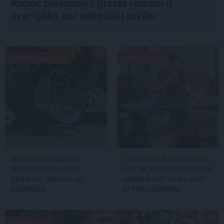
Kāpēc platonisks glāsts reizēm ir
svarīgāks par seksuālu tuvību
ATPŪTA VASARĀ
KOPĀ ZAĻĀK
No saulessarga līdz
Tavs lētais krekls nemaz
ērtam zvilnim: stilīgi
nav tik lēts. Kā ātrā mode
atradumi dārzam un
ietekmē vidi un ko darīt
pludmalei
ar lieko apģērbu
INTERVIJA