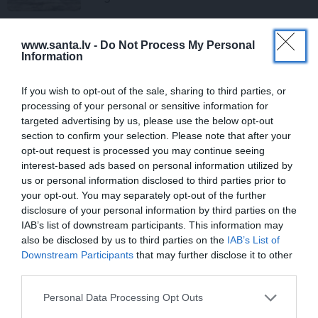
www.santa.lv -
Do Not Process My Personal
Information
PRIVĀTĀ DZĪVE
If you wish to opt-out of the sale, sharing to third parties, or
processing of your personal or sensitive information for
INTERESANTI
targeted advertising by us, please use the below opt-out
section to confirm your selection. Please note that after your
opt-out request is processed you may continue seeing
interest-based ads based on personal information utilized by
us or personal information disclosed to third parties prior to
your opt-out. You may separately opt-out of the further
disclosure of your personal information by third parties on the
IAB’s list of downstream participants. This information may
also be disclosed by us to third parties on the
IAB’s List of
Downstream Participants
that may further disclose it to other
VIDEO: Slavenās pundurcūkas saimnieks
third parties.
pēc mīluļa nāves ticis pie cita Žorika.
Dzimusi jauna zvaigzne
Personal Data Processing Opt Outs