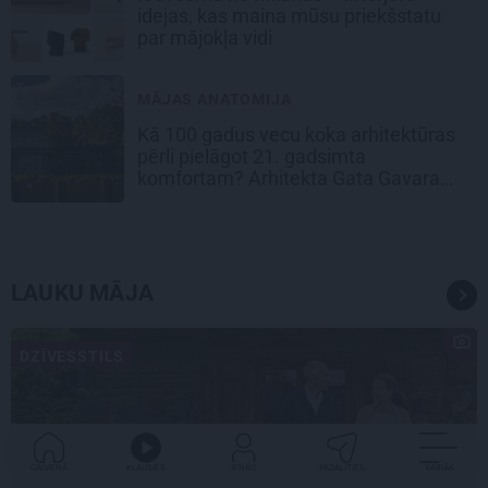
idejas, kas maina mūsu priekšstatu
par mājokļa vidi
MĀJAS ANATOMIJA
Kā 100 gadus vecu koka arhitektūras
pērli pielāgot 21. gadsimta
komfortam? Arhitekta Gata Gavara
pieredze
LAUKU MĀJA
DZĪVESSTILS
GALVENĀ
KLAUSIES
IENĀC
PADALĪTIES
VAIRĀK