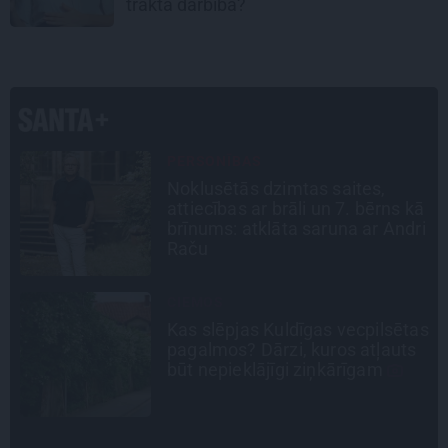
trakta darbība?
CEĻOJUMA PLĀNS
Draudzeņu ceļojums bez
ā
drāmām: noderīgi padomi
i
plānošanai un 16 galamērķu
idejas
TAVS ĀRSTS
as
«Manā kabinetā bijusi teju visa
Liepāja.» Ārste Ingrīda
Gardovska par vairāk nekā 50
gadiem medicīnā
INTERVIJA