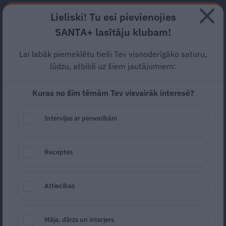
Abonē
Lieliski! Tu esi pievienojies
SANTA+ lasītāju klubam!
RECEPTES
NODERĪGI
JAUNĀKAIS
POPULĀRĀKAIS
Lai labāk piemeklētu tieši Tev visnoderīgāko saturu,
Kā izbēgt no otrā infarkta?
lūdzu, atbildi uz šiem jautājumiem:
Un – no pirmā?
Kuras no šīm tēmām Tev visvairāk interesē?
JAUTĀJUMI UN ATBILDES
31.08.2021
Intervijas ar personībām
Anija Pelūde
anija.pelude@santa.lv
Receptes
Attiecības
Māja, dārzs un interjers