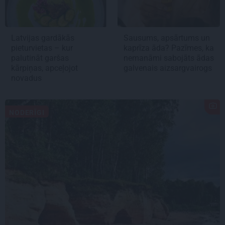
Latvijas gardākās
Sausums, apsārtums un
pieturvietas – kur
kaprīza āda? Pazīmes, ka
palutināt garšas
nemanāmi sabojāts ādas
kārpiņas, apceļojot
galvenais aizsargvairogs
novadus
NODERĪGI