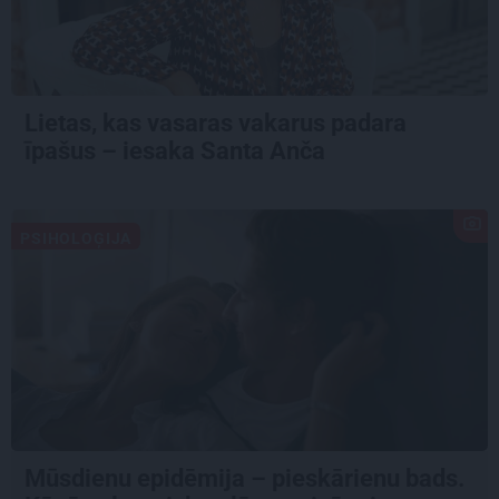
Lietas, kas vasaras vakarus padara
īpašus – iesaka Santa Anča
PSIHOLOĢIJA
Mūsdienu epidēmija – pieskārienu bads.