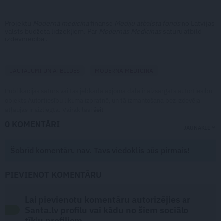
Projektu
Modernā medicīna
finansē
Mediju atbalsta fonds
no Latvijas
valsts budžeta līdzekļiem. Par
Modernās Medicīnas
saturu atbild
izdevniecība .
JAUTĀJUMI UN ATBILDES
MODERNĀ MEDICĪNA
Publikācijas saturs vai tās jebkāda apjoma daļa ir aizsargāts autortiesību
objekts Autortiesību likuma izpratnē, un tā izmantošana bez izdevēja
atļaujas ir aizliegta. Vairāk lasi
šeit
0 KOMENTĀRI
JAUNĀKIE
Šobrīd komentāru nav. Tavs viedoklis būs pirmais!
PIEVIENOT KOMENTĀRU
Lai pievienotu komentāru autorizējies ar
Santa.lv profilu vai kādu no šiem sociālo
tīklu profiliem.