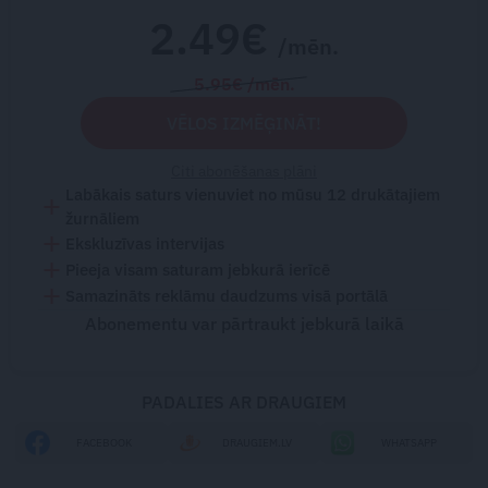
2.49€
/mēn.
5.95€ /mēn.
VĒLOS IZMĒĢINĀT!
Citi abonēšanas plāni
Labākais saturs vienuviet no mūsu 12 drukātajiem
žurnāliem
Ekskluzīvas intervijas
Pieeja visam saturam jebkurā ierīcē
Samazināts reklāmu daudzums visā portālā
Abonementu var pārtraukt jebkurā laikā
PADALIES AR DRAUGIEM
FACEBOOK
DRAUGIEM.LV
WHATSAPP