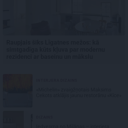
Raupjais šiks Līgatnes mežos: kā
simtgadīga kūts kļuva par modernu
rezidenci ar baseinu un mākslu
INTERJERA DIZAINS
«Michelin» zvaigžņotais Maksims
Cekots atklājis jaunu restorānu «Kíce»
DIZAINS
Iedvesma no Milānas – interjera