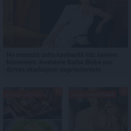
No mantotā zelta lombardā līdz saviem
biznesiem. Investore Baiba Blāķe par
dzīves skarbajiem pagriezieniem
APCEĻO LATVIJU
SKAISTUMKOPŠANA