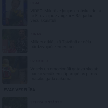
DEJA
VIDEO: Mīlgrāve ļaujas erotiskai dejai
ar Eirovīzijas zvaigzni – 35 gadus
vecu skaistuli
ZIŅAS
Millers atklāj, kā Taivānā ar dēlu
pārdzīvojuši zemestrīci
UZ SKOLU
Vesels un emocionāli gatavs skolai:
par ko vecākiem jāparūpējas pirms
mācību gada sākuma
IEVAS VESELĪBA
STIPRAIS STĀSTS