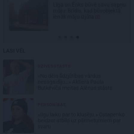
Līga un Ēriks būvē savu sapņu
māju: Brīdis, kad būvobjektā
ienāk māju izjūta
LASI VĒL
DZĪVESSTĀSTS
«No dēla līdzjūtības vārdus
nesagaidīju…» Aktiera Paula
Butkēviča meitas Alēnas stāsts
PERSONĪBAS
«Ilgu laiku par to klusēju.» Ostapenko
beidzot atbild uz pārmetumiem par
svaru