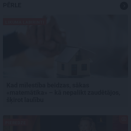
PĒRLE
LIKUMA LABIRINTI
Kad mīlestība beidzas, sākas
«matemātika» – kā nepalikt zaudētājos,
šķirot laulību
PIEREDZE