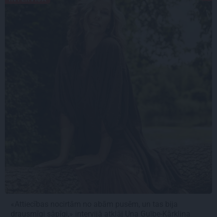
«Attiecības nocirtām no abām pusēm, un tas bija
drausmīgi sāpīgi,» intervijā atklāj Una Gulbe-Kārkliņa