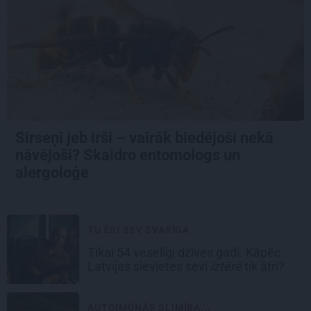
Sirseņi jeb irši – vairāk biedējoši nekā
nāvējoši? Skaidro entomologs un
alergoloģe
TU ESI SEV SVARĪGA
Tikai 54 veselīgi dzīves gadi. Kāpēc
Latvijas sievietes sevi
iztērē
tik ātri?
AUTOIMŪNĀS SLIMĪBA...