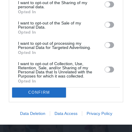
I want to opt-out of the Sharing of my
personal data.
Opted In
STILS
I want to opt-out of the Sale of my
Personal Data.
Opted In
I want to opt-out of processing my
Personal Data for Targeted Advertising.
Opted In
I want to opt-out of Collection, Use,
Retention, Sale, and/or Sharing of my
Personal Data that Is Unrelated with the
Purposes for which it was collected.
Repšes bijusī sieva pucējas kā jauna
Opted In
meitene un atklāj sava lieliskā auguma
noslēpumu
CONFIRM
Data Deletion
Data Access
Privacy Policy
VESELĪBA
ZIŅAS