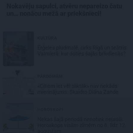
Nokavēju sapulci, atvēru nepareizo čatu
un… nonācu mežā ar priekšnieci!
KULTŪRA
Ērģeles pludmalē, cirks Rīgā un teātris
Valmierā: kur doties šajās brīvdienās?
PĀRDOMĀM
«Citiem iet vēl sliktāk» nav nekāds
mierinājums. Skaidro Diāna Zande
HOROSKOPI
Nekas šajā periodā nenotiek nejauši.
Horoskops visām zīmēm no 6. līdz 12.
augustam