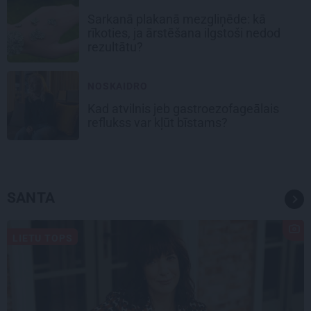
Sarkanā plakanā mezgliņēde: kā
rīkoties, ja ārstēšana ilgstoši nedod
rezultātu?
NOSKAIDRO
Kad atvilnis jeb gastroezofageālais
reflukss var kļūt bīstams?
SANTA
LIETU TOPS