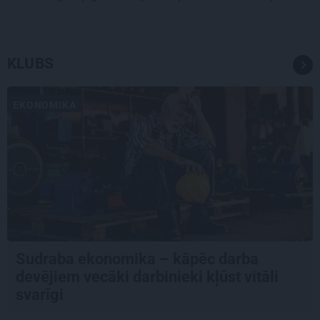
KLUBS
EKONOMIKA
Sudraba ekonomika – kāpēc darba
devējiem vecāki darbinieki kļūst vitāli
svarīgi