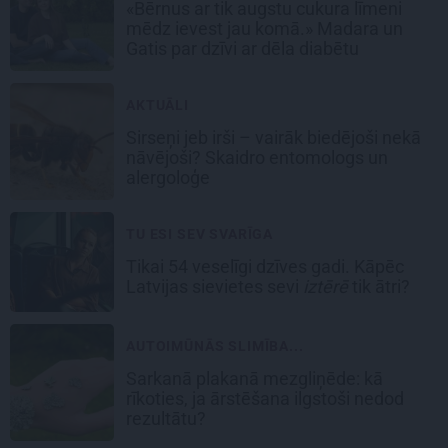
«Bērnus ar tik augstu cukura līmeni
mēdz ievest jau komā.» Madara un
Gatis par dzīvi ar dēla diabētu
AKTUĀLI
Sirseņi jeb irši – vairāk biedējoši nekā
nāvējoši? Skaidro entomologs un
alergoloģe
TU ESI SEV SVARĪGA
Tikai 54 veselīgi dzīves gadi. Kāpēc
Latvijas sievietes sevi
iztērē
tik ātri?
AUTOIMŪNĀS SLIMĪBA...
Sarkanā plakanā mezgliņēde: kā
rīkoties, ja ārstēšana ilgstoši nedod
rezultātu?