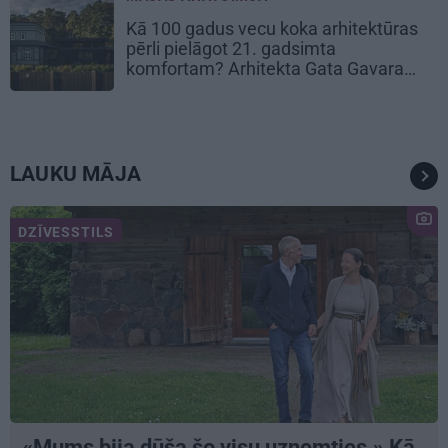
Kā 100 gadus vecu koka arhitektūras
pērli pielāgot 21. gadsimta
komfortam? Arhitekta Gata Gavara
pieredze
LAUKU MĀJA
DZĪVESSTILS
«Mums bija dūša šo visu uzņemties.» Kā