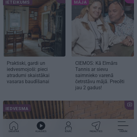
IETEIKUMS
MĀJA
Praktiski, gardi un
CIEMOS:
Kā Elmārs
iedvesmojoši: pieci
Tannis ar sievu
atradumi skaistākai
saimnieko varenā
vasaras baudīšanai
četrstāvu mājā.
Precēti
jau 2 gadus!
IEDVESMA
GALVENĀ
KLAUSIES
IENĀC
PADALĪTIES
VAIRĀK