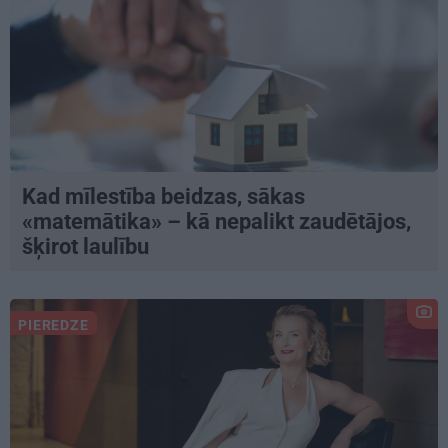
Kad mīlestība beidzas, sākas
«matemātika» – kā nepalikt zaudētājos,
šķirot laulību
PIEREDZE