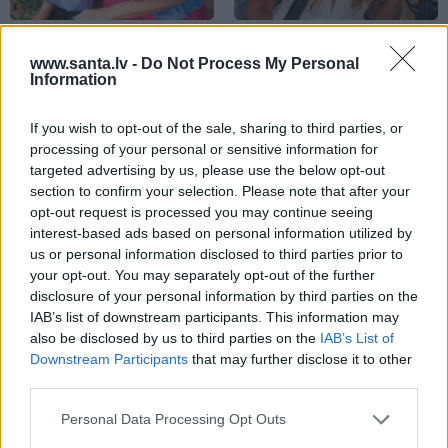
Slavenā
Tutas lietu
Radio dīva Ieva Dzene
aktrise Liene Sebre atklāj
neparastā veidā meklē
www.santa.lv -
Do Not Process My Personal
Information
vienkāršu veidu, kā
sev vīru
iedarbināt vielmaiņu
If you wish to opt-out of the sale, sharing to third parties, or
processing of your personal or sensitive information for
targeted advertising by us, please use the below opt-out
ZIŅAS
section to confirm your selection. Please note that after your
opt-out request is processed you may continue seeing
interest-based ads based on personal information utilized by
us or personal information disclosed to third parties prior to
your opt-out. You may separately opt-out of the further
disclosure of your personal information by third parties on the
IAB’s list of downstream participants. This information may
also be disclosed by us to third parties on the
IAB’s List of
Downstream Participants
that may further disclose it to other
third parties.
Personal Data Processing Opt Outs