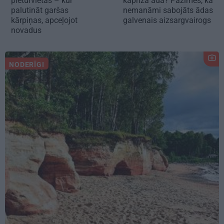
pieturvietas – kur
kaprīza āda? Pazīmes, ka
palutināt garšas
nemanāmi sabojāts ādas
kārpiņas, apceļojot
galvenais aizsargvairogs
novadus
NODERĪGI