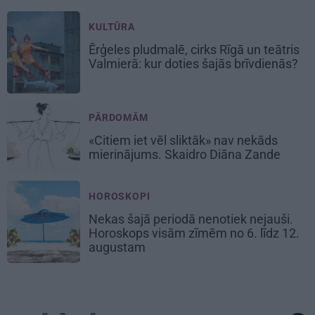
KULTŪRA
Ērģeles pludmalē, cirks Rīgā un teātris
Valmierā: kur doties šajās brīvdienās?
PĀRDOMĀM
«Citiem iet vēl sliktāk» nav nekāds
mierinājums. Skaidro Diāna Zande
HOROSKOPI
Nekas šajā periodā nenotiek nejauši.
Horoskops visām zīmēm no 6. līdz 12.
augustam