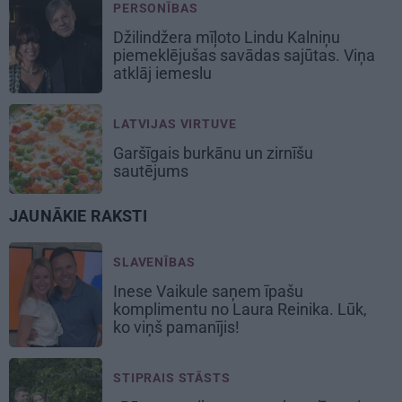
PERSONĪBAS
Džilindžera mīļoto Lindu Kalniņu
piemeklējušas savādas sajūtas. Viņa
atklāj iemeslu
LATVIJAS VIRTUVE
Garšīgais
burkānu un zirnīšu
sautējums
JAUNĀKIE RAKSTI
SLAVENĪBAS
Inese Vaikule saņem īpašu
komplimentu no Laura Reinika. Lūk,
ko viņš pamanījis!
STIPRAIS STĀSTS