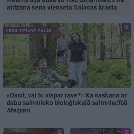
atdzima senā viensēta Salacas krastā
GRIBU DZĪVOT ZAĻĀK
«Dacīt, vai tu vispār ravē?» Kā saskaņā ar
dabu saimnieko bioloģiskajā saimniecībā
Mazjāņi