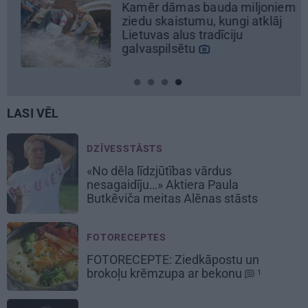
bauda miljoniem
Pēteris Zālītis: E
u, kungi atklāj
mākslinieks
radīciju
LASI VĒL
DZĪVESSTĀSTS
«No dēla līdzjūtības vārdus
nesagaidīju…» Aktiera Paula
Butkēviča meitas Alēnas stāsts
FOTORECEPTES
FOTORECEPTE:
Ziedkāpostu un
brokoļu
krēmzupa ar bekonu
1