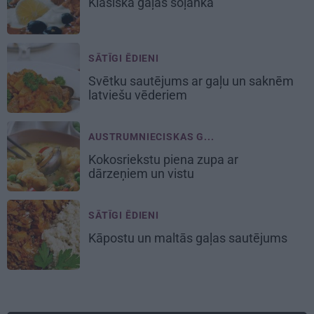
Klasiskā
gaļas soļanka
SĀTĪGI ĒDIENI
Svētku sautējums
ar gaļu un saknēm
latviešu vēderiem
AUSTRUMNIECISKAS G...
Kokosriekstu piena
zupa ar
dārzeņiem un vistu
SĀTĪGI ĒDIENI
Kāpostu un maltās gaļas
sautējums