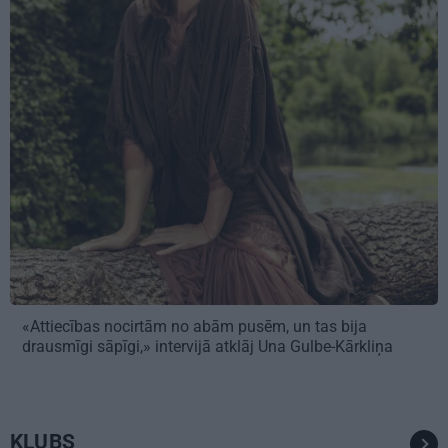
«Attiecības nocirtām no abām pusēm, un tas bija
drausmīgi sāpīgi,» intervijā atklāj Una Gulbe-Kārkliņa
KLUBS