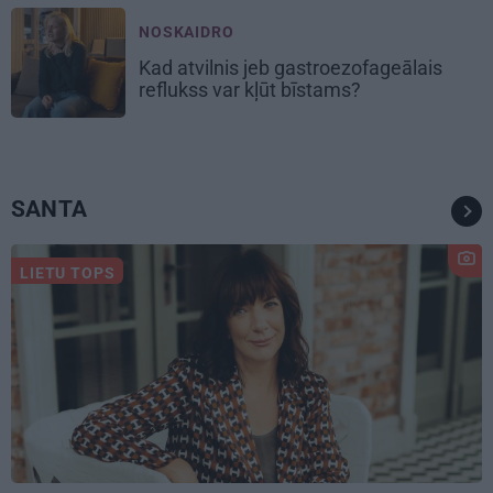
NOSKAIDRO
Kad atvilnis jeb gastroezofageālais
reflukss var kļūt bīstams?
SANTA
LIETU TOPS