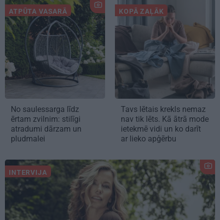
ATPŪTA VASARĀ
KOPĀ ZAĻĀK
No saulessarga līdz
Tavs lētais krekls nemaz
ērtam zvilnim: stilīgi
nav tik lēts. Kā ātrā mode
atradumi dārzam un
ietekmē vidi un ko darīt
pludmalei
ar lieko apģērbu
INTERVIJA