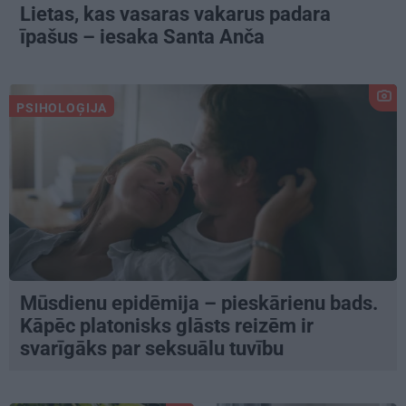
Lietas, kas vasaras vakarus padara
īpašus – iesaka Santa Anča
PSIHOLOĢIJA
Mūsdienu epidēmija – pieskārienu bads.
Kāpēc platonisks glāsts reizēm ir
svarīgāks par seksuālu tuvību