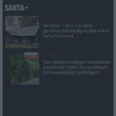
PERSONĪBAS
Noklusētās dzimtas saites,
a
attiecības ar brāli un 7. bērns kā
brīnums: atklāta saruna ar Andri
Raču
INTERVIJA
as
«Nevajag kalnos tēlot varoņus!
Tie ātri noliks pie vietas.»
Alpīnists Atis Plakans, kurš
pieredzējis biedra bojāeju
DZĪVESSTĀSTS
Stāsts, kas pārspēj kino
scenārijus: Kā Liepājas zēns
Volfs Ruvinskis kļuva par
Meksikas superzvaigzni