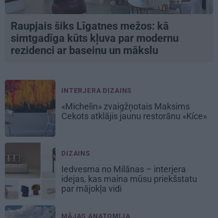
Raupjais šiks Līgatnes mežos: kā
simtgadīga kūts kļuva par modernu
rezidenci ar baseinu un mākslu
INTERJERA DIZAINS
«Michelin» zvaigžņotais Maksims
Cekots atklājis jaunu restorānu «Kíce»
DIZAINS
Iedvesma no Milānas – interjera
idejas, kas maina mūsu priekšstatu
par mājokļa vidi
MĀJAS ANATOMIJA