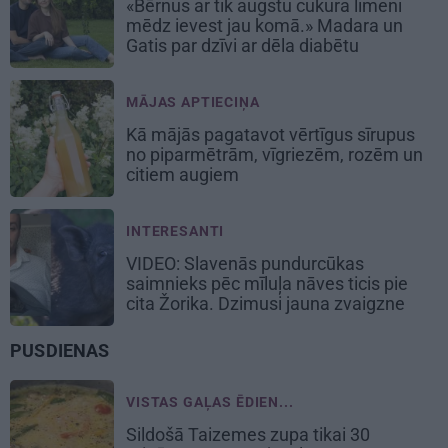
«Bērnus ar tik augstu cukura līmeni
mēdz ievest jau komā.» Madara un
Gatis par dzīvi ar dēla diabētu
MĀJAS APTIECIŅA
Kā mājās pagatavot vērtīgus sīrupus
no piparmētrām, vīgriezēm, rozēm un
citiem augiem
INTERESANTI
VIDEO: Slavenās pundurcūkas
saimnieks pēc mīluļa nāves ticis pie
cita Žorika. Dzimusi jauna zvaigzne
PUSDIENAS
VISTAS GAĻAS ĒDIEN...
Sildošā
Taizemes zupa
tikai 30