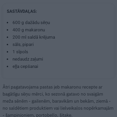
SASTĀVDAĻAS:
600 g
dažādu sēņu
400 g
makaronu
200 ml
saldā krējuma
sāls, pipari
1
sīpols
nedaudz zaļumi
eļļa cepšanai
Ātri pagatavojama pastas jeb makaronu recepte ar
bagātīgu sēņu mērci, ko sezonā gatavo no svaigām
meža sēnēm - gailenēm, baravikām un bekām, ziemā -
no saldētiem produktiem vai lielveikalos nopērkamajām
- šampinjoniem, portobello, šitake.