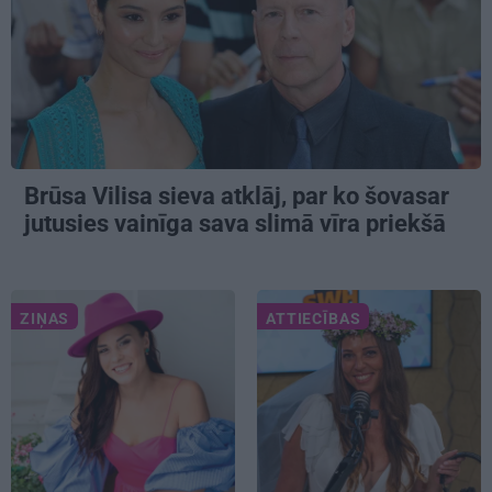
Brūsa Vilisa sieva atklāj, par ko šovasar
jutusies vainīga sava slimā vīra priekšā
ZIŅAS
ATTIECĪBAS