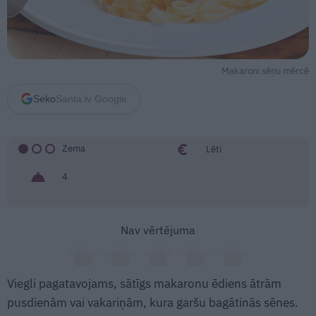
Makaroni sēņu mērcē
Seko
Santa.lv Google
Zema
Lēti
4
Nav vērtējuma
Viegli pagatavojams, sātīgs makaronu ēdiens ātrām
pusdienām vai vakariņām, kura garšu bagātinās sēnes.