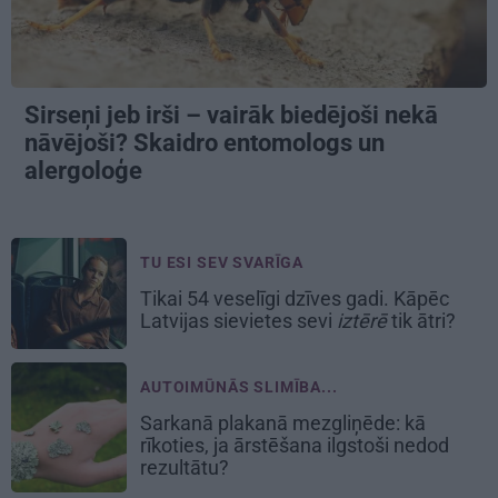
Sirseņi jeb irši – vairāk biedējoši nekā
nāvējoši? Skaidro entomologs un
alergoloģe
TU ESI SEV SVARĪGA
Tikai 54 veselīgi dzīves gadi. Kāpēc
Latvijas sievietes sevi
iztērē
tik ātri?
AUTOIMŪNĀS SLIMĪBA...
Sarkanā plakanā mezgliņēde: kā
rīkoties, ja ārstēšana ilgstoši nedod
rezultātu?