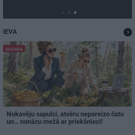
IEVA
VASARA
Nokavēju sapulci, atvēru nepareizo čatu
un… nonācu mežā ar priekšnieci!