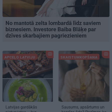
No mantotā zelta lombardā līdz saviem
biznesiem. Investore Baiba Blāķe par
dzīves skarbajiem pagriezieniem
APCEĻO LATVIJU
SKAISTUMKOPŠANA
Latvijas gardākās
Sausums, apsārtums un