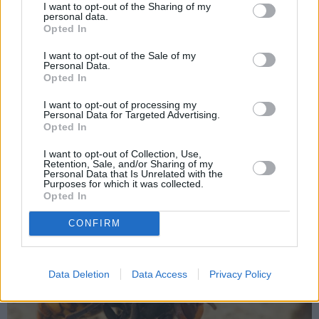
I want to opt-out of the Sharing of my
personal data.
Opted In
I want to opt-out of the Sale of my
Personal Data.
Opted In
«Ir satraukums!»
X Faktora
zvaigznei Jānim Rugājam lieli
I want to opt-out of processing my
Personal Data for Targeted Advertising.
jaunumi privātajā dzīvē
Opted In
I want to opt-out of Collection, Use,
Retention, Sale, and/or Sharing of my
Personal Data that Is Unrelated with the
Purposes for which it was collected.
Opted In
IEVAS VESELĪBA
CONFIRM
AKTUĀLI
Data Deletion
Data Access
Privacy Policy