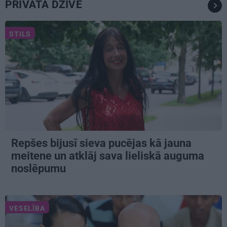
PRIVĀTĀ DZĪVE
STILS
Repšes bijusī sieva pucējas kā jauna
meitene un atklāj sava lieliskā auguma
noslēpumu
VESELĪBA