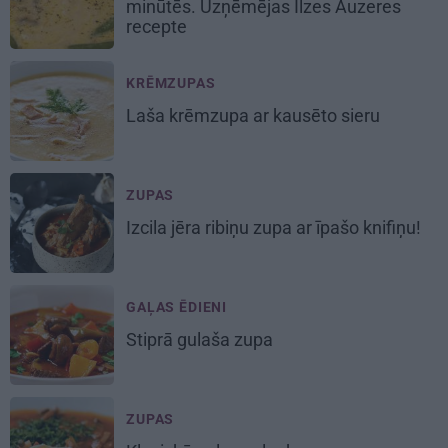
minūtēs. Uzņēmējas Ilzes Auzeres
recepte
KRĒMZUPAS
Laša
krēmzupa
ar kausēto sieru
ZUPAS
Izcila
jēra ribiņu
zupa ar īpašo knifiņu!
GAĻAS ĒDIENI
Stiprā
gulaša zupa
ZUPAS