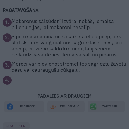
PAGATAVOŠANA
Makaronus sālsūdenī izvāra, nokāš, iemaisa
1.
pilienu eļļas, lai makaroni nesalīp.
Sīpolu sasmalcina un sakarsētā eļļā apcep, liek
2.
klāt šķēlītēs vai gabaliņos sagrieztas sēnes, labi
apcep, pievieno saldo krējumu, ļauj sēnēm
nedaudz pasautēties. Iemaisa sāli un piparus.
Mērcei var pievienot strēmelītēs sagrieztu žāvētu
3.
desu vai cauraugušu cūkgaļu.
4.
PADALIES AR DRAUGIEM
WHATSAPP
FACEBOOK
DRAUGIEM.LV
SĒŅU ĒDIENI