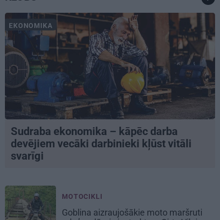
EKONOMIKA
Sudraba ekonomika – kāpēc darba
devējiem vecāki darbinieki kļūst vitāli
svarīgi
MOTOCIKLI
Goblina aizraujošākie moto maršruti