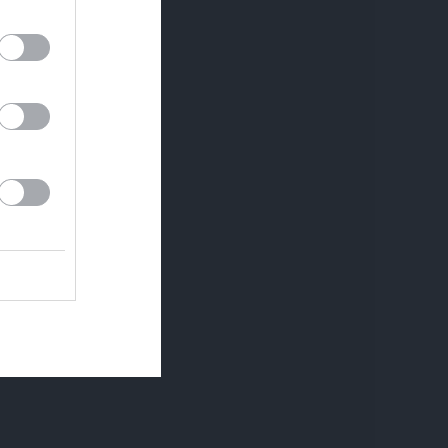
īt,
stu,
irsū
em.