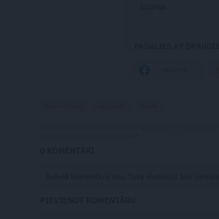
lazanja
PADALIES AR DRAUGI
FACEBOOK
PAMATĒDIENI
LAZANJAS
PASTA
Publikācijas saturs vai tās jebkāda apjoma daļa ir aizsargāts a
atļaujas ir aizliegta. Vairāk lasi
šeit
0 KOMENTĀRI
Šobrīd komentāru nav. Tavs viedoklis būs pirmai
PIEVIENOT KOMENTĀRU