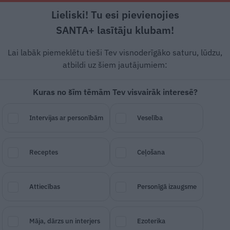
Lieliski! Tu esi pievienojies
Rīga +21°C
Daļēji saulains, R/DR vējš, 4.21 m/s
SANTA+ lasītāju klubam!
Pamatēdieni
Deserti
Padomi
Ātri un g
Lai labāk piemeklētu tieši Tev visnoderīgāko saturu, lūdzu,
atbildi uz šiem jautājumiem:
Kuras no šīm tēmām Tev visvairāk interesē?
Intervijas ar personībām
Veselība
Receptes
Ceļošana
SAGLABĀ RAKSTU
DALĪTIES
04.
Attiecības
Personīgā izaugsme
Māja, dārzs un interjers
Ezoterika