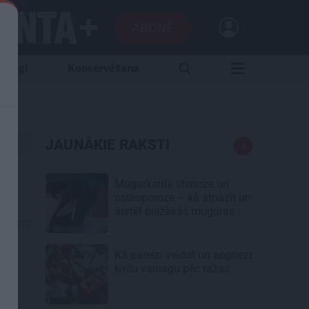
ABONĒ
aršīgi
Konservēšana
JAUNĀKIE RAKSTI
Mugurkaula stenoze un
osteoporoze – kā atpazīt un
ārstēt biežākās muguras
11.2022
kaites senioriem
Kā pareizi veidot un apgriezt
ķiršu vainagu pēc ražas