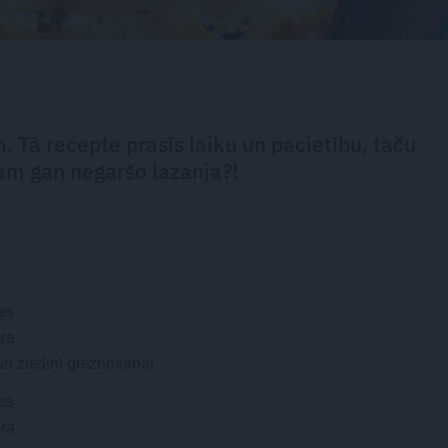
 Tā recepte prasīs laiku un pacietību, taču
ram gan negaršo lazanja?!
es
era
n ziediņi greznošanai
es
era