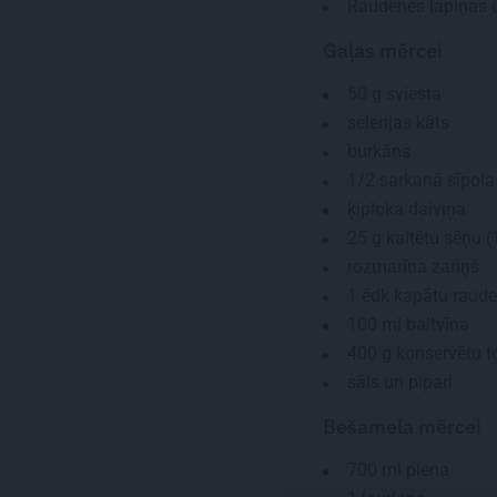
Raudenes lapiņas u
Gaļas mērcei
50 g
sviesta
selerijas kāts
burkāns
1/2
sarkanā sīpola
ķiploka daiviņa
25 g
kaltētu sēņu (
rozmarīna zariņš
1
ēdk kapātu raud
100 ml
baltvīna
400 g
konservētu t
sāls un pipari
Bešamela mērcei
700 ml
piena