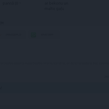
pannā
ar bekonu un
1
malto gaļu
EM
DRAUGIEM.LV
WHATSAPP
utortiesību objekts Autortiesību likuma izpratnē, un tā izmantošana bez izdevēj
JA
s!