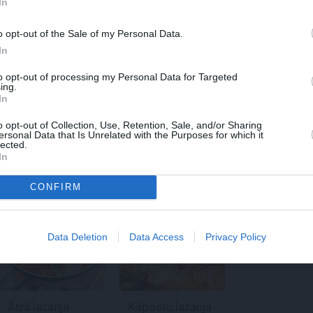
In
ltus, maisot lej klāt vārīto pienu. Turpina maisīt un lēni vār
 bez kunkuļiem. Lauru lapu izņem, iemaisa sieru, muskatriek
o opt-out of the Sale of my Personal Data.
In
ršas, padzesē.
ētā kantainā veidnē klāj plānu kārtiņu bešamelmērces, tai v
to opt-out of processing my Personal Data for Targeted
ing.
es. Tās pārklāj ar gaļas mērces kārtu, tai virsū klāj
In
 pārklāj ar lazanjas plāksnēm. Atkārto, līdz viss izlietots,
o opt-out of Collection, Use, Retention, Sale, and/or Sharing
ērces kārtu, pārber rīvēto sieru, pārkaisa piparus.
ersonal Data that Is Unrelated with the Purposes for which it
lected.
In
cep 40–45 minūtes. Grezno ar raudenes lapiņām un ziediņi
CONFIRM
PAMATĒDIENI
MALTĀS GAĻAS ĒDIEN...
Data Deletion
Data Access
Privacy Policy
Ātrā lazanja
Kāpostu lazanja