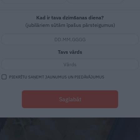
Kad ir tava dzimšanas diena?
(jubilāriem sūtām īpašus pārsteigumus)
Tavs vārds
PIEKRĪTU SAŅEMT JAUNUMUS UN PIEDĀVĀJUMUS
Saglabāt