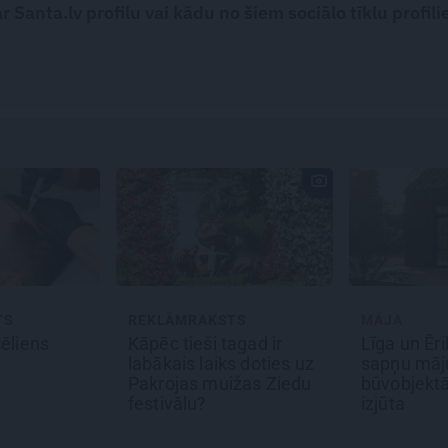
 Santa.lv profilu vai kādu no šiem sociālo tīklu profili
MRAKSTS
MĀJA
JAU
tieši tagad ir
Līga un Ēriks būvē savu
Kā 
is laiks doties uz
sapņu māju: Brīdis, kad
pārt
jas muižas Ziedu
būvobjektā ienāk māju
Agri
ālu?
izjūta
mili
spri
dra