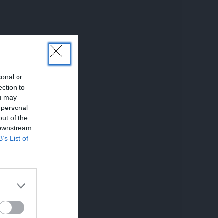
sonal or
ection to
ou may
 personal
out of the
zos
 downstream
B’s List of
tos
i un
stu,