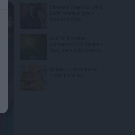
Elizabete Zagorska atklāj,
kādēļ sestdien jāvelk
melnas drēbes
Kas īsti ir aprites
ekonomika? Īsā atbilde –
tavs jaunais dzīvesveids
Sulīgie un aromātiskie
vistas
plācenīši