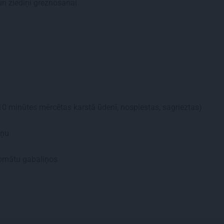
n ziediņi greznošanai
10 minūtes mērcētas karstā ūdenī, nospiestas, sagrieztas)
eņu
omātu gabaliņos