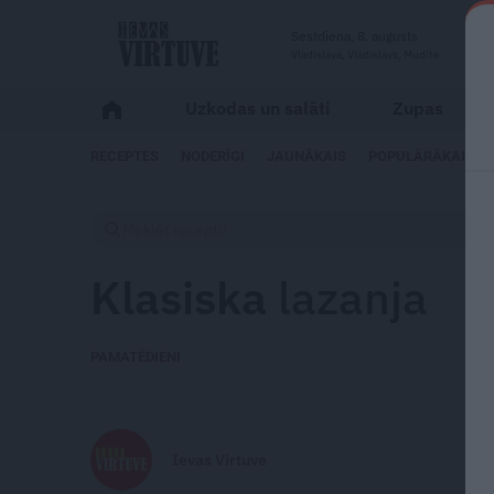
Sestdiena, 8. augusts
Vladislava, Vladislavs, Mudīte
Uzkodas un salāti
Zupas
RECEPTES
NODERĪGI
JAUNĀKAIS
POPULĀRĀKAIS
Klasiska
lazanja
PAMATĒDIENI
Ievas Virtuve