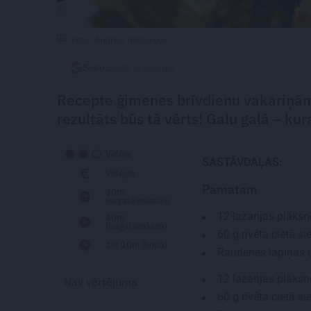
Foto: Andrejs Nikiforovs
Seko
Santa.lv Google
Recepte ģimenes brīvdienu vakariņām.
rezultāts būs tā vērts! Galu galā – ku
Vidēja
SASTĀVDAĻAS:
Vidējas
Pamatam
30m
(sagatavošanās)
12
lazanjas plāksn
40m
(pagatavošana)
60 g
rīvēta cietā si
1st 10m (kopā)
Raudenes lapiņas u
12
lazanjas plāksn
Nav vērtējuma
60 g
rīvēta cietā si