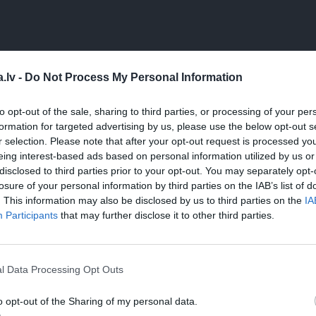
era
uskatrieksta
.lv -
Do Not Process My Personal Information
to opt-out of the sale, sharing to third parties, or processing of your per
formation for targeted advertising by us, please use the below opt-out s
r selection. Please note that after your opt-out request is processed y
eing interest-based ads based on personal information utilized by us or
disclosed to third parties prior to your opt-out. You may separately opt-
pannā izkausē sviestu, tajā apmaisot dažas minūtes cep ma
losure of your personal information by third parties on the IAB’s list of
. This information may also be disclosed by us to third parties on the
IA
 selerijas kātu, burkānu, sīpolu, sasmalcinātu rozmarīnu un
Participants
that may further disclose it to other third parties.
 un piparus.
tu malto gaļu, maisot apcep, pārlej vīnu, pievieno konservē
 līdz mērce sabiezē un gaļa ir mīksta, pēc garšas piemet sāl
l Data Processing Opt Outs
o opt-out of the Sharing of my personal data.
a pienu ar lauru lapu. Katliņā ar biezu dibenu izkausē svie