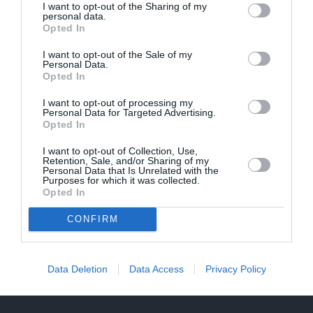
I want to opt-out of the Sharing of my
personal data.
Opted In
I want to opt-out of the Sale of my
PRIVĀTĀ DZĪVE
Personal Data.
Opted In
ZIŅAS
I want to opt-out of processing my
Personal Data for Targeted Advertising.
Opted In
I want to opt-out of Collection, Use,
Retention, Sale, and/or Sharing of my
Personal Data that Is Unrelated with the
Purposes for which it was collected.
Opted In
CONFIRM
FOTO: Šīs skaistules priekšā noliecās pat
operzvaigznes Kristīne Opolais un
Data Deletion
Data Access
Privacy Policy
Plasido Domingo