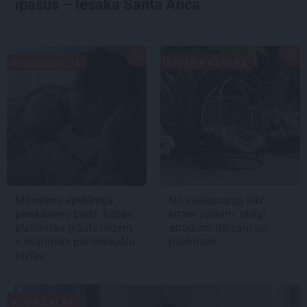
īpašus – iesaka Santa Anča
PSIHOLOĢIJA
ATPŪTA VASARĀ
Mūsdienu epidēmija –
No saulessarga līdz
pieskārienu bads. Kāpēc
ērtam zvilnim: stilīgi
platonisks glāsts reizēm
atradumi dārzam un
ir svarīgāks par seksuālu
pludmalei
tuvību
KOPĀ ZAĻĀK