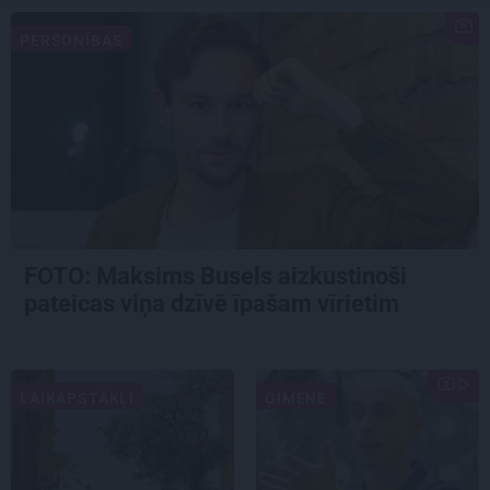
PERSONĪBAS
FOTO: Maksims Busels aizkustinoši
pateicas viņa dzīvē īpašam vīrietim
LAIKAPSTĀKĻI
ĢIMENE