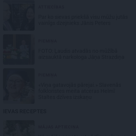
ATTIECĪBAS
Par ko sievas priekšā visu mūžu jutās
vainīgs dzejnieks Jānis Peters
PIEMIŅA
FOTO: Ļaudis atvadās no mūžībā
aizsauktā narkologa Jāņa Strazdiņa
PIEMIŅA
«Viņa gatavojās pārejai.» Slavenās
folkloristes meita atceras Helmī
Staltes dzīves izskaņu
IEVAS RECEPTES
MĀJAS APTIECIŅA