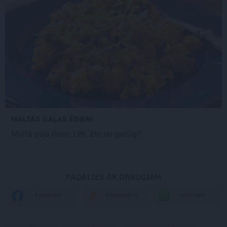
MALTĀS GAĻAS ĒDIENI
Maltā gaļa
rīsos. Lēti, ātri un garšīgi!
PADALIES AR DRAUGIEM
WHATSAPP
FACEBOOK
DRAUGIEM.LV