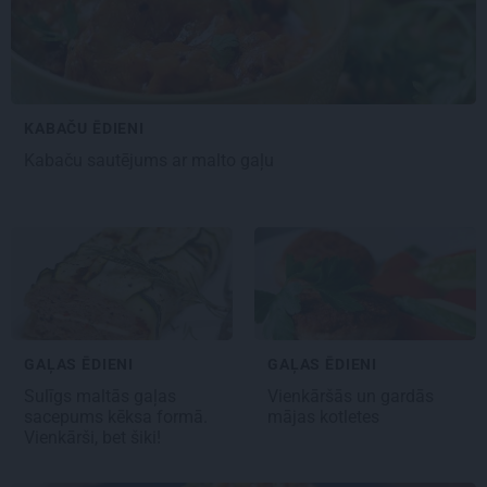
KABAČU ĒDIENI
Kabaču sautējums ar
malto gaļu
GAĻAS ĒDIENI
GAĻAS ĒDIENI
Sulīgs
maltās gaļas
Vienkāršās un gardās
sacepums kēksa formā.
mājas kotletes
Vienkārši, bet šiki!