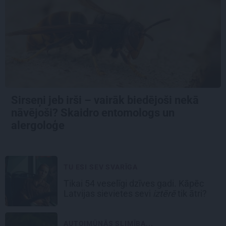
Sirseņi jeb irši – vairāk biedējoši nekā
nāvējoši? Skaidro entomologs un
alergoloģe
TU ESI SEV SVARĪGA
Tikai 54 veselīgi dzīves gadi. Kāpēc
Latvijas sievietes sevi
iztērē
tik ātri?
AUTOIMŪNĀS SLIMĪBA...