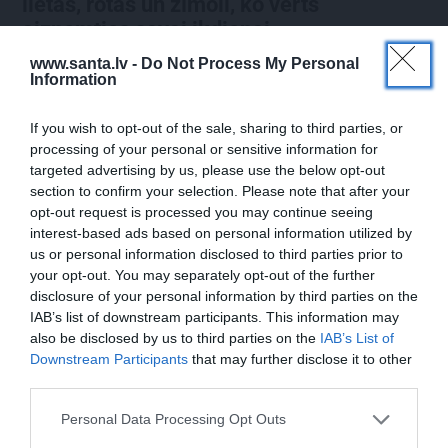
lietas, rotas un zīmoli, ko vērts
aizņemties savai ikdienai
www.santa.lv -
Do Not Process My Personal
Information
VASARA
If you wish to opt-out of the sale, sharing to third parties, or
Nokavēju sapulci, atvēru nepareizo
processing of your personal or sensitive information for
čatu un… nonācu mežā ar priekšnieci!
targeted advertising by us, please use the below opt-out
section to confirm your selection. Please note that after your
opt-out request is processed you may continue seeing
interest-based ads based on personal information utilized by
KULTŪRA
us or personal information disclosed to third parties prior to
Ērģeles pludmalē, cirks Rīgā un teātris
your opt-out. You may separately opt-out of the further
Valmierā: kur doties šajās brīvdienās?
disclosure of your personal information by third parties on the
IAB’s list of downstream participants. This information may
also be disclosed by us to third parties on the
IAB’s List of
Downstream Participants
that may further disclose it to other
PĀRDOMĀM
third parties.
«Citiem iet vēl sliktāk» nav nekāds
Personal Data Processing Opt Outs
mierinājums. Skaidro Diāna Zande