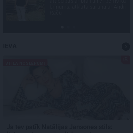
attiecības ar brāli un 7. bērns kā
brīnums: atklāta saruna ar Andri
Raču
IEVA
STILA NOSLĒPUMI
Ja tev patīk Natālijas Jansones stils: