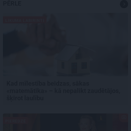
PĒRLE
LIKUMA LABIRINTI
Kad mīlestība beidzas, sākas
«matemātika» – kā nepalikt zaudētājos,
šķirot laulību
PIEREDZE