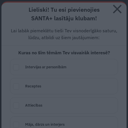
Abonē
Lieliski! Tu esi pievienojies
SANTA+ lasītāju klubam!
RECEPTES
NODERĪGI
JAUNĀKAIS
POPULĀRĀKAIS
Lai labāk piemeklētu tieši Tev visnoderīgāko saturu,
lūdzu, atbildi uz šiem jautājumiem:
Kuras no šīm tēmām Tev visvairāk interesē?
Kā izcept patiešām mīkstas
un
sulīgas kotletītes
?
Intervijas ar personībām
Izmēģini šo piedevu!
Receptes
GAĻAS ĒDIENI
17.09.2024
Liena Britāne
Attiecības
liena.britane@santa.lv
Māja, dārzs un interjers