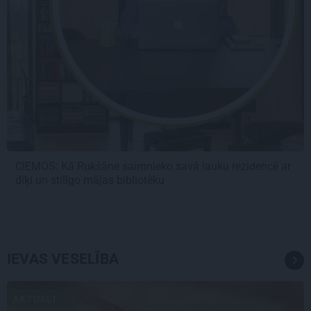
CIEMOS: Kā Rukšāne saimnieko savā lauku rezidencē ar
dīķi un stilīgo mājas bibliotēku
IEVAS VESELĪBA
AKTUĀLI