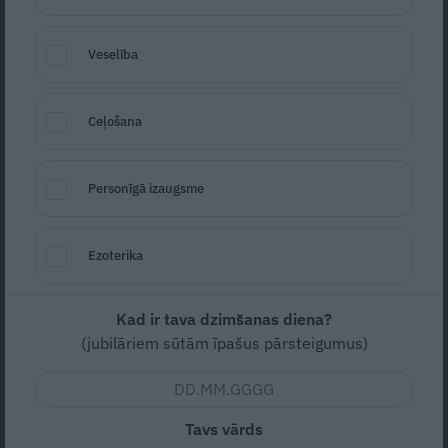
Veselība
Ceļošana
Personīgā izaugsme
Foto: No izdevniecības SIA Žurnāls Santa arhīva
Ezoterika
Seko
Santa.lv Google
Kad ir tava dzimšanas diena?
(jubilāriem sūtām īpašus pārsteigumus)
Zema
Vidējas
10m (sagatavošanās)
20m (pagatavošana)
Tavs vārds
30m (kopā)