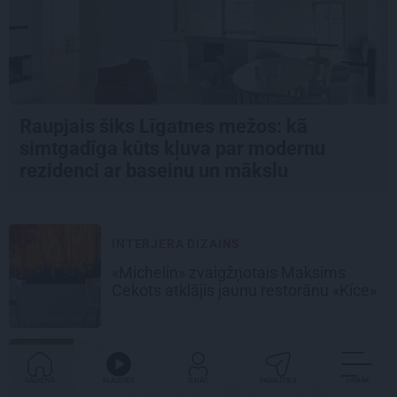
Raupjais šiks Līgatnes mežos: kā
simtgadīga kūts kļuva par modernu
rezidenci ar baseinu un mākslu
INTERJERA DIZAINS
«Michelin» zvaigžņotais Maksims
Cekots atklājis jaunu restorānu «Kíce»
DIZAINS
GALVENĀ
KLAUSIES
IENĀC
PADALĪTIES
VAIRĀK
Iedvesma no Milānas – interjera