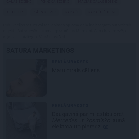
GAĻAS ĒDIENI
PIKNIKA ĒDIENI
MALTĀS GAĻAS ĒDIENI
KOTLETES
KĀ PAREIZI?
KABAČI
KABAČU ĒDIENI
Publikācijas saturs vai tās jebkāda apjoma daļa ir aizsargāts autortiesību
objekts Autortiesību likuma izpratnē, un tā izmantošana bez izdevēja
atļaujas ir aizliegta. Vairāk lasi
šeit
SATURA MĀRKETINGS
REKLĀMRAKSTS
Matu otrais cēliens
REKLĀMRAKSTS
Daugaviņš par mīlestību pret
Mercedes
un
kosmisko
jaunā
elektroauto pieredzi