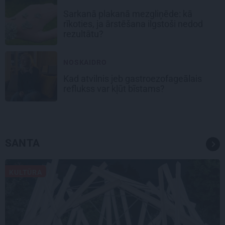
Sarkanā plakanā mezgliņēde: kā
rīkoties, ja ārstēšana ilgstoši nedod
rezultātu?
NOSKAIDRO
Kad atvilnis jeb gastroezofageālais
reflukss var kļūt bīstams?
SANTA
KULTŪRA