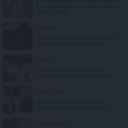
Kā mājās pagatavot vērtīgus sīrupus
no piparmētrām, vīgriezēm, rozēm un
citiem augiem
PIEDEVAS
Pikantais
plūmju čatnijs
un vēl ducis
ideju, ko pagatavot no plūmēm
DESERTI
Dundagas
krēms ar ogu ķīseli
–
uzņēmējas Vijas Kilblokas recepte
GURĶU LAIKS
Marinēti gurķi bez karsēšanas –
modes dizainera Dāvida recepte
KONSERVĒŠANA