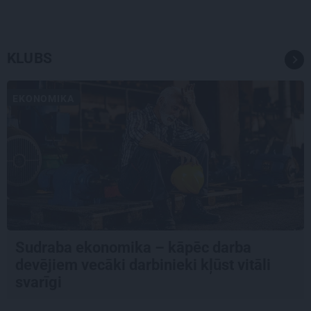
KLUBS
EKONOMIKA
Sudraba ekonomika – kāpēc darba
devējiem vecāki darbinieki kļūst vitāli
svarīgi