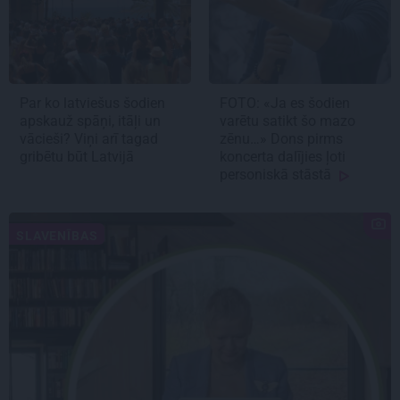
Par ko latviešus šodien
FOTO: «Ja es šodien
apskauž spāņi, itāļi un
varētu satikt šo mazo
vācieši? Viņi arī tagad
zēnu…» Dons pirms
gribētu būt Latvijā
koncerta dalījies ļoti
personiskā stāstā
SLAVENĪBAS