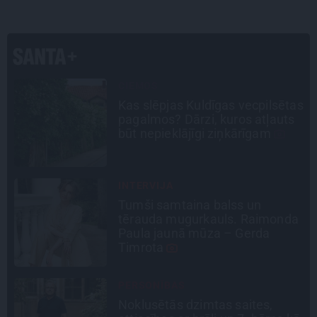
CIEMOS
Kas slēpjas Kuldīgas vecpilsētas
pagalmos? Dārzi, kuros atļauts
būt nepieklājīgi ziņkārīgam
INTERVIJA
Tumši samtaina balss un
a
tērauda mugurkauls. Raimonda
Paula jaunā mūza – Gerda
Timrota
PERSONĪBAS
Noklusētās dzimtas saites,