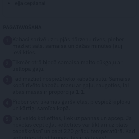
eļļa cepšanai
PAGATAVOŠANA
Kabaci sarīvē uz rupjās dārzeņu rīves, pieber
1.
mazliet sāls, samaisa un dažas minūtes ļauj
ievilkties.
Tikmēr otrā bļodā samaisa malto cūkgaļu ar
2.
liellopa gaļu.
Tad mazliet nospiež lieko kabača sulu. Samaisa
3.
kopā rīvēto kabaču masu ar gaļu, raugoties, lai
abas masas ir proporcijā 1:1.
Pieber sev tīkamās garšvielas, piespiež ķiploku
4.
un kārtīgi samīca kopā.
Tad veido kotletītes, liek uz pannas un apcep. Ja
5.
nevēlas cept eļļā, kotletītes var likt arī uz plāts
cepeškrāsnī un cept 220 grādu temperatūrā. Kad
kotletītes kļūst brūnas, tās ir gatavas!