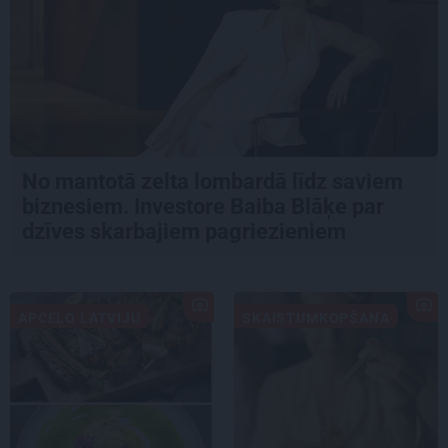
No mantotā zelta lombardā līdz saviem
biznesiem. Investore Baiba Blāķe par
dzīves skarbajiem pagriezieniem
APCEĻO LATVIJU
SKAISTUMKOPŠANA