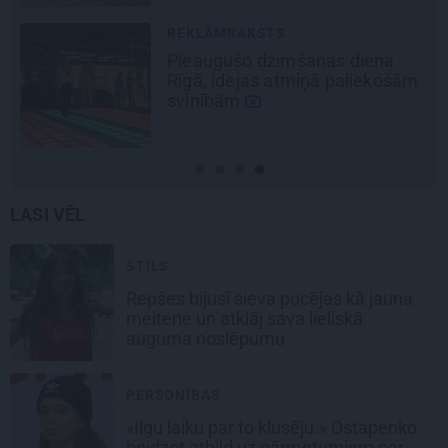
REKLĀMRAKSTS
Pieaugušo dzimšanas diena
Rīgā, idejas atmiņā paliekošām
svinībām
LASI VĒL
STILS
Repšes bijusī sieva pucējas kā jauna
meitene un atklāj sava lieliskā
auguma noslēpumu
PERSONĪBAS
«Ilgu laiku par to klusēju.» Ostapenko
beidzot atbild uz pārmetumiem par