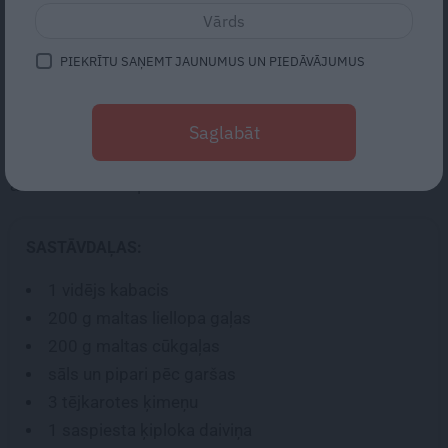
5
vērtējums (
6
)
PIEKRĪTU SAŅEMT JAUNUMUS UN PIEDĀVĀJUMUS
Pievienojot maltajai gaļai rīvētu kabaci, sanāk ļoti
Saglabāt
sulīgas kotletītes, kuras labi garšo gan siltas, gan
atdzisušas. Recepte bez olām!
SASTĀVDAĻAS:
1
vidējs kabacis
200 g
maltas liellopa gaļas
200 g
maltas cūkgaļas
sāls un pipari pēc garšas
3 tējkarotes
ķimeņu
1
saspiesta ķiploka daiviņa