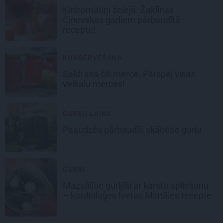
Ķirštomātiņi
želejā. Žaklīnas
Cinovskas gadiem pārbaudītā
recepte!
KONSERVĒŠANA
Saldi asā
čili mērce
. Pārspēj visas
veikalu mērces!
GURĶU LAIKS
Paaudzēs pārbaudīti skābētie gurķi
GURĶI
Mazsālītie gurķīši ar karsto apliešanu
– kardioloģes Ivetas Mintāles recepte