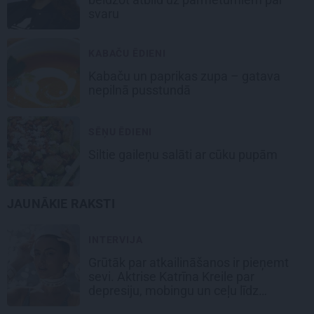
svaru
KABAČU ĒDIENI
Kabaču un paprikas zupa
– gatava
nepilnā pusstundā
SĒŅU ĒDIENI
Siltie gaileņu salāti
ar cūku pupām
JAUNĀKIE RAKSTI
INTERVIJA
Grūtāk par atkailināšanos ir pieņemt
sevi. Aktrise Katrīna Kreile par
depresiju, mobingu un ceļu līdz
lielajām lomām