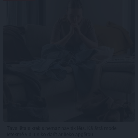
Tavs lētais krekls nemaz nav tik lēts. Kā ātrā mode
ietekmē vidi un ko darīt ar lieko apģērbu