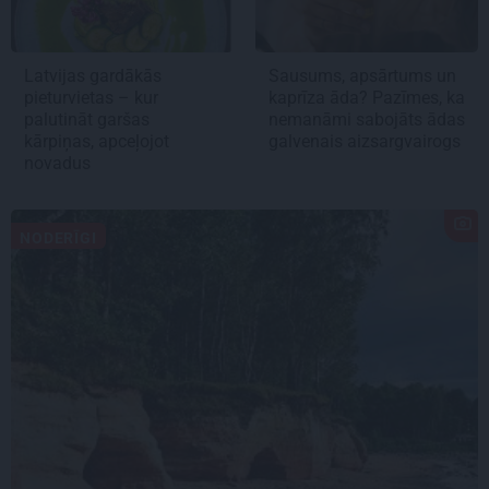
Latvijas gardākās
Sausums, apsārtums un
pieturvietas – kur
kaprīza āda? Pazīmes, ka
palutināt garšas
nemanāmi sabojāts ādas
kārpiņas, apceļojot
galvenais aizsargvairogs
novadus
NODERĪGI