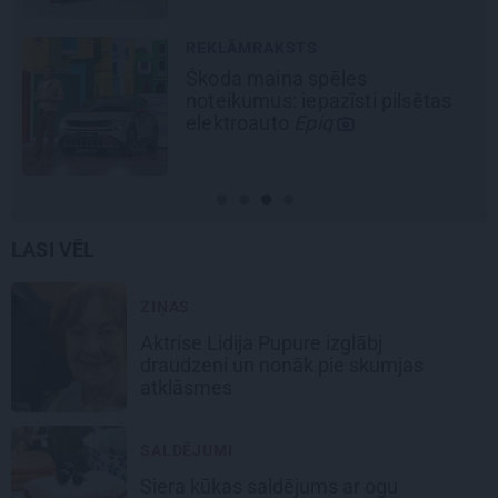
MĀJA
Līga un Ēriks būvē savu sapņu
māju: Brīdis, kad būvobjektā
ienāk māju izjūta
LASI VĒL
ZIŅAS
Aktrise Lidija Pupure izglābj
draudzeni un nonāk pie skumjas
atklāsmes
SALDĒJUMI
Siera kūkas
saldējums
ar ogu