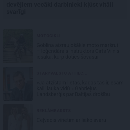
devējiem vecāki darbinieki kļūst vitāli
svarīgi
MOTOCIKLI
Goblina aizraujošākie moto maršruti
– leģendārais instruktors Ģirts Vilnis
iesaka, kurp doties šovasar
STARPVALSTU ATTIEC...
«Ja atzīstam lietas, kādas tās ir, esam
kaili lauka vidū.» Gabrieļus
Landsberģis par Baltijas drošību
REKLĀMRAKSTS
Ceļvedis vīrietim ar lieko svaru