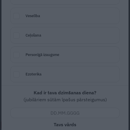
Veselība
Ceļošana
Fermentēšanas trauks
Foto: no publicitātes materiāliem
Personīgā izaugsme
Seko
Santa.lv Google
Konservēšanas sezona jau atkal iet pilnā
Ezoterika
sparā, tāpēc mēs noskaidrojām un
apkopojām jaunākos un ērtākos gadžetus,
Kad ir tava dzimšanas diena?
lai tā aizrit pēc iespējas ērtāk un
(jubilāriem sūtām īpašus pārsteigumus)
produktīvāk.
Tavs vārds
NEPALAID GARĀM!