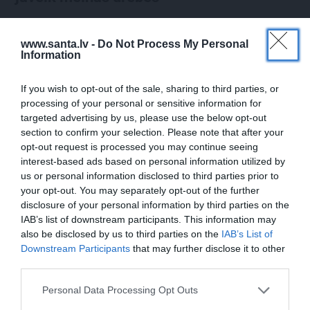
www.santa.lv -
Do Not Process My Personal
PIEMIŅAS STĀSTS
Information
If you wish to opt-out of the sale, sharing to third parties, or
processing of your personal or sensitive information for
targeted advertising by us, please use the below opt-out
section to confirm your selection. Please note that after your
opt-out request is processed you may continue seeing
interest-based ads based on personal information utilized by
us or personal information disclosed to third parties prior to
your opt-out. You may separately opt-out of the further
FOTO:
Vijas Artmanes meita
ļauj
disclosure of your personal information by third parties on the
ielūkoties aktrises vasarnīcā. Tik daudz
IAB’s list of downstream participants. This information may
atmiņu…
also be disclosed by us to third parties on the
IAB’s List of
Downstream Participants
that may further disclose it to other
third parties.
Personal Data Processing Opt Outs
ŠLĀGERMŪZIKA
DZIMŠANAS DIENA