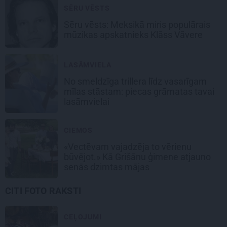
SĒRU VĒSTS
Sēru vēsts: Meksikā miris populārais
mūzikas apskatnieks Klāss Vāvere
LASĀMVIELA
No smeldzīga trillera līdz vasarīgam
mīlas stāstam: piecas grāmatas tavai
lasāmvielai
CIEMOS
«Vectēvam vajadzēja to vērienu
būvējot.» Kā Grišānu ģimene atjauno
senās dzimtas mājas
CITI FOTO RAKSTI
CEĻOJUMI