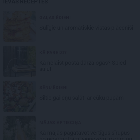
IEVAS RECEPTES
GAĻAS ĒDIENI
Sulīgie un aromātiskie vistas
plācenīši
KĀ PAREIZI?
Kā nelaist postā dārza ogas? Spied
sulu!
SĒŅU ĒDIENI
Siltie gaileņu salāti
ar cūku pupām
MĀJAS APTIECIŅA
Kā mājās pagatavot vērtīgus sīrupus
no piparmētrām, vīgriezēm, rozēm un