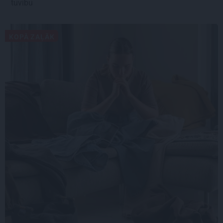
tuvību
KOPĀ ZAĻĀK