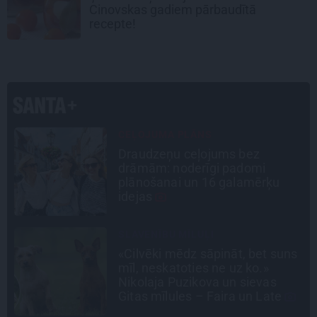
Cinovskas gadiem pārbaudītā
recepte!
INTERVIJA
«Nevajag kalnos tēlot varoņus!
Tie ātri noliks pie vietas.»
Alpīnists Atis Plakans, kurš
pieredzējis biedra bojāeju
INTERVIJA
s
Tumši samtaina balss un
tērauda mugurkauls. Raimonda
Paula jaunā mūza – Gerda
Timrota