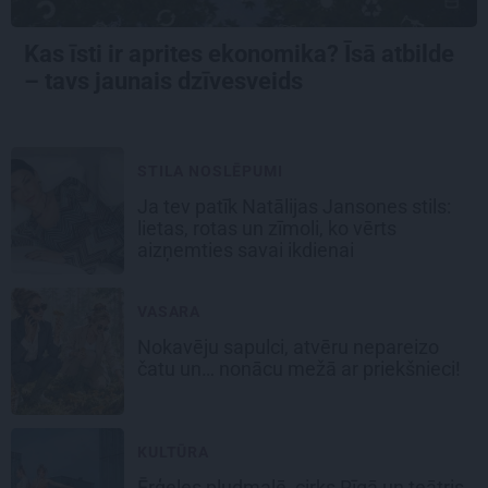
Kas īsti ir aprites ekonomika? Īsā atbilde
– tavs jaunais dzīvesveids
STILA NOSLĒPUMI
Ja tev patīk Natālijas Jansones stils:
lietas, rotas un zīmoli, ko vērts
aizņemties savai ikdienai
VASARA
Nokavēju sapulci, atvēru nepareizo
čatu un… nonācu mežā ar priekšnieci!
KULTŪRA
Ērģeles pludmalē, cirks Rīgā un teātris