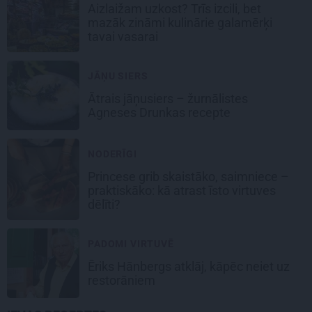
Aizlaižam uzkost? Trīs izcili, bet
mazāk zināmi kulinārie galamērķi
tavai vasarai
JĀŅU SIERS
Ātrais jāņusiers – žurnālistes
Agneses Drunkas recepte
NODERĪGI
Princese grib skaistāko, saimniece –
praktiskāko: kā atrast īsto virtuves
dēlīti?
PADOMI VIRTUVĒ
Ēriks Hānbergs atklāj, kāpēc neiet uz
restorāniem