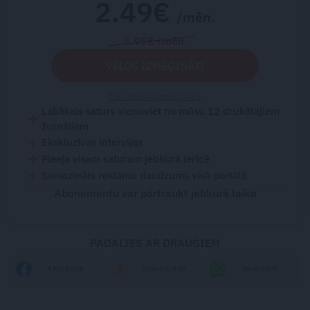
2.49€
/mēn.
5.95€ /mēn.
VĒLOS IZMĒĢINĀT!
Citi abonēšanas plāni
Labākais saturs vienuviet no mūsu 12 drukātajiem
žurnāliem
Ekskluzīvas intervijas
Pieeja visam saturam jebkurā ierīcē
Samazināts reklāmu daudzums visā portālā
Abonementu var pārtraukt jebkurā laikā
PADALIES AR DRAUGIEM
FACEBOOK
DRAUGIEM.LV
WHATSAPP