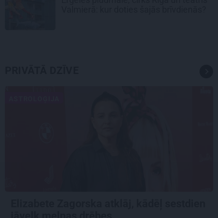
Valmierā: kur doties šajās brīvdienās?
PRIVĀTĀ DZĪVE
ASTROLOĢIJA
Elizabete Zagorska atklāj, kādēļ sestdien
jāvelk melnas drēbes