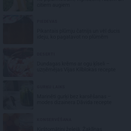
citiem augiem
PIEDEVAS
Pikantais
plūmju čatnijs
un vēl ducis
ideju, ko pagatavot no plūmēm
DESERTI
Dundagas
krēms ar ogu ķīseli
–
uzņēmējas Vijas Kilblokas recepte
GURĶU LAIKS
Marinēti gurķi bez karsēšanas –
modes dizainera Dāvida recepte
KONSERVĒŠANA
Ķirštomātiņi
želejā. Žaklīnas