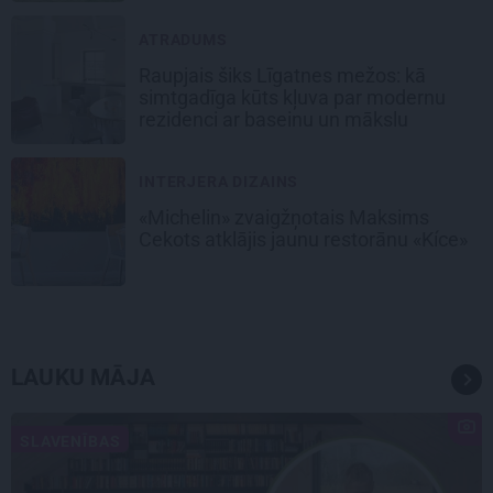
ATRADUMS
Raupjais šiks Līgatnes mežos: kā
simtgadīga kūts kļuva par modernu
rezidenci ar baseinu un mākslu
INTERJERA DIZAINS
«Michelin» zvaigžņotais Maksims
Cekots atklājis jaunu restorānu «Kíce»
LAUKU MĀJA
SLAVENĪBAS