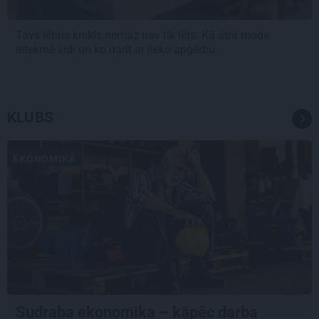
Tavs lētais krekls nemaz nav tik lēts. Kā ātrā mode
ietekmē vidi un ko darīt ar lieko apģērbu
KLUBS
EKONOMIKA
Sudraba ekonomika – kāpēc darba