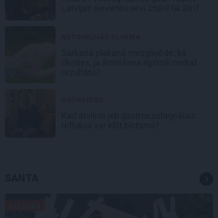
Latvijas sievietes sevi
iztērē
tik ātri?
AUTOIMŪNĀS SLIMĪBA...
Sarkanā plakanā mezgliņēde: kā
rīkoties, ja ārstēšana ilgstoši nedod
rezultātu?
NOSKAIDRO
Kad atvilnis jeb gastroezofageālais
reflukss var kļūt bīstams?
SANTA
KULTŪRA