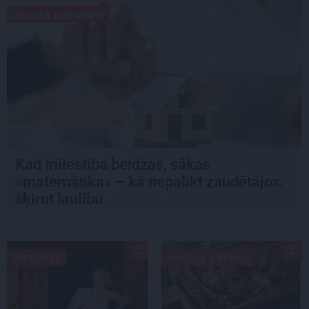
LIKUMA LABIRINTI
Kad mīlestība beidzas, sākas
«matemātika» – kā nepalikt zaudētājos,
šķirot laulību
PIEREDZE
APCEĻO LATVIJU