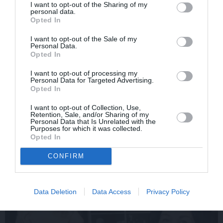
I want to opt-out of the Sharing of my
personal data.
Opted In
I want to opt-out of the Sale of my
Personal Data.
Opted In
I want to opt-out of processing my
Personal Data for Targeted Advertising.
Edvards Strazdiņš atklāti
«It kā pēkšņi es būtu
Opted In
pasaka, ko domā par
kļuvusi gaisīgāka,
I want to opt-out of Collection, Use,
Bumbieri. Neparasta
jaunāka, vieglāka…»
Retention, Sale, and/or Sharing of my
saruna ar šlāgermūzikas
Ērikas Eglijas-Grāveles
Personal Data that Is Unrelated with the
princi
mazais sievišķīgais
Purposes for which it was collected.
Opted In
noslēpums
CONFIRM
ATTIECĪBAS
Data Deletion
Data Access
Privacy Policy