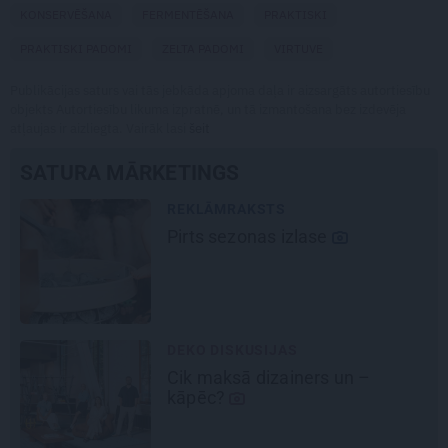
KONSERVĒŠANA
FERMENTĒŠANA
PRAKTISKI
PRAKTISKI PADOMI
ZELTA PADOMI
VIRTUVE
Publikācijas saturs vai tās jebkāda apjoma daļa ir aizsargāts autortiesību
objekts Autortiesību likuma izpratnē, un tā izmantošana bez izdevēja
atļaujas ir aizliegta. Vairāk lasi
šeit
SATURA MĀRKETINGS
REKLĀMRAKSTS
Kāpēc tieši tagad ir labākais
laiks doties uz Pakrojas muižas
Ziedu festivālu?
REKLĀMRAKSTS
Matu otrais cēliens