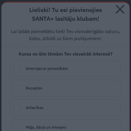
Abonē
Lieliski! Tu esi pievienojies
SANTA+ lasītāju klubam!
RECEPTES
NODERĪGI
JAUNĀKAIS
POPULĀRĀKAIS
Lai labāk piemeklētu tieši Tev visnoderīgāko saturu,
Gatavojam krājumus ziemai!
lūdzu, atbildi uz šiem jautājumiem:
Gadžeti ērtākai
Kuras no šīm tēmām Tev visvairāk interesē?
konservēšanas sezonai
Intervijas ar personībām
KONSERVĒŠANA
24.09.2023
Receptes
Dagnija Zīverte
Attiecības
Māja, dārzs un interjers