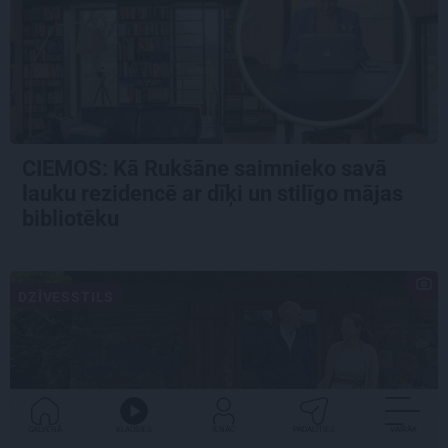
CIEMOS: Kā Rukšāne saimnieko savā
lauku rezidencē ar dīķi un stilīgo mājas
bibliotēku
DZĪVESSTILS
GALVENĀ
KLAUSIES
IENĀC
PADALĪTIES
VAIRĀK