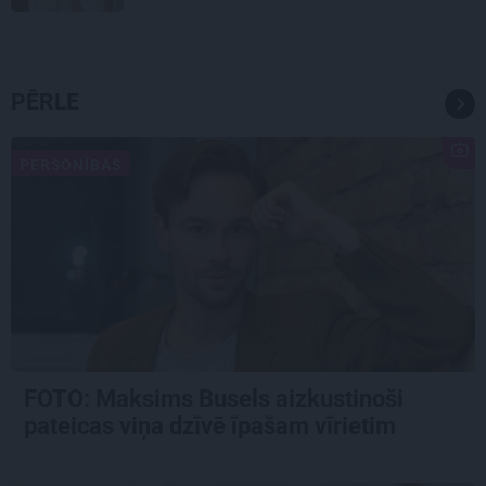
PĒRLE
PERSONĪBAS
FOTO: Maksims Busels aizkustinoši
pateicas viņa dzīvē īpašam vīrietim