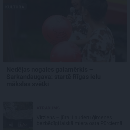
KULTŪRA
Nedēļas nogales galamērķis –
Sarkandaugava: startē Rīgas ielu
mākslas svētki
ATRADUMS
Virziens – jūra: Lauderu ģimenes
bezbēdīgi laiskā miera osta Pūrciemā