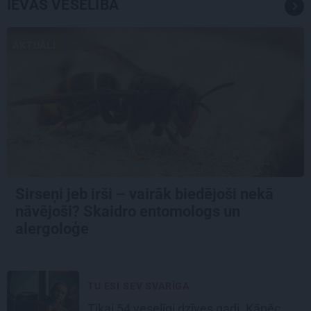
IEVAS VESELĪBA
AKTUĀLI
Sirseņi jeb irši – vairāk biedējoši nekā
nāvējoši? Skaidro entomologs un
alergoloģe
TU ESI SEV SVARĪGA
Tikai 54 veselīgi dzīves gadi. Kāpēc