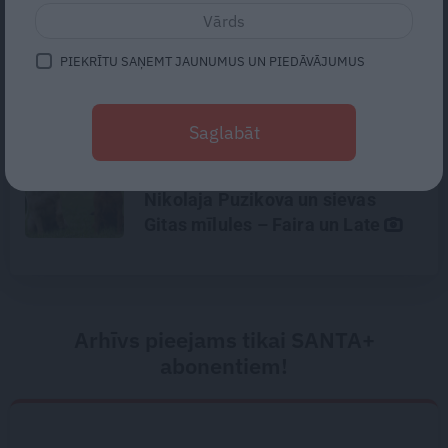
«Todien viņš devās apciemot
mammu…» Draugi stāsta, kāds
PIEKRĪTU SAŅEMT JAUNUMUS UN PIEDĀVĀJUMUS
bija Priekulē policista
nogalinātais modes mākslinieks
Saglabāt
«Cilvēki mēdz sāpināt, bet suns
mīl, neskatoties ne uz ko.»
Nikolaja Puzikova un sievas
Gitas mīlules – Faira un Late
Arhīvs pieejams tikai SANTA+
abonentiem!