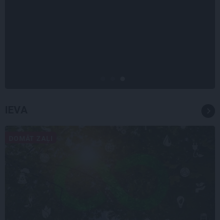
PERSONĪBAS
Noklusētās dzimtas saites,
attiecības ar brāli un 7. bērns kā
brīnums: atklāta saruna ar Andri
Raču
IEVA
DOMĀT ZAĻI