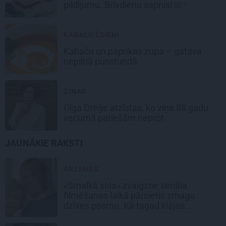
pildījumu. Brīvdienu sapnis!
1
KABAČU ĒDIENI
Kabaču un paprikas zupa
– gatava
nepilnā pusstundā
ZIŅAS
Olga Dreģe atzīstas, ko viņa 88 gadu
vecumā patiešām neprot
JAUNĀKIE RAKSTI
ĀRZEMĒS
«Smalkā stila» zvaigzne seriāla
filmēšanas laikā pārcietis smagu
dzīves posmu. Kā tagad klājas
Emetam?