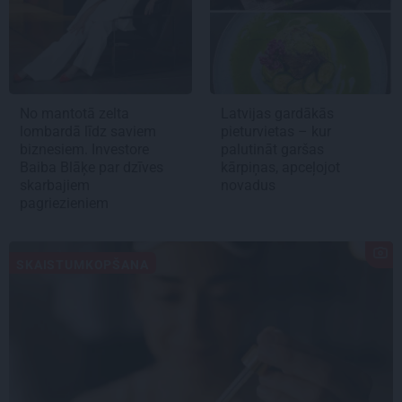
No mantotā zelta
Latvijas gardākās
lombardā līdz saviem
pieturvietas – kur
biznesiem. Investore
palutināt garšas
Baiba Blāķe par dzīves
kārpiņas, apceļojot
skarbajiem
novadus
pagriezieniem
SKAISTUMKOPŠANA