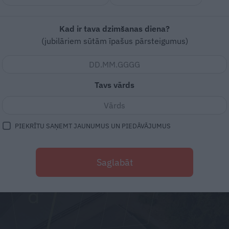
Kad ir tava dzimšanas diena?
(jubilāriem sūtām īpašus pārsteigumus)
Tavs vārds
PIEKRĪTU SAŅEMT JAUNUMUS UN PIEDĀVĀJUMUS
Saglabāt