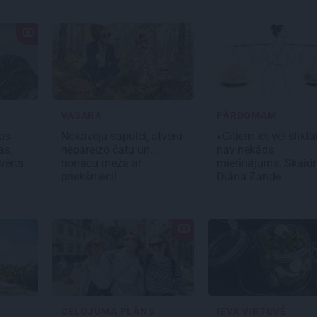
VASARA
PĀRDOMĀM
jas
Nokavēju sapulci, atvēru
«Citiem iet vēl slikt
as,
nepareizo čatu un…
nav nekāds
vērts
nonācu mežā ar
mierinājums. Skaid
priekšnieci!
Diāna Zande
CEĻOJUMA PLĀNS
IEVA VIRTUVĒ