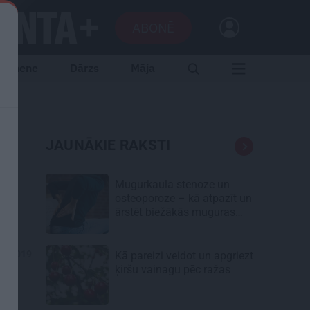
ABONĒ
Ģimene
Dārzs
Māja
JAUNĀKIE RAKSTI
Mugurkaula stenoze un
osteoporoze – kā atpazīt un
ārstēt biežākās muguras
kaites senioriem
07.2019
Kā pareizi veidot un apgriezt
ķiršu vainagu pēc ražas