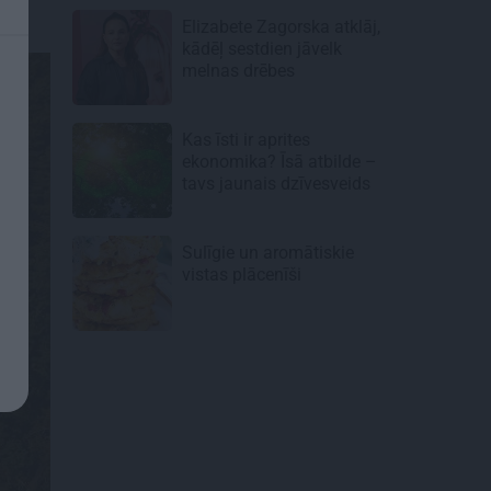
Elizabete Zagorska atklāj,
kādēļ sestdien jāvelk
melnas drēbes
Kas īsti ir aprites
ekonomika? Īsā atbilde –
tavs jaunais dzīvesveids
Sulīgie un aromātiskie
vistas
plācenīši