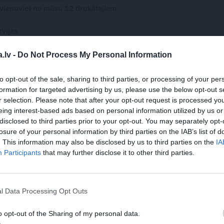
 vienuviet no mūsu 12 drukātajiem
rvijas
turam jebkurā ierīcē
āmu daudzums visā portālā
.lv -
Do Not Process My Personal Information
 var pārtraukt jebkurā laikā
to opt-out of the sale, sharing to third parties, or processing of your per
formation for targeted advertising by us, please use the below opt-out s
r selection. Please note that after your opt-out request is processed y
eing interest-based ads based on personal information utilized by us or
disclosed to third parties prior to your opt-out. You may separately opt-
WHATSAPP
losure of your personal information by third parties on the IAB’s list of
. This information may also be disclosed by us to third parties on the
IA
Participants
that may further disclose it to other third parties.
 aizsargāts autortiesību objekts Autortiesību likuma izpratnē, un tā
l Data Processing Opt Outs
rāk lasi
šeit
o opt-out of the Sharing of my personal data.
JA