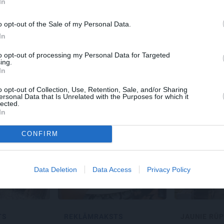
In
s!
o opt-out of the Sale of my Personal Data.
In
to opt-out of processing my Personal Data for Targeted
 Santa.lv profilu vai kādu no šiem sociālo tīklu profili
ing.
In
o opt-out of Collection, Use, Retention, Sale, and/or Sharing
ersonal Data that Is Unrelated with the Purposes for which it
lected.
In
CONFIRM
Data Deletion
Data Access
Privacy Policy
TS
REKLĀMRAKSTS
JAUNIE RŪP