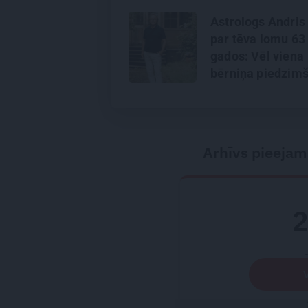
Astrologs Andris
par tēva lomu 63
gados: Vēl viena
bērniņa piedzim
nodefinēju kā br
Arhīvs pieejam