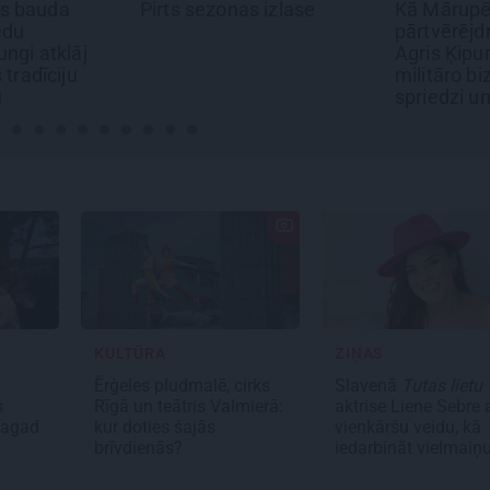
s bauda
Pirts sezonas izlase
Kā Mārupē 
edu
pārtvērējd
ngi atklāj
Agris Ķipur
 tradīciju
militāro bi
u
spriedzi u
draivu
KULTŪRA
ZIŅAS
Ērģeles pludmalē, cirks
Slavenā
Tutas lietu
s
Rīgā un teātris Valmierā:
aktrise Liene Sebre 
Tagad
kur doties šajās
vienkāršu veidu, kā
brīvdienās?
iedarbināt vielmaiņ