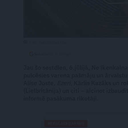
Foto: Publicitātes foto
Seko
Santa.lv Google
Jau šo sestdien, 6.jūlijā, Ne ikenkaln
pulcēsies varena pašmāju un ārvalst
Alise Joste,
Ezeri
, Kārlis Kazāks un r
(Lielbritānija) un citi – aicinot izbau
informē pasākuma rīkotāji.
NEPALAID GARĀM!