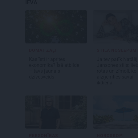
IEVA
DOMĀT ZAĻI
STILA NOSLĒPUMI
Kas īsti ir aprites
Ja tev patīk Natāli
ekonomika? Īsā atbilde
Jansones stils: liet
– tavs jaunais
rotas un zīmoli, ko 
dzīvesveids
aizņemties savai
ikdienai
PERSONĪBAS
HOROSKOPI