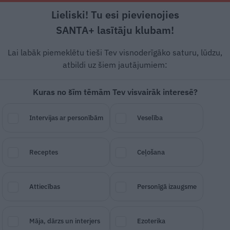
Lieliski! Tu esi pievienojies
Rīga +21°C
Daļēji saulains, DR vējš, 0.89 m/s
SANTA+ lasītāju klubam!
 un leģendas
Veselība
Stils
Attiecības
Lai labāk piemeklētu tieši Tev visnoderīgāko saturu, lūdzu,
atbildi uz šiem jautājumiem:
Kuras no šīm tēmām Tev visvairāk interesē?
ākums ar
The Sound
Intervijas ar personībām
Veselība
un citiem mūziķiem
 koncertzālē
Receptes
Ceļošana
Attiecības
Personīgā izaugsme
SAGLABĀ RAKSTU
DALĪTIES
04.
Māja, dārzs un interjers
Ezoterika