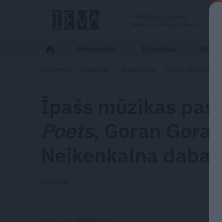
Sestdiena, 8. augusts
Vladislava, Vladislavs, Mudīte
Personības
Intervijas
Stāsti
RECEPTES
NODERĪGI
JAUNĀKAIS
POPULĀRĀKAIS
Īpašs mūzikas pas
Poets
, Goran Gora 
Neikenkalna dabas
IZKLAIDE
Santa.lv