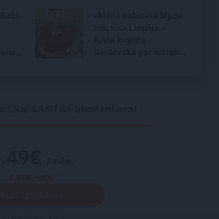
 Račs
«Manā kabinetā bijusi
teju visa Liepāja.»
Ārste Ingrīda
šanu
Gardovska par vairāk
īnumu!
nekā 50 gadiem
medicīnā
s tikai SANTA+ abonentiem!
2.49€
/mēn.
5.95€ /mēn.
VĒLOS IZMĒĢINĀT!
Citi abonēšanas plāni