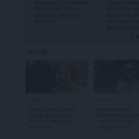
liens
Pieaugušo dzimšanas
Kamēr dāma
diena Rīgā, idejas
miljoniem zi
atmiņā paliekošām
skaistumu, ku
svinībām
Lietuvas alus
galvaspilsēt
LASI VĒL
ZIŅAS
ZIŅAS
Aktrise Lidija Pupure
Aktierim Andrim
izglābj draudzeni un
Bērziņam miljonār
nonāk pie skumjas
uzdāvinājis auto. 
atklāsmes
viņš grib jaunu…