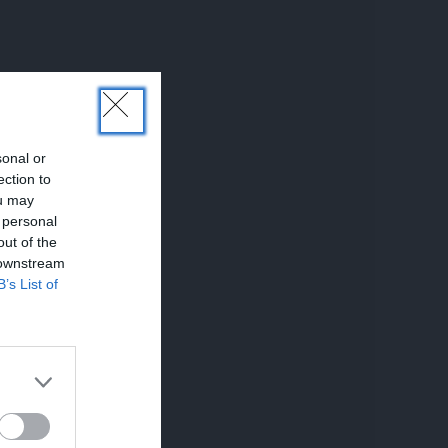
sonal or
ection to
ou may
 personal
out of the
 downstream
B’s List of
UNĀKIE