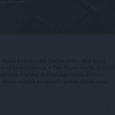
a dabas koncertzālē Dikļos pirmo reizi kopā
u mūziķu kompānija –
The Sound Poets
, Goran 
okgrupas
Frankie Animal
(Igaunija),
Storme
dīt dienu mūzikā un iepazīt īpašas vietas auru,