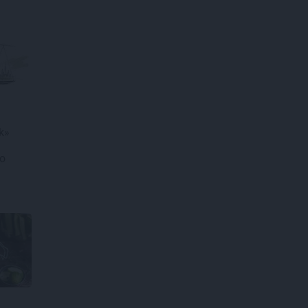
āk»
ro