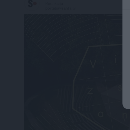
Redakcija
portals@santa.lv