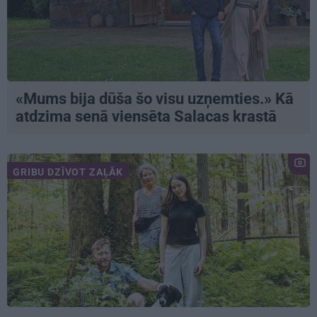
«Mums bija dūša šo visu uzņemties.» Kā
atdzima senā viensēta Salacas krastā
GRIBU DZĪVOT ZAĻĀK