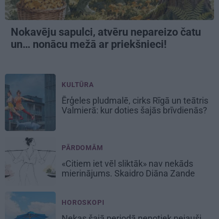
Nokavēju sapulci, atvēru nepareizo čatu
un… nonācu mežā ar priekšnieci!
KULTŪRA
Ērģeles pludmalē, cirks Rīgā un teātris
Valmierā: kur doties šajās brīvdienās?
PĀRDOMĀM
«Citiem iet vēl sliktāk» nav nekāds
mierinājums. Skaidro Diāna Zande
HOROSKOPI
Nekas šajā periodā nenotiek nejauši.