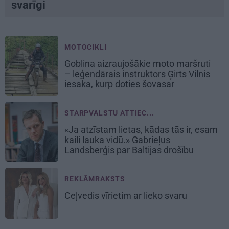
svarīgi
MOTOCIKLI
Goblina aizraujošākie moto maršruti
– leģendārais instruktors Ģirts Vilnis
iesaka, kurp doties šovasar
STARPVALSTU ATTIEC...
«Ja atzīstam lietas, kādas tās ir, esam
kaili lauka vidū.» Gabrieļus
Landsberģis par Baltijas drošību
REKLĀMRAKSTS
Ceļvedis vīrietim ar lieko svaru