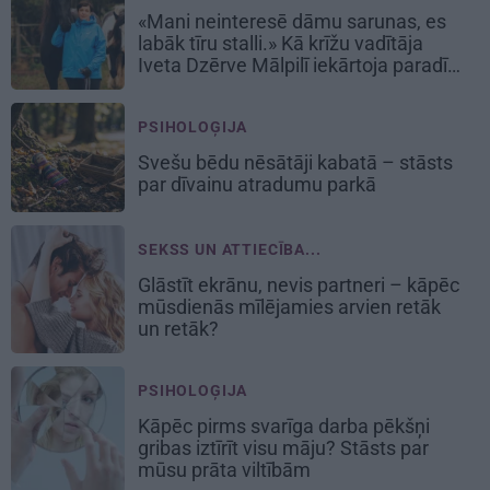
«Mani neinteresē dāmu sarunas, es
labāk tīru stalli.» Kā krīžu vadītāja
Iveta Dzērve Mālpilī iekārtoja paradīzi
zirgiem
PSIHOLOĢIJA
Svešu bēdu nēsātāji kabatā – stāsts
par dīvainu atradumu parkā
SEKSS UN ATTIECĪBA...
Glāstīt ekrānu, nevis partneri – kāpēc
mūsdienās mīlējamies arvien retāk
un retāk?
PSIHOLOĢIJA
Kāpēc pirms svarīga darba pēkšņi
gribas iztīrīt visu māju? Stāsts par
mūsu prāta viltībām