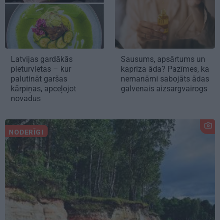
Latvijas gardākās
Sausums, apsārtums un
pieturvietas – kur
kaprīza āda? Pazīmes, ka
palutināt garšas
nemanāmi sabojāts ādas
kārpiņas, apceļojot
galvenais aizsargvairogs
novadus
NODERĪGI