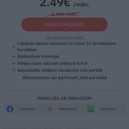
2.49€
/mēn.
5.95€ /mēn.
VĒLOS IZMĒĢINĀT!
Citi abonēšanas plāni
Labākais saturs vienuviet no mūsu 12 drukātajiem
žurnāliem
Ekskluzīvas intervijas
Pieeja visam saturam jebkurā ierīcē
Samazināts reklāmu daudzums visā portālā
Abonementu var pārtraukt jebkurā laikā
PADALIES AR DRAUGIEM
FACEBOOK
DRAUGIEM.LV
WHATSAPP