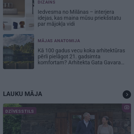
DIZAINS
Iedvesma no Milānas – interjera
idejas, kas maina mūsu priekšstatu
par mājokļa vidi
MĀJAS ANATOMIJA
Kā 100 gadus vecu koka arhitektūras
pērli pielāgot 21. gadsimta
komfortam? Arhitekta Gata Gavara
pieredze
LAUKU MĀJA
DZĪVESSTILS