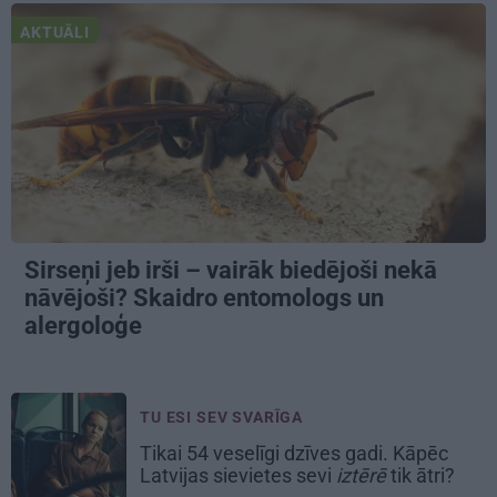
AKTUĀLI
Sirseņi jeb irši – vairāk biedējoši nekā
nāvējoši? Skaidro entomologs un
alergoloģe
TU ESI SEV SVARĪGA
Tikai 54 veselīgi dzīves gadi. Kāpēc
Latvijas sievietes sevi
iztērē
tik ātri?