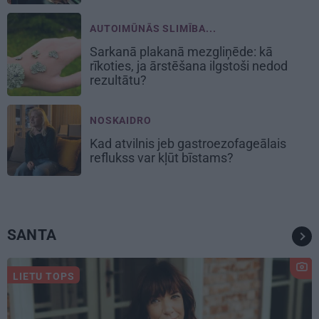
AUTOIMŪNĀS SLIMĪBA...
Sarkanā plakanā mezgliņēde: kā
rīkoties, ja ārstēšana ilgstoši nedod
rezultātu?
NOSKAIDRO
Kad atvilnis jeb gastroezofageālais
reflukss var kļūt bīstams?
SANTA
LIETU TOPS