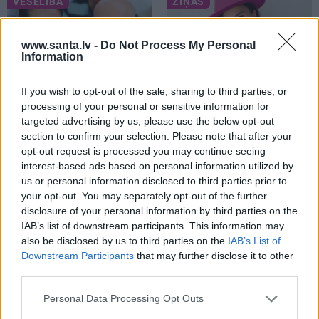
VESELĪBA
ZIŅAS
www.santa.lv -
Do Not Process My Personal
Information
If you wish to opt-out of the sale, sharing to third parties, or
processing of your personal or sensitive information for
targeted advertising by us, please use the below opt-out
section to confirm your selection. Please note that after your
Brūsa Vilisa sieva atklāj,
Slavenā
Tutas lietu
opt-out request is processed you may continue seeing
par ko šovasar jutusies
aktrise Liene Sebre atklāj
interest-based ads based on personal information utilized by
vainīga sava slimā vīra
vienkāršu veidu, kā
us or personal information disclosed to third parties prior to
priekšā
iedarbināt vielmaiņu
your opt-out. You may separately opt-out of the further
disclosure of your personal information by third parties on the
IAB’s list of downstream participants. This information may
ATTIECĪBAS
also be disclosed by us to third parties on the
IAB’s List of
Downstream Participants
that may further disclose it to other
third parties.
Personal Data Processing Opt Outs