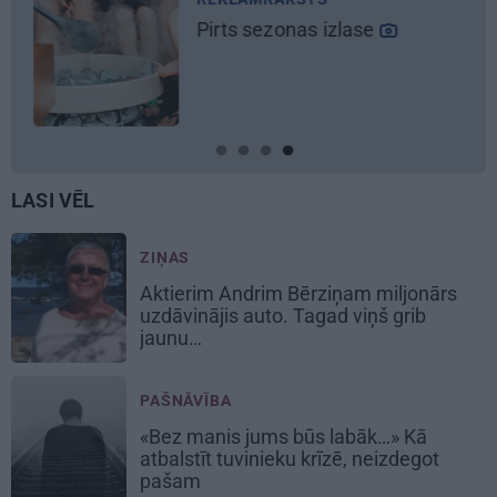
as izlase
Škoda maina s
noteikumus: iep
elektroauto
Epi
LASI VĒL
ZIŅAS
Aktierim Andrim Bērziņam miljonārs
uzdāvinājis auto. Tagad viņš grib
jaunu…
PAŠNĀVĪBA
«Bez manis jums būs labāk…» Kā
atbalstīt tuvinieku krīzē, neizdegot
pašam