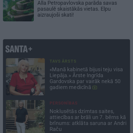
Alla Petropavlovska parāda savas
pasaulē skaistākās vietas. Elpu
aizraujoši skati!
STIPRAIS STĀSTS
«Bērnus ar tik augstu cukura
līmeni mēdz ievest jau komā.»
Madara un Gatis par dzīvi ar dēla
diabētu
CIEMOS
Kas slēpjas Kuldīgas vecpilsētas
ā
pagalmos? Dārzi, kuros atļauts
i
būt nepieklājīgi ziņkārīgam