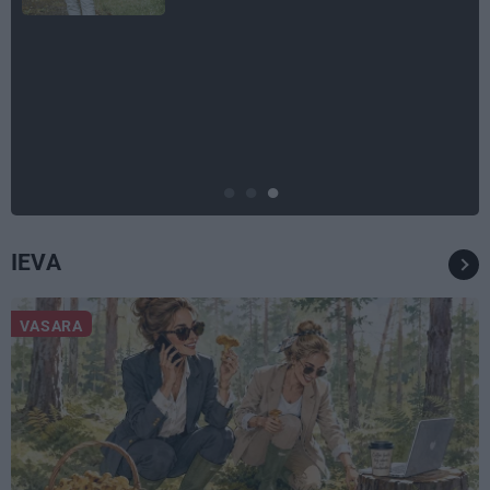
CEĻOJUMA PLĀNS
Draudzeņu ceļojums bez
drāmām: noderīgi padomi
plānošanai un 16 galamērķu
idejas
IEVA
VASARA