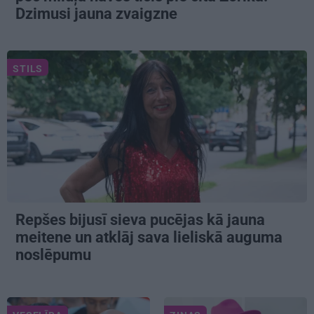
Dzimusi jauna zvaigzne
STILS
Repšes bijusī sieva pucējas kā jauna
meitene un atklāj sava lieliskā auguma
noslēpumu