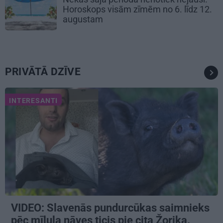
Horoskops visām zīmēm no 6. līdz 12.
augustam
PRIVĀTĀ DZĪVE
INTERESANTI
VIDEO: Slavenās pundurcūkas saimnieks
pēc mīluļa nāves ticis pie cita Žorika.