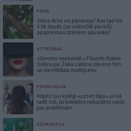
PSIHE
Velna dzira vai panaceja? Kas tad īsti
ir tik daudz (un visbiežāk pavirši)
apspriestais dzēriens ajavaska?
ATTIECĪBAS
«Sieviete neeksistē.» Filozofe Kolete
Solēra par Žaka Lakāna slaveno tēzi
un sievišķības noslēpumu
PSIHOLOĢIJA
Kāpēc tavi kolēģi «uzmet lūpu» un kā
radīt vidi, lai kolektīvs nebaidītos runāt
par problēmām
DZĪVESSTILS