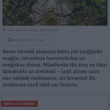
Foto: Dace Kundrate / Shutterstock
Seko
Santa.lv Google
Senie latvieši pieprata balto jeb sargājošo
maģiju, izmantoja buramvārdus un
maģiskas zīmes. Mūsdienās tās zina ne tikai
dziednieki un zintnieki – lasīt zīmes vairs
nav nekāds noslēpums, un izmantot šīs
zināšanas savā labā var ikviens.
NEPALAID GARĀM!