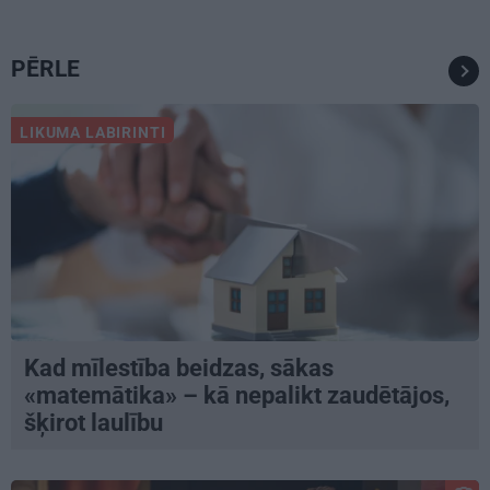
PĒRLE
LIKUMA LABIRINTI
Kad mīlestība beidzas, sākas
«matemātika» – kā nepalikt zaudētājos,
šķirot laulību