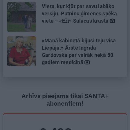
Vieta, kur kļūt par savu labāko
versiju. Putniņu ģimenes spēka
vieta – «Eži» Salacas krastā
«Manā kabinetā bijusi teju visa
Liepāja.» Ārste Ingrīda
Gardovska par vairāk nekā 50
gadiem medicīnā
Arhīvs pieejams tikai SANTA+
abonentiem!