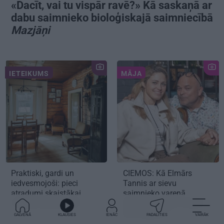
«Dacīt, vai tu vispār ravē?» Kā saskaņā ar
dabu saimnieko bioloģiskajā saimniecībā
Mazjāņi
IETEIKUMS
MĀJA
Praktiski, gardi un
CIEMOS:
Kā Elmārs
iedvesmojoši: pieci
Tannis ar sievu
atradumi skaistākai
saimnieko varenā
vasaras baudīšanai
četrstāvu mājā.
Precēti
jau 2 gadus!
GALVENĀ
KLAUSIES
IENĀC
PADALĪTIES
VAIRĀK