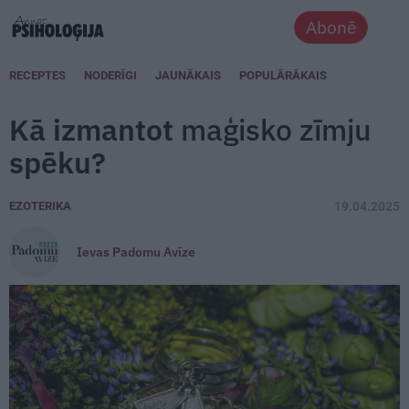
Abonē
RECEPTES
NODERĪGI
JAUNĀKAIS
POPULĀRĀKAIS
Kā izmantot
maģisko zīmju
spēku?
EZOTERIKA
19.04.2025
Ievas Padomu Avīze