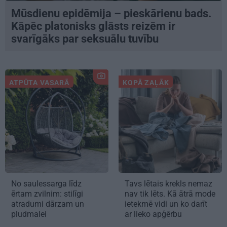
Mūsdienu epidēmija – pieskārienu bads.
Kāpēc platonisks glāsts reizēm ir
svarīgāks par seksuālu tuvību
ATPŪTA VASARĀ
KOPĀ ZAĻĀK
No saulessarga līdz
Tavs lētais krekls nemaz
ērtam zvilnim: stilīgi
nav tik lēts. Kā ātrā mode
atradumi dārzam un
ietekmē vidi un ko darīt
pludmalei
ar lieko apģērbu