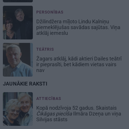
PERSONĪBAS
Džilindžera mīļoto Lindu Kalniņu
piemeklējušas savādas sajūtas. Viņa
atklāj iemeslu
TEĀTRIS
Žagars atklāj, kādi aktieri Dailes teātrī
ir pieprasīti, bet kādiem vietas vairs
nav
JAUNĀKIE RAKSTI
ATTIECĪBAS
Kopā nodzīvoja 52 gadus. Skaistais
Čikāgas piecīša
Ilmāra Dzeņa un viņa
Silvijas stāsts