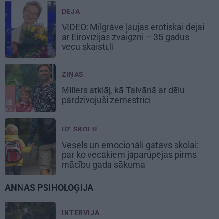
DEJA
VIDEO: Mīlgrāve ļaujas erotiskai dejai
ar Eirovīzijas zvaigzni – 35 gadus
vecu skaistuli
ZIŅAS
Millers atklāj, kā Taivānā ar dēlu
pārdzīvojuši zemestrīci
UZ SKOLU
Vesels un emocionāli gatavs skolai:
par ko vecākiem jāparūpējas pirms
mācību gada sākuma
ANNAS PSIHOLOĢIJA
INTERVIJA