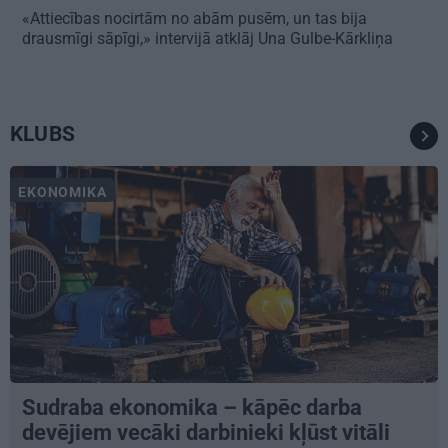
«Attiecības nocirtām no abām pusēm, un tas bija
drausmīgi sāpīgi,» intervijā atklāj Una Gulbe-Kārkliņa
KLUBS
EKONOMIKA
Sudraba ekonomika – kāpēc darba
devējiem vecāki darbinieki kļūst vitāli