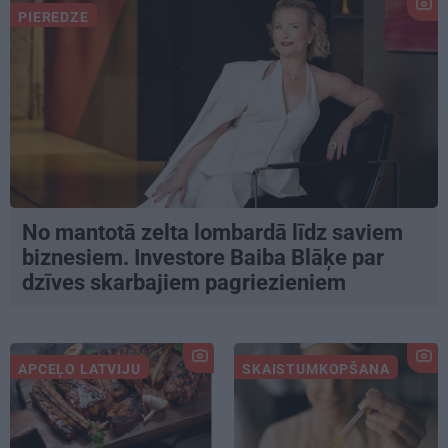
PIEREDZE
No mantotā zelta lombardā līdz saviem
biznesiem. Investore Baiba Blāķe par
dzīves skarbajiem pagriezieniem
APCEĻO LATVIJU
SKAISTUMKOPŠANA