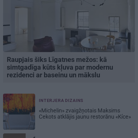
Raupjais šiks Līgatnes mežos: kā
simtgadīga kūts kļuva par modernu
rezidenci ar baseinu un mākslu
INTERJERA DIZAINS
«Michelin» zvaigžņotais Maksims
Cekots atklājis jaunu restorānu «Kíce»