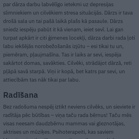
par dārza darbu labvēlīgo ietekmi uz depresijas
slimniekiem un cilvēkiem stresa situācijās. Dārzs ir tava
drošā sala un tai pašā laikā plašs kā pasaule. Dārzs
sniedz iespēju pabūt it kā vienam, ieiet sevī. Lai gan
turpat apkārt ir citi ģimenes locekļi, dārza darbi rada ļoti
labu iekšējās norobežošanās izjūtu – esi tikai tu un,
piemēram, pļaujmašīna. Tas ir laiks ar sevi, iespēja
sakārtot domas, savākties. Cilvēki, strādājot dārzā, reti
pļāpā savā starpā. Viņi ir kopā, bet katrs par sevi, un
attiecībām tas nāk tikai par labu.
Radīšana
Bez radošuma nespēj iztikt neviens cilvēks, un sieviete ir
radītāja pēc būtības – viņa taču rada bērnus! Taču mēs
visas neesam daudzbērnu mammas vai gleznotājas,
aktrises un mūziķes. Psihoterapeiti, kas saviem