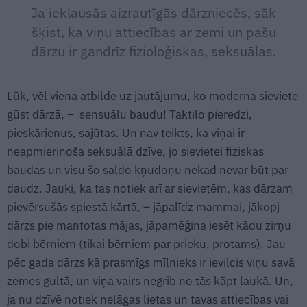
Ja ieklausās aizrautīgās dārzniecēs, sāk
šķist, ka viņu attiecības ar zemi un pašu
dārzu ir gandrīz fizioloģiskas, seksuālas.
Lūk, vēl viena atbilde uz jautājumu, ko moderna sieviete
gūst dārzā, – sensuālu baudu! Taktilo pieredzi,
pieskārienus, sajūtas. Un nav teikts, ka viņai ir
neapmierinoša seksuālā dzīve, jo sievietei fiziskas
baudas un visu šo saldo kņudoņu nekad nevar būt par
daudz. Jauki, ka tas notiek arī ar sievietēm, kas dārzam
pievērsušās spiestā kārtā, – jāpalīdz mammai, jākopj
dārzs pie mantotas mājas, jāpamēģina iesēt kādu zirņu
dobi bērniem (tikai bērniem par prieku, protams). Jau
pēc gada dārzs kā prasmīgs mīlnieks ir ievilcis viņu savā
zemes gultā, un viņa vairs negrib no tās kāpt laukā. Un,
ja nu dzīvē notiek nelāgas lietas un tavas attiecības vai