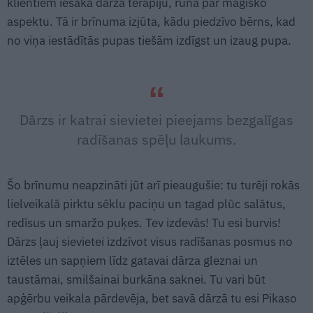
klientiem iesaka dārza terapiju, runā par maģisko
aspektu. Tā ir brīnuma izjūta, kādu piedzīvo bērns, kad
no viņa iestādītās pupas tiešām izdīgst un izaug pupa.
Dārzs ir katrai sievietei pieejams bezgalīgas
radīšanas spēļu laukums.
Šo brīnumu neapzināti jūt arī pieaugušie: tu turēji rokās
lielveikalā pirktu sēklu paciņu un tagad plūc salātus,
redīsus un smaržo puķes. Tev izdevās! Tu esi burvis!
Dārzs ļauj sievietei izdzīvot visus radīšanas posmus no
iztēles un sapņiem līdz gatavai dārza gleznai un
taustāmai, smilšainai burkāna saknei. Tu vari būt
apģērbu veikala pārdevēja, bet savā dārzā tu esi Pikaso