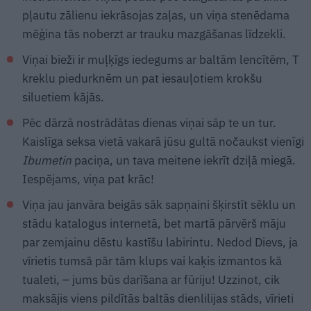
pļautu zālienu iekrāsojas zaļas, un viņa stenēdama
mēģina tās noberzt ar trauku mazgāšanas līdzekli.
Viņai bieži ir muļķīgs iedegums ar baltām lencītēm, T
kreklu piedurknēm un pat iesauļotiem krokšu
siluetiem kājās.
Pēc dārzā nostrādātas dienas viņai sāp te un tur.
Kaislīga seksa vietā vakarā jūsu gultā nočaukst vienīgi
Ibumetin
paciņa, un tava meitene iekrīt dziļā miegā.
Iespējams, viņa pat krāc!
Viņa jau janvāra beigās sāk sapņaini šķirstīt sēklu un
stādu katalogus internetā, bet martā pārvērš māju
par zemjainu dēstu kastīšu labirintu. Nedod Dievs, ja
vīrietis tumsā pār tām klups vai kaķis izmantos kā
tualeti, – jums būs darīšana ar fūriju! Uzzinot, cik
maksājis viens pildītās baltās dienlilijas stāds, vīrieti