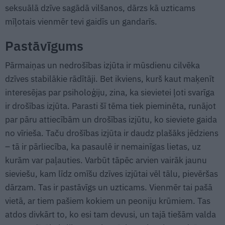
seksuālā dzīve sagādā vilšanos, dārzs kā uzticams
mīļotais vienmēr tevi gaidīs un gandarīs.
Pastāvīgums
Pārmaiņas un nedrošības izjūta ir mūsdienu cilvēka
dzīves stabilākie rādītāji. Bet ikviens, kurš kaut maķenīt
interesējas par psiholoģiju, zina, ka sievietei ļoti svarīga
ir drošības izjūta. Parasti šī tēma tiek pieminēta, runājot
par pāru attiecībām un drošības izjūtu, ko sieviete gaida
no vīrieša. Taču drošības izjūta ir daudz plašāks jēdziens
– tā ir pārliecība, ka pasaulē ir nemainīgas lietas, uz
kurām var paļauties. Varbūt tāpēc arvien vairāk jaunu
sieviešu, kam līdz omīšu dzīves izjūtai vēl tālu, pievēršas
dārzam. Tas ir pastāvīgs un uzticams. Vienmēr tai pašā
vietā, ar tiem pašiem kokiem un peoniju krūmiem. Tas
atdos divkārt to, ko esi tam devusi, un tajā tiešām valda