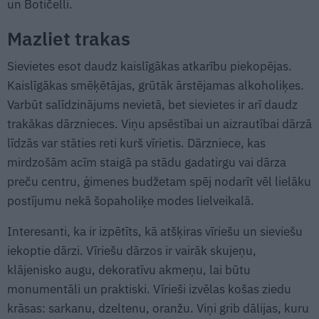
un Botičelli.
Mazliet trakas
Sievietes esot daudz kaislīgākas atkarību piekopējas.
Kaislīgākas smēķētājas, grūtāk ārstējamas alkoholiķes.
Varbūt salīdzinājums nevietā, bet sievietes ir arī daudz
trakākas dārznieces. Viņu apsēstībai un aizrautībai dārzā
līdzās var stāties reti kurš vīrietis. Dārzniece, kas
mirdzošām acīm staigā pa stādu gadatirgu vai dārza
preču centru, ģimenes budžetam spēj nodarīt vēl lielāku
postījumu nekā šopaholiķe modes lielveikalā.
Interesanti, ka ir izpētīts, kā atšķiras vīriešu un sieviešu
iekoptie dārzi. Vīriešu dārzos ir vairāk skujeņu,
klājenisko augu, dekoratīvu akmeņu, lai būtu
monumentāli un praktiski. Vīrieši izvēlas košas ziedu
krāsas: sarkanu, dzeltenu, oranžu. Viņi grib dālijas, kuru