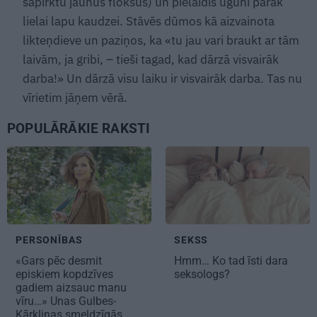
sapirktu jaunus flokšus) un pielaidīs uguni pārāk
lielai lapu kaudzei. Stāvēs dūmos kā aizvainota
likteņdieve un paziņos, ka «tu jau vari braukt ar tām
laivām, ja gribi, – tieši tagad, kad dārzā visvairāk
darba!» Un dārzā visu laiku ir visvairāk darba. Tas nu
vīrietim jāņem vērā.
POPULĀRĀKIE RAKSTI
PERSONĪBAS
SEKSS
«Gars pēc desmit
Hmm… Ko tad īsti dara
episkiem kopdzīves
seksologs?
gadiem aizsauc manu
vīru…» Unas Gulbes-
Kārkliņas smeldzīgās