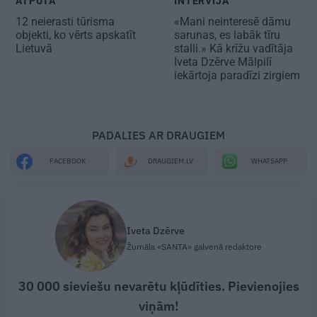
ATPŪTA
INTERVIJA
12 neierasti tūrisma
«Mani neinteresē dāmu
objekti,
ko vērts apskatīt
sarunas, es labāk tīru
Lietuvā
stalli.» Kā krīžu vadītāja
Iveta Dzērve Mālpilī
iekārtoja paradīzi zirgiem
PADALIES AR DRAUGIEM
WHATSAPP
FACEBOOK
DRAUGIEM.LV
Iveta Dzērve
Žurnāla «SANTA» galvenā redaktore
30 000 sieviešu nevarētu kļūdīties. Pievienojies
viņām!