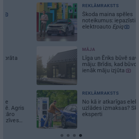
REKLĀMRAKSTS
Škoda maina spēles
noteikumus: iepazīsti pilsētas
elektroauto
Epiq
MĀJA
Līga un Ēriks būvē savu sapņu
māju: Brīdis, kad būvobjektā
ienāk māju izjūta
REKLĀMRAKSTS
No kā ir atkarīgas elektroauto
uzlādes izmaksas? Skaidro Viršu
eksperti