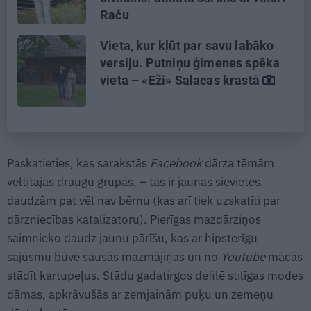
Raču
Vieta, kur kļūt par savu labāko
versiju. Putniņu ģimenes spēka
vieta – «Eži» Salacas krastā
Paskatieties, kas sarakstās
Facebook
dārza tēmām
veltītajās draugu grupās, – tās ir jaunas sievietes,
daudzām pat vēl nav bērnu (kas arī tiek uzskatīti par
dārzniecības katalizatoru). Pierīgas mazdārziņos
saimnieko daudz jaunu pārīšu, kas ar hipsterīgu
sajūsmu būvē sausās mazmājiņas un no
Youtube
mācās
stādīt kartupeļus. Stādu gadatirgos defilē stilīgas modes
dāmas, apkrāvušās ar zemjainām puķu un zemeņu