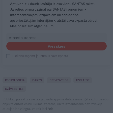
Aptuveni tik daudz lasītāju izlasa vienu SANTAS rakstu.
Ja vēlies pirmā uzzināt par SANTAS jaunumiem -
interesantākajām, dziļākajām un sabiedrībā
apspriestākajām intervijām -, atstāj savu e-pasta adresi.
Mēs nosūtīsim atgādinājumu.
Piesakies
Piekrītu saņemt jaunumus savā epastā
PSIHOLOĢIJA
DĀRZS
DZĪVESVEIDS
IZKLAIDE
DZĪVESSTILS
Publikācijas saturs vai tās jebkāda apjoma daļa ir aizsargāts autortiesību
objekts Autortiesību likuma izpratnē, un tā izmantošana bez izdevēja
atļaujas ir aizliegta. Vairāk lasi
šeit