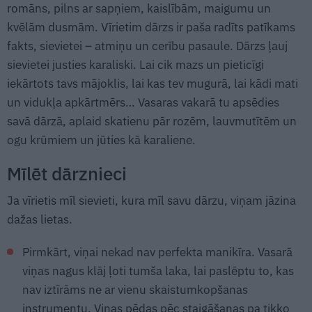
romāns, pilns ar sapņiem, kaislībām, maigumu un
kvēlām dusmām. Vīrietim dārzs ir paša radīts patīkams
fakts, sievietei – atmiņu un cerību pasaule. Dārzs ļauj
sievietei justies karaliski. Lai cik mazs un pieticīgi
iekārtots tavs mājoklis, lai kas tev mugurā, lai kādi mati
un vidukļa apkārtmērs… Vasaras vakarā tu apsēdies
savā dārzā, aplaid skatienu pār rozēm, lauvmutītēm un
ogu krūmiem un jūties kā karaliene.
Mīlēt dārznieci
Ja vīrietis mīl sievieti, kura mīl savu dārzu, viņam jāzina
dažas lietas.
Pirmkārt, viņai nekad nav perfekta manikīra. Vasarā
viņas nagus klāj ļoti tumša laka, lai paslēptu to, kas
nav iztīrāms ne ar vienu skaistumkopšanas
instrumentu. Viņas pēdas pēc staigāšanas pa tikko