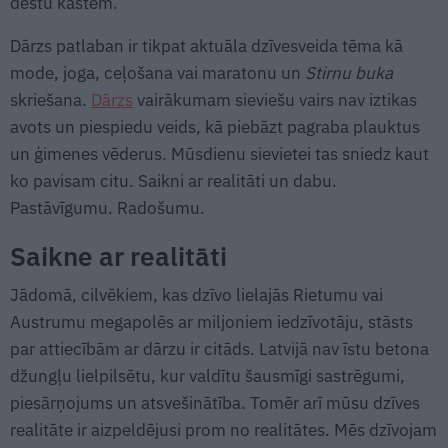
dēstu kastēm.
Dārzs patlaban ir tikpat aktuāla dzīvesveida tēma kā
mode, joga, ceļošana vai maratonu un
Stirnu buka
skriešana.
Dārzs
vairākumam sieviešu vairs nav iztikas
avots un piespiedu veids, kā piebāzt pagraba plauktus
un ģimenes vēderus. Mūsdienu sievietei tas sniedz kaut
ko pavisam citu. Saikni ar realitāti un dabu.
Pastāvīgumu. Radošumu.
Saikne ar realitāti
Jādomā, cilvēkiem, kas dzīvo lielajās Rietumu vai
Austrumu megapolēs ar miljoniem iedzīvotāju, stāsts
par attiecībām ar dārzu ir citāds. Latvijā nav īstu betona
džungļu lielpilsētu, kur valdītu šausmīgi sastrēgumi,
piesārņojums un atsvešinātība. Tomēr arī mūsu dzīves
realitāte ir aizpeldējusi prom no realitātes. Mēs dzīvojam