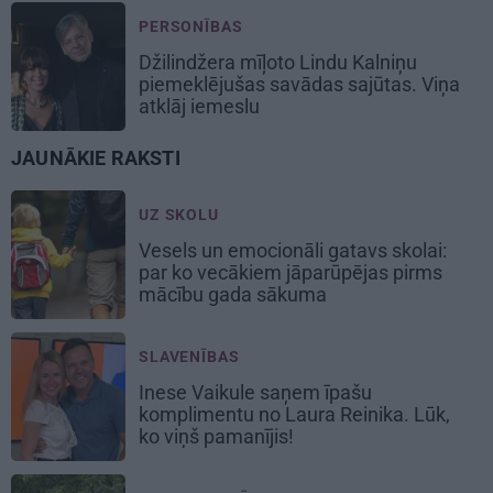
PERSONĪBAS
Džilindžera mīļoto Lindu Kalniņu
piemeklējušas savādas sajūtas. Viņa
atklāj iemeslu
JAUNĀKIE RAKSTI
UZ SKOLU
Vesels un emocionāli gatavs skolai:
par ko vecākiem jāparūpējas pirms
mācību gada sākuma
SLAVENĪBAS
Inese Vaikule saņem īpašu
komplimentu no Laura Reinika. Lūk,
ko viņš pamanījis!