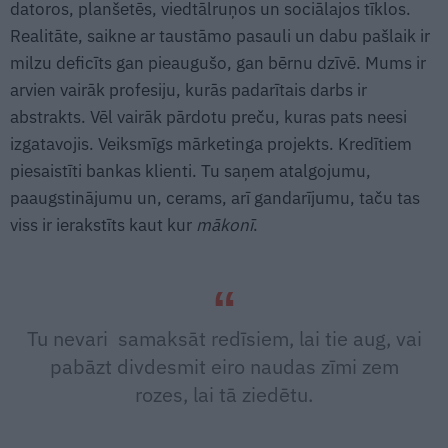
datoros, planšetēs, viedtālruņos un sociālajos tīklos.
Realitāte, saikne ar taustāmo pasauli un dabu pašlaik ir
milzu deficīts gan pieaugušo, gan bērnu dzīvē. Mums ir
arvien vairāk profesiju, kurās padarītais darbs ir
abstrakts. Vēl vairāk pārdotu preču, kuras pats neesi
izgatavojis. Veiksmīgs mārketinga projekts. Kredītiem
piesaistīti bankas klienti. Tu saņem atalgojumu,
paaugstinājumu un, cerams, arī gandarījumu, taču tas
viss ir ierakstīts kaut kur
mākonī
.
Tu nevari samaksāt redīsiem, lai tie aug, vai
pabāzt divdesmit eiro naudas zīmi zem
rozes, lai tā ziedētu.