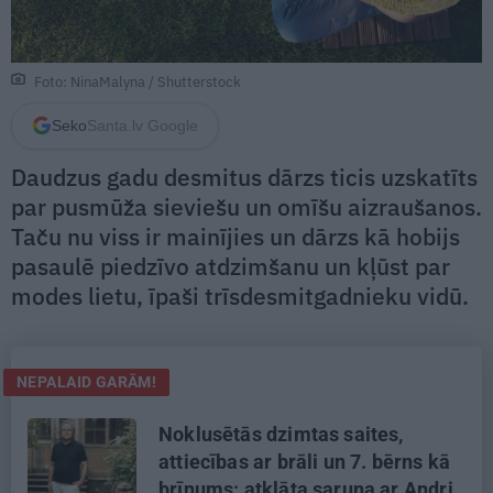
Foto: NinaMalyna / Shutterstock
Seko
Santa.lv Google
Daudzus gadu desmitus dārzs ticis uzskatīts
par pusmūža sieviešu un omīšu aizraušanos.
Taču nu viss ir mainījies un dārzs kā hobijs
pasaulē piedzīvo atdzimšanu un kļūst par
modes lietu, īpaši trīsdesmitgadnieku vidū.
NEPALAID GARĀM!
Noklusētās dzimtas saites,
attiecības ar brāli un 7. bērns kā
brīnums: atklāta saruna ar Andri