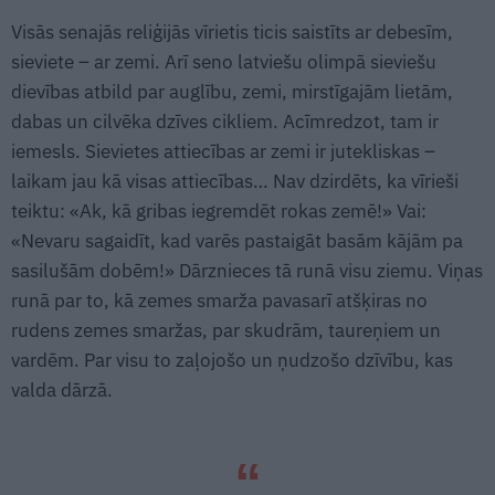
Visās senajās reliģijās vīrietis ticis saistīts ar debesīm,
sieviete – ar zemi. Arī seno latviešu olimpā sieviešu
dievības atbild par auglību, zemi, mirstīgajām lietām,
dabas un cilvēka dzīves cikliem. Acīmredzot, tam ir
iemesls. Sievietes attiecības ar zemi ir jutekliskas –
laikam jau kā visas attiecības… Nav dzirdēts, ka vīrieši
teiktu: «Ak, kā gribas iegremdēt rokas zemē!» Vai:
«Nevaru sagaidīt, kad varēs pastaigāt basām kājām pa
sasilušām dobēm!» Dārznieces tā runā visu ziemu. Viņas
runā par to, kā zemes smarža pavasarī atšķiras no
rudens zemes smaržas, par skudrām, taureņiem un
vardēm. Par visu to zaļojošo un ņudzošo dzīvību, kas
valda dārzā.