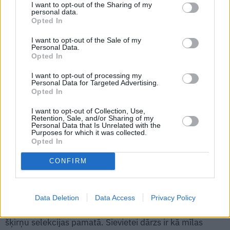
I want to opt-out of the Sharing of my
laukā puķi, kas apzinīgi zied, vai ražojošu ogu krūmu.
personal data.
Varat teikt, ka vīrieši ir karotāji un postītāji, bet sievietes
Opted In
– saglabātājas, dārzā tas nedarbojas! Tieši sievietes spēj
I want to opt-out of the Sale of my
pavasarī sastādīt čupām ziemciešu ar ziliem ziediem un
Personal Data.
Opted In
rudenī tās visas samest kompostā, jo «apnikusi zilā
krāsa, tā atgādina ziemu». Avenes jālikvidē, jo ravējot
I want to opt-out of processing my
Personal Data for Targeted Advertising.
saskrāpēja rokas, – pietiek! Sievietēm taisni vai nagi niez
Opted In
kaut ko likvidēt, papostīt, sodīt kādu augu par sievietei
I want to opt-out of Collection, Use,
vien zināmiem grēkiem. Un glīti nobruģēto laukumiņu
Retention, Sale, and/or Sharing of my
Personal Data that Is Unrelated with the
nomainīt pret zālienu, jo uz bruģa vasarā bērniem salst
Purposes for which it was collected.
Opted In
basās kājas.
CONFIRM
Vīrieši dārznieki ir kolekcionāri, kas pieķeras kādam
vienam augam un noved šīs sugas klātbūtni savā dārzā
līdz pilnībai. Tāpēc jāatzīst, viņi aizvien ir spēcīgāki
Data Deletion
Data Access
Privacy Policy
selekcionāri, jo mērķtiecīgs sistemātiskums ir jaunu
šķirņu selekcijas pamatā. Sievietei dārzs ir kā mīlas