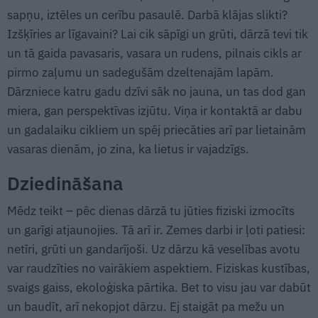
sapņu, iztēles un cerību pasaulē. Darbā klājas slikti?
Izšķīries ar līgavaini? Lai cik sāpīgi un grūti, dārzā tevi tik
un tā gaida pavasaris, vasara un rudens, pilnais cikls ar
pirmo zaļumu un sadegušām dzeltenajām lapām.
Dārzniece katru gadu dzīvi sāk no jauna, un tas dod gan
miera, gan perspektīvas izjūtu. Viņa ir kontaktā ar dabu
un gadalaiku cikliem un spēj priecāties arī par lietainām
vasaras dienām, jo zina, ka lietus ir vajadzīgs.
Dziedināšana
Mēdz teikt – pēc dienas dārzā tu jūties fiziski izmocīts
un garīgi atjaunojies. Tā arī ir. Zemes darbi ir ļoti patiesi:
netīri, grūti un gandarījoši. Uz dārzu kā veselības avotu
var raudzīties no vairākiem aspektiem. Fiziskas kustības,
svaigs gaiss, ekoloģiska pārtika. Bet to visu jau var dabūt
un baudīt, arī nekopjot dārzu. Ej staigāt pa mežu un