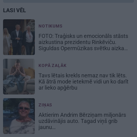
LASI VĒL
NOTIKUMS
FOTO: Traģisks un emocionāls stāsts
aizkustina prezidentu Rinkēviču.
Siguldas Opermūzikas svētku aizkadri
KOPĀ ZAĻĀK
Tavs lētais krekls nemaz nav tik lēts.
Kā ātrā mode ietekmē vidi un ko darīt
ar lieko apģērbu
ZIŅAS
Aktierim Andrim Bērziņam miljonārs
uzdāvinājis auto. Tagad viņš grib
jaunu…