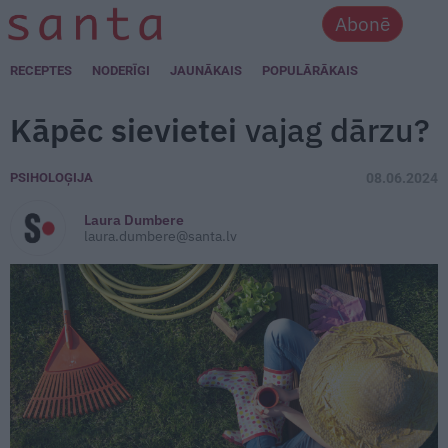
Abonē
RECEPTES
NODERĪGI
JAUNĀKAIS
POPULĀRĀKAIS
Kāpēc sievietei
vajag dārzu?
PSIHOLOĢIJA
08.06.2024
Laura Dumbere
laura.dumbere@santa.lv