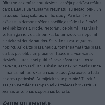
Dārzs sniedz mūsdienu sievietei iespēju piedzīvot reālus
darba augļus un taustāmu rezultātu. Tu iestādi puķi, un
tā uzzied. Iesēj salātus, un tie izaug. Pa īstam! Arī
dzīvesstila demonstrēšana sociālajos tīklos lielā mērā
sevi sāk izsmelt. Mode, restorāni, ceļojumi – tas viss ir
veiksmīga indivīda atribūtika, kuram izdevies nopelnīt
pietiekami daudz naudas. Stils, ko tu vari atļauties
nopirkt. Arī dārzs prasa naudu, tomēr pamatā tas prasa
darbu, pacietību un prasmes. Tāpēc ir arvien vairāk
sieviešu, kuras lepni publicē sava dārza foto – es to
paveicu, es to radīju! Šis skaistums nāk no manis! Un te
ir manas netīrās rokas un saulē apdegusī piere, jo tāda
es esmu patiesībā. Gumijniekos un pleķainā T kreklā.
Tas gan neizslēdz šampanieti dārznieces brokastīs vai
ziemas brīvdienas slēpošanas kūrortā.
Zeme un sieviete