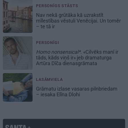
PERSONĪGS STĀSTS
Nav nekā grūtāka kā uzrakstīt
mīlestības vēstuli Venēcijai. Un tomēr
– te tā ir
PERSONĪGI
Homo nonsensical*
. «Cilvēks manī ir
tāds, kāds viņš ir» jeb dramaturga
Artūra Dīča dienasgrāmata
LASĀMVIELA
Grāmatu izlase vasaras pilnbriedam
– iesaka Elīna Dlohi