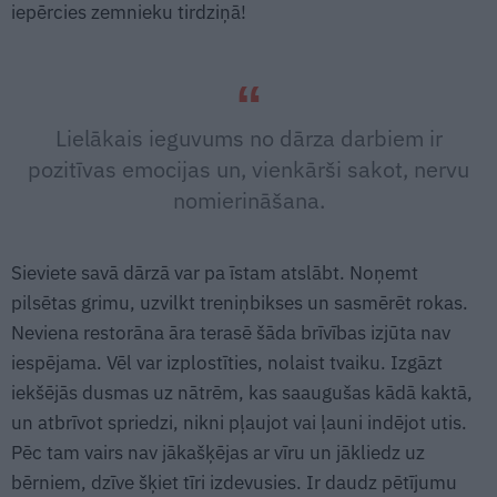
iepērcies zemnieku tirdziņā!
Lielākais ieguvums no dārza darbiem ir
pozitīvas emocijas un, vienkārši sakot, nervu
nomierināšana.
Sieviete savā dārzā var pa īstam atslābt. Noņemt
pilsētas grimu, uzvilkt treniņbikses un sasmērēt rokas.
Neviena restorāna āra terasē šāda brīvības izjūta nav
iespējama. Vēl var izplostīties, nolaist tvaiku. Izgāzt
iekšējās dusmas uz nātrēm, kas saaugušas kādā kaktā,
un atbrīvot spriedzi, nikni pļaujot vai ļauni indējot utis.
Pēc tam vairs nav jākašķējas ar vīru un jākliedz uz
bērniem, dzīve šķiet tīri izdevusies. Ir daudz pētījumu