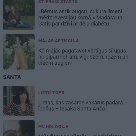
STIPRAIS STĀSTS
«Bērnus ar tik augstu cukura līmeni
mēdz ievest jau komā.» Madara un
Gatis par dzīvi ar dēla diabētu
MĀJAS APTIECIŅA
Kā mājās pagatavot vērtīgus sīrupus
no piparmētrām, vīgriezēm, rozēm un
citiem augiem
SANTA
LIETU TOPS
Lietas, kas vasaras vakarus padara
īpašus – iesaka Santa Anča
PSIHOLOĢIJA