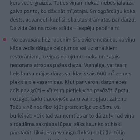
ķers vēdergraizes. Toties viņam nekad nebūs jālauza
galva par to, ko dāvināt mīļotajai. Sniegpārsliņu koka
dēsts, advancēti kaplīši, skaistas grāmatas par dārzu,
Deivida Ostina rozes stāds – iespēju papilnam!
No pavasara līdz rudenim šī sieviete negaida, ka viņu
kāds vedīs dārgos ceļojumos vai uz smalkiem
restorāniem, jo viņas ceļojumu meka un zaļais
restorāns atrodas pašas dārzā. Vienalga, vai tas ir
2
liels lauku mājas dārzs vai klasiskais 600 m
zemes
pleķītis pie vasarnīcas. Kļūt par varoni dārznieces
acīs nav grūti – vīrietim pietiek vien pavēzēt lāpstu,
nozāģēt kādu traucējošu zaru vai nopļaut zālienu.
Taču viņš nedrīkst kļūt greizsirdīgs uz dārzu vai
burkšķēt: «Cik tad var ņemties ar to dārzu!» Tad viņa
sirdsdāma sakniebs lūpas, sāks kaut ko stihiski
pārstādīt, likvidēs nevainīgu flokšu dobi (lai tūliņ