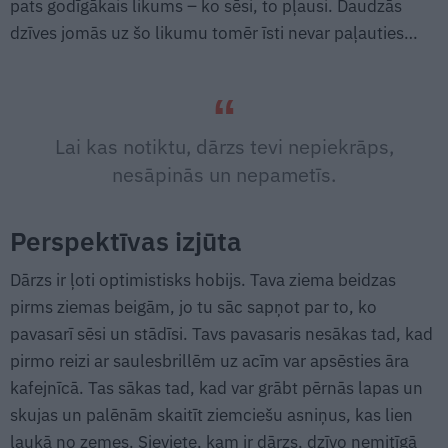
pats godīgākais likums – ko sēsi, to pļausi. Daudzās
dzīves jomās uz šo likumu tomēr īsti nevar paļauties…
Lai kas notiktu, dārzs tevi nepiekrāps,
nesāpinās un nepametīs.
Perspektīvas izjūta
Dārzs ir ļoti optimistisks hobijs. Tava ziema beidzas
pirms ziemas beigām, jo tu sāc sapņot par to, ko
pavasarī sēsi un stādīsi. Tavs pavasaris nesākas tad, kad
pirmo reizi ar saulesbrillēm uz acīm var apsēsties āra
kafejnīcā. Tas sākas tad, kad var grābt pērnās lapas un
skujas un palēnām skaitīt ziemciešu asniņus, kas lien
laukā no zemes. Sieviete, kam ir dārzs, dzīvo nemitīgā