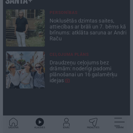
TAVS ĀRSTS
«Manā kabinetā bijusi teju visa
ā
Liepāja.» Ārste Ingrīda
i
Gardovska par vairāk nekā 50
gadiem medicīnā
INTERVIJA
«Nevajag kalnos tēlot varoņus!
Tie ātri noliks pie vietas.»
Alpīnists Atis Plakans, kurš
pieredzējis biedra bojāeju
DZĪVESSTĀSTS
Stāsts, kas pārspēj kino
scenārijus: Kā Liepājas zēns
Volfs Ruvinskis kļuva par
Meksikas superzvaigzni
GALVENĀ
KLAUSIES
IENĀC
PADALĪTIES
VAIRĀK