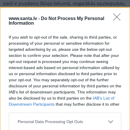
ziedi ir pusdienu šķīvja lielumā, visgarākās saulespuķes,
milzīgus ķirbjus, ķiršus un zemenes ar lielākajām ogām.
www.santa.lv -
Do Not Process My Personal
Šī pieeja vērsta uz mērķi, rezultātu – vislielāko, košāko.
Information
Nu gluži kā ar lielāko noķerto zivi un
krutāko
automašīnu… Vīriešu dārzos valda kārtība: tulpju dobe,
If you wish to opt-out of the sale, sharing to third parties, or
liliju dobe, stingras apmalītes.
processing of your personal or sensitive information for
targeted advertising by us, please use the below opt-out
Sieviešu dārzi ir kā stihija. Viņas biežāk visu stāda ņigu
section to confirm your selection. Please note that after your
opt-out request is processed you may continue seeing
ņegu, jo vienmēr ir ieraudzījušas kādu brīnišķīgu puķīti,
interest-based ads based on personal information utilized by
kuru viņām noteikti vajag, un tad to kaut kur iebaksta
us or personal information disclosed to third parties prior to
citām pa vidu. Sieviešu dārzos ir vairāk ziedu nekā
your opt-out. You may separately opt-out of the further
skulpturālu augu. Neparasti pasteļtoņi – lašu un
disclosure of your personal information by third parties on the
IAB’s list of downstream participants. This information may
aprikožu krāsa, dažādi rozā, maigi gaišzilie, krēmkrāsas
also be disclosed by us to third parties on the
IAB’s List of
un violetie ziedi. Sievietēm ir svarīga ziedu smarža,
Downstream Participants
that may further disclose it to other
taureņu un bišu pievilināšana. Kam vajadzīgs lielziedu
third parties.
pildītais jasmīns, ja tas nesmaržo? Kāds prieks no nāvīgi
Personal Data Processing Opt Outs
oranžas rozes bez smaržas? Vīrietis nekad nemetīs