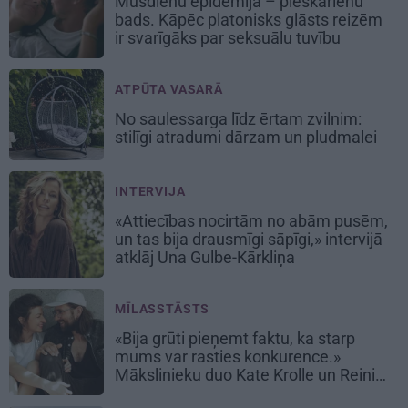
Mūsdienu epidēmija – pieskārienu
bads. Kāpēc platonisks glāsts reizēm
ir svarīgāks par seksuālu tuvību
ATPŪTA VASARĀ
No saulessarga līdz ērtam zvilnim:
stilīgi atradumi dārzam un pludmalei
INTERVIJA
«Attiecības nocirtām no abām pusēm,
un tas bija drausmīgi sāpīgi,» intervijā
atklāj Una Gulbe-Kārkliņa
MĪLASSTĀSTS
«Bija grūti pieņemt faktu, ka starp
mums var rasties konkurence.»
Mākslinieku duo Kate Krolle un Reinis
Bērziņš