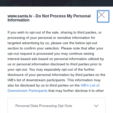
www.santa.lv -
Do Not Process My Personal
Information
Daiļslidotājs Deniss Vasiļjevs: Pat ja tu ej
cauri ellei, turpini iet
If you wish to opt-out of the sale, sharing to third parties, or
processing of your personal or sensitive information for
targeted advertising by us, please use the below opt-out
section to confirm your selection. Please note that after your
ZIŅAS
ĀRZEMĒS
opt-out request is processed you may continue seeing
interest-based ads based on personal information utilized by
us or personal information disclosed to third parties prior to
your opt-out. You may separately opt-out of the further
disclosure of your personal information by third parties on the
IAB’s list of downstream participants. This information may
also be disclosed by us to third parties on the
IAB’s List of
Downstream Participants
that may further disclose it to other
third parties.
Rociet un labi būs – kā
«Smalkā stila» zvaigzne
Personal Data Processing Opt Outs
aktieris Artūrs Skrastiņš
seriāla filmēšanas laikā
uzlādējas jaunajai
pārcietis smagu dzīves