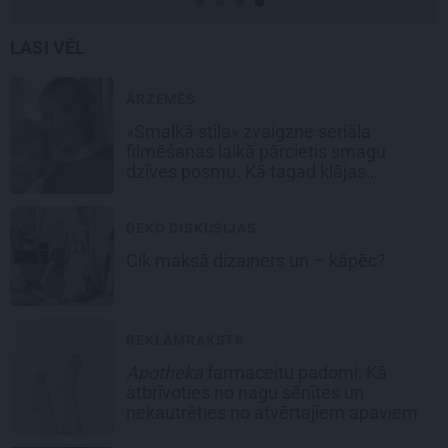
LASI VĒL
ĀRZEMĒS
«Smalkā stila» zvaigzne seriāla
filmēšanas laikā pārcietis smagu
dzīves posmu. Kā tagad klājas
Emetam?
DEKO DISKUSIJAS
Cik maksā dizainers un – kāpēc?
REKLĀMRAKSTS
Apotheka
farmaceitu padomi: Kā
atbrīvoties no nagu sēnītes un
nekautrēties no atvērtajiem apaviem