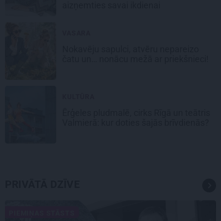
aizņemties savai ikdienai
VASARA
Nokavēju sapulci, atvēru nepareizo
čatu un… nonācu mežā ar priekšnieci!
KULTŪRA
Ērģeles pludmalē, cirks Rīgā un teātris
Valmierā: kur doties šajās brīvdienās?
PRIVĀTĀ DZĪVE
PIEMIŅAS STĀSTS