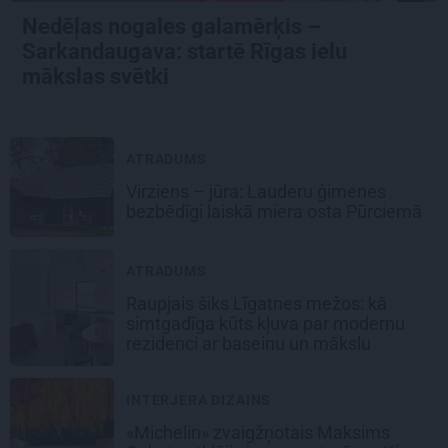
Nedēļas nogales galamērķis –
Sarkandaugava: startē Rīgas ielu
mākslas svētki
ATRADUMS
Virziens – jūra: Lauderu ģimenes
bezbēdīgi laiskā miera osta Pūrciemā
ATRADUMS
Raupjais šiks Līgatnes mežos: kā
simtgadīga kūts kļuva par modernu
rezidenci ar baseinu un mākslu
INTERJERA DIZAINS
«Michelin» zvaigžņotais Maksims