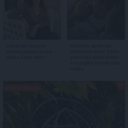
Lietas, kas vasaras
Mūsdienu epidēmija –
vakarus padara īpašus –
pieskārienu bads. Kāpēc
iesaka Santa Anča
platonisks glāsts reizēm
ir svarīgāks par seksuālu
tuvību
ATPŪTA VASARĀ