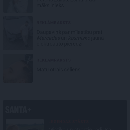
mākslinieks
REKLĀMRAKSTS
Daugaviņš par mīlestību pret
Mercedes
un
kosmisko
jaunā
elektroauto pieredzi
REKLĀMRAKSTS
Matu otrais cēliens
LEĢENDAS STĀSTS
u
Mistika un atrastie radi. Kā