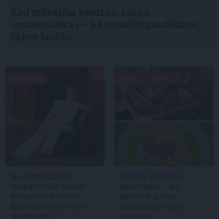
Kad mīlestība beidzas, sākas
«matemātika» – kā nepalikt zaudētājos,
šķirot laulību
PIEREDZE
APCEĻO LATVIJU
No mantotā zelta
Latvijas gardākās
lombardā līdz saviem
pieturvietas – kur
biznesiem. Investore
palutināt garšas
Baiba Blāķe par dzīves
kārpiņas, apceļojot
skarbajiem
novadus