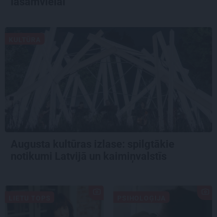
lasāmvielai
KULTŪRA
Augusta kultūras izlase: spilgtākie
notikumi Latvijā un kaimiņvalstīs
LIETU TOPS
PSIHOLOĢIJA