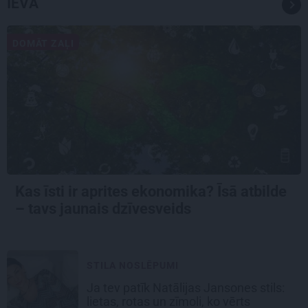
IEVA
DOMĀT ZAĻI
Kas īsti ir aprites ekonomika? Īsā atbilde
– tavs jaunais dzīvesveids
STILA NOSLĒPUMI
Ja tev patīk Natālijas Jansones stils:
lietas, rotas un zīmoli, ko vērts