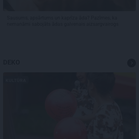
Sausums, apsārtums un kaprīza āda? Pazīmes, ka
nemanāmi sabojāts ādas galvenais aizsargvairogs
DEKO
KULTŪRA