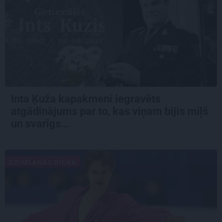
Inta Ķuža kapakmenī iegravēts
atgādinājums par to, kas viņam bijis mīļš
un svarīgs…
DZIMŠANAS DIENA