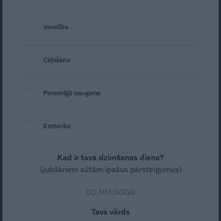
Veselība
Seko
Santa.lv Google
Ceļošana
Zema
Personīgā izaugsme
Lēti
Ezoterika
Nav vērtējuma
Kad ir tava dzimšanas diena?
Svinam svētkus kopā ar Vietējais top!
(jubilāriem sūtām īpašus pārsteigumus)
SASTĀVDAĻAS:
Tavs vārds
1 kg
tomātu