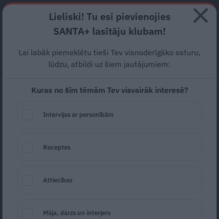
Abonē
Lieliski! Tu esi pievienojies
SANTA+ lasītāju klubam!
RECEPTES
NODERĪGI
JAUNĀKAIS
POPULĀRĀKAIS
Lai labāk piemeklētu tieši Tev visnoderīgāko saturu,
lūdzu, atbildi uz šiem jautājumiem:
Kuras no šīm tēmām Tev visvairāk interesē?
Mājas kečups no tomātiem
Intervijas ar personībām
VIETĒJAIS TOP!
15.06.2026
Receptes
Attiecības
Māja, dārzs un interjers