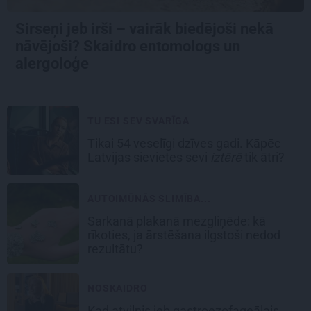
Sirseņi jeb irši – vairāk biedējoši nekā
nāvējoši? Skaidro entomologs un
alergoloģe
TU ESI SEV SVARĪGA
Tikai 54 veselīgi dzīves gadi. Kāpēc
Latvijas sievietes sevi
iztērē
tik ātri?
AUTOIMŪNĀS SLIMĪBA...
Sarkanā plakanā mezgliņēde: kā
rīkoties, ja ārstēšana ilgstoši nedod
rezultātu?
NOSKAIDRO
Kad atvilnis jeb gastroezofageālais