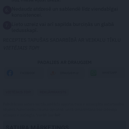
Nedaudz atdzesē un sablendē līdz viendabīgai
6.
konsistencei.
Lieto uzreiz vai arī sapilda burciņās un glabā
7.
ledusskapī.
RECEPTES TAPUŠAS SADARBĪBĀ AR VEIKALU TĪKLU
VIETĒJAIS TOP!
PADALIES AR DRAUGIEM
WHATSAPP
FACEBOOK
DRAUGIEM.LV
VIETĒJAIS TOP!
REKLĀMRAKSTS
Publikācijas saturs vai tās jebkāda apjoma daļa ir aizsargāts autortiesību
objekts Autortiesību likuma izpratnē, un tā izmantošana bez izdevēja
atļaujas ir aizliegta. Vairāk lasi
šeit
SATURA MĀRKETINGS