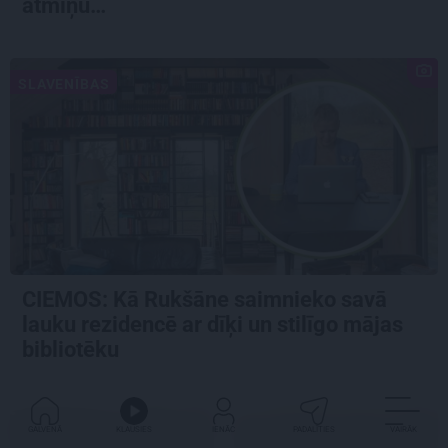
atmiņu…
SLAVENĪBAS
CIEMOS: Kā Rukšāne saimnieko savā
lauku rezidencē ar dīķi un stilīgo mājas
bibliotēku
GALVENĀ
KLAUSIES
IENĀC
PADALĪTIES
VAIRĀK
DZĪVESSTILS
GRIBU DZĪVOT ZAĻĀK...