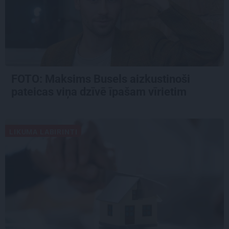
FOTO: Maksims Busels aizkustinoši
pateicas viņa dzīvē īpašam vīrietim
LIKUMA LABIRINTI