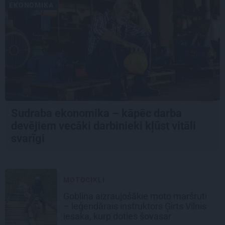
EKONOMIKA
Sudraba ekonomika – kāpēc darba
devējiem vecāki darbinieki kļūst vitāli
svarīgi
MOTOCIKLI
Goblina aizraujošākie moto maršruti
– leģendārais instruktors Ģirts Vilnis
iesaka, kurp doties šovasar