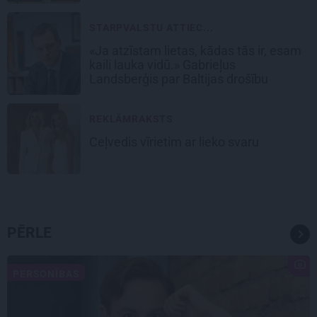
STARPVALSTU ATTIEC...
«Ja atzīstam lietas, kādas tās ir, esam
kaili lauka vidū.» Gabrieļus
Landsberģis par Baltijas drošību
REKLĀMRAKSTS
Ceļvedis vīrietim ar lieko svaru
PĒRLE
PERSONĪBAS