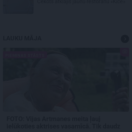
Cekots atklājis jaunu restorānu «Kíce»
LAUKU MĀJA
PIEMIŅAS STĀSTS
FOTO:
Vijas Artmanes meita
ļauj
ielūkoties aktrises vasarnīcā. Tik daudz