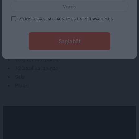
Olīveļļa
2
sīpoli
PIEKRĪTU SAŅEMT JAUNUMUS UN PIEDĀVĀJUMUS
25 g
selerijas
1
ķiploka daiviņa
Saglabāt
40 g
brūnā cukura
10 g
baltvīna etiķa
10 g
tomātu pārslu
12
bazilika lapiņas
Sāls
Pipari