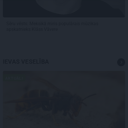
Sēru vēsts: Meksikā miris populārais mūzikas
apskatnieks Klāss Vāvere
IEVAS VESELĪBA
AKTUĀLI