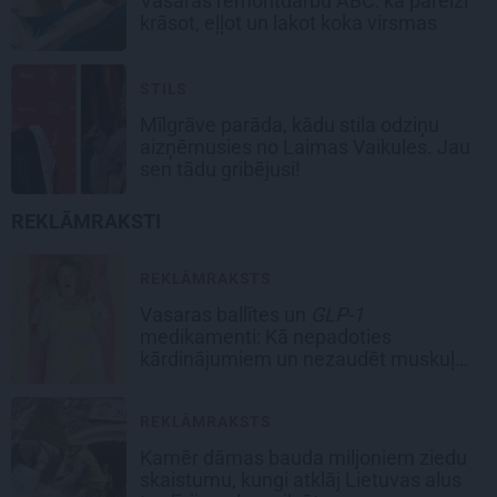
Vasaras remontdarbu ABC: kā pareizi
krāsot, eļļot un lakot koka virsmas
STILS
Mīlgrāve parāda, kādu stila odziņu
aizņēmusies no Laimas Vaikules. Jau
sen tādu gribējusi!
REKLĀMRAKSTI
REKLĀMRAKSTS
Vasaras ballītes un
GLP-1
medikamenti: Kā nepadoties
kārdinājumiem un nezaudēt muskuļu
masu
REKLĀMRAKSTS
Kamēr dāmas bauda miljoniem ziedu
skaistumu, kungi atklāj Lietuvas alus