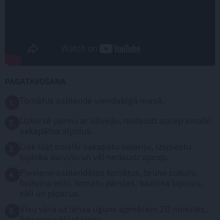
PAGATAVOŠANA
Tomātus sablendē viendabīgā masā.
1.
Uzkarsē pannu ar olīveļļu, nedaudz apcep smalki
2.
sakapātus sīpolus.
Liek klāt smalki sakapātu seleriju, izspiestu
3.
ķiploka daiviņu un vēl nedaudz apcep.
Pievieno sablendētos tomātus, brūno cukuru,
4.
baltvīna etiķi, tomātu pārslas, bazilika lapiņas,
sāli un piparus.
Visu vāra uz lēnas uguns apmēram 20 minūtes,
5.
līdz masa kļūst bieza.