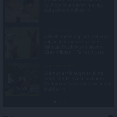
«Likteņa līdumnieki» mainīja
pašu aktieru dzīves
SLAVENĪBU MĪLUĻI
«Cilvēki mēdz sāpināt, bet suns
mīl, neskatoties ne uz ko.»
n
Nikolaja Puzikova un sievas
Gitas mīlules – Faira un Late
STIPRAIS STĀSTS
«Bērnus ar tik augstu cukura
līmeni mēdz ievest jau komā.»
Madara un Gatis par dzīvi ar dēla
diabētu