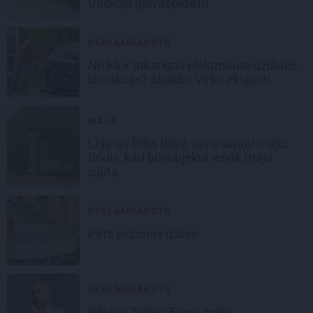
tradīciju galvaspilsētu
REKLĀMRAKSTS
No kā ir atkarīgas elektroauto uzlādes
izmaksas? Skaidro Viršu eksperti
MĀJA
Līga un Ēriks būvē savu sapņu māju:
Brīdis, kad būvobjektā ienāk māju
izjūta
REKLĀMRAKSTS
Pirts sezonas izlase
REKLĀMRAKSTS
Pēteris Zālītis: Esmu prāta