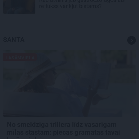
reflukss var kļūt bīstams?
SANTA
LASĀMVIELA
No smeldzīga trillera līdz vasarīgam
mīlas stāstam: piecas grāmatas tavai