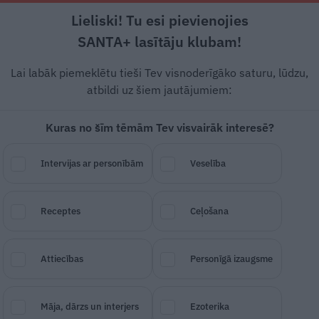
Lieliski! Tu esi pievienojies
Rīga +14°C
Daļēji saulains, DR vējš, 3.82 m/s
SANTA+ lasītāju klubam!
 un leģendas
Veselība
Stils
Attiecības
Lai labāk piemeklētu tieši Tev visnoderīgāko saturu, lūdzu,
atbildi uz šiem jautājumiem:
Kuras no šīm tēmām Tev visvairāk interesē?
īgie produkti, kuru sastā
Intervijas ar personībām
Veselība
gļi
Receptes
Ceļošana
SAGLABĀ RAKSTU
DALĪTIES
25.
Attiecības
Personīgā izaugsme
Māja, dārzs un interjers
Ezoterika