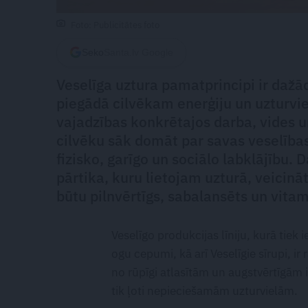
Foto: Publicitātes foto
Seko
Santa.lv Google
Veselīga uztura pamatprincipi ir dažā
piegādā cilvēkam enerģiju un uzturvi
vajadzības konkrētajos darba, vides u
cilvēku sāk domāt par savas veselības
fizisko, garīgo un sociālo labklājību.
pārtika, kuru lietojam uzturā, veicinā
būtu pilnvērtīgs, sabalansēts un vita
Veselīgo produkcijas līniju, kurā tiek i
ogu cepumi, kā arī Veselīgie sīrupi, ir
no rūpīgi atlasītām un augstvērtīgām 
tik ļoti nepieciešamām uzturvielām.