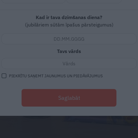
Kad ir tava dzimšanas diena?
(jubilāriem sūtām īpašus pārsteigumus)
Tavs vārds
PIEKRĪTU SAŅEMT JAUNUMUS UN PIEDĀVĀJUMUS
Saglabāt