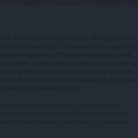
dība, sabalansētība, mērenība. Veselīgs uzturs
elas tādā daudzumā, lai apmierinātu vesela cil
n dzīves apstākļos. Mūsdienās aizvien vairāk
 un dzīves kvalitātes uzlabošanu, kā arī par s
 Daudz vairāk tiek pievērsta uzmanība tam, lai
tu gan fizisko, gan mentālo labsajūtu. Lai uztur
mīniem, uzturvielām bagāts.
etverti Veselīgie enerģijas batoniņi, Veselīgie augļu un
 radījis Latvijas uzņēmums LĀČI. Šie produkti tiek ražoti
izejvielām, kas ir bagātas ar vitamīniem un organismam