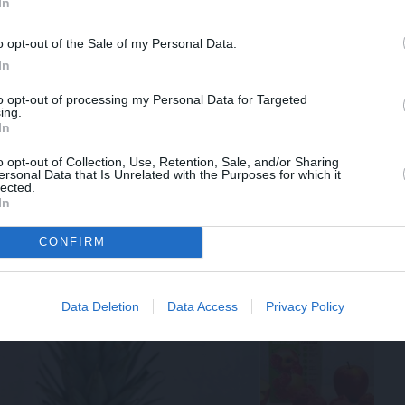
In
 – gan pieaugušajiem un bērniem, gan sportistiem un
o opt-out of the Sale of my Personal Data.
an topošajām un jaunajām māmiņām, kā arī cilvēkiem,
In
to opt-out of processing my Personal Data for Targeted
ing.
iski, vērtīgi, garšīgi
In
ķis ikvienam dzīves mirklim – ne tikai brīvdienās un
o opt-out of Collection, Use, Retention, Sale, and/or Sharing
ersonal Data that Is Unrelated with the Purposes for which it
epumi ir unikāli, kuru sastāvā 100% ir tikai augļi un
lected.
In
tiem un olām, bez E-vielām un krāsvielām, bez glutēna.
 satur kā šķīstošās, tā arī nešķīstošās šķiedras, tai
CONFIRM
(vegānisks) produkts, kas būs piemērots vegāniem un
Data Deletion
Data Access
Privacy Policy