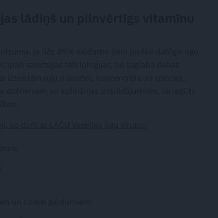
ijas lādiņš un pilnvērtīgs vitamīnu
audzumu, jo līdz 89% saldumu tiem piešķir dabīgie ogu
ēc īpaši saudzīgas tehnoloģijas, tie saglabā dabas
 ar izteiktām ogu niansēm, koncentrēta un spēcīga,
 dzērieniem un kulinārijas izstrādājumiem, lai iegūtu
šības.
i, ko darīt ar LĀČU Veselīgo ogu sīrupu:
enus;
;
ejām un citiem gardumiem;