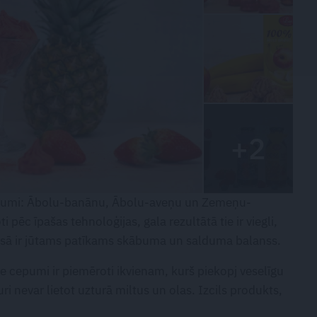
+2
 cepumi: Ābolu-banānu, Ābolu-aveņu un Zemeņu-
pēc īpašas tehnoloģijas, gala rezultātā tie ir viegli,
osā ir jūtams patīkams skābuma un salduma balanss.
šie cepumi ir piemēroti ikvienam, kurš piekopj veselīgu
ri nevar lietot uzturā miltus un olas. Izcils produkts,