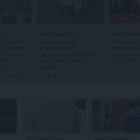
TS
REKLĀMRAKSTS
REKLĀMRA
ar
Pieaugušo dzimšanas
Kāpēc tieši
t
diena Rīgā, idejas
labākais la
n
kosmisko
atmiņā paliekošām
Pakrojas 
oauto
svinībām
festivālu?