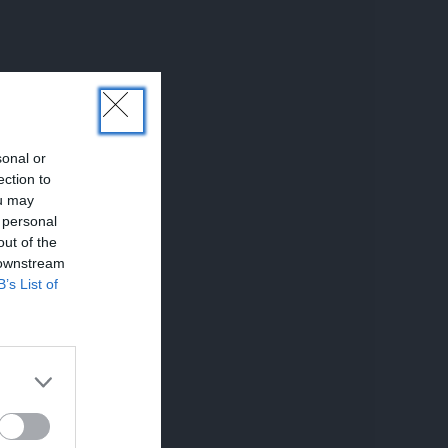
sonal or
ection to
ou may
 personal
zūd
out of the
 downstream
B’s List of
s un