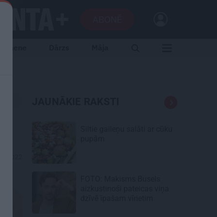
ABONĒ
Ģimene
Dārzs
Māja
JAUNĀKIE RAKSTI
Siltie gaileņu salāti
ar cūku
pupām
04.2022
FOTO: Makisms Busels
aizkustinoši pateicas viņa
dzīvē īpašam vīrietim