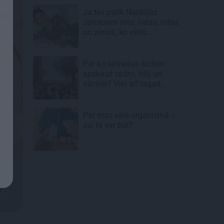
Ja tev patīk Natālijas
Jansones stils: lietas, rotas
un zīmoli, ko vērts
aizņemties savai ikdienai
Par ko latviešus šodien
apskauž spāņi, itāļi un
vācieši? Viņi arī tagad
gribētu būt Latvijā
Par maz sāls organismā –
vai tā var būt?