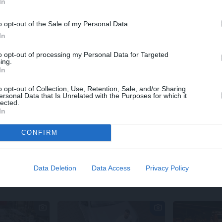
In
kultas olas, maisot izcep un iemaisa dārzeņos un rīsos.
o opt-out of the Sale of my Personal Data.
ībā ar HORTEX.
In
to opt-out of processing my Personal Data for Targeted
ing.
In
EM
o opt-out of Collection, Use, Retention, Sale, and/or Sharing
ersonal Data that Is Unrelated with the Purposes for which it
DRAUGIEM.LV
WHATSAPP
lected.
In
CONFIRM
utortiesību objekts Autortiesību likuma izpratnē, un tā izmantošana bez izdevēj
Data Deletion
Data Access
Privacy Policy