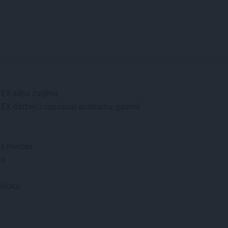
EX sēņu žuljēna
EX dārzeņu cepšanai austrumu gaumē
s mērces
as
olloku
u