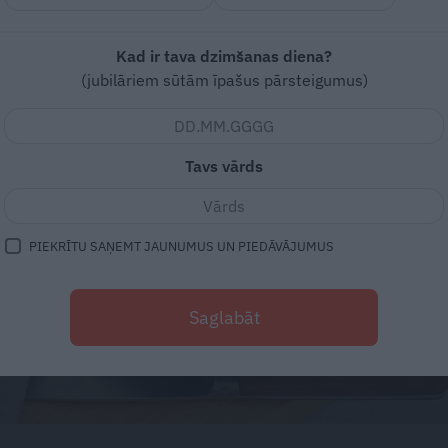
Kad ir tava dzimšanas diena?
(jubilāriem sūtām īpašus pārsteigumus)
Tavs vārds
PIEKRĪTU SAŅEMT JAUNUMUS UN PIEDĀVĀJUMUS
Saglabāt