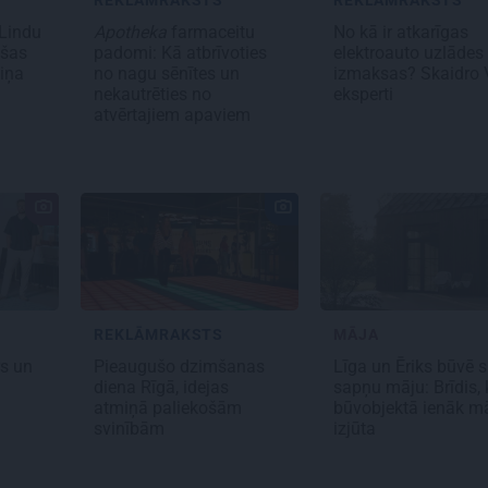
REKLĀMRAKSTS
REKLĀMRAKSTS
 Lindu
Apotheka
farmaceitu
No kā ir atkarīgas
ušas
padomi: Kā atbrīvoties
elektroauto uzlādes
iņa
no nagu sēnītes un
izmaksas? Skaidro 
nekautrēties no
eksperti
atvērtajiem apaviem
REKLĀMRAKSTS
MĀJA
rs un
Pieaugušo dzimšanas
Līga un Ēriks būvē 
diena Rīgā, idejas
sapņu māju: Brīdis,
atmiņā paliekošām
būvobjektā ienāk m
svinībām
izjūta