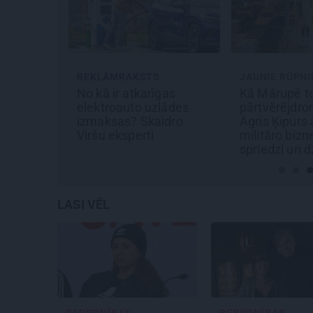
JAUNIE RŪPNIEKI
REKLĀMRAKS
gas
Kā Mārupē top labākie
Daugaviņš p
lādes
pārtvērējdroni pasaulē.
mīlestību pre
idro
Agris Ķipurs atklāti par
Mercedes
u
militāro biznesu,
jaunā elektr
spriedzi un dzīves
pieredzi
draivu
LASI VĒL