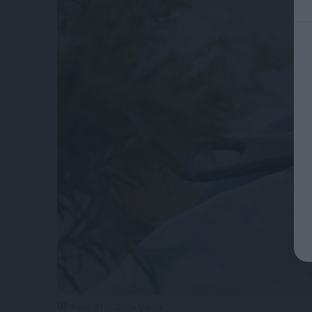
Foto: Stils Ginta Vītola