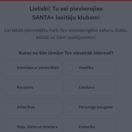
Lieliski! Tu esi pievienojies
Rīga +19°C
Skaidrs, R/DR vējš, 0.45 m/s
SANTA+ lasītāju klubam!
 un leģendas
Veselība
Stils
Attiecības
Lai labāk piemeklētu tieši Tev visnoderīgāko saturu, lūdzu,
atbildi uz šiem jautājumiem:
Kuras no šīm tēmām Tev visvairāk interesē?
Intervijas ar personībām
Veselība
austrumu gaumē
Receptes
Ceļošana
SAGLABĀ RAKSTU
DALĪTIES
14.
Attiecības
Personīgā izaugsme
Māja, dārzs un interjers
Ezoterika