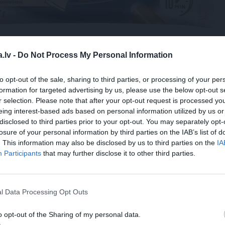
.lv -
Do Not Process My Personal Information
to opt-out of the sale, sharing to third parties, or processing of your per
formation for targeted advertising by us, please use the below opt-out s
okāš.
r selection. Please note that after your opt-out request is processed y
eing interest-based ads based on personal information utilized by us or
dziļā pannā liek saldētās sēnes, uzkarsē un vāra, līdz pa
disclosed to third parties prior to your opt-out. You may separately opt-
losure of your personal information by third parties on the IAB’s list of
sot cep, līdz sēnes apbrūnē.
. This information may also be disclosed by us to third parties on the
IA
Participants
that may further disclose it to other third parties.
ķiplokus, čili pārslas, sāli, piparus, brīdi pasautē.
audz eļļas, liek klāt saldētos dārzeņus, sagrieztus lociņu
tavus.
l Data Processing Opt Outs
īsus, iemaisa sojas mērci un vidū izveido bedri.
o opt-out of the Sharing of my personal data.