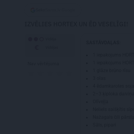
Seko
Santa.lv Google
IZVĒLIES HORTEX UN ĒD VESELĪGI!
Vidēja
SASTĀVDAĻAS:
Vidējas
1
iepakojums HORT
1
iepakojums HORT
Nav vērtējuma
1
glāze brūno rīsu
3
olas
4 ēdamkarotes
soja
2–3 ķiploka daiviņ
Olīveļļa
Neliels saišķītis sīp
Nažagals čili pārsl
Sāls, pipari