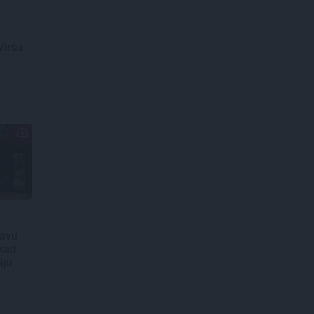
Viršu
savu
 kad
āju