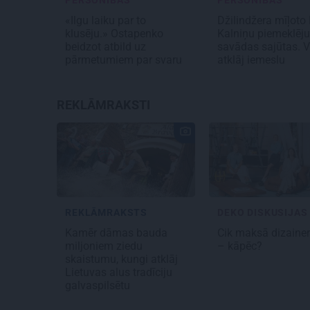
PERSONĪBAS
PERSONĪBAS
«Ilgu laiku par to
Džilindžera mīļoto
klusēju.» Ostapenko
Kalniņu piemeklēj
beidzot atbild uz
savādas sajūtas. V
pārmetumiem par svaru
atklāj iemeslu
REKLĀMRAKSTI
REKLĀMRAKSTS
DEKO DISKUSIJAS
Kamēr dāmas bauda
Cik maksā dizaine
miljoniem ziedu
– kāpēc?
skaistumu, kungi atklāj
Lietuvas alus tradīciju
galvaspilsētu