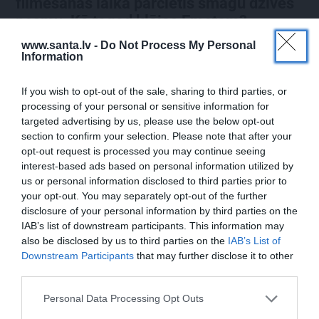
filmēšanas laikā pārcietis smagu dzīves
posmu. Kā tagad klājas Emetam?
www.santa.lv -
Do Not Process My Personal
Information
SĒRU VĒSTS
If you wish to opt-out of the sale, sharing to third parties, or
processing of your personal or sensitive information for
targeted advertising by us, please use the below opt-out
section to confirm your selection. Please note that after your
opt-out request is processed you may continue seeing
interest-based ads based on personal information utilized by
us or personal information disclosed to third parties prior to
your opt-out. You may separately opt-out of the further
disclosure of your personal information by third parties on the
IAB’s list of downstream participants. This information may
Sēru vēsts: Meksikā miris populārais
also be disclosed by us to third parties on the
IAB’s List of
mūzikas apskatnieks Klāss Vāvere
Downstream Participants
that may further disclose it to other
third parties.
Personal Data Processing Opt Outs
ZIŅAS
ASTROLOĢIJA