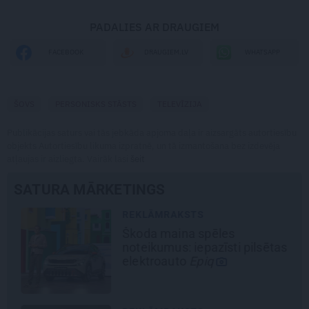
PADALIES AR DRAUGIEM
WHATSAPP
FACEBOOK
DRAUGIEM.LV
ŠOVS
PERSONISKS STĀSTS
TELEVĪZIJA
Publikācijas saturs vai tās jebkāda apjoma daļa ir aizsargāts autortiesību
objekts Autortiesību likuma izpratnē, un tā izmantošana bez izdevēja
atļaujas ir aizliegta. Vairāk lasi
šeit
SATURA MĀRKETINGS
REKLĀMRAKSTS
Škoda maina spēles
noteikumus: iepazīsti pilsētas
elektroauto
Epiq