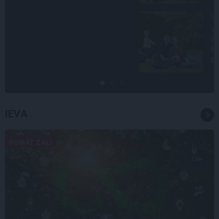
STIPRAIS STĀSTS
«Bērnus ar tik augstu cukura
līmeni mēdz ievest jau komā.»
Madara un Gatis par dzīvi ar dēla
diabētu
IEVA
DOMĀT ZAĻI