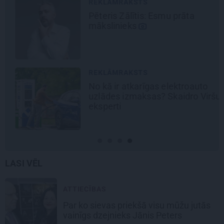
REKLĀMRAKSTS
Pēteris Zālītis: Esmu prāta
mākslinieks
REKLĀMRAKSTS
No kā ir atkarīgas elektroauto
uzlādes izmaksas? Skaidro Viršu
eksperti
LASI VĒL
ATTIECĪBAS
Par ko sievas priekšā visu mūžu jutās
vainīgs dzejnieks Jānis Peters