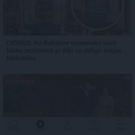
CIEMOS: Kā Rukšāne saimnieko savā
lauku rezidencē ar dīķi un stilīgo mājas
bibliotēku
DZĪVESSTILS
GALVENĀ
KLAUSIES
IENĀC
PADALĪTIES
VAIRĀK