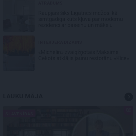
ATRADUMS
Raupjais šiks Līgatnes mežos: kā
simtgadīga kūts kļuva par modernu
rezidenci ar baseinu un mākslu
INTERJERA DIZAINS
«Michelin» zvaigžņotais Maksims
Cekots atklājis jaunu restorānu «Kíce»
LAUKU MĀJA
SLAVENĪBAS