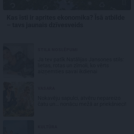
Kas īsti ir aprites ekonomika? Īsā atbilde
– tavs jaunais dzīvesveids
STILA NOSLĒPUMI
Ja tev patīk Natālijas Jansones stils:
lietas, rotas un zīmoli, ko vērts
aizņemties savai ikdienai
VASARA
Nokavēju sapulci, atvēru nepareizo
čatu un… nonācu mežā ar priekšnieci!
KULTŪRA