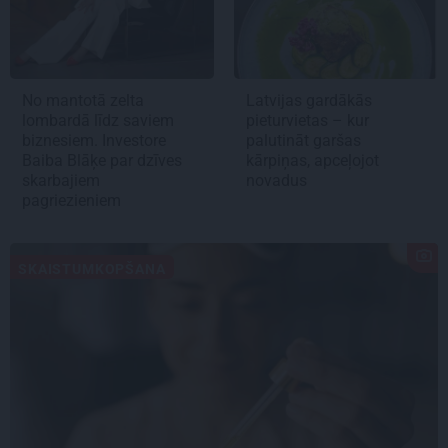
No mantotā zelta
Latvijas gardākās
lombardā līdz saviem
pieturvietas – kur
biznesiem. Investore
palutināt garšas
Baiba Blāķe par dzīves
kārpiņas, apceļojot
skarbajiem
novadus
pagriezieniem
SKAISTUMKOPŠANA