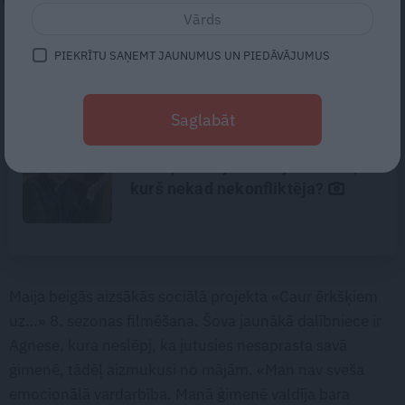
Noklusētās dzimtas saites,
PIEKRĪTU SAŅEMT JAUNUMUS UN PIEDĀVĀJUMUS
attiecības ar brāli un 7. bērns kā
brīnums: atklāta saruna ar Andri
Raču
Saglabāt
Traģēdija Priekulē: kā bezjēdzīgā
kautiņā varēja iet bojā cilvēks,
kurš nekad nekonfliktēja?
Maija beigās aizsākās sociālā projekta «Caur ērkšķiem
uz…» 8. sezonas filmēšana. Šova jaunākā dalībniece ir
Agnese, kura neslēpj, ka jutusies nesaprasta savā
ģimenē, tādēļ aizmukusi no mājām. «Man nav sveša
emocionālā vardarbība. Manā ģimenē valdīja bara