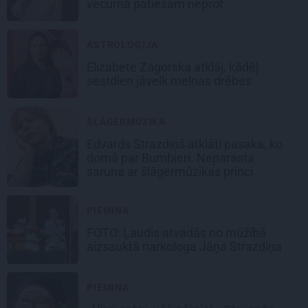
vecumā patiešām neprot
ASTROLOĢIJA
Elizabete Zagorska atklāj, kādēļ
sestdien jāvelk melnas drēbes
ŠLĀGERMŪZIKA
Edvards Strazdiņš atklāti pasaka, ko
domā par Bumbieri. Neparasta
saruna ar šlāgermūzikas princi
PIEMIŅA
FOTO: Ļaudis atvadās no mūžībā
aizsauktā narkologa Jāņa Strazdiņa
PIEMIŅA