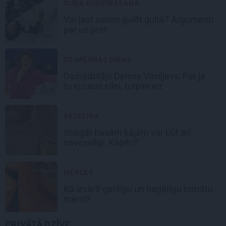
SUŅA AUDZINĀŠANA
Vai ļaut sunim gulēt gultā? Argumenti
par un pret
DZIMŠANAS DIENA
Daiļslidotājs Deniss Vasiļjevs: Pat ja
tu ej cauri ellei, turpini iet
VESELĪBA
Staigāt basām kājām var būt arī
neveselīgi. Kāpēc?
MĒRCES
Kā izvārīt garšīgu un bagātīgu
tomātu
mērci
?
PRIVĀTĀ DZĪVE