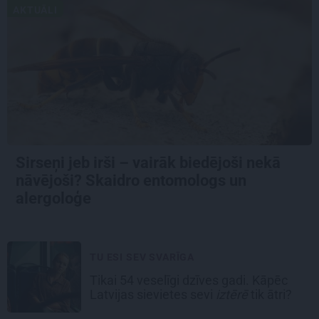
AKTUĀLI
Sirseņi jeb irši – vairāk biedējoši nekā
nāvējoši? Skaidro entomologs un
alergoloģe
TU ESI SEV SVARĪGA
Tikai 54 veselīgi dzīves gadi. Kāpēc
Latvijas sievietes sevi
iztērē
tik ātri?