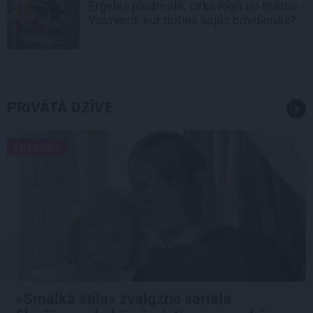
Ērģeles pludmalē, cirks Rīgā un teātris
Valmierā: kur doties šajās brīvdienās?
PRIVĀTĀ DZĪVE
ĀRZEMĒS
«Smalkā stila» zvaigzne seriāla