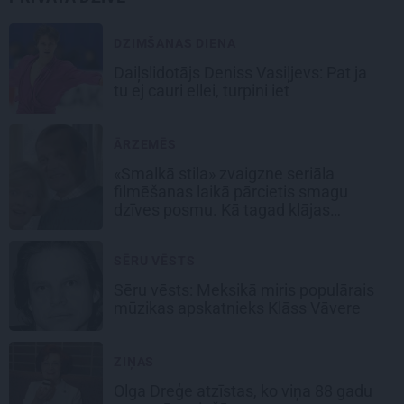
DZIMŠANAS DIENA
Daiļslidotājs Deniss Vasiļjevs: Pat ja
tu ej cauri ellei, turpini iet
ĀRZEMĒS
«Smalkā stila» zvaigzne seriāla
filmēšanas laikā pārcietis smagu
dzīves posmu. Kā tagad klājas
Emetam?
SĒRU VĒSTS
Sēru vēsts: Meksikā miris populārais
mūzikas apskatnieks Klāss Vāvere
ZIŅAS
Olga Dreģe atzīstas, ko viņa 88 gadu