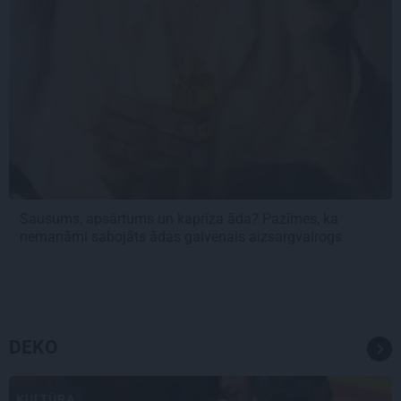
Sausums, apsārtums un kaprīza āda? Pazīmes, ka
nemanāmi sabojāts ādas galvenais aizsargvairogs
DEKO
KULTŪRA