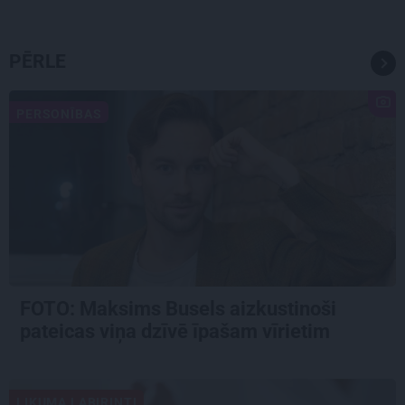
PĒRLE
PERSONĪBAS
FOTO: Maksims Busels aizkustinoši
pateicas viņa dzīvē īpašam vīrietim
LIKUMA LABIRINTI