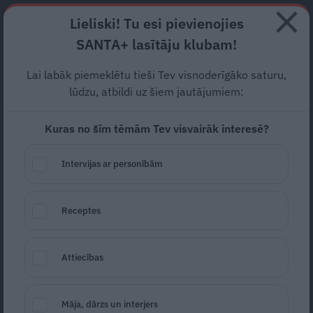
Abonē
Lieliski! Tu esi pievienojies
SANTA+ lasītāju klubam!
RECEPTES
NODERĪGI
JAUNĀKAIS
POPULĀRĀKAIS
Lai labāk piemeklētu tieši Tev visnoderīgāko saturu,
«Man nav sveša
lūdzu, atbildi uz šiem jautājumiem:
vardarbība.»
Ērkšķu
šova
Kuras no šīm tēmām Tev visvairāk interesē?
Agnese aizmūk no mājām un
Intervijas ar personībām
dzīvo pamestā veikalā
ŠOVS
07.06.2026
Receptes
Gita Vīksne
Žurnāliste
gita.viksne@santa.lv
Attiecības
Māja, dārzs un interjers