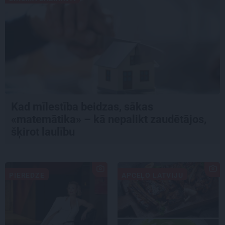
Kad mīlestība beidzas, sākas
«matemātika» – kā nepalikt zaudētājos,
šķirot laulību
PIEREDZE
APCEĻO LATVIJU