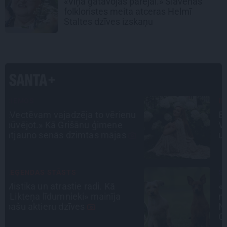
«Viņa gatavojās pārejai.» Slavenās
folkloristes meita atceras Helmī
Staltes dzīves izskaņu
INTERVIJA
u
Es gribu spēlēties tālāk! Sonora
Vaice atklāti par krīzēm, bērniem
un jauno profesiju
SLAVENĪBU MĪLUĻI
«Cilvēki mēdz sāpināt, bet suns
mīl, neskatoties ne uz ko.»
Nikolaja Puzikova un sievas
Gitas mīlules – Faira un Late