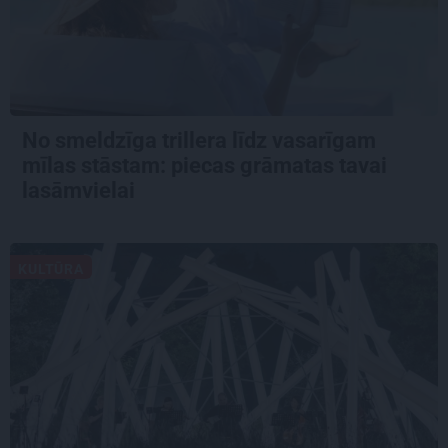
No smeldzīga trillera līdz vasarīgam
mīlas stāstam: piecas grāmatas tavai
lasāmvielai
KULTŪRA