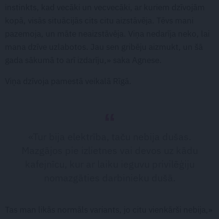
instinkts, kad vecāki un vecvecāki, ar kuriem dzīvojām
kopā, visās situācijās cits citu aizstāvēja. Tēvs mani
pazemoja, un māte neaizstāvēja. Viņa nedarīja neko, lai
mana dzīve uzlabotos. Jau sen gribēju aizmukt, un šā
gada sākumā to arī izdarīju,» saka Agnese.
Viņa dzīvoja pamestā veikalā Rīgā.
«Tur bija elektrība, taču nebija dušas.
Mazgājos pie izlietnes vai devos uz kādu
kafejnīcu, kur ar laiku ieguvu privilēģiju
nomazgāties darbinieku dušā.
Tas man likās normāls variants, jo citu vienkārši nebija,»