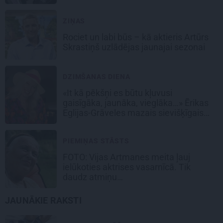
ZIŅAS
Rociet un labi būs – kā aktieris Artūrs
Skrastiņš uzlādējas jaunajai sezonai
DZIMŠANAS DIENA
«It kā pēkšņi es būtu kļuvusi
gaisīgāka, jaunāka, vieglāka…» Ērikas
Eglijas-Grāveles mazais sievišķīgais
noslēpums
PIEMIŅAS STĀSTS
FOTO:
Vijas Artmanes meita
ļauj
ielūkoties aktrises vasarnīcā. Tik
daudz atmiņu…
JAUNĀKIE RAKSTI