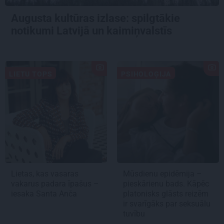
Augusta kultūras izlase: spilgtākie
notikumi Latvijā un kaimiņvalstīs
LIETU TOPS
PSIHOLOĢIJA
Lietas, kas vasaras
Mūsdienu epidēmija –
vakarus padara īpašus –
pieskārienu bads. Kāpēc
iesaka Santa Anča
platonisks glāsts reizēm
ir svarīgāks par seksuālu
tuvību