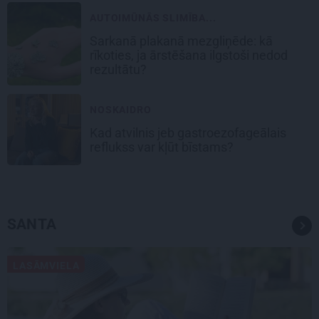
AUTOIMŪNĀS SLIMĪBA...
Sarkanā plakanā mezgliņēde: kā
rīkoties, ja ārstēšana ilgstoši nedod
rezultātu?
NOSKAIDRO
Kad atvilnis jeb gastroezofageālais
reflukss var kļūt bīstams?
SANTA
LASĀMVIELA