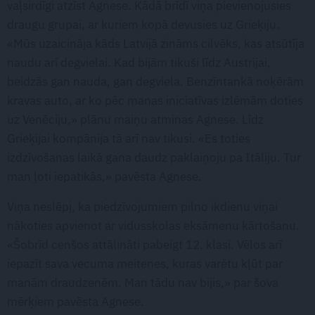
vaļsirdīgi atzīst Agnese. Kādā brīdī viņa pievienojusies
draugu grupai, ar kuriem kopā devusies uz Grieķiju.
«Mūs uzaicināja kāds Latvijā zināms cilvēks, kas atsūtīja
naudu arī degvielai. Kad bijām tikuši līdz Austrijai,
beidzās gan nauda, gan degviela. Benzīntankā noķērām
kravas auto, ar ko pēc manas iniciatīvas izlēmām doties
uz Venēciju,» plānu maiņu atminas Agnese. Līdz
Grieķijai kompānija tā arī nav tikusi. «Es toties
izdzīvošanas laikā gana daudz paklaiņoju pa Itāliju. Tur
man ļoti iepatikās,» pavēsta Agnese.
Viņa neslēpj, ka piedzīvojumiem pilno ikdienu viņai
nākoties apvienot ar vidusskolas eksāmenu kārtošanu.
«Šobrīd cenšos attālināti pabeigt 12. klasi. Vēlos arī
iepazīt sava vecuma meitenes, kuras varētu kļūt par
manām draudzenēm. Man tādu nav bijis,» par šova
mērķiem pavēsta Agnese.