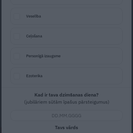
Veselība
Ceļošana
Personīgā izaugsme
Agnese.
Foto: No izdevniecības «Žurnāls Santa» arhīva
Seko
Santa.lv Google
Ezoterika
«Esmu jaunākā šova dalībniece un nojaušu,
ka uzaicinājumu piedalīties šajā projektā
Kad ir tava dzimšanas diena?
saņēmu sava «TikTok» satura dēļ,» norāda
(jubilāriem sūtām īpašus pārsteigumus)
19 gadus vecā Agnese no Rīgas.
Tavs vārds
NEPALAID GARĀM!