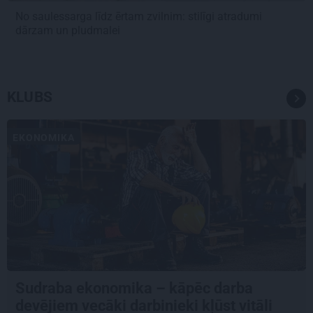
No saulessarga līdz ērtam zvilnim: stilīgi atradumi
dārzam un pludmalei
KLUBS
EKONOMIKA
Sudraba ekonomika – kāpēc darba
devējiem vecāki darbinieki kļūst vitāli