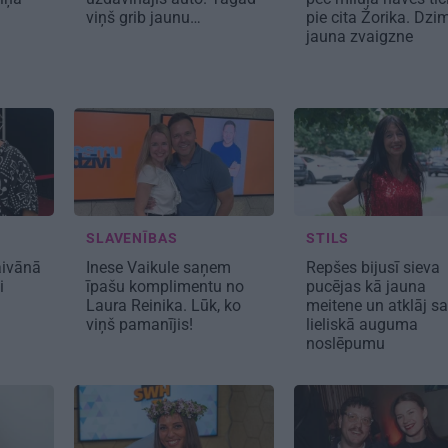
viņš grib jaunu…
pie cita Žorika. Dzi
jauna zvaigzne
SLAVENĪBAS
STILS
Taivānā
Inese Vaikule saņem
Repšes bijusī sieva
i
īpašu komplimentu no
pucējas kā jauna
Laura Reinika. Lūk, ko
meitene un atklāj s
viņš pamanījis!
lieliskā auguma
noslēpumu