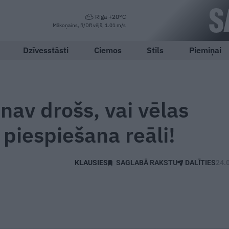
Rīga +20°C
Mākoņains, R/DR vējš, 1.01 m/s
Dzīvesstāsti
Ciemos
Stils
Piemiņai
nav drošs, vai vēlas
 piespiešana reāli!
SAGLABĀ RAKSTU
DALĪTIES
24.