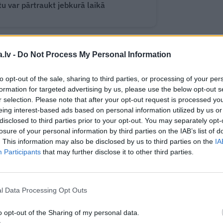
 var pārtraukt jebkurā laikā
.lv -
Do Not Process My Personal Information
WHATSAPP
to opt-out of the sale, sharing to third parties, or processing of your per
formation for targeted advertising by us, please use the below opt-out s
r selection. Please note that after your opt-out request is processed y
eing interest-based ads based on personal information utilized by us or
disclosed to third parties prior to your opt-out. You may separately opt-
 aizsargāts autortiesību objekts Autortiesību likuma izpratnē, un tā
losure of your personal information by third parties on the IAB’s list of
rāk lasi
šeit
. This information may also be disclosed by us to third parties on the
IA
Participants
that may further disclose it to other third parties.
l Data Processing Opt Outs
o opt-out of the Sharing of my personal data.