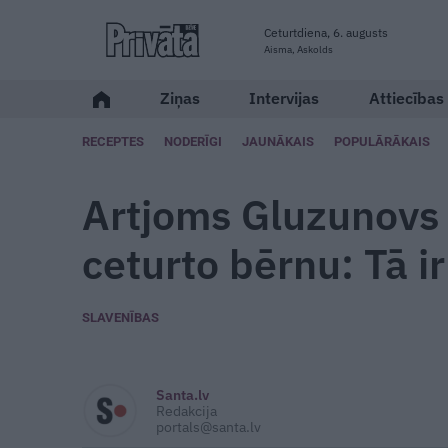
Ceturtdiena, 6. augusts
Aisma, Askolds
Ziņas
Intervijas
Attiecības
RECEPTES
NODERĪGI
JAUNĀKAIS
POPULĀRĀKAIS
Artjoms Gluzunovs 
ceturto bērnu: Tā ir
SLAVENĪBAS
Santa.lv
Redakcija
portals@santa.lv