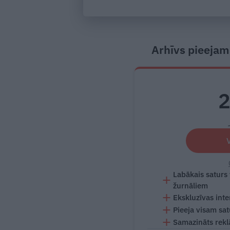
Arhīvs pieejam
Labākais saturs
žurnāliem
Ekskluzīvas inte
Pieeja visam sa
Samazināts rekl