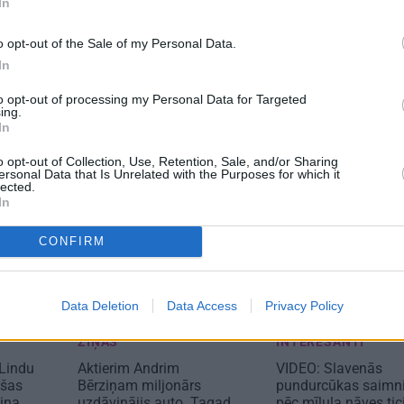
In
TS
REKLĀMRAKSTS
REKLĀMRA
o opt-out of the Sale of my Personal Data.
s izlase
Kāpēc tieši tagad ir
Matu otrai
In
labākais laiks doties uz
Pakrojas muižas Ziedu
to opt-out of processing my Personal Data for Targeted
festivālu?
ing.
In
o opt-out of Collection, Use, Retention, Sale, and/or Sharing
ersonal Data that Is Unrelated with the Purposes for which it
lected.
In
CONFIRM
Data Deletion
Data Access
Privacy Policy
ZIŅAS
INTERESANTI
 Lindu
Aktierim Andrim
VIDEO: Slavenās
ušas
Bērziņam miljonārs
pundurcūkas saimn
iņa
uzdāvinājis auto. Tagad
pēc mīluļa nāves tic