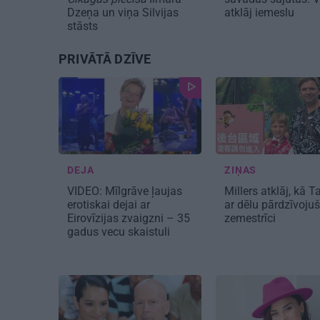
Dzeņa un viņa Silvijas
atklāj iemeslu
stāsts
PRIVĀTĀ DZĪVE
DEJA
ZIŅAS
VIDEO: Mīlgrāve ļaujas
Millers atklāj, kā 
erotiskai dejai ar
ar dēlu pārdzīvojuš
Eirovīzijas zvaigzni – 35
zemestrīci
gadus vecu skaistuli