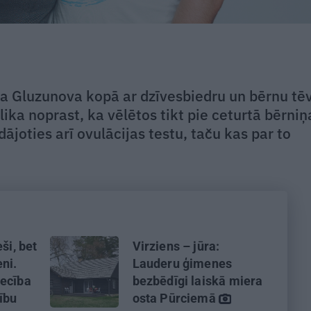
na Gluzunova kopā ar dzīvesbiedru un bērnu tē
lika noprast, ka vēlētos tikt pie ceturtā bērniņ
dājoties arī ovulācijas testu, taču kas par to
ši, bet
Virziens – jūra:
ni.
Lauderu ģimenes
iecība
bezbēdīgi laiskā miera
tību
osta Pūrciemā