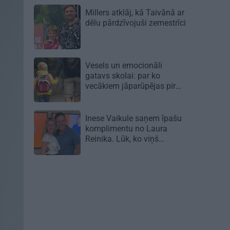
Millers atklāj, kā Taivānā ar
dēlu pārdzīvojuši zemestrīci
Vesels un emocionāli
gatavs skolai: par ko
vecākiem jāparūpējas pirms
mācību gada sākuma
Inese Vaikule saņem īpašu
komplimentu no Laura
Reinika. Lūk, ko viņš
pamanījis!