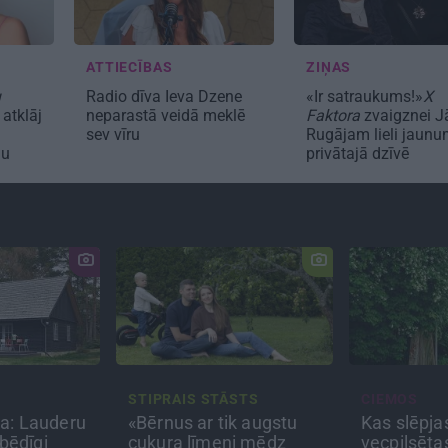
ATTIECĪBAS
ZIŅAS
u
Radio dīva Ieva Dzene
«Ir satraukums!»
X
 atklāj
neparastā veidā meklē
Faktora
zvaigznei J
sev vīru
Rugājam lieli jaunu
ņu
privātajā dzīvē
STS
CIEMOS
CEĻOJUMA 
k augstu
Kas slēpjas Kuldīgas
Draudzeņu
ni mēdz
vecpilsētas pagalmos?
bez drāmā