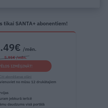
s tikai SANTA+ abonentiem!
2.49€
/mēn.
5.95€ /mēn.
VĒLOS IZMĒĢINĀT!
Citi abonēšanas plāni
 vienuviet no mūsu 12 drukātajiem
rvijas
turam jebkurā ierīcē
āmu daudzums visā portālā