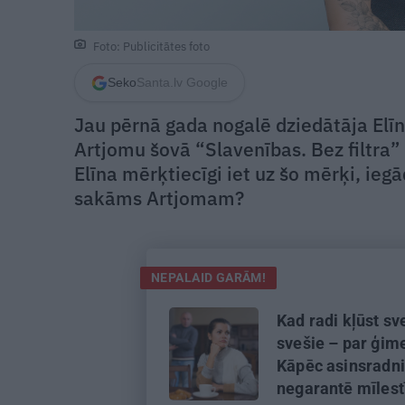
Foto: Publicitātes foto
Seko
Santa.lv Google
Jau pērnā gada nogalē dziedātāja Elī
Artjomu šovā “Slavenības. Bez filtra” 
Elīna mērķtiecīgi iet uz šo mērķi, iegā
sakāms Artjomam?
NEPALAID GARĀM!
Kad radi kļūst sve
svešie – par ģime
Kāpēc asinsradn
negarantē mīles