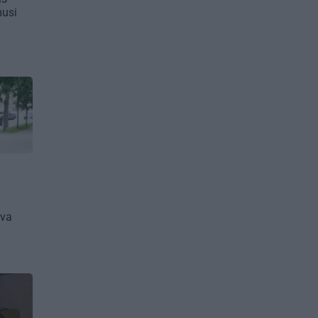
musi
ava