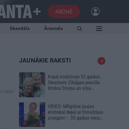
ABONĒ
Skandāls
Ārzemēs
JAUNĀKIE RAKSTI
Kopā nodzīvoja 52 gadus.
Skaistais
Čikāgas piecīša
Ilmāra Dzeņa un viņa
01.2025
Silvijas stāsts
VIDEO: Mīlgrāve ļaujas
erotiskai dejai ar Eirovīzijas
zvaigzni – 35 gadus vecu
skaistuli