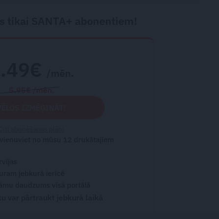
s tikai SANTA+ abonentiem!
2.49€
/mēn.
5.95€ /mēn.
VĒLOS IZMĒĢINĀT!
Citi abonēšanas plāni
 vienuviet no mūsu 12 drukātajiem
rvijas
turam jebkurā ierīcē
āmu daudzums visā portālā
 var pārtraukt jebkurā laikā