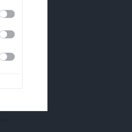
REKLĀMRAKSTS
REKLĀMRAKSTS
Škoda maina spēles
Pirts sezonas iz
noteikumus: iepazīsti
isko
pilsētas elektroauto
Epiq
enam