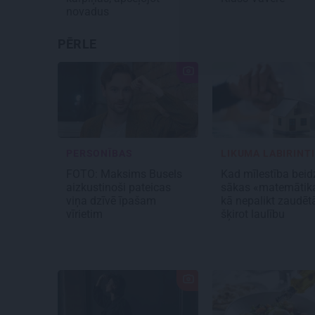
novadus
PĒRLE
PERSONĪBAS
LIKUMA LABIRINTI
FOTO: Maksims Busels
Kad mīlestība beid
aizkustinoši pateicas
sākas «matemātik
viņa dzīvē īpašam
kā nepalikt zaudētā
vīrietim
šķirot laulību