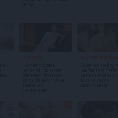
princi
PIEREDZE
SKAISTUMKOPŠAN
zas,
No mantotā zelta
Sausums, apsārtum
a» –
lombardā līdz saviem
kaprīza āda? Pazīm
jos,
biznesiem. Investore
ka nemanāmi saboj
Baiba Blāķe par dzīves
ādas galvenais
skarbajiem
aizsargvairogs
pagriezieniem