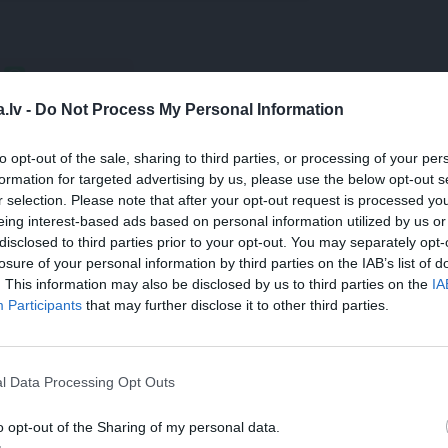
WHATSAPP
.lv -
Do Not Process My Personal Information
TISKĀ MEDICĪNA
DERMĀLIE FILLERI
LŪPAS
to opt-out of the sale, sharing to third parties, or processing of your per
formation for targeted advertising by us, please use the below opt-out s
CES
AKTUĀLI
r selection. Please note that after your opt-out request is processed y
eing interest-based ads based on personal information utilized by us or
 aizsargāts autortiesību objekts Autortiesību likuma izpratnē, un tā
disclosed to third parties prior to your opt-out. You may separately opt-
rāk lasi
šeit
losure of your personal information by third parties on the IAB’s list of
. This information may also be disclosed by us to third parties on the
IA
Participants
that may further disclose it to other third parties.
l Data Processing Opt Outs
o opt-out of the Sharing of my personal data.