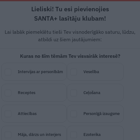
Lieliski! Tu esi pievienojies
Rīga +19°C
Skaidrs, DR vējš, 3.88 m/s
SANTA+ lasītāju klubam!
ode un stils
Lietu tops
Veselība
G
Lai labāk piemeklētu tieši Tev visnoderīgāko saturu, lūdzu,
atbildi uz šiem jautājumiem:
Kuras no šīm tēmām Tev visvairāk interesē?
s!
Kā tikt pie pufīgām
Intervijas ar personībām
Veselība
r «pīļknābi» ?
Receptes
Ceļošana
SAGLABĀ RAKSTU
DALĪTIES
12.
Attiecības
Personīgā izaugsme
Māja, dārzs un interjers
Ezoterika