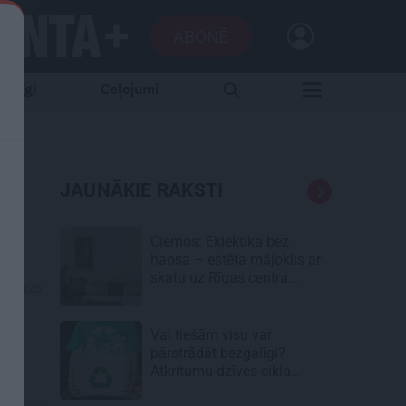
ABONĒ
aršīgi
Ceļojumi
JAUNĀKIE RAKSTI
Ciemos: Eklektika bez
haosa – estēta mājoklis ar
skatu uz Rīgas centra
01.2025
jumtiem
Vai tiešām visu var
pārstrādāt bezgalīgi?
Atkritumu dzīves cikla
neredzamā puse