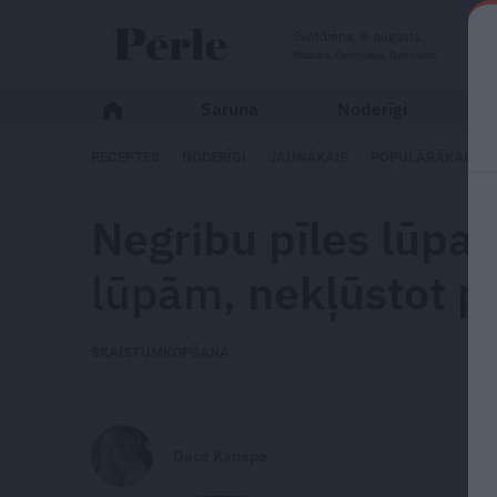
Svētdiena, 9. augusts
Madara, Genoveva, Genovefa
Saruna
Noderīgi
M
RECEPTES
NODERĪGI
JAUNĀKAIS
POPULĀRĀKAIS
Negribu pīles lūpa
lūpām,
nekļūstot pa
SKAISTUMKOPŠANA
Dace Kaņepe