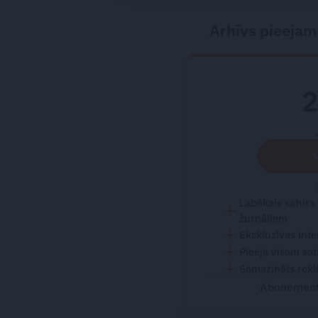
Arhīvs pieejam
Labākais saturs
žurnāliem
Ekskluzīvas inte
Pieeja visam sa
Samazināts rekl
Abonementu