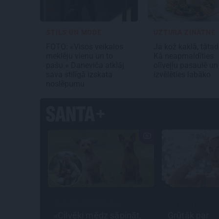
STILS UN MODE
UZTURA ZINĀTNE
FOTO: «Visos veikalos
Ja kož kaklā, tātad
meklēju vienu un to
Kā neapmaldīties
pašu.» Daneviča atklāj
olīveļļu pasaulē un
sava stilīgā izskata
izvēlēties labāko
noslēpumu
SLAVENĪBU MĪLUĻI
INTERVIJA
imtas
«Cilvēki mēdz sāpināt,
Grūtāk par