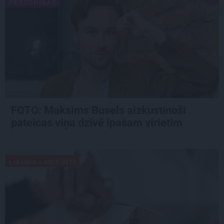
PERSONĪBAS
FOTO: Maksims Busels aizkustinoši
pateicas viņa dzīvē īpašam vīrietim
LIKUMA LABIRINTI