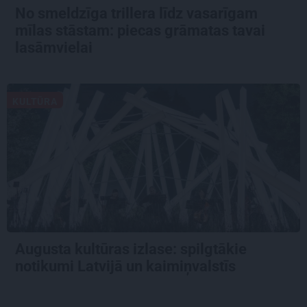
No smeldzīga trillera līdz vasarīgam
mīlas stāstam: piecas grāmatas tavai
lasāmvielai
KULTŪRA
Augusta kultūras izlase: spilgtākie
notikumi Latvijā un kaimiņvalstīs