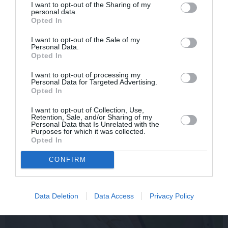
I want to opt-out of the Sharing of my
personal data.
Opted In
Olga Dreģe atzīstas, ko
Elizabete Zagorska
I want to opt-out of the Sale of my
viņa 88 gadu vecumā
atklāj, kādēļ sestdien
Personal Data.
patiešām neprot
jāvelk melnas drēbes
Opted In
I want to opt-out of processing my
Personal Data for Targeted Advertising.
PIEMIŅAS STĀSTS
Opted In
I want to opt-out of Collection, Use,
Retention, Sale, and/or Sharing of my
Personal Data that Is Unrelated with the
Purposes for which it was collected.
Opted In
CONFIRM
Data Deletion
Data Access
Privacy Policy