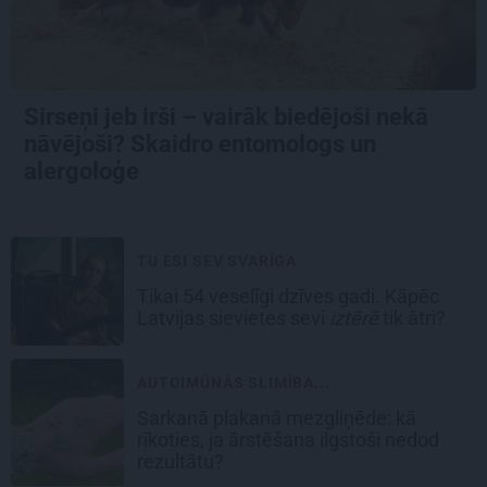
Sirseņi jeb irši – vairāk biedējoši nekā
nāvējoši? Skaidro entomologs un
alergoloģe
TU ESI SEV SVARĪGA
Tikai 54 veselīgi dzīves gadi. Kāpēc
Latvijas sievietes sevi
iztērē
tik ātri?
AUTOIMŪNĀS SLIMĪBA...
Sarkanā plakanā mezgliņēde: kā
rīkoties, ja ārstēšana ilgstoši nedod
rezultātu?