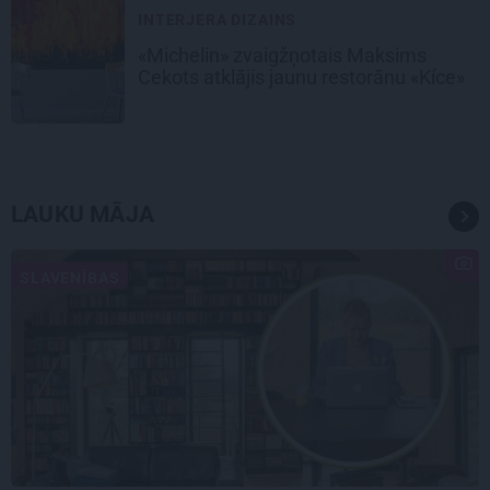
INTERJERA DIZAINS
«Michelin» zvaigžņotais Maksims
Cekots atklājis jaunu restorānu «Kíce»
LAUKU MĀJA
SLAVENĪBAS