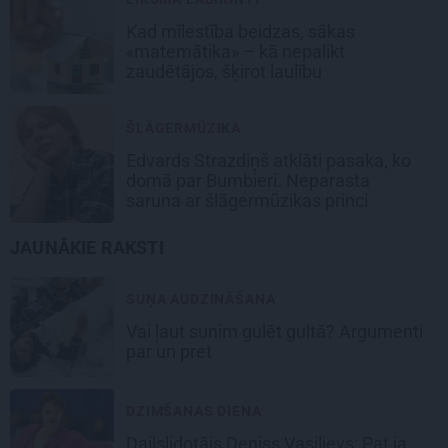
Kad mīlestība beidzas, sākas
«matemātika» – kā nepalikt
zaudētājos, šķirot laulību
ŠLĀGERMŪZIKA
Edvards Strazdiņš atklāti pasaka, ko
domā par Bumbieri. Neparasta
saruna ar šlāgermūzikas princi
JAUNĀKIE RAKSTI
SUŅA AUDZINĀŠANA
Vai ļaut sunim gulēt gultā? Argumenti
par un pret
DZIMŠANAS DIENA
Daiļslidotājs Deniss Vasiļjevs: Pat ja