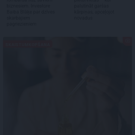
biznesiem. Investore
palutināt garšas
Baiba Blāķe par dzīves
kārpiņas, apceļojot
skarbajiem
novadus
pagriezieniem
SKAISTUMKOPŠANA