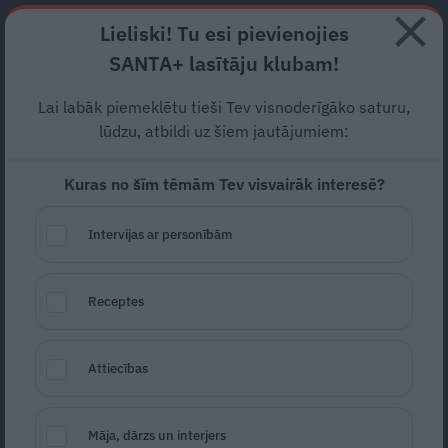
Abonē
Lieliski! Tu esi pievienojies
SANTA+ lasītāju klubam!
RECEPTES
NODERĪGI
JAUNĀKAIS
POPULĀRĀKAIS
Lai labāk piemeklētu tieši Tev visnoderīgāko saturu,
Ko uzturā lietot
podagras
lūdzu, atbildi uz šiem jautājumiem:
slimniekam?
Kuras no šīm tēmām Tev visvairāk interesē?
UZTURS
20.04.2021
Intervijas ar personībām
Indra Ozoliņa
Receptes
Attiecības
Māja, dārzs un interjers