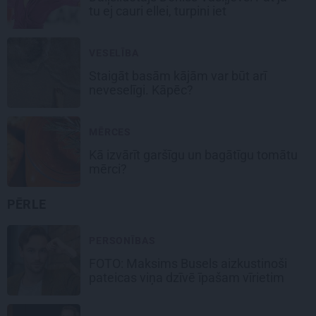
tu ej cauri ellei, turpini iet
VESELĪBA
Staigāt basām kājām var būt arī
neveselīgi. Kāpēc?
MĒRCES
Kā izvārīt garšīgu un bagātīgu
tomātu
mērci
?
PĒRLE
PERSONĪBAS
FOTO: Maksims Busels aizkustinoši
pateicas viņa dzīvē īpašam vīrietim