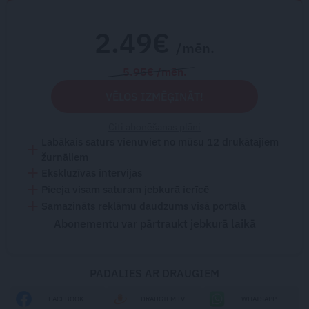
2.49€
/mēn.
5.95€ /mēn.
VĒLOS IZMĒĢINĀT!
Citi abonēšanas plāni
Labākais saturs vienuviet no mūsu 12 drukātajiem
žurnāliem
Ekskluzīvas intervijas
Pieeja visam saturam jebkurā ierīcē
Samazināts reklāmu daudzums visā portālā
Abonementu var pārtraukt jebkurā laikā
PADALIES AR DRAUGIEM
FACEBOOK
DRAUGIEM.LV
WHATSAPP