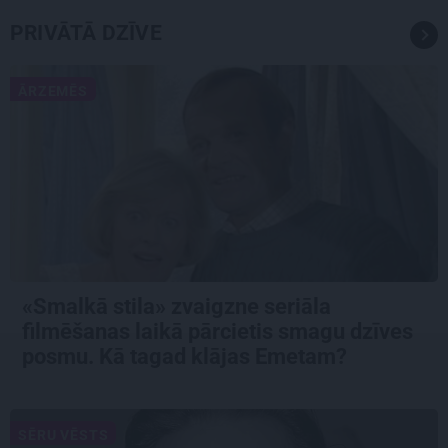
PRIVĀTĀ DZĪVE
ĀRZEMĒS
«Smalkā stila» zvaigzne seriāla
filmēšanas laikā pārcietis smagu dzīves
posmu. Kā tagad klājas Emetam?
SĒRU VĒSTS