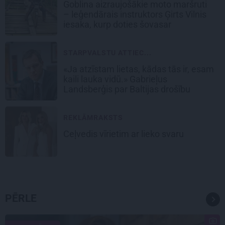
Goblina aizraujošākie moto maršruti
– leģendārais instruktors Ģirts Vilnis
iesaka, kurp doties šovasar
STARPVALSTU ATTIEC...
«Ja atzīstam lietas, kādas tās ir, esam
kaili lauka vidū.» Gabrieļus
Landsberģis par Baltijas drošību
REKLĀMRAKSTS
Ceļvedis vīrietim ar lieko svaru
PĒRLE