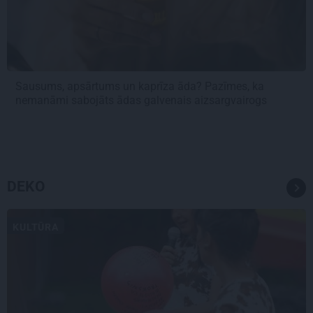
Sausums, apsārtums un kaprīza āda? Pazīmes, ka
nemanāmi sabojāts ādas galvenais aizsargvairogs
DEKO
KULTŪRA