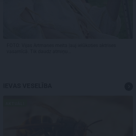
FOTO:
Vijas Artmanes meita
ļauj ielūkoties aktrises
vasarnīcā. Tik daudz atmiņu…
IEVAS VESELĪBA
AKTUĀLI