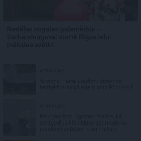
Nedēļas nogales galamērķis –
Sarkandaugava: startē Rīgas ielu
mākslas svētki
ATRADUMS
Virziens – jūra: Lauderu ģimenes
bezbēdīgi laiskā miera osta Pūrciemā
ATRADUMS
Raupjais šiks Līgatnes mežos: kā
simtgadīga kūts kļuva par modernu
rezidenci ar baseinu un mākslu