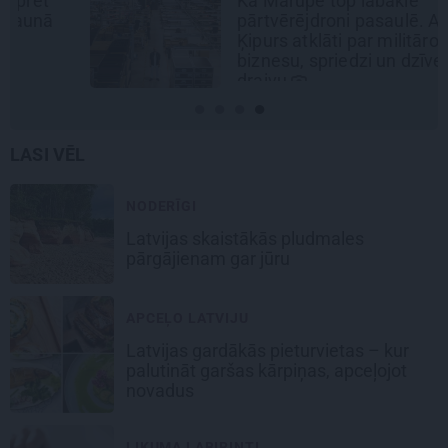
Kā Mārupē top labākie
pārtvērējdroni pasaulē. Agris
Ķipurs atklāti par militāro
biznesu, spriedzi un dzīves
draivu
LASI VĒL
NODERĪGI
Latvijas skaistākās pludmales
pārgājienam gar jūru
APCEĻO LATVIJU
Latvijas gardākās pieturvietas – kur
palutināt garšas kārpiņas, apceļojot
novadus
LIKUMA LABIRINTI