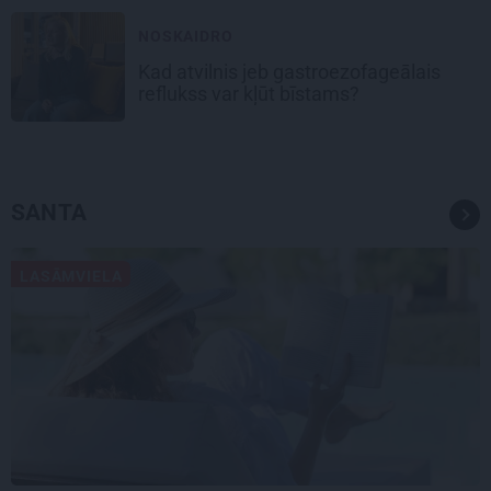
NOSKAIDRO
Kad atvilnis jeb gastroezofageālais
reflukss var kļūt bīstams?
SANTA
LASĀMVIELA