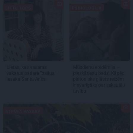
LIETU TOPS
PSIHOLOĢIJA
Lietas, kas vasaras
Mūsdienu epidēmija –
vakarus padara īpašus –
pieskārienu bads. Kāpēc
iesaka Santa Anča
platonisks glāsts reizēm
ir svarīgāks par seksuālu
tuvību
ATPŪTA VASARĀ