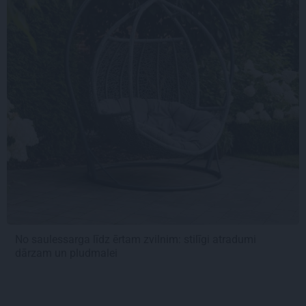
No saulessarga līdz ērtam zvilnim: stilīgi atradumi
dārzam un pludmalei