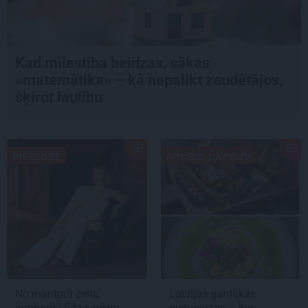
Kad mīlestība beidzas, sākas
«matemātika» – kā nepalikt zaudētājos,
šķirot laulību
PIEREDZE
APCEĻO LATVIJU
No mantotā zelta
Latvijas gardākās
lombardā līdz saviem
pieturvietas – kur