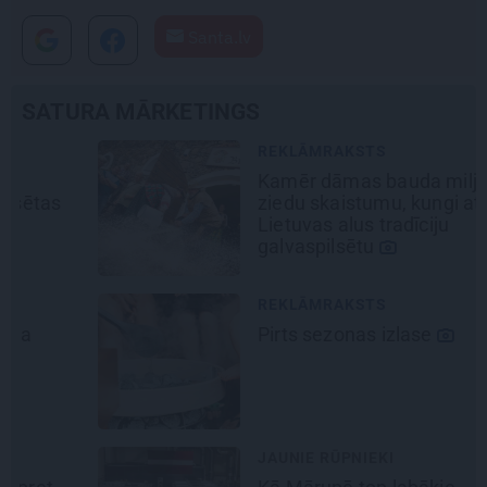
Santa.lv
SATURA MĀRKETINGS
REKLĀMRAKSTS
Kamēr dāmas bauda miljoniem
ziedu skaistumu, kungi atklāj
Lietuvas alus tradīciju
galvaspilsētu
REKLĀMRAKSTS
Pirts sezonas izlase
JAUNIE RŪPNIEKI