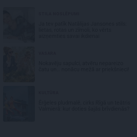
STILA NOSLĒPUMI
Ja tev patīk Natālijas Jansones stils:
lietas, rotas un zīmoli, ko vērts
aizņemties savai ikdienai
VASARA
Nokavēju sapulci, atvēru nepareizo
čatu un… nonācu mežā ar priekšnieci!
KULTŪRA
Ērģeles pludmalē, cirks Rīgā un teātris
Valmierā: kur doties šajās brīvdienās?