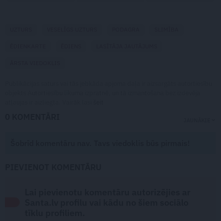
UZTURS
VESELĪGS UZTURS
PODAGRA
SLIMĪBA
ĒDIENKARTE
ĒDIENS
LASĪTĀJA JAUTĀJUMS
ĀRSTA VIEDOKLIS
Publikācijas saturs vai tās jebkāda apjoma daļa ir aizsargāts autortiesību
objekts Autortiesību likuma izpratnē, un tā izmantošana bez izdevēja
atļaujas ir aizliegta. Vairāk lasi
šeit
0 KOMENTĀRI
JAUNĀKIE
Šobrīd komentāru nav. Tavs viedoklis būs pirmais!
PIEVIENOT KOMENTĀRU
Lai pievienotu komentāru autorizējies ar
Santa.lv profilu vai kādu no šiem sociālo
tīklu profiliem.