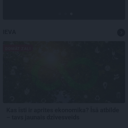
IEVA
DOMĀT ZAĻI
Kas īsti ir aprites ekonomika? Īsā atbilde
– tavs jaunais dzīvesveids