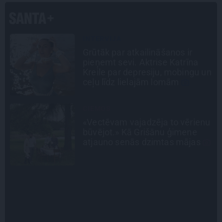
STIPRAIS STĀSTS
«Bērnus ar tik augstu cukura
līmeni mēdz ievest jau komā.»
n
Madara un Gatis par dzīvi ar dēla
diabētu
PERSONĪBAS
u
Noklusētās dzimtas saites,
attiecības ar brāli un 7. bērns kā
brīnums: atklāta saruna ar Andri
Raču
SLAVENĪBU MĪLUĻI
«Cilvēki mēdz sāpināt, bet suns
mīl, neskatoties ne uz ko.»
Nikolaja Puzikova un sievas
Gitas mīlules – Faira un Late