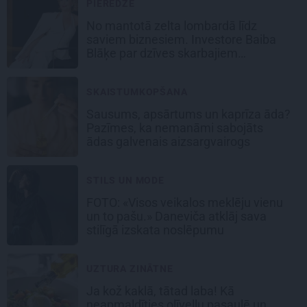
PIEREDZE
No mantotā zelta lombardā līdz
saviem biznesiem. Investore Baiba
Blāķe par dzīves skarbajiem
pagriezieniem
SKAISTUMKOPŠANA
Sausums, apsārtums un kaprīza āda?
Pazīmes, ka nemanāmi sabojāts
ādas galvenais aizsargvairogs
STILS UN MODE
FOTO: «Visos veikalos meklēju vienu
un to pašu.» Daneviča atklāj sava
stilīgā izskata noslēpumu
UZTURA ZINĀTNE
Ja kož kaklā, tātad laba! Kā
neapmaldīties olīveļļu pasaulē un