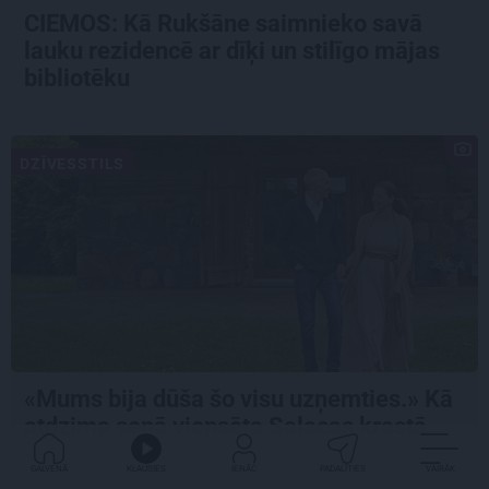
CIEMOS: Kā Rukšāne saimnieko savā
lauku rezidencē ar dīķi un stilīgo mājas
bibliotēku
DZĪVESSTILS
«Mums bija dūša šo visu uzņemties.» Kā
atdzima senā viensēta Salacas krastā
GALVENĀ
KLAUSIES
IENĀC
PADALĪTIES
VAIRĀK