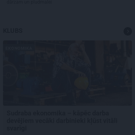
dārzam un pludmalei
KLUBS
EKONOMIKA
Sudraba ekonomika – kāpēc darba
devējiem vecāki darbinieki kļūst vitāli
svarīgi