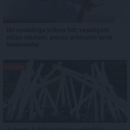
No smeldzīga trillera līdz vasarīgam
mīlas stāstam: piecas grāmatas tavai
lasāmvielai
KULTŪRA
Augusta kultūras izlase: spilgtākie