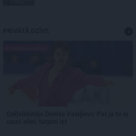
PRIVĀTĀ DZĪVE
DZIMŠANAS DIENA
Daiļslidotājs Deniss Vasiļjevs: Pat ja tu ej
cauri ellei, turpini iet