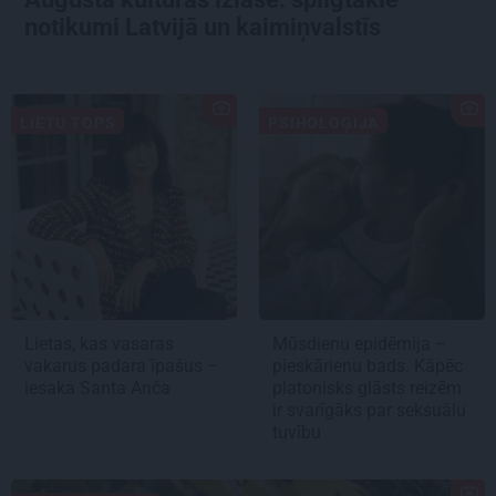
notikumi Latvijā un kaimiņvalstīs
LIETU TOPS
PSIHOLOĢIJA
Lietas, kas vasaras
Mūsdienu epidēmija –
vakarus padara īpašus –
pieskārienu bads. Kāpēc
iesaka Santa Anča
platonisks glāsts reizēm
ir svarīgāks par seksuālu
tuvību