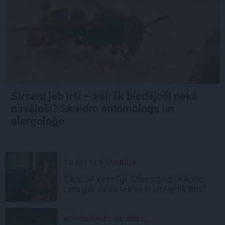
Sirseņi jeb irši – vairāk biedējoši nekā
nāvējoši? Skaidro entomologs un
alergoloģe
TU ESI SEV SVARĪGA
Tikai 54 veselīgi dzīves gadi. Kāpēc
Latvijas sievietes sevi
iztērē
tik ātri?
AUTOIMŪNĀS SLIMĪBA...