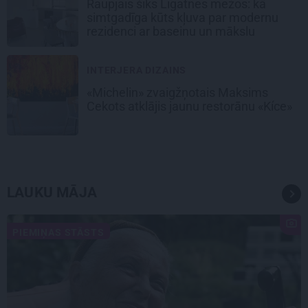
Raupjais šiks Līgatnes mežos: kā
simtgadīga kūts kļuva par modernu
rezidenci ar baseinu un mākslu
INTERJERA DIZAINS
«Michelin» zvaigžņotais Maksims
Cekots atklājis jaunu restorānu «Kíce»
LAUKU MĀJA
PIEMIŅAS STĀSTS