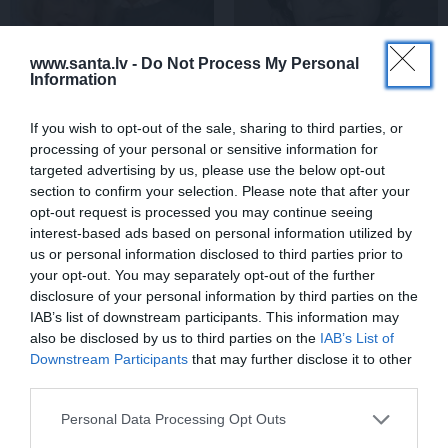
www.santa.lv -
Do Not Process My Personal
Information
«Smalkā stila» zvaigzne
Sēru vēsts: Meksikā miris
If you wish to opt-out of the sale, sharing to third parties, or
seriāla filmēšanas laikā
populārais mūzikas
pārcietis smagu dzīves
apskatnieks Klāss Vāvere
processing of your personal or sensitive information for
posmu. Kā tagad klājas
targeted advertising by us, please use the below opt-out
Emetam?
section to confirm your selection. Please note that after your
opt-out request is processed you may continue seeing
interest-based ads based on personal information utilized by
us or personal information disclosed to third parties prior to
ZIŅAS
your opt-out. You may separately opt-out of the further
disclosure of your personal information by third parties on the
IAB’s list of downstream participants. This information may
also be disclosed by us to third parties on the
IAB’s List of
Downstream Participants
that may further disclose it to other
third parties.
Personal Data Processing Opt Outs