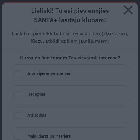
Abonē
Lieliski! Tu esi pievienojies
SANTA+ lasītāju klubam!
RECEPTES
NODERĪGI
JAUNĀKAIS
POPULĀRĀKAIS
Lai labāk piemeklētu tieši Tev visnoderīgāko saturu,
Ietekmīgie influenceri atver
lūdzu, atbildi uz šiem jautājumiem:
savas fifīgās somiņas
. Kas
Kuras no šīm tēmām Tev visvairāk interesē?
tik neatklājas…
Intervijas ar personībām
STILS
10.08.2023
Receptes
Edgars Orlovs
edgars.orlovs@santa.lv
Attiecības
Māja, dārzs un interjers