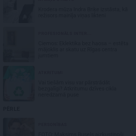
Krodera mūza Indra Briķe izstāsta, kā
režisors mainīja viņas likteni
PROFESIONĀLS INTER...
Ciemos: Eklektika bez haosa – estēta
mājoklis ar skatu uz Rīgas centra
jumtiem
ATKRITUMI
Vai tiešām visu var pārstrādāt
bezgalīgi? Atkritumu dzīves cikla
neredzamā puse
PĒRLE
PERSONĪBAS
FOTO: Maksims Busels aizkustinoši