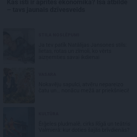
Kas īsti ir aprites ekonomika? Īsā atbilde
– tavs jaunais dzīvesveids
STILA NOSLĒPUMI
Ja tev patīk Natālijas Jansones stils:
lietas, rotas un zīmoli, ko vērts
aizņemties savai ikdienai
VASARA
Nokavēju sapulci, atvēru nepareizo
čatu un… nonācu mežā ar priekšnieci!
KULTŪRA
Ērģeles pludmalē, cirks Rīgā un teātris
Valmierā: kur doties šajās brīvdienās?