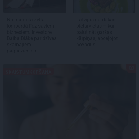
No mantotā zelta
Latvijas gardākās
lombardā līdz saviem
pieturvietas – kur
biznesiem. Investore
palutināt garšas
Baiba Blāķe par dzīves
kārpiņas, apceļojot
skarbajiem
novadus
pagriezieniem
SKAISTUMKOPŠANA