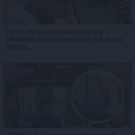
FOTO:
Vijas Artmanes meita
ļauj
ielūkoties aktrises vasarnīcā. Tik daudz
atmiņu…
SLAVENĪBAS