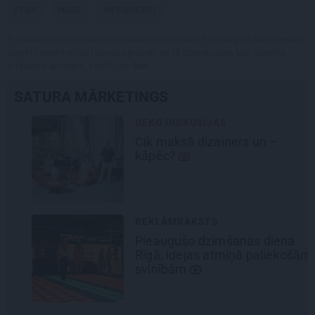
STILS
MODE
INFLUENCERI
Publikācijas saturs vai tās jebkāda apjoma daļa ir aizsargāts autortiesību
objekts Autortiesību likuma izpratnē, un tā izmantošana bez izdevēja
atļaujas ir aizliegta. Vairāk lasi
šeit
SATURA MĀRKETINGS
DEKO DISKUSIJAS
Cik maksā dizainers un –
kāpēc?
REKLĀMRAKSTS
Pieaugušo dzimšanas diena
Rīgā, idejas atmiņā paliekošām
svinībām