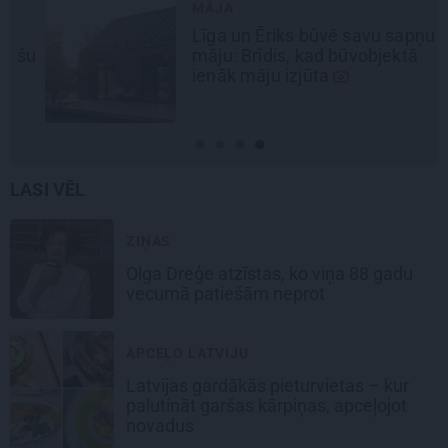
MĀJA
Līga un Ēriks būvē savu sapņu
šu
māju: Brīdis, kad būvobjektā
ienāk māju izjūta
LASI VĒL
ZIŅAS
Olga Dreģe atzīstas, ko viņa 88 gadu
vecumā patiešām neprot
APCEĻO LATVIJU
Latvijas gardākās pieturvietas – kur
palutināt garšas kārpiņas, apceļojot
novadus