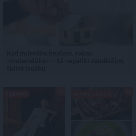
Kad mīlestība beidzas, sākas
«matemātika» – kā nepalikt zaudētājos,
šķirot laulību
PIEREDZE
APCEĻO LATVIJU