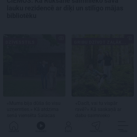
CIEMOS: Kā Rukšāne saimnieko savā
lauku rezidencē ar dīķi un stilīgo mājas
bibliotēku
DZĪVESSTILS
GRIBU DZĪVOT ZAĻĀK...
«Mums bija dūša šo visu
«Dacīt, vai tu vispār
uzņemties.» Kā atdzima
ravē?» Kā saskaņā ar
senā viensēta Salacas
dabu saimnieko
krastā
bioloģiskajā saimniecībā
Mazjāņi
GALVENĀ
KLAUSIES
IENĀC
PADALĪTIES
VAIRĀK