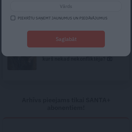
Gribu tikai mīļi apskaut, bet viņš
– kaut ko vairāk. Kā izbeigt
PIEKRĪTU SAŅEMT JAUNUMUS UN PIEDĀVĀJUMUS
pārpratumus starp glāstiem un
kaisli
Saglabāt
Traģēdija Priekulē: kā bezjēdzīgā
kautiņā varēja iet bojā cilvēks,
kurš nekad nekonfliktēja?
Arhīvs pieejams tikai SANTA+
abonentiem!