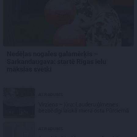
Nedēļas nogales galamērķis –
Sarkandaugava: startē Rīgas ielu
mākslas svētki
ATRADUMS
Virziens – jūra: Lauderu ģimenes
bezbēdīgi laiskā miera osta Pūrciemā
ATRADUMS