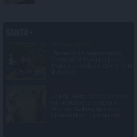
PERSONĪBAS
Noklusētās dzimtas saites,
attiecības ar brāli un 7. bērns kā
la
brīnums: atklāta saruna ar Andri
Raču
INTERVIJA
s
Es gribu spēlēties tālāk! Sonora
Vaice atklāti par krīzēm, bērniem
un jauno profesiju
CIEMOS