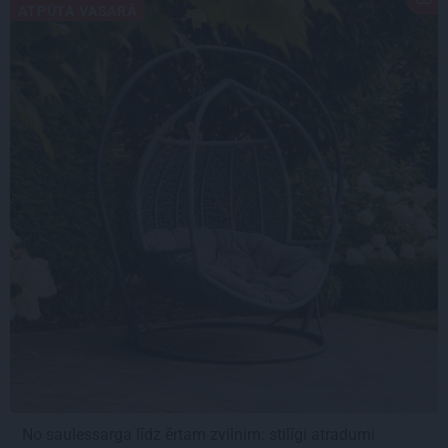
ATPŪTA VASARĀ
No saulessarga līdz ērtam zvilnim: stilīgi atradumi