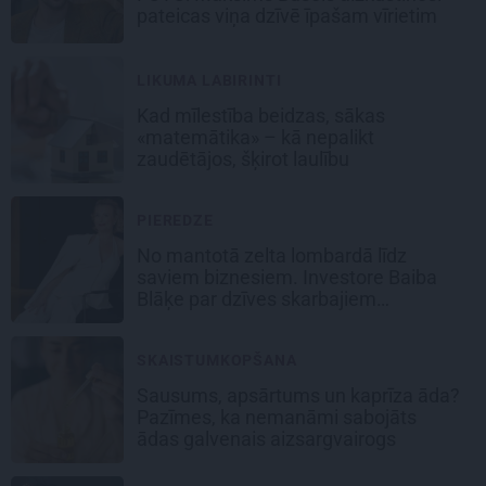
pateicas viņa dzīvē īpašam vīrietim
LIKUMA LABIRINTI
Kad mīlestība beidzas, sākas
«matemātika» – kā nepalikt
zaudētājos, šķirot laulību
PIEREDZE
No mantotā zelta lombardā līdz
saviem biznesiem. Investore Baiba
Blāķe par dzīves skarbajiem
pagriezieniem
SKAISTUMKOPŠANA
Sausums, apsārtums un kaprīza āda?
Pazīmes, ka nemanāmi sabojāts
ādas galvenais aizsargvairogs