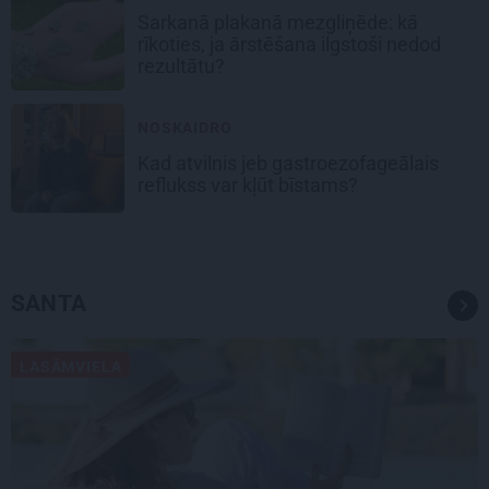
Sarkanā plakanā mezgliņēde: kā
rīkoties, ja ārstēšana ilgstoši nedod
rezultātu?
NOSKAIDRO
Kad atvilnis jeb gastroezofageālais
reflukss var kļūt bīstams?
SANTA
LASĀMVIELA