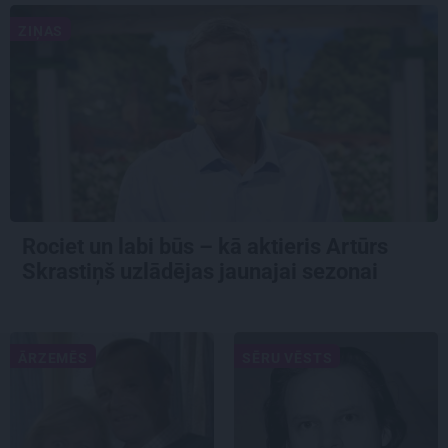
ZIŅAS
Rociet un labi būs – kā aktieris Artūrs
Skrastiņš uzlādējas jaunajai sezonai
ĀRZEMĒS
SĒRU VĒSTS