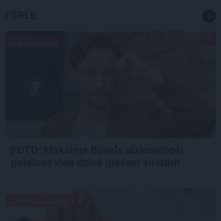
PĒRLE
PERSONĪBAS
FOTO: Maksims Busels aizkustinoši
pateicas viņa dzīvē īpašam vīrietim
LIKUMA LABIRINTI