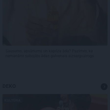
Sausums, apsārtums un kaprīza āda? Pazīmes, ka
nemanāmi sabojāts ādas galvenais aizsargvairogs
DEKO
KULTŪRA