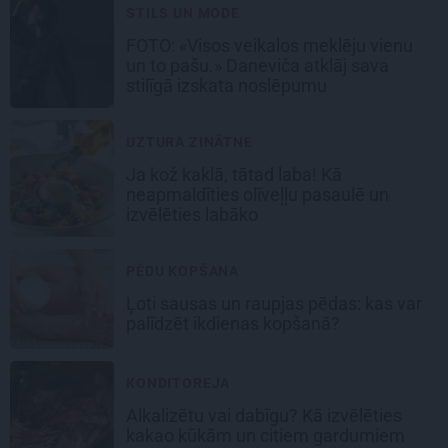
STILS UN MODE
FOTO: «Visos veikalos meklēju vienu
un to pašu.» Daneviča atklāj sava
stilīgā izskata noslēpumu
UZTURA ZINĀTNE
Ja kož kaklā, tātad laba! Kā
neapmaldīties olīveļļu pasaulē un
izvēlēties labāko
PĒDU KOPŠANA
Ļoti sausas un raupjas pēdas: kas var
palīdzēt ikdienas kopšanā?
KONDITOREJA
Alkalizētu vai dabīgu? Kā izvēlēties
kakao kūkām un citiem gardumiem