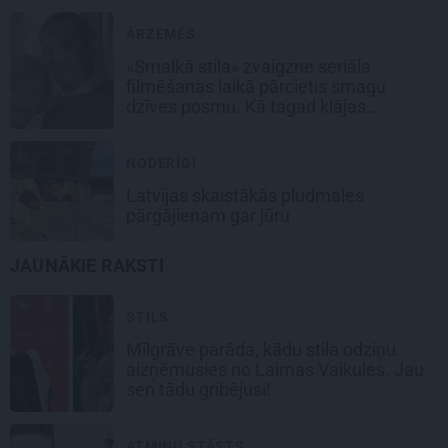
ĀRZEMĒS
«Smalkā stila» zvaigzne seriāla
filmēšanas laikā pārcietis smagu
dzīves posmu. Kā tagad klājas
Emetam?
NODERĪGI
Latvijas skaistākās pludmales
pārgājienam gar jūru
JAUNĀKIE RAKSTI
STILS
Mīlgrāve parāda, kādu stila odziņu
aizņēmusies no Laimas Vaikules. Jau
sen tādu gribējusi!
ATMIŅU STĀSTS