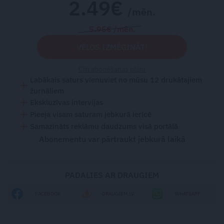
2.49€
/mēn.
5.95€ /mēn.
VĒLOS IZMĒĢINĀT!
Citi abonēšanas plāni
Labākais saturs vienuviet no mūsu 12 drukātajiem
žurnāliem
Ekskluzīvas intervijas
Pieeja visam saturam jebkurā ierīcē
Samazināts reklāmu daudzums visā portālā
Abonementu var pārtraukt jebkurā laikā
PADALIES AR DRAUGIEM
FACEBOOK
DRAUGIEM.LV
WHATSAPP