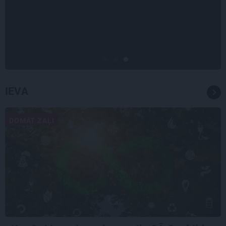
«Vectēvam vajadzēja to vērienu
būvējot.» Kā Grišānu ģimene
atjauno senās dzimtas mājas
IEVA
DOMĀT ZAĻI