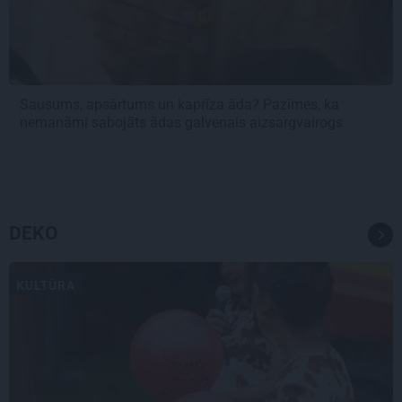
Sausums, apsārtums un kaprīza āda? Pazīmes, ka
nemanāmi sabojāts ādas galvenais aizsargvairogs
DEKO
KULTŪRA