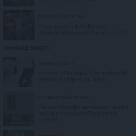
PUSAUDŽA VESELĪBA
Pusaudzis grib lietot kreatīnu
muskuļu audzēšanai! Vai tas ir droši?
JAUNĀKIE RAKSTI
ATMIŅU STĀSTS
Krodera mūza Indra Briķe izstāsta, kā
režisors mainīja viņas likteni
PROFESIONĀLS INTER...
Ciemos: Eklektika bez haosa – estēta
mājoklis ar skatu uz Rīgas centra
jumtiem