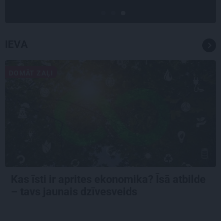
IEVA
DOMĀT ZAĻI
Kas īsti ir aprites ekonomika? Īsā atbilde
– tavs jaunais dzīvesveids