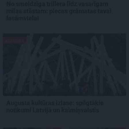
No smeldzīga trillera līdz vasarīgam
mīlas stāstam: piecas grāmatas tavai
lasāmvielai
KULTŪRA
Augusta kultūras izlase: spilgtākie
notikumi Latvijā un kaimiņvalstīs