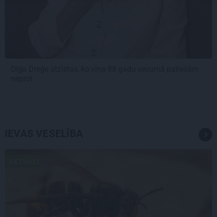
Olga Dreģe atzīstas, ko viņa 88 gadu vecumā patiešām
neprot
IEVAS VESELĪBA
AKTUĀLI