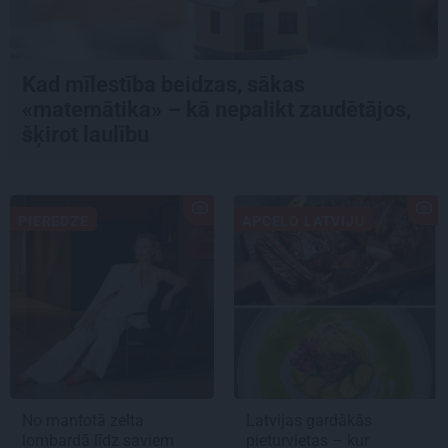
Kad mīlestība beidzas, sākas
«matemātika» – kā nepalikt zaudētājos,
šķirot laulību
PIEREDZE
APCEĻO LATVIJU
No mantotā zelta
Latvijas gardākās
lombardā līdz saviem
pieturvietas – kur