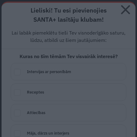
Abonē
Lieliski! Tu esi pievienojies
SANTA+ lasītāju klubam!
RECEPTES
NODERĪGI
JAUNĀKAIS
POPULĀRĀKAIS
Lai labāk piemeklētu tieši Tev visnoderīgāko saturu,
Saldējums
– tā ir laime!
lūdzu, atbildi uz šiem jautājumiem:
Kuras no šīm tēmām Tev visvairāk interesē?
BĒRNS
23.06.2020
Intervijas ar personībām
Laura Ikauniece
Receptes
Attiecības
Māja, dārzs un interjers