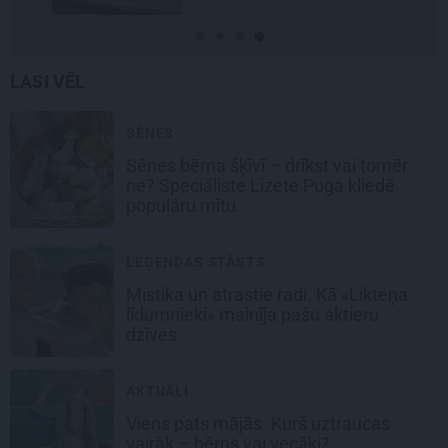
LASI VĒL
SĒNES
Sēnes bērna šķīvī – drīkst vai tomēr
ne? Speciāliste Lizete Puga kliedē
populāru mītu
LEĢENDAS STĀSTS
Mistika un atrastie radi. Kā «Likteņa
līdumnieki» mainīja pašu aktieru
dzīves
AKTUĀLI
Viens pats mājās. Kurš uztraucas
vairāk – bērns vai vecāki?