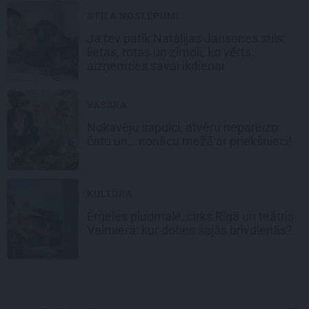
STILA NOSLĒPUMI
Ja tev patīk Natālijas Jansones stils:
lietas, rotas un zīmoli, ko vērts
aizņemties savai ikdienai
VASARA
Nokavēju sapulci, atvēru nepareizo
čatu un… nonācu mežā ar priekšnieci!
KULTŪRA
Ērģeles pludmalē, cirks Rīgā un teātris
Valmierā: kur doties šajās brīvdienās?