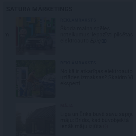
SATURA MĀRKETINGS
REKLĀMRAKSTS
Škoda maina spēles
noteikumus: iepazīsti pilsētas
elektroauto
Epiq
REKLĀMRAKSTS
No kā ir atkarīgas elektroauto
uzlādes izmaksas? Skaidro Viršu
eksperti
MĀJA
Līga un Ēriks būvē savu sapņu
māju: Brīdis, kad būvobjektā
ienāk māju izjūta