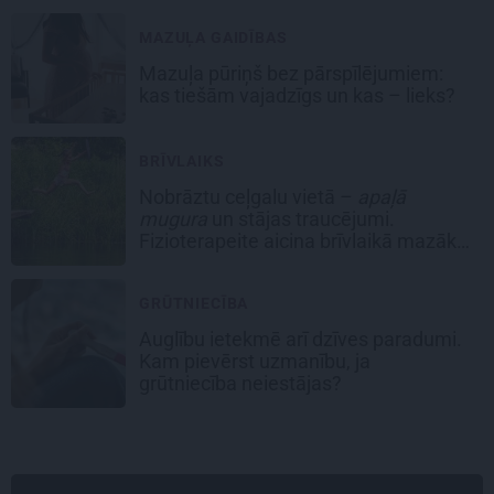
MAZUĻA GAIDĪBAS
Mazuļa pūriņš bez pārspīlējumiem:
kas tiešām vajadzīgs un kas – lieks?
BRĪVLAIKS
Nobrāztu ceļgalu vietā –
apaļā
mugura
un stājas traucējumi.
Fizioterapeite aicina brīvlaikā mazāk
laika veltīt viedierīcēm
GRŪTNIECĪBA
Auglību ietekmē arī dzīves paradumi.
Kam pievērst uzmanību, ja
grūtniecība neiestājas?