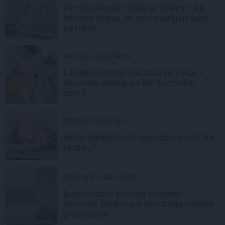
Pirmās dienas mājās ar zīdaini – kā
iekārtot telpas, lai viss svarīgais būtu
pa rokai
MAZUĻA GAIDĪBAS
Lai lielajā dienā viss būtu pa rokai –
vecmāte iesaka, ko likt dzemdību
somā
BĒRNA VESELĪBA
Bērns pārkarsis un apdedzis saulē. Kā
rīkoties?
GRŪTNIECĪBAS RISKI...
Īpaši bīstami pirmajā trimestrī –
vecmāte brīdina par karstuma riskiem
grūtniecēm