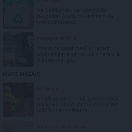
ATKRITUMI
Vai tiešām visu var pārstrādāt
bezgalīgi? Atkritumu dzīves cikla
neredzamā puse
PIEMIŅAS STĀSTS
Inta Ķuža kapakmenī iegravēts
atgādinājums par to, kas viņam bijis
mīļš un svarīgs…
MANS MAZAIS
UZ SKOLU
Vesels un emocionāli gatavs skolai:
par ko vecākiem jāparūpējas pirms
mācību gada sākuma
MĀJOKĻA IEKĀRTOŠAN...