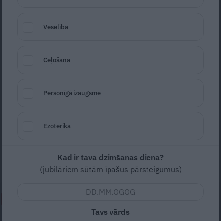
Veselība
Ceļošana
Foto: Freepik
Seko
Santa.lv Google
Personīgā izaugsme
Uz terases izkaram šūpuļtīklus un svinam
vasaru. Uz galda, saprotams, jābūt vismaz
Ezoterika
pāris veidu paštaisīta saldējuma! Lūk, divas
receptes iedvesmai un idejas spirdzinošām
Kad ir tava dzimšanas diena?
radošām aktivitātēm!
(jubilāriem sūtām īpašus pārsteigumus)
NEPALAID GARĀM!
Tavs vārds