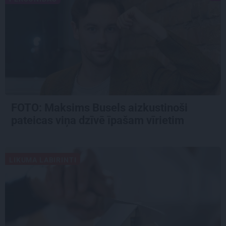
FOTO: Maksims Busels aizkustinoši
pateicas viņa dzīvē īpašam vīrietim
LIKUMA LABIRINTI