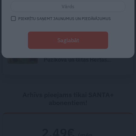
Astrologs Andris Račs par tēva
lomu 63 gados: Vēl viena bērniņa
piedzimšanu nodefinēju kā
PIEKRĪTU SAŅEMT JAUNUMUS UN PIEDĀVĀJUMUS
brīnumu!
«Suņa mūžs ir īss – gribas, lai
Saglabāt
viņš piedzīvo pēc iespējas
vairāk.» Ciemos pie Nikolaja
Puzikova un Gitas Hertas
mīlulēm
Arhīvs pieejams tikai SANTA+
abonentiem!
2.49€
/mēn.