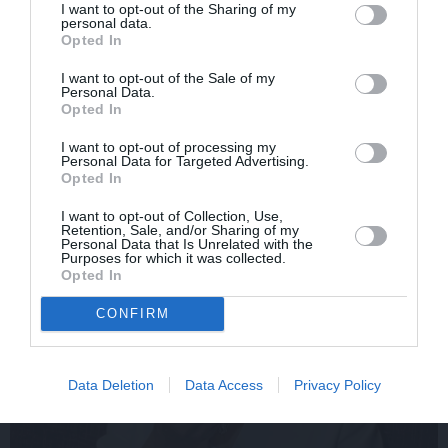
I want to opt-out of the Sharing of my
«Smalkā stila» zvaigzne
Sēru vēsts: Meksikā miris
personal data.
seriāla filmēšanas laikā
populārais mūzikas
Opted In
pārcietis smagu dzīves
apskatnieks Klāss Vāvere
posmu. Kā tagad klājas
I want to opt-out of the Sale of my
Personal Data.
Emetam?
Opted In
I want to opt-out of processing my
Personal Data for Targeted Advertising.
ZIŅAS
Opted In
I want to opt-out of Collection, Use,
Retention, Sale, and/or Sharing of my
Personal Data that Is Unrelated with the
Purposes for which it was collected.
Opted In
CONFIRM
Data Deletion
Data Access
Privacy Policy