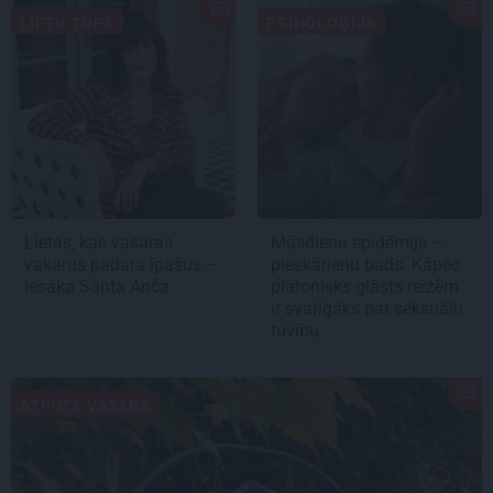
LIETU TOPS
PSIHOLOĢIJA
Lietas, kas vasaras
Mūsdienu epidēmija –
vakarus padara īpašus –
pieskārienu bads. Kāpēc
iesaka Santa Anča
platonisks glāsts reizēm
ir svarīgāks par seksuālu
tuvību
ATPŪTA VASARĀ