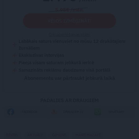
5.95€ /mēn.
VĒLOS IZMĒĢINĀT!
Citi abonēšanas plāni
Labākais saturs vienuviet no mūsu 12 drukātajiem
žurnāliem
Ekskluzīvas intervijas
Pieeja visam saturam jebkurā ierīcē
Samazināts reklāmu daudzums visā portālā
Abonementu var pārtraukt jebkurā laikā
PADALIES AR DRAUGIEM
FACEBOOK
DRAUGIEM.LV
WHATSAPP
BĒRNS
AKTUĀLI
ĢIMENE
MANS MAZAIS