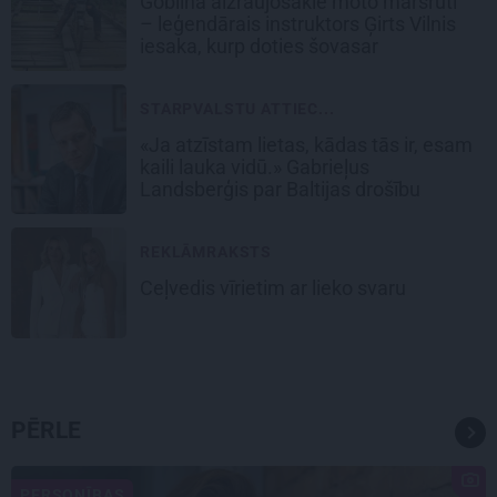
Goblina aizraujošākie moto maršruti
– leģendārais instruktors Ģirts Vilnis
iesaka, kurp doties šovasar
STARPVALSTU ATTIEC...
«Ja atzīstam lietas, kādas tās ir, esam
kaili lauka vidū.» Gabrieļus
Landsberģis par Baltijas drošību
REKLĀMRAKSTS
Ceļvedis vīrietim ar lieko svaru
PĒRLE
PERSONĪBAS