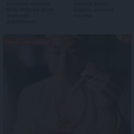
biznesiem. Investore
palutināt garšas
Baiba Blāķe par dzīves
kārpiņas, apceļojot
skarbajiem
novadus
pagriezieniem
SKAISTUMKOPŠANA