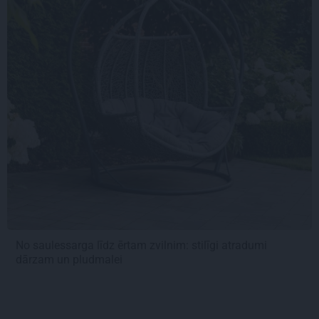
No saulessarga līdz ērtam zvilnim: stilīgi atradumi
dārzam un pludmalei