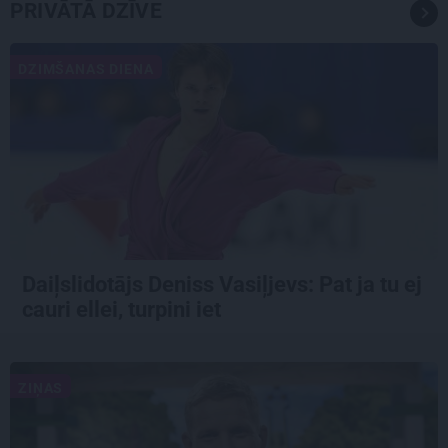
PRIVĀTĀ DZĪVE
DZIMŠANAS DIENA
Daiļslidotājs Deniss Vasiļjevs: Pat ja tu ej
cauri ellei, turpini iet
ZIŅAS