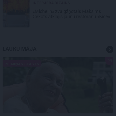
INTERJERA DIZAINS
«Michelin» zvaigžņotais Maksims
Cekots atklājis jaunu restorānu «Kíce»
LAUKU MĀJA
PIEMIŅAS STĀSTS