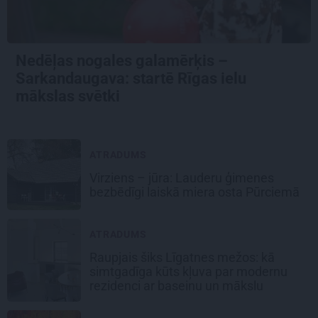
Nedēļas nogales galamērķis –
Sarkandaugava: startē Rīgas ielu
mākslas svētki
ATRADUMS
Virziens – jūra: Lauderu ģimenes
bezbēdīgi laiskā miera osta Pūrciemā
ATRADUMS
Raupjais šiks Līgatnes mežos: kā
simtgadīga kūts kļuva par modernu
rezidenci ar baseinu un mākslu