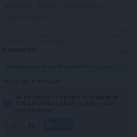
PAŠU ROKĀM
SALDĒJUMI
BĒRNS DARBOJAS
RADOŠI DARBOJAMIES
Publikācijas saturs vai tās jebkāda apjoma daļa ir aizsargāts autortiesību
objekts Autortiesību likuma izpratnē, un tā izmantošana bez izdevēja
atļaujas ir aizliegta. Vairāk lasi
šeit
0 KOMENTĀRI
JAUNĀKIE
Šobrīd komentāru nav. Tavs viedoklis būs pirmais!
PIEVIENOT KOMENTĀRU
Lai pievienotu komentāru autorizējies ar
Santa.lv profilu vai kādu no šiem sociālo
tīklu profiliem.
Santa.lv