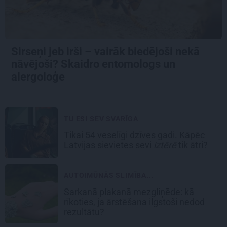
Sirseņi jeb irši – vairāk biedējoši nekā
nāvējoši? Skaidro entomologs un
alergoloģe
TU ESI SEV SVARĪGA
Tikai 54 veselīgi dzīves gadi. Kāpēc
Latvijas sievietes sevi
iztērē
tik ātri?
AUTOIMŪNĀS SLIMĪBA...
Sarkanā plakanā mezgliņēde: kā
rīkoties, ja ārstēšana ilgstoši nedod
rezultātu?