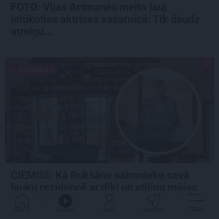
FOTO:
Vijas Artmanes meita
ļauj
ielūkoties aktrises vasarnīcā. Tik daudz
atmiņu…
SLAVENĪBAS
CIEMOS: Kā Rukšāne saimnieko savā
lauku rezidencē ar dīķi un stilīgo mājas
bibliotēku
GALVENĀ
KLAUSIES
IENĀC
PADALĪTIES
VAIRĀK