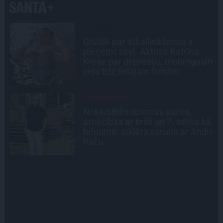
LEĢENDAS STĀSTS
Mistika un atrastie radi. Kā
«Likteņa līdumnieki» mainīja
n
pašu aktieru dzīves
SLAVENĪBU MĪLUĻI
«Cilvēki mēdz sāpināt, bet suns
ā
mīl, neskatoties ne uz ko.»
i
Nikolaja Puzikova un sievas
Gitas mīlules – Faira un Late
INTERVIJA
Es gribu spēlēties tālāk! Sonora
Vaice atklāti par krīzēm, bērniem
un jauno profesiju