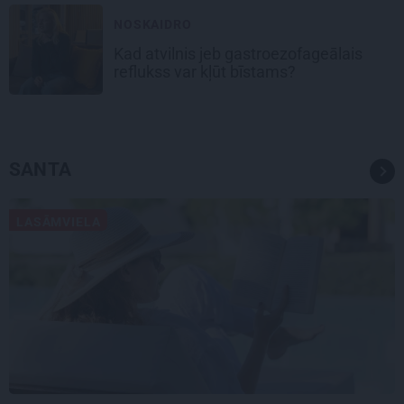
NOSKAIDRO
Kad atvilnis jeb gastroezofageālais
reflukss var kļūt bīstams?
SANTA
LASĀMVIELA