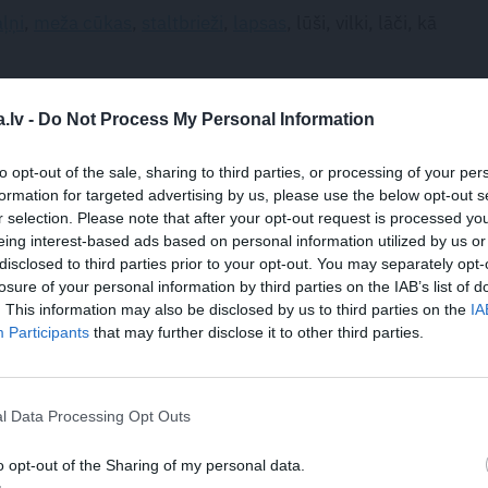
aļņi
,
meža cūkas
,
staltbrieži
,
lapsas
, lūši, vilki, lāči, kā
 – tas ir 100 reižu vairāk nekā kaimiņvalstī Igaunijā!
.lv -
Do Not Process My Personal Information
s ir 200 reižu mazāk nekā Zviedrijā*.
 Latvija ir maza, te dzīvo ļoti daudz talantīgu cilvēku,
to opt-out of the sale, sharing to third parties, or processing of your per
a ir viena no 12 labākajām hokeja komandām pasaulē!
formation for targeted advertising by us, please use the below opt-out s
r selection. Please note that after your opt-out request is processed y
uši zelta, sudraba vai bronzas medaļu olimpiādē – tās
eing interest-based ads based on personal information utilized by us or
sti no visas pasaules.
disclosed to third parties prior to your opt-out. You may separately opt-
losure of your personal information by third parties on the IAB’s list of
pu koku. Visizplatītākais koks Latvijas mežos ir priede.
. This information may also be disclosed by us to third parties on the
IA
rmā pilsēta pasaulē, kur tika iedegta Ziemassvētku
Participants
that may further disclose it to other third parties.
gadalaiki, piemēram, daudzās Āfrikas valstīs cilvēki
l Data Processing Opt Outs
o opt-out of the Sharing of my personal data.
r sarkanbaltsarkans?