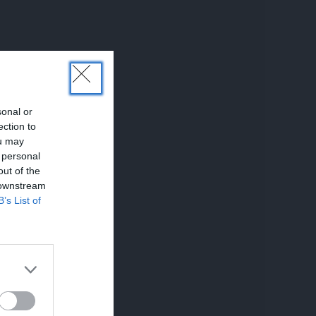
sonal or
ection to
ou may
 personal
out of the
 downstream
B’s List of