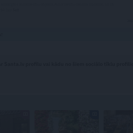
 aizsargāts autortiesību objekts Autortiesību likuma izpratnē, un tā
rāk lasi
šeit
JA
s!
 Santa.lv profilu vai kādu no šiem sociālo tīklu profili