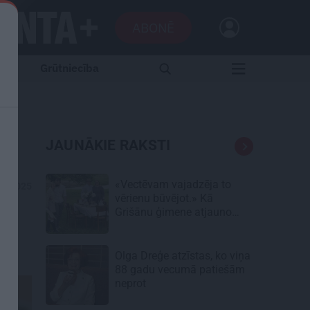
ABONĒ
Grūtniecība
JAUNĀKIE RAKSTI
«Vectēvam vajadzēja to
11.2025
vērienu būvējot.» Kā
Grišānu ģimene atjauno
senās dzimtas mājas
Olga Dreģe atzīstas, ko viņa
88 gadu vecumā patiešām
neprot