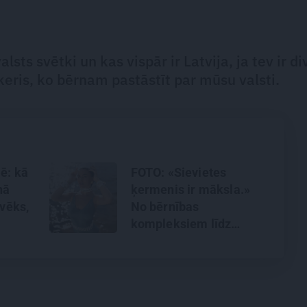
ts svētki un kas vispār ir Latvija, ja tev ir div
pikeris, ko bērnam pastāstīt par mūsu valsti.
ē: kā
FOTO: «Sievietes
ņā
ķermenis ir māksla.»
lvēks,
No bērnības
kompleksiem līdz
brīvībai kameras
priekšā – aktrise
Katrīna Kreile