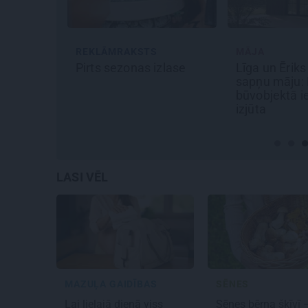
REKLĀMRAKSTS
MĀJA
bauda
Pirts sezonas izlase
Līga un Ērik
u
sapņu māju: B
i atklāj
būvobjektā i
adīciju
izjūta
LASI VĒL
MAZUĻA GAIDĪBAS
SĒNES
Lai lielajā dienā viss
Sēnes bērna šķīvī 