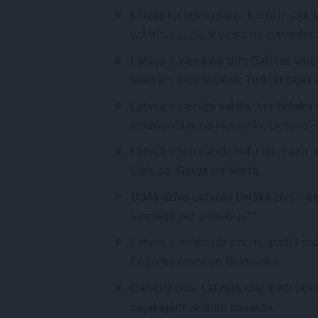
Līdzīgi kā bērnudārzā bērni ir sadal
valstīs.
Latvija
ir viena no pasaules
Latvija ir viena no trim Baltijas val
skaitām pludmalēm. Turklāt tajās v
Latvija ir vienīgā valsts, kur lielāk
iedzīvotāji runā igauniski, Lietuvā –
Latvijā ir ļoti daudz lielu un mazu
Lielupe, Gauja un Venta.
Upēs dzīvo Latvijas lielākā zivs – s
sasniegt pat 2 metrus*!
Latvijā ir arī daudz ezeru, īpaši Lat
Engures ezers un Burtnieks.
Gandrīz pusi Latvijas klāj meži (ap
zaļākajām valstīm pasaulē.