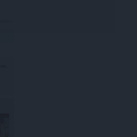
UNĀKIE
em.