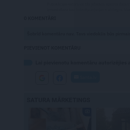
Publikācijas saturs vai tās jebkāda apjoma daļa ir
izmantošana bez izdevēja atļaujas ir aizliegta. Vai
0 KOMENTĀRI
Šobrīd komentāru nav. Tavs viedoklis būs pirmai
PIEVIENOT KOMENTĀRU
Lai pievienotu komentāru autorizējies ar
Santa.lv
SATURA MĀRKETINGS