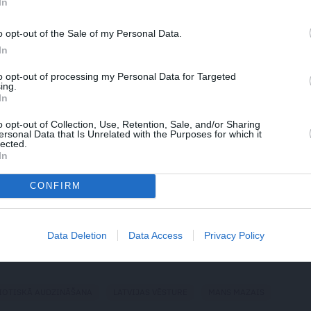
In
arogiem. Latvijas karogs ir sarkanbaltsarkans. Viena no
o opt-out of the Sale of my Personal Data.
es no balta auduma gabala, uz kura no kaujas projām
In
rsaitis. Viņa asinis iekrāsoja audumu abās pusēs, un
to opt-out of processing my Personal Data for Targeted
mantojot kā karogu. Karoga krāsām ir simboliska
ing.
nība, augstsirdība un mīlestība; baltā krāsa – cēlums
In
o opt-out of Collection, Use, Retention, Sale, and/or Sharing
ersonal Data that Is Unrelated with the Purposes for which it
lected.
 teātrī zem sarkanbaltsarkanā karoga proklamēta
In
CONFIRM
Data Deletion
Data Access
Privacy Policy
WHATSAPP
IOTISKĀ AUDZINĀŠANA
LATVIJAS VĒSTURE
MANS MAZAIS