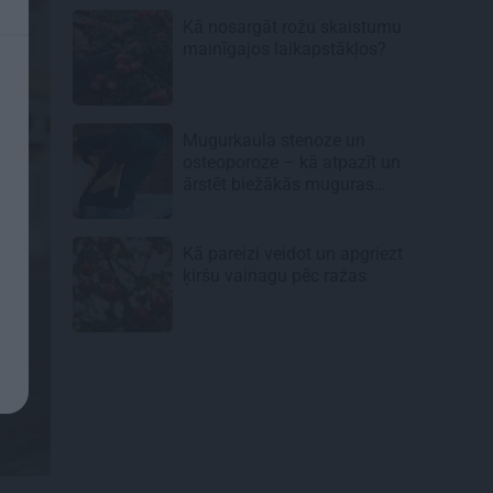
Kā nosargāt rožu skaistumu
mainīgajos laikapstākļos?
Mugurkaula stenoze un
osteoporoze – kā atpazīt un
ārstēt biežākās muguras
kaites senioriem
Kā pareizi veidot un apgriezt
ķiršu vainagu pēc ražas