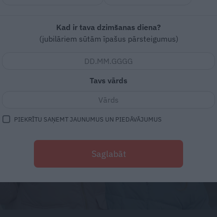
Kad ir tava dzimšanas diena?
(jubilāriem sūtām īpašus pārsteigumus)
Tavs vārds
PIEKRĪTU SAŅEMT JAUNUMUS UN PIEDĀVĀJUMUS
Saglabāt