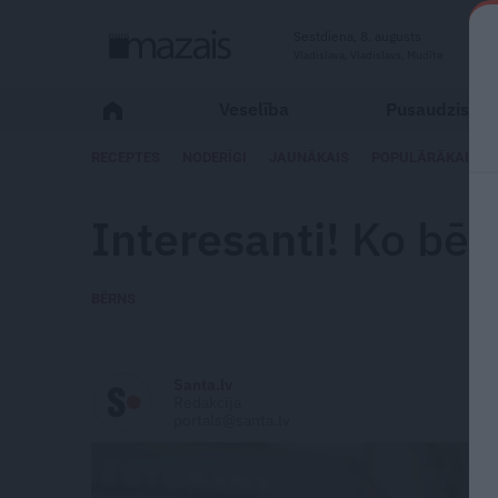
Sestdiena, 8. augusts
Vladislava, Vladislavs, Mudīte
Veselība
Pusaudzis
RECEPTES
NODERĪGI
JAUNĀKAIS
POPULĀRĀKAIS
Interesanti!
Ko bērn
BĒRNS
Santa.lv
Redakcija
portals@santa.lv