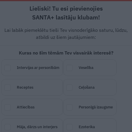
Lieliski! Tu esi pievienojies
Rīga +21°C
Skaidrs, R vējš, 3.07 m/s
SANTA+ lasītāju klubam!
Skola
Bērnudārzs
Mazulis
Lai labāk piemeklētu tieši Tev visnoderīgāko saturu, lūdzu,
atbildi uz šiem jautājumiem:
Kuras no šīm tēmām Tev visvairāk interesē?
am stāstīt par Latviju?
Intervijas ar personībām
Veselība
SAGLABĀ RAKSTU
DALĪTIES
13.
Receptes
Ceļošana
Attiecības
Personīgā izaugsme
Māja, dārzs un interjers
Ezoterika