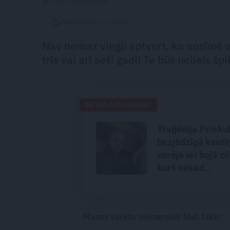
Foto: Shutterstock
Seko
Santa.lv Google
Nav nemaz viegli aptvert, ko nozīmē vals
trīs vai arī seši gadi! Te būs neliels š
NEPALAID GARĀM!
Traģēdija Priekul
bezjēdzīgā kauti
varēja iet bojā ci
kurš nekad
nekonfliktēja?
Mazos varētu ieinteresēt šādi fakti: