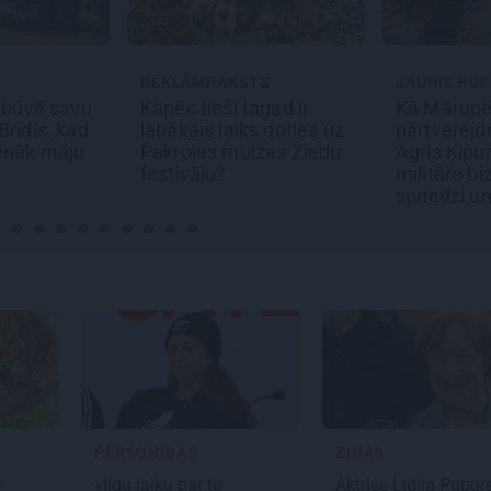
REKLĀMRAKSTS
JAUNIE RŪP
s būvē savu
Kāpēc tieši tagad ir
Kā Mārupē 
rīdis, kad
labākais laiks doties uz
pārtvērējd
enāk māju
Pakrojas muižas Ziedu
Agris Ķipur
festivālu?
militāro bi
spriedzi u
draivu
PERSONĪBAS
ZIŅAS
–
«Ilgu laiku par to
Aktrise Lidija Pupur