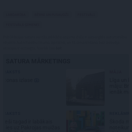
LABDARĪBA
BĒRNI UN PUSAUDŽI
FESTIVĀLI
FESTIVĀLS ĢIMENEI
Publikācijas saturs vai tās jebkāda apjoma daļa ir aizsargāts autortiesību
objekts Autortiesību likuma izpratnē, un tā izmantošana bez izdevēja
atļaujas ir aizliegta. Vairāk lasi
šeit
SATURA MĀRKETINGS
MĀJA
Līga un Ēriks būvē savu sapņu
māju: Brīdis, kad būvobjektā
ienāk māju izjūta
REKLĀMRAKSTS
Škoda maina spēles
noteikumus: iepazīsti pilsētas