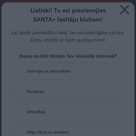
Abonē
Lieliski! Tu esi pievienojies
SANTA+ lasītāju klubam!
RECEPTES
NODERĪGI
JAUNĀKAIS
POPULĀRĀKAIS
Lai labāk piemeklētu tieši Tev visnoderīgāko saturu,
Bauskā notiks labdarības
lūdzu, atbildi uz šiem jautājumiem:
festivāls
«Būsim kopā»
Kuras no šīm tēmām Tev visvairāk interesē?
bērnu rehabilitācijas
Intervijas ar personībām
atbalstam
LABDARĪBA
06.05.2025
Receptes
Santa.lv
Redakcija
portals@santa.lv
Attiecības
Māja, dārzs un interjers