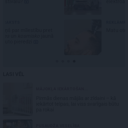
elektroauto
Epiq
REKLĀMRAKSTS
Matu otrais cēliens
LASI VĒL
MĀJOKĻA IEKĀRTOŠAN...
Pirmās dienas mājās ar zīdaini – kā
iekārtot telpas, lai viss svarīgais būtu
pa rokai
PUSAUDŽA VESELĪBA