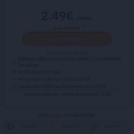
2.49€
/mēn.
5.95€ /mēn.
VĒLOS IZMĒĢINĀT!
Citi abonēšanas plāni
Labākais saturs vienuviet no mūsu 12 drukātajiem
žurnāliem
Ekskluzīvas intervijas
Pieeja visam saturam jebkurā ierīcē
Samazināts reklāmu daudzums visā portālā
Abonementu var pārtraukt jebkurā laikā
PADALIES AR DRAUGIEM
FACEBOOK
DRAUGIEM.LV
WHATSAPP