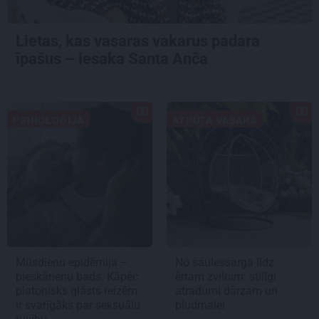
Lietas, kas vasaras vakarus padara
īpašus – iesaka Santa Anča
PSIHOLOĢIJA
ATPŪTA VASARĀ
Mūsdienu epidēmija –
No saulessarga līdz
pieskārienu bads. Kāpēc
ērtam zvilnim: stilīgi
platonisks glāsts reizēm
atradumi dārzam un
ir svarīgāks par seksuālu
pludmalei