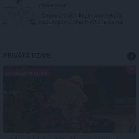
PĀRDOMĀM
«Citiem iet vēl sliktāk» nav nekāds
mierinājums. Skaidro Diāna Zande
PRIVĀTĀ DZĪVE
DZIMŠANAS DIENA