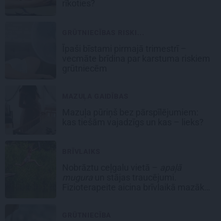
rīkoties?
GRŪTNIECĪBAS RISKI...
Īpaši bīstami pirmajā trimestrī –
vecmāte brīdina par karstuma riskiem
grūtniecēm
MAZUĻA GAIDĪBAS
Mazuļa pūriņš bez pārspīlējumiem:
kas tiešām vajadzīgs un kas – lieks?
BRĪVLAIKS
Nobrāztu ceļgalu vietā –
apaļā
mugura
un stājas traucējumi.
Fizioterapeite aicina brīvlaikā mazāk
laika veltīt viedierīcēm
GRŪTNIECĪBA