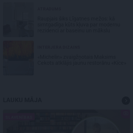
ATRADUMS
Raupjais šiks Līgatnes mežos: kā
simtgadīga kūts kļuva par modernu
rezidenci ar baseinu un mākslu
INTERJERA DIZAINS
«Michelin» zvaigžņotais Maksims
Cekots atklājis jaunu restorānu «Kíce»
LAUKU MĀJA
SLAVENĪBAS