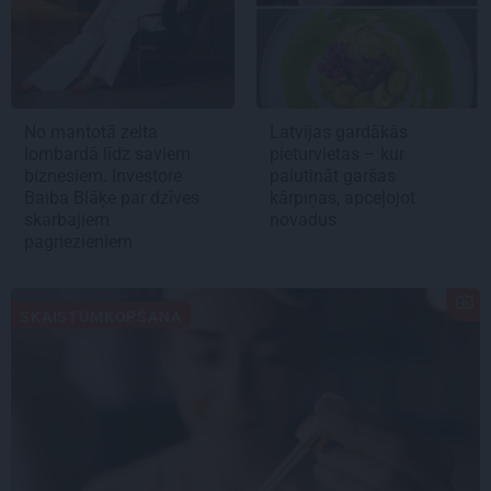
No mantotā zelta
Latvijas gardākās
lombardā līdz saviem
pieturvietas – kur
biznesiem. Investore
palutināt garšas
Baiba Blāķe par dzīves
kārpiņas, apceļojot
skarbajiem
novadus
pagriezieniem
SKAISTUMKOPŠANA