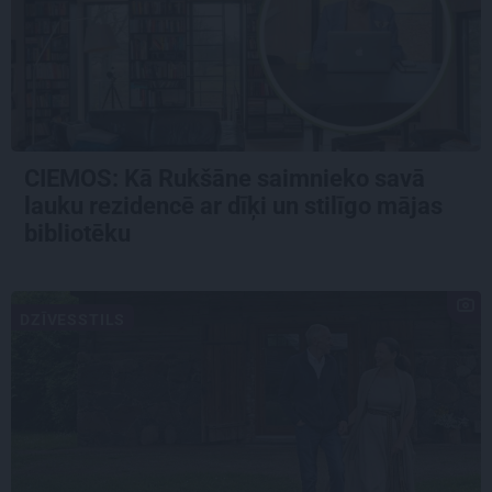
CIEMOS: Kā Rukšāne saimnieko savā
lauku rezidencē ar dīķi un stilīgo mājas
bibliotēku
DZĪVESSTILS