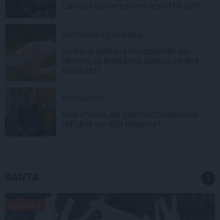
Latvijas sievietes sevi
iztērē
tik ātri?
AUTOIMŪNĀS SLIMĪBA...
Sarkanā plakanā mezgliņēde: kā
rīkoties, ja ārstēšana ilgstoši nedod
rezultātu?
NOSKAIDRO
Kad atvilnis jeb gastroezofageālais
reflukss var kļūt bīstams?
SANTA
KULTŪRA