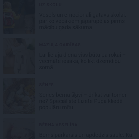
UZ SKOLU
Vesels un emocionāli gatavs skolai:
par ko vecākiem jāparūpējas pirms
mācību gada sākuma
MAZUĻA GAIDĪBAS
Lai lielajā dienā viss būtu pa rokai –
vecmāte iesaka, ko likt dzemdību
somā
SĒNES
Sēnes bērna šķīvī – drīkst vai tomēr
ne? Speciāliste Lizete Puga kliedē
populāru mītu
BĒRNA VESELĪBA
Bērns pārkarsis un apdedzis saulē. Kā