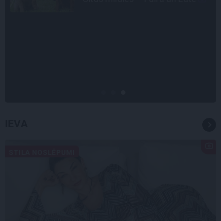
CEĻOJUMA PLĀNS
Draudzeņu ceļojums bez
drāmām: noderīgi padomi
plānošanai un 16 galamērķu
idejas
IEVA
STILA NOSLĒPUMI