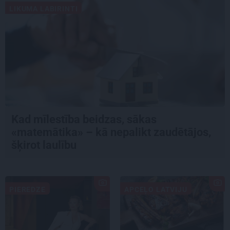
LIKUMA LABIRINTI
Kad mīlestība beidzas, sākas
«matemātika» – kā nepalikt zaudētājos,
šķirot laulību
PIEREDZE
APCEĻO LATVIJU