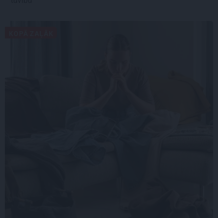
tuvību
KOPĀ ZAĻĀK