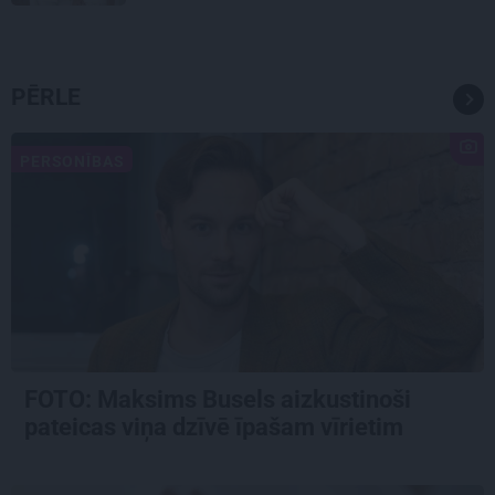
PĒRLE
PERSONĪBAS
FOTO: Maksims Busels aizkustinoši
pateicas viņa dzīvē īpašam vīrietim