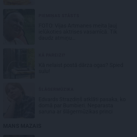
PIEMIŅAS STĀSTS
FOTO:
Vijas Artmanes meita
ļauj
ielūkoties aktrises vasarnīcā. Tik
daudz atmiņu…
KĀ PAREIZI?
Kā nelaist postā dārza ogas? Spied
sulu!
ŠLĀGERMŪZIKA
Edvards Strazdiņš atklāti pasaka, ko
domā par Bumbieri. Neparasta
saruna ar šlāgermūzikas princi
MANS MAZAIS