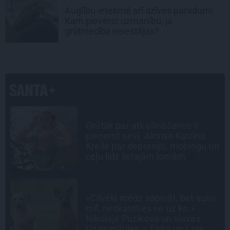
Auglību ietekmē arī dzīves paradumi.
Kam pievērst uzmanību, ja
grūtniecība neiestājas?
INTERVIJA
«Nevajag kalnos tēlot varoņus!
Tie ātri noliks pie vietas.»
n
Alpīnists Atis Plakans, kurš
pieredzējis biedra bojāeju
PERSONĪBAS
s
Noklusētās dzimtas saites,
attiecības ar brāli un 7. bērns kā
brīnums: atklāta saruna ar Andri
Raču