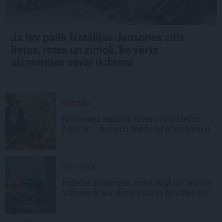
Ja tev patīk Natālijas Jansones stils:
lietas, rotas un zīmoli, ko vērts
aizņemties savai ikdienai
VASARA
Nokavēju sapulci, atvēru nepareizo
čatu un… nonācu mežā ar priekšnieci!
KULTŪRA
Ērģeles pludmalē, cirks Rīgā un teātris
Valmierā: kur doties šajās brīvdienās?