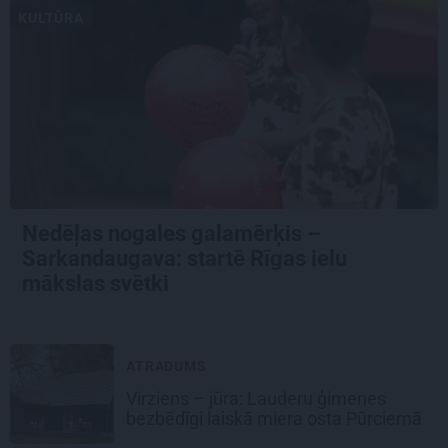
KULTŪRA
Nedēļas nogales galamērķis –
Sarkandaugava: startē Rīgas ielu
mākslas svētki
ATRADUMS
Virziens – jūra: Lauderu ģimenes
bezbēdīgi laiskā miera osta Pūrciemā