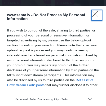
PIEMIŅA
PIEMIŅA
www.santa.lv -
Do Not Process My Personal
Information
If you wish to opt-out of the sale, sharing to third parties, or
processing of your personal or sensitive information for
targeted advertising by us, please use the below opt-out
section to confirm your selection. Please note that after your
FOTO: Ļaudis atvadās no
«Viņa gatavojās pārejai.»
opt-out request is processed you may continue seeing
mūžībā aizsauktā
Slavenās folkloristes
interest-based ads based on personal information utilized by
narkologa Jāņa
meita atceras Helmī
us or personal information disclosed to third parties prior to
Strazdiņa
Staltes dzīves izskaņu
your opt-out. You may separately opt-out of the further
disclosure of your personal information by third parties on the
IAB’s list of downstream participants. This information may
also be disclosed by us to third parties on the
IAB’s List of
ZIŅAS
Downstream Participants
that may further disclose it to other
third parties.
Personal Data Processing Opt Outs