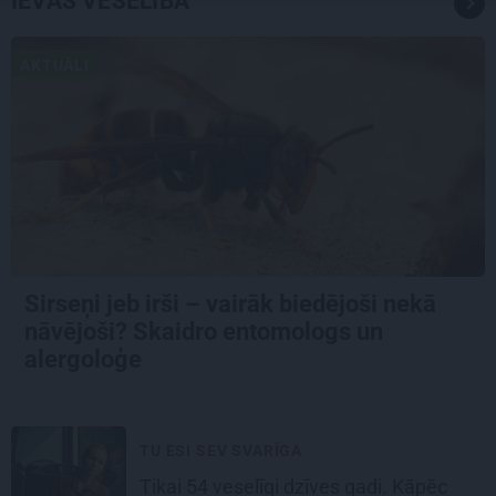
IEVAS VESELĪBA
AKTUĀLI
Sirseņi jeb irši – vairāk biedējoši nekā
nāvējoši? Skaidro entomologs un
alergoloģe
TU ESI SEV SVARĪGA
Tikai 54 veselīgi dzīves gadi. Kāpēc