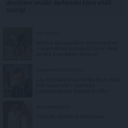
devējiem vecāki darbinieki kļūst vitāli
svarīgi
MOTOCIKLI
Goblina aizraujošākie moto maršruti
– leģendārais instruktors Ģirts Vilnis
iesaka, kurp doties šovasar
STARPVALSTU ATTIEC...
«Ja atzīstam lietas, kādas tās ir, esam
kaili lauka vidū.» Gabrieļus
Landsberģis par Baltijas drošību
REKLĀMRAKSTS
Ceļvedis vīrietim ar lieko svaru