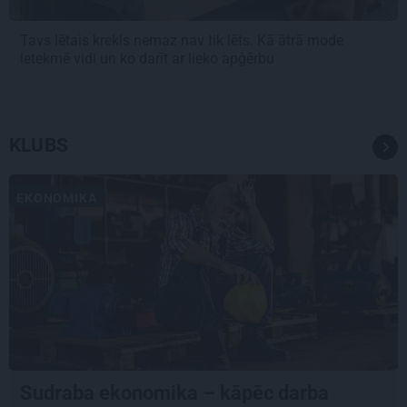
Tavs lētais krekls nemaz nav tik lēts. Kā ātrā mode
ietekmē vidi un ko darīt ar lieko apģērbu
KLUBS
EKONOMIKA
Sudraba ekonomika – kāpēc darba