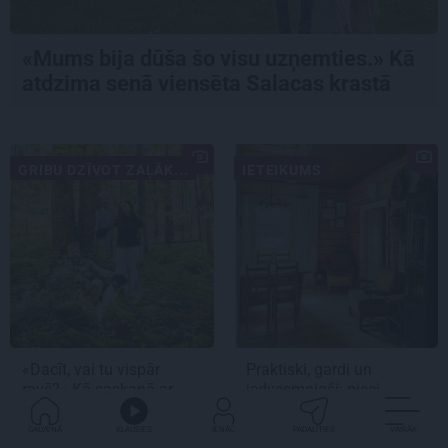
«Mums bija dūša šo visu uzņemties.» Kā
atdzima senā viensēta Salacas krastā
GRIBU DZĪVOT ZAĻĀK...
IETEIKUMS
«Dacīt, vai tu vispār
Praktiski, gardi un
ravē?» Kā saskaņā ar
iedvesmojoši: pieci
dabu saimnieko
atradumi skaistākai
bioloģiskajā saimniecībā
vasaras baudīšanai
GALVENĀ
KLAUSIES
IENĀC
PADALĪTIES
VAIRĀK