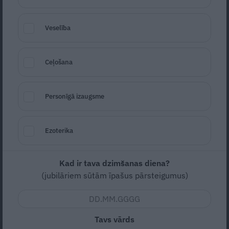
Veselība
Ceļošana
Personīgā izaugsme
Foto: Publicitātes foto
Seko
Santa.lv Google
Ezoterika
Labdarības festivāls «Būsim kopā» apvienos
cilvēkus ar vienotu mērķi, sniegt atbalstu
Kad ir tava dzimšanas diena?
bērniem ar funkcionāliem traucējumiem,
(jubilāriem sūtām īpašus pārsteigumus)
palīdzot nodrošināt viņiem nepieciešamās
rehabilitācijas terapijas.
Tavs vārds