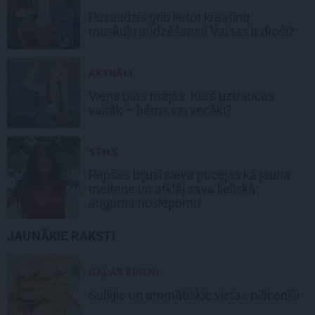
Pusaudzis grib lietot kreatīnu
muskuļu audzēšanai! Vai tas ir droši?
AKTUĀLI
Viens pats mājās. Kurš uztraucas
vairāk – bērns vai vecāki?
STILS
Repšes bijusī sieva pucējas kā jauna
meitene un atklāj sava lieliskā
auguma noslēpumu
JAUNĀKIE RAKSTI
GAĻAS ĒDIENI
Sulīgie un aromātiskie vistas
plācenīši