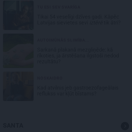
TU ESI SEV SVARĪGA
Tikai 54 veselīgi dzīves gadi. Kāpēc
Latvijas sievietes sevi
iztērē
tik ātri?
AUTOIMŪNĀS SLIMĪBA...
Sarkanā plakanā mezgliņēde: kā
rīkoties, ja ārstēšana ilgstoši nedod
rezultātu?
NOSKAIDRO
Kad atvilnis jeb gastroezofageālais
reflukss var kļūt bīstams?
SANTA