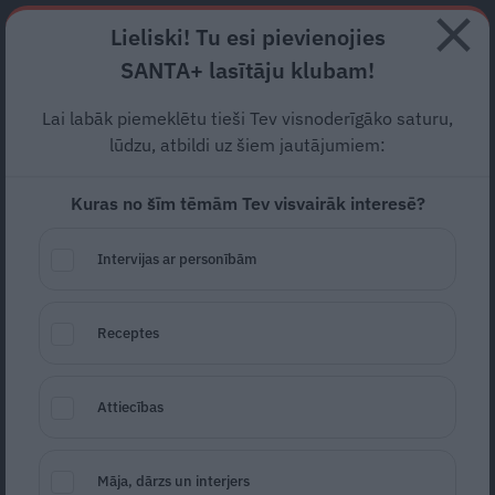
Abonē
Lieliski! Tu esi pievienojies
SANTA+ lasītāju klubam!
RECEPTES
NODERĪGI
JAUNĀKAIS
POPULĀRĀKAIS
Lai labāk piemeklētu tieši Tev visnoderīgāko saturu,
Vīrs uz stundu?
Dodiet!
lūdzu, atbildi uz šiem jautājumiem:
Kuras no šīm tēmām Tev visvairāk interesē?
PRAKTISKI PADOMI
26.07.2023
Intervijas ar personībām
Dita Slaidiņa
Receptes
Attiecības
Māja, dārzs un interjers