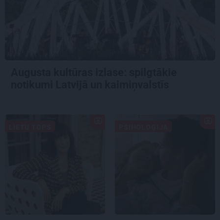
Augusta kultūras izlase: spilgtākie
notikumi Latvijā un kaimiņvalstīs
LIETU TOPS
PSIHOLOĢIJA