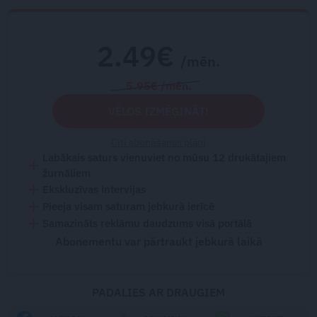
2.49€
/mēn.
5.95€ /mēn.
VĒLOS IZMĒĢINĀT!
Citi abonēšanas plāni
Labākais saturs vienuviet no mūsu 12 drukātajiem
žurnāliem
Ekskluzīvas intervijas
Pieeja visam saturam jebkurā ierīcē
Samazināts reklāmu daudzums visā portālā
Abonementu var pārtraukt jebkurā laikā
PADALIES AR DRAUGIEM