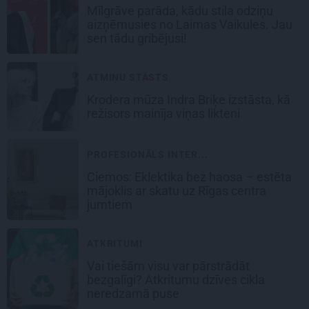
Mīlgrāve parāda, kādu stila odziņu
aizņēmusies no Laimas Vaikules. Jau
sen tādu gribējusi!
ATMIŅU STĀSTS
Krodera mūza Indra Briķe izstāsta, kā
režisors mainīja viņas likteni
PROFESIONĀLS INTER...
Ciemos: Eklektika bez haosa – estēta
mājoklis ar skatu uz Rīgas centra
jumtiem
ATKRITUMI
Vai tiešām visu var pārstrādāt
bezgalīgi? Atkritumu dzīves cikla
neredzamā puse