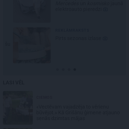
Mercedes
un
kosmisko
jaunā
elektroauto pieredzi
REKLĀMRAKSTS
Pirts sezonas izlase
šu
LASI VĒL
CIEMOS
«Vectēvam vajadzēja to vērienu
būvējot.» Kā Grišānu ģimene atjauno
senās dzimtas mājas