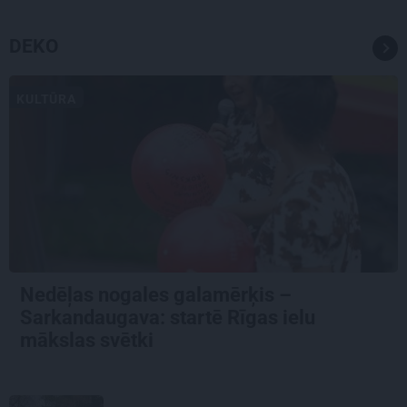
DEKO
KULTŪRA
Nedēļas nogales galamērķis –
Sarkandaugava: startē Rīgas ielu
mākslas svētki