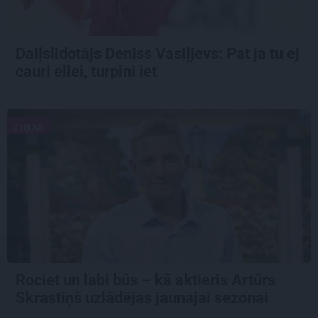
Daiļslidotājs Deniss Vasiļjevs: Pat ja tu ej
cauri ellei, turpini iet
ZIŅAS
Rociet un labi būs – kā aktieris Artūrs
Skrastiņš uzlādējas jaunajai sezonai