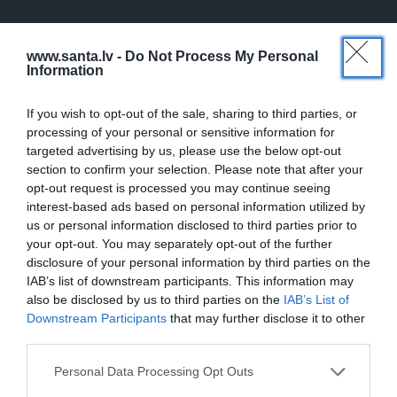
ĀRZEMĒS
SĒRU VĒSTS
www.santa.lv -
Do Not Process My Personal
Information
If you wish to opt-out of the sale, sharing to third parties, or
processing of your personal or sensitive information for
targeted advertising by us, please use the below opt-out
section to confirm your selection. Please note that after your
opt-out request is processed you may continue seeing
interest-based ads based on personal information utilized by
us or personal information disclosed to third parties prior to
«Smalkā stila» zvaigzne
Sēru vēsts: Meksikā miris
your opt-out. You may separately opt-out of the further
seriāla filmēšanas laikā
populārais mūzikas
disclosure of your personal information by third parties on the
pārcietis smagu dzīves
apskatnieks Klāss Vāvere
posmu. Kā tagad klājas
IAB’s list of downstream participants. This information may
Emetam?
also be disclosed by us to third parties on the
IAB’s List of
Downstream Participants
that may further disclose it to other
third parties.
ZIŅAS
Personal Data Processing Opt Outs