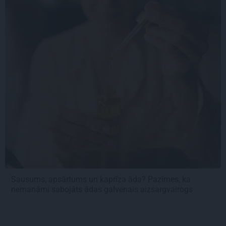
Sausums, apsārtums un kaprīza āda? Pazīmes, ka
nemanāmi sabojāts ādas galvenais aizsargvairogs