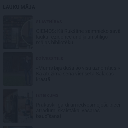
LAUKU MĀJA
SLAVENĪBAS
CIEMOS: Kā Rukšāne saimnieko savā
lauku rezidencē ar dīķi un stilīgo
mājas bibliotēku
DZĪVESSTILS
«Mums bija dūša šo visu uzņemties.»
Kā atdzima senā viensēta Salacas
krastā
IETEIKUMS
Praktiski, gardi un iedvesmojoši: pieci
atradumi skaistākai vasaras
baudīšanai