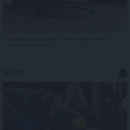
No saulessarga līdz ērtam zvilnim: stilīgi atradumi
dārzam un pludmalei
KLUBS
EKONOMIKA