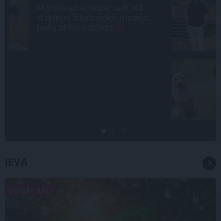
Noklusētās dzimtas saites,
attiecības ar brāli un 7. bērns kā
brīnums: atklāta saruna ar Andri
Raču
SLAVENĪBU MĪLUĻI
«Cilvēki mēdz sāpināt, bet suns
mīl, neskatoties ne uz ko.»
Nikolaja Puzikova un sievas
Gitas mīlules – Faira un Late
IEVA
DOMĀT ZAĻI