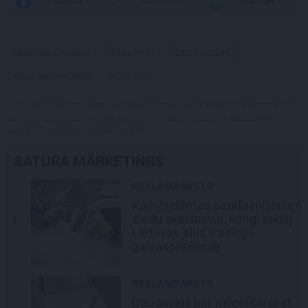
FACEBOOK
DRAUGIEM.LV
WHATSAPP
PRAKTISKI PADOMI
PRAKTISKI
ZELTA PADOMI
MĀJA UN REMONTS
REMONTS
Publikācijas saturs vai tās jebkāda apjoma daļa ir aizsargāts autortiesību
objekts Autortiesību likuma izpratnē, un tā izmantošana bez izdevēja
atļaujas ir aizliegta. Vairāk lasi
šeit
SATURA MĀRKETINGS
REKLĀMRAKSTS
Kamēr dāmas bauda miljoniem
ziedu skaistumu, kungi atklāj
Lietuvas alus tradīciju
galvaspilsētu
REKLĀMRAKSTS
Daugaviņš par mīlestību pret