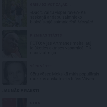
GRIBU DZĪVOT ZAĻĀK...
«Dacīt, vai tu vispār ravē?» Kā
saskaņā ar dabu saimnieko
bioloģiskajā saimniecībā
Mazjāņi
PIEMIŅAS STĀSTS
FOTO:
Vijas Artmanes meita
ļauj
ielūkoties aktrises vasarnīcā. Tik
daudz atmiņu…
SĒRU VĒSTS
Sēru vēsts: Meksikā miris populārais
mūzikas apskatnieks Klāss Vāvere
JAUNĀKIE RAKSTI
STILS