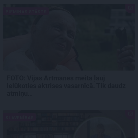
PIEMIŅAS STĀSTS
FOTO:
Vijas Artmanes meita
ļauj
ielūkoties aktrises vasarnīcā. Tik daudz
atmiņu…
SLAVENĪBAS