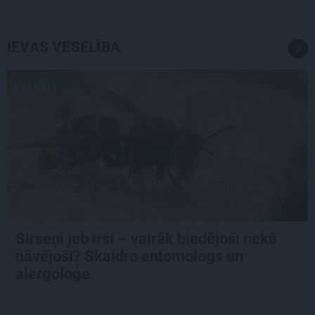
IEVAS VESELĪBA
AKTUĀLI
Sirseņi jeb irši – vairāk biedējoši nekā
nāvējoši? Skaidro entomologs un
alergoloģe