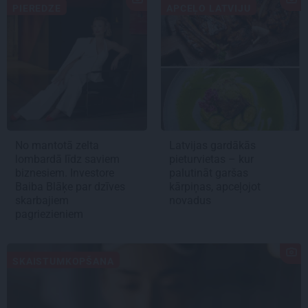
PIEREDZE
APCEĻO LATVIJU
No mantotā zelta
Latvijas gardākās
lombardā līdz saviem
pieturvietas – kur
biznesiem. Investore
palutināt garšas
Baiba Blāķe par dzīves
kārpiņas, apceļojot
skarbajiem
novadus
pagriezieniem
SKAISTUMKOPŠANA