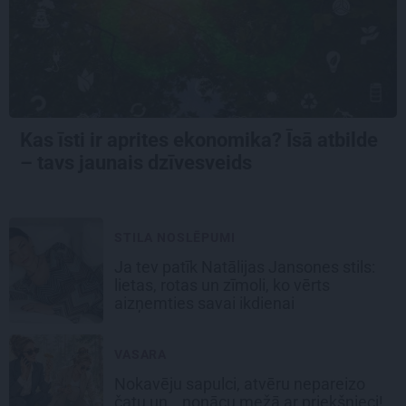
Kas īsti ir aprites ekonomika? Īsā atbilde
– tavs jaunais dzīvesveids
STILA NOSLĒPUMI
Ja tev patīk Natālijas Jansones stils:
lietas, rotas un zīmoli, ko vērts
aizņemties savai ikdienai
VASARA
Nokavēju sapulci, atvēru nepareizo
čatu un… nonācu mežā ar priekšnieci!