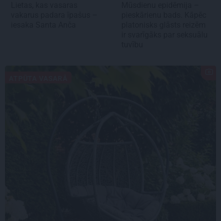
Lietas, kas vasaras
Mūsdienu epidēmija –
vakarus padara īpašus –
pieskārienu bads. Kāpēc
iesaka Santa Anča
platonisks glāsts reizēm
ir svarīgāks par seksuālu
tuvību
ATPŪTA VASARĀ