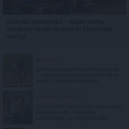
Sudraba ekonomika – kāpēc darba
devējiem vecāki darbinieki kļūst vitāli
svarīgi
MOTOCIKLI
Goblina aizraujošākie moto maršruti
– leģendārais instruktors Ģirts Vilnis
iesaka, kurp doties šovasar
STARPVALSTU ATTIEC...
«Ja atzīstam lietas, kādas tās ir, esam
kaili lauka vidū.» Gabrieļus
Landsberģis par Baltijas drošību