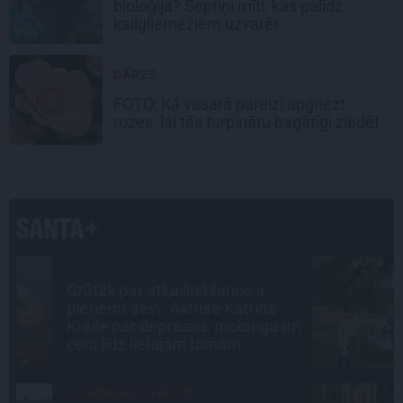
bioloģija? Septiņi mīti, kas palīdz
kailgliemežiem uzvarēt
DĀRZS
FOTO:
Kā vasarā pareizi apgriezt
rozes
, lai tās turpinātu bagātīgi ziedēt
CIEMOS
«Vectēvam vajadzēja to vērienu
būvējot.» Kā Grišānu ģimene
n
atjauno senās dzimtas mājas
PERSONĪBAS