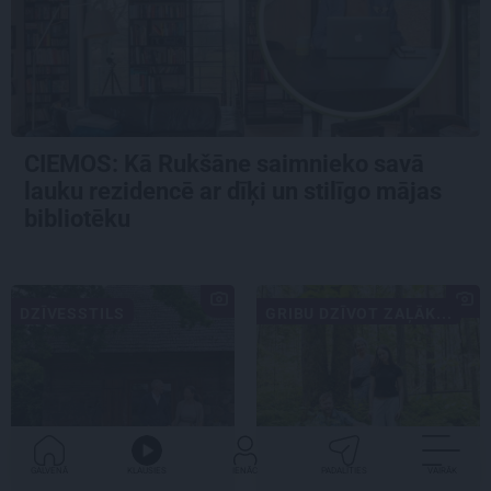
CIEMOS: Kā Rukšāne saimnieko savā
lauku rezidencē ar dīķi un stilīgo mājas
bibliotēku
DZĪVESSTILS
GRIBU DZĪVOT ZAĻĀK...
GALVENĀ
KLAUSIES
IENĀC
PADALĪTIES
VAIRĀK