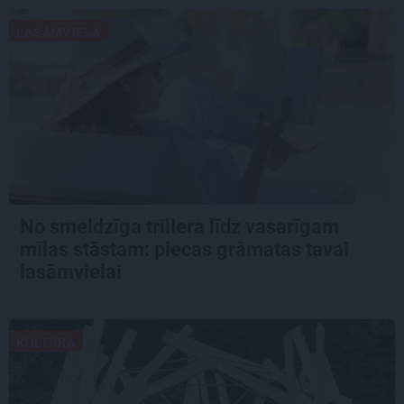
LASĀMVIELA
No smeldzīga trillera līdz vasarīgam
mīlas stāstam: piecas grāmatas tavai
lasāmvielai
KULTŪRA