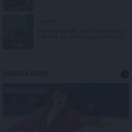
KULTŪRA
Ērģeles pludmalē, cirks Rīgā un teātris
Valmierā: kur doties šajās brīvdienās?
PRIVĀTĀ DZĪVE
DZIMŠANAS DIENA