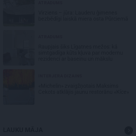
ATRADUMS
Virziens – jūra: Lauderu ģimenes
bezbēdīgi laiskā miera osta Pūrciemā
ATRADUMS
Raupjais šiks Līgatnes mežos: kā
simtgadīga kūts kļuva par modernu
rezidenci ar baseinu un mākslu
INTERJERA DIZAINS
«Michelin» zvaigžņotais Maksims
Cekots atklājis jaunu restorānu «Kíce»
LAUKU MĀJA