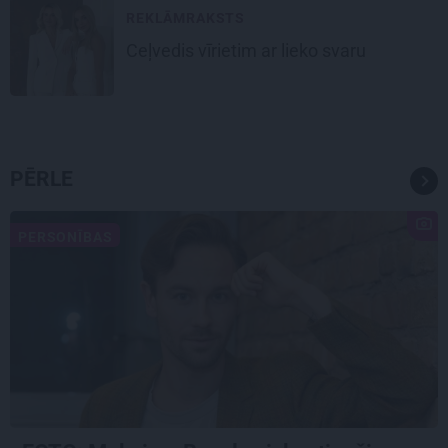
REKLĀMRAKSTS
Ceļvedis vīrietim ar lieko svaru
PĒRLE
PERSONĪBAS