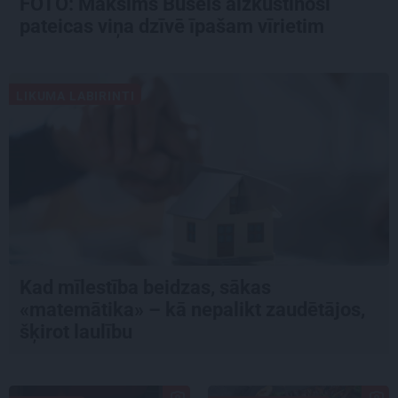
FOTO: Maksims Busels aizkustinoši
pateicas viņa dzīvē īpašam vīrietim
LIKUMA LABIRINTI
Kad mīlestība beidzas, sākas
«matemātika» – kā nepalikt zaudētājos,
šķirot laulību