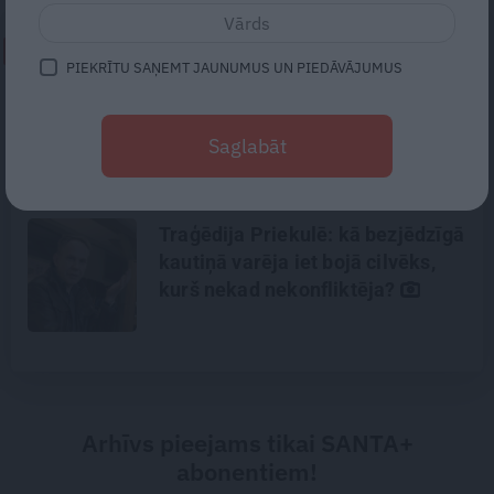
NEPALAID GARĀM!
PIEKRĪTU SAŅEMT JAUNUMUS UN PIEDĀVĀJUMUS
«Nevajag kalnos tēlot varoņus!
Tie ātri noliks pie vietas.»
Saglabāt
Alpīnists Atis Plakans, kurš
pieredzējis biedra bojāeju
Traģēdija Priekulē: kā bezjēdzīgā
kautiņā varēja iet bojā cilvēks,
kurš nekad nekonfliktēja?
Arhīvs pieejams tikai SANTA+
abonentiem!