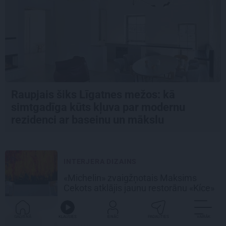
Raupjais šiks Līgatnes mežos: kā
simtgadīga kūts kļuva par modernu
rezidenci ar baseinu un mākslu
INTERJERA DIZAINS
«Michelin» zvaigžņotais Maksims
Cekots atklājis jaunu restorānu «Kíce»
GALVENĀ
KLAUSIES
IENĀC
PADALĪTIES
VAIRĀK