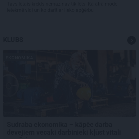
Tavs lētais krekls nemaz nav tik lēts. Kā ātrā mode
ietekmē vidi un ko darīt ar lieko apģērbu
KLUBS
EKONOMIKA
Sudraba ekonomika – kāpēc darba
devējiem vecāki darbinieki kļūst vitāli