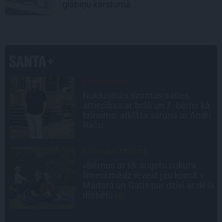
glābiņu karstumā
CEĻOJUMA PLĀNS
Draudzeņu ceļojums bez
ā
drāmām: noderīgi padomi
i
plānošanai un 16 galamērķu
idejas
INTERVIJA
Tumši samtaina balss un
tērauda mugurkauls. Raimonda
la
Paula jaunā mūza – Gerda
Timrota
ATRADUMS