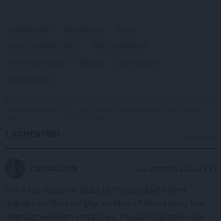
RUDENS OGAS
RAŽAS LAIKS
DĀRZS
AUGĻU UN SAKŅU DĀRZS
SĒTAI UN DĀRZAM
PRAKTISKI PADOMI
PĪLĀDŽI
INESE DRUDZE
ZELTA PADOMI
Publikācijas saturs vai tās jebkāda apjoma daļa ir aizsargāts autortiesību
objekts Autortiesību likuma izpratnē, un tā izmantošana bez izdevēja
atļaujas ir aizliegta. Vairāk lasi
šeit
1 KOMENTĀRI
JAUNĀKIE
11. oktobris, 2020, 16:15
ZIGRIDA LICITE
Viss ir ļoti skaisti un jauki, bet mūsu pilsētā viens
negudrs cilvēks nozāģēja vairākus pīlādžu kokus, kas
itnemaz nevienam netraucēja. Pavasarī bija prieks par