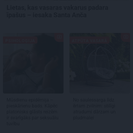
Lietas, kas vasaras vakarus padara
īpašus – iesaka Santa Anča
PSIHOLOĢIJA
ATPŪTA VASARĀ
Mūsdienu epidēmija –
No saulessarga līdz
pieskārienu bads. Kāpēc
ērtam zvilnim: stilīgi
platonisks glāsts reizēm
atradumi dārzam un
ir svarīgāks par seksuālu
pludmalei
tuvību