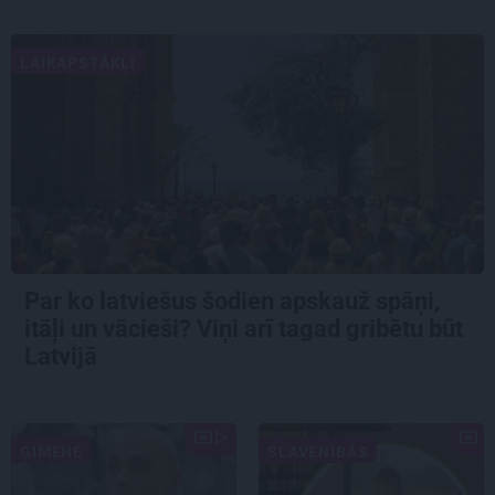
LAIKAPSTĀKĻI
Par ko latviešus šodien apskauž spāņi,
itāļi un vācieši? Viņi arī tagad gribētu būt
Latvijā
ĢIMENE
SLAVENĪBAS