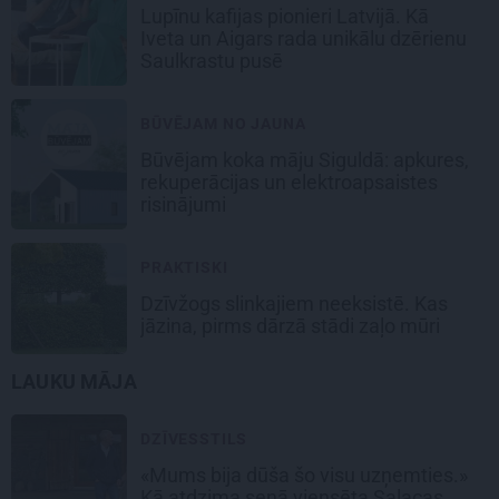
Lupīnu kafijas pionieri Latvijā. Kā
Iveta un Aigars rada unikālu dzērienu
Saulkrastu pusē
BŪVĒJAM NO JAUNA
Būvējam koka māju Siguldā: apkures,
rekuperācijas un elektroapsaistes
risinājumi
PRAKTISKI
Dzīvžogs slinkajiem neeksistē. Kas
jāzina, pirms dārzā stādi zaļo mūri
LAUKU MĀJA
DZĪVESSTILS
«Mums bija dūša šo visu uzņemties.»
Kā atdzima senā viensēta Salacas