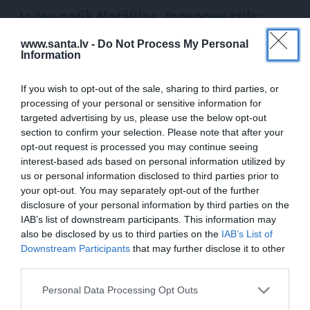
Ja tev patīk Natālijas Jansones stils:
lietas, rotas un zīmoli, ko vērts
www.santa.lv -
Do Not Process My Personal
aizņemties savai ikdienai
Information
If you wish to opt-out of the sale, sharing to third parties, or
processing of your personal or sensitive information for
VASARA
targeted advertising by us, please use the below opt-out
Nokavēju sapulci, atvēru nepareizo
section to confirm your selection. Please note that after your
čatu un… nonācu mežā ar priekšnieci!
opt-out request is processed you may continue seeing
interest-based ads based on personal information utilized by
us or personal information disclosed to third parties prior to
your opt-out. You may separately opt-out of the further
KULTŪRA
disclosure of your personal information by third parties on the
Ērģeles pludmalē, cirks Rīgā un teātris
IAB’s list of downstream participants. This information may
Valmierā: kur doties šajās brīvdienās?
also be disclosed by us to third parties on the
IAB’s List of
Downstream Participants
that may further disclose it to other
third parties.
PĀRDOMĀM
Personal Data Processing Opt Outs
«Citiem iet vēl sliktāk» nav nekāds