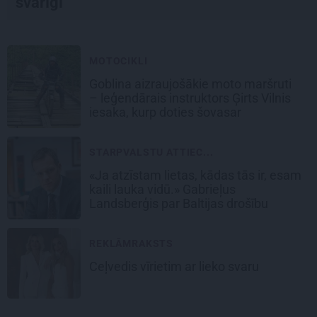
svarīgi
MOTOCIKLI
Goblina aizraujošākie moto maršruti
– leģendārais instruktors Ģirts Vilnis
iesaka, kurp doties šovasar
STARPVALSTU ATTIEC...
«Ja atzīstam lietas, kādas tās ir, esam
kaili lauka vidū.» Gabrieļus
Landsberģis par Baltijas drošību
REKLĀMRAKSTS
Ceļvedis vīrietim ar lieko svaru