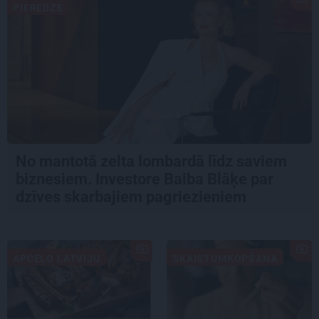
PIEREDZE
No mantotā zelta lombardā līdz saviem
biznesiem. Investore Baiba Blāķe par
dzīves skarbajiem pagriezieniem
APCEĻO LATVIJU
SKAISTUMKOPŠANA