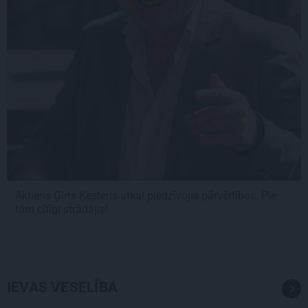
Aktieris Ģirts Ķesteris atkal piedzīvojis pārvērtības. Pie
tām cītīgi strādājis!
IEVAS VESELĪBA