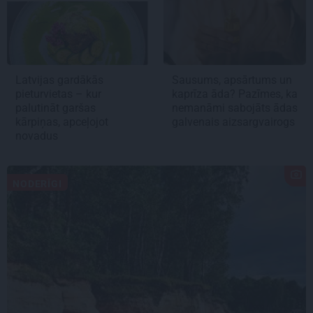
Latvijas gardākās
Sausums, apsārtums un
pieturvietas – kur
kaprīza āda? Pazīmes, ka
palutināt garšas
nemanāmi sabojāts ādas
kārpiņas, apceļojot
galvenais aizsargvairogs
novadus
NODERĪGI