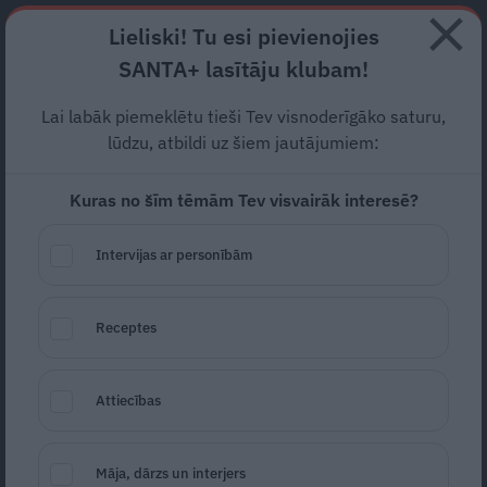
Abonē
Lieliski! Tu esi pievienojies
SANTA+ lasītāju klubam!
RECEPTES
NODERĪGI
JAUNĀKAIS
POPULĀRĀKAIS
Lai labāk piemeklētu tieši Tev visnoderīgāko saturu,
Pīlādžu pilni zari!
Idejas
lūdzu, atbildi uz šiem jautājumiem:
dārzam un virtuvei
Kuras no šīm tēmām Tev visvairāk interesē?
RUDENS OGAS
11.10.2021
Intervijas ar personībām
Gunta Šenberga
gunta.senberga@santa.lv
Receptes
Attiecības
Māja, dārzs un interjers