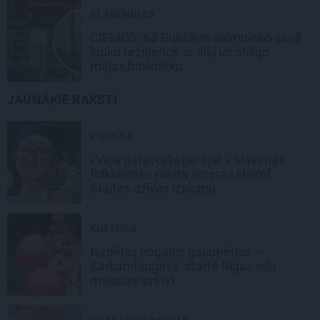
SLAVENĪBAS
CIEMOS: Kā Rukšāne saimnieko savā
lauku rezidencē ar dīķi un stilīgo
mājas bibliotēku
JAUNĀKIE RAKSTI
PIEMIŅA
«Viņa gatavojās pārejai.» Slavenās
folkloristes meita atceras Helmī
Staltes dzīves izskaņu
KULTŪRA
Nedēļas nogales galamērķis –
Sarkandaugava: startē Rīgas ielu
mākslas svētki