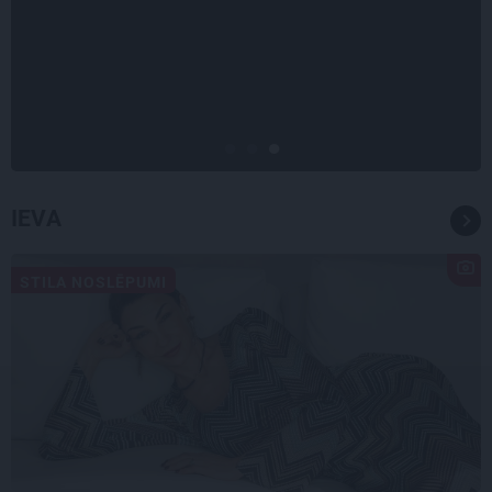
Virziens – jūra: Lauderu
ģimenes bezbēdīgi laiskā miera
osta Pūrciemā
IEVA
STILA NOSLĒPUMI