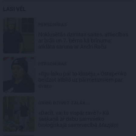
LASI VĒL
PERSONĪBAS
Noklusētās dzimtas saites, attiecības
ar brāli un 7. bērns kā brīnums:
atklāta saruna ar Andri Raču
PERSONĪBAS
«Ilgu laiku par to klusēju.» Ostapenko
beidzot atbild uz pārmetumiem par
svaru
GRIBU DZĪVOT ZAĻĀK...
«Dacīt, vai tu vispār ravē?» Kā
saskaņā ar dabu saimnieko
bioloģiskajā saimniecībā
Mazjāņi