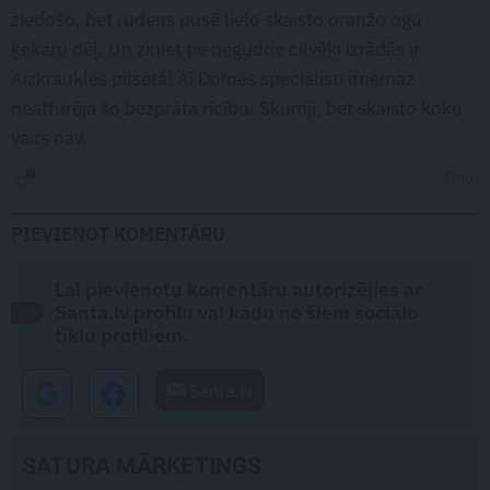
ziedošo, bet rudens pusē lielo skaisto oranžo ogu
ķekaru dēļ. Un ziniet tie negudrie cilvēki izrādās ir
Aizkraukles pilsētā! Aī Domes speciālisti itnemaz
neatturēja šo bezprāta rīcību. Skumji, bet skaisto koku
vairs nav.
Ziņot
PIEVIENOT KOMENTĀRU
Lai pievienotu komentāru autorizējies ar
Santa.lv profilu vai kādu no šiem sociālo
tīklu profiliem.
Santa.lv
SATURA MĀRKETINGS