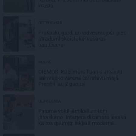
krastā
IETEIKUMS
Praktiski, gardi un iedvesmojoši: pieci
atradumi skaistākai vasaras
baudīšanai
MĀJA
CIEMOS:
Kā Elmārs Tannis ar sievu
saimnieko varenā četrstāvu mājā.
Precēti jau 2 gadus!
IEDVESMA
Pinuma veidi jāmiksē un toņi
jāsaskaņo. Interjera dizainere iesaka,
kā tos gaumīgi iekļaut modernā
mājoklī