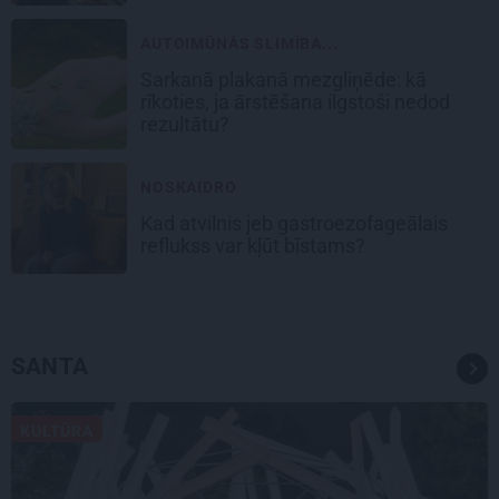
AUTOIMŪNĀS SLIMĪBA...
Sarkanā plakanā mezgliņēde: kā
rīkoties, ja ārstēšana ilgstoši nedod
rezultātu?
NOSKAIDRO
Kad atvilnis jeb gastroezofageālais
reflukss var kļūt bīstams?
SANTA
KULTŪRA