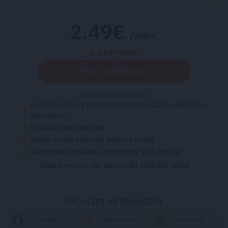
2.49€
/mēn.
5.95€ /mēn.
VĒLOS IZMĒĢINĀT!
Citi abonēšanas plāni
Labākais saturs vienuviet no mūsu 12 drukātajiem
žurnāliem
Ekskluzīvas intervijas
Pieeja visam saturam jebkurā ierīcē
Samazināts reklāmu daudzums visā portālā
Abonementu var pārtraukt jebkurā laikā
PADALIES AR DRAUGIEM
FACEBOOK
DRAUGIEM.LV
WHATSAPP