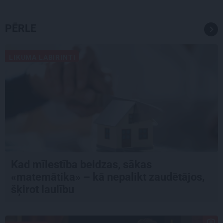
PĒRLE
LIKUMA LABIRINTI
Kad mīlestība beidzas, sākas
«matemātika» – kā nepalikt zaudētājos,
šķirot laulību