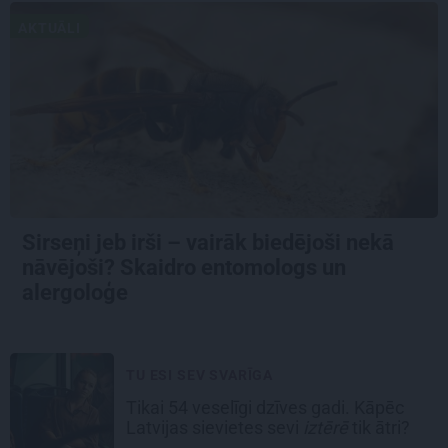
AKTUĀLI
Sirseņi jeb irši – vairāk biedējoši nekā
nāvējoši? Skaidro entomologs un
alergoloģe
TU ESI SEV SVARĪGA
Tikai 54 veselīgi dzīves gadi. Kāpēc
Latvijas sievietes sevi
iztērē
tik ātri?