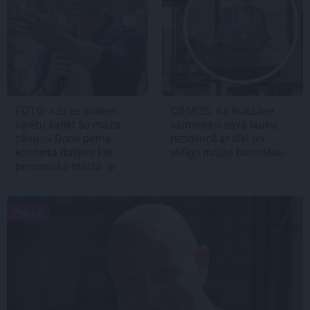
FOTO: «Ja es šodien
CIEMOS: Kā Rukšāne
varētu satikt šo mazo
saimnieko savā lauku
zēnu…» Dons pirms
rezidencē ar dīķi un
koncerta dalījies ļoti
stilīgo mājas bibliotēku
personiskā stāstā
ZIŅAS