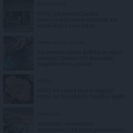
DZĪVESSTILS
FOTO: Dārznieces Zandas
Simenovskas terase Krimuldā, kur
katrai lietai ir savs stāsts
SPĀNIJAS KAILGLIEM...
Kur beidzas tautas gudrība un sākas
bioloģija? Septiņi mīti, kas palīdz
kailgliemežiem uzvarēt
DĀRZS
FOTO:
Kā vasarā pareizi apgriezt
rozes
, lai tās turpinātu bagātīgi ziedēt
PRAKTISKI
Ventilatoru vai portatīvo
kondicionieri? Kā atrast piemērotāko