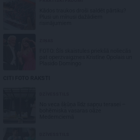
PRAKTISKI PADOMI
Kādos traukos droši saldēt pārtiku?
Plusi un mīnusi dažādiem
risinājumiem
ZIŅAS
FOTO: Šīs skaistules priekšā noliecās
pat operzvaigznes Kristīne Opolais un
Plasido Domingo
CITI FOTO RAKSTI
DZĪVESSTILS
No veca šķūņa līdz sapņu terasei –
bohēmiska vasaras oāze
Medemciemā
DZĪVESSTILS