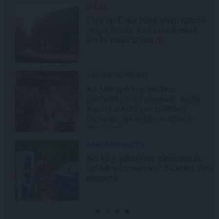
MĀJA
Līga un Ēriks būvē savu sapņu
māju: Brīdis, kad būvobjektā
ienāk māju izjūta
JAUNIE RŪPNIEKI
Kā Mārupē top labākie
pārtvērējdroni pasaulē. Agris
Ķipurs atklāti par militāro
biznesu, spriedzi un dzīves
draivu
REKLĀMRAKSTS
No kā ir atkarīgas elektroauto
uzlādes izmaksas? Skaidro Viršu
eksperti