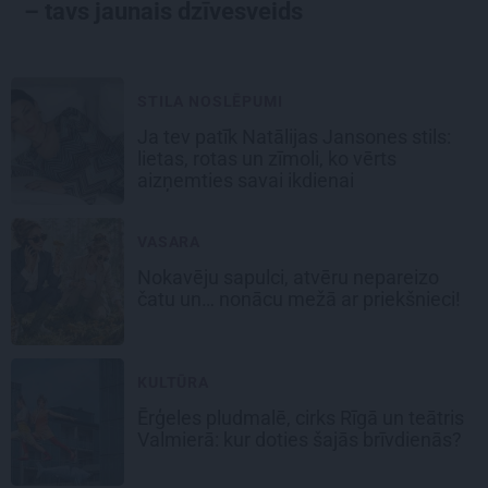
– tavs jaunais dzīvesveids
STILA NOSLĒPUMI
Ja tev patīk Natālijas Jansones stils:
lietas, rotas un zīmoli, ko vērts
aizņemties savai ikdienai
VASARA
Nokavēju sapulci, atvēru nepareizo
čatu un… nonācu mežā ar priekšnieci!
KULTŪRA
Ērģeles pludmalē, cirks Rīgā un teātris
Valmierā: kur doties šajās brīvdienās?