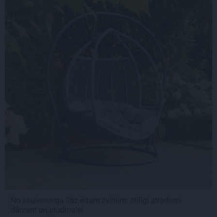
No saulessarga līdz ērtam zvilnim: stilīgi atradumi
dārzam un pludmalei