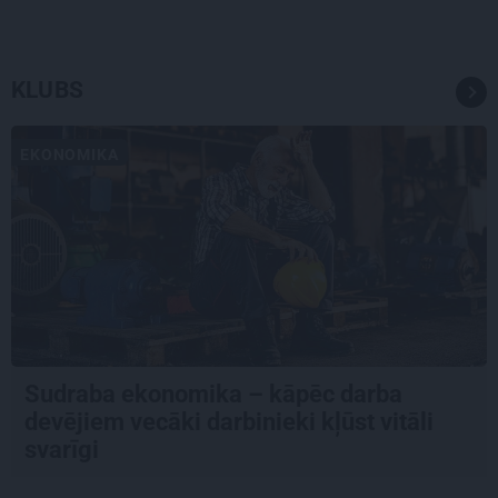
KLUBS
EKONOMIKA
Sudraba ekonomika – kāpēc darba
devējiem vecāki darbinieki kļūst vitāli
svarīgi