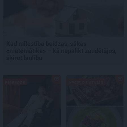
Kad mīlestība beidzas, sākas
«matemātika» – kā nepalikt zaudētājos,
šķirot laulību
PIEREDZE
APCEĻO LATVIJU