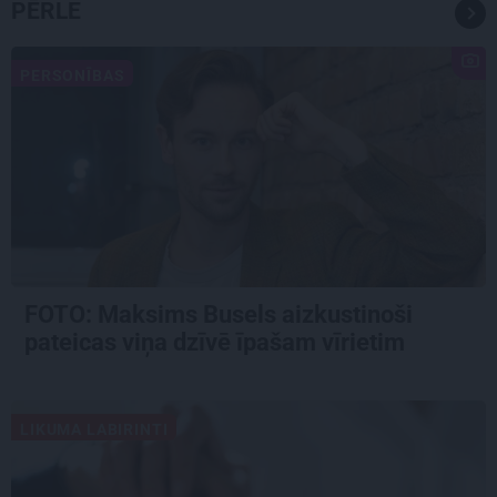
PĒRLE
PERSONĪBAS
FOTO: Maksims Busels aizkustinoši
pateicas viņa dzīvē īpašam vīrietim
LIKUMA LABIRINTI