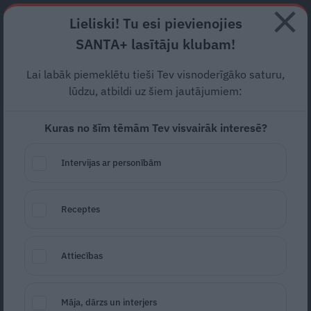
Abonē
Lieliski! Tu esi pievienojies
SANTA+ lasītāju klubam!
RECEPTES
NODERĪGI
JAUNĀKAIS
POPULĀRĀKAIS
Lai labāk piemeklētu tieši Tev visnoderīgāko saturu,
Rīgā izgāztas ķīmiskas
lūdzu, atbildi uz šiem jautājumiem:
vielas.
Meklē vainīgos
Kuras no šīm tēmām Tev visvairāk interesē?
VIDES PIESĀRŅOJUMS
07.03.2024
Intervijas ar personībām
Elza Krūmiņa
Receptes
Attiecības
Māja, dārzs un interjers