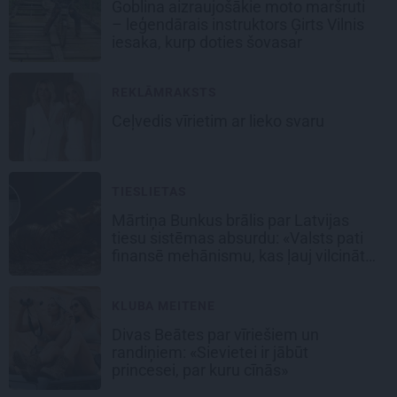
Goblina aizraujošākie moto maršruti
– leģendārais instruktors Ģirts Vilnis
iesaka, kurp doties šovasar
REKLĀMRAKSTS
Ceļvedis vīrietim ar lieko svaru
TIESLIETAS
Mārtiņa Bunkus brālis par Latvijas
tiesu sistēmas absurdu: «Valsts pati
finansē mehānismu, kas ļauj vilcināt
laiku.»
KLUBA MEITENE
Divas Beātes par vīriešiem un
randiņiem: «Sievietei ir jābūt
princesei, par kuru cīnās»