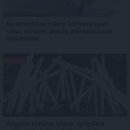
No smeldzīga trillera līdz vasarīgam
mīlas stāstam: piecas grāmatas tavai
lasāmvielai
KULTŪRA
Augusta kultūras izlase: spilgtākie