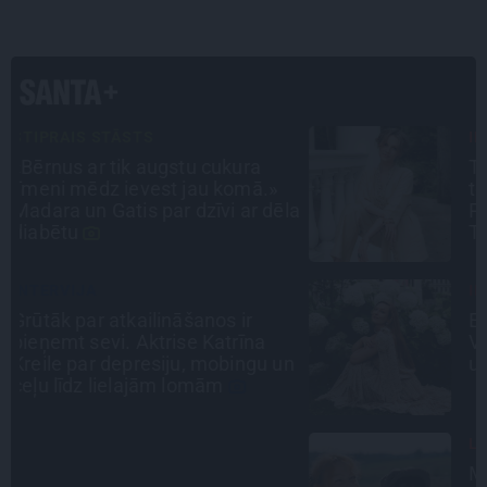
INTERVIJA
Tumši samtaina balss un
tērauda mugurkauls. Raimonda
la
Paula jaunā mūza – Gerda
Timrota
INTERVIJA
Es gribu spēlēties tālāk! Sonora
Vaice atklāti par krīzēm, bērniem
n
un jauno profesiju
LEĢENDAS STĀSTS
Mistika un atrastie radi. Kā