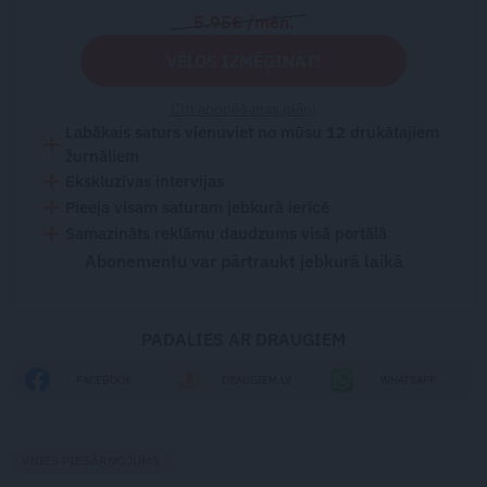
5.95€ /mēn.
VĒLOS IZMĒĢINĀT!
Citi abonēšanas plāni
Labākais saturs vienuviet no mūsu 12 drukātajiem
žurnāliem
Ekskluzīvas intervijas
Pieeja visam saturam jebkurā ierīcē
Samazināts reklāmu daudzums visā portālā
Abonementu var pārtraukt jebkurā laikā
PADALIES AR DRAUGIEM
FACEBOOK
DRAUGIEM.LV
WHATSAPP
VIDES PIESĀRŅOJUMS