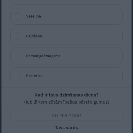
Veselība
Ceļošana
Foto: Publicitātes attēls
Seko
Santa.lv Google
Personīgā izaugsme
Juglas un Bukultu rajonos izgāztas ķīmiskas
vielas, Valsts vides dienests aicina
Ezoterika
iedzīvotājus iesaistīties vainīgā
noskaidrošanā.
Kad ir tava dzimšanas diena?
(jubilāriem sūtām īpašus pārsteigumus)
NEPALAID GARĀM!
Tavs vārds
«Lasīju internetā ierakstus par šo