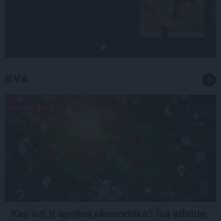
«Likteņa līdumnieki» mainīja
pašu aktieru dzīves
IEVA
DOMĀT ZAĻI
Kas īsti ir aprites ekonomika? Īsā atbilde