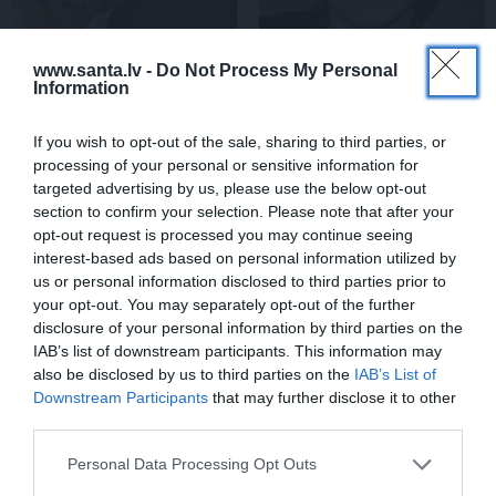
www.santa.lv -
Do Not Process My Personal
Information
«Smalkā stila» zvaigzne
Sēru vēsts: Meksikā miris
seriāla filmēšanas laikā
populārais mūzikas
pārcietis smagu dzīves
apskatnieks Klāss Vāvere
If you wish to opt-out of the sale, sharing to third parties, or
posmu. Kā tagad klājas
processing of your personal or sensitive information for
Emetam?
targeted advertising by us, please use the below opt-out
section to confirm your selection. Please note that after your
opt-out request is processed you may continue seeing
interest-based ads based on personal information utilized by
ZIŅAS
us or personal information disclosed to third parties prior to
your opt-out. You may separately opt-out of the further
disclosure of your personal information by third parties on the
IAB’s list of downstream participants. This information may
also be disclosed by us to third parties on the
IAB’s List of
Downstream Participants
that may further disclose it to other
third parties.
Personal Data Processing Opt Outs