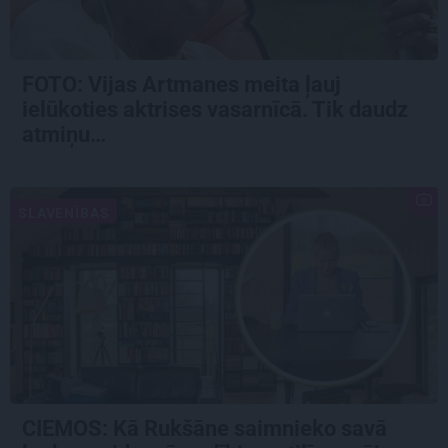
FOTO:
Vijas Artmanes meita
ļauj
ielūkoties aktrises vasarnīcā. Tik daudz
atmiņu…
SLAVENĪBAS
CIEMOS: Kā Rukšāne saimnieko savā