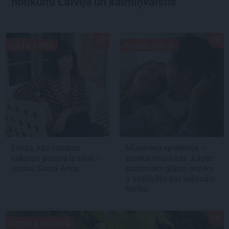
notikumi Latvijā un kaimiņvalstīs
LIETU TOPS
PSIHOLOĢIJA
Lietas, kas vasaras
Mūsdienu epidēmija –
vakarus padara īpašus –
pieskārienu bads. Kāpēc
iesaka Santa Anča
platonisks glāsts reizēm
ir svarīgāks par seksuālu
tuvību
ATPŪTA VASARĀ