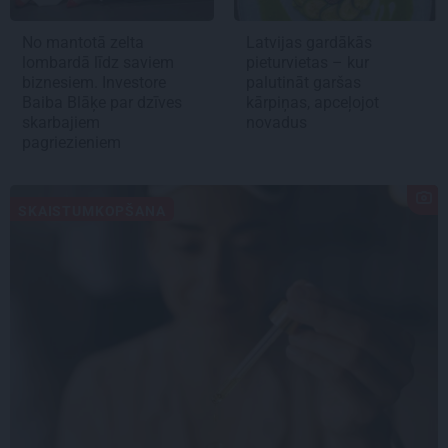
No mantotā zelta
Latvijas gardākās
lombardā līdz saviem
pieturvietas – kur
biznesiem. Investore
palutināt garšas
Baiba Blāķe par dzīves
kārpiņas, apceļojot
skarbajiem
novadus
pagriezieniem
SKAISTUMKOPŠANA