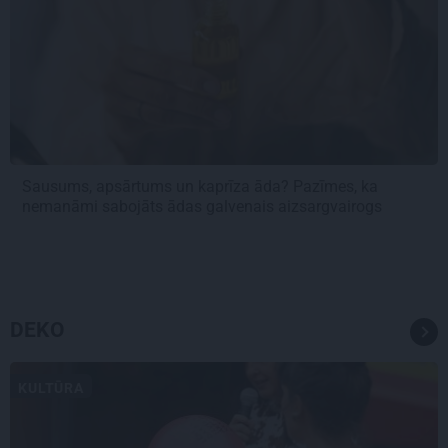
Sausums, apsārtums un kaprīza āda? Pazīmes, ka
nemanāmi sabojāts ādas galvenais aizsargvairogs
DEKO
KULTŪRA