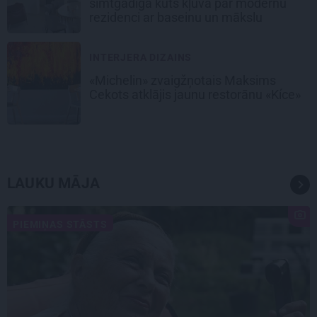
simtgadīga kūts kļuva par modernu
rezidenci ar baseinu un mākslu
INTERJERA DIZAINS
«Michelin» zvaigžņotais Maksims
Cekots atklājis jaunu restorānu «Kíce»
LAUKU MĀJA
PIEMIŅAS STĀSTS