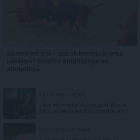
Sirseņi jeb irši – vairāk biedējoši nekā
nāvējoši? Skaidro entomologs un
alergoloģe
TU ESI SEV SVARĪGA
Tikai 54 veselīgi dzīves gadi. Kāpēc
Latvijas sievietes sevi
iztērē
tik ātri?
AUTOIMŪNĀS SLIMĪBA...
Sarkanā plakanā mezgliņēde: kā