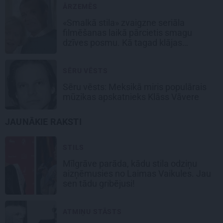
ĀRZEMĒS
«Smalkā stila» zvaigzne seriāla
filmēšanas laikā pārcietis smagu
dzīves posmu. Kā tagad klājas
Emetam?
SĒRU VĒSTS
Sēru vēsts: Meksikā miris populārais
mūzikas apskatnieks Klāss Vāvere
JAUNĀKIE RAKSTI
STILS
Mīlgrāve parāda, kādu stila odziņu
aizņēmusies no Laimas Vaikules. Jau
sen tādu gribējusi!
ATMIŅU STĀSTS