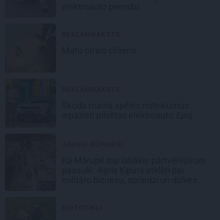
elektroauto pieredzi
REKLĀMRAKSTS
Matu otrais cēliens
REKLĀMRAKSTS
Škoda maina spēles noteikumus:
iepazīsti pilsētas elektroauto
Epiq
JAUNIE RŪPNIEKI
Kā Mārupē top labākie pārtvērējdroni
pasaulē. Agris Ķipurs atklāti par
militāro biznesu, spriedzi un dzīves
draivu
MOTOCIKLI