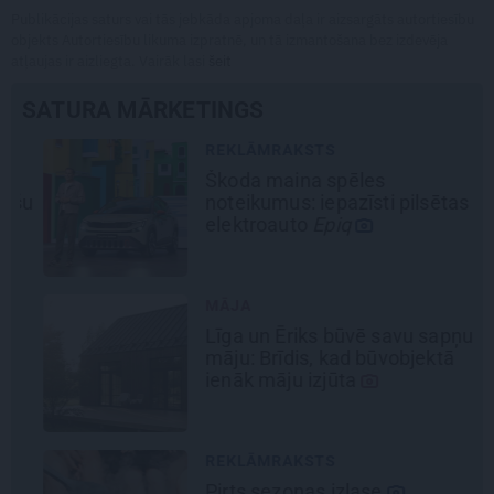
Publikācijas saturs vai tās jebkāda apjoma daļa ir aizsargāts autortiesību
objekts Autortiesību likuma izpratnē, un tā izmantošana bez izdevēja
atļaujas ir aizliegta. Vairāk lasi
šeit
SATURA MĀRKETINGS
REKLĀMRAKSTS
Škoda maina spēles
šu
noteikumus: iepazīsti pilsētas
elektroauto
Epiq
MĀJA
Līga un Ēriks būvē savu sapņu
māju: Brīdis, kad būvobjektā
ienāk māju izjūta
REKLĀMRAKSTS
Pirts sezonas izlase