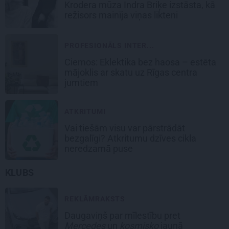
Krodera mūza Indra Briķe izstāsta, kā
režisors mainīja viņas likteni
PROFESIONĀLS INTER...
Ciemos: Eklektika bez haosa – estēta
mājoklis ar skatu uz Rīgas centra
jumtiem
ATKRITUMI
Vai tiešām visu var pārstrādāt
bezgalīgi? Atkritumu dzīves cikla
neredzamā puse
KLUBS
REKLĀMRAKSTS
Daugaviņš par mīlestību pret
Mercedes
un
kosmisko
jaunā