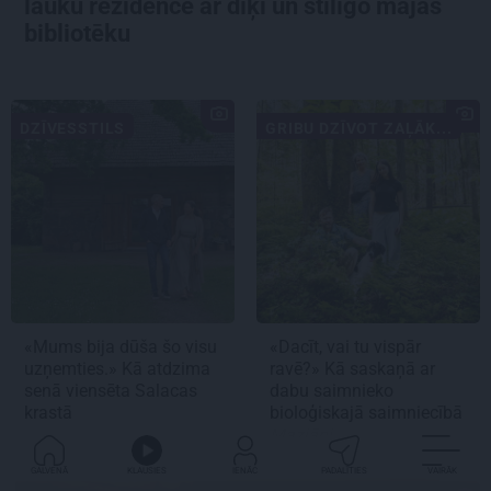
lauku rezidencē ar dīķi un stilīgo mājas
bibliotēku
DZĪVESSTILS
GRIBU DZĪVOT ZAĻĀK...
«Mums bija dūša šo visu
«Dacīt, vai tu vispār
uzņemties.» Kā atdzima
ravē?» Kā saskaņā ar
senā viensēta Salacas
dabu saimnieko
krastā
bioloģiskajā saimniecībā
Mazjāņi
GALVENĀ
KLAUSIES
IENĀC
PADALĪTIES
VAIRĀK