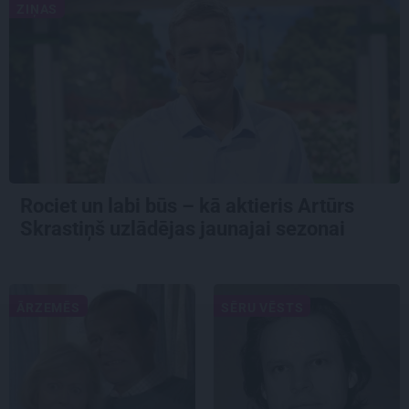
ZIŅAS
Rociet un labi būs – kā aktieris Artūrs
Skrastiņš uzlādējas jaunajai sezonai
ĀRZEMĒS
SĒRU VĒSTS