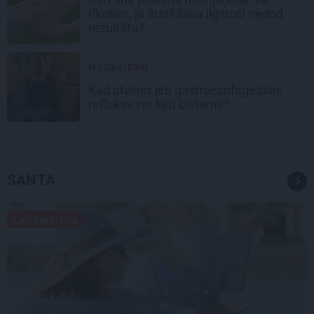
rīkoties, ja ārstēšana ilgstoši nedod
rezultātu?
NOSKAIDRO
Kad atvilnis jeb gastroezofageālais
reflukss var kļūt bīstams?
SANTA
LASĀMVIELA