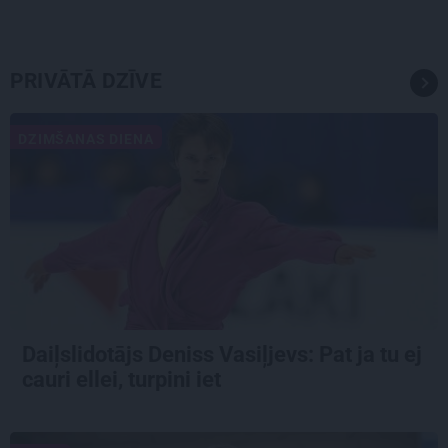
PRIVĀTĀ DZĪVE
DZIMŠANAS DIENA
Daiļslidotājs Deniss Vasiļjevs: Pat ja tu ej
cauri ellei, turpini iet