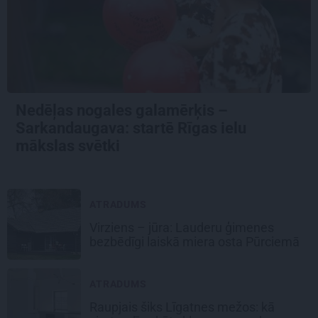
Nedēļas nogales galamērķis –
Sarkandaugava: startē Rīgas ielu
mākslas svētki
ATRADUMS
Virziens – jūra: Lauderu ģimenes
bezbēdīgi laiskā miera osta Pūrciemā
ATRADUMS
Raupjais šiks Līgatnes mežos: kā