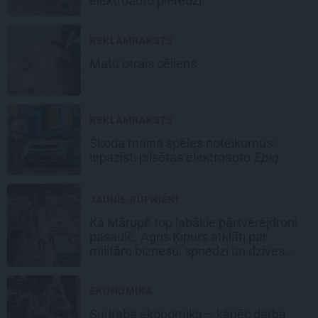
elektroauto pieredzi
REKLĀMRAKSTS
Matu otrais cēliens
REKLĀMRAKSTS
Škoda maina spēles noteikumus:
iepazīsti pilsētas elektroauto
Epiq
JAUNIE RŪPNIEKI
Kā Mārupē top labākie pārtvērējdroni
pasaulē. Agris Ķipurs atklāti par
militāro biznesu, spriedzi un dzīves
draivu
EKONOMIKA
Sudraba ekonomika – kāpēc darba