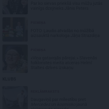
Par ko sievas priekšā visu mūžu jutās
vainīgs dzejnieks Jānis Peters
PIEMIŅA
FOTO: Ļaudis atvadās no mūžībā
aizsauktā narkologa Jāņa Strazdiņa
PIEMIŅA
«Viņa gatavojās pārejai.» Slavenās
folkloristes meita atceras Helmī
Staltes dzīves izskaņu
KLUBS
REKLĀMRAKSTS
Daugaviņš par mīlestību pret
Mercedes
un
kosmisko
jaunā