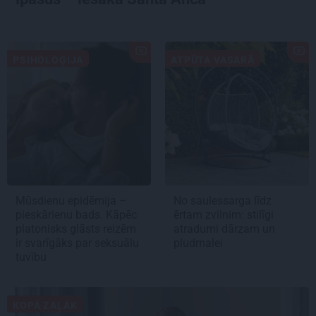
PSIHOLOĢIJA
ATPŪTA VASARĀ
Mūsdienu epidēmija –
No saulessarga līdz
pieskārienu bads. Kāpēc
ērtam zvilnim: stilīgi
platonisks glāsts reizēm
atradumi dārzam un
ir svarīgāks par seksuālu
pludmalei
tuvību
KOPĀ ZAĻĀK