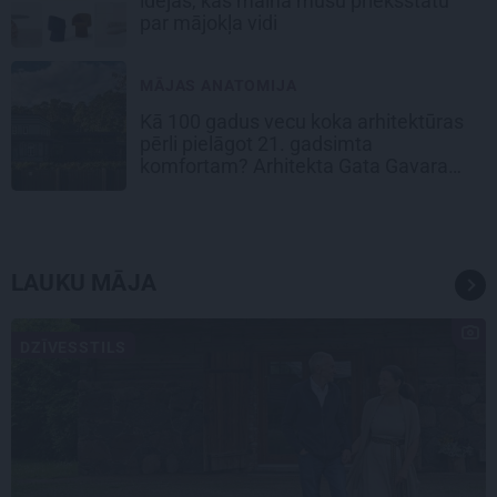
idejas, kas maina mūsu priekšstatu
par mājokļa vidi
MĀJAS ANATOMIJA
Kā 100 gadus vecu koka arhitektūras
pērli pielāgot 21. gadsimta
komfortam? Arhitekta Gata Gavara
pieredze
LAUKU MĀJA
DZĪVESSTILS