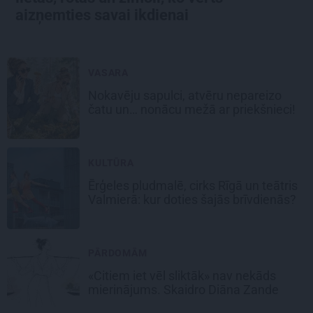
aizņemties savai ikdienai
VASARA
Nokavēju sapulci, atvēru nepareizo
čatu un… nonācu mežā ar priekšnieci!
KULTŪRA
Ērģeles pludmalē, cirks Rīgā un teātris
Valmierā: kur doties šajās brīvdienās?
PĀRDOMĀM
«Citiem iet vēl sliktāk» nav nekāds
mierinājums. Skaidro Diāna Zande