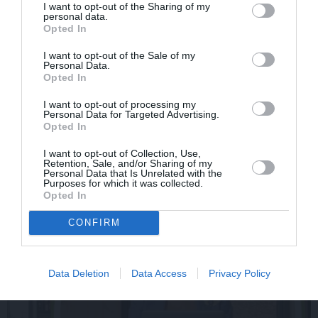
I want to opt-out of the Sharing of my
personal data.
Opted In
I want to opt-out of the Sale of my
Personal Data.
Par ko latviešus šodien
FOTO: «Ja es šodien
Opted In
apskauž spāņi, itāļi un
varētu satikt šo mazo
vācieši? Viņi arī tagad
zēnu…» Dons pirms
I want to opt-out of processing my
Personal Data for Targeted Advertising.
gribētu būt Latvijā
koncerta dalījies ļoti
Opted In
personiskā stāstā
I want to opt-out of Collection, Use,
Retention, Sale, and/or Sharing of my
Personal Data that Is Unrelated with the
SLAVENĪBAS
Purposes for which it was collected.
Opted In
CONFIRM
Data Deletion
Data Access
Privacy Policy