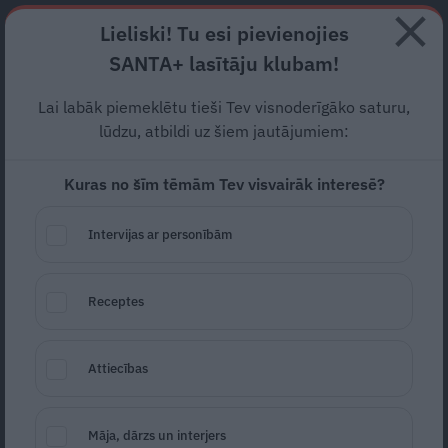
Abonē
Lieliski! Tu esi pievienojies
SANTA+ lasītāju klubam!
RECEPTES
NODERĪGI
JAUNĀKAIS
POPULĀRĀKAIS
Lai labāk piemeklētu tieši Tev visnoderīgāko saturu,
Policija vērtēs, vai nav
lūdzu, atbildi uz šiem jautājumiem:
pārkāptas epidemioloģiskās
Kuras no šīm tēmām Tev visvairāk interesē?
drošības prasības
Arēnas
Intervijas ar personībām
Rīga
viesu ložā
SABIEDRĪBA
22.05.2021
Receptes
LETA
Attiecības
Māja, dārzs un interjers