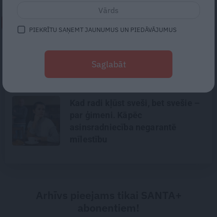
NEPALAID GARĀM!
PIEKRĪTU SAŅEMT JAUNUMUS UN PIEDĀVĀJUMUS
«Mana eksistences forma kopš
bērnības – cīņa.» Lauris Dzelzītis
Saglabāt
par panikas lēkmēm, vientulību
un atgriešanos teātrī
Kad radi kļūst sveši, bet svešie –
par ģimeni. Kāpēc
asinsradniecība negarantē
mīlestību
Arhīvs pieejams tikai SANTA+
abonentiem!