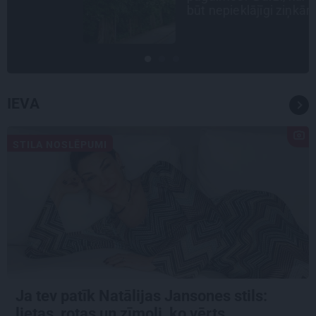
būt nepieklājīgi ziņkārīgam
IEVA
STILA NOSLĒPUMI
Ja tev patīk Natālijas Jansones stils:
lietas, rotas un zīmoli, ko vērts