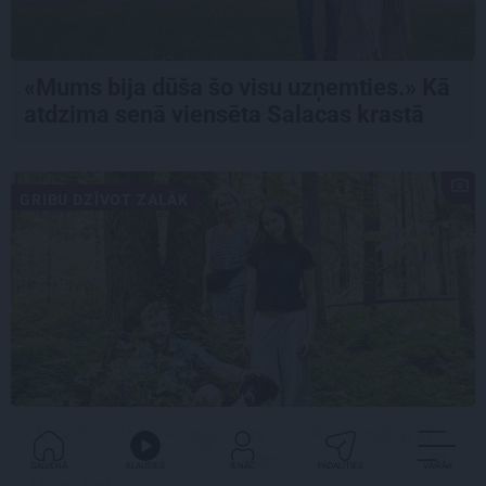
«Mums bija dūša šo visu uzņemties.» Kā
atdzima senā viensēta Salacas krastā
GRIBU DZĪVOT ZAĻĀK
«Dacīt, vai tu vispār ravē?» Kā saskaņā ar
dabu saimnieko bioloģiskajā saimniecībā
GALVENĀ
KLAUSIES
IENĀC
PADALĪTIES
VAIRĀK