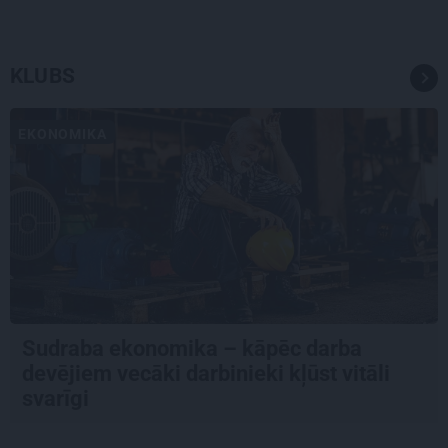
KLUBS
EKONOMIKA
Sudraba ekonomika – kāpēc darba
devējiem vecāki darbinieki kļūst vitāli
svarīgi