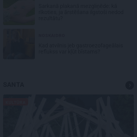
Sarkanā plakanā mezgliņēde: kā
rīkoties, ja ārstēšana ilgstoši nedod
rezultātu?
NOSKAIDRO
Kad atvilnis jeb gastroezofageālais
reflukss var kļūt bīstams?
SANTA
KULTŪRA