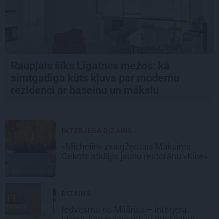
Raupjais šiks Līgatnes mežos: kā
simtgadīga kūts kļuva par modernu
rezidenci ar baseinu un mākslu
INTERJERA DIZAINS
«Michelin» zvaigžņotais Maksims
Cekots atklājis jaunu restorānu «Kíce»
DIZAINS
Iedvesma no Milānas – interjera