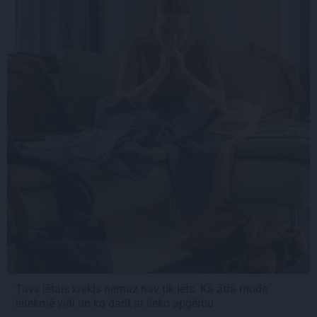
Tavs lētais krekls nemaz nav tik lēts. Kā ātrā mode
ietekmē vidi un ko darīt ar lieko apģērbu