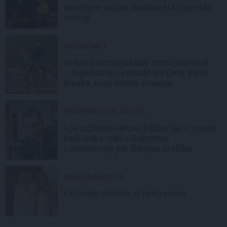
devējiem vecāki darbinieki kļūst vitāli
svarīgi
MOTOCIKLI
Goblina aizraujošākie moto maršruti
– leģendārais instruktors Ģirts Vilnis
iesaka, kurp doties šovasar
STARPVALSTU ATTIEC...
«Ja atzīstam lietas, kādas tās ir, esam
kaili lauka vidū.» Gabrieļus
Landsberģis par Baltijas drošību
REKLĀMRAKSTS
Ceļvedis vīrietim ar lieko svaru