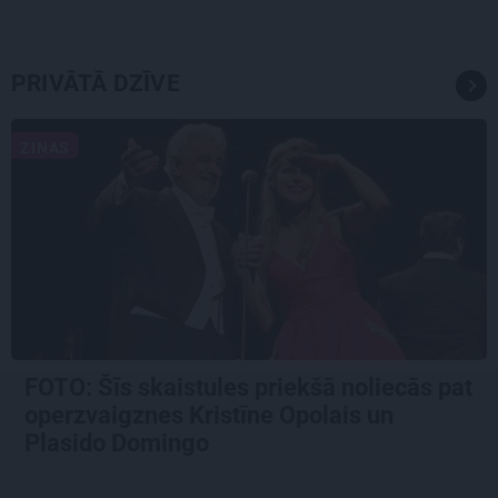
PRIVĀTĀ DZĪVE
ZIŅAS
FOTO: Šīs skaistules priekšā noliecās pat
operzvaigznes Kristīne Opolais un
Plasido Domingo