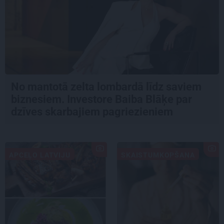
No mantotā zelta lombardā līdz saviem
biznesiem. Investore Baiba Blāķe par
dzīves skarbajiem pagriezieniem
APCEĻO LATVIJU
SKAISTUMKOPŠANA