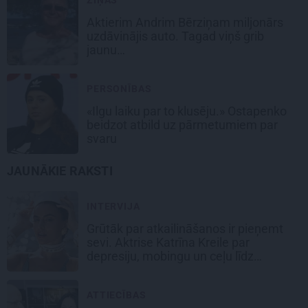
Aktierim Andrim Bērziņam miljonārs
uzdāvinājis auto. Tagad viņš grib
jaunu…
PERSONĪBAS
«Ilgu laiku par to klusēju.» Ostapenko
beidzot atbild uz pārmetumiem par
svaru
JAUNĀKIE RAKSTI
INTERVIJA
Grūtāk par atkailināšanos ir pieņemt
sevi. Aktrise Katrīna Kreile par
depresiju, mobingu un ceļu līdz
lielajām lomām
ATTIECĪBAS