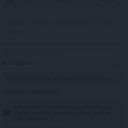
FACEBOOK
DRAUGIEM.LV
WHATSAPP
SABIEDRĪBA
HOKEJS
HOKEJA ČEMPIONĀTS
AKTUĀLI
SPORTS
Publikācijas saturs vai tās jebkāda apjoma daļa ir aizsargāts autortiesību
objekts Autortiesību likuma izpratnē, un tā izmantošana bez izdevēja
atļaujas ir aizliegta. Vairāk lasi
šeit
0 KOMENTĀRI
JAUNĀKIE
Šobrīd komentāru nav. Tavs viedoklis būs pirmais!
PIEVIENOT KOMENTĀRU
Lai pievienotu komentāru autorizējies ar
Santa.lv profilu vai kādu no šiem sociālo
tīklu profiliem.