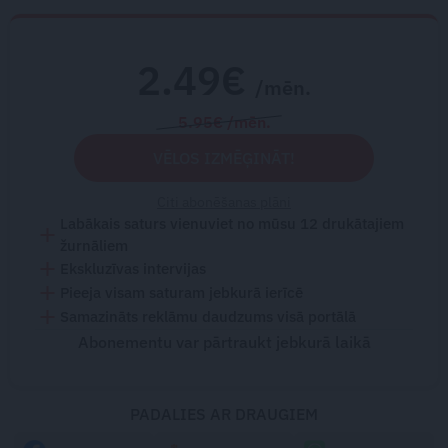
2.49€
/mēn.
5.95€ /mēn.
VĒLOS IZMĒĢINĀT!
Citi abonēšanas plāni
Labākais saturs vienuviet no mūsu 12 drukātajiem
žurnāliem
Ekskluzīvas intervijas
Pieeja visam saturam jebkurā ierīcē
Samazināts reklāmu daudzums visā portālā
Abonementu var pārtraukt jebkurā laikā
PADALIES AR DRAUGIEM