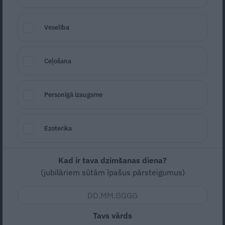
Veselība
Ceļošana
Personīgā izaugsme
Foto: LETA
Seko
Santa.lv Google
Ezoterika
Valsts policija vērtēs, vai nav pārkāptas
epidemioloģiskās drošības prasības Arēnā
Kad ir tava dzimšanas diena?
Rīga, kad viesu ložā Latvijas hokeja
(jubilāriem sūtām īpašus pārsteigumus)
valstsvienības spēli pret Kanādu piektdien
bija ieradušās vērot sabiedrībā zināmas
personas.
Tavs vārds