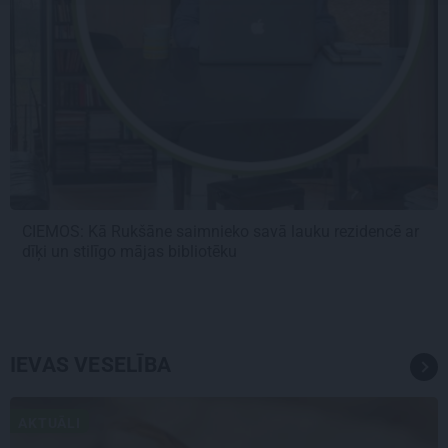
CIEMOS: Kā Rukšāne saimnieko savā lauku rezidencē ar
dīķi un stilīgo mājas bibliotēku
IEVAS VESELĪBA
AKTUĀLI