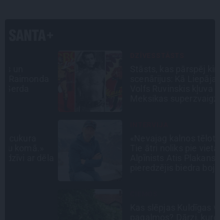
DZĪVESSTĀSTS
Stāsts, kas pārspēj kino
a
scenārijus: Kā Liepājas zēns
Volfs Ruvinskis kļuva par
Meksikas superzvaigzni
INTERVIJA
«Nevajag kalnos tēlot varoņus!
Tie ātri noliks pie vietas.»
la
Alpīnists Atis Plakans, kurš
pieredzējis biedra bojāeju
CIEMOS
Kas slēpjas Kuldīgas vecpilsētas
pagalmos? Dārzi, kuros atļauts