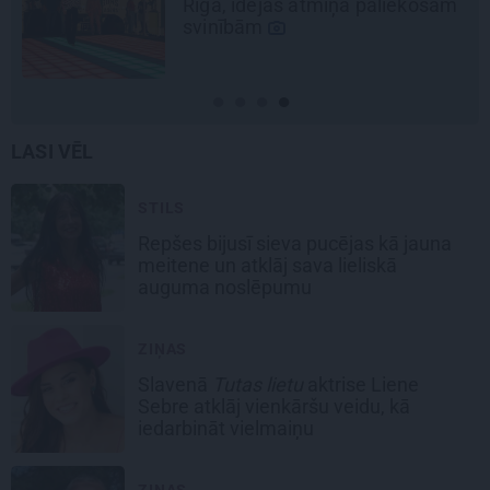
ejas atmiņā paliekošām
m
LASI VĒL
STILS
Repšes bijusī sieva pucējas kā jauna
meitene un atklāj sava lieliskā
auguma noslēpumu
ZIŅAS
Slavenā
Tutas lietu
aktrise Liene
Sebre atklāj vienkāršu veidu, kā
iedarbināt vielmaiņu
ZIŅAS