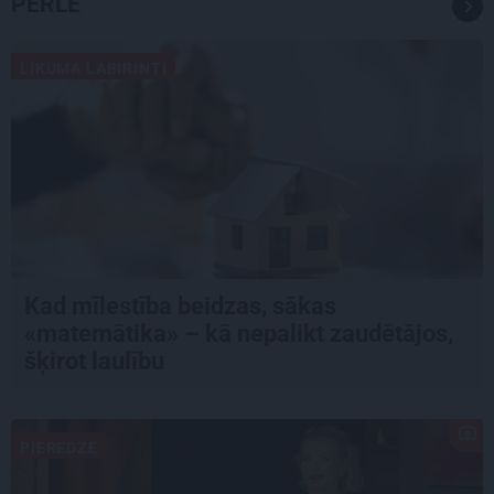
PĒRLE
LIKUMA LABIRINTI
Kad mīlestība beidzas, sākas
«matemātika» – kā nepalikt zaudētājos,
šķirot laulību
PIEREDZE