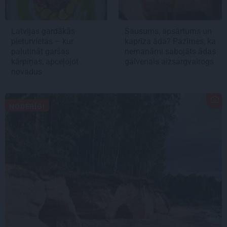
Latvijas gardākās
Sausums, apsārtums un
pieturvietas – kur
kaprīza āda? Pazīmes, ka
palutināt garšas
nemanāmi sabojāts ādas
kārpiņas, apceļojot
galvenais aizsargvairogs
novadus
NODERĪGI