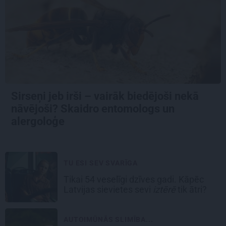
Sirseņi jeb irši – vairāk biedējoši nekā
nāvējoši? Skaidro entomologs un
alergoloģe
TU ESI SEV SVARĪGA
Tikai 54 veselīgi dzīves gadi. Kāpēc
Latvijas sievietes sevi
iztērē
tik ātri?
AUTOIMŪNĀS SLIMĪBA...