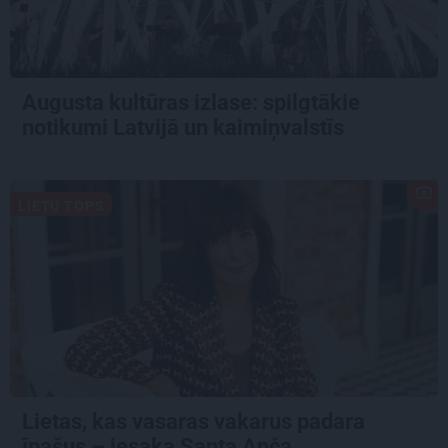
Augusta kultūras izlase: spilgtākie
notikumi Latvijā un kaimiņvalstīs
LIETU TOPS
Lietas, kas vasaras vakarus padara
īpašus – iesaka Santa Anča