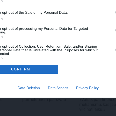
mīlestību
In
Mercede
jaunā el
o opt-out of the Sale of my Personal Data.
pieredzi
In
to opt-out of processing my Personal Data for Targeted
ing.
In
o opt-out of Collection, Use, Retention, Sale, and/or Sharing
ersonal Data that Is Unrelated with the Purposes for which it
lected.
In
CONFIRM
PERSONĪBAS
TIESLIETAS
u
«Ilgu laiku par to
Mārtiņa Bunkus brāl
Data Deletion
Data Access
Privacy Policy
 atklāj
klusēju.» Ostapenko
par Latvijas tiesu
beidzot atbild uz
sistēmas absurdu:
ņu
pārmetumiem par svaru
«Valsts pati finansē
mehānismu, kas ļau
vilcināt laiku.»