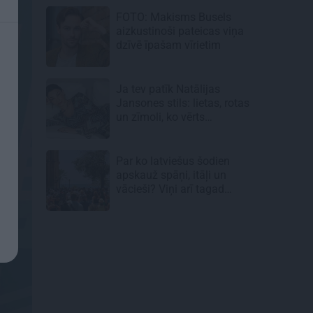
FOTO: Makisms Busels
aizkustinoši pateicas viņa
dzīvē īpašam vīrietim
Ja tev patīk Natālijas
Jansones stils: lietas, rotas
un zīmoli, ko vērts
aizņemties savai ikdienai
Par ko latviešus šodien
apskauž spāņi, itāļi un
vācieši? Viņi arī tagad
gribētu būt Latvijā