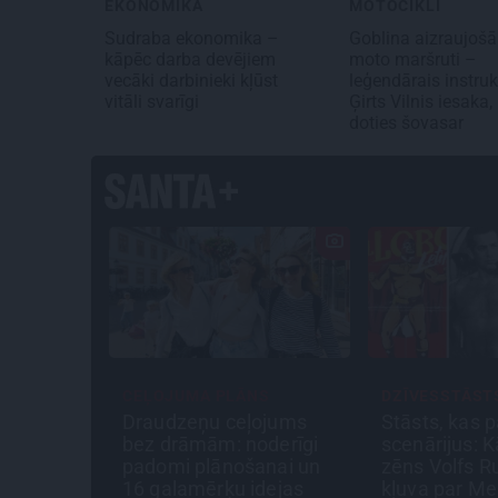
EKONOMIKA
MOTOCIKLI
Sudraba ekonomika –
Goblina aizraujošā
kāpēc darba devējiem
moto maršruti –
vecāki darbinieki kļūst
leģendārais instruk
vitāli svarīgi
Ģirts Vilnis iesaka,
doties šovasar
CEĻOJUMA PLĀNS
DZĪVESSTĀST
imtas
Draudzeņu ceļojums
Stāsts, kas p
as ar
bez drāmām: noderīgi
scenārijus: K
s kā
padomi plānošanai un
zēns Volfs R
ta saruna
16 galamērķu idejas
kļuva par Me