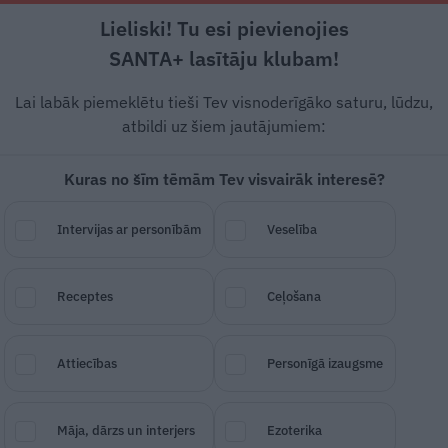
Lieliski! Tu esi pievienojies
Rīga +21°C
Skaidrs, R/DR vējš, 5.87 m/s
SANTA+ lasītāju klubam!
esstils
Auto
Lietu tops
Gadžeti
Vēstur
Lai labāk piemeklētu tieši Tev visnoderīgāko saturu, lūdzu,
atbildi uz šiem jautājumiem:
Kuras no šīm tēmām Tev visvairāk interesē?
par sievietēm, kuras
Intervijas ar personībām
Veselība
et nav redzētas ar mazul
Receptes
Ceļošana
SAGLABĀ RAKSTU
DALĪTIES
28.
Attiecības
Personīgā izaugsme
Māja, dārzs un interjers
Ezoterika