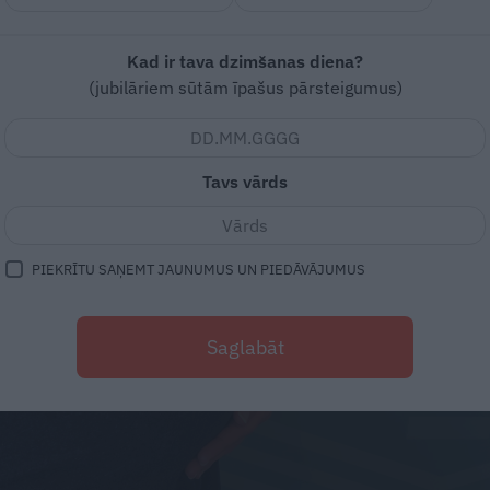
Kad ir tava dzimšanas diena?
(jubilāriem sūtām īpašus pārsteigumus)
Tavs vārds
PIEKRĪTU SAŅEMT JAUNUMUS UN PIEDĀVĀJUMUS
Saglabāt