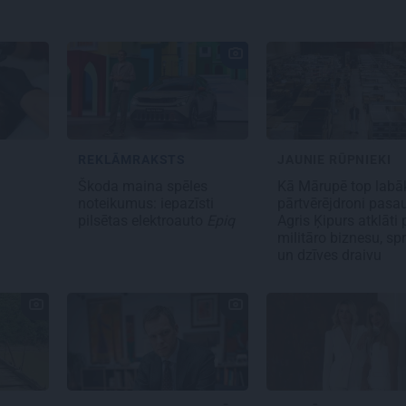
REKLĀMRAKSTS
JAUNIE RŪPNIEKI
s
Škoda maina spēles
Kā Mārupē top labā
noteikumus: iepazīsti
pārtvērējdroni pasau
pilsētas elektroauto
Epiq
Agris Ķipurs atklāti 
militāro biznesu, spr
un dzīves draivu