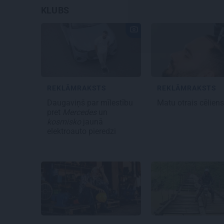
KLUBS
REKLĀMRAKSTS
REKLĀMRAKSTS
Daugaviņš par mīlestību
Matu otrais cēlien
pret
Mercedes
un
kosmisko
jaunā
elektroauto pieredzi