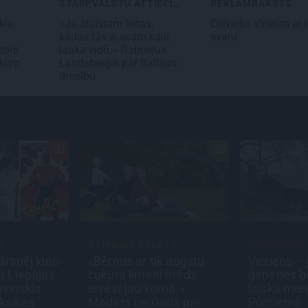
STARPVALSTU ATTIECĪBAS
REKLĀMRAKSTS
kie
«Ja atzīstam lietas,
Ceļvedis vīrietim ar 
kādas tās ir, esam kaili
svaru
tors
lauka vidū.» Gabrieļus
 kurp
Landsberģis par Baltijas
drošību
S
STIPRAIS STĀSTS
ATRADUMS
ārspēj kino
«Bērnus ar tik augstu
Virziens –
ā Liepājas
cukura līmeni mēdz
ģimenes b
uvinskis
ievest jau komā.»
laiskā mie
ksikas
Madara un Gatis par
Pūrciemā