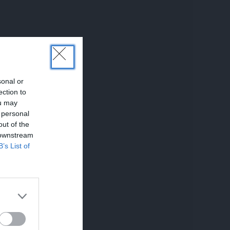
sonal or
ection to
ou may
 personal
out of the
 downstream
B’s List of
AKSTS
REKLĀMRAKSTS
MĀJA
š par
Škoda maina spēles
Līga u