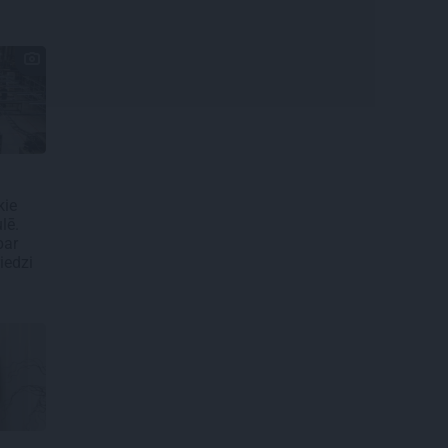
kie
lē.
par
iedzi