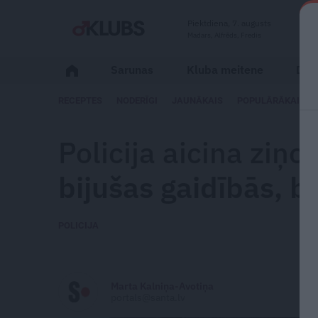
Piektdiena, 7. augusts
Madars, Alfrēds, Fredis
Sarunas
Kluba meitene
Dzīv
RECEPTES
NODERĪGI
JAUNĀKAIS
POPULĀRĀKAIS
Policija aicina ziņot
bijušas gaidībās, b
POLICIJA
Marta Kalniņa-Avotiņa
portals@santa.lv