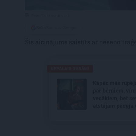
Foto: flickr.com/niaid
Seko
Santa.lv Google
Šis aicinājums saistīts ar neseno tra
NEPALAID GARĀM!
Kāpēc mēs rūpēj
par bērniem, vīru
vecākiem, bet se
atstājam pēdējā 
Skaidro psiholoģ
Marija Ābeltiņa