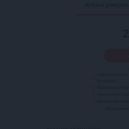
Arhīvs pieejam
Labākais saturs
žurnāliem
Ekskluzīvas inte
Pieeja visam sa
Samazināts rekl
Abonementu