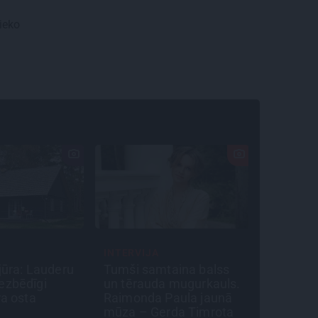
lieko
INTERVIJA
CIEMOS
 jūra: Lauderu
Tumši samtaina balss
Kas slēp
ezbēdīgi
un tērauda mugurkauls.
vecpils
ra osta
Raimonda Paula jaunā
Dārzi, k
mūza – Gerda Timrota
nepieklā