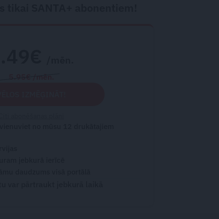
s tikai SANTA+ abonentiem!
2.49€
/mēn.
5.95€ /mēn.
VĒLOS IZMĒĢINĀT!
Citi abonēšanas plāni
 vienuviet no mūsu 12 drukātajiem
rvijas
turam jebkurā ierīcē
āmu daudzums visā portālā
 var pārtraukt jebkurā laikā