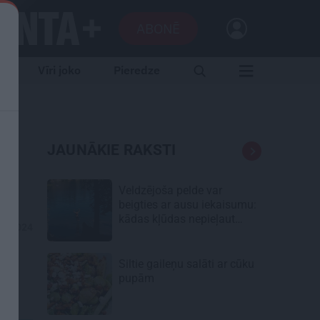
ABONĒ
e
Vīri joko
Pieredze
JAUNĀKIE RAKSTI
i
Veldzējoša pelde var
beigties ar ausu iekaisumu:
kādas kļūdas nepieļaut
03.2024
vasarā?
Siltie gaileņu salāti
ar cūku
pupām