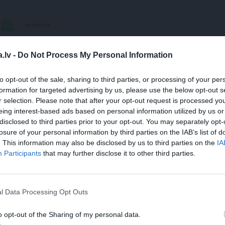
WHATSAPP
.lv -
Do Not Process My Personal Information
IZMEKLĒŠANA
to opt-out of the sale, sharing to third parties, or processing of your per
 aizsargāts autortiesību objekts Autortiesību likuma izpratnē, un tā
formation for targeted advertising by us, please use the below opt-out s
rāk lasi
šeit
r selection. Please note that after your opt-out request is processed y
eing interest-based ads based on personal information utilized by us or
disclosed to third parties prior to your opt-out. You may separately opt-
losure of your personal information by third parties on the IAB’s list of
. This information may also be disclosed by us to third parties on the
IA
Participants
that may further disclose it to other third parties.
l Data Processing Opt Outs
STS
REKLĀMRAKSTS
REKLĀMR
o opt-out of the Sharing of my personal data.
as izlase
Matu otrais cēliens
Daugaviņ