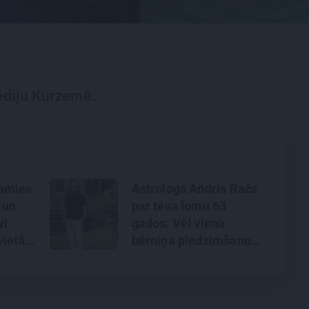
ģēdiju Kurzemē.
amies
Astrologs Andris Račs
 un
par tēva lomu 63
vi
gados: Vēl viena
vietā?
bērniņa piedzimšanu
e
nodefinēju kā brīnumu!