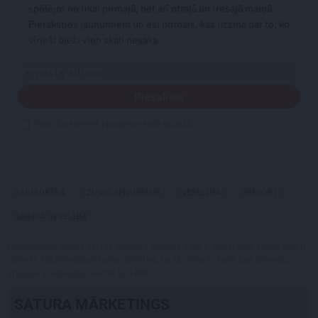
spēlējot ne tikai pirmajā, bet arī otrajā un trešajā maiņā.
Pieraksties jaunumiem un esi pirmais, kas uzzina par to, ko
vīrieši bieži vien skaļi nesaka.
Piesakies
Piekrītu saņemt jaunumus savā epastā
SABIEDRĪBA
ZIŅAS SENIORIEM
VESELĪBA
SENIORI
GARĪGĀ VESELĪBA
Publikācijas saturs vai tās jebkāda apjoma daļa ir aizsargāts autortiesību
objekts Autortiesību likuma izpratnē, un tā izmantošana bez izdevēja
atļaujas ir aizliegta. Vairāk lasi
šeit
SATURA MĀRKETINGS