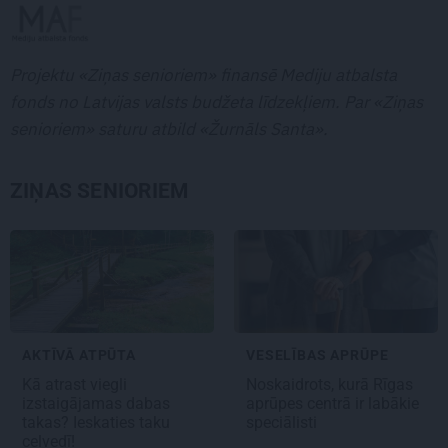
Projektu «Ziņas senioriem» finansē Mediju atbalsta
fonds no Latvijas valsts budžeta līdzekļiem. Par «Ziņas
senioriem» saturu atbild «Žurnāls Santa».
ZIŅAS SENIORIEM
AKTĪVĀ ATPŪTA
VESELĪBAS APRŪPE
Kā atrast viegli
Noskaidrots, kurā Rīgas
izstaigājamas dabas
aprūpes centrā ir labākie
takas? Ieskaties taku
speciālisti
ceļvedī!