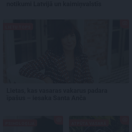
notikumi Latvijā un kaimiņvalstīs
LIETU TOPS
Lietas, kas vasaras vakarus padara
īpašus – iesaka Santa Anča
PSIHOLOĢIJA
ATPŪTA VASARĀ