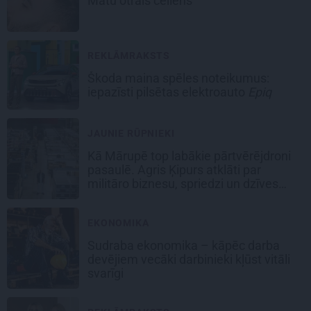
Matu otrais cēliens
REKLĀMRAKSTS
Škoda maina spēles noteikumus:
iepazīsti pilsētas elektroauto
Epiq
JAUNIE RŪPNIEKI
Kā Mārupē top labākie pārtvērējdroni
pasaulē. Agris Ķipurs atklāti par
militāro biznesu, spriedzi un dzīves
draivu
EKONOMIKA
Sudraba ekonomika – kāpēc darba
devējiem vecāki darbinieki kļūst vitāli
svarīgi