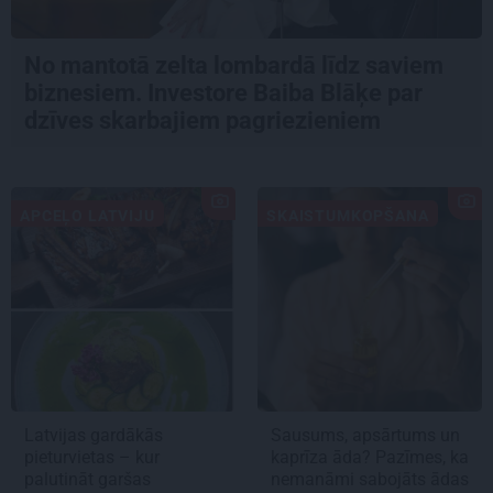
No mantotā zelta lombardā līdz saviem
biznesiem. Investore Baiba Blāķe par
dzīves skarbajiem pagriezieniem
APCEĻO LATVIJU
SKAISTUMKOPŠANA
Latvijas gardākās
Sausums, apsārtums un
pieturvietas – kur
kaprīza āda? Pazīmes, ka
palutināt garšas
nemanāmi sabojāts ādas