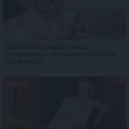
Kad mīlestība beidzas, sākas
«matemātika» – kā nepalikt zaudētājos,
šķirot laulību
PIEREDZE