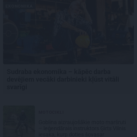
EKONOMIKA
Sudraba ekonomika – kāpēc darba
devējiem vecāki darbinieki kļūst vitāli
svarīgi
MOTOCIKLI
Goblina aizraujošākie moto maršruti
– leģendārais instruktors Ģirts Vilnis
iesaka, kurp doties šovasar