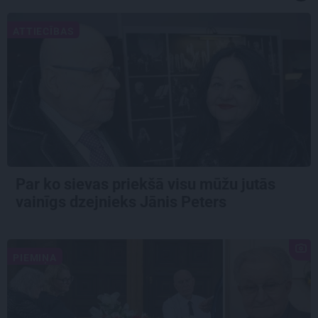
ATTIECĪBAS
Par ko sievas priekšā visu mūžu jutās
vainīgs dzejnieks Jānis Peters
PIEMIŅA