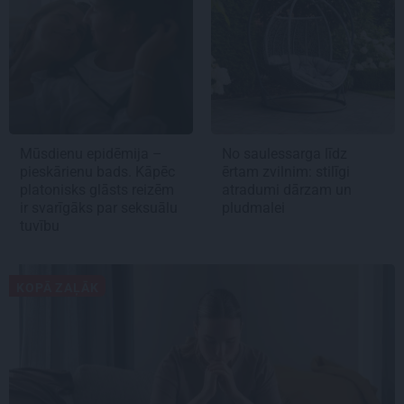
Mūsdienu epidēmija –
No saulessarga līdz
pieskārienu bads. Kāpēc
ērtam zvilnim: stilīgi
platonisks glāsts reizēm
atradumi dārzam un
ir svarīgāks par seksuālu
pludmalei
tuvību
KOPĀ ZAĻĀK