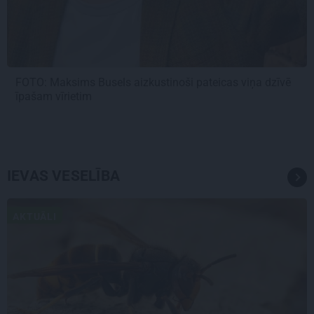
FOTO: Maksims Busels aizkustinoši pateicas viņa dzīvē
īpašam vīrietim
IEVAS VESELĪBA
AKTUĀLI