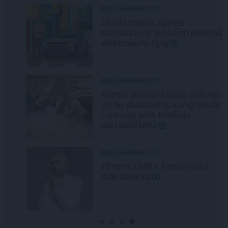
REKLĀMRAKSTS
Škoda maina spēles
noteikumus: iepazīsti pilsētas
elektroauto
Epiq
REKLĀMRAKSTS
Kamēr dāmas bauda miljoniem
ziedu skaistumu, kungi atklāj
Lietuvas alus tradīciju
galvaspilsētu
REKLĀMRAKSTS
Pēteris Zālītis: Esmu prāta
mākslinieks