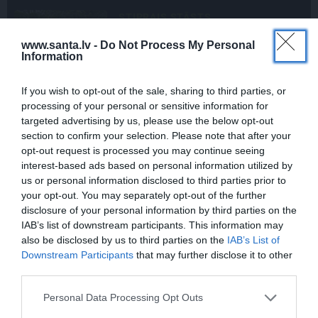
PERSONĪBAS
Noklusētās dzimtas saites,
www.santa.lv -
Do Not Process My Personal
attiecības ar brāli un 7. bērns kā
Information
la
brīnums: atklāta saruna ar Andri
Raču
If you wish to opt-out of the sale, sharing to third parties, or
processing of your personal or sensitive information for
INTERVIJA
targeted advertising by us, please use the below opt-out
Grūtāk par atkailināšanos ir
section to confirm your selection. Please note that after your
a
pieņemt sevi. Aktrise Katrīna
opt-out request is processed you may continue seeing
Kreile par depresiju, mobingu un
interest-based ads based on personal information utilized by
ceļu līdz lielajām lomām
us or personal information disclosed to third parties prior to
your opt-out. You may separately opt-out of the further
disclosure of your personal information by third parties on the
CEĻOJUMA PLĀNS
IAB’s list of downstream participants. This information may
Draudzeņu ceļojums bez
also be disclosed by us to third parties on the
IAB’s List of
drāmām: noderīgi padomi
Downstream Participants
that may further disclose it to other
plānošanai un 16 galamērķu
third parties.
idejas
Personal Data Processing Opt Outs