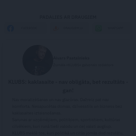
PADALIES AR DRAUGIEM
WHATSAPP
FACEBOOK
DRAUGIEM.LV
Aivars Pastalnieks
Žurnāla «KLUBS» galvenais redaktors
KLUBS: kaklasaite - nav obligāta, bet rezultāts -
gan!
Nav moralizēšanas un nav glazūras. Dažreiz pat nav
komforta. Nesapucētas domas, dzīvesstils un bizness bez
kaklasaites iztaisnošanas.
Sarunas ar uzņēmējiem, politiķiem, sportistiem, kultūras
cilvēkiem, kuri runā tieši valodu un ceļ valsti augšup.
KLUBS meklē tos, kuri politikā un citās jomās dod rezulātu,