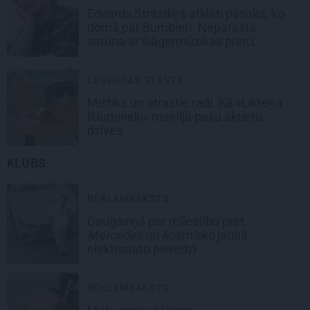
Edvards Strazdiņš atklāti pasaka, ko
domā par Bumbieri. Neparasta
saruna ar šlāgermūzikas princi
LEĢENDAS STĀSTS
Mistika un atrastie radi. Kā «Likteņa
līdumnieki» mainīja pašu aktieru
dzīves
KLUBS
REKLĀMRAKSTS
Daugaviņš par mīlestību pret
Mercedes
un
kosmisko
jaunā
elektroauto pieredzi
REKLĀMRAKSTS