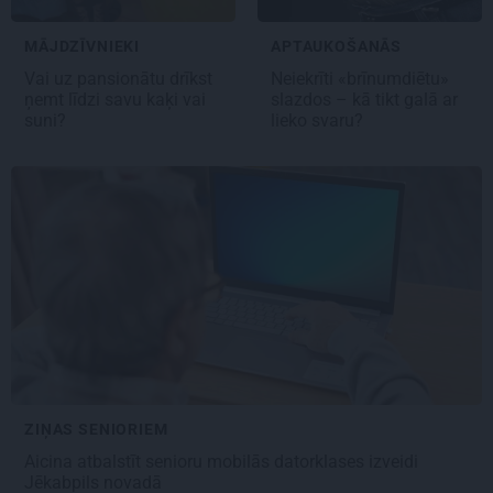
MĀJDZĪVNIEKI
APTAUKOŠANĀS
Vai uz pansionātu drīkst
Neiekrīti «brīnumdiētu»
ņemt līdzi savu kaķi vai
slazdos – kā tikt galā ar
suni?
lieko svaru?
ZIŅAS SENIORIEM
Aicina atbalstīt senioru mobilās datorklases izveidi
Jēkabpils novadā