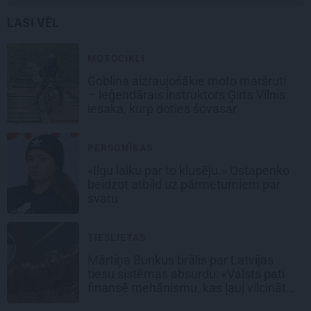
LASI VĒL
MOTOCIKLI
Goblina aizraujošākie moto maršruti
– leģendārais instruktors Ģirts Vilnis
iesaka, kurp doties šovasar
PERSONĪBAS
«Ilgu laiku par to klusēju.» Ostapenko
beidzot atbild uz pārmetumiem par
svaru
TIESLIETAS
Mārtiņa Bunkus brālis par Latvijas
tiesu sistēmas absurdu: «Valsts pati
finansē mehānismu, kas ļauj vilcināt
laiku.»