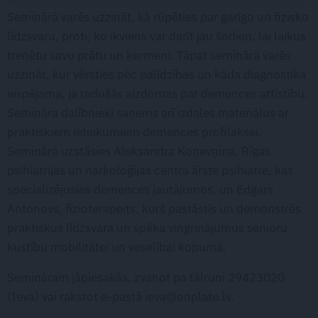
Seminārā varēs uzzināt, kā rūpēties par garīgo un fizisko
līdzsvaru, proti, ko ikviens var darīt jau šodien, lai laikus
trenētu savu prātu un ķermeni. Tāpat seminārā varēs
uzzināt, kur vērsties pēc palīdzības un kāda diagnostika
iespējama, ja radušās aizdomas par demences attīstību.
Semināra dalībnieki saņems arī izdales materiālus ar
praktiskiem ieteikumiem demences profilaksei.
Seminārā uzstāsies Aleksandra Koņevņina, Rīgas
psihiatrijas un narkoloģijas centra ārste psihiatre, kas
specializējusies demences jautājumos, un Edgars
Antonovs, fizioterapeits, kurš pastāstīs un demonstrēs
praktiskus līdzsvara un spēka vingrinājumus senioru
kustību mobilitātei un veselībai kopumā.
Semināram jāpiesakās, zvanot pa tālruni 29423020
(Ieva) vai rakstot e-pastā
ieva@onplate.lv
.