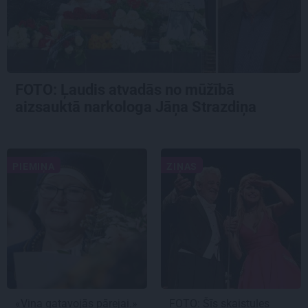
FOTO: Ļaudis atvadās no mūžībā
aizsauktā narkologa Jāņa Strazdiņa
PIEMIŅA
ZIŅAS
«Viņa gatavojās pārejai.»
FOTO: Šīs skaistules