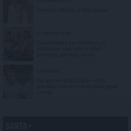
REKLĀMRAKSTS
Ceļvedis vīrietim ar lieko svaru
KLUBA MEITENE
Divas Beātes par vīriešiem un
randiņiem: «Sievietei ir jābūt
princesei, par kuru cīnās»
PASĀKUMI
Kur ķert emocijas jūlijā – četri
grandiozi koncerti un festivāli tepat
Latvijā