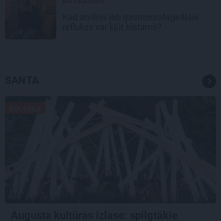
NOSKAIDRO
Kad atvilnis jeb gastroezofageālais
reflukss var kļūt bīstams?
SANTA
KULTŪRA
Augusta kultūras izlase: spilgtākie