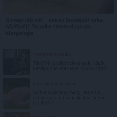
Sirseņi jeb irši – vairāk biedējoši nekā
nāvējoši? Skaidro entomologs un
alergoloģe
TU ESI SEV SVARĪGA
Tikai 54 veselīgi dzīves gadi. Kāpēc
Latvijas sievietes sevi
iztērē
tik ātri?
AUTOIMŪNĀS SLIMĪBA...
Sarkanā plakanā mezgliņēde: kā
rīkoties, ja ārstēšana ilgstoši nedod
rezultātu?