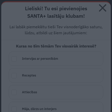
Abonē
Lieliski! Tu esi pievienojies
SANTA+ lasītāju klubam!
RECEPTES
NODERĪGI
JAUNĀKAIS
POPULĀRĀKAIS
Lai labāk piemeklētu tieši Tev visnoderīgāko saturu,
Norisināsies seminārs par
lūdzu, atbildi uz šiem jautājumiem:
demenci
Kuras no šīm tēmām Tev visvairāk interesē?
SABIEDRĪBA
22.09.2022
Intervijas ar personībām
Ievas Padomu Avīze
Receptes
Attiecības
Māja, dārzs un interjers