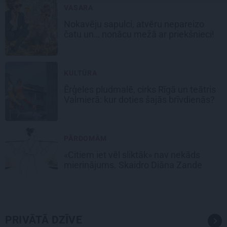
VASARA
Nokavēju sapulci, atvēru nepareizo
čatu un… nonācu mežā ar priekšnieci!
KULTŪRA
Ērģeles pludmalē, cirks Rīgā un teātris
Valmierā: kur doties šajās brīvdienās?
PĀRDOMĀM
«Citiem iet vēl sliktāk» nav nekāds
mierinājums. Skaidro Diāna Zande
PRIVĀTĀ DZĪVE