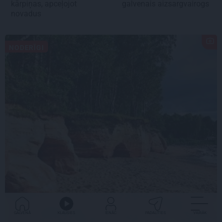
kārpiņas, apceļojot
galvenais aizsargvairogs
novadus
NODERĪGI
GALVENĀ
KLAUSIES
IENĀC
PADALĪTIES
VAIRĀK