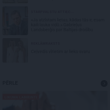
STARPVALSTU ATTIEC...
«Ja atzīstam lietas, kādas tās ir, esam
kaili lauka vidū.» Gabrieļus
Landsberģis par Baltijas drošību
REKLĀMRAKSTS
Ceļvedis vīrietim ar lieko svaru
PĒRLE
LIKUMA LABIRINTI