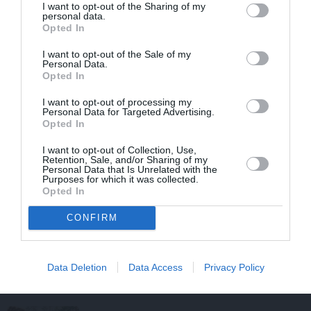
I want to opt-out of the Sharing of my
personal data.
Opted In
IEVA
I want to opt-out of the Sale of my
Personal Data.
Opted In
STILA NOSLĒPUMI
I want to opt-out of processing my
Personal Data for Targeted Advertising.
Opted In
I want to opt-out of Collection, Use,
Retention, Sale, and/or Sharing of my
Personal Data that Is Unrelated with the
Purposes for which it was collected.
Opted In
CONFIRM
Ja tev patīk Natālijas Jansones stils:
lietas, rotas un zīmoli, ko vērts
aizņemties savai ikdienai
Data Deletion
Data Access
Privacy Policy