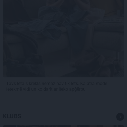
Tavs lētais krekls nemaz nav tik lēts. Kā ātrā mode
ietekmē vidi un ko darīt ar lieko apģērbu
KLUBS