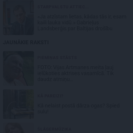
STARPVALSTU ATTIEC...
«Ja atzīstam lietas, kādas tās ir, esam
kaili lauka vidū.» Gabrieļus
Landsberģis par Baltijas drošību
JAUNĀKIE RAKSTI
PIEMIŅAS STĀSTS
FOTO:
Vijas Artmanes meita
ļauj
ielūkoties aktrises vasarnīcā. Tik
daudz atmiņu…
KĀ PAREIZI?
Kā nelaist postā dārza ogas? Spied
sulu!
ŠLĀGERMŪZIKA