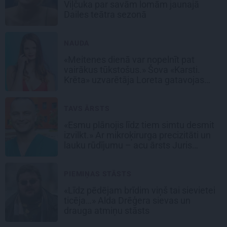
Viļčuka par savām lomām jaunajā
Dailes teātra sezonā
NAUDA
«Meitenes dienā var nopelnīt pat
vairākus tūkstošus.» Šova «Karsti.
Krēta» uzvarētāja Loreta gatavojas
sapņu darbam
TAVS ĀRSTS
«Esmu plānojis līdz tiem simtu desmit
izvilkt.» Ar mikroķirurga precizitāti un
lauku rūdījumu – acu ārsts Juris
Vanags
PIEMIŅAS STĀSTS
«Līdz pēdējam brīdim viņš tai sievietei
ticēja…» Alda Drēģera sievas un
drauga atmiņu stāsts