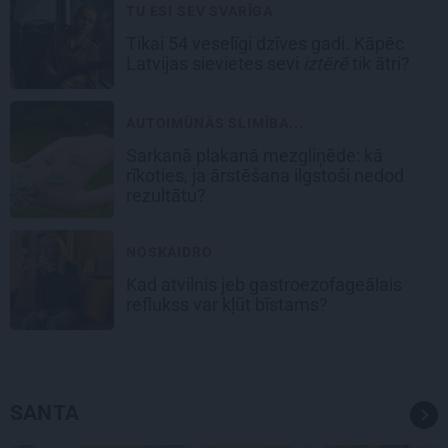
TU ESI SEV SVARĪGA
Tikai 54 veselīgi dzīves gadi. Kāpēc
Latvijas sievietes sevi
iztērē
tik ātri?
AUTOIMŪNĀS SLIMĪBA...
Sarkanā plakanā mezgliņēde: kā
rīkoties, ja ārstēšana ilgstoši nedod
rezultātu?
NOSKAIDRO
Kad atvilnis jeb gastroezofageālais
reflukss var kļūt bīstams?
SANTA