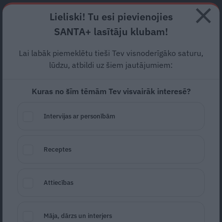
Abonē
Lieliski! Tu esi pievienojies
SANTA+ lasītāju klubam!
RECEPTES
NODERĪGI
JAUNĀKAIS
POPULĀRĀKAIS
Lai labāk piemeklētu tieši Tev visnoderīgāko saturu,
Miris Putina draugs un
lūdzu, atbildi uz šiem jautājumiem:
leģendārā raidījuma «Jautro
Kuras no šīm tēmām Tev visvairāk interesē?
un atjautīgo klubs» vadītājs
Intervijas ar personībām
Masļakovs
KRIEVIJA
08.09.2024
Receptes
Marta Kalniņa-Avotiņa
portals@santa.lv
Attiecības
Māja, dārzs un interjers