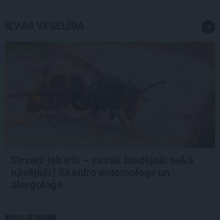
IEVAS VESELĪBA
AKTUĀLI
Sirseņi jeb irši – vairāk biedējoši nekā
nāvējoši? Skaidro entomologs un
alergoloģe