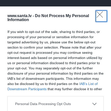
www.santa.lv -
Do Not Process My Personal
STILS
ATMIŅU STĀSTS
Information
If you wish to opt-out of the sale, sharing to third parties, or
processing of your personal or sensitive information for
targeted advertising by us, please use the below opt-out
section to confirm your selection. Please note that after your
opt-out request is processed you may continue seeing
interest-based ads based on personal information utilized by
us or personal information disclosed to third parties prior to
Mīlgrāve parāda, kādu
Krodera mūza Indra Briķe
your opt-out. You may separately opt-out of the further
stila odziņu aizņēmusies
izstāsta, kā režisors
disclosure of your personal information by third parties on the
no Laimas Vaikules. Jau
mainīja viņas likteni
IAB’s list of downstream participants. This information may
sen tādu gribējusi!
also be disclosed by us to third parties on the
IAB’s List of
Downstream Participants
that may further disclose it to other
third parties.
PIEMIŅAS STĀSTS
Personal Data Processing Opt Outs