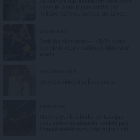
Kā Mārupē top labākie pārtvērējdroni
pasaulē. Agris Ķipurs atklāti par
militāro biznesu, spriedzi un dzīves
draivu
EKONOMIKA
Sudraba ekonomika – kāpēc darba
devējiem vecāki darbinieki kļūst vitāli
svarīgi
REKLĀMRAKSTS
Ceļvedis vīrietim ar lieko svaru
TIESLIETAS
Mārtiņa Bunkus brālis par Latvijas
tiesu sistēmas absurdu: «Valsts pati
finansē mehānismu, kas ļauj vilcināt
laiku.»