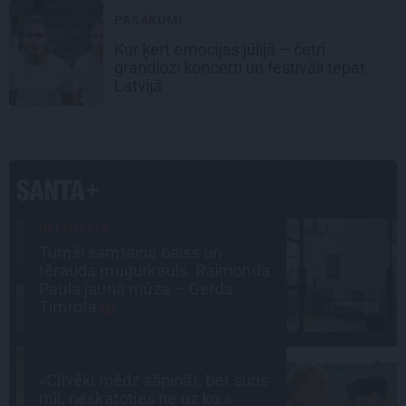
PASĀKUMI
Kur ķert emocijas jūlijā – četri
grandiozi koncerti un festivāli tepat
Latvijā
PROFESIONĀLS INTERJERS
Ciemos: Eklektika bez haosa –
a
estēta mājoklis ar skatu uz
Rīgas centra jumtiem
LEĢENDAS STĀSTS
s
Mistika un atrastie radi. Kā
«Likteņa līdumnieki» mainīja