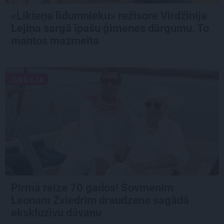
«Likteņa līdumnieku» režisore Virdžīnija
Lejiņa sargā īpašu ģimenes dārgumu. To
mantos mazmeita
JUBILEJA
Pirmā reize 70 gados! Šovmenim
Leonam Zviedrim draudzene sagādā
ekskluzīvu dāvanu