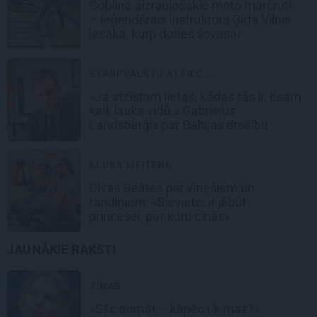
Goblina aizraujošākie moto maršruti
– leģendārais instruktors Ģirts Vilnis
iesaka, kurp doties šovasar
STARPVALSTU ATTIEC...
«Ja atzīstam lietas, kādas tās ir, esam
kaili lauka vidū.» Gabrieļus
Landsberģis par Baltijas drošību
KLUBA MEITENE
Divas Beātes par vīriešiem un
randiņiem: «Sievietei ir jābūt
princesei, par kuru cīnās»
JAUNĀKIE RAKSTI
ZIŅAS
«Sāc domāt – kāpēc tik maz?»