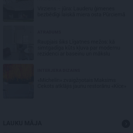
Virziens – jūra: Lauderu ģimenes
bezbēdīgi laiskā miera osta Pūrciemā
ATRADUMS
Raupjais šiks Līgatnes mežos: kā
simtgadīga kūts kļuva par modernu
rezidenci ar baseinu un mākslu
INTERJERA DIZAINS
«Michelin» zvaigžņotais Maksims
Cekots atklājis jaunu restorānu «Kíce»
LAUKU MĀJA