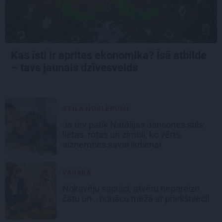
Kas īsti ir aprites ekonomika? Īsā atbilde
– tavs jaunais dzīvesveids
STILA NOSLĒPUMI
Ja tev patīk Natālijas Jansones stils:
lietas, rotas un zīmoli, ko vērts
aizņemties savai ikdienai
VASARA
Nokavēju sapulci, atvēru nepareizo
čatu un… nonācu mežā ar priekšnieci!