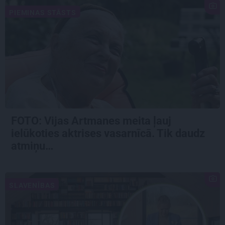
PIEMIŅAS STĀSTS
FOTO:
Vijas Artmanes meita
ļauj
ielūkoties aktrises vasarnīcā. Tik daudz
atmiņu…
SLAVENĪBAS