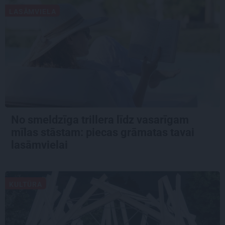
LASĀMVIELA
No smeldzīga trillera līdz vasarīgam
mīlas stāstam: piecas grāmatas tavai
lasāmvielai
KULTŪRA