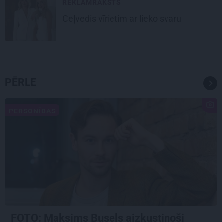
REKLĀMRAKSTS
Ceļvedis vīrietim ar lieko svaru
PĒRLE
PERSONĪBAS
FOTO: Maksims Busels aizkustinoši