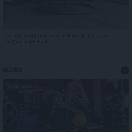
No saulessarga līdz ērtam zvilnim: stilīgi atradumi
dārzam un pludmalei
KLUBS
EKONOMIKA