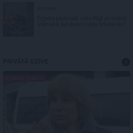
KULTŪRA
Ērģeles pludmalē, cirks Rīgā un teātris
Valmierā: kur doties šajās brīvdienās?
PRIVĀTĀ DZĪVE
DZIMTAS STĀSTS