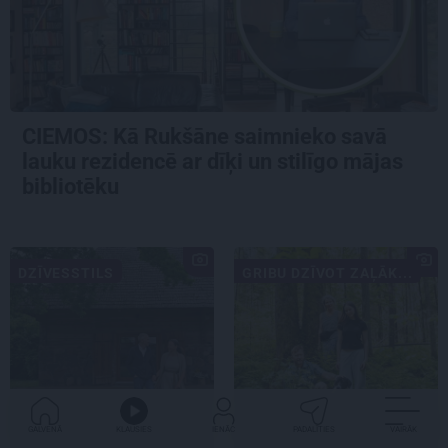
CIEMOS: Kā Rukšāne saimnieko savā
lauku rezidencē ar dīķi un stilīgo mājas
bibliotēku
DZĪVESSTILS
GRIBU DZĪVOT ZAĻĀK...
GALVENĀ
KLAUSIES
IENĀC
PADALĪTIES
VAIRĀK