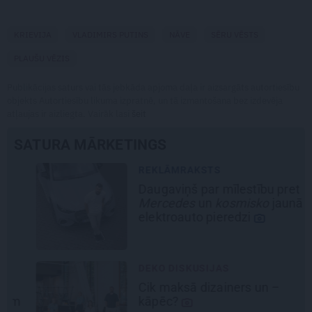
KRIEVIJA
VLADIMIRS PUTINS
NĀVE
SĒRU VĒSTS
PLAUŠU VĒZIS
Publikācijas saturs vai tās jebkāda apjoma daļa ir aizsargāts autortiesību
objekts Autortiesību likuma izpratnē, un tā izmantošana bez izdevēja
atļaujas ir aizliegta. Vairāk lasi
šeit
SATURA MĀRKETINGS
REKLĀMRAKSTS
Daugaviņš par mīlestību pret
Mercedes
un
kosmisko
jaunā
elektroauto pieredzi
DEKO DISKUSIJAS
Cik maksā dizainers un –
kāpēc?