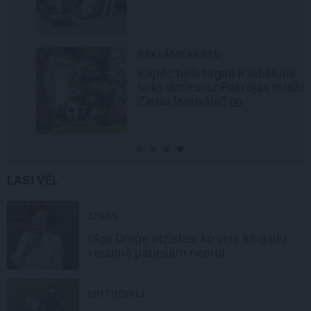
REKLĀMRAKSTS
Kāpēc tieši tagad ir labākais
laiks doties uz Pakrojas muižas
Ziedu festivālu?
LASI VĒL
ZIŅAS
Olga Dreģe atzīstas, ko viņa 88 gadu
vecumā patiešām neprot
MOTOCIKLI