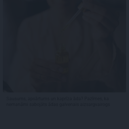
Sausums, apsārtums un kaprīza āda? Pazīmes, ka
nemanāmi sabojāts ādas galvenais aizsargvairogs