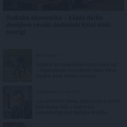
Sudraba ekonomika – kāpēc darba
devējiem vecāki darbinieki kļūst vitāli
svarīgi
MOTOCIKLI
Goblina aizraujošākie moto maršruti
– leģendārais instruktors Ģirts Vilnis
iesaka, kurp doties šovasar
STARPVALSTU ATTIEC...
«Ja atzīstam lietas, kādas tās ir, esam
kaili lauka vidū.» Gabrieļus
Landsberģis par Baltijas drošību