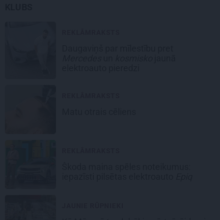
KLUBS
REKLĀMRAKSTS
Daugaviņš par mīlestību pret
Mercedes
un
kosmisko
jaunā
elektroauto pieredzi
REKLĀMRAKSTS
Matu otrais cēliens
REKLĀMRAKSTS
Škoda maina spēles noteikumus:
iepazīsti pilsētas elektroauto
Epiq
JAUNIE RŪPNIEKI