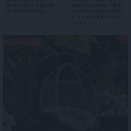
vakarus padara īpašus –
pieskārienu bads. Kāpēc
iesaka Santa Anča
platonisks glāsts reizēm
ir svarīgāks par seksuālu
tuvību
ATPŪTA VASARĀ