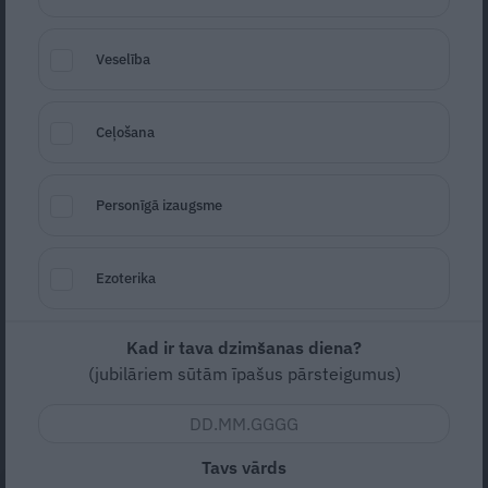
Veselība
Ceļošana
Personīgā izaugsme
Foto: Instagram
Seko
Santa.lv Google
Ezoterika
Pēc ilgas slimības svētdien 82 gadu vecumā
miris Krievijas TV zvaigzne Aleksandrs
Kad ir tava dzimšanas diena?
Masļakovs, kurš daudzus gadus vadīja
(jubilāriem sūtām īpašus pārsteigumus)
leģendāro raidījumu «Jautro un atjautīgo
klubs».
Tavs vārds