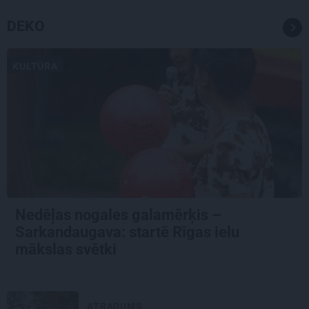
DEKO
KULTŪRA
Nedēļas nogales galamērķis –
Sarkandaugava: startē Rīgas ielu
mākslas svētki
ATRADUMS