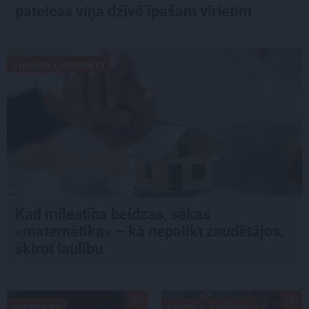
pateicas viņa dzīvē īpašam vīrietim
LIKUMA LABIRINTI
Kad mīlestība beidzas, sākas
«matemātika» – kā nepalikt zaudētājos,
šķirot laulību
PIEREDZE
APCEĻO LATVIJU