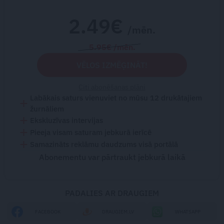
2.49€
/mēn.
5.95€ /mēn.
VĒLOS IZMĒĢINĀT!
Citi abonēšanas plāni
Labākais saturs vienuviet no mūsu 12 drukātajiem
žurnāliem
Ekskluzīvas intervijas
Pieeja visam saturam jebkurā ierīcē
Samazināts reklāmu daudzums visā portālā
Abonementu var pārtraukt jebkurā laikā
PADALIES AR DRAUGIEM
FACEBOOK
DRAUGIEM.LV
WHATSAPP