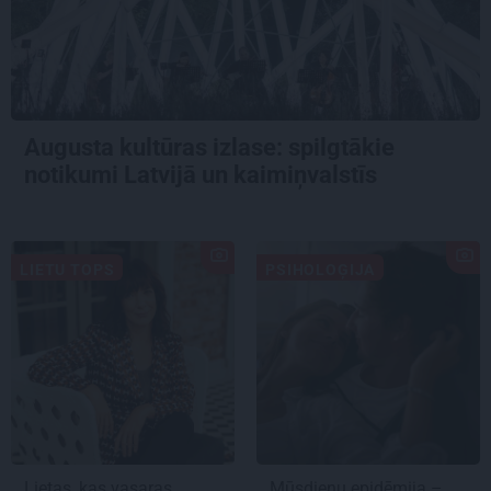
Augusta kultūras izlase: spilgtākie
notikumi Latvijā un kaimiņvalstīs
LIETU TOPS
PSIHOLOĢIJA
Lietas, kas vasaras
Mūsdienu epidēmija –