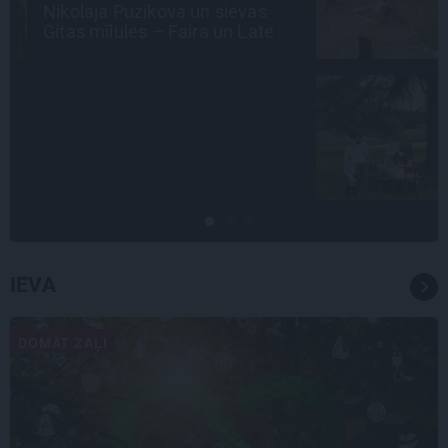
pašu aktieru dzīves
CIEMOS
«Vectēvam vajadzēja to vērienu
būvējot.» Kā Grišānu ģimene
atjauno senās dzimtas mājas
IEVA
DOMĀT ZAĻI