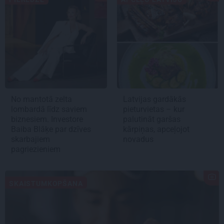
No mantotā zelta
Latvijas gardākās
lombardā līdz saviem
pieturvietas – kur
biznesiem. Investore
palutināt garšas
Baiba Blāķe par dzīves
kārpiņas, apceļojot
skarbajiem
novadus
pagriezieniem
SKAISTUMKOPŠANA