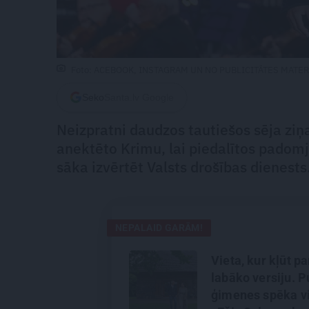
Foto: ACEBOOK, INSTAGRAM UN NO PUBLICITĀTES MATE
Seko
Santa.lv Google
Neizpratni daudzos tautiešos sēja ziņa
anektēto Krimu, lai piedalītos padomj
sāka izvērtēt Valsts drošības dienests
NEPALAID GARĀM!
Vieta, kur kļūt p
labāko versiju. P
ģimenes spēka vi