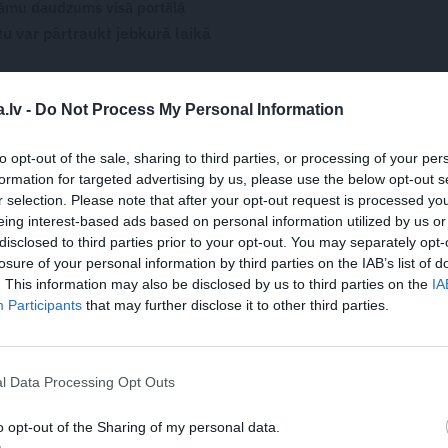
āmu daudzums visā portālā
 var pārtraukt jebkurā laikā
.lv -
Do Not Process My Personal Information
WHATSAPP
to opt-out of the sale, sharing to third parties, or processing of your per
formation for targeted advertising by us, please use the below opt-out s
r selection. Please note that after your opt-out request is processed y
eing interest-based ads based on personal information utilized by us or
S
PADOMJU LAIKI
disclosed to third parties prior to your opt-out. You may separately opt-
losure of your personal information by third parties on the IAB’s list of
 aizsargāts autortiesību objekts Autortiesību likuma izpratnē, un tā
. This information may also be disclosed by us to third parties on the
IA
rāk lasi
šeit
Participants
that may further disclose it to other third parties.
JA
s!
l Data Processing Opt Outs
o opt-out of the Sharing of my personal data.