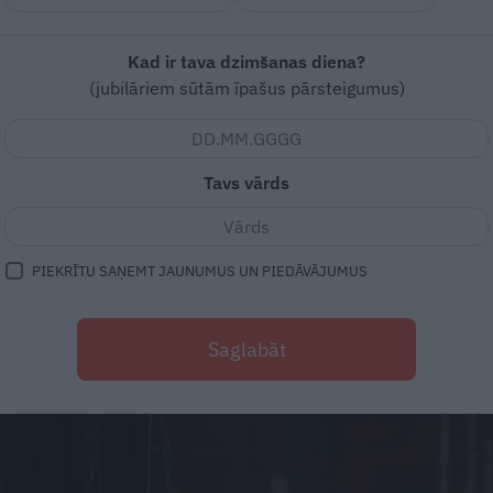
Kad ir tava dzimšanas diena?
(jubilāriem sūtām īpašus pārsteigumus)
Tavs vārds
PIEKRĪTU SAŅEMT JAUNUMUS UN PIEDĀVĀJUMUS
Saglabāt