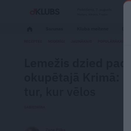
Piektdiena, 7. augusts
Madars, Alfrēds, Fredis
Sarunas
Kluba meitene
Dzīv
RECEPTES
NODERĪGI
JAUNĀKAIS
POPULĀRĀKAIS
Lemežis dzied pad
okupētajā Krimā:
M
tur, kur vēlos
SABIEDRĪBA
Zane Piļka