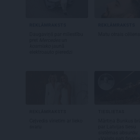
REKLĀMRAKSTS
REKLĀMRAKSTS
Daugaviņš par mīlestību
Matu otrais cēlien
pret
Mercedes
un
kosmisko
jaunā
elektroauto pieredzi
REKLĀMRAKSTS
TIESLIETAS
Ceļvedis vīrietim ar lieko
Mārtiņa Bunkus brā
svaru
par Latvijas tiesu
sistēmas absurdu:
«Valsts pati finans