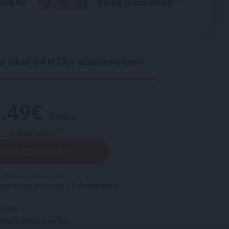
astā
Paula jaunā mūza –
Gerda Timrota
s tikai SANTA+ abonentiem!
2.49€
/mēn.
5.95€ /mēn.
VĒLOS IZMĒĢINĀT!
Citi abonēšanas plāni
 vienuviet no mūsu 12 drukātajiem
rvijas
turam jebkurā ierīcē