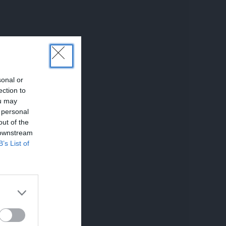
sonal or
ection to
ou may
 personal
out of the
 downstream
B’s List of
UNĀKIE