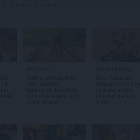
MOTOCIKLI
KLUBA MEITENE
ākie
Goblina aizraujošākie
Divas Beātes par
ulē.
moto maršruti –
vīriešiem un randiņ
 par
leģendārais instruktors
«Sievietei ir jābūt
priedzi
Ģirts Vilnis iesaka, kurp
princesei, par kuru
doties šovasar
cīnās»