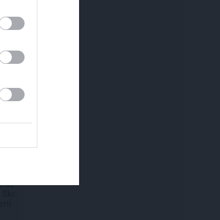
em.
MĀJA
REKLĀMRAKSTS
Līga un Ēriks būvē savu
Pirts sezonas iz
s
sapņu māju: Brīdis, kad
būvobjektā ienāk māju
izjūta