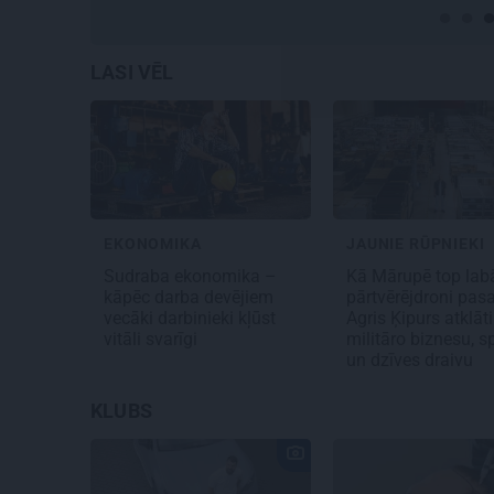
LASI VĒL
EKONOMIKA
JAUNIE RŪPNIEKI
Sudraba ekonomika –
Kā Mārupē top lab
kāpēc darba devējiem
pārtvērējdroni pasa
vecāki darbinieki kļūst
Agris Ķipurs atklāti
vitāli svarīgi
militāro biznesu, s
un dzīves draivu
KLUBS