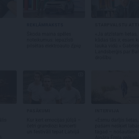
REKLĀMRAKSTS
s
Škoda maina spēles
«Ja atzīstam lietas,
noteikumus: iepazīsti
kādas tās ir, esam ka
pilsētas elektroauto
Epiq
lauka vidū.» Gabrieļ
Landsberģis par Bal
drošību
PASĀKUMI
INTERVIJA
lis
Kur ķert emocijas jūlijā –
«Esmu darījis lietas,
četri grandiozi koncerti
pašam nešķiet laba
un festivāli tepat Latvijā
tagad – nošauties?
ē
Aināra Ērgļa grēks