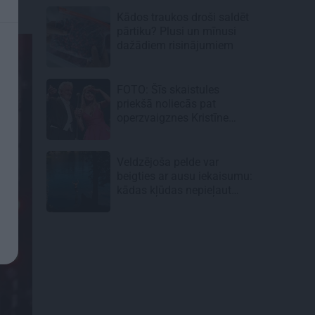
Kādos traukos droši saldēt
pārtiku? Plusi un mīnusi
dažādiem risinājumiem
FOTO: Šīs skaistules
priekšā noliecās pat
operzvaigznes Kristīne
Opolais un Plasido
Domingo
Veldzējoša pelde var
beigties ar ausu iekaisumu:
kādas kļūdas nepieļaut
vasarā?