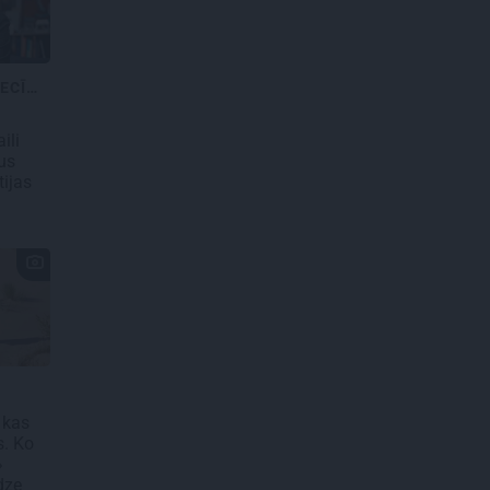
STARPVALSTU ATTIECĪBAS
ili
us
tijas
 kas
s. Ko
»
ūdze