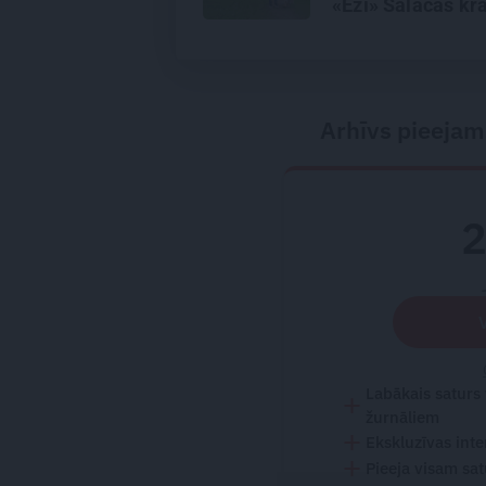
«Eži» Salacas kr
Arhīvs pieejam
Labākais saturs
žurnāliem
Ekskluzīvas inte
Pieeja visam sa