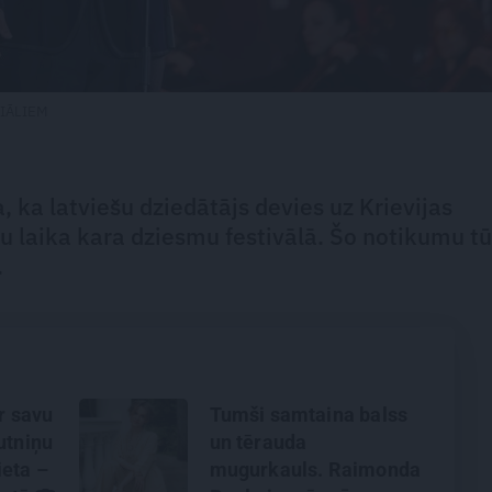
RIĀLIEM
, ka latviešu dziedātājs devies uz Krievijas
u laika kara dziesmu festivālā. Šo notikumu t
.
ar savu
Tumši samtaina balss
utniņu
un tērauda
eta –
mugurkauls. Raimonda