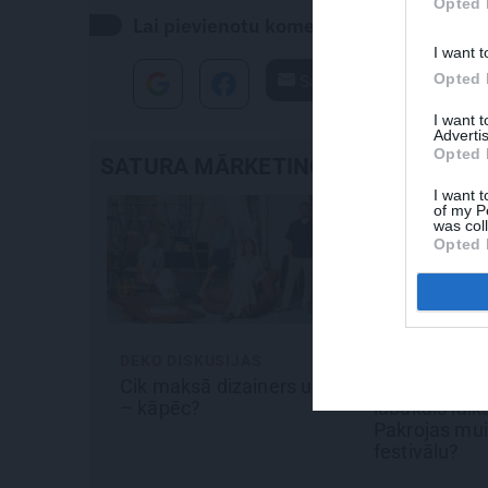
Opted 
Lai pievienotu komentāru autorizējies ar
I want t
Opted 
Santa.lv
I want 
Advertis
Opted 
SATURA MĀRKETINGS
I want t
of my P
was col
Opted 
DEKO DISKUSIJAS
REKLĀMRAKSTS
Cik maksā dizainers un
Kāpēc tieši tagad ir
– kāpēc?
labākais laiks doties 
Pakrojas muižas Zie
festivālu?