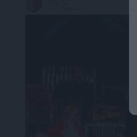
žurnāliste
zane.pilka@santa.lv