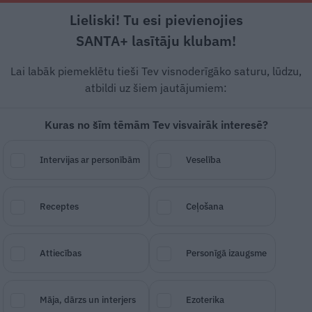
Lieliski! Tu esi pievienojies
Rīga +21°C
Daļēji apmācies, R vējš, 5.91 m/s
SANTA+ lasītāju klubam!
esstils
Auto
Lietu tops
Gadžeti
Vēstur
Lai labāk piemeklētu tieši Tev visnoderīgāko saturu, lūdzu,
atbildi uz šiem jautājumiem:
Kuras no šīm tēmām Tev visvairāk interesē?
omju kara dziesmas
Intervijas ar personībām
Veselība
an ir tiesības uzstāties
Receptes
Ceļošana
Attiecības
Personīgā izaugsme
SAGLABĀ RAKSTU
DALĪTIES
18.
Māja, dārzs un interjers
Ezoterika