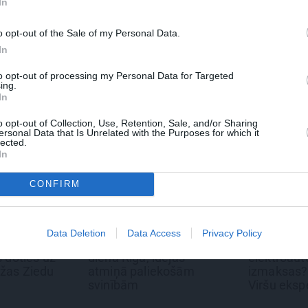
In
 Santa.lv profilu vai kādu no šiem sociālo tīklu profili
o opt-out of the Sale of my Personal Data.
In
to opt-out of processing my Personal Data for Targeted
ing.
In
o opt-out of Collection, Use, Retention, Sale, and/or Sharing
ersonal Data that Is Unrelated with the Purposes for which it
lected.
In
CONFIRM
REKLĀMRAKSTS
REKLĀMRAKSTS
Data Deletion
Data Access
Privacy Policy
Pieaugušo dzimšanas
No kā ir atkarīgas
uz
diena Rīgā, idejas
elektroauto uzlāde
du
atmiņā paliekošām
izmaksas? Skaidro
svinībām
Viršu eksperti