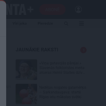
ABONĒ
e
Vīri joko
Pieredze
JAUNĀKIE RAKSTI
«Viņa gatavojās pārejai.»
Slavenās folkloristes meita
atceras Helmī Staltes dzīves
izskaņu
05.2021
Nedēļas nogales galamērķis
– Sarkandaugava: startē
Rīgas ielu mākslas svētki