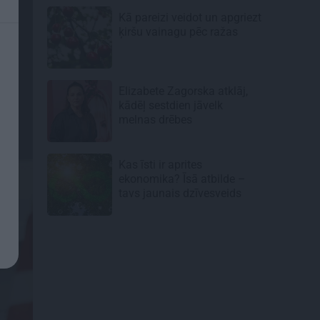
Kā pareizi veidot un apgriezt
ķiršu vainagu pēc ražas
Elizabete Zagorska atklāj,
kādēļ sestdien jāvelk
melnas drēbes
Kas īsti ir aprites
ekonomika? Īsā atbilde –
tavs jaunais dzīvesveids