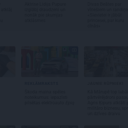
u
Aktrise Lidija Pupure
Divas Beātes par
 atklāj
izglābj draudzeni un
vīriešiem un randiņ
nonāk pie skumjas
«Sievietei ir jābūt
ņu
atklāsmes
princesei, par kuru
cīnās»
REKLĀMRAKSTS
JAUNIE RŪPNIEKI
s
Škoda maina spēles
Kā Mārupē top labā
noteikumus: iepazīsti
pārtvērējdroni pasau
pilsētas elektroauto
Epiq
Agris Ķipurs atklāti 
militāro biznesu, spr
un dzīves draivu