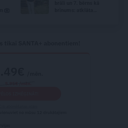
brāli un 7. bērns kā
ām
brīnums: atklāta
saruna ar Andri Raču
s tikai SANTA+ abonentiem!
2.49€
/mēn.
5.95€ /mēn.
VĒLOS IZMĒĢINĀT!
Citi abonēšanas plāni
 vienuviet no mūsu 12 drukātajiem
rvijas