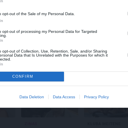
In
o opt-out of the Sale of my Personal Data.
In
UNIE RŪPNIEKI
REKLĀMRAKSTS
to opt-out of processing my Personal Data for Targeted
 Mārupē top labākie
Daugaviņš par
ing.
rtvērējdroni pasaulē.
mīlestību pret
In
ris Ķipurs atklāti par
Mercedes
un
kosmisko
litāro biznesu,
jaunā elektroauto
o opt-out of Collection, Use, Retention, Sale, and/or Sharing
ersonal Data that Is Unrelated with the Purposes for which it
riedzi un dzīves
pieredzi
lected.
aivu
In
CONFIRM
Data Deletion
Data Access
Privacy Policy
ZIŅAS
KLUBA MEITENE