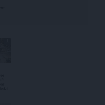
iem:
kie
lē.
par
iedzi