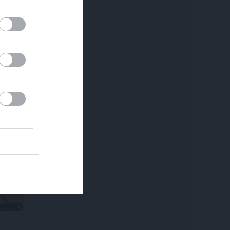
REKLĀMRAKSTS
REKLĀMRAKSTS
Pieaugušo dzimšanas
Kamēr dāmas bauda
diena Rīgā, idejas
miljoniem ziedu
atmiņā paliekošām
skaistumu, kungi atklāj
svinībām
Lietuvas alus tradīciju
galvaspilsētu