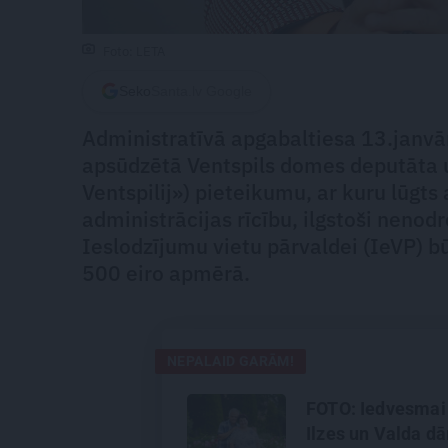
Foto: LETA
Seko
Santa.lv Google
Administratīvā apgabaltiesa 13.janvā
apsūdzētā Ventspils domes deputāta u
Ventspilij») pieteikumu, ar kuru lūgts
administrācijas rīcību, ilgstoši nenod
Ieslodzījumu vietu pārvaldei (IeVP) 
500 eiro apmērā.
NEPALAID GARĀM!
FOTO: Iedvesmai
Ilzes un Valda dā