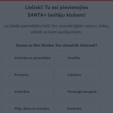
Lieliski! Tu esi pievienojies
Rīga +17°C
Viegls lietus, R/ZR vējš, 3.55 m/s
SANTA+ lasītāju klubam!
esstils
Auto
Lietu tops
Gadžeti
Vēstur
Lai labāk piemeklētu tieši Tev visnoderīgāko saturu, lūdzu,
atbildi uz šiem jautājumiem:
Kuras no šīm tēmām Tev visvairāk interesē?
00 eiro kompensāciju 
Intervijas ar personībām
Veselība
 Rīgas centrālcietumā
Receptes
Ceļošana
SAGLABĀ RAKSTU
DALĪTIES
16.
Attiecības
Personīgā izaugsme
Māja, dārzs un interjers
Ezoterika