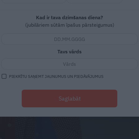
Kad ir tava dzimšanas diena?
(jubilāriem sūtām īpašus pārsteigumus)
Tavs vārds
PIEKRĪTU SAŅEMT JAUNUMUS UN PIEDĀVĀJUMUS
Saglabāt