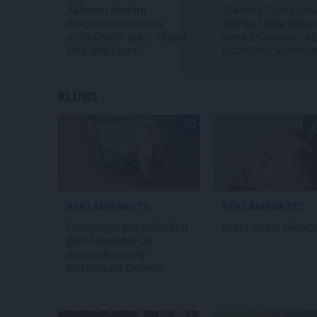
Aktierim Andrim
Slavenā
Tutas liet
Bērziņam miljonārs
aktrise Liene Sebre
uzdāvinājis auto. Tagad
vienkāršu veidu, kā
viņš grib jaunu…
iedarbināt vielmai
KLUBS
REKLĀMRAKSTS
REKLĀMRAKSTS
Daugaviņš par mīlestību
Matu otrais cēlien
pret
Mercedes
un
kosmisko
jaunā
elektroauto pieredzi