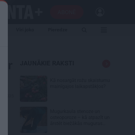
ABONĒ
e
Vīri joko
Pieredze
par
JAUNĀKIE RAKSTI
Kā nosargāt rožu skaistumu
mainīgajos laikapstākļos?
01.2025
Mugurkaula stenoze un
osteoporoze – kā atpazīt un
ārstēt biežākās muguras
kaites senioriem