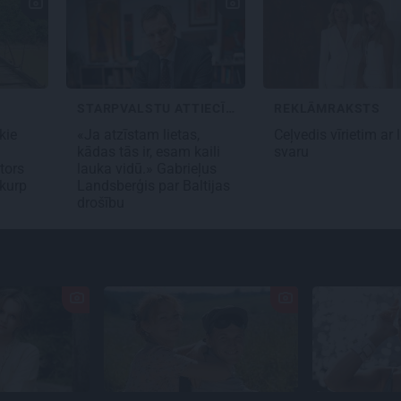
STARPVALSTU ATTIECĪBAS
REKLĀMRAKSTS
kie
«Ja atzīstam lietas,
Ceļvedis vīrietim ar 
kādas tās ir, esam kaili
svaru
tors
lauka vidū.» Gabrieļus
 kurp
Landsberģis par Baltijas
drošību