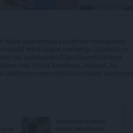
Aivars 
rī daļēji apmierināja koruptīvos noziegumos
n bijušā mēra Aivara Lemberga («Latvijai un
 atzīt par prettiesisku Rīgas Centrālcietuma
rošinot viņa trūces ārstēšanu, nosakot, ka
būs jāatlīdzina nemantiskā kaitējuma kompensā
 –
Noklusētās dzimtas
rzs ar
saites, attiecības ar