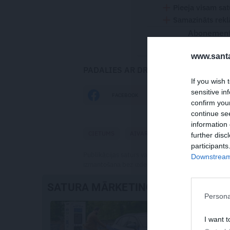
Pieeja visam sa
Samazināts rekl
Abonementu
www.santa
PADALIES AR DRAUGIEM
If you wish 
sensitive in
FACEBOOK
DRAUGIEM.LV
confirm you
continue se
information 
CIETUMS
AIVARS LEMBERGS
AKTUĀLI
further disc
participants
Publikācijas saturs vai tās jebkāda apjoma daļa ir
Downstream 
izmantošana bez izdevēja atļaujas ir aizliegta. Vai
SATURA MĀRKETINGS
Persona
I want t