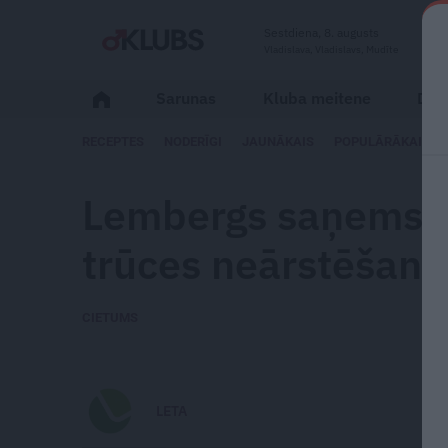
Sestdiena, 8. augusts
Vladislava, Vladislavs, Mudīte
Sarunas
Kluba meitene
Dzīv
RECEPTES
NODERĪGI
JAUNĀKAIS
POPULĀRĀKAIS
Lembergs saņems 5
trūces neārstēšanu
CIETUMS
LETA