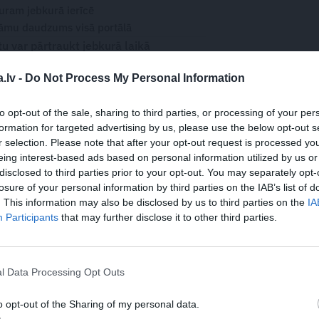
turam jebkurā ierīcē
āmu daudzums visā portālā
 var pārtraukt jebkurā laikā
.lv -
Do Not Process My Personal Information
to opt-out of the sale, sharing to third parties, or processing of your per
formation for targeted advertising by us, please use the below opt-out s
WHATSAPP
r selection. Please note that after your opt-out request is processed y
eing interest-based ads based on personal information utilized by us or
disclosed to third parties prior to your opt-out. You may separately opt-
losure of your personal information by third parties on the IAB’s list of
. This information may also be disclosed by us to third parties on the
IA
 aizsargāts autortiesību objekts Autortiesību likuma izpratnē, un tā
Participants
that may further disclose it to other third parties.
rāk lasi
šeit
l Data Processing Opt Outs
o opt-out of the Sharing of my personal data.