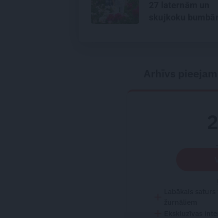
27 laternām un
skujkoku bumb
Arhīvs pieejam
Labākais saturs
žurnāliem
Ekskluzīvas inte